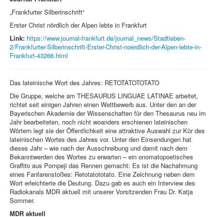
„Frankfurter Silberinschrift“
Erster Christ nördlich der Alpen lebte in Frankfurt
Link:
https://www.journal-frankfurt.de/journal_news/Stadtleben-
2/Frankfurter-Silberinschrift-Erster-Christ-noerdlich-der-Alpen-lebte-in-
Frankfurt-43266.html
Das lateinische Wort des Jahres: RETOTATOTOTATO
Die Gruppe, welche am THESAURUS LINGUAE LATINAE arbeitet,
richtet seit einigen Jahren einen Wettbewerb aus. Unter den an der
Bayerischen Akademie der Wissenschaften für den Thesaurus neu im
Jahr bearbeiteten, noch nicht woanders erschienen lateinischen
Wörtern legt sie der Öffentlichkeit eine attraktive Auswahl zur Kür des
lateinischen Wortes des Jahres vor. Unter den Einsendungen hat
dieses Jahr – wie nach der Ausschreibung und damit nach dem
Bekanntwerden des Wortes zu erwarten – ein onomatopoetisches
Graffito aus Pompeji das Rennen gemacht: Es ist die Nachahmung
eines Fanfarenstoßes: Retotatototato. Eine Zeichnung neben dem
Wort erleichterte die Deutung. Dazu gab es auch ein Interview des
Radiokanals MDR aktuell mit unserer Vorsitzenden Frau Dr. Katja
Sommer.
MDR aktuell