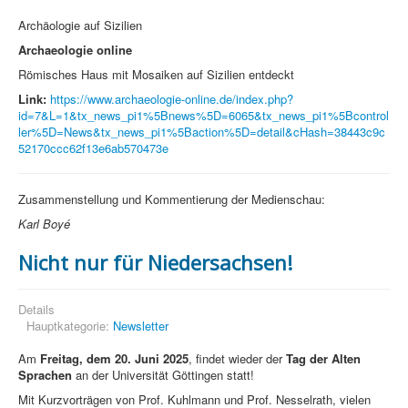
Archäologie auf Sizilien
Archaeologie online
Römisches Haus mit Mosaiken auf Sizilien entdeckt
Link:
https://www.archaeologie-online.de/index.php?
id=7&L=1&tx_news_pi1%5Bnews%5D=6065&tx_news_pi1%5Bcontrol
ler%5D=News&tx_news_pi1%5Baction%5D=detail&cHash=38443c9c
52170ccc62f13e6ab570473e
Zusammenstellung und Kommentierung der Medienschau:
Karl Boyé
Nicht nur für Niedersachsen!
Details
Hauptkategorie:
Newsletter
Am
Freitag, dem 20. Juni 2025
, findet wieder der
Tag der Alten
Sprachen
an der Universität Göttingen statt!
Mit Kurzvorträgen von Prof. Kuhlmann und Prof. Nesselrath, vielen