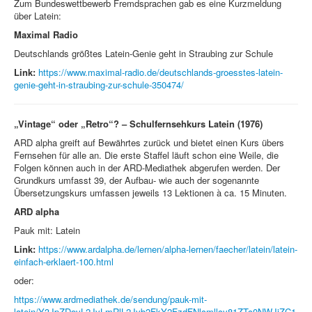
Zum Bundeswettbewerb Fremdsprachen gab es eine Kurzmeldung
über Latein:
Maximal Radio
Deutschlands größtes Latein-Genie geht in Straubing zur Schule
Link:
https://www.maximal-radio.de/deutschlands-groesstes-latein-
genie-geht-in-straubing-zur-schule-350474/
„Vintage“ oder „Retro“? – Schulfernsehkurs Latein (1976)
ARD alpha greift auf Bewährtes zurück und bietet einen Kurs übers
Fernsehen für alle an. Die erste Staffel läuft schon eine Weile, die
Folgen können auch in der ARD-Mediathek abgerufen werden. Der
Grundkurs umfasst 39, der Aufbau- wie auch der sogenannte
Übersetzungskurs umfassen jeweils 13 Lektionen à ca. 15 Minuten.
ARD alpha
Pauk mit: Latein
Link:
https://www.ardalpha.de/lernen/alpha-lernen/faecher/latein/latein-
einfach-erklaert-100.html
oder:
https://www.ardmediathek.de/sendung/pauk-mit-
latein/Y3JpZDovL2JyLmRlL2Jyb2FkY2FzdFNlcmllcy81ZTc0NWJjZC1