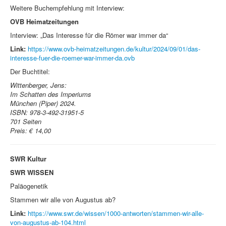
Weitere Buchempfehlung mit Interview:
OVB Heimatzeitungen
Interview: „Das Interesse für die Römer war immer da“
Link:
https://www.ovb-heimatzeitungen.de/kultur/2024/09/01/das-
interesse-fuer-die-roemer-war-immer-da.ovb
Der Buchtitel:
Wittenberger, Jens:
Im Schatten des Imperiums
München (Piper) 2024.
ISBN:
978-3-492-31951-5
701 Seiten
Preis: € 14,00
SWR Kultur
SWR WISSEN
Paläogenetik
Stammen wir alle von Augustus ab?
Link:
https://www.swr.de/wissen/1000-antworten/stammen-wir-alle-
von-augustus-ab-104.html