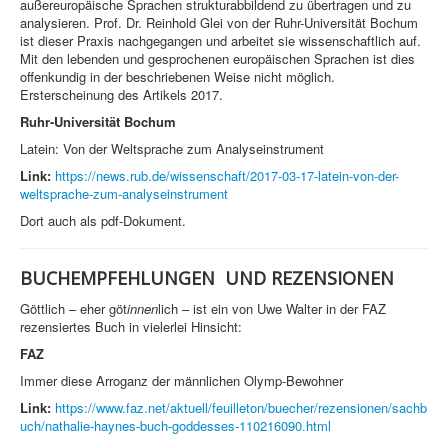
außereuropäische Sprachen strukturabbildend zu übertragen und zu
analysieren. Prof. Dr. Reinhold Glei von der Ruhr-Universität Bochum
ist dieser Praxis nachgegangen und arbeitet sie wissenschaftlich auf.
Mit den lebenden und gesprochenen europäischen Sprachen ist dies
offenkundig in der beschriebenen Weise nicht möglich.
Ersterscheinung des Artikels 2017.
Ruhr-Universität Bochum
Latein: Von der Weltsprache zum Analyseinstrument
Link:
https://news.rub.de/wissenschaft/2017-03-17-latein-von-der-
weltsprache-zum-analyseinstrument
Dort auch als pdf-Dokument.
BUCHEMPFEHLUNGEN UND REZENSIONEN
Göttlich – eher göt
innen
lich – ist ein von Uwe Walter in der FAZ
rezensiertes Buch in vielerlei Hinsicht:
FAZ
Immer diese Arroganz der männlichen Olymp-Bewohner
Link:
https://www.faz.net/aktuell/feuilleton/buecher/rezensionen/sachb
uch/nathalie-haynes-buch-goddesses-110216090.html