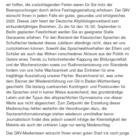
wir hoffen, die zurückliegenden Ferien waren für Sie trotz der
Beanspruchungen durch aktive Festtagsgestaltung erholsam. Der DAV
wünscht Ihnen in jedem Falle ein gutes, gesundes und erfolgreiches
2025. Dieses Jahr feiert der Deutsche Altphilologenverband sein
einhundertjähriges Bestehen. Zu der für den 19./20. September in
Berlin geplanten Feierlichkeit werden Sie an geeigneter Stelle
Genaueres erfahren. Für den Bestand der Klassischen Sprachen als
Schulfächer bedeutet dieses Jubiläum allerdings nicht, dass wir uns
zurücklehnen können: Sowohl das Sprachwahlverhalten der Eltern und
Schüler als auch das Wirken verschiedener Akteure aus der Politik im
Geiste eines Trends zu fortschreitender Kappung der Bildungsvielfalt
und der Wochenstunden sowie zur Rudimentarisierung von Standards
fordern von uns hohe Wachsamkeit und das Eintreten für eine
tragfähige Ausstattung unserer Fächer. Bezeichnend ist, was unter
dem Banner der Wiedereinführung von G9 in Baden-Württemberg
geschieht: Die bislang zuerkannten Kontingent- und Poolstunden für
die Sprachen sind in keiner Weise ausreichend, das grundständige
Latein und der Typus des altsprachlichen Gymnasiums von dieser
Warte aus nicht abgesichert. Zum Zeitpunkt der Erstellung dieser
Medienschau fehlen weiterhin die Verordnungen dazu, die
Sextanerinformationstage stehen wiederum unmittelbar bevor.
Journalistisch findet dies jedoch sowohl infolge der Kleinteiligkeit der
Materie als auch der unklaren Lage nur wenig Niederschlag.
Das DAV-Medienteam wünscht Ihnen einen guten Start ins noch junge