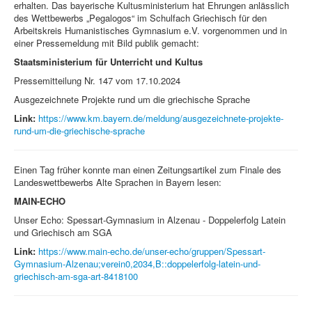
erhalten. Das bayerische Kultusministerium hat Ehrungen anlässlich
des Wettbewerbs „Pegalogos“ im Schulfach Griechisch für den
Arbeitskreis Humanistisches Gymnasium e.V. vorgenommen und in
einer Pressemeldung mit Bild publik gemacht:
Staatsministerium für Unterricht und Kultus
Pressemitteilung Nr. 147 vom 17.10.2024
Ausgezeichnete Projekte rund um die griechische Sprache
Link:
https://www.km.bayern.de/meldung/ausgezeichnete-projekte-
rund-um-die-griechische-sprache
Einen Tag früher konnte man einen Zeitungsartikel zum Finale des
Landeswettbewerbs Alte Sprachen in Bayern lesen:
MAIN-ECHO
Unser Echo: Spessart-Gymnasium in Alzenau - Doppelerfolg Latein
und Griechisch am SGA
Link:
https://www.main-echo.de/unser-echo/gruppen/Spessart-
Gymnasium-Alzenau;verein0,2034,B::doppelerfolg-latein-und-
griechisch-am-sga-art-8418100