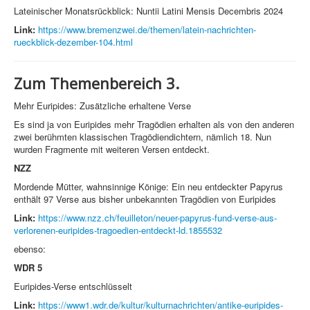
Lateinischer Monatsrückblick: Nuntii Latini Mensis Decembris 2024
Link:
https://www.bremenzwei.de/themen/latein-nachrichten-
rueckblick-dezember-104.html
Zum Themenbereich 3.
Mehr Euripides: Zusätzliche erhaltene Verse
Es sind ja von Euripides mehr Tragödien erhalten als von den anderen
zwei berühmten klassischen Tragödiendichtern, nämlich 18. Nun
wurden Fragmente mit weiteren Versen entdeckt.
NZZ
Mordende Mütter, wahnsinnige Könige: Ein neu entdeckter Papyrus
enthält 97 Verse aus bisher unbekannten Tragödien von Euripides
Link:
https://www.nzz.ch/feuilleton/neuer-papyrus-fund-verse-aus-
verlorenen-euripides-tragoedien-entdeckt-ld.1855532
ebenso:
WDR 5
Euripides-Verse entschlüsselt
Link:
https://www1.wdr.de/kultur/kulturnachrichten/antike-euripides-