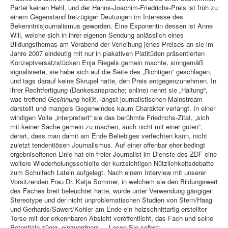
Partei keinen Hehl, und der Hanns-Joachim-Friedrichs-Preis ist früh zu
einem Gegenstand freizügiger Deutungen im Interesse des
Bekenntnisjournalismus geworden. Eine Exponentin dessen ist Anne
Will, welche sich in ihrer eigenen Sendung anlässlich eines
Bildungsthemas am Vorabend der Verleihung jenes Preises an sie im
Jahre 2007 eindeutig mit nur in plakativen Platitüden präsentierten
Konzeptversatzstücken Enja Riegels gemein machte, sinngemäß
signalisierte, sie habe sich auf die Seite des „Richtigen“ geschlagen,
und tags darauf keine Skrupel hatte, den Preis entgegenzunehmen. In
ihrer Rechtfertigung (Dankesansprache; online) nennt sie „Haltung“,
was treffend
Gesinnung
heißt, längst journalistischen Mainstream
darstellt und mangels Gegenwindes kaum Charakter verlangt. In einer
windigen Volte „interpretiert“ sie das berühmte Friedrichs-Zitat, „sich
mit keiner Sache gemein zu machen, auch nicht mit einer guten“,
derart, dass man damit am Ende Beliebiges verfechten kann, nicht
zuletzt tendentiösen Journalismus. Auf einer offenbar eher bedingt
ergebnisoffenen Linie hat ein freier Journalist im Dienste des ZDF eine
weitere Wiederholungsschleife der kurzsichtigen Nützlichkeitsdebatte
zum Schulfach Latein aufgelegt. Nach einem Interview mit unserer
Vorsitzenden Frau Dr. Katja Sommer, in welchem sie den Bildungswert
des Faches breit beleuchtet hatte, wurde unter Verwendung gängiger
Stereotype und der nicht unproblematischen Studien von Stern/Haag
und Gerhards/Sawert/Kohler am Ende ein holzschnittartig erstellter
Torso mit der erkennbaren Absicht veröffentlicht, das Fach und seine
Potentiale zügig „einzuordnen“. – Lesen Sie selbst: