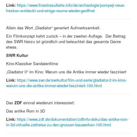
Link:
https://www.finestresullarte.info/de/archaologie/pompeji-neue-
fresken-entdeckt-und-einige-raume-wieder-geoffnet
Allein das Wort „Gladiator“ generiert Aufmerksamkeit.
Ein Filmkonzept kehrt zurück – in der zweiten Auflage. Der Beitrag
des SWR hierzu ist gründlich und beleuchtet das gesamte Genre
etwas.
SWR Kultur
Kino-Klassiker Sandalenfilme
„Gladiator II“ im Kino: Warum uns die Antike immer wieder fasziniert
Link:
https://www.swr.de/swrkultur/film-und-serie/gladiator-2-im-kino-
warum-uns-die-antike-immer-wieder-fasziniert-100.html
Das
ZDF
einmal wiederum interessiert:
Das antike Rom in 3D
Link:
https://www.zdf.de/dokumentation/zdfinfo-doku/das-antike-rom-
in-3d-virtuelle-zeitreise-zu-den-grossen-bauwerken-100.html