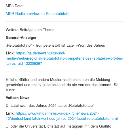
MP3-Datei:
MDR-Radiointerview zu Retotatototato
Weitere Beiträge zum Thema:
General-Anzeiger
„Retotatototato“ - Trompetenstoß ist Latein-Wort des Jahres
Link:
https://ga.de/news/kultur-und-
medien/ueberregional/retotatototato-trompetenstoss-ist-latein-wort-des-
jahres_aid-122309297
Etliche Blätter und andere Medien veröffentlichten die Meldung
gemeinfrei und relativ gleichlautend, da sie von der dpa stammt. So
auch:
Vatican News
D: Lateinwort des Jahres 2024 lautet „Retotatototato“
Link:
https://www.vaticannews.va/de/kirche/news/2024-
12/deutschland-lateinwort-des-jahres-2024-lautet-retotatototato.html
… oder die Universität Eichstätt auf Instagram mit dem Graffito