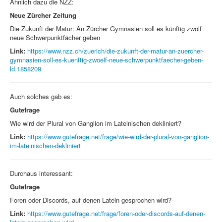
Ähnlich dazu die NZZ:
Neue Zürcher Zeitung
Die Zukunft der Matur: An Zürcher Gymnasien soll es künftig zwölf
neue Schwerpunktfächer geben
Link:
https://www.nzz.ch/zuerich/die-zukunft-der-matur-an-zuercher-
gymnasien-soll-es-kuenftig-zwoelf-neue-schwerpunktfaecher-geben-
ld.1858209
Auch solches gab es:
Gutefrage
Wie wird der Plural von Ganglion im Lateinischen dekliniert?
Link:
https://www.gutefrage.net/frage/wie-wird-der-plural-von-ganglion-
im-lateinischen-dekliniert
Durchaus interessant:
Gutefrage
Foren oder Discords, auf denen Latein gesprochen wird?
Link:
https://www.gutefrage.net/frage/foren-oder-discords-auf-denen-