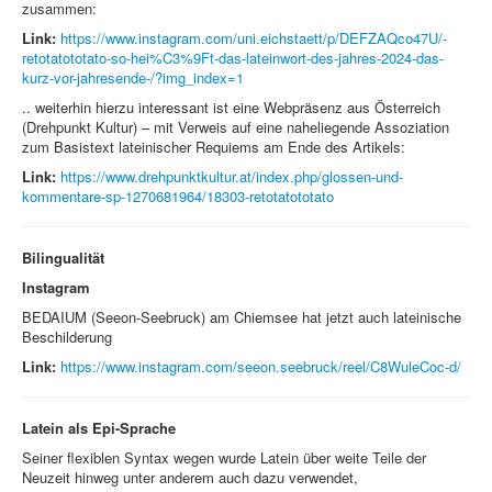
zusammen:
Link:
https://www.instagram.com/uni.eichstaett/p/DEFZAQco47U/-
retotatototato-so-hei%C3%9Ft-das-lateinwort-des-jahres-2024-das-
kurz-vor-jahresende-/?img_index=1
.. weiterhin hierzu interessant ist eine Webpräsenz aus Österreich
(Drehpunkt Kultur) – mit Verweis auf eine naheliegende Assoziation
zum Basistext lateinischer Requiems am Ende des Artikels:
Link:
https://www.drehpunktkultur.at/index.php/glossen-und-
kommentare-sp-1270681964/18303-retotatototato
Bilingualität
Instagram
BEDAIUM (Seeon-Seebruck) am Chiemsee hat jetzt auch lateinische
Beschilderung
Link:
https://www.instagram.com/seeon.seebruck/reel/C8WuleCoc-d/
Latein als Epi-Sprache
Seiner flexiblen Syntax wegen wurde Latein über weite Teile der
Neuzeit hinweg unter anderem auch dazu verwendet,