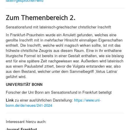
latein-gesprochen-wird
Zum Themenbereich 2.
Sensationsfund mit lateinisch-griechischer christlicher Inschrift
In Frankfurt-Praunheim wurde ein Amulett gefunden, welches eine
gerollte Inschrift mit in mehrfacher Hinsicht einmaligen Eigenschaften
enthielt. Die Inschrift, welche wohl magisch wirken sollte, ist mit das
früheste christliche Zeugnis aus diesem Raum. Eine in ihr enthaltene
liturgische Formel ist bereits in einer Gestalt enthalten, wie sie bislang
erst für eine spätere Zeit nachgewiesen war. Außerdem wird lateinisch
aus einem Paulusbrief zitiert, bevor die Vulgata entstanden war, also
aus dem Bestand, welcher unter dem Sammelbegriff ‚Vetus Latina‘
geführt wird.
UNIVERSITÄT BONN
Forscher der Uni Bonn am Sensationsfund in Frankfurt beteiligt
Link
zu einer ausführlichen Darstellung:
https://www.uni-
bonn.de/de/neues/241-2024
Interessant hierzu auch:
Journal Frankfurt