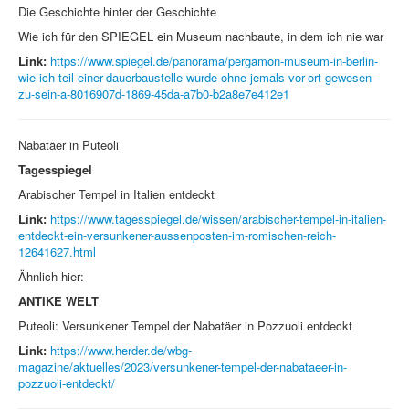
Die Geschichte hinter der Geschichte
Wie ich für den SPIEGEL ein Museum nachbaute, in dem ich nie war
Link:
https://www.spiegel.de/panorama/pergamon-museum-in-berlin-
wie-ich-teil-einer-dauerbaustelle-wurde-ohne-jemals-vor-ort-gewesen-
zu-sein-a-8016907d-1869-45da-a7b0-b2a8e7e412e1
Nabatäer in Puteoli
Tagesspiegel
Arabischer Tempel in Italien entdeckt
Link:
https://www.tagesspiegel.de/wissen/arabischer-tempel-in-italien-
entdeckt-ein-versunkener-aussenposten-im-romischen-reich-
12641627.html
Ähnlich hier:
ANTIKE WELT
Puteoli: Versunkener Tempel der Nabatäer in Pozzuoli entdeckt
Link:
https://www.herder.de/wbg-
magazine/aktuelles/2023/versunkener-tempel-der-nabataeer-in-
pozzuoli-entdeckt/