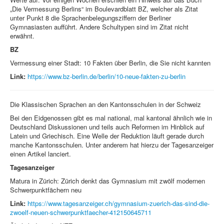
„Die Vermessung Berlins“ im Boulevardblatt BZ, welcher als Zitat
unter Punkt 8 die Sprachenbelegungsziffern der Berliner
Gymnasiasten aufführt. Andere Schultypen sind im Zitat nicht
erwähnt.
BZ
Vermessung einer Stadt: 10 Fakten über Berlin, die Sie nicht kannten
Link:
https://www.bz-berlin.de/berlin/10-neue-fakten-zu-berlin
Die Klassischen Sprachen an den Kantonsschulen in der Schweiz
Bei den Eidgenossen gibt es mal national, mal kantonal ähnlich wie in
Deutschland Diskussionen und teils auch Reformen im Hinblick auf
Latein und Griechisch. Eine Welle der Reduktion läuft gerade durch
manche Kantonsschulen. Unter anderem hat hierzu der Tagesanzeiger
einen Artikel lanciert.
Tagesanzeiger
Matura in Zürich: Zürich denkt das Gymnasium mit zwölf modernen
Schwer­punkt­fächern neu
Link:
https://www.tagesanzeiger.ch/gymnasium-zuerich-das-sind-die-
zwoelf-neuen-schwerpunktfaecher-412150645711