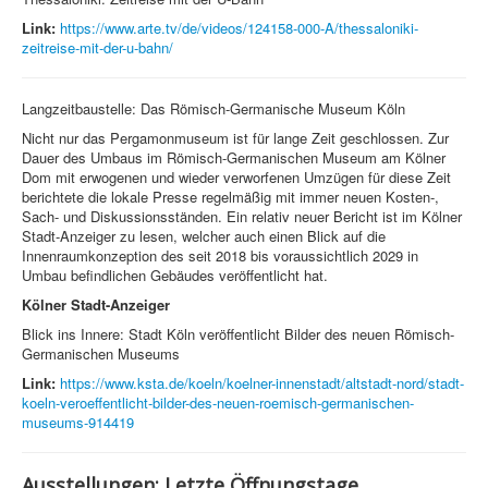
Link:
https://www.arte.tv/de/videos/124158-000-A/thessaloniki-
zeitreise-mit-der-u-bahn/
Langzeitbaustelle: Das Römisch-Germanische Museum Köln
Nicht nur das Pergamonmuseum ist für lange Zeit geschlossen. Zur
Dauer des Umbaus im Römisch-Germanischen Museum am Kölner
Dom mit erwogenen und wieder verworfenen Umzügen für diese Zeit
berichtete die lokale Presse regelmäßig mit immer neuen Kosten-,
Sach- und Diskussionsständen. Ein relativ neuer Bericht ist im Kölner
Stadt-Anzeiger zu lesen, welcher auch einen Blick auf die
Innenraumkonzeption des seit 2018 bis voraussichtlich 2029 in
Umbau befindlichen Gebäudes veröffentlicht hat.
Kölner Stadt-Anzeiger
Blick ins Innere: Stadt Köln veröffentlicht Bilder des neuen Römisch-
Germanischen Museums
Link:
https://www.ksta.de/koeln/koelner-innenstadt/altstadt-nord/stadt-
koeln-veroeffentlicht-bilder-des-neuen-roemisch-germanischen-
museums-914419
Ausstellungen: Letzte Öffnungstage