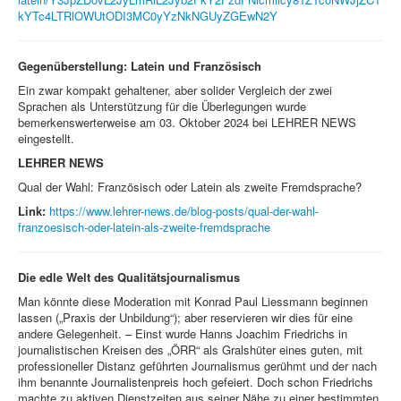
kYTc4LTRlOWUtODI3MC0yYzNkNGUyZGEwN2Y
Gegenüberstellung: Latein und Französisch
Ein zwar kompakt gehaltener, aber solider Vergleich der zwei
Sprachen als Unterstützung für die Überlegungen wurde
bemerkenswerterweise am 03. Oktober 2024 bei LEHRER NEWS
eingestellt.
LEHRER NEWS
Qual der Wahl: Französisch oder Latein als zweite Fremdsprache?
Link:
https://www.lehrer-news.de/blog-posts/qual-der-wahl-
franzoesisch-oder-latein-als-zweite-fremdsprache
Die edle Welt des Qualitätsjournalismus
Man könnte diese Moderation mit Konrad Paul Liessmann beginnen
lassen („Praxis der Unbildung“); aber reservieren wir dies für eine
andere Gelegenheit. – Einst wurde Hanns Joachim Friedrichs in
journalistischen Kreisen des „ÖRR“ als Gralshüter eines guten, mit
professioneller Distanz geführten Journalismus gerühmt und der nach
ihm benannte Journalistenpreis hoch gefeiert. Doch schon Friedrichs
machte zu aktiven Dienstzeiten aus seiner Nähe zu einer bestimmten