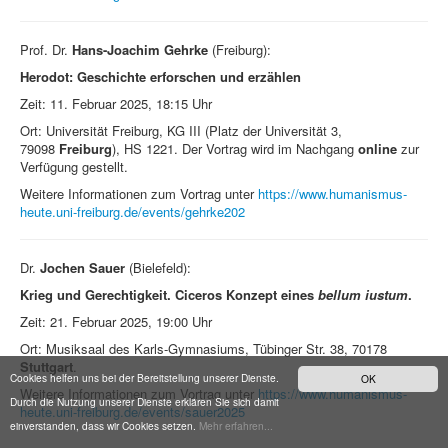
Prof. Dr.
Hans-Joachim Gehrke
(Freiburg):
Herodot: Geschichte erforschen und erzählen
Zeit: 11. Februar 2025, 18:15 Uhr
Ort: Universität Freiburg, KG III (Platz der Universität 3,
79098
Freiburg
),
HS 1221. Der Vortrag wird im Nachgang
online
zur
Verfügung gestellt.
Weitere Informationen zum Vortrag unter
https://www.humanismus-
heute.uni-freiburg.de/events/gehrke202
Dr.
Jochen Sauer
(Bielefeld):
Krieg und Gerechtigkeit. Ciceros Konzept eines
bellum iustum
.
Zeit: 21. Februar 2025, 19:00 Uhr
Ort: Musiksaal des Karls-Gymnasiums, Tübinger Str. 38, 70178
Stuttgart
.
Cookies helfen uns bei der Bereitstellung unserer Dienste.
OK
Weitere Informationen zum Vortrag unter
https://www.humanismus-
Durch die Nutzung unserer Dienste erklären Sie sich damit
heute.uni-freiburg.de/events/sauer2025
einverstanden, dass wir Cookies setzen.
Mehr erfahren...