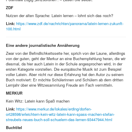
ZDF
Nutzen der alten Sprache: Latein lernen – lohnt sich das noch?
Link:
https://www.zdf.de/nachrichten/panorama/latein-lernen-zukunft-
100.html
Eine andere journalistische Annäherung
Zwar von der Befindlichkeitsseite her, sprich von der Laune, allerdings
von der guten, geht der Merkur an eine Buchempfehlung heran, die wir
diesmal, da hier auch Latein in der Schule angesprochen wird, in der
ersten Kategorie vorstellen. Die europäische Musik ist zum Beispiel
voller Latein. Aber nicht nur diese Erfahrung hat den Autor zu seinem
Buch motiviert: Er möchte Schülerinnen und Schülern ab dem dritten
Lernjahr über eine Witzesammlung Freude am Fach vermitteln.
MERKUR
Kein Witz: Latein kann Spaß machen
Link:
https://www.merkur.de/lokales/erding/dorfen-
ort28598/erleichtern-kein-witz-latein-kann-spass-machen-stefan-
streubels-neues-buch-soll-schuelern-das-lernen-93447944.html
Buchtitel