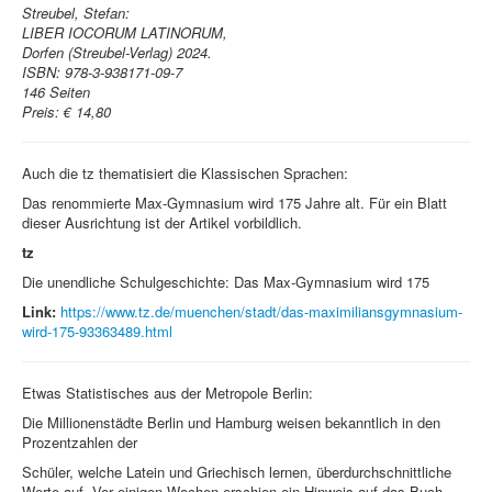
Streubel, Stefan:
LIBER IOCORUM LATINORUM,
Dorfen (Streubel-Verlag) 2024.
ISBN:
978-3-938171-09-7
146 Seiten
Preis: € 14,80
Auch die tz thematisiert die Klassischen Sprachen:
Das renommierte Max-Gymnasium wird 175 Jahre alt. Für ein Blatt
dieser Ausrichtung ist der Artikel vorbildlich.
tz
Die unendliche Schulgeschichte: Das Max-Gymnasium wird 175
Link:
https://www.tz.de/muenchen/stadt/das-maximiliansgymnasium-
wird-175-93363489.html
Etwas Statistisches aus der Metropole Berlin:
Die Millionenstädte Berlin und Hamburg weisen bekanntlich in den
Prozentzahlen der
Schüler, welche Latein und Griechisch lernen, überdurchschnittliche
Werte auf. Vor einigen Wochen erschien ein Hinweis auf das Buch