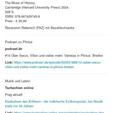
The Muse of History,
Cambridge (Harvard University Press) 2024.
528 S.
ISBN: 978-067429745-6
Preis.: € 39,99
Rezension Rebenich (FAZ) mit Bezahlschranke
Podcast zu Plinius
podcast.de
#10 Über Vesuv, Villen und vieles mehr: Varietas in Plinius´ Briefen
Link:
https://www.podcast.de/episode/633331888/10-ueber-vesuv-
villen-und-vieles-mehr-varietas-in-plinius-briefen
Musik und Latein:
Tschechien online
Prag aktuell
Eselsohren den Kritikern - der mährische Exilkomponist Jan Novák
starb vor 40 Jahren
Link:
https://www.tschechien-online.org/nachrichten/eselsohren-den-