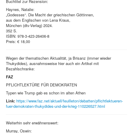
Buchtitel zur Rezension:
Haynes, Natalie:
„Godesses“. Die Macht der griechischen Göttinnen,
aus dem Englischen von Lena Kraus,
München (dtv-Verlag) 2024.
352 S.
ISBN: 978-3-423-26406-8
Preis: € 18,00
Wegen der thematischen Aktualität, ja Brisanz (immer wieder
Thukydides), ausnahmsweise hier auch ein Artikel mit
Bezahlschranke:
FAZ
PFLICHTLEKTÜRE FÜR DEMOKRATEN
Typen wie Trump gab es schon im alten Athen
Link:
https://www.faz.net/aktuell/feuilleton/debatten/pflichtlektueren-
fuer-demokraten-thukydides-und-der-krieg-110226527.html
Weiterhin sehr erwähnenswert:
Murray, Oswin: