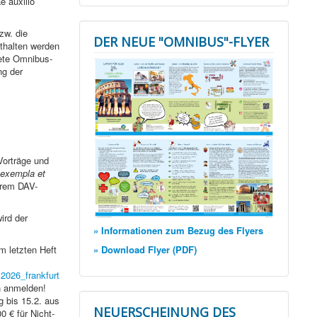
e auxilio
zw. die
DER NEUE "OMNIBUS"-FLYER
thalten werden
tete Omnibus-
ng der
Vorträge und
exempla et
erem DAV-
ird der
» Informationen zum Bezug des Flyers
» Download Flyer (PDF)
m letzten Heft
2026_frankfurt
h anmelden!
g bis 15.2. aus
NEUERSCHEINUNG DES
0 € für Nicht-