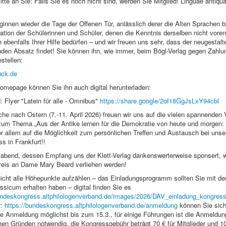
tte an Sie: Falls Sie es noch nicht sind, werden Sie Mitglied! Linguae antiqua
nnen wieder die Tage der Offenen Tür, anlässlich derer die Alten Sprachen b
tion der Schülerinnen und Schüler, denen die Kenntnis derselben nicht voren
ch ebenfalls Ihrer Hilfe bedürfen – und wir freuen uns sehr, dass der neugestal
nden Absatz findet! Sie können ihn, wie immer, beim Bögl-Verlag gegen Zahlu
stellen:
uck.de
omepage können Sie ihn auch digital herunterladen:
Flyer "Latein für alle - Omnibus"
https://share.google/2of18GgJsLxY94cbl
he nach Ostern (7.-11. April 2026) freuen wir uns auf die vielen spannenden 
 zum Thema „Aus der Antike lernen für die Demokratie von heute und morgen:
or allem auf die Möglichkeit zum persönlichen Treffen und Austausch bei uns
 in Frankfurt!!
abend, dessen Empfang uns der Klett-Verlag dankenswerterweise sponsert, w
is an Dame Mary Beard verliehen werden!
nicht alle Höhepunkte aufzählen – das Einladungsprogramm sollten Sie mit de
sicum erhalten haben – digital finden Sie es
undeskongress.altphilologenverband.de/images/2026/DAV_einladung_kongress
r:
https://bundeskongress.altphilologenverband.de/anmeldung
können Sie sic
hre Anmeldung möglichst bis zum 15.3., für einige Führungen ist die Anmeldun
hen Gründen notwendig, die Kongressgebühr beträgt 70 € für Mitglieder und 10