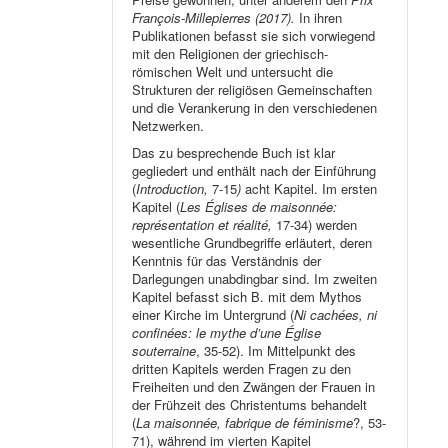
François-Millepierres (2017).
In ihren
Publikationen befasst sie sich vorwiegend
mit den Religionen der griechisch-
römischen Welt und untersucht die
Strukturen der religiösen Gemeinschaften
und die Verankerung in den verschiedenen
Netzwerken.
Das zu besprechende Buch ist klar
gegliedert und enthält nach der Einführung
(
Introduction,
7-15
)
acht Kapitel. Im ersten
Kapitel (
Les Églises de maisonnée:
représentation et réalité,
17-34) werden
wesentliche Grundbegriffe erläutert, deren
Kenntnis für das Verständnis der
Darlegungen unabdingbar sind. Im zweiten
Kapitel befasst sich B. mit dem Mythos
einer Kirche im Untergrund (
Ni cachées, ni
confinées: le mythe d’une Église
souterraine
, 35-52). Im Mittelpunkt des
dritten Kapitels werden Fragen zu den
Freiheiten und den Zwängen der Frauen in
der Frühzeit des Christentums behandelt
(
La maisonnée, fabrique de féminisme
?, 53-
71), während im vierten Kapitel