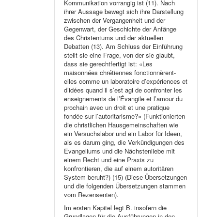
Kommunikation vorrangig ist (11). Nach
ihrer Aussage bewegt sich ihre Darstellung
zwischen der Vergangenheit und der
Gegenwart, der Geschichte der Anfänge
des Christentums und der aktuellen
Debatten (13). Am Schluss der Einführung
stellt sie eine Frage, von der sie glaubt,
dass sie gerechtfertigt ist: «Les
maisonnées chrétiennes fonctionnèrent-
elles comme un laboratoire d’expériences et
d’idées quand il s’est agi de confronter les
enseignements de l’Évangile et l’amour du
prochain avec un droit et une pratique
fondée sur l’autoritarisme?» (Funktionierten
die christlichen Hausgemeinschaften wie
ein Versuchslabor und ein Labor für Ideen,
als es darum ging, die Verkündigungen des
Evangeliums und die Nächstenliebe mit
einem Recht und eine Praxis zu
konfrontieren, die auf einem autoritären
System beruht?) (15) (Diese Übersetzungen
und die folgenden Übersetzungen stammen
vom Rezensenten).
Im ersten Kapitel legt B. insofern die
Grundlagen für die Ausführungen in den