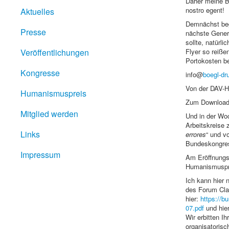
Daher meine Bi
nostro egent!
Aktuelles
Demnächst begi
Presse
nächste Genera
sollte, natürli
Veröffentlichungen
Flyer so reiße
Portokosten be
Kongresse
info@
boegl-dr
Von der DAV-H
Humanismuspreis
Zum Download: 
Mitglied werden
Und in der Woc
Arbeitskreise
Links
errores
“ und v
Bundeskongress
Impressum
Am Eröffnungs
Humanismuspre
Ich kann hier 
des Forum Clas
hier:
https://b
07.pdf
und hie
Wir erbitten I
organisatorisc