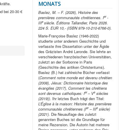
MONATS
kräfte.
d bei 20-30 €
Baslez, M. – F. (2026), Histoire des
er
premières communautés chrétiennes. I
-
e
III
siècle. Éditions Tallandier, Paris 2026.
224 S. EUR 10,- (ISBN 979-10-210-6766-0).
Marie-Françoise Baslez (1946-2022)
studierte unter anderem Geschichte und
verfasste ihre Dissertation unter der Ägide
des Gräzisten André Laronde. Sie lehrte an
verschiedenen französischen Universitäten,
zuletzt an der Sorbonne in Paris
(Geschichte des antiken Christentums).
Baslez (B.) hat zahlreiche Bücher verfasst
(
Comment notre monde est devenu chrétien
(2008), Jésus: Dictionnaire historique des
évangiles (2017), Comment les chrétiens
er
e
sont devenus catholiques: I
– V
siècles
(2019))
. Ihr letztes Buch trägt den Titel:
L’Église à la maison: Histoire des premières
er
e
communautés chrétiennes (I
– III
siècle)
(2021).
Die Neuauflage des zuletzt
genannten Buches ist die Grundlage für
meine Rezension. Die Autorin hat mehrere
Preise gewonnen, unter anderem den
Prix