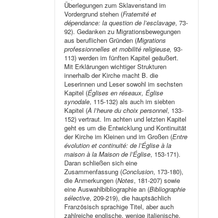
Überlegungen zum Sklavenstand im
Vordergrund stehen (
Fraternité et
dépendance: la question de l’esclavage
, 73-
92). Gedanken zu Migrationsbewegungen
aus beruflichen Gründen (
Migrations
professionnelles et mobilité religieuse,
93-
113) werden im fünften Kapitel geäußert.
Mit Erklärungen wichtiger Strukturen
innerhalb der Kirche macht B. die
Leserinnen und Leser sowohl im sechsten
Kapitel (
Églises en réseaux, Église
synodale
, 115-132) als auch im siebten
Kapitel (
À l’heure du choix personnel
, 133-
152) vertraut. Im achten und letzten Kapitel
geht es um die Entwicklung und Kontinuität
der Kirche im Kleinen und im Großen (
Entre
évolution et continuité: de l’Église à la
maison à la Maison de l’Église
, 153-171).
Daran schließen sich eine
Zusammenfassung (
Conclusion
, 173-180),
die Anmerkungen (
Notes
, 181-207) sowie
eine Auswahlbibliographie an (
Bibliographie
sélective
, 209-219), die hauptsächlich
Französisch sprachige Titel, aber auch
zahlreiche englische, wenige italienische,