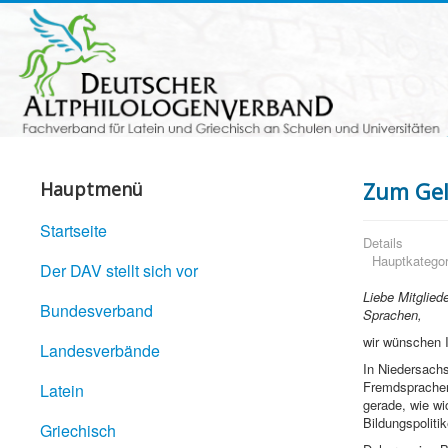
Zum Gel
Hauptmenü
Startseite
Details
Hauptkategor
Der DAV stellt sich vor
Liebe Mitglied
Bundesverband
Sprachen,
wir wünschen 
Landesverbände
In Niedersachs
Fremdsprachenu
Latein
gerade, wie wi
Bildungspolit
Griechisch