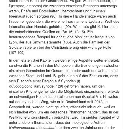
stand er am Rand der Gesellschaft. Es gab Wanderkaufleute, (ὁ
ἔμπορος, emporos) die zwischen einzelnen Stationen unterwegs
waren, Briefe und Botschaften überbrachten und für einen
Ideenaustausch sorgten (96). In diese Handelsnetze waren auch
Frauen eingebunden, die wie eine Frau namens Lydia zur Welt des
internationalen Handels gehörten (99). Wie stets gibt B. hier auch
die entscheidenden Quellen an (Ac 16, 13-15). Ein
herausragendes Beispiel für christliche Mobilität ist Irenäus von
Lyon, der aus Smyrna stammte (105). Auch die Familien der
Soldaten spielten bei der Christianisierung eine wichtige Rolle
(107-109).
In den letzten drei Kapiteln werden einige Aspekte weiter entfaltet,
so etwa die Kirchen in den Metropolen, die Beziehungen zwischen
einzelnen Gemeinden im Gesamtreich oder auch der Unterschied
zwischen Stadt und Land. B. geht auch auf das Faktum ein, dass
sich Bischöfe einer Region auf Synoden (ἡ
σύνοδος/concilium/synode, 129) getroffen haben, um den
einzelnen Kirchengemeinden die Möglichkeit einzuräumen, effektiv
an notwendigen Beschlüssen teilzunehmen (Kapitel VI). Hinweise
auf den synodalen Weg, wie er in Deutschland seit 2018 im
Gespräch ist, werden nicht geliefert, offensichtlich auch, weil es
sich hierbei wohl um ein deutsches Phänomen handelt, das in der
Weltkirche unterschiedlich betrachtet wird. Im siebten Kapitel wird
unter anderem thematisiert, dass der theologische Aufruhr
(
l’effervescence théologique
) ab dem zweiten Jahrhundert in der