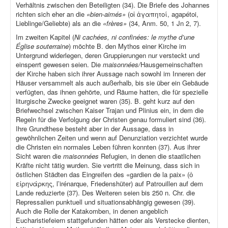
Verhältnis zwischen den Beteiligten (34). Die Briefe des Johannes
richten sich eher an die
«bien-aimés»
(οἱ ἀγαπητοί, agapétoi,
Lieblinge/Geliebte) als an die
«frères»
(34, Anm. 50, 1 Jn 2, 7).
Im zweiten Kapitel (
Ni cachées, ni confinées: le mythe d’une
Église souterraine
) möchte B. den Mythos einer Kirche im
Untergrund widerlegen, deren Gruppierungen nur versteckt und
einsperrt gewesen seien. Die
maisonnées/
Hausgemeinschaften
der Kirche haben sich ihrer Aussage nach sowohl im Inneren der
Häuser versammelt als auch außerhalb, bis sie über ein Gebäude
verfügten, das ihnen gehörte, und Räume hatten, die für spezielle
liturgische Zwecke geeignet waren (35). B. geht kurz auf den
Briefwechsel zwischen Kaiser Trajan und Plinius ein, in dem die
Regeln für die Verfolgung der Christen genau formuliert sind (36).
Ihre Grundthese besteht aber in der Aussage, dass in
gewöhnlichen Zeiten und wenn auf Denunziation verzichtet wurde
die Christen ein normales Leben führen konnten (37). Aus ihrer
Sicht waren die
maisonnées
Refugien, in denen die staatlichen
Kräfte nicht tätig wurden. Sie vertritt die Meinung, dass sich in
östlichen Städten das Eingreifen des «gardien de la paix» (ὁ
εἰρηνάρκης, l’irénarque, Friedenshüter) auf Patrouillen auf dem
Lande reduzierte (37). Des Weiteren seien bis 250 n. Chr. die
Repressalien punktuell und situationsabhängig gewesen (39).
Auch die Rolle der Katakomben, in denen angeblich
Eucharistiefeiern stattgefunden hätten oder als Verstecke dienten,