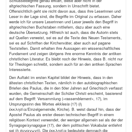
Schlüsselbegriffe genau erklärt, diese aber nicht in der
altgriechischen Fassung, sondern in Umschrift bietet.
Offensichtlich geht sie nicht davon aus, dass ihre Leserinnen und
Leser in der Lage sind, die Begriffe im Original zu erfassen. Daher
werde ich für unsere Leserinnen und Leser jeweils den Begriff in
altgriechischen Buchstaben mitliefern, dazu aber auch eine
deutsche Übersetzung. Hilfreich ist auch, dass die Autorin stets
auf Quellen verweist, sei es auf die Texte des Neuen Testaments,
sei es auf Schriften der Kirchenväter, aber auch auf pagane
Textstellen. Damit erhalten ihre Aussagen ein wissenschaftliches
Fundament und zeigen übrigens ihre enorme Kenntnis der antiken
christlichen Literatur. Es bleibt noch der Hinweis, dass B. nicht nur
für Theologen schreibt, sondern auch für an den antiken Sprachen
Interessierte.
Den Auftakt im ersten Kapitel bildet der Hinweis, dass in den
ältesten christlichen Texten, nämlich in den autobiographischen
Briefen des Paulus, die in den 50er Jahren auf Griechisch verfasst
wurden, die Gemeinschaft der Schüler Christi erscheint, basierend
auf dem Begriff: Versammlung (
«rassemblement»
, 17), im
Ursprungssinn des Wortes
ekklesia
(17) (ἡ
ἐκκλησία/Einzelgemeinde, Kirche). B. weist darauf hin, dass der
Apostel Paulus als erster diesen technischen Begriff in einem
religiösen Kontext verwendet, der weniger allgemein sei als der der
Synagoge/
synagogue
(17), der dem politischen Vokabular entlehnt
sei (ἡ συναγωγή). Die ἐκκλησία bedeutete demnach die