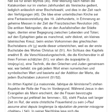
hält sie für einen Mythos (45). Ihrer Meinung nach hätten die
Katakomben nur im vierten Jahrhundert als Verstecke gedient,
lediglich anlässlich einer Bischofswahl, und dies in der Zeit nach
den Verfolgungen (45). Die Idee einer unterirdischen Kirche sei
eine Fantasievorstellung des 19. Jahrhunderts, in Erinnerung an
geheime Messen in der Zeit der Französischen Revolution (45).
Die antiken Nekropolen, die an den Ausfallstraßen der Städte
lagen, dienten einer Begegnung zwischen Lebenden und Toten;
auf den Epitaphien gebe es manchmal, sehr diskret, ein kleines
lateinisches Kreuz; beim ersten Vorkommen des griechischen
Buchstabens
chi
(χ) wurde dieser unterstrichen, weil es der erste
Buchstabe des Wortes Christus ist (51). Am Schluss des Kapitels
erwähnt B. die Verschlüsselungstechnik, die die Kirchenväter in all
ihren Formen schätzten (51); vor allem die
isopséphie
(ἡ
ἰσοψηφία), eine Technik, die den Griechen und Juden gemeinsam
war, war beliebt: sie gab jedem Wort einen numerischen und
symbolischen Wert und basierte auf der Addition der Werte, die
jedem Buchstaben zukommt (51/52).
Im dritten Kapitel (
La maisonnée, fabrique de féminisme
?) stehen
Aspekte der Rolle der Frau im Vordergrund. Während Jesus in den
Evangelien als Mann erscheint, der die Frauen bevorzugte
(«
l’homme qui préférait les femmes»
, 53), steht Paulus seit langer
Zeit im Ruf, der erste christliche Frauenfeind zu sein («
Paul
assume ainsi depuis longtemps la réputation de premier misogyne
chrétien»
( 54)). In seiner Nachfolge lese sich die