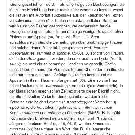
Kirchengeschichte – so B. – als eine Folge von Bestrebungen, die
kirchliche Einrichtung immer maskuliner werden zu lassen, wobei
die Frauen mit Autorität sukzessive aus den kanonischen Texten
verschwunden seien (54). In den neutestamentlichen Schriften
wird kaum von Paaren gesprochen, die gemeinsam für die
Evangelisierung eintreten. B. nennt einige wenige Beispiele, etwa
Philemon und Apphia (60, Anm. 23, Phm 1-2). Sehr
aufschlussreich sind die Bemerkungen über unabhängige Frauen
und solche, denen Autorität zugesprochen wird (
Femmes
indépendantes, femmes d‘ autorité
, 63-68). B. spricht von Frauen,
die in den
Acta
genannt werden, darunter auch von Lydia (Ac 16,
14-15); sie wird als selbständige Händlerin vorgestellt, Chefin
eines Unternehmens (für Purpurstoffe) und Chefin der Familie, die
sich mit ihrem gesamten Gefolge hat taufen lassen und die
Aposteln in ihrem Haus empfangen hat (63). Eine solche Frau
nennt Paulus seine «
patronne
» (ἡ προστάτις/die Vorsteherin). In
der klassischen griechischen Zeit existierte dieser Begriff nicht,
nur die maskuline Variante; demgegenüber wurden in der
Kaiserzeit die beiden Lexeme (ὁ προστάτης/der Vorsteher; ἡ
προστάτις/die Vorsteherin) gebraucht, um die lateinischen
Begriffe
patronus
und
patrona
zu übersetzen (64/65). B. bemüht
nochmals den Briefwechsel zwischen Trajan und Plinius dem
Jüngeren; in einem Brief (ep
.
10, 96, 8) werden Frauen als
ministrae
(66) bezeichnet, ein Wort, das B. als lateinische
Entsprechung für
diákonoi
(διάκονοι/Diener) vermutet. Auch wenn