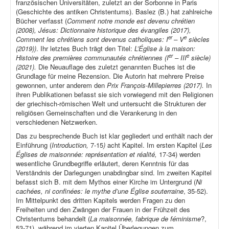
französischen Universitäten, zuletzt an der Sorbonne in Paris
(Geschichte des antiken Christentums). Baslez (B.) hat zahlreiche
Bücher verfasst (
Comment notre monde est devenu chrétien
(2008), Jésus: Dictionnaire historique des évangiles (2017),
er
e
Comment les chrétiens sont devenus catholiques: I
– V
siècles
(2019))
. Ihr letztes Buch trägt den Titel:
L’Église à la maison:
er
e
Histoire des premières communautés chrétiennes (I
– III
siècle)
(2021).
Die Neuauflage des zuletzt genannten Buches ist die
Grundlage für meine Rezension. Die Autorin hat mehrere Preise
gewonnen, unter anderem den
Prix François-Millepierres (2017).
In
ihren Publikationen befasst sie sich vorwiegend mit den Religionen
der griechisch-römischen Welt und untersucht die Strukturen der
religiösen Gemeinschaften und die Verankerung in den
verschiedenen Netzwerken.
Das zu besprechende Buch ist klar gegliedert und enthält nach der
Einführung (
Introduction,
7-15
)
acht Kapitel. Im ersten Kapitel (
Les
Églises de maisonnée: représentation et réalité,
17-34) werden
wesentliche Grundbegriffe erläutert, deren Kenntnis für das
Verständnis der Darlegungen unabdingbar sind. Im zweiten Kapitel
befasst sich B. mit dem Mythos einer Kirche im Untergrund (
Ni
cachées, ni confinées: le mythe d’une Église souterraine
, 35-52).
Im Mittelpunkt des dritten Kapitels werden Fragen zu den
Freiheiten und den Zwängen der Frauen in der Frühzeit des
Christentums behandelt (
La maisonnée, fabrique de féminisme
?,
53-71), während im vierten Kapitel Überlegungen zum