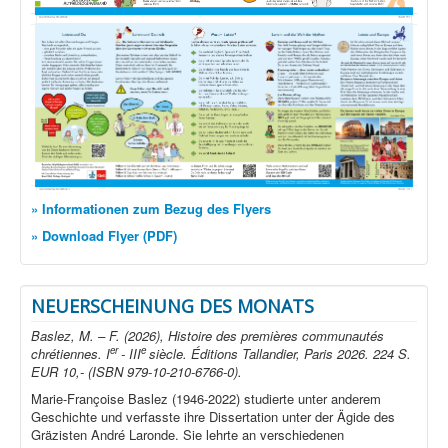
» Informationen zum Bezug des Flyers
» Download Flyer (PDF)
NEUERSCHEINUNG DES MONATS
Baslez, M. – F. (2026), Histoire des premières communautés
er
e
chrétiennes. I
- III
siècle. Éditions Tallandier, Paris 2026. 224 S.
EUR 10,- (ISBN 979-10-210-6766-0).
Marie-Françoise Baslez (1946-2022) studierte unter anderem
Geschichte und verfasste ihre Dissertation unter der Ägide des
Gräzisten André Laronde. Sie lehrte an verschiedenen