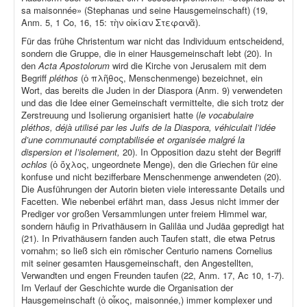
sa maisonnée» (Stephanas und seine Hausgemeinschaft) (19,
Anm. 5, 1 Co, 16, 15: τὴν οἰκίαν Στεφανᾶ).
Für das frühe Christentum war nicht das Individuum entscheidend,
sondern die Gruppe, die in einer Hausgemeinschaft lebt (20). In
den
Acta Apostolorum
wird die Kirche von Jerusalem mit dem
Begriff
pléthos
(ὁ πλῆθος, Menschenmenge) bezeichnet, ein
Wort, das bereits die Juden in der Diaspora (Anm. 9) verwendeten
und das die Idee einer Gemeinschaft vermittelte, die sich trotz der
Zerstreuung und Isolierung organisiert hatte (
le vocabulaire
pléthos, déjà utilisé par les Juifs de la Diaspora, véhiculait l’idée
d’une communauté comptabilisée et organisée malgré la
dispersion et l’isolement,
20). In Opposition dazu steht der Begriff
ochlos
(ὁ ὄχλος, ungeordnete Menge), den die Griechen für eine
konfuse und nicht bezifferbare Menschenmenge anwendeten (20).
Die Ausführungen der Autorin bieten viele interessante Details und
Facetten. Wie nebenbei erfährt man, dass Jesus nicht immer der
Prediger vor großen Versammlungen unter freiem Himmel war,
sondern häufig in Privathäusern in Galiläa und Judäa gepredigt hat
(21). In Privathäusern fanden auch Taufen statt, die etwa Petrus
vornahm; so ließ sich ein römischer Centurio namens Cornelius
mit seiner gesamten Hausgemeinschaft, den Angestellten,
Verwandten und engen Freunden taufen (22, Anm. 17, Ac 10, 1-7).
Im Verlauf der Geschichte wurde die Organisation der
Hausgemeinschaft (ὁ οἶκος, maisonnée,) immer komplexer und