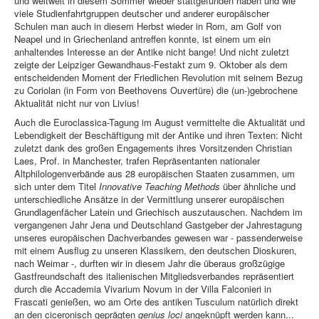
und weltweit in diesem Sommer wieder stattgefunden haben und wie
viele Studienfahrtgruppen deutscher und anderer europäischer
Schulen man auch in diesem Herbst wieder in Rom, am Golf von
Neapel und in Griechenland antreffen konnte, ist einem um ein
anhaltendes Interesse an der Antike nicht bange! Und nicht zuletzt
zeigte der Leipziger Gewandhaus-Festakt zum 9. Oktober als dem
entscheidenden Moment der Friedlichen Revolution mit seinem Bezug
zu Coriolan (in Form von Beethovens Ouvertüre) die (un-)gebrochene
Aktualität nicht nur von Livius!
Auch die Euroclassica-Tagung im August vermittelte die Aktualität und
Lebendigkeit der Beschäftigung mit der Antike und ihren Texten: Nicht
zuletzt dank des großen Engagements ihres Vorsitzenden Christian
Laes, Prof. in Manchester, trafen Repräsentanten nationaler
Altphilologenverbände aus 28 europäischen Staaten zusammen, um
sich unter dem Titel
Innovative Teaching Methods
über ähnliche und
unterschiedliche Ansätze in der Vermittlung unserer europäischen
Grundlagenfächer Latein und Griechisch auszutauschen. Nachdem im
vergangenen Jahr Jena und Deutschland Gastgeber der Jahrestagung
unseres europäischen Dachverbandes gewesen war - passenderweise
mit einem Ausflug zu unseren Klassikern, den deutschen Dioskuren,
nach Weimar -, durften wir in diesem Jahr die überaus großzügige
Gastfreundschaft des italienischen Mitgliedsverbandes repräsentiert
durch die Accademia Vivarium Novum in der Villa Falconieri in
Frascati genießen, wo am Orte des antiken Tusculum natürlich direkt
an den ciceronisch geprägten
genius loci
angeknüpft werden kann...