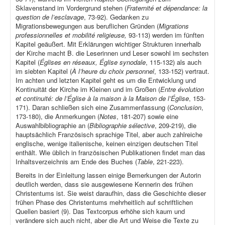
Sklavenstand im Vordergrund stehen (
Fraternité et dépendance: la
question de l’esclavage
, 73-92). Gedanken zu
Migrationsbewegungen aus beruflichen Gründen (
Migrations
professionnelles et mobilité religieuse,
93-113) werden im fünften
Kapitel geäußert. Mit Erklärungen wichtiger Strukturen innerhalb
der Kirche macht B. die Leserinnen und Leser sowohl im sechsten
Kapitel (
Églises en réseaux, Église synodale
, 115-132) als auch
im siebten Kapitel (
À l’heure du choix personnel
, 133-152) vertraut.
Im achten und letzten Kapitel geht es um die Entwicklung und
Kontinuität der Kirche im Kleinen und im Großen (
Entre évolution
et continuité: de l’Église à la maison à la Maison de l’Église
, 153-
171). Daran schließen sich eine Zusammenfassung (
Conclusion
,
173-180), die Anmerkungen (
Notes
, 181-207) sowie eine
Auswahlbibliographie an (
Bibliographie sélective
, 209-219), die
hauptsächlich Französisch sprachige Titel, aber auch zahlreiche
englische, wenige italienische, keinen einzigen deutschen Titel
enthält. Wie üblich in französischen Publikationen findet man das
Inhaltsverzeichnis am Ende des Buches (
Table
, 221-223).
Bereits in der Einleitung lassen einige Bemerkungen der Autorin
deutlich werden, dass sie ausgewiesene Kennerin des frühen
Christentums ist. Sie weist daraufhin, dass die Geschichte dieser
frühen Phase des Christentums mehrheitlich auf schriftlichen
Quellen basiert (9). Das Textcorpus erhöhe sich kaum und
verändere sich auch nicht, aber die Art und Weise die Texte zu