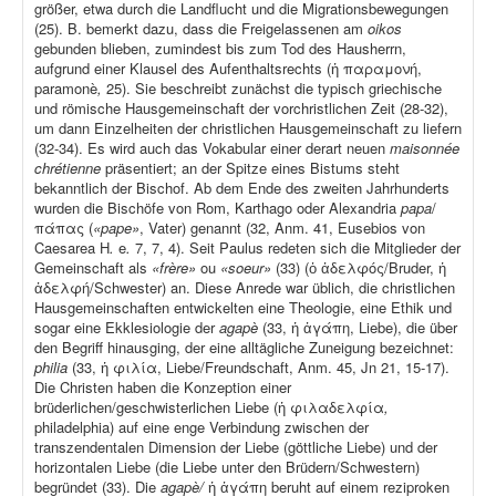
größer, etwa durch die Landflucht und die Migrationsbewegungen
(25). B. bemerkt dazu, dass die Freigelassenen am
oikos
gebunden blieben, zumindest bis zum Tod des Hausherrn,
aufgrund einer Klausel des Aufenthaltsrechts (ἡ παραμονή,
paramonè
,
25). Sie beschreibt zunächst die typisch griechische
und römische Hausgemeinschaft der vorchristlichen Zeit (28-32),
um dann Einzelheiten der christlichen Hausgemeinschaft zu liefern
(32-34). Es wird auch das Vokabular einer derart neuen
maisonnée
chrétienne
präsentiert; an der Spitze eines Bistums steht
bekanntlich der Bischof. Ab dem Ende des zweiten Jahrhunderts
wurden die Bischöfe von Rom, Karthago oder Alexandria
papa
/
πάπας (
«pape»
, Vater) genannt (32, Anm. 41, Eusebios von
Caesarea H
.
e
.
7, 7, 4). Seit Paulus redeten sich die Mitglieder der
Gemeinschaft als
«frère»
ou
«soeur»
(33) (ὁ ἀδελφός/Bruder, ἡ
ἀδελφή/Schwester) an. Diese Anrede war üblich, die christlichen
Hausgemeinschaften entwickelten eine Theologie, eine Ethik und
sogar eine Ekklesiologie der
agapè
(33, ἡ ἀγάπη, Liebe), die über
den Begriff hinausging, der eine alltägliche Zuneigung bezeichnet:
philia
(33, ἡ φιλία, Liebe/Freundschaft, Anm. 45, Jn 21, 15-17).
Die Christen haben die Konzeption einer
brüderlichen/geschwisterlichen Liebe (ἡ φιλαδελφία
,
philadelphia) auf eine enge Verbindung zwischen der
transzendentalen Dimension der Liebe (göttliche Liebe) und der
horizontalen Liebe (die Liebe unter den Brüdern/Schwestern)
begründet (33). Die
agapè/
ἡ ἀγάπη beruht auf einem reziproken