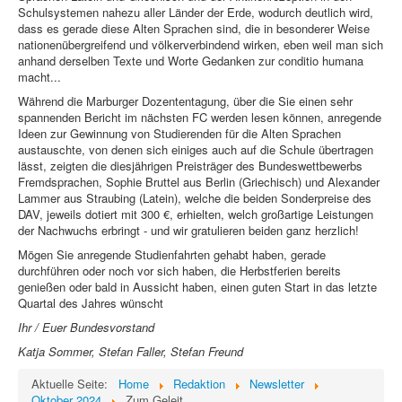
Schulsystemen nahezu aller Länder der Erde, wodurch deutlich wird,
dass es gerade diese Alten Sprachen sind, die in besonderer Weise
nationenübergreifend und völkerverbindend wirken, eben weil man sich
anhand derselben Texte und Worte Gedanken zur conditio humana
macht...
Während die Marburger Dozententagung, über die Sie einen sehr
spannenden Bericht im nächsten FC werden lesen können, anregende
Ideen zur Gewinnung von Studierenden für die Alten Sprachen
austauschte, von denen sich einiges auch auf die Schule übertragen
lässt, zeigten die diesjährigen Preisträger des Bundeswettbewerbs
Fremdsprachen, Sophie Bruttel aus Berlin (Griechisch) und Alexander
Lammer aus Straubing (Latein), welche die beiden Sonderpreise des
DAV, jeweils dotiert mit 300 €, erhielten, welch großartige Leistungen
der Nachwuchs erbringt - und wir gratulieren beiden ganz herzlich!
Mögen Sie anregende Studienfahrten gehabt haben, gerade
durchführen oder noch vor sich haben, die Herbstferien bereits
genießen oder bald in Aussicht haben, einen guten Start in das letzte
Quartal des Jahres wünscht
Ihr / Euer Bundesvorstand
Katja Sommer, Stefan Faller, Stefan Freund
Aktuelle Seite:
Home
Redaktion
Newsletter
Oktober 2024
Zum Geleit