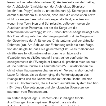
lesen und zu behandeln variiere (9). Andererseits sei der Beitrag
der Archäologie (Einrichtungen der Architektur, Bildnisse,
Inschriften, Papyri) nicht zu unterschätzen (9). Sie vergisst nicht
darauf aufmerksam zu machen, dass man die christlichen Texte
nicht nur wegen ihres Informationsgehalts liest, sondern auch
wegen ihrer Techniken und Schreibstile, außerdem seien sie
Ausdruck einer Pastorale, bei der die Sorge um die
Kommunikation vorrangig ist (11). Nach ihrer Aussage bewegt sich
ihre Darstellung zwischen der Vergangenheit und der Gegenwart,
der Geschichte der Anfänge des Christentums und der aktuellen
Debatten (13). Am Schluss der Einführung stellt sie eine Frage,
von der sie glaubt, dass sie gerechtfertigt ist: «Les maisonnées
chrétiennes fonctionnèrent-elles comme un laboratoire
d’expériences et d’idées quand il s’est agi de confronter les
enseignements de l’Évangile et l’amour du prochain avec un droit
et une pratique fondée sur l’autoritarisme?» (Funktionierten die
christlichen Hausgemeinschaften wie ein Versuchslabor und ein
Labor für Ideen, als es darum ging, die Verkündigungen des
Evangeliums und die Nächstenliebe mit einem Recht und eine
Praxis zu konfrontieren, die auf einem autoritären System beruht?)
(15) (Diese Übersetzungen und die folgenden Übersetzungen
stammen vom Rezensenten).
Im ersten Kapitel legt B. insofern die Grundlagen für die
Ausführungen in den späteren Kapiteln, als sie die