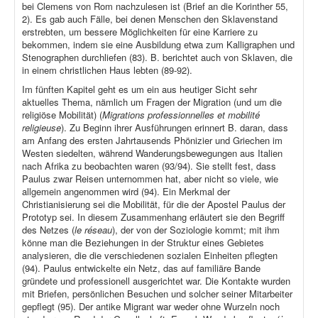
bei Clemens von Rom nachzulesen ist (Brief an die Korinther 55,
2). Es gab auch Fälle, bei denen Menschen den Sklavenstand
erstrebten, um bessere Möglichkeiten für eine Karriere zu
bekommen, indem sie eine Ausbildung etwa zum Kalligraphen und
Stenographen durchliefen (83). B. berichtet auch von Sklaven, die
in einem christlichen Haus lebten (89-92).
Im fünften Kapitel geht es um ein aus heutiger Sicht sehr
aktuelles Thema, nämlich um Fragen der Migration (und um die
religiöse Mobilität) (
Migrations professionnelles et mobilité
religieuse
). Zu Beginn ihrer Ausführungen erinnert B. daran, dass
am Anfang des ersten Jahrtausends Phönizier und Griechen im
Westen siedelten, während Wanderungsbewegungen aus Italien
nach Afrika zu beobachten waren (93/94). Sie stellt fest, dass
Paulus zwar Reisen unternommen hat, aber nicht so viele, wie
allgemein angenommen wird (94). Ein Merkmal der
Christianisierung sei die Mobilität, für die der Apostel Paulus der
Prototyp sei. In diesem Zusammenhang erläutert sie den Begriff
des Netzes (
le réseau
), der von der Soziologie kommt; mit ihm
könne man die Beziehungen in der Struktur eines Gebietes
analysieren, die die verschiedenen sozialen Einheiten pflegten
(94). Paulus entwickelte ein Netz, das auf familiäre Bande
gründete und professionell ausgerichtet war. Die Kontakte wurden
mit Briefen, persönlichen Besuchen und solcher seiner Mitarbeiter
gepflegt (95). Der antike Migrant war weder ohne Wurzeln noch