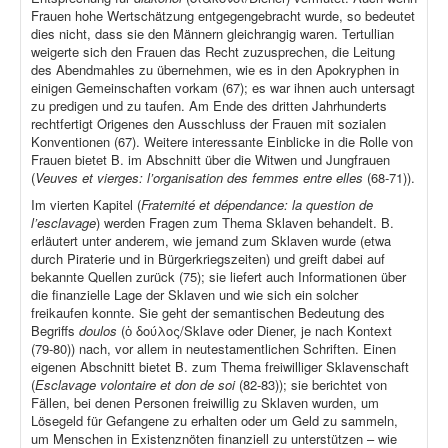
Frauen hohe Wertschätzung entgegengebracht wurde, so bedeutet
dies nicht, dass sie den Männern gleichrangig waren. Tertullian
weigerte sich den Frauen das Recht zuzusprechen, die Leitung
des Abendmahles zu übernehmen, wie es in den Apokryphen in
einigen Gemeinschaften vorkam (67); es war ihnen auch untersagt
zu predigen und zu taufen. Am Ende des dritten Jahrhunderts
rechtfertigt Origenes den Ausschluss der Frauen mit sozialen
Konventionen (67). Weitere interessante Einblicke in die Rolle von
Frauen bietet B. im Abschnitt über die Witwen und Jungfrauen
(
Veuves et vierges: l’organisation des femmes entre elles
(68-71)).
Im vierten Kapitel (
Fraternité et dépendance: la question de
l’esclavage
) werden Fragen zum Thema Sklaven behandelt. B.
erläutert unter anderem, wie jemand zum Sklaven wurde (etwa
durch Piraterie und in Bürgerkriegszeiten) und greift dabei auf
bekannte Quellen zurück (75); sie liefert auch Informationen über
die finanzielle Lage der Sklaven und wie sich ein solcher
freikaufen konnte. Sie geht der semantischen Bedeutung des
Begriffs
doulos
(ὁ δούλος/Sklave oder Diener, je nach Kontext
(79-80)) nach, vor allem in neutestamentlichen Schriften. Einen
eigenen Abschnitt bietet B. zum Thema freiwilliger Sklavenschaft
(
Esclavage volontaire et don de soi
(82-83)); sie berichtet von
Fällen, bei denen Personen freiwillig zu Sklaven wurden, um
Lösegeld für Gefangene zu erhalten oder um Geld zu sammeln,
um Menschen in Existenznöten finanziell zu unterstützen – wie