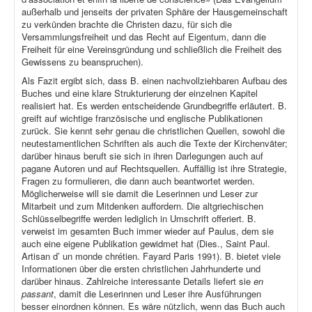
außerhalb und jenseits der privaten Sphäre der Hausgemeinschaft
zu verkünden brachte die Christen dazu, für sich die
Versammlungsfreiheit und das Recht auf Eigentum, dann die
Freiheit für eine Vereinsgründung und schließlich die Freiheit des
Gewissens zu beanspruchen).
Als Fazit ergibt sich, dass B. einen nachvollziehbaren Aufbau des
Buches und eine klare Strukturierung der einzelnen Kapitel
realisiert hat. Es werden entscheidende Grundbegriffe erläutert. B.
greift auf wichtige französische und englische Publikationen
zurück. Sie kennt sehr genau die christlichen Quellen, sowohl die
neutestamentlichen Schriften als auch die Texte der Kirchenväter;
darüber hinaus beruft sie sich in ihren Darlegungen auch auf
pagane Autoren und auf Rechtsquellen. Auffällig ist ihre Strategie,
Fragen zu formulieren, die dann auch beantwortet werden.
Möglicherweise will sie damit die Leserinnen und Leser zur
Mitarbeit und zum Mitdenken auffordern. Die altgriechischen
Schlüsselbegriffe werden lediglich in Umschrift offeriert. B.
verweist im gesamten Buch immer wieder auf Paulus, dem sie
auch eine eigene Publikation gewidmet hat (Dies., Saint Paul.
Artisan d’ un monde chrétien. Fayard Paris 1991). B. bietet viele
Informationen über die ersten christlichen Jahrhunderte und
darüber hinaus. Zahlreiche interessante Details liefert sie
en
passant
, damit die Leserinnen und Leser ihre Ausführungen
besser einordnen können. Es wäre nützlich, wenn das Buch auch