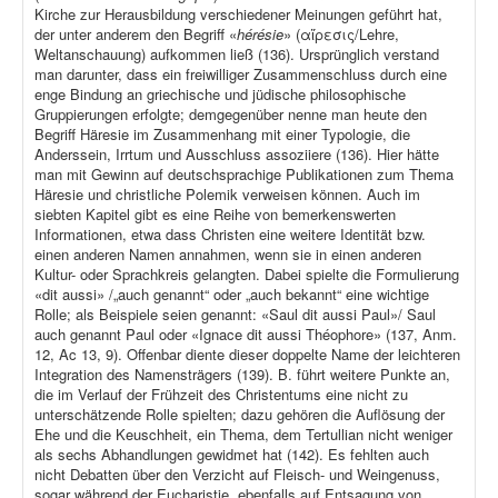
Kirche zur Herausbildung verschiedener Meinungen geführt hat,
der unter anderem den Begriff «
hérésie
» (αἵρεσις/Lehre,
Weltanschauung) aufkommen ließ (136). Ursprünglich verstand
man darunter, dass ein freiwilliger Zusammenschluss durch eine
enge Bindung an griechische und jüdische philosophische
Gruppierungen erfolgte; demgegenüber nenne man heute den
Begriff Häresie im Zusammenhang mit einer Typologie, die
Anderssein, Irrtum und Ausschluss assoziiere (136). Hier hätte
man mit Gewinn auf deutschsprachige Publikationen zum Thema
Häresie und christliche Polemik verweisen können. Auch im
siebten Kapitel gibt es eine Reihe von bemerkenswerten
Informationen, etwa dass Christen eine weitere Identität bzw.
einen anderen Namen annahmen, wenn sie in einen anderen
Kultur- oder Sprachkreis gelangten. Dabei spielte die Formulierung
«dit aussi» /„auch genannt“ oder „auch bekannt“ eine wichtige
Rolle; als Beispiele seien genannt: «Saul dit aussi Paul»/ Saul
auch genannt Paul oder «Ignace dit aussi Théophore» (137, Anm.
12, Ac 13, 9). Offenbar diente dieser doppelte Name der leichteren
Integration des Namensträgers (139). B. führt weitere Punkte an,
die im Verlauf der Frühzeit des Christentums eine nicht zu
unterschätzende Rolle spielten; dazu gehören die Auflösung der
Ehe und die Keuschheit, ein Thema, dem Tertullian nicht weniger
als sechs Abhandlungen gewidmet hat (142). Es fehlten auch
nicht Debatten über den Verzicht auf Fleisch- und Weingenuss,
sogar während der Eucharistie, ebenfalls auf Entsagung von