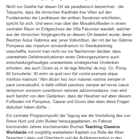
Nicht nur Goethe hat diesen Ort als paradiesisch bezeichnet - die
Tatsache, dass die römischen Kardinäle ihre Villen auf den
Fundamenten der Landhäuser der antiken Senatoren errichteten,
spricht für sich. Und wenn man über den Mosaikfußboden in einem
zentralen Raum im Erdgeschoss der Villa Falconieri wandelt, welcher
aus der römischen Vorgängervilla an diesem Ort bewahrt wurde, deren
Besitzer Aulus Gabinius war, jener Volkstribun, der mit der lex Gabinia
Pompeius das imperium extraordinarium im Seeräuberkrieg
verschaffte, kommt man nicht nur ins Nachsinnen darüber, dass
unerwartete Gefahrensituationen eines Ordnungssystems auch
entscheidungsfreudiges unerwartetes strategisches Umdenken
erfordern, wie auch Cicero es in de lege Manilia/ de imp. Cn. Pomp.
60 formulierte:
'At enim ne quid novi fiat contra exempla atque
instituta maiorum.'
Non dicam hoc loco maiores nostros semper in
pace consuetudini, in bello utilitati paruisse; semper ad novos casus
temporum novorum consiliorum rationes adcommodasse,
man wird
auch berührt von dem Gedanken, dass der Hausherr auf eben diesem
Fußboden mit Pompeius, Caesar und Cicero über eben diese Fragen
diskutiert haben dürfte...
Ein zentraler Programmpunkt der Tagung war die Vorstellung des von
Steve Hunt und John Bulwer herausgegebenen, im Februar
kommenden Jahres erscheinenden Buches
Teaching Classics
Worldwide
mit sorgfältig erarbeiteten Kapiteln zur Rolle der Alten
Sprachen Latein und Griechisch und der Antikenrezeption in den