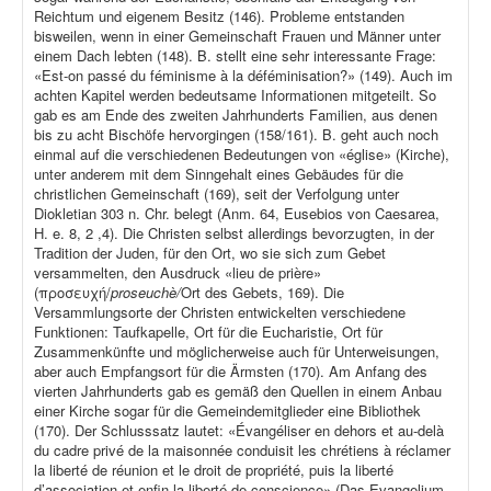
Reichtum und eigenem Besitz (146). Probleme entstanden
bisweilen, wenn in einer Gemeinschaft Frauen und Männer unter
einem Dach lebten (148). B. stellt eine sehr interessante Frage:
«Est-on passé du féminisme à la déféminisation?» (149). Auch im
achten Kapitel werden bedeutsame Informationen mitgeteilt. So
gab es am Ende des zweiten Jahrhunderts Familien, aus denen
bis zu acht Bischöfe hervorgingen (158/161). B. geht auch noch
einmal auf die verschiedenen Bedeutungen von «église» (Kirche),
unter anderem mit dem Sinngehalt eines Gebäudes für die
christlichen Gemeinschaft (169), seit der Verfolgung unter
Diokletian 303 n. Chr. belegt (Anm. 64, Eusebios von Caesarea,
H. e. 8, 2 ,4). Die Christen selbst allerdings bevorzugten, in der
Tradition der Juden, für den Ort, wo sie sich zum Gebet
versammelten, den Ausdruck «lieu de prière»
(προσευχή/
proseuchè/
Ort des Gebets, 169). Die
Versammlungsorte der Christen entwickelten verschiedene
Funktionen: Taufkapelle, Ort für die Eucharistie, Ort für
Zusammenkünfte und möglicherweise auch für Unterweisungen,
aber auch Empfangsort für die Ärmsten (170). Am Anfang des
vierten Jahrhunderts gab es gemäß den Quellen in einem Anbau
einer Kirche sogar für die Gemeindemitglieder eine Bibliothek
(170). Der Schlusssatz lautet: «Évangéliser en dehors et au-delà
du cadre privé de la maisonnée conduisit les chrétiens à réclamer
la liberté de réunion et le droit de propriété, puis la liberté
d’association et enfin la liberté de conscience» (Das Evangelium