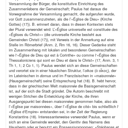
Versammlung der Bürger, die konstitutive Einrichtung des
Zusammenlebens der Gemeinschaft; Paulus hat daraus die
Vorwegnahme der Versammlung gemacht, die aufgerufen wurde,
vor Gott zusammenzutreten, als die l’«Église de Dieu» (Kirche
Gottes) (17)). B. erinnert daran, dass in diesen Kontexten stets
der Plural verwendet wird: L’«Église universelle est constituée des
«Églises du Christ»» (die universelle Kirche besteht aus
Gemeinden Christi (17)), mit Verweis in der Anmerkung auf eine
Stelle im Römerbrief (Anm. 2, Rm 16, 16). Dieser Gedanke steht
im Zusammenhang mit lokalen und besonderen Gemeinschaften
wie l‘«Église de Dieu qui est à Corinthe» ou comme l‘«Église des
Thessaloniciens qui sont en Dieu et dans le Christ» (17, Anm. 3, 1
Th 1, 1; 2 Co 1, 1). Paulus wendet sich an diese Gemeinschaften
und verortet sie in einer häuslichen Struktur, l’
oikos
(ὁ οἶκος)
,
der
im Lateinischen in
domus
und im Französischen in «
maisonnée
»
(Hausgemeinschaft) seine Entsprechung hat (18). B. hebt hervor,
dass in der griechischen Welt
maisonnée
die Basisgemeinschaft
ist, auf der sich die Stadt gründet. Die Autorin beschreibt mit
wenigen Strichen die Entwicklung der Kirche, die ihren
Ausgangspunkt bei diesen
maisonnées
genommen habe, also als
l’«Église par maisonnées», über l’«Église de cité» bis schließlich l‘
«Église d‘Empire» entstanden sei, in der Zeit der Regierung
Konstantins (18). Interessanterweise verwendet Paulus, wenn er
sich an eine Gemeinde wendet, den Genitiv des Namens des
Hausherrn oder er benutzt ein Possessivpronomen: «Stéphanas et