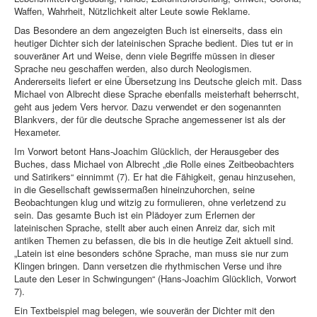
Waffen, Wahrheit, Nützlichkeit alter Leute sowie Reklame.
Das Besondere an dem angezeigten Buch ist einerseits, dass ein
heutiger Dichter sich der lateinischen Sprache bedient. Dies tut er in
souveräner Art und Weise, denn viele Begriffe müssen in dieser
Sprache neu geschaffen werden, also durch Neologismen.
Andererseits liefert er eine Übersetzung ins Deutsche gleich mit. Dass
Michael von Albrecht diese Sprache ebenfalls meisterhaft beherrscht,
geht aus jedem Vers hervor. Dazu verwendet er den sogenannten
Blankvers, der für die deutsche Sprache angemessener ist als der
Hexameter.
Im Vorwort betont Hans-Joachim Glücklich, der Herausgeber des
Buches, dass Michael von Albrecht „die Rolle eines Zeitbeobachters
und Satirikers“ einnimmt (7). Er hat die Fähigkeit, genau hinzusehen,
in die Gesellschaft gewissermaßen hineinzuhorchen, seine
Beobachtungen klug und witzig zu formulieren, ohne verletzend zu
sein. Das gesamte Buch ist ein Plädoyer zum Erlernen der
lateinischen Sprache, stellt aber auch einen Anreiz dar, sich mit
antiken Themen zu befassen, die bis in die heutige Zeit aktuell sind.
„Latein ist eine besonders schöne Sprache, man muss sie nur zum
Klingen bringen. Dann versetzen die rhythmischen Verse und ihre
Laute den Leser in Schwingungen“ (Hans-Joachim Glücklich, Vorwort
7).
Ein Textbeispiel mag belegen, wie souverän der Dichter mit den