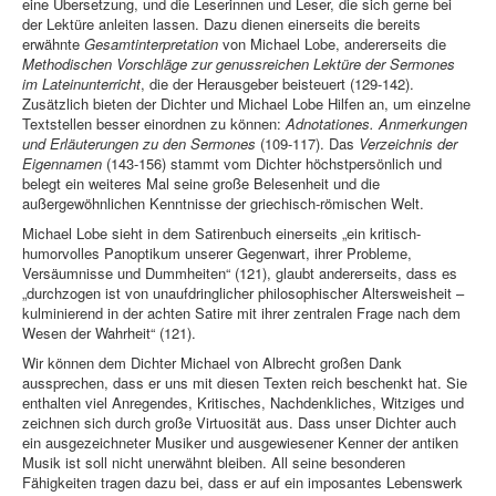
eine Übersetzung, und die Leserinnen und Leser, die sich gerne bei
der Lektüre anleiten lassen. Dazu dienen einerseits die bereits
erwähnte
Gesamtinterpretation
von Michael Lobe, andererseits die
Methodischen Vorschläge zur genussreichen Lektüre der Sermones
im Lateinunterricht
, die der Herausgeber beisteuert (129-142).
Zusätzlich bieten der Dichter und Michael Lobe Hilfen an, um einzelne
Textstellen besser einordnen zu können:
Adnotationes. Anmerkungen
und Erläuterungen zu den Sermones
(109-117). Das
Verzeichnis der
Eigennamen
(143-156) stammt vom Dichter höchstpersönlich und
belegt ein weiteres Mal seine große Belesenheit und die
außergewöhnlichen Kenntnisse der griechisch-römischen Welt.
Michael Lobe sieht in dem Satirenbuch einerseits „ein kritisch-
humorvolles Panoptikum unserer Gegenwart, ihrer Probleme,
Versäumnisse und Dummheiten“ (121), glaubt andererseits, dass es
„durchzogen ist von unaufdringlicher philosophischer Altersweisheit –
kulminierend in der achten Satire mit ihrer zentralen Frage nach dem
Wesen der Wahrheit“ (121).
Wir können dem Dichter Michael von Albrecht großen Dank
aussprechen, dass er uns mit diesen Texten reich beschenkt hat. Sie
enthalten viel Anregendes, Kritisches, Nachdenkliches, Witziges und
zeichnen sich durch große Virtuosität aus. Dass unser Dichter auch
ein ausgezeichneter Musiker und ausgewiesener Kenner der antiken
Musik ist soll nicht unerwähnt bleiben. All seine besonderen
Fähigkeiten tragen dazu bei, dass er auf ein imposantes Lebenswerk