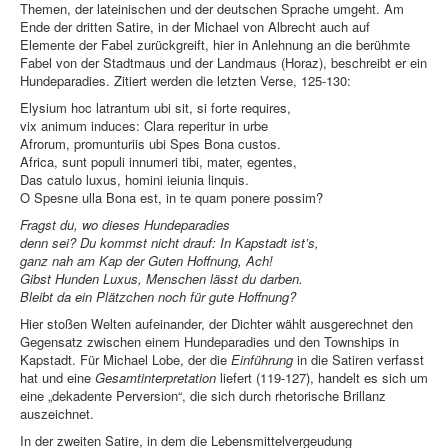
Themen, der lateinischen und der deutschen Sprache umgeht. Am
Ende der dritten Satire, in der Michael von Albrecht auch auf
Elemente der Fabel zurückgreift, hier in Anlehnung an die berühmte
Fabel von der Stadtmaus und der Landmaus (Horaz), beschreibt er ein
Hundeparadies. Zitiert werden die letzten Verse, 125-130:
Elysium hoc latrantum ubi sit, si forte requires,
vix animum induces: Clara reperitur in urbe
Afrorum, promunturiis ubi Spes Bona custos.
Africa, sunt populi innumeri tibi, mater, egentes,
Das catulo luxus, homini ieiunia linquis.
O Spesne ulla Bona est, in te quam ponere possim?
Fragst du, wo dieses Hundeparadies
denn sei? Du kommst nicht drauf: In Kapstadt ist’s,
ganz nah am Kap der Guten Hoffnung, Ach!
Gibst Hunden Luxus, Menschen lässt du darben.
Bleibt da ein Plätzchen noch für gute Hoffnung?
Hier stoßen Welten aufeinander, der Dichter wählt ausgerechnet den
Gegensatz zwischen einem Hundeparadies und den Townships in
Kapstadt. Für Michael Lobe, der die
Einführung
in die Satiren verfasst
hat und eine
Gesamtinterpretation
liefert (119-127), handelt es sich um
eine „dekadente Perversion“, die sich durch rhetorische Brillanz
auszeichnet.
In der zweiten Satire, in dem die Lebensmittelvergeudung