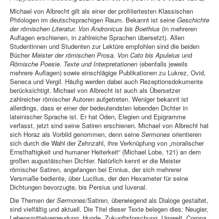
Michael von Albrecht gilt als einer der profiliertesten Klassischen
Philologen im deutschsprachigen Raum. Bekannt ist seine
Geschichte
der römischen Literatur. Von Andronicus bis Boethius
(in mehreren
Auflagen erschienen, in zahlreiche Sprachen übersetzt). Allen
Studentinnen und Studenten zur Lektüre empfohlen sind die beiden
Bücher
Meister der römischen Prosa. Von Cato bis Apuleius
und
Römische Poesie. Texte und Interpretationen
(ebenfalls jeweils
mehrere Auflagen) sowie einschlägige Publikationen zu Lukrez, Ovid,
Seneca und Vergil. Häufig werden dabei auch Rezeptionsdokumente
berücksichtigt. Michael von Albrecht ist auch als Übersetzer
zahlreicher römischer Autoren aufgetreten. Weniger bekannt ist
allerdings, dass er einer der bedeutendsten lebenden Dichter in
lateinischer Sprache ist. Er hat Oden, Elegien und Epigramme
verfasst, jetzt sind seine Satiren erschienen. Michael von Albrecht hat
sich Horaz als Vorbild genommen, denn seine
Sermones
orientieren
sich durch die Wahl der Zehnzahl, ihre Verknüpfung von „moralischer
Ernsthaftigkeit und humaner Heiterkeit“ (Michael Lobe, 121) an dem
großen augustäischen Dichter. Natürlich kennt er die Meister
römischer Satiren, angefangen bei Ennius, der sich mehrerer
Versmaße bediente, über Lucilius, der den Hexameter für seine
Dichtungen bevorzugte, bis Persius und Iuvenal.
Die Themen der
Sermones
/Satiren, überwiegend als Dialoge gestaltet,
sind vielfältig und aktuell. Die Titel dieser Texte belegen dies: Neugier,
Lebensmittelvergeudung, Hunde, Zukunftsforschung, Umwelt, Corona,