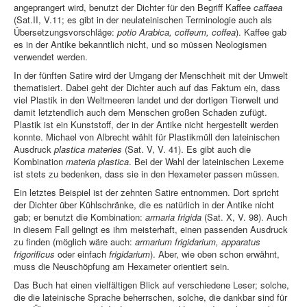
angeprangert wird, benutzt der Dichter für den Begriff Kaffee
caffaea
(Sat.II, V.11; es gibt in der neulateinischen Terminologie auch als
Übersetzungsvorschläge:
potio Arabica, coffeum, coffea
). Kaffee gab
es in der Antike bekanntlich nicht, und so müssen Neologismen
verwendet werden.
In der fünften Satire wird der Umgang der Menschheit mit der Umwelt
thematisiert. Dabei geht der Dichter auch auf das Faktum ein, dass
viel Plastik in den Weltmeeren landet und der dortigen Tierwelt und
damit letztendlich auch dem Menschen großen Schaden zufügt.
Plastik ist ein Kunststoff, der in der Antike nicht hergestellt werden
konnte. Michael von Albrecht wählt für Plastikmüll den lateinischen
Ausdruck
plastica materies
(Sat. V, V. 41). Es gibt auch die
Kombination
materia plastica
. Bei der Wahl der lateinischen Lexeme
ist stets zu bedenken, dass sie in den Hexameter passen müssen.
Ein letztes Beispiel ist der zehnten Satire entnommen. Dort spricht
der Dichter über Kühlschränke, die es natürlich in der Antike nicht
gab; er benutzt die Kombination:
armaria frigida
(Sat. X, V. 98). Auch
in diesem Fall gelingt es ihm meisterhaft, einen passenden Ausdruck
zu finden (möglich wäre auch:
armarium frigidarium, apparatus
frigorificus
oder einfach
frigidarium
). Aber, wie oben schon erwähnt,
muss die Neuschöpfung am Hexameter orientiert sein.
Das Buch hat einen vielfältigen Blick auf verschiedene Leser; solche,
die die lateinische Sprache beherrschen, solche, die dankbar sind für