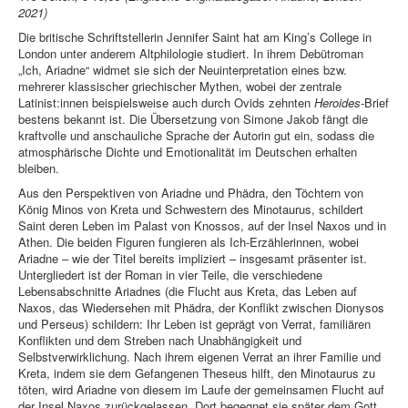
2021)
Die britische Schriftstellerin Jennifer Saint hat am King’s College in
London unter anderem Altphilologie studiert. In ihrem Debütroman
„Ich, Ariadne“ widmet sie sich der Neuinterpretation eines bzw.
mehrerer klassischer griechischer Mythen, wobei der zentrale
Latinist:innen beispielsweise auch durch Ovids zehnten
Heroides
-Brief
bestens bekannt ist. Die Übersetzung von Simone Jakob fängt die
kraftvolle und anschauliche Sprache der Autorin gut ein, sodass die
atmosphärische Dichte und Emotionalität im Deutschen erhalten
bleiben.
Aus den Perspektiven von Ariadne und Phädra, den Töchtern von
König Minos von Kreta und Schwestern des Minotaurus, schildert
Saint deren Leben im Palast von Knossos, auf der Insel Naxos und in
Athen. Die beiden Figuren fungieren als Ich-Erzählerinnen, wobei
Ariadne – wie der Titel bereits impliziert – insgesamt präsenter ist.
Untergliedert ist der Roman in vier Teile, die verschiedene
Lebensabschnitte Ariadnes (die Flucht aus Kreta, das Leben auf
Naxos, das Wiedersehen mit Phädra, der Konflikt zwischen Dionysos
und Perseus) schildern: Ihr Leben ist geprägt von Verrat, familiären
Konflikten und dem Streben nach Unabhängigkeit und
Selbstverwirklichung. Nach ihrem eigenen Verrat an ihrer Familie und
Kreta, indem sie dem Gefangenen Theseus hilft, den Minotaurus zu
töten, wird Ariadne von diesem im Laufe der gemeinsamen Flucht auf
der Insel Naxos zurückgelassen. Dort begegnet sie später dem Gott