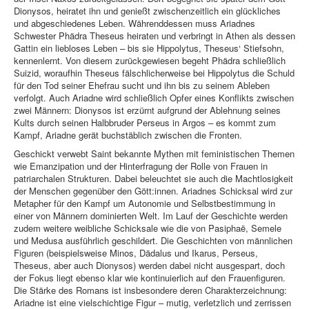
Dionysos, heiratet ihn und genießt zwischenzeitlich ein glückliches
und abgeschiedenes Leben. Währenddessen muss Ariadnes
Schwester Phädra Theseus heiraten und verbringt in Athen als dessen
Gattin ein liebloses Leben – bis sie Hippolytus, Theseus‘ Stiefsohn,
kennenlernt. Von diesem zurückgewiesen begeht Phädra schließlich
Suizid, woraufhin Theseus fälschlicherweise bei Hippolytus die Schuld
für den Tod seiner Ehefrau sucht und ihn bis zu seinem Ableben
verfolgt. Auch Ariadne wird schließlich Opfer eines Konflikts zwischen
zwei Männern: Dionysos ist erzürnt aufgrund der Ablehnung seines
Kults durch seinen Halbbruder Perseus in Argos – es kommt zum
Kampf, Ariadne gerät buchstäblich zwischen die Fronten.
Geschickt verwebt Saint bekannte Mythen mit feministischen Themen
wie Emanzipation und der Hinterfragung der Rolle von Frauen in
patriarchalen Strukturen. Dabei beleuchtet sie auch die Machtlosigkeit
der Menschen gegenüber den Gött:innen. Ariadnes Schicksal wird zur
Metapher für den Kampf um Autonomie und Selbstbestimmung in
einer von Männern dominierten Welt. Im Lauf der Geschichte werden
zudem weitere weibliche Schicksale wie die von Pasiphaë, Semele
und Medusa ausführlich geschildert. Die Geschichten von männlichen
Figuren (beispielsweise Minos, Dädalus und Ikarus, Perseus,
Theseus, aber auch Dionysos) werden dabei nicht ausgespart, doch
der Fokus liegt ebenso klar wie kontinuierlich auf den Frauenfiguren.
Die Stärke des Romans ist insbesondere deren Charakterzeichnung:
Ariadne ist eine vielschichtige Figur – mutig, verletzlich und zerrissen