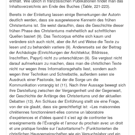
enthält. Wie üblich in französischen Publikationen findet man das
Inhaltsverzeichnis am Ende des Buches (
Table
, 221-223).
Bereits in der Einleitung lassen einige Bemerkungen der Autorin
deutlich werden, dass sie ausgewiesene Kennerin des frühen
Christentums ist. Sie weist daraufhin, dass die Geschichte dieser
frühen Phase des Christentums mehrheitlich auf schriftlichen
Quellen basiert (9). Das Textcorpus erhöhe sich kaum und
verändere sich auch nicht, aber die Art und Weise die Texte zu
lesen und zu behandeln variiere (9). Andererseits sei der Beitrag
der Archäologie (Einrichtungen der Architektur, Bildnisse,
Inschriften, Papyri) nicht zu unterschätzen (9). Sie vergisst nicht
darauf aufmerksam zu machen, dass man die christlichen Texte
nicht nur wegen ihres Informationsgehalts liest, sondern auch
wegen ihrer Techniken und Schreibstile, außerdem seien sie
Ausdruck einer Pastorale, bei der die Sorge um die
Kommunikation vorrangig ist (11). Nach ihrer Aussage bewegt sich
ihre Darstellung zwischen der Vergangenheit und der Gegenwart,
der Geschichte der Anfänge des Christentums und der aktuellen
Debatten (13). Am Schluss der Einführung stellt sie eine Frage,
von der sie glaubt, dass sie gerechtfertigt ist: «Les maisonnées
chrétiennes fonctionnèrent-elles comme un laboratoire
d’expériences et d’idées quand il s’est agi de confronter les
enseignements de l’Évangile et l’amour du prochain avec un droit
et une pratique fondée sur l’autoritarisme?» (Funktionierten die
christlichen Hausgemeinschaften wie ein Versuchslabor und ein