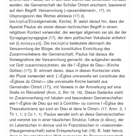
wurden, die Gemeinschaft der Schüler Christi erscheint, basierend
auf dem Begriff: Versammlung (
«rassemblement»
, 17), im
Ursprungssinn des Wortes
ekklesia
(17) (ἡ
ἐκκλησία/Einzelgemeinde, Kirche). B. weist darauf hin, dass der
Apostel Paulus als erster diesen technischen Begriff in einem
religiösen Kontext verwendet, der weniger allgemein sei als der der
Synagoge/
synagogue
(17), der dem politischen Vokabular entlehnt
sei (ἡ συναγωγή). Die ἐκκλησία bedeutete demnach die
Versammlung der Bürger, die konstitutive Einrichtung des
Zusammenlebens der Gemeinschaft; Paulus hat daraus die
Vorwegnahme der Versammlung gemacht, die aufgerufen wurde,
vor Gott zusammenzutreten, als die l’«Église de Dieu» (Kirche
Gottes) (17)). B. erinnert daran, dass in diesen Kontexten stets
der Plural verwendet wird: L’«Église universelle est constituée des
«Églises du Christ»» (die universelle Kirche besteht aus
Gemeinden Christi (17)), mit Verweis in der Anmerkung auf eine
Stelle im Römerbrief (Anm. 2, Rm 16, 16). Dieser Gedanke steht
im Zusammenhang mit lokalen und besonderen Gemeinschaften
wie l‘«Église de Dieu qui est à Corinthe» ou comme l‘«Église des
Thessaloniciens qui sont en Dieu et dans le Christ» (17, Anm. 3, 1
Th 1, 1; 2 Co 1, 1). Paulus wendet sich an diese Gemeinschaften
und verortet sie in einer häuslichen Struktur, l’
oikos
(ὁ οἶκος)
,
der
im Lateinischen in
domus
und im Französischen in «
maisonnée
»
(Hausgemeinschaft) seine Entsprechung hat (18). B. hebt hervor,
dass in der griechischen Welt
maisonnée
die Basisgemeinschaft