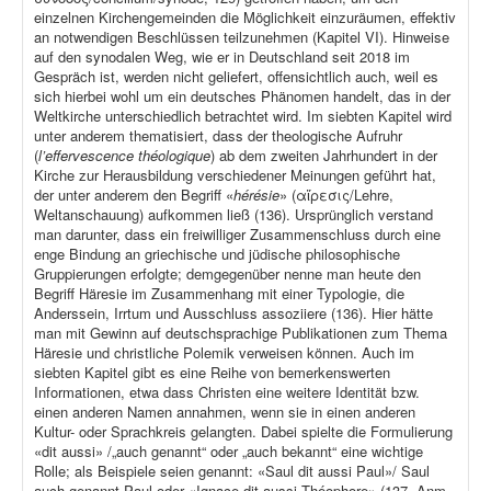
einzelnen Kirchengemeinden die Möglichkeit einzuräumen, effektiv
an notwendigen Beschlüssen teilzunehmen (Kapitel VI). Hinweise
auf den synodalen Weg, wie er in Deutschland seit 2018 im
Gespräch ist, werden nicht geliefert, offensichtlich auch, weil es
sich hierbei wohl um ein deutsches Phänomen handelt, das in der
Weltkirche unterschiedlich betrachtet wird. Im siebten Kapitel wird
unter anderem thematisiert, dass der theologische Aufruhr
(
l’effervescence théologique
) ab dem zweiten Jahrhundert in der
Kirche zur Herausbildung verschiedener Meinungen geführt hat,
der unter anderem den Begriff «
hérésie
» (αἵρεσις/Lehre,
Weltanschauung) aufkommen ließ (136). Ursprünglich verstand
man darunter, dass ein freiwilliger Zusammenschluss durch eine
enge Bindung an griechische und jüdische philosophische
Gruppierungen erfolgte; demgegenüber nenne man heute den
Begriff Häresie im Zusammenhang mit einer Typologie, die
Anderssein, Irrtum und Ausschluss assoziiere (136). Hier hätte
man mit Gewinn auf deutschsprachige Publikationen zum Thema
Häresie und christliche Polemik verweisen können. Auch im
siebten Kapitel gibt es eine Reihe von bemerkenswerten
Informationen, etwa dass Christen eine weitere Identität bzw.
einen anderen Namen annahmen, wenn sie in einen anderen
Kultur- oder Sprachkreis gelangten. Dabei spielte die Formulierung
«dit aussi» /„auch genannt“ oder „auch bekannt“ eine wichtige
Rolle; als Beispiele seien genannt: «Saul dit aussi Paul»/ Saul
auch genannt Paul oder «Ignace dit aussi Théophore» (137, Anm.