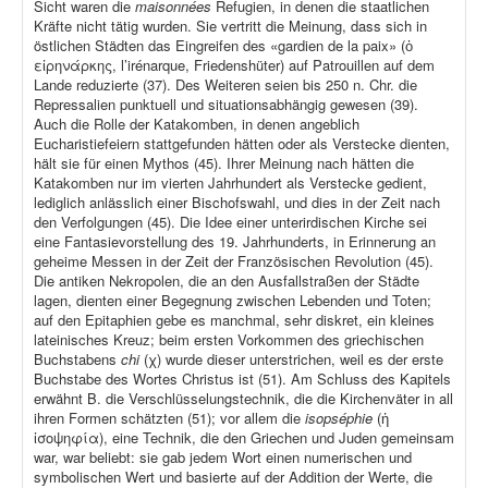
Sicht waren die
maisonnées
Refugien, in denen die staatlichen
Kräfte nicht tätig wurden. Sie vertritt die Meinung, dass sich in
östlichen Städten das Eingreifen des «gardien de la paix» (ὁ
εἰρηνάρκης, l’irénarque, Friedenshüter) auf Patrouillen auf dem
Lande reduzierte (37). Des Weiteren seien bis 250 n. Chr. die
Repressalien punktuell und situationsabhängig gewesen (39).
Auch die Rolle der Katakomben, in denen angeblich
Eucharistiefeiern stattgefunden hätten oder als Verstecke dienten,
hält sie für einen Mythos (45). Ihrer Meinung nach hätten die
Katakomben nur im vierten Jahrhundert als Verstecke gedient,
lediglich anlässlich einer Bischofswahl, und dies in der Zeit nach
den Verfolgungen (45). Die Idee einer unterirdischen Kirche sei
eine Fantasievorstellung des 19. Jahrhunderts, in Erinnerung an
geheime Messen in der Zeit der Französischen Revolution (45).
Die antiken Nekropolen, die an den Ausfallstraßen der Städte
lagen, dienten einer Begegnung zwischen Lebenden und Toten;
auf den Epitaphien gebe es manchmal, sehr diskret, ein kleines
lateinisches Kreuz; beim ersten Vorkommen des griechischen
Buchstabens
chi
(χ) wurde dieser unterstrichen, weil es der erste
Buchstabe des Wortes Christus ist (51). Am Schluss des Kapitels
erwähnt B. die Verschlüsselungstechnik, die die Kirchenväter in all
ihren Formen schätzten (51); vor allem die
isopséphie
(ἡ
ἰσοψηφία), eine Technik, die den Griechen und Juden gemeinsam
war, war beliebt: sie gab jedem Wort einen numerischen und
symbolischen Wert und basierte auf der Addition der Werte, die