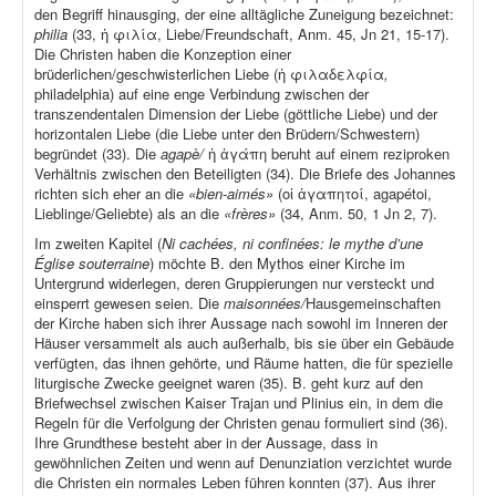
den Begriff hinausging, der eine alltägliche Zuneigung bezeichnet:
philia
(33, ἡ φιλία, Liebe/Freundschaft, Anm. 45, Jn 21, 15-17).
Die Christen haben die Konzeption einer
brüderlichen/geschwisterlichen Liebe (ἡ φιλαδελφία
,
philadelphia) auf eine enge Verbindung zwischen der
transzendentalen Dimension der Liebe (göttliche Liebe) und der
horizontalen Liebe (die Liebe unter den Brüdern/Schwestern)
begründet (33). Die
agapè/
ἡ ἀγάπη beruht auf einem reziproken
Verhältnis zwischen den Beteiligten (34). Die Briefe des Johannes
richten sich eher an die
«bien-aimés»
(οἱ ἀγαπητοί, agapétoi,
Lieblinge/Geliebte) als an die
«frères»
(34, Anm. 50, 1 Jn 2, 7).
Im zweiten Kapitel (
Ni cachées, ni confinées: le mythe d’une
Église souterraine
) möchte B. den Mythos einer Kirche im
Untergrund widerlegen, deren Gruppierungen nur versteckt und
einsperrt gewesen seien. Die
maisonnées/
Hausgemeinschaften
der Kirche haben sich ihrer Aussage nach sowohl im Inneren der
Häuser versammelt als auch außerhalb, bis sie über ein Gebäude
verfügten, das ihnen gehörte, und Räume hatten, die für spezielle
liturgische Zwecke geeignet waren (35). B. geht kurz auf den
Briefwechsel zwischen Kaiser Trajan und Plinius ein, in dem die
Regeln für die Verfolgung der Christen genau formuliert sind (36).
Ihre Grundthese besteht aber in der Aussage, dass in
gewöhnlichen Zeiten und wenn auf Denunziation verzichtet wurde
die Christen ein normales Leben führen konnten (37). Aus ihrer