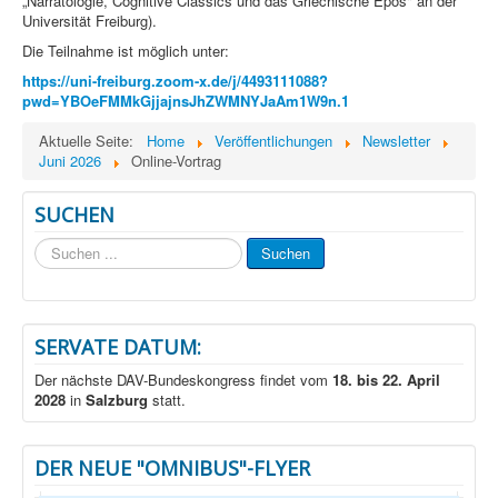
„Narratologie, Cognitive Classics und das Griechische Epos" an der
Universität Freiburg).
Die Teilnahme ist möglich unter:
https://uni-freiburg.zoom-x.de/j/4493111088?
pwd=YBOeFMMkGjjajnsJhZWMNYJaAm1W9n.1
Aktuelle Seite:
Home
Veröffentlichungen
Newsletter
Juni 2026
Online-Vortrag
SUCHEN
Suchen
Suchen
...
SERVATE DATUM:
Der nächste DAV-Bundeskongress findet vom
18. bis 22. April
2028
in
Salzburg
statt.
DER NEUE "OMNIBUS"-FLYER