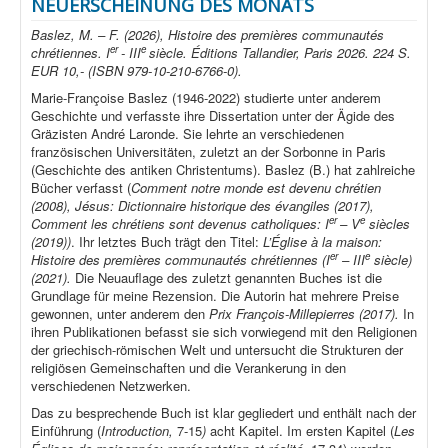
NEUERSCHEINUNG DES MONATS
Baslez, M. – F. (2026), Histoire des premières communautés
er
e
chrétiennes. I
- III
siècle. Éditions Tallandier, Paris 2026. 224 S.
EUR 10,- (ISBN 979-10-210-6766-0).
Marie-Françoise Baslez (1946-2022) studierte unter anderem
Geschichte und verfasste ihre Dissertation unter der Ägide des
Gräzisten André Laronde. Sie lehrte an verschiedenen
französischen Universitäten, zuletzt an der Sorbonne in Paris
(Geschichte des antiken Christentums). Baslez (B.) hat zahlreiche
Bücher verfasst (
Comment notre monde est devenu chrétien
(2008), Jésus: Dictionnaire historique des évangiles (2017),
er
e
Comment les chrétiens sont devenus catholiques: I
– V
siècles
(2019))
. Ihr letztes Buch trägt den Titel:
L’Église à la maison:
er
e
Histoire des premières communautés chrétiennes (I
– III
siècle)
(2021).
Die Neuauflage des zuletzt genannten Buches ist die
Grundlage für meine Rezension. Die Autorin hat mehrere Preise
gewonnen, unter anderem den
Prix François-Millepierres (2017).
In
ihren Publikationen befasst sie sich vorwiegend mit den Religionen
der griechisch-römischen Welt und untersucht die Strukturen der
religiösen Gemeinschaften und die Verankerung in den
verschiedenen Netzwerken.
Das zu besprechende Buch ist klar gegliedert und enthält nach der
Einführung (
Introduction,
7-15
)
acht Kapitel. Im ersten Kapitel (
Les