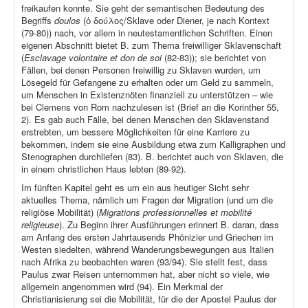
freikaufen konnte. Sie geht der semantischen Bedeutung des
Begriffs
doulos
(ὁ δούλος/Sklave oder Diener, je nach Kontext
(79-80)) nach, vor allem in neutestamentlichen Schriften. Einen
eigenen Abschnitt bietet B. zum Thema freiwilliger Sklavenschaft
(
Esclavage volontaire et don de soi
(82-83)); sie berichtet von
Fällen, bei denen Personen freiwillig zu Sklaven wurden, um
Lösegeld für Gefangene zu erhalten oder um Geld zu sammeln,
um Menschen in Existenznöten finanziell zu unterstützen – wie
bei Clemens von Rom nachzulesen ist (Brief an die Korinther 55,
2). Es gab auch Fälle, bei denen Menschen den Sklavenstand
erstrebten, um bessere Möglichkeiten für eine Karriere zu
bekommen, indem sie eine Ausbildung etwa zum Kalligraphen und
Stenographen durchliefen (83). B. berichtet auch von Sklaven, die
in einem christlichen Haus lebten (89-92).
Im fünften Kapitel geht es um ein aus heutiger Sicht sehr
aktuelles Thema, nämlich um Fragen der Migration (und um die
religiöse Mobilität) (
Migrations professionnelles et mobilité
religieuse
). Zu Beginn ihrer Ausführungen erinnert B. daran, dass
am Anfang des ersten Jahrtausends Phönizier und Griechen im
Westen siedelten, während Wanderungsbewegungen aus Italien
nach Afrika zu beobachten waren (93/94). Sie stellt fest, dass
Paulus zwar Reisen unternommen hat, aber nicht so viele, wie
allgemein angenommen wird (94). Ein Merkmal der
Christianisierung sei die Mobilität, für die der Apostel Paulus der