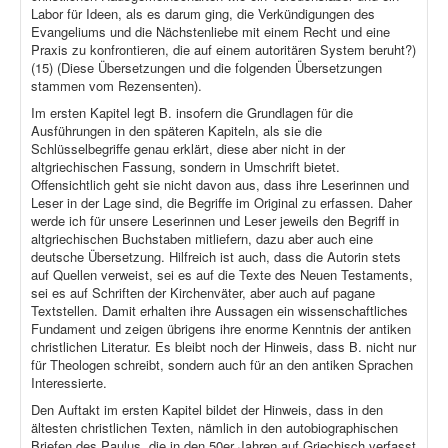
Labor für Ideen, als es darum ging, die Verkündigungen des
Evangeliums und die Nächstenliebe mit einem Recht und eine
Praxis zu konfrontieren, die auf einem autoritären System beruht?)
(15) (Diese Übersetzungen und die folgenden Übersetzungen
stammen vom Rezensenten).
Im ersten Kapitel legt B. insofern die Grundlagen für die
Ausführungen in den späteren Kapiteln, als sie die
Schlüsselbegriffe genau erklärt, diese aber nicht in der
altgriechischen Fassung, sondern in Umschrift bietet.
Offensichtlich geht sie nicht davon aus, dass ihre Leserinnen und
Leser in der Lage sind, die Begriffe im Original zu erfassen. Daher
werde ich für unsere Leserinnen und Leser jeweils den Begriff in
altgriechischen Buchstaben mitliefern, dazu aber auch eine
deutsche Übersetzung. Hilfreich ist auch, dass die Autorin stets
auf Quellen verweist, sei es auf die Texte des Neuen Testaments,
sei es auf Schriften der Kirchenväter, aber auch auf pagane
Textstellen. Damit erhalten ihre Aussagen ein wissenschaftliches
Fundament und zeigen übrigens ihre enorme Kenntnis der antiken
christlichen Literatur. Es bleibt noch der Hinweis, dass B. nicht nur
für Theologen schreibt, sondern auch für an den antiken Sprachen
Interessierte.
Den Auftakt im ersten Kapitel bildet der Hinweis, dass in den
ältesten christlichen Texten, nämlich in den autobiographischen
Briefen des Paulus, die in den 50er Jahren auf Griechisch verfasst