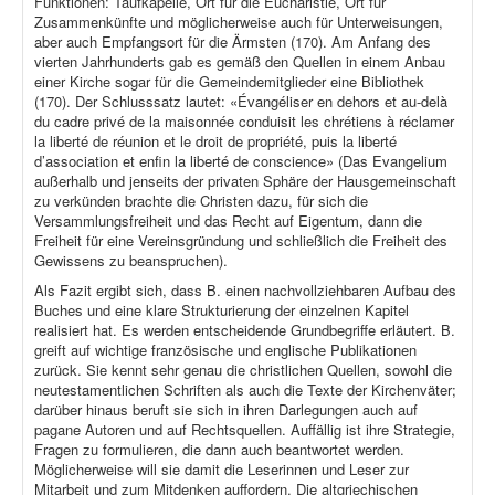
Funktionen: Taufkapelle, Ort für die Eucharistie, Ort für
Zusammenkünfte und möglicherweise auch für Unterweisungen,
aber auch Empfangsort für die Ärmsten (170). Am Anfang des
vierten Jahrhunderts gab es gemäß den Quellen in einem Anbau
einer Kirche sogar für die Gemeindemitglieder eine Bibliothek
(170). Der Schlusssatz lautet: «Évangéliser en dehors et au-delà
du cadre privé de la maisonnée conduisit les chrétiens à réclamer
la liberté de réunion et le droit de propriété, puis la liberté
d’association et enfin la liberté de conscience» (Das Evangelium
außerhalb und jenseits der privaten Sphäre der Hausgemeinschaft
zu verkünden brachte die Christen dazu, für sich die
Versammlungsfreiheit und das Recht auf Eigentum, dann die
Freiheit für eine Vereinsgründung und schließlich die Freiheit des
Gewissens zu beanspruchen).
Als Fazit ergibt sich, dass B. einen nachvollziehbaren Aufbau des
Buches und eine klare Strukturierung der einzelnen Kapitel
realisiert hat. Es werden entscheidende Grundbegriffe erläutert. B.
greift auf wichtige französische und englische Publikationen
zurück. Sie kennt sehr genau die christlichen Quellen, sowohl die
neutestamentlichen Schriften als auch die Texte der Kirchenväter;
darüber hinaus beruft sie sich in ihren Darlegungen auch auf
pagane Autoren und auf Rechtsquellen. Auffällig ist ihre Strategie,
Fragen zu formulieren, die dann auch beantwortet werden.
Möglicherweise will sie damit die Leserinnen und Leser zur
Mitarbeit und zum Mitdenken auffordern. Die altgriechischen