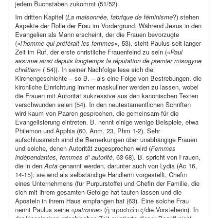
jedem Buchstaben zukommt (51/52).
Im dritten Kapitel (
La maisonnée, fabrique de féminisme
?) stehen
Aspekte der Rolle der Frau im Vordergrund. Während Jesus in den
Evangelien als Mann erscheint, der die Frauen bevorzugte
(«
l’homme qui préférait les femmes»
, 53), steht Paulus seit langer
Zeit im Ruf, der erste christliche Frauenfeind zu sein («
Paul
assume ainsi depuis longtemps la réputation de premier misogyne
chrétien»
( 54)). In seiner Nachfolge lese sich die
Kirchengeschichte – so B. – als eine Folge von Bestrebungen, die
kirchliche Einrichtung immer maskuliner werden zu lassen, wobei
die Frauen mit Autorität sukzessive aus den kanonischen Texten
verschwunden seien (54). In den neutestamentlichen Schriften
wird kaum von Paaren gesprochen, die gemeinsam für die
Evangelisierung eintreten. B. nennt einige wenige Beispiele, etwa
Philemon und Apphia (60, Anm. 23, Phm 1-2). Sehr
aufschlussreich sind die Bemerkungen über unabhängige Frauen
und solche, denen Autorität zugesprochen wird (
Femmes
indépendantes, femmes d‘ autorité
, 63-68). B. spricht von Frauen,
die in den
Acta
genannt werden, darunter auch von Lydia (Ac 16,
14-15); sie wird als selbständige Händlerin vorgestellt, Chefin
eines Unternehmens (für Purpurstoffe) und Chefin der Familie, die
sich mit ihrem gesamten Gefolge hat taufen lassen und die
Aposteln in ihrem Haus empfangen hat (63). Eine solche Frau
nennt Paulus seine «
patronne
» (ἡ προστάτις/die Vorsteherin). In