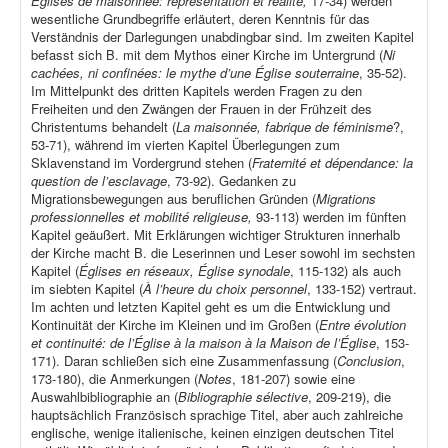
Églises de maisonnée: représentation et réalité,
17-34) werden
wesentliche Grundbegriffe erläutert, deren Kenntnis für das
Verständnis der Darlegungen unabdingbar sind. Im zweiten Kapitel
befasst sich B. mit dem Mythos einer Kirche im Untergrund (
Ni
cachées, ni confinées: le mythe d’une Église souterraine
, 35-52).
Im Mittelpunkt des dritten Kapitels werden Fragen zu den
Freiheiten und den Zwängen der Frauen in der Frühzeit des
Christentums behandelt (
La maisonnée, fabrique de féminisme
?,
53-71), während im vierten Kapitel Überlegungen zum
Sklavenstand im Vordergrund stehen (
Fraternité et dépendance: la
question de l’esclavage
, 73-92). Gedanken zu
Migrationsbewegungen aus beruflichen Gründen (
Migrations
professionnelles et mobilité religieuse,
93-113) werden im fünften
Kapitel geäußert. Mit Erklärungen wichtiger Strukturen innerhalb
der Kirche macht B. die Leserinnen und Leser sowohl im sechsten
Kapitel (
Églises en réseaux, Église synodale
, 115-132) als auch
im siebten Kapitel (
À l’heure du choix personnel
, 133-152) vertraut.
Im achten und letzten Kapitel geht es um die Entwicklung und
Kontinuität der Kirche im Kleinen und im Großen (
Entre évolution
et continuité: de l’Église à la maison à la Maison de l’Église
, 153-
171). Daran schließen sich eine Zusammenfassung (
Conclusion
,
173-180), die Anmerkungen (
Notes
, 181-207) sowie eine
Auswahlbibliographie an (
Bibliographie sélective
, 209-219), die
hauptsächlich Französisch sprachige Titel, aber auch zahlreiche
englische, wenige italienische, keinen einzigen deutschen Titel