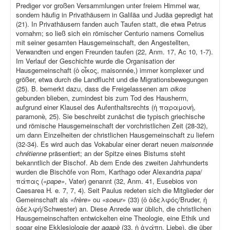
Prediger vor großen Versammlungen unter freiem Himmel war,
sondern häufig in Privathäusern in Galiläa und Judäa gepredigt hat
(21). In Privathäusern fanden auch Taufen statt, die etwa Petrus
vornahm; so ließ sich ein römischer Centurio namens Cornelius
mit seiner gesamten Hausgemeinschaft, den Angestellten,
Verwandten und engen Freunden taufen (22, Anm. 17, Ac 10, 1-7).
Im Verlauf der Geschichte wurde die Organisation der
Hausgemeinschaft (ὁ οἶκος, maisonnée,) immer komplexer und
größer, etwa durch die Landflucht und die Migrationsbewegungen
(25). B. bemerkt dazu, dass die Freigelassenen am
oikos
gebunden blieben, zumindest bis zum Tod des Hausherrn,
aufgrund einer Klausel des Aufenthaltsrechts (ἡ παραμονή,
paramonè
,
25). Sie beschreibt zunächst die typisch griechische
und römische Hausgemeinschaft der vorchristlichen Zeit (28-32),
um dann Einzelheiten der christlichen Hausgemeinschaft zu liefern
(32-34). Es wird auch das Vokabular einer derart neuen
maisonnée
chrétienne
präsentiert; an der Spitze eines Bistums steht
bekanntlich der Bischof. Ab dem Ende des zweiten Jahrhunderts
wurden die Bischöfe von Rom, Karthago oder Alexandria
papa
/
πάπας (
«pape»
, Vater) genannt (32, Anm. 41, Eusebios von
Caesarea H
.
e
.
7, 7, 4). Seit Paulus redeten sich die Mitglieder der
Gemeinschaft als
«frère»
ou
«soeur»
(33) (ὁ ἀδελφός/Bruder, ἡ
ἀδελφή/Schwester) an. Diese Anrede war üblich, die christlichen
Hausgemeinschaften entwickelten eine Theologie, eine Ethik und
sogar eine Ekklesiologie der
agapè
(33, ἡ ἀγάπη, Liebe), die über