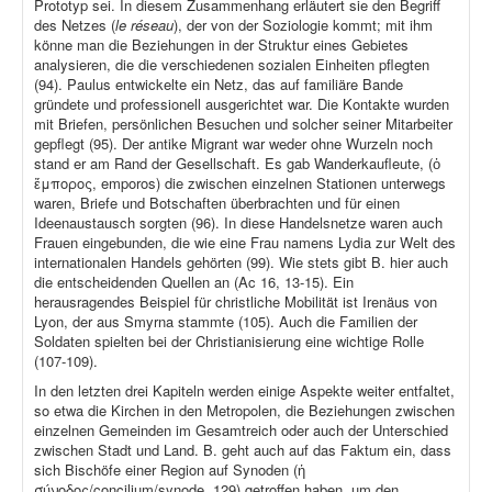
Prototyp sei. In diesem Zusammenhang erläutert sie den Begriff
des Netzes (
le réseau
), der von der Soziologie kommt; mit ihm
könne man die Beziehungen in der Struktur eines Gebietes
analysieren, die die verschiedenen sozialen Einheiten pflegten
(94). Paulus entwickelte ein Netz, das auf familiäre Bande
gründete und professionell ausgerichtet war. Die Kontakte wurden
mit Briefen, persönlichen Besuchen und solcher seiner Mitarbeiter
gepflegt (95). Der antike Migrant war weder ohne Wurzeln noch
stand er am Rand der Gesellschaft. Es gab Wanderkaufleute, (ὁ
ἔμπορος, emporos) die zwischen einzelnen Stationen unterwegs
waren, Briefe und Botschaften überbrachten und für einen
Ideenaustausch sorgten (96). In diese Handelsnetze waren auch
Frauen eingebunden, die wie eine Frau namens Lydia zur Welt des
internationalen Handels gehörten (99). Wie stets gibt B. hier auch
die entscheidenden Quellen an (Ac 16, 13-15). Ein
herausragendes Beispiel für christliche Mobilität ist Irenäus von
Lyon, der aus Smyrna stammte (105). Auch die Familien der
Soldaten spielten bei der Christianisierung eine wichtige Rolle
(107-109).
In den letzten drei Kapiteln werden einige Aspekte weiter entfaltet,
so etwa die Kirchen in den Metropolen, die Beziehungen zwischen
einzelnen Gemeinden im Gesamtreich oder auch der Unterschied
zwischen Stadt und Land. B. geht auch auf das Faktum ein, dass
sich Bischöfe einer Region auf Synoden (ἡ
σύνοδος/concilium/synode, 129) getroffen haben, um den