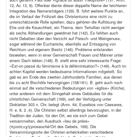
12, Ac 13, 9). Offenbar diente dieser doppelte Name der leichteren
Integration des Namensträgers (139). B. führt weitere Punkte an,
die im Verlauf der Frühzeit des Christentums eine nicht zu
unterschätzende Rolle spielten; dazu gehören die Auflösung der
Ehe und die Keuschheit, ein Thema, dem Tertullian nicht weniger
als sechs Abhandlungen gewidmet hat (142). Es fehlten auch
nicht Debatten über den Verzicht auf Fleisch- und Weingenuss,
sogar während der Eucharistie, ebenfalls auf Entsagung von
Reichtum und eigenem Besitz (146). Probleme entstanden
bisweilen, wenn in einer Gemeinschaft Frauen und Männer unter
einem Dach lebten (148). B. stellt eine sehr interessante Frage:
«Est-on passé du féminisme à la déféminisation?» (149). Auch im
achten Kapitel werden bedeutsame Informationen mitgeteilt. So
gab es am Ende des zweiten Jahrhunderts Familien, aus denen
bis zu acht Bischöfe hervorgingen (158/161). B. geht auch noch
einmal auf die verschiedenen Bedeutungen von «église» (Kirche),
unter anderem mit dem Sinngehalt eines Gebäudes für die
christlichen Gemeinschaft (169), seit der Verfolgung unter
Diokletian 303 n. Chr. belegt (Anm. 64, Eusebios von Caesarea,
H. e. 8, 2 ,4). Die Christen selbst allerdings bevorzugten, in der
Tradition der Juden, für den Ort, wo sie sich zum Gebet
versammelten, den Ausdruck «lieu de prière»
(προσευχή/
proseuchè/
Ort des Gebets, 169). Die
Versammlungsorte der Christen entwickelten verschiedene