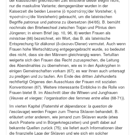
der klassischen griechischen Zeit existierte dieser Begriff nicht,
nur die maskuline Variante; demgegenüber wurden in der
Kaiserzeit die beiden Lexeme (ὁ προστάτης/der Vorsteher; ἡ
προστάτις/die Vorsteherin) gebraucht, um die lateinischen
Begriffe
patronus
und
patrona
zu übersetzen (64/65). B. bemüht
nochmals den Briefwechsel zwischen Trajan und Plinius dem
Jüngeren; in einem Brief (ep
.
10, 96, 8) werden Frauen als
ministrae
(66) bezeichnet, ein Wort, das B. als lateinische
Entsprechung für
diákonoi
(διάκονοι/Diener) vermutet. Auch wenn
Frauen hohe Wertschätzung entgegengebracht wurde, so bedeutet
dies nicht, dass sie den Männern gleichrangig waren. Tertullian
weigerte sich den Frauen das Recht zuzusprechen, die Leitung
des Abendmahles zu übernehmen, wie es in den Apokryphen in
einigen Gemeinschaften vorkam (67); es war ihnen auch untersagt
zu predigen und zu taufen. Am Ende des dritten Jahrhunderts
rechtfertigt Origenes den Ausschluss der Frauen mit sozialen
Konventionen (67). Weitere interessante Einblicke in die Rolle von
Frauen bietet B. im Abschnitt über die Witwen und Jungfrauen
(
Veuves et vierges: l’organisation des femmes entre elles
(68-71)).
Im vierten Kapitel (
Fraternité et dépendance: la question de
l’esclavage
) werden Fragen zum Thema Sklaven behandelt. B.
erläutert unter anderem, wie jemand zum Sklaven wurde (etwa
durch Piraterie und in Bürgerkriegszeiten) und greift dabei auf
bekannte Quellen zurück (75); sie liefert auch Informationen über
die finanzielle Lage der Sklaven und wie sich ein solcher