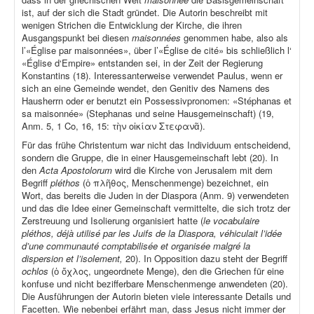
ist, auf der sich die Stadt gründet. Die Autorin beschreibt mit
wenigen Strichen die Entwicklung der Kirche, die ihren
Ausgangspunkt bei diesen
maisonnées
genommen habe, also als
l’«Église par maisonnées», über l’«Église de cité» bis schließlich l‘
«Église d‘Empire» entstanden sei, in der Zeit der Regierung
Konstantins (18). Interessanterweise verwendet Paulus, wenn er
sich an eine Gemeinde wendet, den Genitiv des Namens des
Hausherrn oder er benutzt ein Possessivpronomen: «Stéphanas et
sa maisonnée» (Stephanas und seine Hausgemeinschaft) (19,
Anm. 5, 1 Co, 16, 15: τὴν οἰκίαν Στεφανᾶ).
Für das frühe Christentum war nicht das Individuum entscheidend,
sondern die Gruppe, die in einer Hausgemeinschaft lebt (20). In
den
Acta Apostolorum
wird die Kirche von Jerusalem mit dem
Begriff
pléthos
(ὁ πλῆθος, Menschenmenge) bezeichnet, ein
Wort, das bereits die Juden in der Diaspora (Anm. 9) verwendeten
und das die Idee einer Gemeinschaft vermittelte, die sich trotz der
Zerstreuung und Isolierung organisiert hatte (
le vocabulaire
pléthos, déjà utilisé par les Juifs de la Diaspora, véhiculait l’idée
d’une communauté comptabilisée et organisée malgré la
dispersion et l’isolement,
20). In Opposition dazu steht der Begriff
ochlos
(ὁ ὄχλος, ungeordnete Menge), den die Griechen für eine
konfuse und nicht bezifferbare Menschenmenge anwendeten (20).
Die Ausführungen der Autorin bieten viele interessante Details und
Facetten. Wie nebenbei erfährt man, dass Jesus nicht immer der