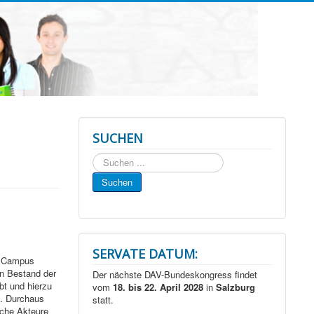
SUCHEN
Suchen
...
Suchen
SERVATE DATUM:
m Campus
en Bestand der
Der nächste DAV-Bundeskongress findet
bt und hierzu
vom
18. bis 22. April 2028
in
Salzburg
n. Durchaus
statt.
che Akteure