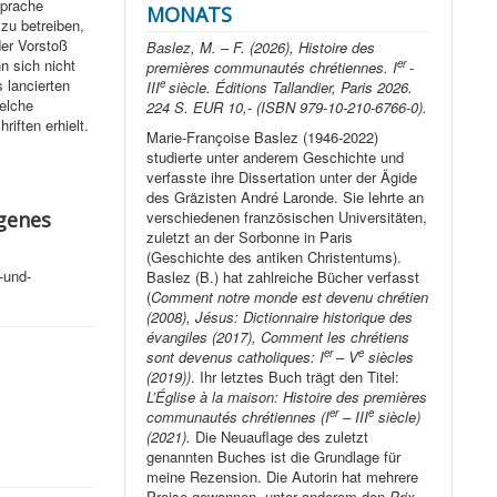
Sprache
MONATS
zu betreiben,
der Vorstoß
Baslez, M. – F. (2026), Histoire des
n sich nicht
er
premières communautés chrétiennes. I
-
 lancierten
e
III
siècle. Éditions Tallandier, Paris 2026.
welche
224 S. EUR 10,- (ISBN 979-10-210-6766-0).
iften erhielt.
Marie-Françoise Baslez (1946-2022)
studierte unter anderem Geschichte und
verfasste ihre Dissertation unter der Ägide
des Gräzisten André Laronde. Sie lehrte an
verschiedenen französischen Universitäten,
igenes
zuletzt an der Sorbonne in Paris
(Geschichte des antiken Christentums).
-und-
Baslez (B.) hat zahlreiche Bücher verfasst
(
Comment notre monde est devenu chrétien
(2008), Jésus: Dictionnaire historique des
évangiles (2017), Comment les chrétiens
er
e
sont devenus catholiques: I
– V
siècles
(2019))
. Ihr letztes Buch trägt den Titel:
L’Église à la maison: Histoire des premières
er
e
communautés chrétiennes (I
– III
siècle)
(2021).
Die Neuauflage des zuletzt
genannten Buches ist die Grundlage für
meine Rezension. Die Autorin hat mehrere
Preise gewonnen, unter anderem den
Prix