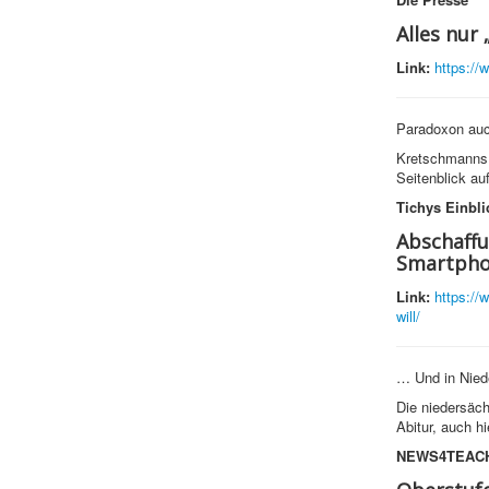
Alles nur
Link:
https://
Paradoxon auc
Kretschmanns k
Seitenblick au
Tichys Einbli
Abschaffu
Smartphon
Link:
https://
will/
… Und in Nied
Die niedersäch
Abitur, auch h
NEWS4TEAC