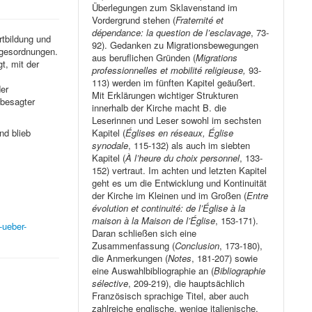
Überlegungen zum Sklavenstand im
Vordergrund stehen (
Fraternité et
dépendance: la question de l’esclavage
, 73-
rtbildung und
92). Gedanken zu Migrationsbewegungen
agesordnungen.
aus beruflichen Gründen (
Migrations
t, mit der
professionnelles et mobilité religieuse,
93-
113) werden im fünften Kapitel geäußert.
er
Mit Erklärungen wichtiger Strukturen
 besagter
innerhalb der Kirche macht B. die
Leserinnen und Leser sowohl im sechsten
Kapitel (
Églises en réseaux, Église
nd blieb
synodale
, 115-132) als auch im siebten
Kapitel (
À l’heure du choix personnel
, 133-
152) vertraut. Im achten und letzten Kapitel
geht es um die Entwicklung und Kontinuität
der Kirche im Kleinen und im Großen (
Entre
évolution et continuité: de l’Église à la
maison à la Maison de l’Église
, 153-171).
-ueber-
Daran schließen sich eine
Zusammenfassung (
Conclusion
, 173-180),
die Anmerkungen (
Notes
, 181-207) sowie
eine Auswahlbibliographie an (
Bibliographie
sélective
, 209-219), die hauptsächlich
Französisch sprachige Titel, aber auch
zahlreiche englische, wenige italienische,