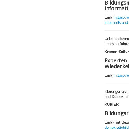
Bildungsm
Informati
Link:
https://
informatik-und-
Unter anderem 
Lehrplan führt
Kronen Zeitu
Experten 
Wiederke
Link:
https://
Klärungen zum 
und Demokrati
KURIER
Bildungsr
Link (mit Bez
demokratiebild