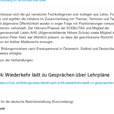
hlossen sich die gut vernetzten Fachkolleginnen und -kollegen aus Lehre, Fo
z und ergriffen die Initiative im Zusammenhang mit Themen, Terminen und T
nd allgemeine Öffentlichkeit wurden in enger Folge mit Positionierungen versorg
 intensiv verhandelt. Der Obmann/Praeses der SODALITAS und Mitglied der
gemeinschaft Latein AHS (Allgemeinbildende Höhere Schule) sowie Mitglied d
sion Peter Glatz war öffentlich präsent, so dass der geschlossene Rücktritt
n ein breites Medienecho erzeugte.
Bildungsministers nach Ersatzpersonal in Österreich, Südtirol und Deutschla
eise erfolglos.
um der Verhandlungen:
ik: Wiederkehr lädt zu Gesprächen über Lehrpläne
www.schule.at/bildungsnews/detail/nach-kritik-wiederkehr-laedt-zu-gespraechen
d für die deutsche Berichterstattung (Kurzmeldung):
unk