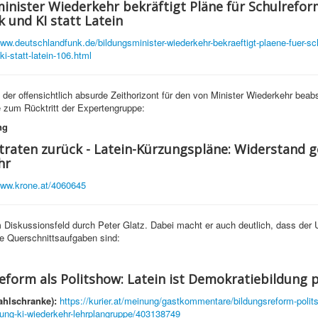
inister Wiederkehr bekräftigt Pläne für Schulrefor
k und KI statt Latein
www.deutschlandfunk.de/bildungsminister-wiederkehr-bekraeftigt-plaene-fuer-sc
ki-statt-latein-106.html
der offensichtlich absurde Zeithorizont für den von Minister Wiederkehr beabs
e zum Rücktritt der Expertengruppe:
ng
traten zurück - Latein-Kürzungspläne: Widerstand 
hr
www.krone.at/4060645
Diskussionsfeld durch Peter Glatz. Dabei macht er auch deutlich, dass der
e Querschnittsaufgaben sind:
eform als Politshow: Latein ist Demokratiebildung 
ahlschranke):
https://kurier.at/meinung/gastkommentare/bildungsreform-polits
ung-ki-wiederkehr-lehrplangruppe/403138749