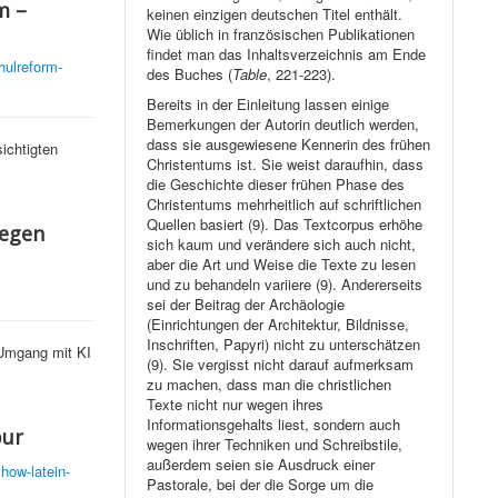
m –
keinen einzigen deutschen Titel enthält.
Wie üblich in französischen Publikationen
findet man das Inhaltsverzeichnis am Ende
hulreform-
des Buches (
Table
, 221-223).
Bereits in der Einleitung lassen einige
Bemerkungen der Autorin deutlich werden,
dass sie ausgewiesene Kennerin des frühen
ichtigten
Christentums ist. Sie weist daraufhin, dass
die Geschichte dieser frühen Phase des
Christentums mehrheitlich auf schriftlichen
Quellen basiert (9). Das Textcorpus erhöhe
gegen
sich kaum und verändere sich auch nicht,
aber die Art und Weise die Texte zu lesen
und zu behandeln variiere (9). Andererseits
sei der Beitrag der Archäologie
(Einrichtungen der Architektur, Bildnisse,
Inschriften, Papyri) nicht zu unterschätzen
 Umgang mit KI
(9). Sie vergisst nicht darauf aufmerksam
zu machen, dass man die christlichen
Texte nicht nur wegen ihres
Informationsgehalts liest, sondern auch
pur
wegen ihrer Techniken und Schreibstile,
außerdem seien sie Ausdruck einer
how-latein-
Pastorale, bei der die Sorge um die