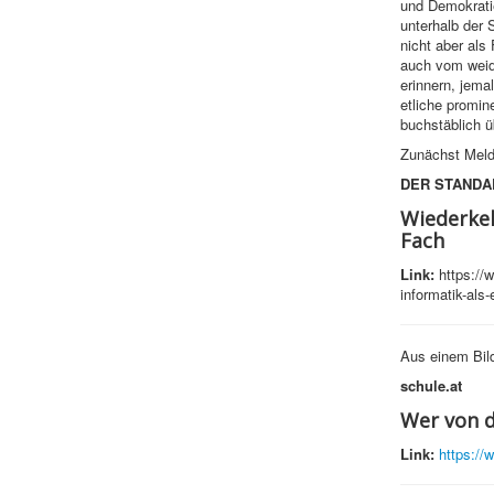
und Demokrati
unterhalb der 
nicht aber als
auch vom weidl
erinnern, jema
etliche promine
buchstäblich ü
Zunächst Meld
DER STANDA
Wiederkeh
Fach
Link:
https://w
informatik-als
Aus einem Bild
schule.at
Wer von d
Link:
https://