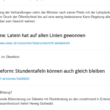
ng der Verhandlungen nahm der Minister nach seiner Pleite mit der Lehrpla
m Druck der Öffentlichkeit bis auf eine wenig bedeutsame Kann-Regelung all
ber sein Gesicht wahren:
ne: Latein hat auf allen Linien gewonnen
www.news.at/menschen/lateinunterricht-wiederkehr
 im Überblick:
eform: Stundentafeln können auch gleich bleiben
rf.at/stories/3425623/
Bildung?
ßende Bilanzierung zur Debatte mit Rückbindung an den zunehmend in Entso
esamthorizont liefert Herwig Gottwald: