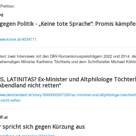
 Petition:
ng
gegen Politik - „Keine tote Sprache“: Promis kämpfe
www.krone.at/4034711
text zwei Interviews mit den DAV-Humanismuspreisträgern 2022 und 2014, de
ehemaligen Minister Karlheinz Töchterle und dem Schriftsteller Michael Köhlm
, LATINITAS? Ex-Minister und Altphilologe Töchterl
Abendland nicht retten"
www.derstandard.at/story/3000000307200/ex-minister-und-altphilologe-toechterle
nicht-retten
F.at
 spricht sich gegen Kürzung aus
orarlberg.orf.at/stories/3341244/