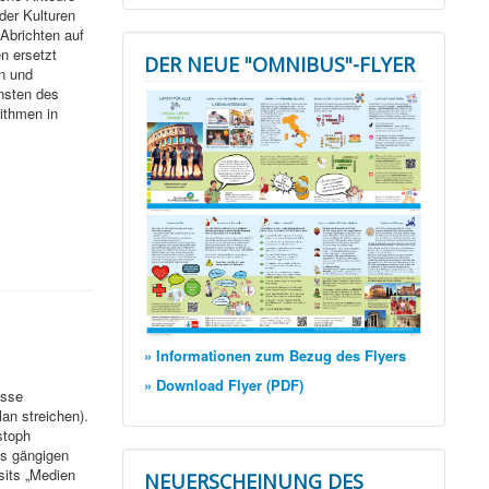
der Kulturen
Abrichten auf
n ersetzt
DER NEUE "OMNIBUS"-FLYER
n und
unsten des
ithmen in
» Informationen zum Bezug des Flyers
» Download Flyer (PDF)
esse
lan streichen).
stoph
es gängigen
sits „Medien
NEUERSCHEINUNG DES