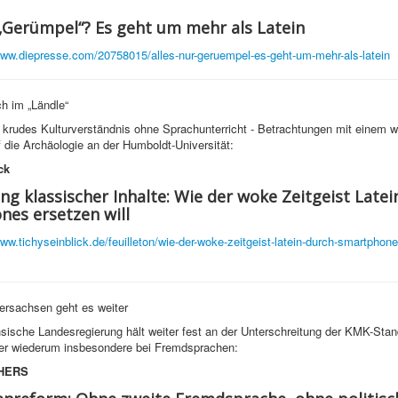
 „Gerümpel“? Es geht um mehr als Latein
www.diepresse.com/20758015/alles-nur-geruempel-es-geht-um-mehr-als-latein
h im „Ländle“
rudes Kulturverständnis ohne Sprachunterricht - Betrachtungen mit einem w
f die Archäologie an der Humboldt-Universität:
ck
ng klassischer Inhalte: Wie der woke Zeitgeist Latei
es ersetzen will
www.tichyseinblick.de/feuilleton/wie-der-woke-zeitgeist-latein-durch-smartphon
ersachsen geht es weiter
sische Landesregierung hält weiter fest an der Unterschreitung der KMK-Sta
ier wiederum insbesondere bei Fremdsprachen:
HERS