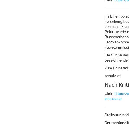
Im Eiltempo sc
Forschung kur
Journalistik u
Politik wurde
Bundesarbeits
Lehrplankommis
Fachkommissio
Die Suche des 
bezeichnenderw
Zum Frühstadi
schule.at
Nach Krit
Link:
https://
lehrplaene
Stellvertreten
Deutschlandf