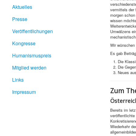
verschiedenste
Aktuelles
vermittels de
morgen schon v
Presse
wissen möchten
Weiterentwicke
Veröffentlichungen
Umwälzens ein
mechanistisch 
Kongresse
Wir wünschen I
Es gab Beiträg
Humanismuspreis
Die Klass
Mitglied werden
Die Gegenw
Neues aus
Links
Zum The
Impressum
Österreic
Bereits im let
veröffentlicht
Konkretisieren
Wiederkehr der
allgemeinbild