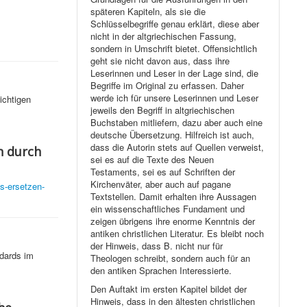
späteren Kapiteln, als sie die
Schlüsselbegriffe genau erklärt, diese aber
nicht in der altgriechischen Fassung,
sondern in Umschrift bietet. Offensichtlich
geht sie nicht davon aus, dass ihre
Leserinnen und Leser in der Lage sind, die
Begriffe im Original zu erfassen. Daher
werde ich für unsere Leserinnen und Leser
ichtigen
jeweils den Begriff in altgriechischen
Buchstaben mitliefern, dazu aber auch eine
deutsche Übersetzung. Hilfreich ist auch,
dass die Autorin stets auf Quellen verweist,
n durch
sei es auf die Texte des Neuen
Testaments, sei es auf Schriften der
Kirchenväter, aber auch auf pagane
es-ersetzen-
Textstellen. Damit erhalten ihre Aussagen
ein wissenschaftliches Fundament und
zeigen übrigens ihre enorme Kenntnis der
antiken christlichen Literatur. Es bleibt noch
der Hinweis, dass B. nicht nur für
ndards im
Theologen schreibt, sondern auch für an
den antiken Sprachen Interessierte.
Den Auftakt im ersten Kapitel bildet der
Hinweis, dass in den ältesten christlichen