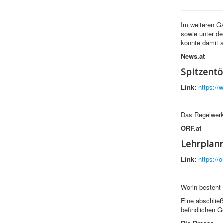
Im weiteren Ga
sowie unter de
konnte damit a
News.at
Spitzentö
Link:
https://
Das Regelwerk
ORF.at
Lehrplanr
Link:
https://o
Worin besteht 
Eine abschlie
befindlichen G
Die Presse