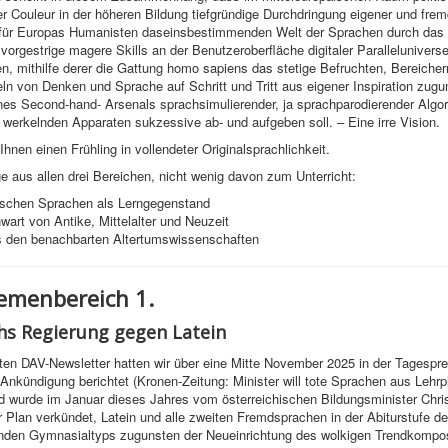
r Couleur in der höheren Bildung tiefgründige Durchdringung eigener und frem
r für Europas Humanisten daseinsbestimmenden Welt der Sprachen durch das 
orgestrige magere Skills an der Benutzeroberfläche digitaler Paralleluniverse
, mithilfe derer die Gattung homo sapiens das stetige Befruchten, Bereicher
ln von Denken und Sprache auf Schritt und Tritt aus eigener Inspiration zug
es Second-hand- Arsenals sprachsimulierender, ja sprachparodierender Algor
werkelnden Apparaten sukzessive ab- und aufgeben soll. – Eine irre Vision.
hnen einen Frühling in vollendeter Originalsprachlichkeit.
e aus allen drei Bereichen, nicht wenig davon zum Unterricht:
ischen Sprachen als Lerngegenstand
art von Antike, Mittelalter und Neuzeit
 den benachbarten Altertumswissenschaften
menbereich 1.
hs Regierung gegen Latein
zten DAV-Newsletter hatten wir über eine Mitte November 2025 in der Tagespr
e Ankündigung berichtet (Kronen-Zeitung: Minister will tote Sprachen aus Lehrp
d wurde im Januar dieses Jahres vom österreichischen Bildungsminister Chri
 Plan verkündet, Latein und alle zweiten Fremdsprachen in der Abiturstufe d
enden Gymnasialtyps zugunsten der Neueinrichtung des wolkigen Trendkompo