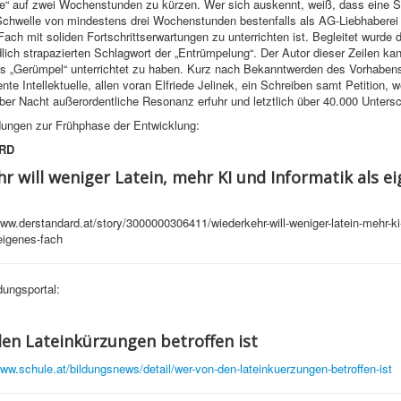
e“ auf zwei Wochenstunden zu kürzen. Wer sich auskennt, weiß, dass eine 
Schwelle von mindestens drei Wochenstunden bestenfalls als AG-Liebhaberei 
 Fach mit soliden Fortschrittserwartungen zu unterrichten ist. Begleitet wurde 
ich strapazierten Schlagwort der „Entrümpelung“. Der Autor dieser Zeilen kan
ls „Gerümpel“ unterrichtet zu haben. Kurz nach Bekanntwerden des Vorhabens
nte Intellektuelle, allen voran Elfriede Jelinek, ein Schreiben samt Petition, 
ber Nacht außerordentliche Resonanz erfuhr und letztlich über 40.000 Unterschr
ungen zur Frühphase der Entwicklung:
RD
r will weniger Latein, mehr KI und Informatik als e
ww.derstandard.at/story/3000000306411/wiederkehr-will-weniger-latein-mehr-ki
-eigenes-fach
ungsportal:
en Lateinkürzungen betroffen ist
www.schule.at/bildungsnews/detail/wer-von-den-lateinkuerzungen-betroffen-ist