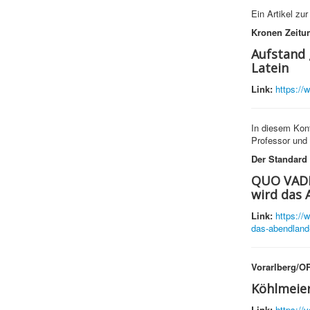
Ein Artikel zur
Kronen Zeitu
Aufstand 
Latein
Link:
https://
In diesem Kon
Professor und 
Der Standard
QUO VADIS
wird das 
Link:
https://
das-abendland-
Vorarlberg/OR
Köhlmeier
Link:
https://v