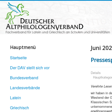
Juni 20
Hauptmenü
Startseite
Presses
Der DAV stellt sich vor
Details
Bundesverband
Hauptkategor
Verehrte Leser
Landesverbände
wir haben in 
Latein
Westend der Go
Klassischen Sp
unternommene 
Griechisch
erwähnenswert