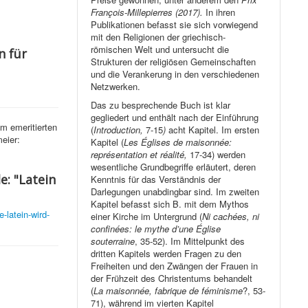
François-Millepierres (2017).
In ihren
Publikationen befasst sie sich vorwiegend
mit den Religionen der griechisch-
römischen Welt und untersucht die
n für
Strukturen der religiösen Gemeinschaften
und die Verankerung in den verschiedenen
Netzwerken.
Das zu besprechende Buch ist klar
gegliedert und enthält nach der Einführung
m emeritierten
(
Introduction,
7-15
)
acht Kapitel. Im ersten
eier:
Kapitel (
Les Églises de maisonnée:
représentation et réalité,
17-34) werden
wesentliche Grundbegriffe erläutert, deren
e: "Latein
Kenntnis für das Verständnis der
Darlegungen unabdingbar sind. Im zweiten
Kapitel befasst sich B. mit dem Mythos
-latein-wird-
einer Kirche im Untergrund (
Ni cachées, ni
confinées: le mythe d’une Église
souterraine
, 35-52). Im Mittelpunkt des
dritten Kapitels werden Fragen zu den
Freiheiten und den Zwängen der Frauen in
der Frühzeit des Christentums behandelt
(
La maisonnée, fabrique de féminisme
?, 53-
71), während im vierten Kapitel