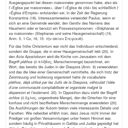
Ausgangspunkt bei diesen
maisonnées
genommen habe, also als
l’«Église par maisonnées», über l’«Église de cité» bis schließlich l‘
«Église d‘Empire» entstanden sei, in der Zeit der Regierung
Konstantins (18). Interessanterweise verwendet Paulus, wenn er
sich an eine Gemeinde wendet, den Genitiv des Namens des
Hausherrn oder er benutzt ein Possessivpronomen: «Stéphanas et
sa maisonnée» (Stephanas und seine Hausgemeinschaft) (19,
Anm. 5, 1 Co, 16, 15: τὴν οἰκίαν Στεφανᾶ).
Für das frühe Christentum war nicht das Individuum entscheidend,
sondern die Gruppe, die in einer Hausgemeinschaft lebt (20). In
den
Acta Apostolorum
wird die Kirche von Jerusalem mit dem
Begriff
pléthos
(ὁ πλῆθος, Menschenmenge) bezeichnet, ein
Wort, das bereits die Juden in der Diaspora (Anm. 9) verwendeten
und das die Idee einer Gemeinschaft vermittelte, die sich trotz der
Zerstreuung und Isolierung organisiert hatte (
le vocabulaire
pléthos, déjà utilisé par les Juifs de la Diaspora, véhiculait l’idée
d’une communauté comptabilisée et organisée malgré la
dispersion et l’isolement,
20). In Opposition dazu steht der Begriff
ochlos
(ὁ ὄχλος, ungeordnete Menge), den die Griechen für eine
konfuse und nicht bezifferbare Menschenmenge anwendeten (20).
Die Ausführungen der Autorin bieten viele interessante Details und
Facetten. Wie nebenbei erfährt man, dass Jesus nicht immer der
Prediger vor großen Versammlungen unter freiem Himmel war,
sondern häufig in Privathäusern in Galiläa und Judäa gepredigt hat