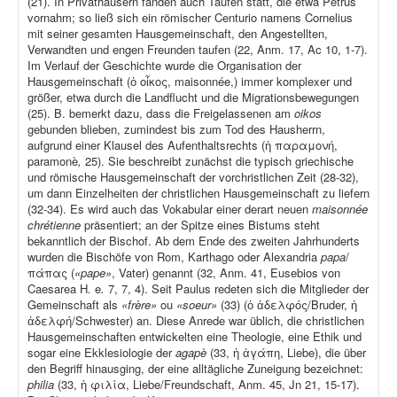
(21). In Privathäusern fanden auch Taufen statt, die etwa Petrus
vornahm; so ließ sich ein römischer Centurio namens Cornelius
mit seiner gesamten Hausgemeinschaft, den Angestellten,
Verwandten und engen Freunden taufen (22, Anm. 17, Ac 10, 1-7).
Im Verlauf der Geschichte wurde die Organisation der
Hausgemeinschaft (ὁ οἶκος, maisonnée,) immer komplexer und
größer, etwa durch die Landflucht und die Migrationsbewegungen
(25). B. bemerkt dazu, dass die Freigelassenen am
oikos
gebunden blieben, zumindest bis zum Tod des Hausherrn,
aufgrund einer Klausel des Aufenthaltsrechts (ἡ παραμονή,
paramonè
,
25). Sie beschreibt zunächst die typisch griechische
und römische Hausgemeinschaft der vorchristlichen Zeit (28-32),
um dann Einzelheiten der christlichen Hausgemeinschaft zu liefern
(32-34). Es wird auch das Vokabular einer derart neuen
maisonnée
chrétienne
präsentiert; an der Spitze eines Bistums steht
bekanntlich der Bischof. Ab dem Ende des zweiten Jahrhunderts
wurden die Bischöfe von Rom, Karthago oder Alexandria
papa
/
πάπας (
«pape»
, Vater) genannt (32, Anm. 41, Eusebios von
Caesarea H
.
e
.
7, 7, 4). Seit Paulus redeten sich die Mitglieder der
Gemeinschaft als
«frère»
ou
«soeur»
(33) (ὁ ἀδελφός/Bruder, ἡ
ἀδελφή/Schwester) an. Diese Anrede war üblich, die christlichen
Hausgemeinschaften entwickelten eine Theologie, eine Ethik und
sogar eine Ekklesiologie der
agapè
(33, ἡ ἀγάπη, Liebe), die über
den Begriff hinausging, der eine alltägliche Zuneigung bezeichnet:
philia
(33, ἡ φιλία, Liebe/Freundschaft, Anm. 45, Jn 21, 15-17).