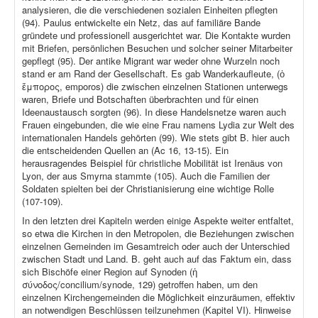
analysieren, die die verschiedenen sozialen Einheiten pflegten
(94). Paulus entwickelte ein Netz, das auf familiäre Bande
gründete und professionell ausgerichtet war. Die Kontakte wurden
mit Briefen, persönlichen Besuchen und solcher seiner Mitarbeiter
gepflegt (95). Der antike Migrant war weder ohne Wurzeln noch
stand er am Rand der Gesellschaft. Es gab Wanderkaufleute, (ὁ
ἔμπορος, emporos) die zwischen einzelnen Stationen unterwegs
waren, Briefe und Botschaften überbrachten und für einen
Ideenaustausch sorgten (96). In diese Handelsnetze waren auch
Frauen eingebunden, die wie eine Frau namens Lydia zur Welt des
internationalen Handels gehörten (99). Wie stets gibt B. hier auch
die entscheidenden Quellen an (Ac 16, 13-15). Ein
herausragendes Beispiel für christliche Mobilität ist Irenäus von
Lyon, der aus Smyrna stammte (105). Auch die Familien der
Soldaten spielten bei der Christianisierung eine wichtige Rolle
(107-109).
In den letzten drei Kapiteln werden einige Aspekte weiter entfaltet,
so etwa die Kirchen in den Metropolen, die Beziehungen zwischen
einzelnen Gemeinden im Gesamtreich oder auch der Unterschied
zwischen Stadt und Land. B. geht auch auf das Faktum ein, dass
sich Bischöfe einer Region auf Synoden (ἡ
σύνοδος/concilium/synode, 129) getroffen haben, um den
einzelnen Kirchengemeinden die Möglichkeit einzuräumen, effektiv
an notwendigen Beschlüssen teilzunehmen (Kapitel VI). Hinweise