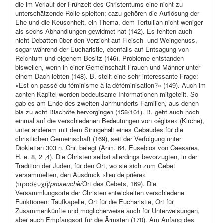
die im Verlauf der Frühzeit des Christentums eine nicht zu
unterschätzende Rolle spielten; dazu gehören die Auflösung der
Ehe und die Keuschheit, ein Thema, dem Tertullian nicht weniger
als sechs Abhandlungen gewidmet hat (142). Es fehlten auch
nicht Debatten über den Verzicht auf Fleisch- und Weingenuss,
sogar während der Eucharistie, ebenfalls auf Entsagung von
Reichtum und eigenem Besitz (146). Probleme entstanden
bisweilen, wenn in einer Gemeinschaft Frauen und Männer unter
einem Dach lebten (148). B. stellt eine sehr interessante Frage:
«Est-on passé du féminisme à la déféminisation?» (149). Auch im
achten Kapitel werden bedeutsame Informationen mitgeteilt. So
gab es am Ende des zweiten Jahrhunderts Familien, aus denen
bis zu acht Bischöfe hervorgingen (158/161). B. geht auch noch
einmal auf die verschiedenen Bedeutungen von «église» (Kirche),
unter anderem mit dem Sinngehalt eines Gebäudes für die
christlichen Gemeinschaft (169), seit der Verfolgung unter
Diokletian 303 n. Chr. belegt (Anm. 64, Eusebios von Caesarea,
H. e. 8, 2 ,4). Die Christen selbst allerdings bevorzugten, in der
Tradition der Juden, für den Ort, wo sie sich zum Gebet
versammelten, den Ausdruck «lieu de prière»
(προσευχή/
proseuchè/
Ort des Gebets, 169). Die
Versammlungsorte der Christen entwickelten verschiedene
Funktionen: Taufkapelle, Ort für die Eucharistie, Ort für
Zusammenkünfte und möglicherweise auch für Unterweisungen,
aber auch Empfangsort für die Ärmsten (170). Am Anfang des