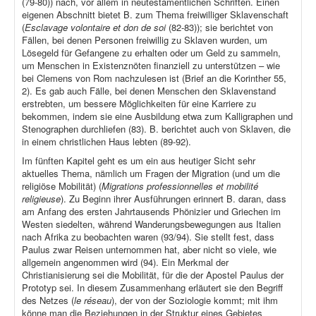
(79-80)) nach, vor allem in neutestamentlichen Schriften. Einen
eigenen Abschnitt bietet B. zum Thema freiwilliger Sklavenschaft
(
Esclavage volontaire et don de soi
(82-83)); sie berichtet von
Fällen, bei denen Personen freiwillig zu Sklaven wurden, um
Lösegeld für Gefangene zu erhalten oder um Geld zu sammeln,
um Menschen in Existenznöten finanziell zu unterstützen – wie
bei Clemens von Rom nachzulesen ist (Brief an die Korinther 55,
2). Es gab auch Fälle, bei denen Menschen den Sklavenstand
erstrebten, um bessere Möglichkeiten für eine Karriere zu
bekommen, indem sie eine Ausbildung etwa zum Kalligraphen und
Stenographen durchliefen (83). B. berichtet auch von Sklaven, die
in einem christlichen Haus lebten (89-92).
Im fünften Kapitel geht es um ein aus heutiger Sicht sehr
aktuelles Thema, nämlich um Fragen der Migration (und um die
religiöse Mobilität) (
Migrations professionnelles et mobilité
religieuse
). Zu Beginn ihrer Ausführungen erinnert B. daran, dass
am Anfang des ersten Jahrtausends Phönizier und Griechen im
Westen siedelten, während Wanderungsbewegungen aus Italien
nach Afrika zu beobachten waren (93/94). Sie stellt fest, dass
Paulus zwar Reisen unternommen hat, aber nicht so viele, wie
allgemein angenommen wird (94). Ein Merkmal der
Christianisierung sei die Mobilität, für die der Apostel Paulus der
Prototyp sei. In diesem Zusammenhang erläutert sie den Begriff
des Netzes (
le réseau
), der von der Soziologie kommt; mit ihm
könne man die Beziehungen in der Struktur eines Gebietes