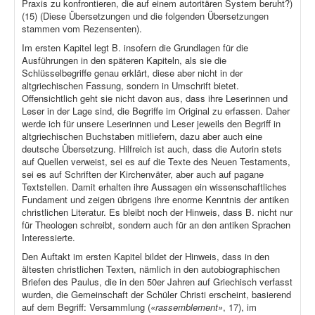
Praxis zu konfrontieren, die auf einem autoritären System beruht?)
(15) (Diese Übersetzungen und die folgenden Übersetzungen
stammen vom Rezensenten).
Im ersten Kapitel legt B. insofern die Grundlagen für die
Ausführungen in den späteren Kapiteln, als sie die
Schlüsselbegriffe genau erklärt, diese aber nicht in der
altgriechischen Fassung, sondern in Umschrift bietet.
Offensichtlich geht sie nicht davon aus, dass ihre Leserinnen und
Leser in der Lage sind, die Begriffe im Original zu erfassen. Daher
werde ich für unsere Leserinnen und Leser jeweils den Begriff in
altgriechischen Buchstaben mitliefern, dazu aber auch eine
deutsche Übersetzung. Hilfreich ist auch, dass die Autorin stets
auf Quellen verweist, sei es auf die Texte des Neuen Testaments,
sei es auf Schriften der Kirchenväter, aber auch auf pagane
Textstellen. Damit erhalten ihre Aussagen ein wissenschaftliches
Fundament und zeigen übrigens ihre enorme Kenntnis der antiken
christlichen Literatur. Es bleibt noch der Hinweis, dass B. nicht nur
für Theologen schreibt, sondern auch für an den antiken Sprachen
Interessierte.
Den Auftakt im ersten Kapitel bildet der Hinweis, dass in den
ältesten christlichen Texten, nämlich in den autobiographischen
Briefen des Paulus, die in den 50er Jahren auf Griechisch verfasst
wurden, die Gemeinschaft der Schüler Christi erscheint, basierend
auf dem Begriff: Versammlung (
«rassemblement»
, 17), im