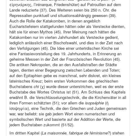
εἰρηνάρκης, l’irénarque, Friedenshüter) auf Patrouillen auf dem
Lande reduzierte (37). Des Weiteren seien bis 250 n. Chr. die
Repressalien punktuell und situationsabhängig gewesen (39).
Auch die Rolle der Katakomben, in denen angeblich
Eucharistiefeiern stattgefunden hätten oder als Verstecke dienten,
hält sie für einen Mythos (45). Ihrer Meinung nach hätten die
Katakomben nur im vierten Jahrhundert als Verstecke gedient,
lediglich anlässlich einer Bischofswahl, und dies in der Zeit nach
den Verfolgungen (45). Die Idee einer unterirdischen Kirche sei
eine Fantasievorstellung des 19. Jahrhunderts, in Erinnerung an
geheime Messen in der Zeit der Französischen Revolution (45).
Die antiken Nekropolen, die an den Ausfallstraßen der Städte
lagen, dienten einer Begegnung zwischen Lebenden und Toten;
auf den Epitaphien gebe es manchmal, sehr diskret, ein kleines
lateinisches Kreuz; beim ersten Vorkommen des griechischen
Buchstabens
chi
(χ) wurde dieser unterstrichen, weil es der erste
Buchstabe des Wortes Christus ist (51). Am Schluss des Kapitels
erwähnt B. die Verschlüsselungstechnik, die die Kirchenväter in all
ihren Formen schätzten (51); vor allem die
isopséphie
(ἡ
ἰσοψηφία), eine Technik, die den Griechen und Juden gemeinsam
war, war beliebt: sie gab jedem Wort einen numerischen und
symbolischen Wert und basierte auf der Addition der Werte, die
jedem Buchstaben zukommt (51/52).
Im dritten Kapitel (
La maisonnée, fabrique de féminisme
?) stehen