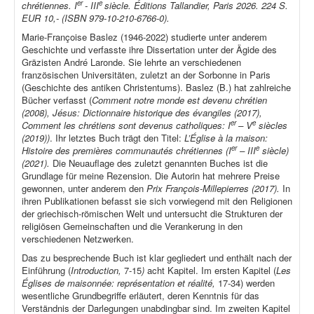
er
e
chrétiennes. I
- III
siècle. Éditions Tallandier, Paris 2026. 224 S.
EUR 10,- (ISBN 979-10-210-6766-0).
Marie-Françoise Baslez (1946-2022) studierte unter anderem
Geschichte und verfasste ihre Dissertation unter der Ägide des
Gräzisten André Laronde. Sie lehrte an verschiedenen
französischen Universitäten, zuletzt an der Sorbonne in Paris
(Geschichte des antiken Christentums). Baslez (B.) hat zahlreiche
Bücher verfasst (
Comment notre monde est devenu chrétien
(2008), Jésus: Dictionnaire historique des évangiles (2017),
er
e
Comment les chrétiens sont devenus catholiques: I
– V
siècles
(2019))
. Ihr letztes Buch trägt den Titel:
L’Église à la maison:
er
e
Histoire des premières communautés chrétiennes (I
– III
siècle)
(2021).
Die Neuauflage des zuletzt genannten Buches ist die
Grundlage für meine Rezension. Die Autorin hat mehrere Preise
gewonnen, unter anderem den
Prix François-Millepierres (2017).
In
ihren Publikationen befasst sie sich vorwiegend mit den Religionen
der griechisch-römischen Welt und untersucht die Strukturen der
religiösen Gemeinschaften und die Verankerung in den
verschiedenen Netzwerken.
Das zu besprechende Buch ist klar gegliedert und enthält nach der
Einführung (
Introduction,
7-15
)
acht Kapitel. Im ersten Kapitel (
Les
Églises de maisonnée: représentation et réalité,
17-34) werden
wesentliche Grundbegriffe erläutert, deren Kenntnis für das
Verständnis der Darlegungen unabdingbar sind. Im zweiten Kapitel