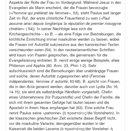
Aspekte der Rolle der Frau im Vordergrund. Während Jesus in den
Evangelien als Mann erscheint, der die Frauen bevorzugte
(«
l’homme qui préférait les femmes»
, 53), steht Paulus seit langer
Zeit im Ruf, der erste christliche Frauenfeind zu sein («
Paul
assume ainsi depuis longtemps la réputation de premier misogyne
chrétien»
( 54)). In seiner Nachfolge lese sich die
Kirchengeschichte – so B. – als eine Folge von Bestrebungen, die
kirchliche Einrichtung immer maskuliner werden zu lassen, wobei
die Frauen mit Autorität sukzessive aus den kanonischen Texten
verschwunden seien (54). In den neutestamentlichen Schriften
wird kaum von Paaren gesprochen, die gemeinsam für die
Evangelisierung eintreten. B. nennt einige wenige Beispiele, etwa
Philemon und Apphia (60, Anm. 23, Phm 1-2). Sehr
aufschlussreich sind die Bemerkungen über unabhängige Frauen
und solche, denen Autorität zugesprochen wird (
Femmes
indépendantes, femmes d‘ autorité
, 63-68). B. spricht von Frauen,
die in den
Acta
genannt werden, darunter auch von Lydia (Ac 16,
14-15); sie wird als selbständige Händlerin vorgestellt, Chefin
eines Unternehmens (für Purpurstoffe) und Chefin der Familie, die
sich mit ihrem gesamten Gefolge hat taufen lassen und die
Aposteln in ihrem Haus empfangen hat (63). Eine solche Frau
nennt Paulus seine «
patronne
» (ἡ προστάτις/die Vorsteherin). In
der klassischen griechischen Zeit existierte dieser Begriff nicht,
nur die maskuline Variante; demgegenüber wurden in der
Kaiserzeit die beiden Lexeme (ὁ προστάτης/der Vorsteher; ἡ