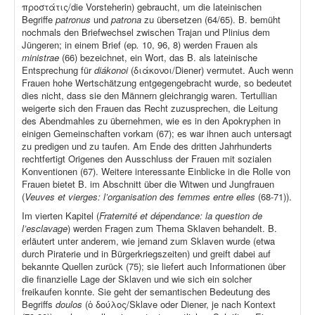
προστάτις/die Vorsteherin) gebraucht, um die lateinischen
Begriffe
patronus
und
patrona
zu übersetzen (64/65). B. bemüht
nochmals den Briefwechsel zwischen Trajan und Plinius dem
Jüngeren; in einem Brief (ep
.
10, 96, 8) werden Frauen als
ministrae
(66) bezeichnet, ein Wort, das B. als lateinische
Entsprechung für
diákonoi
(διάκονοι/Diener) vermutet. Auch wenn
Frauen hohe Wertschätzung entgegengebracht wurde, so bedeutet
dies nicht, dass sie den Männern gleichrangig waren. Tertullian
weigerte sich den Frauen das Recht zuzusprechen, die Leitung
des Abendmahles zu übernehmen, wie es in den Apokryphen in
einigen Gemeinschaften vorkam (67); es war ihnen auch untersagt
zu predigen und zu taufen. Am Ende des dritten Jahrhunderts
rechtfertigt Origenes den Ausschluss der Frauen mit sozialen
Konventionen (67). Weitere interessante Einblicke in die Rolle von
Frauen bietet B. im Abschnitt über die Witwen und Jungfrauen
(
Veuves et vierges: l’organisation des femmes entre elles
(68-71)).
Im vierten Kapitel (
Fraternité et dépendance: la question de
l’esclavage
) werden Fragen zum Thema Sklaven behandelt. B.
erläutert unter anderem, wie jemand zum Sklaven wurde (etwa
durch Piraterie und in Bürgerkriegszeiten) und greift dabei auf
bekannte Quellen zurück (75); sie liefert auch Informationen über
die finanzielle Lage der Sklaven und wie sich ein solcher
freikaufen konnte. Sie geht der semantischen Bedeutung des
Begriffs
doulos
(ὁ δούλος/Sklave oder Diener, je nach Kontext