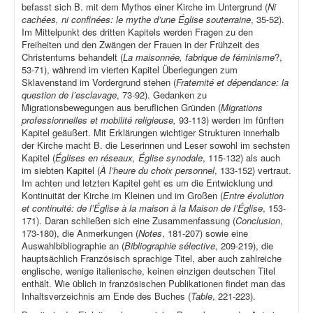
befasst sich B. mit dem Mythos einer Kirche im Untergrund (
Ni
cachées, ni confinées: le mythe d’une Église souterraine
, 35-52).
Im Mittelpunkt des dritten Kapitels werden Fragen zu den
Freiheiten und den Zwängen der Frauen in der Frühzeit des
Christentums behandelt (
La maisonnée, fabrique de féminisme
?,
53-71), während im vierten Kapitel Überlegungen zum
Sklavenstand im Vordergrund stehen (
Fraternité et dépendance: la
question de l’esclavage
, 73-92). Gedanken zu
Migrationsbewegungen aus beruflichen Gründen (
Migrations
professionnelles et mobilité religieuse,
93-113) werden im fünften
Kapitel geäußert. Mit Erklärungen wichtiger Strukturen innerhalb
der Kirche macht B. die Leserinnen und Leser sowohl im sechsten
Kapitel (
Églises en réseaux, Église synodale
, 115-132) als auch
im siebten Kapitel (
À l’heure du choix personnel
, 133-152) vertraut.
Im achten und letzten Kapitel geht es um die Entwicklung und
Kontinuität der Kirche im Kleinen und im Großen (
Entre évolution
et continuité: de l’Église à la maison à la Maison de l’Église
, 153-
171). Daran schließen sich eine Zusammenfassung (
Conclusion
,
173-180), die Anmerkungen (
Notes
, 181-207) sowie eine
Auswahlbibliographie an (
Bibliographie sélective
, 209-219), die
hauptsächlich Französisch sprachige Titel, aber auch zahlreiche
englische, wenige italienische, keinen einzigen deutschen Titel
enthält. Wie üblich in französischen Publikationen findet man das
Inhaltsverzeichnis am Ende des Buches (
Table
, 221-223).