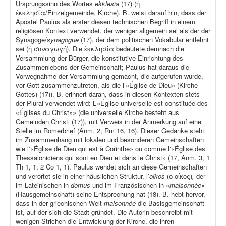
Ursprungssinn des Wortes
ekklesia
(17) (ἡ
ἐκκλησία/Einzelgemeinde, Kirche). B. weist darauf hin, dass der
Apostel Paulus als erster diesen technischen Begriff in einem
religiösen Kontext verwendet, der weniger allgemein sei als der der
Synagoge/
synagogue
(17), der dem politischen Vokabular entlehnt
sei (ἡ συναγωγή). Die ἐκκλησία bedeutete demnach die
Versammlung der Bürger, die konstitutive Einrichtung des
Zusammenlebens der Gemeinschaft; Paulus hat daraus die
Vorwegnahme der Versammlung gemacht, die aufgerufen wurde,
vor Gott zusammenzutreten, als die l’«Église de Dieu» (Kirche
Gottes) (17)). B. erinnert daran, dass in diesen Kontexten stets
der Plural verwendet wird: L’«Église universelle est constituée des
«Églises du Christ»» (die universelle Kirche besteht aus
Gemeinden Christi (17)), mit Verweis in der Anmerkung auf eine
Stelle im Römerbrief (Anm. 2, Rm 16, 16). Dieser Gedanke steht
im Zusammenhang mit lokalen und besonderen Gemeinschaften
wie l‘«Église de Dieu qui est à Corinthe» ou comme l‘«Église des
Thessaloniciens qui sont en Dieu et dans le Christ» (17, Anm. 3, 1
Th 1, 1; 2 Co 1, 1). Paulus wendet sich an diese Gemeinschaften
und verortet sie in einer häuslichen Struktur, l’
oikos
(ὁ οἶκος)
,
der
im Lateinischen in
domus
und im Französischen in «
maisonnée
»
(Hausgemeinschaft) seine Entsprechung hat (18). B. hebt hervor,
dass in der griechischen Welt
maisonnée
die Basisgemeinschaft
ist, auf der sich die Stadt gründet. Die Autorin beschreibt mit
wenigen Strichen die Entwicklung der Kirche, die ihren