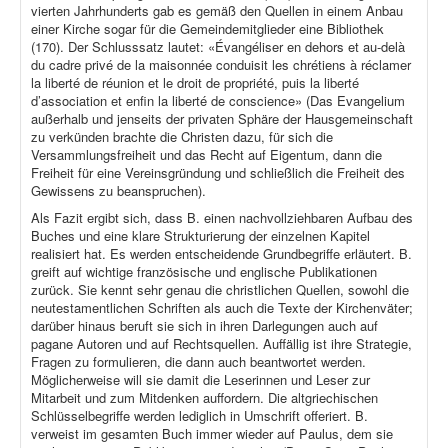
vierten Jahrhunderts gab es gemäß den Quellen in einem Anbau
einer Kirche sogar für die Gemeindemitglieder eine Bibliothek
(170). Der Schlusssatz lautet: «Évangéliser en dehors et au-delà
du cadre privé de la maisonnée conduisit les chrétiens à réclamer
la liberté de réunion et le droit de propriété, puis la liberté
d’association et enfin la liberté de conscience» (Das Evangelium
außerhalb und jenseits der privaten Sphäre der Hausgemeinschaft
zu verkünden brachte die Christen dazu, für sich die
Versammlungsfreiheit und das Recht auf Eigentum, dann die
Freiheit für eine Vereinsgründung und schließlich die Freiheit des
Gewissens zu beanspruchen).
Als Fazit ergibt sich, dass B. einen nachvollziehbaren Aufbau des
Buches und eine klare Strukturierung der einzelnen Kapitel
realisiert hat. Es werden entscheidende Grundbegriffe erläutert. B.
greift auf wichtige französische und englische Publikationen
zurück. Sie kennt sehr genau die christlichen Quellen, sowohl die
neutestamentlichen Schriften als auch die Texte der Kirchenväter;
darüber hinaus beruft sie sich in ihren Darlegungen auch auf
pagane Autoren und auf Rechtsquellen. Auffällig ist ihre Strategie,
Fragen zu formulieren, die dann auch beantwortet werden.
Möglicherweise will sie damit die Leserinnen und Leser zur
Mitarbeit und zum Mitdenken auffordern. Die altgriechischen
Schlüsselbegriffe werden lediglich in Umschrift offeriert. B.
verweist im gesamten Buch immer wieder auf Paulus, dem sie