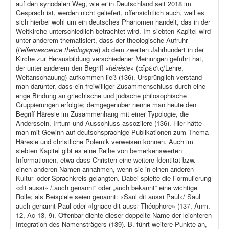
auf den synodalen Weg, wie er in Deutschland seit 2018 im
Gespräch ist, werden nicht geliefert, offensichtlich auch, weil es
sich hierbei wohl um ein deutsches Phänomen handelt, das in der
Weltkirche unterschiedlich betrachtet wird. Im siebten Kapitel wird
unter anderem thematisiert, dass der theologische Aufruhr
(
l’effervescence théologique
) ab dem zweiten Jahrhundert in der
Kirche zur Herausbildung verschiedener Meinungen geführt hat,
der unter anderem den Begriff «
hérésie
» (αἵρεσις/Lehre,
Weltanschauung) aufkommen ließ (136). Ursprünglich verstand
man darunter, dass ein freiwilliger Zusammenschluss durch eine
enge Bindung an griechische und jüdische philosophische
Gruppierungen erfolgte; demgegenüber nenne man heute den
Begriff Häresie im Zusammenhang mit einer Typologie, die
Anderssein, Irrtum und Ausschluss assoziiere (136). Hier hätte
man mit Gewinn auf deutschsprachige Publikationen zum Thema
Häresie und christliche Polemik verweisen können. Auch im
siebten Kapitel gibt es eine Reihe von bemerkenswerten
Informationen, etwa dass Christen eine weitere Identität bzw.
einen anderen Namen annahmen, wenn sie in einen anderen
Kultur- oder Sprachkreis gelangten. Dabei spielte die Formulierung
«dit aussi» /„auch genannt“ oder „auch bekannt“ eine wichtige
Rolle; als Beispiele seien genannt: «Saul dit aussi Paul»/ Saul
auch genannt Paul oder «Ignace dit aussi Théophore» (137, Anm.
12, Ac 13, 9). Offenbar diente dieser doppelte Name der leichteren
Integration des Namensträgers (139). B. führt weitere Punkte an,