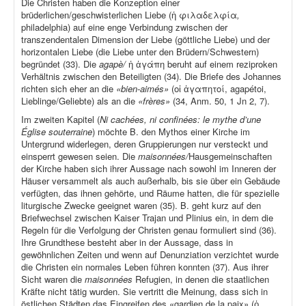
Die Christen haben die Konzeption einer
brüderlichen/geschwisterlichen Liebe (ἡ φιλαδελφία
,
philadelphia) auf eine enge Verbindung zwischen der
transzendentalen Dimension der Liebe (göttliche Liebe) und der
horizontalen Liebe (die Liebe unter den Brüdern/Schwestern)
begründet (33). Die
agapè/
ἡ ἀγάπη beruht auf einem reziproken
Verhältnis zwischen den Beteiligten (34). Die Briefe des Johannes
richten sich eher an die
«bien-aimés»
(οἱ ἀγαπητοί, agapétoi,
Lieblinge/Geliebte) als an die
«frères»
(34, Anm. 50, 1 Jn 2, 7).
Im zweiten Kapitel (
Ni cachées, ni confinées: le mythe d’une
Église souterraine
) möchte B. den Mythos einer Kirche im
Untergrund widerlegen, deren Gruppierungen nur versteckt und
einsperrt gewesen seien. Die
maisonnées/
Hausgemeinschaften
der Kirche haben sich ihrer Aussage nach sowohl im Inneren der
Häuser versammelt als auch außerhalb, bis sie über ein Gebäude
verfügten, das ihnen gehörte, und Räume hatten, die für spezielle
liturgische Zwecke geeignet waren (35). B. geht kurz auf den
Briefwechsel zwischen Kaiser Trajan und Plinius ein, in dem die
Regeln für die Verfolgung der Christen genau formuliert sind (36).
Ihre Grundthese besteht aber in der Aussage, dass in
gewöhnlichen Zeiten und wenn auf Denunziation verzichtet wurde
die Christen ein normales Leben führen konnten (37). Aus ihrer
Sicht waren die
maisonnées
Refugien, in denen die staatlichen
Kräfte nicht tätig wurden. Sie vertritt die Meinung, dass sich in
östlichen Städten das Eingreifen des «gardien de la paix» (ὁ