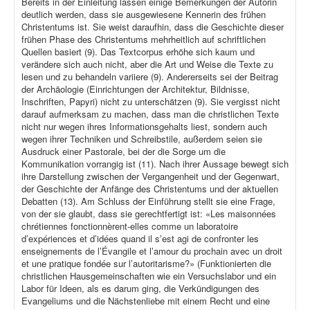
Bereits in der Einleitung lassen einige Bemerkungen der Autorin
deutlich werden, dass sie ausgewiesene Kennerin des frühen
Christentums ist. Sie weist daraufhin, dass die Geschichte dieser
frühen Phase des Christentums mehrheitlich auf schriftlichen
Quellen basiert (9). Das Textcorpus erhöhe sich kaum und
verändere sich auch nicht, aber die Art und Weise die Texte zu
lesen und zu behandeln variiere (9). Andererseits sei der Beitrag
der Archäologie (Einrichtungen der Architektur, Bildnisse,
Inschriften, Papyri) nicht zu unterschätzen (9). Sie vergisst nicht
darauf aufmerksam zu machen, dass man die christlichen Texte
nicht nur wegen ihres Informationsgehalts liest, sondern auch
wegen ihrer Techniken und Schreibstile, außerdem seien sie
Ausdruck einer Pastorale, bei der die Sorge um die
Kommunikation vorrangig ist (11). Nach ihrer Aussage bewegt sich
ihre Darstellung zwischen der Vergangenheit und der Gegenwart,
der Geschichte der Anfänge des Christentums und der aktuellen
Debatten (13). Am Schluss der Einführung stellt sie eine Frage,
von der sie glaubt, dass sie gerechtfertigt ist: «Les maisonnées
chrétiennes fonctionnèrent-elles comme un laboratoire
d’expériences et d’idées quand il s’est agi de confronter les
enseignements de l’Évangile et l’amour du prochain avec un droit
et une pratique fondée sur l’autoritarisme?» (Funktionierten die
christlichen Hausgemeinschaften wie ein Versuchslabor und ein
Labor für Ideen, als es darum ging, die Verkündigungen des
Evangeliums und die Nächstenliebe mit einem Recht und eine