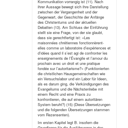
Kommunikation vorrangig ist (11). Nach
ihrer Aussage bewegt sich ihre Darstellung
zwischen der Vergangenheit und der
Gegenwart, der Geschichte der Anfänge
des Christentums und der aktuellen
Debatten (13). Am Schluss der Einführung
stellt sie eine Frage, von der sie glaubt,
dass sie gerechtfertigt ist: «Les
maisonnées chrétiennes fonctionnèrent-
elles comme un laboratoire d’expériences et
d’idées quand il s’est agi de confronter les
enseignements de l’Évangile et l’amour du
prochain avec un droit et une pratique
fondée sur l’autoritarisme?» (Funktionierten
die christlichen Hausgemeinschaften wie
ein Versuchslabor und ein Labor für Ideen,
als es darum ging, die Verkündigungen des
Evangeliums und die Nächstenliebe mit
einem Recht und eine Praxis zu
konfrontieren, die auf einem autoritären
System beruht?) (15) (Diese Übersetzungen
und die folgenden Übersetzungen stammen
vom Rezensenten).
Im ersten Kapitel legt B. insofern die
Grundlagen für die Ausführungen in den