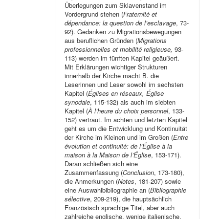
Überlegungen zum Sklavenstand im
Vordergrund stehen (
Fraternité et
dépendance: la question de l’esclavage
, 73-
92). Gedanken zu Migrationsbewegungen
aus beruflichen Gründen (
Migrations
professionnelles et mobilité religieuse,
93-
113) werden im fünften Kapitel geäußert.
Mit Erklärungen wichtiger Strukturen
innerhalb der Kirche macht B. die
Leserinnen und Leser sowohl im sechsten
Kapitel (
Églises en réseaux, Église
synodale
, 115-132) als auch im siebten
Kapitel (
À l’heure du choix personnel
, 133-
152) vertraut. Im achten und letzten Kapitel
geht es um die Entwicklung und Kontinuität
der Kirche im Kleinen und im Großen (
Entre
évolution et continuité: de l’Église à la
maison à la Maison de l’Église
, 153-171).
Daran schließen sich eine
Zusammenfassung (
Conclusion
, 173-180),
die Anmerkungen (
Notes
, 181-207) sowie
eine Auswahlbibliographie an (
Bibliographie
sélective
, 209-219), die hauptsächlich
Französisch sprachige Titel, aber auch
zahlreiche englische, wenige italienische,