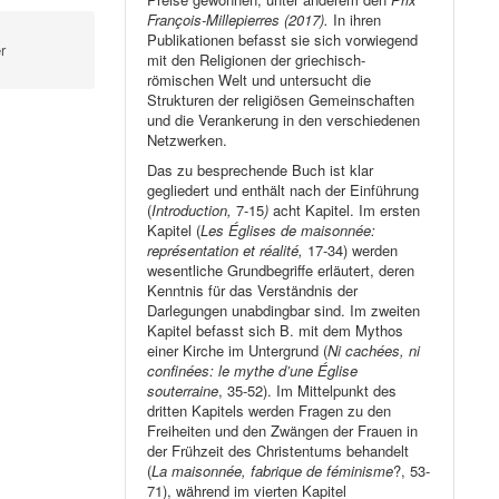
François-Millepierres (2017).
In ihren
Publikationen befasst sie sich vorwiegend
r
mit den Religionen der griechisch-
römischen Welt und untersucht die
Strukturen der religiösen Gemeinschaften
und die Verankerung in den verschiedenen
Netzwerken.
Das zu besprechende Buch ist klar
gegliedert und enthält nach der Einführung
(
Introduction,
7-15
)
acht Kapitel. Im ersten
Kapitel (
Les Églises de maisonnée:
représentation et réalité,
17-34) werden
wesentliche Grundbegriffe erläutert, deren
Kenntnis für das Verständnis der
Darlegungen unabdingbar sind. Im zweiten
Kapitel befasst sich B. mit dem Mythos
einer Kirche im Untergrund (
Ni cachées, ni
confinées: le mythe d’une Église
souterraine
, 35-52). Im Mittelpunkt des
dritten Kapitels werden Fragen zu den
Freiheiten und den Zwängen der Frauen in
der Frühzeit des Christentums behandelt
(
La maisonnée, fabrique de féminisme
?, 53-
71), während im vierten Kapitel