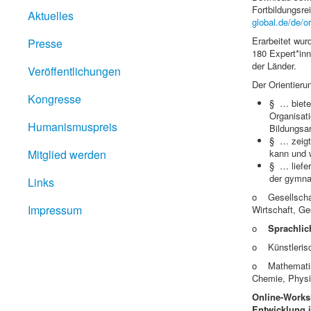
Fortbildungsre
Aktuelles
global.de/de/o
Erarbeitet wur
Presse
180 Expert*inn
der Länder.
Veröffentlichungen
Der Orientier
Kongresse
§ … bietet
Organisati
Humanismuspreis
Bildungsar
§ … zeigt,
Mitglied werden
kann und 
§ … liefer
der gymnas
Links
o Gesellschaf
Impressum
Wirtschaft, Ge
o
Sprachlic
o Künstlerisc
o Mathematisc
Chemie, Physik
Online-Works
Entwicklung i