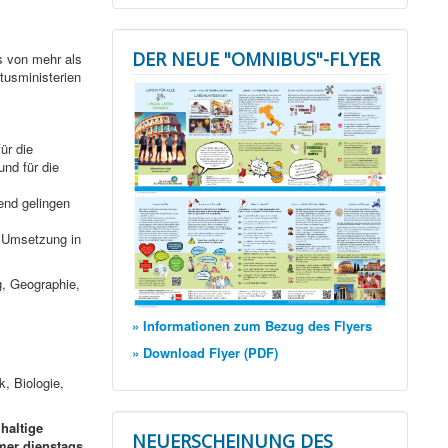
DER NEUE "OMNIBUS"-FLYER
s von mehr als
tusministerien
ür die
und für die
end gelingen
e Umsetzung in
g, Geographie,
» Informationen zum Bezug des Flyers
» Download Flyer (PDF)
, Biologie,
haltige
NEUERSCHEINUNG DES
mer dienstags