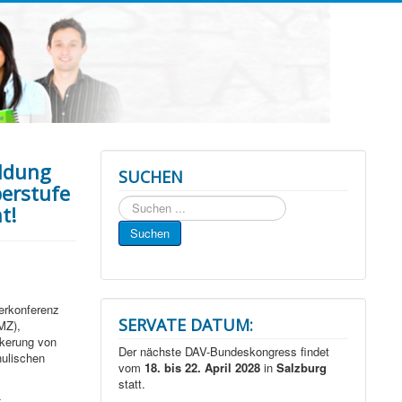
ildung
SUCHEN
berstufe
Suchen
t!
...
Suchen
erkonferenz
SERVATE DATUM:
MZ),
nkerung von
Der nächste DAV-Bundeskongress findet
hulischen
vom
18. bis 22. April 2028
in
Salzburg
statt.
-