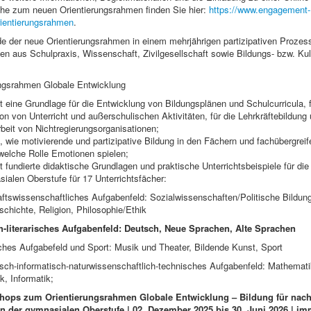
ihe zum neuen Orientierungsrahmen finden Sie hier:
https://www.engagement-
rientierungsrahmen
.
de der neue Orientierungsrahmen in einem mehrjährigen partizipativen Prozes
en aus Schulpraxis, Wissenschaft, Zivilgesellschaft sowie Bildungs- bzw. Kul
ungsrahmen Globale Entwicklung
 eine Grundlage für die Entwicklung von Bildungsplänen und Schulcurricula, f
on von Unterricht und außerschulischen Aktivitäten, für die Lehrkräftebildung 
beit von Nichtregierungsorganisationen;
 wie motivierende und partizipative Bildung in den Fächern und fachübergreif
welche Rolle Emotionen spielen;
t fundierte didaktische Grundlagen und praktische Unterrichtsbeispiele für di
ialen Oberstufe für 17 Unterrichtsfächer:
tswissenschaftliches Aufgabenfeld: Sozialwissenschaften/Politische Bildun
schichte, Religion, Philosophie/Ethik
h-literarisches Aufgabenfeld: Deutsch, Neue Sprachen, Alte Sprachen
hes Aufgabefeld und Sport: Musik und Theater, Bildende Kunst, Sport
h-informatisch-naturwissenschaftlich-technisches Aufgabenfeld: Mathematik
, Informatik;
hops zum Orientierungsrahmen Globale Entwicklung – Bildung für nach
n der gymnasialen Oberstufe | 02. Dezember 2025 bis 30. Juni 2026 | im