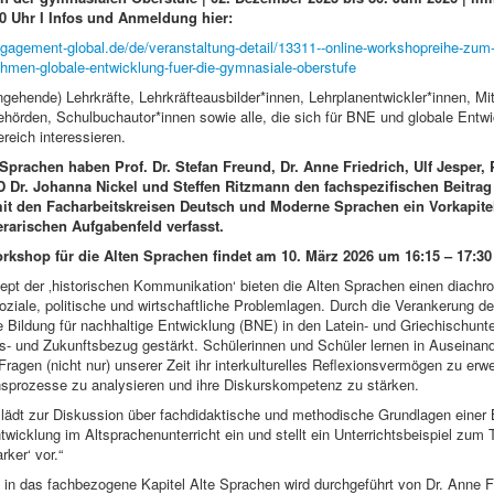
30 Uhr I Infos und Anmeldung hier:
gagement-global.de/de/veranstaltung-detail/13311--online-workshopreihe-zum
ahmen-globale-entwicklung-fuer-die-gymnasiale-oberstufe
ngehende) Lehrkräfte, Lehrkräfteausbilder*innen, Lehrplanentwickler*innen, Mi
hörden, Schulbuchautor*innen sowie alle, die sich für BNE und globale Entw
reich interessieren.
 Sprachen haben Prof. Dr. Stefan Freund, Dr. Anne Friedrich, Ulf Jesper, P
Dr. Johanna Nickel und Steffen Ritzmann den fachspezifischen Beitrag 
t den Facharbeitskreisen Deutsch und Moderne Sprachen ein Vorkapite
terarischen Aufgabenfeld verfasst.
rkshop für die Alten Sprachen findet am 10. März 2026 um 16:15 – 17:30 
pt der ‚historischen Kommunikation‘ bieten die Alten Sprachen einen diachro
oziale, politische und wirtschaftliche Problemlagen. Durch die Verankerung de
e Bildung für nachhaltige Entwicklung (BNE) in den Latein- und Griechischunte
- und Zukunftsbezug gestärkt. Schülerinnen und Schüler lernen in Auseinan
Fragen (nicht nur) unserer Zeit ihr interkulturelles Reflexionsvermögen zu erwe
nsprozesse zu analysieren und ihre Diskurskompetenz zu stärken.
ädt zur Diskussion über fachdidaktische und methodische Grundlagen einer B
twicklung im Altsprachenunterricht ein und stellt ein Unterrichtsbeispiel zu
rker‘ vor.“
 in das fachbezogene Kapitel Alte Sprachen wird durchgeführt von Dr. Anne Fr