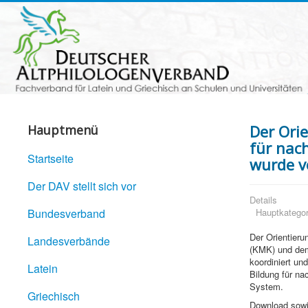
Der Ori
Hauptmenü
für nac
Startseite
wurde v
Der DAV stellt sich vor
Details
Bundesverband
Hauptkategor
Der Orientier
Landesverbände
(KMK) und dem
koordiniert un
Latein
Bildung für na
System.
Griechisch
Download sowie