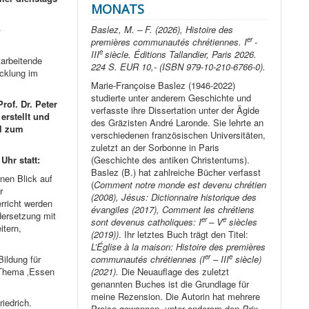
MONATS
Baslez, M. – F. (2026), Histoire des
-
er
premières communautés chrétiennes. I
-
e
III
siècle. Éditions Tallandier, Paris 2026.
tarbeitende
224 S. EUR 10,- (ISBN 979-10-210-6766-0).
icklung im
Marie-Françoise Baslez (1946-2022)
studierte unter anderem Geschichte und
rof. Dr. Peter
verfasste ihre Dissertation unter der Ägide
erstellt und
des Gräzisten André Laronde. Sie lehrte an
l zum
verschiedenen französischen Universitäten,
zuletzt an der Sorbonne in Paris
(Geschichte des antiken Christentums).
Uhr statt:
Baslez (B.) hat zahlreiche Bücher verfasst
nen Blick auf
(
Comment notre monde est devenu chrétien
r
(2008), Jésus: Dictionnaire historique des
rricht werden
évangiles (2017), Comment les chrétiens
dersetzung mit
er
e
sont devenus catholiques: I
– V
siècles
itern,
(2019))
. Ihr letztes Buch trägt den Titel:
L’Église à la maison: Histoire des premières
er
e
communautés chrétiennes (I
– III
siècle)
ildung für
(2021).
Die Neuauflage des zuletzt
m Thema ‚Essen
genannten Buches ist die Grundlage für
meine Rezension. Die Autorin hat mehrere
iedrich.
Preise gewonnen, unter anderem den
Prix