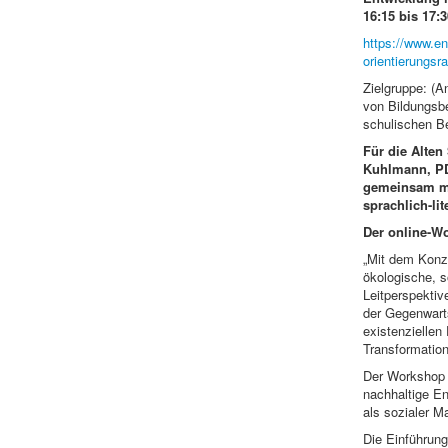
16:15 bis 17:
https://www.en
orientierungsr
Zielgruppe: (A
von Bildungsbe
schulischen Be
Für die Alten
Kuhlmann, PD 
gemeinsam mi
sprachlich-li
Der online-Wo
„Mit dem Konze
ökologische, s
Leitperspektiv
der Gegenwarts
existenziellen 
Transformatio
Der Workshop l
nachhaltige En
als sozialer Ma
Die Einführung