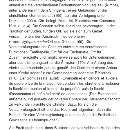
einmal auf die verschiedenen Bedeutungen von «église» (Kirche),
unter anderem mit dem Sinngehalt eines Gebäudes für die
christlichen Gemeinschaft (169), seit der Verfolgung unter
Diokletian 303 n. Chr. belegt (Anm. 64, Eusebios von Caesarea,
H. e. 8, 2 ,4). Die Christen selbst allerdings bevorzugten, in der
Tradition der Juden, für den Ort, wo sie sich zum Gebet
versammelten, den Ausdruck «lieu de prière»
(προσευχή/
proseuchè/
Ort des Gebets, 169). Die
Versammlungsorte der Christen entwickelten verschiedene
Funktionen: Taufkapelle, Ort für die Eucharistie, Ort für
Zusammenkünfte und möglicherweise auch für Unterweisungen,
aber auch Empfangsort für die Ärmsten (170). Am Anfang des
vierten Jahrhunderts gab es gemäß den Quellen in einem Anbau
einer Kirche sogar für die Gemeindemitglieder eine Bibliothek
(170). Der Schlusssatz lautet: «Évangéliser en dehors et au-delà
du cadre privé de la maisonnée conduisit les chrétiens à réclamer
la liberté de réunion et le droit de propriété, puis la liberté
d’association et enfin la liberté de conscience» (Das Evangelium
außerhalb und jenseits der privaten Sphäre der Hausgemeinschaft
zu verkünden brachte die Christen dazu, für sich die
Versammlungsfreiheit und das Recht auf Eigentum, dann die
Freiheit für eine Vereinsgründung und schließlich die Freiheit des
Gewissens zu beanspruchen).
Als Fazit ergibt sich, dass B. einen nachvollziehbaren Aufbau des