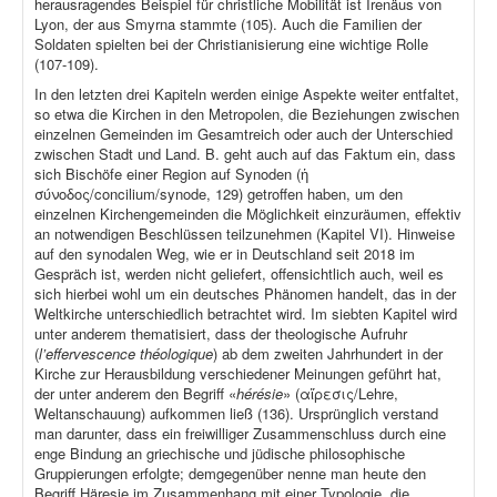
herausragendes Beispiel für christliche Mobilität ist Irenäus von
Lyon, der aus Smyrna stammte (105). Auch die Familien der
Soldaten spielten bei der Christianisierung eine wichtige Rolle
(107-109).
In den letzten drei Kapiteln werden einige Aspekte weiter entfaltet,
so etwa die Kirchen in den Metropolen, die Beziehungen zwischen
einzelnen Gemeinden im Gesamtreich oder auch der Unterschied
zwischen Stadt und Land. B. geht auch auf das Faktum ein, dass
sich Bischöfe einer Region auf Synoden (ἡ
σύνοδος/concilium/synode, 129) getroffen haben, um den
einzelnen Kirchengemeinden die Möglichkeit einzuräumen, effektiv
an notwendigen Beschlüssen teilzunehmen (Kapitel VI). Hinweise
auf den synodalen Weg, wie er in Deutschland seit 2018 im
Gespräch ist, werden nicht geliefert, offensichtlich auch, weil es
sich hierbei wohl um ein deutsches Phänomen handelt, das in der
Weltkirche unterschiedlich betrachtet wird. Im siebten Kapitel wird
unter anderem thematisiert, dass der theologische Aufruhr
(
l’effervescence théologique
) ab dem zweiten Jahrhundert in der
Kirche zur Herausbildung verschiedener Meinungen geführt hat,
der unter anderem den Begriff «
hérésie
» (αἵρεσις/Lehre,
Weltanschauung) aufkommen ließ (136). Ursprünglich verstand
man darunter, dass ein freiwilliger Zusammenschluss durch eine
enge Bindung an griechische und jüdische philosophische
Gruppierungen erfolgte; demgegenüber nenne man heute den
Begriff Häresie im Zusammenhang mit einer Typologie, die