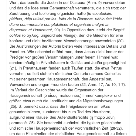
Wort, das bereits die Juden in der Diaspora (Anm. 9) verwendeten
und das die Idee einer Gemeinschaft vermittelte, die sich trotz der
Zerstreuung und Isolierung organisiert hatte (
le vocabulaire
pléthos, déjà utilisé par les Juifs de la Diaspora, véhiculait l’idée
d’une communauté comptabilisée et organisée malgré la
dispersion et l’isolement,
20). In Opposition dazu steht der Begriff
ochlos
(ὁ ὄχλος, ungeordnete Menge), den die Griechen für eine
konfuse und nicht bezifferbare Menschenmenge anwendeten (20).
Die Ausführungen der Autorin bieten viele interessante Details und
Facetten. Wie nebenbei erfährt man, dass Jesus nicht immer der
Prediger vor großen Versammlungen unter freiem Himmel war,
sondern häufig in Privathäusern in Galiläa und Judäa gepredigt hat
(21). In Privathäusern fanden auch Taufen statt, die etwa Petrus
vornahm; so ließ sich ein römischer Centurio namens Cornelius
mit seiner gesamten Hausgemeinschaft, den Angestellten,
Verwandten und engen Freunden taufen (22, Anm. 17, Ac 10, 1-7).
Im Verlauf der Geschichte wurde die Organisation der
Hausgemeinschaft (ὁ οἶκος, maisonnée,) immer komplexer und
größer, etwa durch die Landflucht und die Migrationsbewegungen
(25). B. bemerkt dazu, dass die Freigelassenen am
oikos
gebunden blieben, zumindest bis zum Tod des Hausherrn,
aufgrund einer Klausel des Aufenthaltsrechts (ἡ παραμονή,
paramonè
,
25). Sie beschreibt zunächst die typisch griechische
und römische Hausgemeinschaft der vorchristlichen Zeit (28-32),
um dann Einzelheiten der christlichen Hausgemeinschaft zu liefern