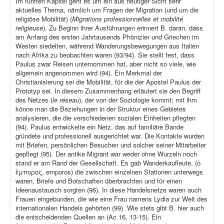
Im fünften Kapitel geht es um ein aus heutiger Sicht sehr
aktuelles Thema, nämlich um Fragen der Migration (und um die
religiöse Mobilität) (
Migrations professionnelles et mobilité
religieuse
). Zu Beginn ihrer Ausführungen erinnert B. daran, dass
am Anfang des ersten Jahrtausends Phönizier und Griechen im
Westen siedelten, während Wanderungsbewegungen aus Italien
nach Afrika zu beobachten waren (93/94). Sie stellt fest, dass
Paulus zwar Reisen unternommen hat, aber nicht so viele, wie
allgemein angenommen wird (94). Ein Merkmal der
Christianisierung sei die Mobilität, für die der Apostel Paulus der
Prototyp sei. In diesem Zusammenhang erläutert sie den Begriff
des Netzes (
le réseau
), der von der Soziologie kommt; mit ihm
könne man die Beziehungen in der Struktur eines Gebietes
analysieren, die die verschiedenen sozialen Einheiten pflegten
(94). Paulus entwickelte ein Netz, das auf familiäre Bande
gründete und professionell ausgerichtet war. Die Kontakte wurden
mit Briefen, persönlichen Besuchen und solcher seiner Mitarbeiter
gepflegt (95). Der antike Migrant war weder ohne Wurzeln noch
stand er am Rand der Gesellschaft. Es gab Wanderkaufleute, (ὁ
ἔμπορος, emporos) die zwischen einzelnen Stationen unterwegs
waren, Briefe und Botschaften überbrachten und für einen
Ideenaustausch sorgten (96). In diese Handelsnetze waren auch
Frauen eingebunden, die wie eine Frau namens Lydia zur Welt des
internationalen Handels gehörten (99). Wie stets gibt B. hier auch
die entscheidenden Quellen an (Ac 16, 13-15). Ein