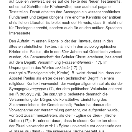
auf Quellen verweist, sei es auf die Texte des Neuen Testaments,
sei es auf Schriften der Kirchenväter, aber auch auf pagane
Textstellen. Damit erhalten ihre Aussagen ein wissenschaftliches
Fundament und zeigen übrigens ihre enorme Kenntnis der antiken
christlichen Literatur. Es bleibt noch der Hinweis, dass B. nicht nur
für Theologen schreibt, sondern auch für an den antiken Sprachen
Interessierte.
Den Auftakt im ersten Kapitel bildet der Hinweis, dass in den
ältesten christlichen Texten, nämlich in den autobiographischen
Briefen des Paulus, die in den 50er Jahren auf Griechisch verfasst
wurden, die Gemeinschaft der Schüler Christi erscheint, basierend
auf dem Begriff: Versammlung (
«rassemblement»
, 17), im
Ursprungssinn des Wortes
ekklesia
(17) (ἡ
ἐκκλησία/Einzelgemeinde, Kirche). B. weist darauf hin, dass der
Apostel Paulus als erster diesen technischen Begriff in einem
religiösen Kontext verwendet, der weniger allgemein sei als der der
Synagoge/
synagogue
(17), der dem politischen Vokabular entlehnt
sei (ἡ συναγωγή). Die ἐκκλησία bedeutete demnach die
Versammlung der Bürger, die konstitutive Einrichtung des
Zusammenlebens der Gemeinschaft; Paulus hat daraus die
Vorwegnahme der Versammlung gemacht, die aufgerufen wurde,
vor Gott zusammenzutreten, als die l’«Église de Dieu» (Kirche
Gottes) (17)). B. erinnert daran, dass in diesen Kontexten stets
der Plural verwendet wird: L’«Église universelle est constituée des
«Églises du Christ»» (die universelle Kirche besteht aus