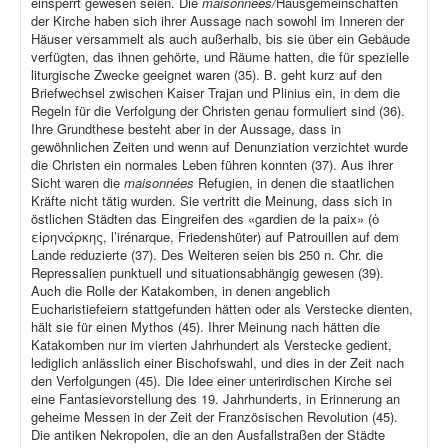
einsperrt gewesen seien. Die
maisonnées/
Hausgemeinschaften
der Kirche haben sich ihrer Aussage nach sowohl im Inneren der
Häuser versammelt als auch außerhalb, bis sie über ein Gebäude
verfügten, das ihnen gehörte, und Räume hatten, die für spezielle
liturgische Zwecke geeignet waren (35). B. geht kurz auf den
Briefwechsel zwischen Kaiser Trajan und Plinius ein, in dem die
Regeln für die Verfolgung der Christen genau formuliert sind (36).
Ihre Grundthese besteht aber in der Aussage, dass in
gewöhnlichen Zeiten und wenn auf Denunziation verzichtet wurde
die Christen ein normales Leben führen konnten (37). Aus ihrer
Sicht waren die
maisonnées
Refugien, in denen die staatlichen
Kräfte nicht tätig wurden. Sie vertritt die Meinung, dass sich in
östlichen Städten das Eingreifen des «gardien de la paix» (ὁ
εἰρηνάρκης, l’irénarque, Friedenshüter) auf Patrouillen auf dem
Lande reduzierte (37). Des Weiteren seien bis 250 n. Chr. die
Repressalien punktuell und situationsabhängig gewesen (39).
Auch die Rolle der Katakomben, in denen angeblich
Eucharistiefeiern stattgefunden hätten oder als Verstecke dienten,
hält sie für einen Mythos (45). Ihrer Meinung nach hätten die
Katakomben nur im vierten Jahrhundert als Verstecke gedient,
lediglich anlässlich einer Bischofswahl, und dies in der Zeit nach
den Verfolgungen (45). Die Idee einer unterirdischen Kirche sei
eine Fantasievorstellung des 19. Jahrhunderts, in Erinnerung an
geheime Messen in der Zeit der Französischen Revolution (45).
Die antiken Nekropolen, die an den Ausfallstraßen der Städte