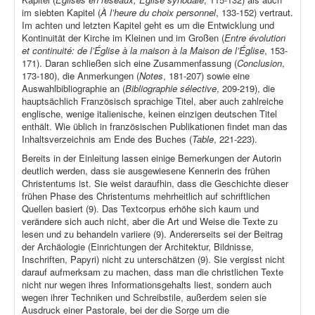
im siebten Kapitel (
À l’heure du choix personnel
, 133-152) vertraut.
Im achten und letzten Kapitel geht es um die Entwicklung und
Kontinuität der Kirche im Kleinen und im Großen (
Entre évolution
et continuité: de l’Église à la maison à la Maison de l’Église
, 153-
171). Daran schließen sich eine Zusammenfassung (
Conclusion
,
173-180), die Anmerkungen (
Notes
, 181-207) sowie eine
Auswahlbibliographie an (
Bibliographie sélective
, 209-219), die
hauptsächlich Französisch sprachige Titel, aber auch zahlreiche
englische, wenige italienische, keinen einzigen deutschen Titel
enthält. Wie üblich in französischen Publikationen findet man das
Inhaltsverzeichnis am Ende des Buches (
Table
, 221-223).
Bereits in der Einleitung lassen einige Bemerkungen der Autorin
deutlich werden, dass sie ausgewiesene Kennerin des frühen
Christentums ist. Sie weist daraufhin, dass die Geschichte dieser
frühen Phase des Christentums mehrheitlich auf schriftlichen
Quellen basiert (9). Das Textcorpus erhöhe sich kaum und
verändere sich auch nicht, aber die Art und Weise die Texte zu
lesen und zu behandeln variiere (9). Andererseits sei der Beitrag
der Archäologie (Einrichtungen der Architektur, Bildnisse,
Inschriften, Papyri) nicht zu unterschätzen (9). Sie vergisst nicht
darauf aufmerksam zu machen, dass man die christlichen Texte
nicht nur wegen ihres Informationsgehalts liest, sondern auch
wegen ihrer Techniken und Schreibstile, außerdem seien sie
Ausdruck einer Pastorale, bei der die Sorge um die