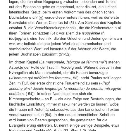
lagen, dienten einer Begegnung zwischen Lebenden und Toten;
auf den Epitaphien gebe es manchmal, sehr diskret, ein kleines
lateinisches Kreuz; beim ersten Vorkommen des griechischen
Buchstabens
chi
(χ) wurde dieser unterstrichen, weil es der erste
Buchstabe des Wortes Christus ist (51). Am Schluss des Kapitels
erwähnt B. die Verschlüsselungstechnik, die die Kirchenväter in all
ihren Formen schätzten (51); vor allem die
isopséphie
(ἡ
ἰσοψηφία), eine Technik, die den Griechen und Juden gemeinsam
war, war beliebt: sie gab jedem Wort einen numerischen und
symbolischen Wert und basierte auf der Addition der Werte, die
jedem Buchstaben zukommt (51/52).
Im dritten Kapitel (
La maisonnée, fabrique de féminisme
?) stehen
Aspekte der Rolle der Frau im Vordergrund. Während Jesus in den
Evangelien als Mann erscheint, der die Frauen bevorzugte
(«
l’homme qui préférait les femmes»
, 53), steht Paulus seit langer
Zeit im Ruf, der erste christliche Frauenfeind zu sein («
Paul
assume ainsi depuis longtemps la réputation de premier misogyne
chrétien»
( 54)). In seiner Nachfolge lese sich die
Kirchengeschichte – so B. – als eine Folge von Bestrebungen, die
kirchliche Einrichtung immer maskuliner werden zu lassen, wobei
die Frauen mit Autorität sukzessive aus den kanonischen Texten
verschwunden seien (54). In den neutestamentlichen Schriften
wird kaum von Paaren gesprochen, die gemeinsam für die
Evangelisierung eintreten. B. nennt einige wenige Beispiele, etwa
Philemon und Apphia (60, Anm. 23, Phm 1-2). Sehr