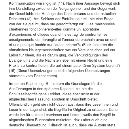
Kommunikation vorrangig ist (11). Nach ihrer Aussage bewegt sich
ihre Darstellung zwischen der Vergangenheit und der Gegenwart,
der Geschichte der Anfänge des Christentums und der aktuellen
Debatten (13). Am Schluss der Einführung stellt sie eine Frage,
von der sie glaubt, dass sie gerechtfertigt ist: «Les maisonnées
chrétiennes fonctionnèrent-elles comme un laboratoire
d’expériences et d’idées quand il s’est agi de confronter les
enseignements de l’Évangile et l’amour du prochain avec un droit
et une pratique fondée sur l’autoritarisme?» (Funktionierten die
christlichen Hausgemeinschaften wie ein Versuchslabor und ein
Labor für Ideen, als es darum ging, die Verkündigungen des
Evangeliums und die Nächstenliebe mit einem Recht und eine
Praxis zu konfrontieren, die auf einem autoritären System beruht?)
(15) (Diese Übersetzungen und die folgenden Übersetzungen
stammen vom Rezensenten).
Im ersten Kapitel legt B. insofern die Grundlagen für die
Ausführungen in den späteren Kapiteln, als sie die
Schlüsselbegriffe genau erklärt, diese aber nicht in der
altgriechischen Fassung, sondern in Umschrift bietet.
Offensichtlich geht sie nicht davon aus, dass ihre Leserinnen und
Leser in der Lage sind, die Begriffe im Original zu erfassen. Daher
werde ich für unsere Leserinnen und Leser jeweils den Begriff in
altgriechischen Buchstaben mitliefern, dazu aber auch eine
deutsche Übersetzung. Hilfreich ist auch, dass die Autorin stets