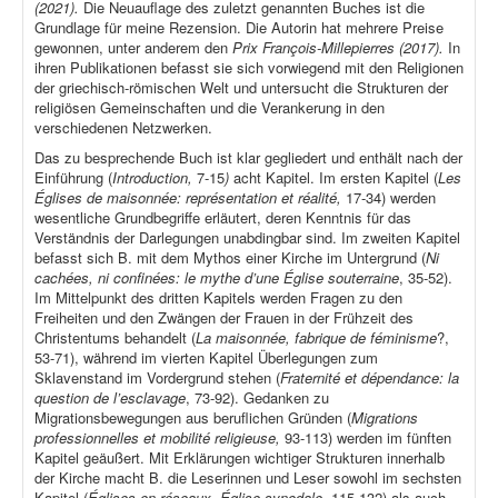
(2021).
Die Neuauflage des zuletzt genannten Buches ist die
Grundlage für meine Rezension. Die Autorin hat mehrere Preise
gewonnen, unter anderem den
Prix François-Millepierres (2017).
In
ihren Publikationen befasst sie sich vorwiegend mit den Religionen
der griechisch-römischen Welt und untersucht die Strukturen der
religiösen Gemeinschaften und die Verankerung in den
verschiedenen Netzwerken.
Das zu besprechende Buch ist klar gegliedert und enthält nach der
Einführung (
Introduction,
7-15
)
acht Kapitel. Im ersten Kapitel (
Les
Églises de maisonnée: représentation et réalité,
17-34) werden
wesentliche Grundbegriffe erläutert, deren Kenntnis für das
Verständnis der Darlegungen unabdingbar sind. Im zweiten Kapitel
befasst sich B. mit dem Mythos einer Kirche im Untergrund (
Ni
cachées, ni confinées: le mythe d’une Église souterraine
, 35-52).
Im Mittelpunkt des dritten Kapitels werden Fragen zu den
Freiheiten und den Zwängen der Frauen in der Frühzeit des
Christentums behandelt (
La maisonnée, fabrique de féminisme
?,
53-71), während im vierten Kapitel Überlegungen zum
Sklavenstand im Vordergrund stehen (
Fraternité et dépendance: la
question de l’esclavage
, 73-92). Gedanken zu
Migrationsbewegungen aus beruflichen Gründen (
Migrations
professionnelles et mobilité religieuse,
93-113) werden im fünften
Kapitel geäußert. Mit Erklärungen wichtiger Strukturen innerhalb
der Kirche macht B. die Leserinnen und Leser sowohl im sechsten
Kapitel (
Églises en réseaux, Église synodale
, 115-132) als auch