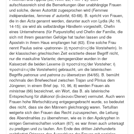
aufschlussreich sind die Bemerkungen über unabhängige Frauen
und solche, denen Autorität zugesprochen wird (
Femmes
indépendantes, femmes d‘ autorité
, 63-68). B. spricht von Frauen,
die in den
Acta
genannt werden, darunter auch von Lydia (Ac 16,
14-15); sie wird als selbständige Händlerin vorgestellt, Chefin
eines Unternehmens (für Purpurstoffe) und Chefin der Familie, die
sich mit ihrem gesamten Gefolge hat taufen lassen und die
Aposteln in ihrem Haus empfangen hat (63). Eine solche Frau
nennt Paulus seine «
patronne
» (ἡ προστάτις/die Vorsteherin). In
der klassischen griechischen Zeit existierte dieser Begriff nicht,
nur die maskuline Variante; demgegenüber wurden in der
Kaiserzeit die beiden Lexeme (ὁ προστάτης/der Vorsteher; ἡ
προστάτις/die Vorsteherin) gebraucht, um die lateinischen
Begriffe
patronus
und
patrona
zu übersetzen (64/65). B. bemüht
nochmals den Briefwechsel zwischen Trajan und Plinius dem
Jüngeren; in einem Brief (ep
.
10, 96, 8) werden Frauen als
ministrae
(66) bezeichnet, ein Wort, das B. als lateinische
Entsprechung für
diákonoi
(διάκονοι/Diener) vermutet. Auch wenn
Frauen hohe Wertschätzung entgegengebracht wurde, so bedeutet
dies nicht, dass sie den Männern gleichrangig waren. Tertullian
weigerte sich den Frauen das Recht zuzusprechen, die Leitung
des Abendmahles zu übernehmen, wie es in den Apokryphen in
einigen Gemeinschaften vorkam (67); es war ihnen auch untersagt
zu predigen und zu taufen. Am Ende des dritten Jahrhunderts
rechtfertigt Origenes den Ausschluss der Frauen mit sozialen