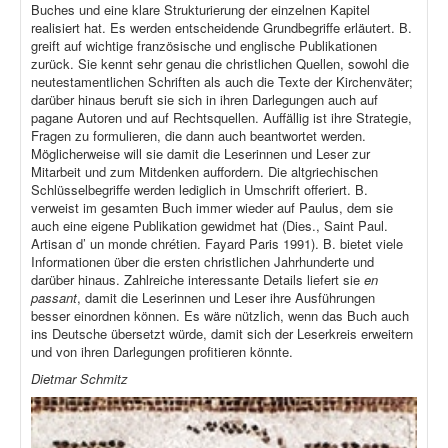
Buches und eine klare Strukturierung der einzelnen Kapitel
realisiert hat. Es werden entscheidende Grundbegriffe erläutert. B.
greift auf wichtige französische und englische Publikationen
zurück. Sie kennt sehr genau die christlichen Quellen, sowohl die
neutestamentlichen Schriften als auch die Texte der Kirchenväter;
darüber hinaus beruft sie sich in ihren Darlegungen auch auf
pagane Autoren und auf Rechtsquellen. Auffällig ist ihre Strategie,
Fragen zu formulieren, die dann auch beantwortet werden.
Möglicherweise will sie damit die Leserinnen und Leser zur
Mitarbeit und zum Mitdenken auffordern. Die altgriechischen
Schlüsselbegriffe werden lediglich in Umschrift offeriert. B.
verweist im gesamten Buch immer wieder auf Paulus, dem sie
auch eine eigene Publikation gewidmet hat (Dies., Saint Paul.
Artisan d’ un monde chrétien. Fayard Paris 1991). B. bietet viele
Informationen über die ersten christlichen Jahrhunderte und
darüber hinaus. Zahlreiche interessante Details liefert sie
en
passant
, damit die Leserinnen und Leser ihre Ausführungen
besser einordnen können. Es wäre nützlich, wenn das Buch auch
ins Deutsche übersetzt würde, damit sich der Leserkreis erweitern
und von ihren Darlegungen profitieren könnte.
Dietmar Schmitz