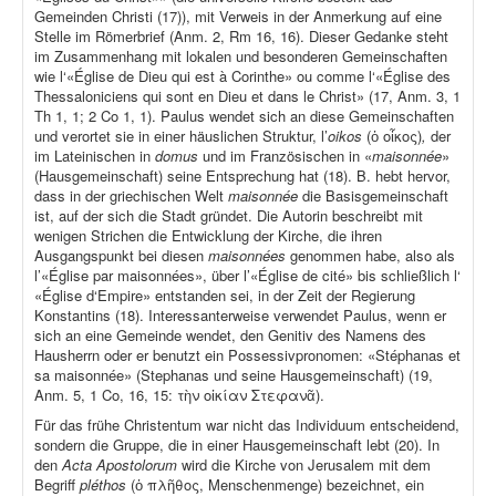
Gemeinden Christi (17)), mit Verweis in der Anmerkung auf eine
Stelle im Römerbrief (Anm. 2, Rm 16, 16). Dieser Gedanke steht
im Zusammenhang mit lokalen und besonderen Gemeinschaften
wie l‘«Église de Dieu qui est à Corinthe» ou comme l‘«Église des
Thessaloniciens qui sont en Dieu et dans le Christ» (17, Anm. 3, 1
Th 1, 1; 2 Co 1, 1). Paulus wendet sich an diese Gemeinschaften
und verortet sie in einer häuslichen Struktur, l’
oikos
(ὁ οἶκος)
,
der
im Lateinischen in
domus
und im Französischen in «
maisonnée
»
(Hausgemeinschaft) seine Entsprechung hat (18). B. hebt hervor,
dass in der griechischen Welt
maisonnée
die Basisgemeinschaft
ist, auf der sich die Stadt gründet. Die Autorin beschreibt mit
wenigen Strichen die Entwicklung der Kirche, die ihren
Ausgangspunkt bei diesen
maisonnées
genommen habe, also als
l’«Église par maisonnées», über l’«Église de cité» bis schließlich l‘
«Église d‘Empire» entstanden sei, in der Zeit der Regierung
Konstantins (18). Interessanterweise verwendet Paulus, wenn er
sich an eine Gemeinde wendet, den Genitiv des Namens des
Hausherrn oder er benutzt ein Possessivpronomen: «Stéphanas et
sa maisonnée» (Stephanas und seine Hausgemeinschaft) (19,
Anm. 5, 1 Co, 16, 15: τὴν οἰκίαν Στεφανᾶ).
Für das frühe Christentum war nicht das Individuum entscheidend,
sondern die Gruppe, die in einer Hausgemeinschaft lebt (20). In
den
Acta Apostolorum
wird die Kirche von Jerusalem mit dem
Begriff
pléthos
(ὁ πλῆθος, Menschenmenge) bezeichnet, ein