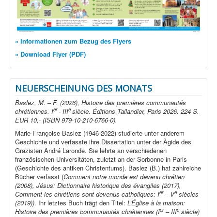
» Informationen zum Bezug des Flyers
» Download Flyer (PDF)
NEUERSCHEINUNG DES MONATS
Baslez, M. – F. (2026), Histoire des premières communautés
er
e
chrétiennes. I
- III
siècle. Éditions Tallandier, Paris 2026. 224 S.
EUR 10,- (ISBN 979-10-210-6766-0).
Marie-Françoise Baslez (1946-2022) studierte unter anderem
Geschichte und verfasste ihre Dissertation unter der Ägide des
Gräzisten André Laronde. Sie lehrte an verschiedenen
französischen Universitäten, zuletzt an der Sorbonne in Paris
(Geschichte des antiken Christentums). Baslez (B.) hat zahlreiche
Bücher verfasst (
Comment notre monde est devenu chrétien
(2008), Jésus: Dictionnaire historique des évangiles (2017),
er
e
Comment les chrétiens sont devenus catholiques: I
– V
siècles
(2019))
. Ihr letztes Buch trägt den Titel:
L’Église à la maison:
er
e
Histoire des premières communautés chrétiennes (I
– III
siècle)