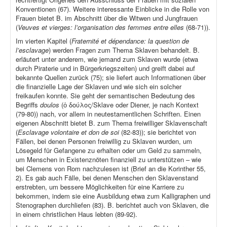
Konventionen (67). Weitere interessante Einblicke in die Rolle von
Frauen bietet B. im Abschnitt über die Witwen und Jungfrauen
(
Veuves et vierges: l’organisation des femmes entre elles
(68-71)).
Im vierten Kapitel (
Fraternité et dépendance: la question de
l’esclavage
) werden Fragen zum Thema Sklaven behandelt. B.
erläutert unter anderem, wie jemand zum Sklaven wurde (etwa
durch Piraterie und in Bürgerkriegszeiten) und greift dabei auf
bekannte Quellen zurück (75); sie liefert auch Informationen über
die finanzielle Lage der Sklaven und wie sich ein solcher
freikaufen konnte. Sie geht der semantischen Bedeutung des
Begriffs
doulos
(ὁ δούλος/Sklave oder Diener, je nach Kontext
(79-80)) nach, vor allem in neutestamentlichen Schriften. Einen
eigenen Abschnitt bietet B. zum Thema freiwilliger Sklavenschaft
(
Esclavage volontaire et don de soi
(82-83)); sie berichtet von
Fällen, bei denen Personen freiwillig zu Sklaven wurden, um
Lösegeld für Gefangene zu erhalten oder um Geld zu sammeln,
um Menschen in Existenznöten finanziell zu unterstützen – wie
bei Clemens von Rom nachzulesen ist (Brief an die Korinther 55,
2). Es gab auch Fälle, bei denen Menschen den Sklavenstand
erstrebten, um bessere Möglichkeiten für eine Karriere zu
bekommen, indem sie eine Ausbildung etwa zum Kalligraphen und
Stenographen durchliefen (83). B. berichtet auch von Sklaven, die
in einem christlichen Haus lebten (89-92).