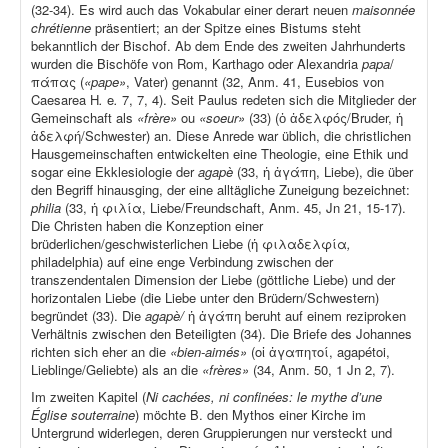
(32-34). Es wird auch das Vokabular einer derart neuen
maisonnée
chrétienne
präsentiert; an der Spitze eines Bistums steht
bekanntlich der Bischof. Ab dem Ende des zweiten Jahrhunderts
wurden die Bischöfe von Rom, Karthago oder Alexandria
papa
/
πάπας (
«pape»
, Vater) genannt (32, Anm. 41, Eusebios von
Caesarea H
.
e
.
7, 7, 4). Seit Paulus redeten sich die Mitglieder der
Gemeinschaft als
«frère»
ou
«soeur»
(33) (ὁ ἀδελφός/Bruder, ἡ
ἀδελφή/Schwester) an. Diese Anrede war üblich, die christlichen
Hausgemeinschaften entwickelten eine Theologie, eine Ethik und
sogar eine Ekklesiologie der
agapè
(33, ἡ ἀγάπη, Liebe), die über
den Begriff hinausging, der eine alltägliche Zuneigung bezeichnet:
philia
(33, ἡ φιλία, Liebe/Freundschaft, Anm. 45, Jn 21, 15-17).
Die Christen haben die Konzeption einer
brüderlichen/geschwisterlichen Liebe (ἡ φιλαδελφία
,
philadelphia) auf eine enge Verbindung zwischen der
transzendentalen Dimension der Liebe (göttliche Liebe) und der
horizontalen Liebe (die Liebe unter den Brüdern/Schwestern)
begründet (33). Die
agapè/
ἡ ἀγάπη beruht auf einem reziproken
Verhältnis zwischen den Beteiligten (34). Die Briefe des Johannes
richten sich eher an die
«bien-aimés»
(οἱ ἀγαπητοί, agapétoi,
Lieblinge/Geliebte) als an die
«frères»
(34, Anm. 50, 1 Jn 2, 7).
Im zweiten Kapitel (
Ni cachées, ni confinées: le mythe d’une
Église souterraine
) möchte B. den Mythos einer Kirche im
Untergrund widerlegen, deren Gruppierungen nur versteckt und