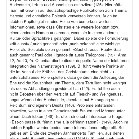
Anderssein, Irrtum und Ausschluss assoziiere (136). Hier hätte
man mit Gewinn auf deutschsprachige Publikationen zum Thema
Häresie und christliche Polemik verweisen können. Auch im
siebten Kapitel gibt es eine Reihe von bemerkenswerten
Informationen, etwa dass Christen eine weitere Identität bzw.
einen anderen Namen annahmen, wenn sie in einen anderen
Kultur- oder Sprachkreis gelangten. Dabei spielte die Formulierung
«dit aussi» /„auch genannt“ oder „auch bekannt“ eine wichtige
Rolle; als Beispiele seien genannt: «Saul dit aussi Paul»/ Saul
auch genannt Paul oder «Ignace dit aussi Théophore» (137, Anm.
12, Ac 13, 9). Offenbar diente dieser doppelte Name der leichteren
Integration des Namensträgers (139). B. führt weitere Punkte an,
die im Verlauf der Frühzeit des Christentums eine nicht zu
unterschätzende Rolle spielten; dazu gehören die Auflösung der
Ehe und die Keuschheit, ein Thema, dem Tertullian nicht weniger
als sechs Abhandlungen gewidmet hat (142). Es fehlten auch
nicht Debatten über den Verzicht auf Fleisch- und Weingenuss,
sogar während der Eucharistie, ebenfalls auf Entsagung von
Reichtum und eigenem Besitz (146). Probleme entstanden
bisweilen, wenn in einer Gemeinschaft Frauen und Männer unter
einem Dach lebten (148). B. stellt eine sehr interessante Frage:
«Est-on passé du féminisme à la déféminisation?» (149). Auch im
achten Kapitel werden bedeutsame Informationen mitgeteilt. So
gab es am Ende des zweiten Jahrhunderts Familien, aus denen
bis zu acht Bischöfe hervorgingen (158/161). B. geht auch noch