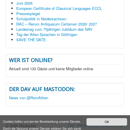
Juni 2026
European Certificate of Classical Languages ECCL
Pressespiegel
Schulpolitik in Niedersachsen:
RAC – Rerum Antiquarum Certamen 2026/ 2027
Landestag zum 75jährigen Jubiläum des NAV
Tag der Alten Sprachen in Göttingen
SAVE THE DATE:
WER IST ONLINE?
Aktuell sind 133 Gäste und keine Mitglieder online
DER DAV AUF MASTODON:
News von @RomAthen
Cookies helfen uns bei der Bereitstellung unserer Dienste.
OK
© 2026 Deutscher
TPL_PROTOSTAR_BACKTOTOP
Durch die Nutzung unserer Dienste erklären Sie sich damit