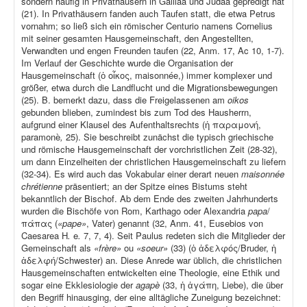
sondern häufig in Privathäusern in Galiläa und Judäa gepredigt hat
(21). In Privathäusern fanden auch Taufen statt, die etwa Petrus
vornahm; so ließ sich ein römischer Centurio namens Cornelius
mit seiner gesamten Hausgemeinschaft, den Angestellten,
Verwandten und engen Freunden taufen (22, Anm. 17, Ac 10, 1-7).
Im Verlauf der Geschichte wurde die Organisation der
Hausgemeinschaft (ὁ οἶκος, maisonnée,) immer komplexer und
größer, etwa durch die Landflucht und die Migrationsbewegungen
(25). B. bemerkt dazu, dass die Freigelassenen am
oikos
gebunden blieben, zumindest bis zum Tod des Hausherrn,
aufgrund einer Klausel des Aufenthaltsrechts (ἡ παραμονή,
paramonè
,
25). Sie beschreibt zunächst die typisch griechische
und römische Hausgemeinschaft der vorchristlichen Zeit (28-32),
um dann Einzelheiten der christlichen Hausgemeinschaft zu liefern
(32-34). Es wird auch das Vokabular einer derart neuen
maisonnée
chrétienne
präsentiert; an der Spitze eines Bistums steht
bekanntlich der Bischof. Ab dem Ende des zweiten Jahrhunderts
wurden die Bischöfe von Rom, Karthago oder Alexandria
papa
/
πάπας (
«pape»
, Vater) genannt (32, Anm. 41, Eusebios von
Caesarea H
.
e
.
7, 7, 4). Seit Paulus redeten sich die Mitglieder der
Gemeinschaft als
«frère»
ou
«soeur»
(33) (ὁ ἀδελφός/Bruder, ἡ
ἀδελφή/Schwester) an. Diese Anrede war üblich, die christlichen
Hausgemeinschaften entwickelten eine Theologie, eine Ethik und
sogar eine Ekklesiologie der
agapè
(33, ἡ ἀγάπη, Liebe), die über
den Begriff hinausging, der eine alltägliche Zuneigung bezeichnet: