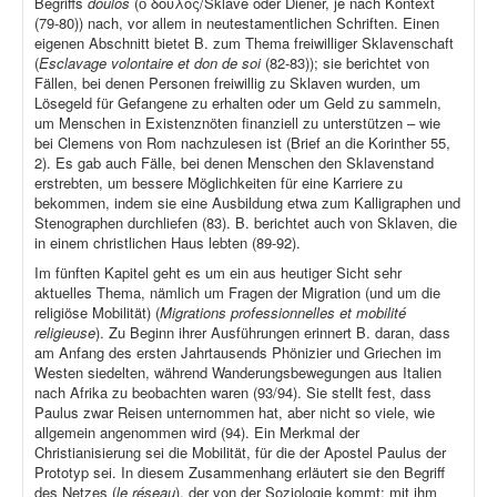
Begriffs
doulos
(ὁ δούλος/Sklave oder Diener, je nach Kontext
(79-80)) nach, vor allem in neutestamentlichen Schriften. Einen
eigenen Abschnitt bietet B. zum Thema freiwilliger Sklavenschaft
(
Esclavage volontaire et don de soi
(82-83)); sie berichtet von
Fällen, bei denen Personen freiwillig zu Sklaven wurden, um
Lösegeld für Gefangene zu erhalten oder um Geld zu sammeln,
um Menschen in Existenznöten finanziell zu unterstützen – wie
bei Clemens von Rom nachzulesen ist (Brief an die Korinther 55,
2). Es gab auch Fälle, bei denen Menschen den Sklavenstand
erstrebten, um bessere Möglichkeiten für eine Karriere zu
bekommen, indem sie eine Ausbildung etwa zum Kalligraphen und
Stenographen durchliefen (83). B. berichtet auch von Sklaven, die
in einem christlichen Haus lebten (89-92).
Im fünften Kapitel geht es um ein aus heutiger Sicht sehr
aktuelles Thema, nämlich um Fragen der Migration (und um die
religiöse Mobilität) (
Migrations professionnelles et mobilité
religieuse
). Zu Beginn ihrer Ausführungen erinnert B. daran, dass
am Anfang des ersten Jahrtausends Phönizier und Griechen im
Westen siedelten, während Wanderungsbewegungen aus Italien
nach Afrika zu beobachten waren (93/94). Sie stellt fest, dass
Paulus zwar Reisen unternommen hat, aber nicht so viele, wie
allgemein angenommen wird (94). Ein Merkmal der
Christianisierung sei die Mobilität, für die der Apostel Paulus der
Prototyp sei. In diesem Zusammenhang erläutert sie den Begriff
des Netzes (
le réseau
), der von der Soziologie kommt; mit ihm