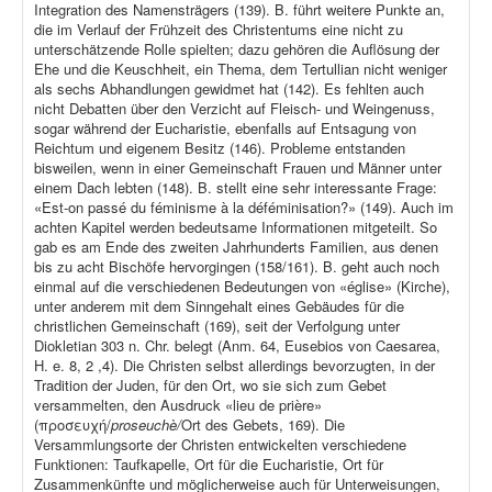
Integration des Namensträgers (139). B. führt weitere Punkte an,
die im Verlauf der Frühzeit des Christentums eine nicht zu
unterschätzende Rolle spielten; dazu gehören die Auflösung der
Ehe und die Keuschheit, ein Thema, dem Tertullian nicht weniger
als sechs Abhandlungen gewidmet hat (142). Es fehlten auch
nicht Debatten über den Verzicht auf Fleisch- und Weingenuss,
sogar während der Eucharistie, ebenfalls auf Entsagung von
Reichtum und eigenem Besitz (146). Probleme entstanden
bisweilen, wenn in einer Gemeinschaft Frauen und Männer unter
einem Dach lebten (148). B. stellt eine sehr interessante Frage:
«Est-on passé du féminisme à la déféminisation?» (149). Auch im
achten Kapitel werden bedeutsame Informationen mitgeteilt. So
gab es am Ende des zweiten Jahrhunderts Familien, aus denen
bis zu acht Bischöfe hervorgingen (158/161). B. geht auch noch
einmal auf die verschiedenen Bedeutungen von «église» (Kirche),
unter anderem mit dem Sinngehalt eines Gebäudes für die
christlichen Gemeinschaft (169), seit der Verfolgung unter
Diokletian 303 n. Chr. belegt (Anm. 64, Eusebios von Caesarea,
H. e. 8, 2 ,4). Die Christen selbst allerdings bevorzugten, in der
Tradition der Juden, für den Ort, wo sie sich zum Gebet
versammelten, den Ausdruck «lieu de prière»
(προσευχή/
proseuchè/
Ort des Gebets, 169). Die
Versammlungsorte der Christen entwickelten verschiedene
Funktionen: Taufkapelle, Ort für die Eucharistie, Ort für
Zusammenkünfte und möglicherweise auch für Unterweisungen,