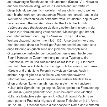
an notwendigen Beschlüssen teilzunehmen (Kapitel VI). Hinweise
auf den synodalen Weg, wie er in Deutschland seit 2018 im
Gespräch ist, werden nicht geliefert, offensichtlich auch, weil es
sich hierbei wohl um ein deutsches Phänomen handelt, das in der
Weltkirche unterschiedlich betrachtet wird. Im siebten Kapitel wird
unter anderem thematisiert, dass der theologische Aufruhr
(
l’effervescence théologique
) ab dem zweiten Jahrhundert in der
Kirche zur Herausbildung verschiedener Meinungen geführt hat,
der unter anderem den Begriff «
hérésie
» (αἵρεσις/Lehre,
Weltanschauung) aufkommen ließ (136). Ursprünglich verstand
man darunter, dass ein freiwilliger Zusammenschluss durch eine
enge Bindung an griechische und jüdische philosophische
Gruppierungen erfolgte; demgegenüber nenne man heute den
Begriff Häresie im Zusammenhang mit einer Typologie, die
Anderssein, Irrtum und Ausschluss assoziiere (136). Hier hätte
man mit Gewinn auf deutschsprachige Publikationen zum Thema
Häresie und christliche Polemik verweisen können. Auch im
siebten Kapitel gibt es eine Reihe von bemerkenswerten
Informationen, etwa dass Christen eine weitere Identität bzw.
einen anderen Namen annahmen, wenn sie in einen anderen
Kultur- oder Sprachkreis gelangten. Dabei spielte die Formulierung
«dit aussi» /„auch genannt“ oder „auch bekannt“ eine wichtige
Rolle; als Beispiele seien genannt: «Saul dit aussi Paul»/ Saul
auch genannt Paul oder «Ignace dit aussi Théophore» (137, Anm.
12, Ac 13, 9). Offenbar diente dieser doppelte Name der leichteren