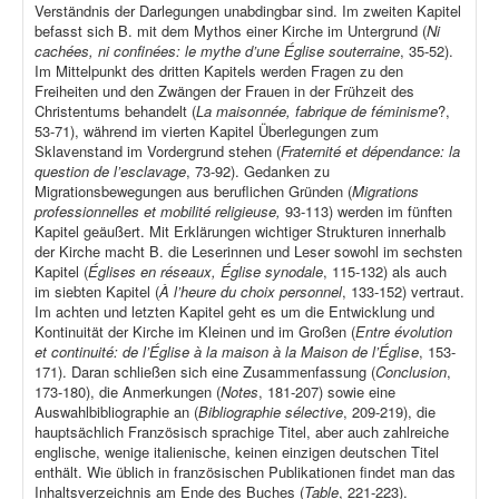
Verständnis der Darlegungen unabdingbar sind. Im zweiten Kapitel
befasst sich B. mit dem Mythos einer Kirche im Untergrund (
Ni
cachées, ni confinées: le mythe d’une Église souterraine
, 35-52).
Im Mittelpunkt des dritten Kapitels werden Fragen zu den
Freiheiten und den Zwängen der Frauen in der Frühzeit des
Christentums behandelt (
La maisonnée, fabrique de féminisme
?,
53-71), während im vierten Kapitel Überlegungen zum
Sklavenstand im Vordergrund stehen (
Fraternité et dépendance: la
question de l’esclavage
, 73-92). Gedanken zu
Migrationsbewegungen aus beruflichen Gründen (
Migrations
professionnelles et mobilité religieuse,
93-113) werden im fünften
Kapitel geäußert. Mit Erklärungen wichtiger Strukturen innerhalb
der Kirche macht B. die Leserinnen und Leser sowohl im sechsten
Kapitel (
Églises en réseaux, Église synodale
, 115-132) als auch
im siebten Kapitel (
À l’heure du choix personnel
, 133-152) vertraut.
Im achten und letzten Kapitel geht es um die Entwicklung und
Kontinuität der Kirche im Kleinen und im Großen (
Entre évolution
et continuité: de l’Église à la maison à la Maison de l’Église
, 153-
171). Daran schließen sich eine Zusammenfassung (
Conclusion
,
173-180), die Anmerkungen (
Notes
, 181-207) sowie eine
Auswahlbibliographie an (
Bibliographie sélective
, 209-219), die
hauptsächlich Französisch sprachige Titel, aber auch zahlreiche
englische, wenige italienische, keinen einzigen deutschen Titel
enthält. Wie üblich in französischen Publikationen findet man das
Inhaltsverzeichnis am Ende des Buches (
Table
, 221-223).