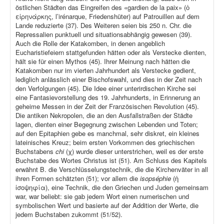
östlichen Städten das Eingreifen des «gardien de la paix» (ὁ
εἰρηνάρκης, l’irénarque, Friedenshüter) auf Patrouillen auf dem
Lande reduzierte (37). Des Weiteren seien bis 250 n. Chr. die
Repressalien punktuell und situationsabhängig gewesen (39).
Auch die Rolle der Katakomben, in denen angeblich
Eucharistiefeiern stattgefunden hätten oder als Verstecke dienten,
hält sie für einen Mythos (45). Ihrer Meinung nach hätten die
Katakomben nur im vierten Jahrhundert als Verstecke gedient,
lediglich anlässlich einer Bischofswahl, und dies in der Zeit nach
den Verfolgungen (45). Die Idee einer unterirdischen Kirche sei
eine Fantasievorstellung des 19. Jahrhunderts, in Erinnerung an
geheime Messen in der Zeit der Französischen Revolution (45).
Die antiken Nekropolen, die an den Ausfallstraßen der Städte
lagen, dienten einer Begegnung zwischen Lebenden und Toten;
auf den Epitaphien gebe es manchmal, sehr diskret, ein kleines
lateinisches Kreuz; beim ersten Vorkommen des griechischen
Buchstabens
chi
(χ) wurde dieser unterstrichen, weil es der erste
Buchstabe des Wortes Christus ist (51). Am Schluss des Kapitels
erwähnt B. die Verschlüsselungstechnik, die die Kirchenväter in all
ihren Formen schätzten (51); vor allem die
isopséphie
(ἡ
ἰσοψηφία), eine Technik, die den Griechen und Juden gemeinsam
war, war beliebt: sie gab jedem Wort einen numerischen und
symbolischen Wert und basierte auf der Addition der Werte, die
jedem Buchstaben zukommt (51/52).