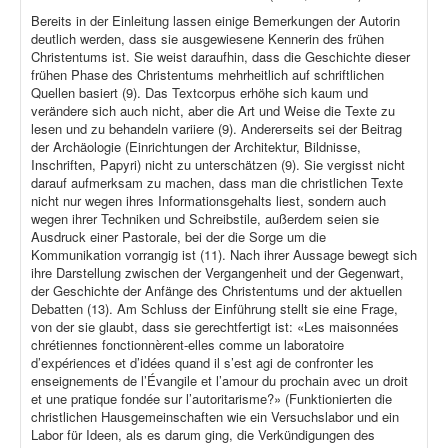
Bereits in der Einleitung lassen einige Bemerkungen der Autorin
deutlich werden, dass sie ausgewiesene Kennerin des frühen
Christentums ist. Sie weist daraufhin, dass die Geschichte dieser
frühen Phase des Christentums mehrheitlich auf schriftlichen
Quellen basiert (9). Das Textcorpus erhöhe sich kaum und
verändere sich auch nicht, aber die Art und Weise die Texte zu
lesen und zu behandeln variiere (9). Andererseits sei der Beitrag
der Archäologie (Einrichtungen der Architektur, Bildnisse,
Inschriften, Papyri) nicht zu unterschätzen (9). Sie vergisst nicht
darauf aufmerksam zu machen, dass man die christlichen Texte
nicht nur wegen ihres Informationsgehalts liest, sondern auch
wegen ihrer Techniken und Schreibstile, außerdem seien sie
Ausdruck einer Pastorale, bei der die Sorge um die
Kommunikation vorrangig ist (11). Nach ihrer Aussage bewegt sich
ihre Darstellung zwischen der Vergangenheit und der Gegenwart,
der Geschichte der Anfänge des Christentums und der aktuellen
Debatten (13). Am Schluss der Einführung stellt sie eine Frage,
von der sie glaubt, dass sie gerechtfertigt ist: «Les maisonnées
chrétiennes fonctionnèrent-elles comme un laboratoire
d’expériences et d’idées quand il s’est agi de confronter les
enseignements de l’Évangile et l’amour du prochain avec un droit
et une pratique fondée sur l’autoritarisme?» (Funktionierten die
christlichen Hausgemeinschaften wie ein Versuchslabor und ein
Labor für Ideen, als es darum ging, die Verkündigungen des