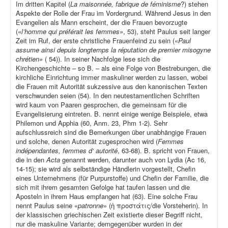
Im dritten Kapitel (
La maisonnée, fabrique de féminisme
?) stehen
Aspekte der Rolle der Frau im Vordergrund. Während Jesus in den
Evangelien als Mann erscheint, der die Frauen bevorzugte
(«
l’homme qui préférait les femmes»
, 53), steht Paulus seit langer
Zeit im Ruf, der erste christliche Frauenfeind zu sein («
Paul
assume ainsi depuis longtemps la réputation de premier misogyne
chrétien»
( 54)). In seiner Nachfolge lese sich die
Kirchengeschichte – so B. – als eine Folge von Bestrebungen, die
kirchliche Einrichtung immer maskuliner werden zu lassen, wobei
die Frauen mit Autorität sukzessive aus den kanonischen Texten
verschwunden seien (54). In den neutestamentlichen Schriften
wird kaum von Paaren gesprochen, die gemeinsam für die
Evangelisierung eintreten. B. nennt einige wenige Beispiele, etwa
Philemon und Apphia (60, Anm. 23, Phm 1-2). Sehr
aufschlussreich sind die Bemerkungen über unabhängige Frauen
und solche, denen Autorität zugesprochen wird (
Femmes
indépendantes, femmes d‘ autorité
, 63-68). B. spricht von Frauen,
die in den
Acta
genannt werden, darunter auch von Lydia (Ac 16,
14-15); sie wird als selbständige Händlerin vorgestellt, Chefin
eines Unternehmens (für Purpurstoffe) und Chefin der Familie, die
sich mit ihrem gesamten Gefolge hat taufen lassen und die
Aposteln in ihrem Haus empfangen hat (63). Eine solche Frau
nennt Paulus seine «
patronne
» (ἡ προστάτις/die Vorsteherin). In
der klassischen griechischen Zeit existierte dieser Begriff nicht,
nur die maskuline Variante; demgegenüber wurden in der