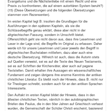
Evangeliums und die Nächstenliebe mit einem Recht und eine
Praxis zu konfrontieren, die auf einem autoritären System beruht?)
(15) (Diese Übersetzungen und die folgenden Übersetzungen
stammen vom Rezensenten).
Im ersten Kapitel legt B. insofern die Grundlagen für die
Ausführungen in den späteren Kapiteln, als sie die
Schlüsselbegriffe genau erklärt, diese aber nicht in der
altgriechischen Fassung, sondern in Umschrift bietet.
Offensichtlich geht sie nicht davon aus, dass ihre Leserinnen und
Leser in der Lage sind, die Begriffe im Original zu erfassen. Daher
werde ich für unsere Leserinnen und Leser jeweils den Begriff in
altgriechischen Buchstaben mitliefern, dazu aber auch eine
deutsche Übersetzung. Hilfreich ist auch, dass die Autorin stets
auf Quellen verweist, sei es auf die Texte des Neuen Testaments,
sei es auf Schriften der Kirchenväter, aber auch auf pagane
Textstellen. Damit erhalten ihre Aussagen ein wissenschaftliches
Fundament und zeigen übrigens ihre enorme Kenntnis der antiken
christlichen Literatur. Es bleibt noch der Hinweis, dass B. nicht nur
für Theologen schreibt, sondern auch für an den antiken Sprachen
Interessierte.
Den Auftakt im ersten Kapitel bildet der Hinweis, dass in den
ältesten christlichen Texten, nämlich in den autobiographischen
Briefen des Paulus, die in den 50er Jahren auf Griechisch verfasst
wurden, die Gemeinschaft der Schüler Christi erscheint, basierend