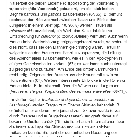
Kaiserzeit die beiden Lexeme (ὁ προστάτης/der Vorsteher; ἡ
προστάτις/die Vorsteherin) gebraucht, um die lateinischen
Begriffe
patronus
und
patrona
zu übersetzen (64/65). B. bemüht
nochmals den Briefwechsel zwischen Trajan und Plinius dem
Jüngeren; in einem Brief (ep
.
10, 96, 8) werden Frauen als
ministrae
(66) bezeichnet, ein Wort, das B. als lateinische
Entsprechung für
diákonoi
(διάκονοι/Diener) vermutet. Auch wenn
Frauen hohe Wertschätzung entgegengebracht wurde, so bedeutet
dies nicht, dass sie den Männern gleichrangig waren. Tertullian
weigerte sich den Frauen das Recht zuzusprechen, die Leitung
des Abendmahles zu übernehmen, wie es in den Apokryphen in
einigen Gemeinschaften vorkam (67); es war ihnen auch untersagt
zu predigen und zu taufen. Am Ende des dritten Jahrhunderts
rechtfertigt Origenes den Ausschluss der Frauen mit sozialen
Konventionen (67). Weitere interessante Einblicke in die Rolle von
Frauen bietet B. im Abschnitt über die Witwen und Jungfrauen
(
Veuves et vierges: l’organisation des femmes entre elles
(68-71)).
Im vierten Kapitel (
Fraternité et dépendance: la question de
l’esclavage
) werden Fragen zum Thema Sklaven behandelt. B.
erläutert unter anderem, wie jemand zum Sklaven wurde (etwa
durch Piraterie und in Bürgerkriegszeiten) und greift dabei auf
bekannte Quellen zurück (75); sie liefert auch Informationen über
die finanzielle Lage der Sklaven und wie sich ein solcher
freikaufen konnte. Sie geht der semantischen Bedeutung des