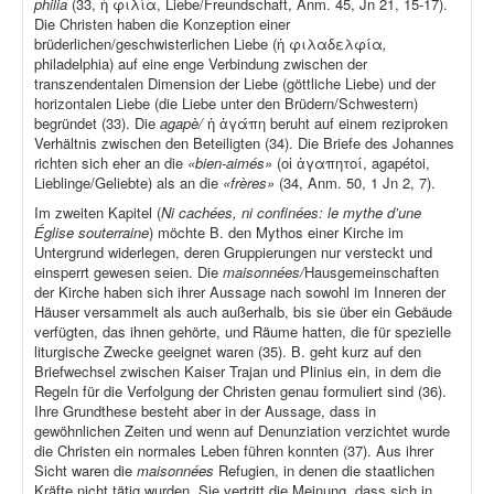
philia
(33, ἡ φιλία, Liebe/Freundschaft, Anm. 45, Jn 21, 15-17).
Die Christen haben die Konzeption einer
brüderlichen/geschwisterlichen Liebe (ἡ φιλαδελφία
,
philadelphia) auf eine enge Verbindung zwischen der
transzendentalen Dimension der Liebe (göttliche Liebe) und der
horizontalen Liebe (die Liebe unter den Brüdern/Schwestern)
begründet (33). Die
agapè/
ἡ ἀγάπη beruht auf einem reziproken
Verhältnis zwischen den Beteiligten (34). Die Briefe des Johannes
richten sich eher an die
«bien-aimés»
(οἱ ἀγαπητοί, agapétoi,
Lieblinge/Geliebte) als an die
«frères»
(34, Anm. 50, 1 Jn 2, 7).
Im zweiten Kapitel (
Ni cachées, ni confinées: le mythe d’une
Église souterraine
) möchte B. den Mythos einer Kirche im
Untergrund widerlegen, deren Gruppierungen nur versteckt und
einsperrt gewesen seien. Die
maisonnées/
Hausgemeinschaften
der Kirche haben sich ihrer Aussage nach sowohl im Inneren der
Häuser versammelt als auch außerhalb, bis sie über ein Gebäude
verfügten, das ihnen gehörte, und Räume hatten, die für spezielle
liturgische Zwecke geeignet waren (35). B. geht kurz auf den
Briefwechsel zwischen Kaiser Trajan und Plinius ein, in dem die
Regeln für die Verfolgung der Christen genau formuliert sind (36).
Ihre Grundthese besteht aber in der Aussage, dass in
gewöhnlichen Zeiten und wenn auf Denunziation verzichtet wurde
die Christen ein normales Leben führen konnten (37). Aus ihrer
Sicht waren die
maisonnées
Refugien, in denen die staatlichen
Kräfte nicht tätig wurden. Sie vertritt die Meinung, dass sich in