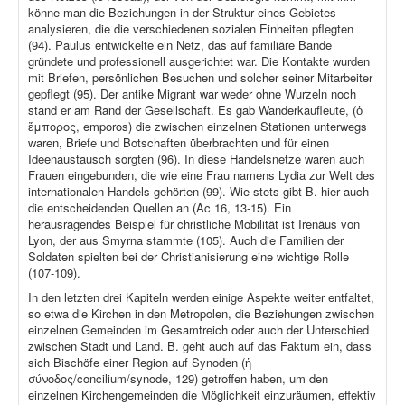
könne man die Beziehungen in der Struktur eines Gebietes
analysieren, die die verschiedenen sozialen Einheiten pflegten
(94). Paulus entwickelte ein Netz, das auf familiäre Bande
gründete und professionell ausgerichtet war. Die Kontakte wurden
mit Briefen, persönlichen Besuchen und solcher seiner Mitarbeiter
gepflegt (95). Der antike Migrant war weder ohne Wurzeln noch
stand er am Rand der Gesellschaft. Es gab Wanderkaufleute, (ὁ
ἔμπορος, emporos) die zwischen einzelnen Stationen unterwegs
waren, Briefe und Botschaften überbrachten und für einen
Ideenaustausch sorgten (96). In diese Handelsnetze waren auch
Frauen eingebunden, die wie eine Frau namens Lydia zur Welt des
internationalen Handels gehörten (99). Wie stets gibt B. hier auch
die entscheidenden Quellen an (Ac 16, 13-15). Ein
herausragendes Beispiel für christliche Mobilität ist Irenäus von
Lyon, der aus Smyrna stammte (105). Auch die Familien der
Soldaten spielten bei der Christianisierung eine wichtige Rolle
(107-109).
In den letzten drei Kapiteln werden einige Aspekte weiter entfaltet,
so etwa die Kirchen in den Metropolen, die Beziehungen zwischen
einzelnen Gemeinden im Gesamtreich oder auch der Unterschied
zwischen Stadt und Land. B. geht auch auf das Faktum ein, dass
sich Bischöfe einer Region auf Synoden (ἡ
σύνοδος/concilium/synode, 129) getroffen haben, um den
einzelnen Kirchengemeinden die Möglichkeit einzuräumen, effektiv