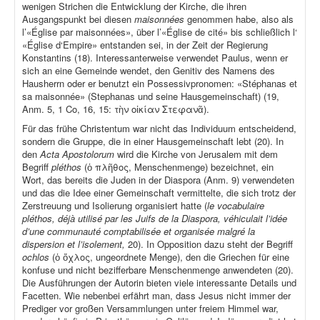
wenigen Strichen die Entwicklung der Kirche, die ihren
Ausgangspunkt bei diesen
maisonnées
genommen habe, also als
l’«Église par maisonnées», über l’«Église de cité» bis schließlich l‘
«Église d‘Empire» entstanden sei, in der Zeit der Regierung
Konstantins (18). Interessanterweise verwendet Paulus, wenn er
sich an eine Gemeinde wendet, den Genitiv des Namens des
Hausherrn oder er benutzt ein Possessivpronomen: «Stéphanas et
sa maisonnée» (Stephanas und seine Hausgemeinschaft) (19,
Anm. 5, 1 Co, 16, 15: τὴν οἰκίαν Στεφανᾶ).
Für das frühe Christentum war nicht das Individuum entscheidend,
sondern die Gruppe, die in einer Hausgemeinschaft lebt (20). In
den
Acta Apostolorum
wird die Kirche von Jerusalem mit dem
Begriff
pléthos
(ὁ πλῆθος, Menschenmenge) bezeichnet, ein
Wort, das bereits die Juden in der Diaspora (Anm. 9) verwendeten
und das die Idee einer Gemeinschaft vermittelte, die sich trotz der
Zerstreuung und Isolierung organisiert hatte (
le vocabulaire
pléthos, déjà utilisé par les Juifs de la Diaspora, véhiculait l’idée
d’une communauté comptabilisée et organisée malgré la
dispersion et l’isolement,
20). In Opposition dazu steht der Begriff
ochlos
(ὁ ὄχλος, ungeordnete Menge), den die Griechen für eine
konfuse und nicht bezifferbare Menschenmenge anwendeten (20).
Die Ausführungen der Autorin bieten viele interessante Details und
Facetten. Wie nebenbei erfährt man, dass Jesus nicht immer der
Prediger vor großen Versammlungen unter freiem Himmel war,