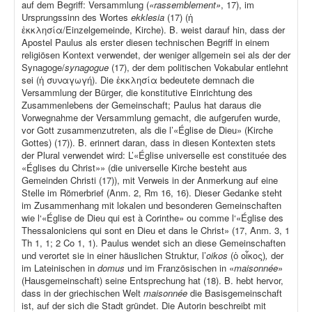
auf dem Begriff: Versammlung (
«rassemblement»
, 17), im
Ursprungssinn des Wortes
ekklesia
(17) (ἡ
ἐκκλησία/Einzelgemeinde, Kirche). B. weist darauf hin, dass der
Apostel Paulus als erster diesen technischen Begriff in einem
religiösen Kontext verwendet, der weniger allgemein sei als der der
Synagoge/
synagogue
(17), der dem politischen Vokabular entlehnt
sei (ἡ συναγωγή). Die ἐκκλησία bedeutete demnach die
Versammlung der Bürger, die konstitutive Einrichtung des
Zusammenlebens der Gemeinschaft; Paulus hat daraus die
Vorwegnahme der Versammlung gemacht, die aufgerufen wurde,
vor Gott zusammenzutreten, als die l’«Église de Dieu» (Kirche
Gottes) (17)). B. erinnert daran, dass in diesen Kontexten stets
der Plural verwendet wird: L’«Église universelle est constituée des
«Églises du Christ»» (die universelle Kirche besteht aus
Gemeinden Christi (17)), mit Verweis in der Anmerkung auf eine
Stelle im Römerbrief (Anm. 2, Rm 16, 16). Dieser Gedanke steht
im Zusammenhang mit lokalen und besonderen Gemeinschaften
wie l‘«Église de Dieu qui est à Corinthe» ou comme l‘«Église des
Thessaloniciens qui sont en Dieu et dans le Christ» (17, Anm. 3, 1
Th 1, 1; 2 Co 1, 1). Paulus wendet sich an diese Gemeinschaften
und verortet sie in einer häuslichen Struktur, l’
oikos
(ὁ οἶκος)
,
der
im Lateinischen in
domus
und im Französischen in «
maisonnée
»
(Hausgemeinschaft) seine Entsprechung hat (18). B. hebt hervor,
dass in der griechischen Welt
maisonnée
die Basisgemeinschaft
ist, auf der sich die Stadt gründet. Die Autorin beschreibt mit