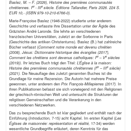
Baslez, M. – F. (2026), Histoire des premières communautés
er
e
chrétiennes. I
- III
siècle. Éditions Tallandier, Paris 2026. 224 S.
EUR 10,- (ISBN 979-10-210-6766-0).
Marie-Françoise Baslez (1946-2022) studierte unter anderem
Geschichte und verfasste ihre Dissertation unter der Ägide des
Gräzisten André Laronde. Sie lehrte an verschiedenen
französischen Universitäten, zuletzt an der Sorbonne in Paris
(Geschichte des antiken Christentums). Baslez (B.) hat zahlreiche
Bücher verfasst (
Comment notre monde est devenu chrétien
(2008), Jésus: Dictionnaire historique des évangiles (2017),
er
e
Comment les chrétiens sont devenus catholiques: I
– V
siècles
(2019))
. Ihr letztes Buch trägt den Titel:
L’Église à la maison:
er
e
Histoire des premières communautés chrétiennes (I
– III
siècle)
(2021).
Die Neuauflage des zuletzt genannten Buches ist die
Grundlage für meine Rezension. Die Autorin hat mehrere Preise
gewonnen, unter anderem den
Prix François-Millepierres (2017).
In
ihren Publikationen befasst sie sich vorwiegend mit den Religionen
der griechisch-römischen Welt und untersucht die Strukturen der
religiösen Gemeinschaften und die Verankerung in den
verschiedenen Netzwerken.
Das zu besprechende Buch ist klar gegliedert und enthält nach der
Einführung (
Introduction,
7-15
)
acht Kapitel. Im ersten Kapitel (
Les
Églises de maisonnée: représentation et réalité,
17-34) werden
wesentliche Grundbegriffe erläutert, deren Kenntnis für das