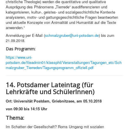
christliche Theologie) werden die quantitative und qualitative
Ausprägung des Phänomens „Tierrede“ ausdifferenzieren und
kategorisieren, kultur-, geistes- und sozialgeschichtliche Kontexte
analysieren, motiv- und gattungsgeschichtliche Fragen beantworten
und aktuelle Konzepte von Animalität und Humanität auf die Texte
anwenden.“
Anmeldung per E-Mail (
schmalzgruber@uni-potsdam.de
) bis zum
21.09.2018.
Das Programm:
https://www.uni-
potsdam.de/fileadmin01/klassphil/Veranstaltungen/Tagungen_etc/Sch
malzgruber_Tierreden/Tagungsprogramm_offiziell.pdf
14. Potsdamer Lateintag (für
Lehrkräfte und SchülerInnen)
Ort: Universität Postdam, Griebnitzsee, am 05.10.2018
von 09:30 bis 14:15 Uhr
Thema:
Im Schatten der Gesellschaft? Roms Umgang mit sozialen