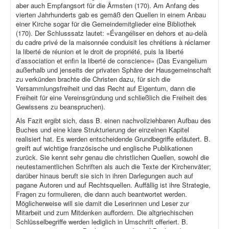
aber auch Empfangsort für die Ärmsten (170). Am Anfang des
vierten Jahrhunderts gab es gemäß den Quellen in einem Anbau
einer Kirche sogar für die Gemeindemitglieder eine Bibliothek
(170). Der Schlusssatz lautet: «Évangéliser en dehors et au-delà
du cadre privé de la maisonnée conduisit les chrétiens à réclamer
la liberté de réunion et le droit de propriété, puis la liberté
d’association et enfin la liberté de conscience» (Das Evangelium
außerhalb und jenseits der privaten Sphäre der Hausgemeinschaft
zu verkünden brachte die Christen dazu, für sich die
Versammlungsfreiheit und das Recht auf Eigentum, dann die
Freiheit für eine Vereinsgründung und schließlich die Freiheit des
Gewissens zu beanspruchen).
Als Fazit ergibt sich, dass B. einen nachvollziehbaren Aufbau des
Buches und eine klare Strukturierung der einzelnen Kapitel
realisiert hat. Es werden entscheidende Grundbegriffe erläutert. B.
greift auf wichtige französische und englische Publikationen
zurück. Sie kennt sehr genau die christlichen Quellen, sowohl die
neutestamentlichen Schriften als auch die Texte der Kirchenväter;
darüber hinaus beruft sie sich in ihren Darlegungen auch auf
pagane Autoren und auf Rechtsquellen. Auffällig ist ihre Strategie,
Fragen zu formulieren, die dann auch beantwortet werden.
Möglicherweise will sie damit die Leserinnen und Leser zur
Mitarbeit und zum Mitdenken auffordern. Die altgriechischen
Schlüsselbegriffe werden lediglich in Umschrift offeriert. B.