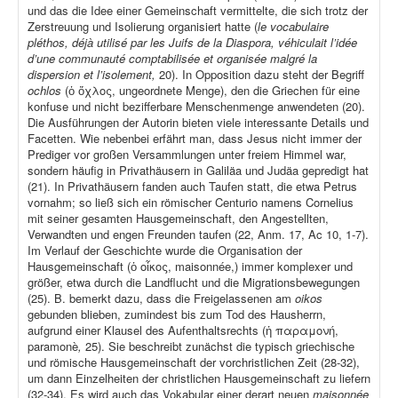
und das die Idee einer Gemeinschaft vermittelte, die sich trotz der
Zerstreuung und Isolierung organisiert hatte (
le vocabulaire
pléthos, déjà utilisé par les Juifs de la Diaspora, véhiculait l’idée
d’une communauté comptabilisée et organisée malgré la
dispersion et l’isolement,
20). In Opposition dazu steht der Begriff
ochlos
(ὁ ὄχλος, ungeordnete Menge), den die Griechen für eine
konfuse und nicht bezifferbare Menschenmenge anwendeten (20).
Die Ausführungen der Autorin bieten viele interessante Details und
Facetten. Wie nebenbei erfährt man, dass Jesus nicht immer der
Prediger vor großen Versammlungen unter freiem Himmel war,
sondern häufig in Privathäusern in Galiläa und Judäa gepredigt hat
(21). In Privathäusern fanden auch Taufen statt, die etwa Petrus
vornahm; so ließ sich ein römischer Centurio namens Cornelius
mit seiner gesamten Hausgemeinschaft, den Angestellten,
Verwandten und engen Freunden taufen (22, Anm. 17, Ac 10, 1-7).
Im Verlauf der Geschichte wurde die Organisation der
Hausgemeinschaft (ὁ οἶκος, maisonnée,) immer komplexer und
größer, etwa durch die Landflucht und die Migrationsbewegungen
(25). B. bemerkt dazu, dass die Freigelassenen am
oikos
gebunden blieben, zumindest bis zum Tod des Hausherrn,
aufgrund einer Klausel des Aufenthaltsrechts (ἡ παραμονή,
paramonè
,
25). Sie beschreibt zunächst die typisch griechische
und römische Hausgemeinschaft der vorchristlichen Zeit (28-32),
um dann Einzelheiten der christlichen Hausgemeinschaft zu liefern
(32-34). Es wird auch das Vokabular einer derart neuen
maisonnée