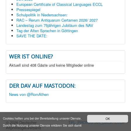
European Certificate of Classical Languages ECCL
Pressespiegel
Schulpolitik in Niedersachsen:
RAC – Rerum Antiquarum Certamen 2026/ 2027
Landestag zum 75jährigen Jubiläum des NAV
Tag der Alten Sprachen in Göttingen
SAVE THE DATE:
WER IST ONLINE?
Aktuell sind 408 Gäste und keine Mitglieder online
DER DAV AUF MASTODON:
News von @RomAthen
Cookies helfen uns bei der Bereitstellung unserer Dienste.
OK
© 2026 Deutscher
TPL_PROTOSTAR_BACKTOTOP
Durch die Nutzung unserer Dienste erklären Sie sich damit
Altphilologenverband