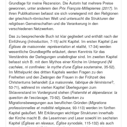
Grundlage für meine Rezension. Die Autorin hat mehrere Preise
gewonnen, unter anderem den
Prix François-Millepierres (2017).
In
ihren Publikationen befasst sie sich vorwiegend mit den Religionen
der griechisch-römischen Welt und untersucht die Strukturen der
religiösen Gemeinschaften und die Verankerung in den
verschiedenen Netzwerken.
Das zu besprechende Buch ist klar gegliedert und enthält nach der
Einführung (
Introduction,
7-15
)
acht Kapitel. Im ersten Kapitel (
Les
Églises de maisonnée: représentation et réalité,
17-34) werden
wesentliche Grundbegriffe erläutert, deren Kenntnis für das
Verständnis der Darlegungen unabdingbar sind. Im zweiten Kapitel
befasst sich B. mit dem Mythos einer Kirche im Untergrund (
Ni
cachées, ni confinées: le mythe d’une Église souterraine
, 35-52).
Im Mittelpunkt des dritten Kapitels werden Fragen zu den
Freiheiten und den Zwängen der Frauen in der Frühzeit des
Christentums behandelt (
La maisonnée, fabrique de féminisme
?,
53-71), während im vierten Kapitel Überlegungen zum
Sklavenstand im Vordergrund stehen (
Fraternité et dépendance: la
question de l’esclavage
, 73-92). Gedanken zu
Migrationsbewegungen aus beruflichen Gründen (
Migrations
professionnelles et mobilité religieuse,
93-113) werden im fünften
Kapitel geäußert. Mit Erklärungen wichtiger Strukturen innerhalb
der Kirche macht B. die Leserinnen und Leser sowohl im sechsten
Kapitel (
Églises en réseaux, Église synodale
, 115-132) als auch