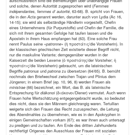
aufschlussreich sind die Bemerkungen über unabhängige Frauen
und solche, denen Autorität zugesprochen wird (
Femmes
indépendantes, femmes d‘ autorité
, 63-68). B. spricht von Frauen,
die in den
Acta
genannt werden, darunter auch von Lydia (Ac 16,
14-15); sie wird als selbständige Händlerin vorgestellt, Chefin
eines Unternehmens (für Purpurstoffe) und Chefin der Familie, die
sich mit ihrem gesamten Gefolge hat taufen lassen und die
Aposteln in ihrem Haus empfangen hat (63). Eine solche Frau
nennt Paulus seine «
patronne
» (ἡ προστάτις/die Vorsteherin). In
der klassischen griechischen Zeit existierte dieser Begriff nicht,
nur die maskuline Variante; demgegenüber wurden in der
Kaiserzeit die beiden Lexeme (ὁ προστάτης/der Vorsteher; ἡ
προστάτις/die Vorsteherin) gebraucht, um die lateinischen
Begriffe
patronus
und
patrona
zu übersetzen (64/65). B. bemüht
nochmals den Briefwechsel zwischen Trajan und Plinius dem
Jüngeren; in einem Brief (ep
.
10, 96, 8) werden Frauen als
ministrae
(66) bezeichnet, ein Wort, das B. als lateinische
Entsprechung für
diákonoi
(διάκονοι/Diener) vermutet. Auch wenn
Frauen hohe Wertschätzung entgegengebracht wurde, so bedeutet
dies nicht, dass sie den Männern gleichrangig waren. Tertullian
weigerte sich den Frauen das Recht zuzusprechen, die Leitung
des Abendmahles zu übernehmen, wie es in den Apokryphen in
einigen Gemeinschaften vorkam (67); es war ihnen auch untersagt
zu predigen und zu taufen. Am Ende des dritten Jahrhunderts
rechtfertigt Origenes den Ausschluss der Frauen mit sozialen