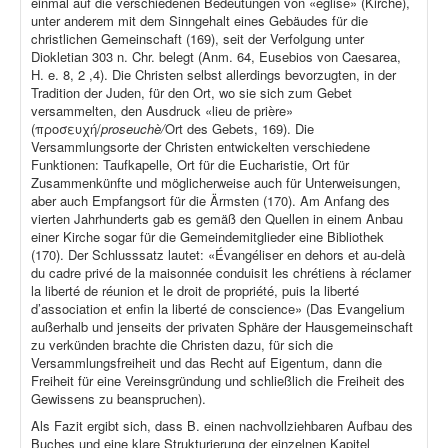
einmal auf die verschiedenen Bedeutungen von «église» (Kirche),
unter anderem mit dem Sinngehalt eines Gebäudes für die
christlichen Gemeinschaft (169), seit der Verfolgung unter
Diokletian 303 n. Chr. belegt (Anm. 64, Eusebios von Caesarea,
H. e. 8, 2 ,4). Die Christen selbst allerdings bevorzugten, in der
Tradition der Juden, für den Ort, wo sie sich zum Gebet
versammelten, den Ausdruck «lieu de prière»
(προσευχή/
proseuchè/
Ort des Gebets, 169). Die
Versammlungsorte der Christen entwickelten verschiedene
Funktionen: Taufkapelle, Ort für die Eucharistie, Ort für
Zusammenkünfte und möglicherweise auch für Unterweisungen,
aber auch Empfangsort für die Ärmsten (170). Am Anfang des
vierten Jahrhunderts gab es gemäß den Quellen in einem Anbau
einer Kirche sogar für die Gemeindemitglieder eine Bibliothek
(170). Der Schlusssatz lautet: «Évangéliser en dehors et au-delà
du cadre privé de la maisonnée conduisit les chrétiens à réclamer
la liberté de réunion et le droit de propriété, puis la liberté
d’association et enfin la liberté de conscience» (Das Evangelium
außerhalb und jenseits der privaten Sphäre der Hausgemeinschaft
zu verkünden brachte die Christen dazu, für sich die
Versammlungsfreiheit und das Recht auf Eigentum, dann die
Freiheit für eine Vereinsgründung und schließlich die Freiheit des
Gewissens zu beanspruchen).
Als Fazit ergibt sich, dass B. einen nachvollziehbaren Aufbau des
Buches und eine klare Strukturierung der einzelnen Kapitel