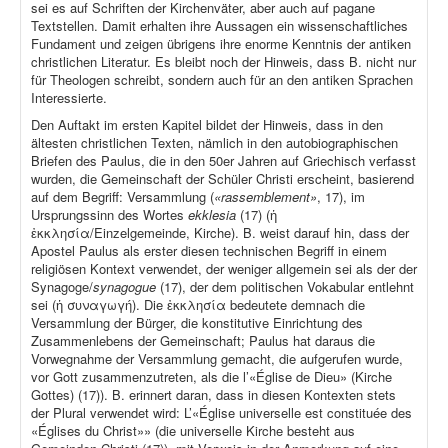
sei es auf Schriften der Kirchenväter, aber auch auf pagane
Textstellen. Damit erhalten ihre Aussagen ein wissenschaftliches
Fundament und zeigen übrigens ihre enorme Kenntnis der antiken
christlichen Literatur. Es bleibt noch der Hinweis, dass B. nicht nur
für Theologen schreibt, sondern auch für an den antiken Sprachen
Interessierte.
Den Auftakt im ersten Kapitel bildet der Hinweis, dass in den
ältesten christlichen Texten, nämlich in den autobiographischen
Briefen des Paulus, die in den 50er Jahren auf Griechisch verfasst
wurden, die Gemeinschaft der Schüler Christi erscheint, basierend
auf dem Begriff: Versammlung (
«rassemblement»
, 17), im
Ursprungssinn des Wortes
ekklesia
(17) (ἡ
ἐκκλησία/Einzelgemeinde, Kirche). B. weist darauf hin, dass der
Apostel Paulus als erster diesen technischen Begriff in einem
religiösen Kontext verwendet, der weniger allgemein sei als der der
Synagoge/
synagogue
(17), der dem politischen Vokabular entlehnt
sei (ἡ συναγωγή). Die ἐκκλησία bedeutete demnach die
Versammlung der Bürger, die konstitutive Einrichtung des
Zusammenlebens der Gemeinschaft; Paulus hat daraus die
Vorwegnahme der Versammlung gemacht, die aufgerufen wurde,
vor Gott zusammenzutreten, als die l’«Église de Dieu» (Kirche
Gottes) (17)). B. erinnert daran, dass in diesen Kontexten stets
der Plural verwendet wird: L’«Église universelle est constituée des
«Églises du Christ»» (die universelle Kirche besteht aus