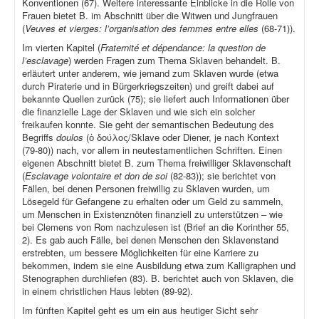
Konventionen (67). Weitere interessante Einblicke in die Rolle von
Frauen bietet B. im Abschnitt über die Witwen und Jungfrauen
(
Veuves et vierges: l’organisation des femmes entre elles
(68-71)).
Im vierten Kapitel (
Fraternité et dépendance: la question de
l’esclavage
) werden Fragen zum Thema Sklaven behandelt. B.
erläutert unter anderem, wie jemand zum Sklaven wurde (etwa
durch Piraterie und in Bürgerkriegszeiten) und greift dabei auf
bekannte Quellen zurück (75); sie liefert auch Informationen über
die finanzielle Lage der Sklaven und wie sich ein solcher
freikaufen konnte. Sie geht der semantischen Bedeutung des
Begriffs
doulos
(ὁ δούλος/Sklave oder Diener, je nach Kontext
(79-80)) nach, vor allem in neutestamentlichen Schriften. Einen
eigenen Abschnitt bietet B. zum Thema freiwilliger Sklavenschaft
(
Esclavage volontaire et don de soi
(82-83)); sie berichtet von
Fällen, bei denen Personen freiwillig zu Sklaven wurden, um
Lösegeld für Gefangene zu erhalten oder um Geld zu sammeln,
um Menschen in Existenznöten finanziell zu unterstützen – wie
bei Clemens von Rom nachzulesen ist (Brief an die Korinther 55,
2). Es gab auch Fälle, bei denen Menschen den Sklavenstand
erstrebten, um bessere Möglichkeiten für eine Karriere zu
bekommen, indem sie eine Ausbildung etwa zum Kalligraphen und
Stenographen durchliefen (83). B. berichtet auch von Sklaven, die
in einem christlichen Haus lebten (89-92).
Im fünften Kapitel geht es um ein aus heutiger Sicht sehr