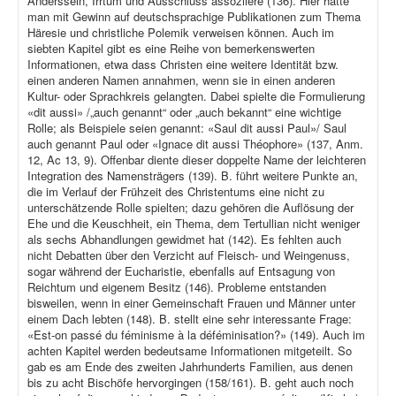
Anderssein, Irrtum und Ausschluss assoziiere (136). Hier hätte
man mit Gewinn auf deutschsprachige Publikationen zum Thema
Häresie und christliche Polemik verweisen können. Auch im
siebten Kapitel gibt es eine Reihe von bemerkenswerten
Informationen, etwa dass Christen eine weitere Identität bzw.
einen anderen Namen annahmen, wenn sie in einen anderen
Kultur- oder Sprachkreis gelangten. Dabei spielte die Formulierung
«dit aussi» /„auch genannt“ oder „auch bekannt“ eine wichtige
Rolle; als Beispiele seien genannt: «Saul dit aussi Paul»/ Saul
auch genannt Paul oder «Ignace dit aussi Théophore» (137, Anm.
12, Ac 13, 9). Offenbar diente dieser doppelte Name der leichteren
Integration des Namensträgers (139). B. führt weitere Punkte an,
die im Verlauf der Frühzeit des Christentums eine nicht zu
unterschätzende Rolle spielten; dazu gehören die Auflösung der
Ehe und die Keuschheit, ein Thema, dem Tertullian nicht weniger
als sechs Abhandlungen gewidmet hat (142). Es fehlten auch
nicht Debatten über den Verzicht auf Fleisch- und Weingenuss,
sogar während der Eucharistie, ebenfalls auf Entsagung von
Reichtum und eigenem Besitz (146). Probleme entstanden
bisweilen, wenn in einer Gemeinschaft Frauen und Männer unter
einem Dach lebten (148). B. stellt eine sehr interessante Frage:
«Est-on passé du féminisme à la déféminisation?» (149). Auch im
achten Kapitel werden bedeutsame Informationen mitgeteilt. So
gab es am Ende des zweiten Jahrhunderts Familien, aus denen
bis zu acht Bischöfe hervorgingen (158/161). B. geht auch noch