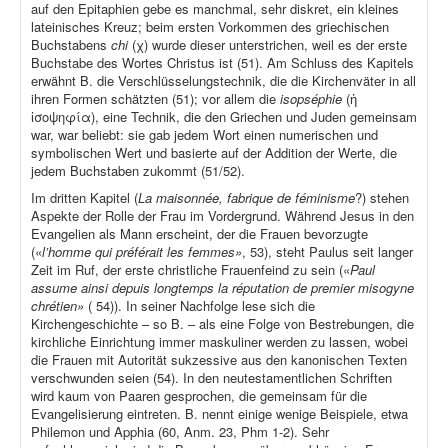
auf den Epitaphien gebe es manchmal, sehr diskret, ein kleines
lateinisches Kreuz; beim ersten Vorkommen des griechischen
Buchstabens
chi
(χ) wurde dieser unterstrichen, weil es der erste
Buchstabe des Wortes Christus ist (51). Am Schluss des Kapitels
erwähnt B. die Verschlüsselungstechnik, die die Kirchenväter in all
ihren Formen schätzten (51); vor allem die
isopséphie
(ἡ
ἰσοψηφία), eine Technik, die den Griechen und Juden gemeinsam
war, war beliebt: sie gab jedem Wort einen numerischen und
symbolischen Wert und basierte auf der Addition der Werte, die
jedem Buchstaben zukommt (51/52).
Im dritten Kapitel (
La maisonnée, fabrique de féminisme
?) stehen
Aspekte der Rolle der Frau im Vordergrund. Während Jesus in den
Evangelien als Mann erscheint, der die Frauen bevorzugte
(«
l’homme qui préférait les femmes»
, 53), steht Paulus seit langer
Zeit im Ruf, der erste christliche Frauenfeind zu sein («
Paul
assume ainsi depuis longtemps la réputation de premier misogyne
chrétien»
( 54)). In seiner Nachfolge lese sich die
Kirchengeschichte – so B. – als eine Folge von Bestrebungen, die
kirchliche Einrichtung immer maskuliner werden zu lassen, wobei
die Frauen mit Autorität sukzessive aus den kanonischen Texten
verschwunden seien (54). In den neutestamentlichen Schriften
wird kaum von Paaren gesprochen, die gemeinsam für die
Evangelisierung eintreten. B. nennt einige wenige Beispiele, etwa
Philemon und Apphia (60, Anm. 23, Phm 1-2). Sehr