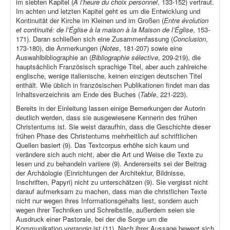
im siebten Kapitel (
À l’heure du choix personnel
, 133-152) vertraut.
Im achten und letzten Kapitel geht es um die Entwicklung und
Kontinuität der Kirche im Kleinen und im Großen (
Entre évolution
et continuité: de l’Église à la maison à la Maison de l’Église
, 153-
171). Daran schließen sich eine Zusammenfassung (
Conclusion
,
173-180), die Anmerkungen (
Notes
, 181-207) sowie eine
Auswahlbibliographie an (
Bibliographie sélective
, 209-219), die
hauptsächlich Französisch sprachige Titel, aber auch zahlreiche
englische, wenige italienische, keinen einzigen deutschen Titel
enthält. Wie üblich in französischen Publikationen findet man das
Inhaltsverzeichnis am Ende des Buches (
Table
, 221-223).
Bereits in der Einleitung lassen einige Bemerkungen der Autorin
deutlich werden, dass sie ausgewiesene Kennerin des frühen
Christentums ist. Sie weist daraufhin, dass die Geschichte dieser
frühen Phase des Christentums mehrheitlich auf schriftlichen
Quellen basiert (9). Das Textcorpus erhöhe sich kaum und
verändere sich auch nicht, aber die Art und Weise die Texte zu
lesen und zu behandeln variiere (9). Andererseits sei der Beitrag
der Archäologie (Einrichtungen der Architektur, Bildnisse,
Inschriften, Papyri) nicht zu unterschätzen (9). Sie vergisst nicht
darauf aufmerksam zu machen, dass man die christlichen Texte
nicht nur wegen ihres Informationsgehalts liest, sondern auch
wegen ihrer Techniken und Schreibstile, außerdem seien sie
Ausdruck einer Pastorale, bei der die Sorge um die
Kommunikation vorrangig ist (11). Nach ihrer Aussage bewegt sich