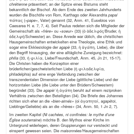
chrétienne
präsentiert; an der Spitze eines Bistums steht
bekanntlich der Bischof. Ab dem Ende des zweiten Jahrhunderts
wurden die Bischöfe von Rom, Karthago oder Alexandria
papa
/
πάπας (
«pape»
, Vater) genannt (32, Anm. 41, Eusebios von
Caesarea H
.
e
.
7, 7, 4). Seit Paulus redeten sich die Mitglieder der
Gemeinschaft als
«frère»
ou
«soeur»
(33) (ὁ ἀδελφός/Bruder, ἡ
ἀδελφή/Schwester) an. Diese Anrede war üblich, die christlichen
Hausgemeinschaften entwickelten eine Theologie, eine Ethik und
sogar eine Ekklesiologie der
agapè
(33, ἡ ἀγάπη, Liebe), die über
den Begriff hinausging, der eine alltägliche Zuneigung bezeichnet:
philia
(33, ἡ φιλία, Liebe/Freundschaft, Anm. 45, Jn 21, 15-17).
Die Christen haben die Konzeption einer
brüderlichen/geschwisterlichen Liebe (ἡ φιλαδελφία
,
philadelphia) auf eine enge Verbindung zwischen der
transzendentalen Dimension der Liebe (göttliche Liebe) und der
horizontalen Liebe (die Liebe unter den Brüdern/Schwestern)
begründet (33). Die
agapè/
ἡ ἀγάπη beruht auf einem reziproken
Verhältnis zwischen den Beteiligten (34). Die Briefe des Johannes
richten sich eher an die
«bien-aimés»
(οἱ ἀγαπητοί, agapétoi,
Lieblinge/Geliebte) als an die
«frères»
(34, Anm. 50, 1 Jn 2, 7).
Im zweiten Kapitel (
Ni cachées, ni confinées: le mythe d’une
Église souterraine
) möchte B. den Mythos einer Kirche im
Untergrund widerlegen, deren Gruppierungen nur versteckt und
einsperrt gewesen seien. Die
maisonnées/
Hausgemeinschaften