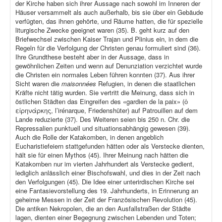
der Kirche haben sich ihrer Aussage nach sowohl im Inneren der
Häuser versammelt als auch außerhalb, bis sie über ein Gebäude
verfügten, das ihnen gehörte, und Räume hatten, die für spezielle
liturgische Zwecke geeignet waren (35). B. geht kurz auf den
Briefwechsel zwischen Kaiser Trajan und Plinius ein, in dem die
Regeln für die Verfolgung der Christen genau formuliert sind (36).
Ihre Grundthese besteht aber in der Aussage, dass in
gewöhnlichen Zeiten und wenn auf Denunziation verzichtet wurde
die Christen ein normales Leben führen konnten (37). Aus ihrer
Sicht waren die
maisonnées
Refugien, in denen die staatlichen
Kräfte nicht tätig wurden. Sie vertritt die Meinung, dass sich in
östlichen Städten das Eingreifen des «gardien de la paix» (ὁ
εἰρηνάρκης, l’irénarque, Friedenshüter) auf Patrouillen auf dem
Lande reduzierte (37). Des Weiteren seien bis 250 n. Chr. die
Repressalien punktuell und situationsabhängig gewesen (39).
Auch die Rolle der Katakomben, in denen angeblich
Eucharistiefeiern stattgefunden hätten oder als Verstecke dienten,
hält sie für einen Mythos (45). Ihrer Meinung nach hätten die
Katakomben nur im vierten Jahrhundert als Verstecke gedient,
lediglich anlässlich einer Bischofswahl, und dies in der Zeit nach
den Verfolgungen (45). Die Idee einer unterirdischen Kirche sei
eine Fantasievorstellung des 19. Jahrhunderts, in Erinnerung an
geheime Messen in der Zeit der Französischen Revolution (45).
Die antiken Nekropolen, die an den Ausfallstraßen der Städte
lagen, dienten einer Begegnung zwischen Lebenden und Toten;