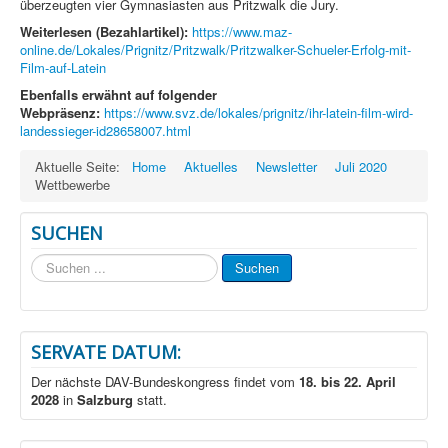
überzeugten vier Gymnasiasten aus Pritzwalk die Jury.
Weiterlesen (Bezahlartikel):
https://www.maz-
online.de/Lokales/Prignitz/Pritzwalk/Pritzwalker-Schueler-Erfolg-mit-
Film-auf-Latein
Ebenfalls erwähnt auf folgender
Webpräsenz:
https://www.svz.de/lokales/prignitz/ihr-latein-film-wird-
landessieger-id28658007.html
Aktuelle Seite:
Home
Aktuelles
Newsletter
Juli 2020
Wettbewerbe
SUCHEN
Suchen
Suchen
...
SERVATE DATUM:
Der nächste DAV-Bundeskongress findet vom
18. bis 22. April
2028
in
Salzburg
statt.