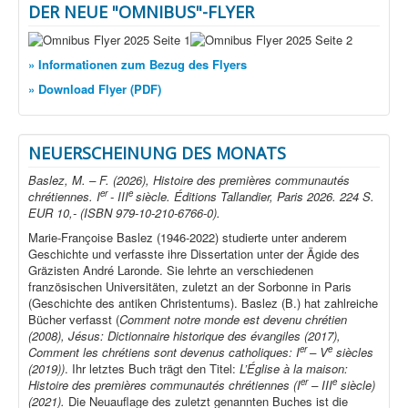
DER NEUE "OMNIBUS"-FLYER
» Informationen zum Bezug des Flyers
» Download Flyer (PDF)
NEUERSCHEINUNG DES MONATS
Baslez, M. – F. (2026), Histoire des premières communautés
er
e
chrétiennes. I
- III
siècle. Éditions Tallandier, Paris 2026. 224 S.
EUR 10,- (ISBN 979-10-210-6766-0).
Marie-Françoise Baslez (1946-2022) studierte unter anderem
Geschichte und verfasste ihre Dissertation unter der Ägide des
Gräzisten André Laronde. Sie lehrte an verschiedenen
französischen Universitäten, zuletzt an der Sorbonne in Paris
(Geschichte des antiken Christentums). Baslez (B.) hat zahlreiche
Bücher verfasst (
Comment notre monde est devenu chrétien
(2008), Jésus: Dictionnaire historique des évangiles (2017),
er
e
Comment les chrétiens sont devenus catholiques: I
– V
siècles
(2019))
. Ihr letztes Buch trägt den Titel:
L’Église à la maison:
er
e
Histoire des premières communautés chrétiennes (I
– III
siècle)
(2021).
Die Neuauflage des zuletzt genannten Buches ist die