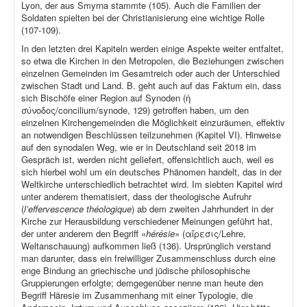
Lyon, der aus Smyrna stammte (105). Auch die Familien der
Soldaten spielten bei der Christianisierung eine wichtige Rolle
(107-109).
In den letzten drei Kapiteln werden einige Aspekte weiter entfaltet,
so etwa die Kirchen in den Metropolen, die Beziehungen zwischen
einzelnen Gemeinden im Gesamtreich oder auch der Unterschied
zwischen Stadt und Land. B. geht auch auf das Faktum ein, dass
sich Bischöfe einer Region auf Synoden (ἡ
σύνοδος/concilium/synode, 129) getroffen haben, um den
einzelnen Kirchengemeinden die Möglichkeit einzuräumen, effektiv
an notwendigen Beschlüssen teilzunehmen (Kapitel VI). Hinweise
auf den synodalen Weg, wie er in Deutschland seit 2018 im
Gespräch ist, werden nicht geliefert, offensichtlich auch, weil es
sich hierbei wohl um ein deutsches Phänomen handelt, das in der
Weltkirche unterschiedlich betrachtet wird. Im siebten Kapitel wird
unter anderem thematisiert, dass der theologische Aufruhr
(
l’effervescence théologique
) ab dem zweiten Jahrhundert in der
Kirche zur Herausbildung verschiedener Meinungen geführt hat,
der unter anderem den Begriff «
hérésie
» (αἵρεσις/Lehre,
Weltanschauung) aufkommen ließ (136). Ursprünglich verstand
man darunter, dass ein freiwilliger Zusammenschluss durch eine
enge Bindung an griechische und jüdische philosophische
Gruppierungen erfolgte; demgegenüber nenne man heute den
Begriff Häresie im Zusammenhang mit einer Typologie, die