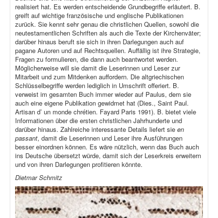
realisiert hat. Es werden entscheidende Grundbegriffe erläutert. B.
greift auf wichtige französische und englische Publikationen
zurück. Sie kennt sehr genau die christlichen Quellen, sowohl die
neutestamentlichen Schriften als auch die Texte der Kirchenväter;
darüber hinaus beruft sie sich in ihren Darlegungen auch auf
pagane Autoren und auf Rechtsquellen. Auffällig ist ihre Strategie,
Fragen zu formulieren, die dann auch beantwortet werden.
Möglicherweise will sie damit die Leserinnen und Leser zur
Mitarbeit und zum Mitdenken auffordern. Die altgriechischen
Schlüsselbegriffe werden lediglich in Umschrift offeriert. B.
verweist im gesamten Buch immer wieder auf Paulus, dem sie
auch eine eigene Publikation gewidmet hat (Dies., Saint Paul.
Artisan d’ un monde chrétien. Fayard Paris 1991). B. bietet viele
Informationen über die ersten christlichen Jahrhunderte und
darüber hinaus. Zahlreiche interessante Details liefert sie
en
passant
, damit die Leserinnen und Leser ihre Ausführungen
besser einordnen können. Es wäre nützlich, wenn das Buch auch
ins Deutsche übersetzt würde, damit sich der Leserkreis erweitern
und von ihren Darlegungen profitieren könnte.
Dietmar Schmitz