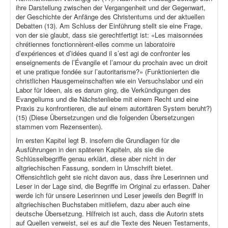
ihre Darstellung zwischen der Vergangenheit und der Gegenwart,
der Geschichte der Anfänge des Christentums und der aktuellen
Debatten (13). Am Schluss der Einführung stellt sie eine Frage,
von der sie glaubt, dass sie gerechtfertigt ist: «Les maisonnées
chrétiennes fonctionnèrent-elles comme un laboratoire
d’expériences et d’idées quand il s’est agi de confronter les
enseignements de l’Évangile et l’amour du prochain avec un droit
et une pratique fondée sur l’autoritarisme?» (Funktionierten die
christlichen Hausgemeinschaften wie ein Versuchslabor und ein
Labor für Ideen, als es darum ging, die Verkündigungen des
Evangeliums und die Nächstenliebe mit einem Recht und eine
Praxis zu konfrontieren, die auf einem autoritären System beruht?)
(15) (Diese Übersetzungen und die folgenden Übersetzungen
stammen vom Rezensenten).
Im ersten Kapitel legt B. insofern die Grundlagen für die
Ausführungen in den späteren Kapiteln, als sie die
Schlüsselbegriffe genau erklärt, diese aber nicht in der
altgriechischen Fassung, sondern in Umschrift bietet.
Offensichtlich geht sie nicht davon aus, dass ihre Leserinnen und
Leser in der Lage sind, die Begriffe im Original zu erfassen. Daher
werde ich für unsere Leserinnen und Leser jeweils den Begriff in
altgriechischen Buchstaben mitliefern, dazu aber auch eine
deutsche Übersetzung. Hilfreich ist auch, dass die Autorin stets
auf Quellen verweist, sei es auf die Texte des Neuen Testaments,