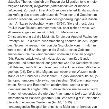
aktuelles Thema, nämlich um Fragen der Migration (und um die
religiöse Mobilität) (
Migrations professionnelles et mobilité
religieuse
). Zu Beginn ihrer Ausführungen erinnert B. daran, dass
am Anfang des ersten Jahrtausends Phönizier und Griechen im
Westen siedelten, während Wanderungsbewegungen aus Italien
nach Afrika zu beobachten waren (93/94). Sie stellt fest, dass
Paulus zwar Reisen unternommen hat, aber nicht so viele, wie
allgemein angenommen wird (94). Ein Merkmal der
Christianisierung sei die Mobilität, für die der Apostel Paulus der
Prototyp sei. In diesem Zusammenhang erläutert sie den Begriff
des Netzes (
le réseau
), der von der Soziologie kommt; mit ihm
könne man die Beziehungen in der Struktur eines Gebietes
analysieren, die die verschiedenen sozialen Einheiten pflegten
(94). Paulus entwickelte ein Netz, das auf familiäre Bande
gründete und professionell ausgerichtet war. Die Kontakte wurden
mit Briefen, persönlichen Besuchen und solcher seiner Mitarbeiter
gepflegt (95). Der antike Migrant war weder ohne Wurzeln noch
stand er am Rand der Gesellschaft. Es gab Wanderkaufleute, (ὁ
ἔμπορος, emporos) die zwischen einzelnen Stationen unterwegs
waren, Briefe und Botschaften überbrachten und für einen
Ideenaustausch sorgten (96). In diese Handelsnetze waren auch
Frauen eingebunden, die wie eine Frau namens Lydia zur Welt des
internationalen Handels gehörten (99). Wie stets gibt B. hier auch
die entscheidenden Quellen an (Ac 16, 13-15). Ein
herausragendes Beispiel für christliche Mobilität ist Irenäus von