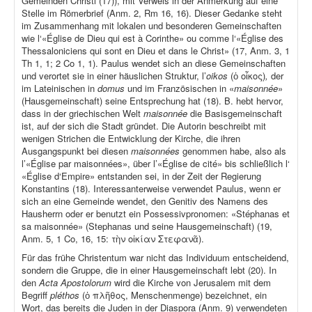
Gemeinden Christi (17)), mit Verweis in der Anmerkung auf eine
Stelle im Römerbrief (Anm. 2, Rm 16, 16). Dieser Gedanke steht
im Zusammenhang mit lokalen und besonderen Gemeinschaften
wie l‘«Église de Dieu qui est à Corinthe» ou comme l‘«Église des
Thessaloniciens qui sont en Dieu et dans le Christ» (17, Anm. 3, 1
Th 1, 1; 2 Co 1, 1). Paulus wendet sich an diese Gemeinschaften
und verortet sie in einer häuslichen Struktur, l’
oikos
(ὁ οἶκος)
,
der
im Lateinischen in
domus
und im Französischen in «
maisonnée
»
(Hausgemeinschaft) seine Entsprechung hat (18). B. hebt hervor,
dass in der griechischen Welt
maisonnée
die Basisgemeinschaft
ist, auf der sich die Stadt gründet. Die Autorin beschreibt mit
wenigen Strichen die Entwicklung der Kirche, die ihren
Ausgangspunkt bei diesen
maisonnées
genommen habe, also als
l’«Église par maisonnées», über l’«Église de cité» bis schließlich l‘
«Église d‘Empire» entstanden sei, in der Zeit der Regierung
Konstantins (18). Interessanterweise verwendet Paulus, wenn er
sich an eine Gemeinde wendet, den Genitiv des Namens des
Hausherrn oder er benutzt ein Possessivpronomen: «Stéphanas et
sa maisonnée» (Stephanas und seine Hausgemeinschaft) (19,
Anm. 5, 1 Co, 16, 15: τὴν οἰκίαν Στεφανᾶ).
Für das frühe Christentum war nicht das Individuum entscheidend,
sondern die Gruppe, die in einer Hausgemeinschaft lebt (20). In
den
Acta Apostolorum
wird die Kirche von Jerusalem mit dem
Begriff
pléthos
(ὁ πλῆθος, Menschenmenge) bezeichnet, ein
Wort, das bereits die Juden in der Diaspora (Anm. 9) verwendeten