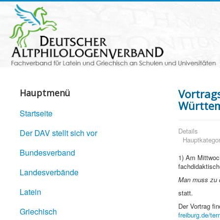
Vortrag
Hauptmenü
Württe
Startseite
Details
Der DAV stellt sich vor
Hauptkategor
Bundesverband
1) Am Mittwoch
fachdidaktisch
Landesverbände
Man muss zu de
Latein
statt.
Der Vortrag fi
Griechisch
freiburg.de/te