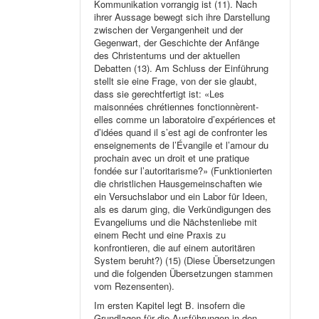
Kommunikation vorrangig ist (11). Nach
ihrer Aussage bewegt sich ihre Darstellung
zwischen der Vergangenheit und der
Gegenwart, der Geschichte der Anfänge
des Christentums und der aktuellen
Debatten (13). Am Schluss der Einführung
stellt sie eine Frage, von der sie glaubt,
dass sie gerechtfertigt ist: «Les
maisonnées chrétiennes fonctionnèrent-
elles comme un laboratoire d’expériences et
d’idées quand il s’est agi de confronter les
enseignements de l’Évangile et l’amour du
prochain avec un droit et une pratique
fondée sur l’autoritarisme?» (Funktionierten
die christlichen Hausgemeinschaften wie
ein Versuchslabor und ein Labor für Ideen,
als es darum ging, die Verkündigungen des
Evangeliums und die Nächstenliebe mit
einem Recht und eine Praxis zu
konfrontieren, die auf einem autoritären
System beruht?) (15) (Diese Übersetzungen
und die folgenden Übersetzungen stammen
vom Rezensenten).
Im ersten Kapitel legt B. insofern die
Grundlagen für die Ausführungen in den