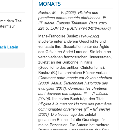
MONATS
Baslez, M. – F. (2026), Histoire des
er
premières communautés chrétiennes. I
-
mit dem Titel
e
III
siècle. Éditions Tallandier, Paris 2026.
tein“ zur
224 S. EUR 10,- (ISBN 979-10-210-6766-0).
Marie-Françoise Baslez (1946-2022)
studierte unter anderem Geschichte und
verfasste ihre Dissertation unter der Ägide
ach Latein
des Gräzisten André Laronde. Sie lehrte an
verschiedenen französischen Universitäten,
zuletzt an der Sorbonne in Paris
(Geschichte des antiken Christentums).
Baslez (B.) hat zahlreiche Bücher verfasst
(
Comment notre monde est devenu chrétien
(2008), Jésus: Dictionnaire historique des
évangiles (2017), Comment les chrétiens
er
e
sont devenus catholiques: I
– V
siècles
(2019))
. Ihr letztes Buch trägt den Titel:
L’Église à la maison: Histoire des premières
er
e
communautés chrétiennes (I
– III
siècle)
(2021).
Die Neuauflage des zuletzt
genannten Buches ist die Grundlage für
meine Rezension. Die Autorin hat mehrere
Preise gewonnen, unter anderem den
Prix