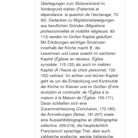
Überlegungen zum Sklavenstand im
Vordergrund stehen (
Fraternité et
dépendance: la question de l’esclavage
, 73-
92). Gedanken zu Migrationsbewegungen
aus beruflichen Gründen (
Migrations
professionnelles et mobilité religieuse,
93-
113) werden im fünften Kapitel geäußert.
Mit Erklärungen wichtiger Strukturen
innerhalb der Kirche macht B. die
Leserinnen und Leser sowohl im sechsten
Kapitel (
Églises en réseaux, Église
synodale
, 115-132) als auch im siebten
Kapitel (
À l’heure du choix personnel
, 133-
152) vertraut. Im achten und letzten Kapitel
geht es um die Entwicklung und Kontinuität
der Kirche im Kleinen und im Großen (
Entre
évolution et continuité: de l’Église à la
maison à la Maison de l’Église
, 153-171).
Daran schließen sich eine
Zusammenfassung (
Conclusion
, 173-180),
die Anmerkungen (
Notes
, 181-207) sowie
eine Auswahlbibliographie an (
Bibliographie
sélective
, 209-219), die hauptsächlich
Französisch sprachige Titel, aber auch
zahlreiche englische, wenige italienische,