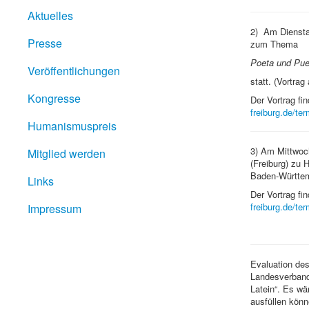
Aktuelles
2) Am Dienstag
Presse
zum Thema
Poeta und Puel
Veröffentlichungen
statt. (Vortra
Kongresse
Der Vortrag fi
freiburg.de/te
Humanismuspreis
3) Am Mittwoch
Mitglied werden
(Freiburg) zu 
Baden-Württem
Links
Der Vortrag fi
freiburg.de/te
Impressum
Evaluation des
Landesverbande
Latein“. Es w
ausfüllen könn