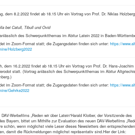
, dem 8.2.2022 findet ab 18.15 Uhr ein Vortrag von Prof. Dr. Niklas Holzber
la bei Catull, Tibull und Ovid
g anlässlich des Schwerpunktthemas im Abitur Latein 2022 in Baden-Württembe
ndet im Zoom-Format statt; die Zugangsdaten finden sich unter:
https://www.alt
rmine/Holzberg2022
, dem 16.2.2022 findet ab 18.15 Uhr ein Vortrag von Prof. Dr. Hans-Joachim
Herodot statt. (Vortrag anlässlich des Schwerpunktthemas im Abitur Altgriechi
berg.)
ndet im Zoom-Format statt; die Zugangsdaten finden sich unter:
https://www.alt
rmine/Gehrke2022
 DAV-Werbefilms „Reden wir über Latein“Harald Kloiber, der Vorsitzende des
s Bayern, bittet um Mithilfe zur Evaluation des neuen DAV-Werbefilms „Red
äre schön, wenn möglichst viele Leser dieses Newsletters den entsprechende
en, damit die Rückmeldungen möglichst repräsentativ sind.Hier der Link: