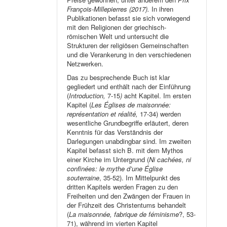
François-Millepierres (2017).
In ihren
Publikationen befasst sie sich vorwiegend
mit den Religionen der griechisch-
römischen Welt und untersucht die
Strukturen der religiösen Gemeinschaften
und die Verankerung in den verschiedenen
Netzwerken.
Das zu besprechende Buch ist klar
gegliedert und enthält nach der Einführung
(
Introduction,
7-15
)
acht Kapitel. Im ersten
Kapitel (
Les Églises de maisonnée:
représentation et réalité,
17-34) werden
wesentliche Grundbegriffe erläutert, deren
Kenntnis für das Verständnis der
Darlegungen unabdingbar sind. Im zweiten
Kapitel befasst sich B. mit dem Mythos
einer Kirche im Untergrund (
Ni cachées, ni
confinées: le mythe d’une Église
souterraine
, 35-52). Im Mittelpunkt des
dritten Kapitels werden Fragen zu den
Freiheiten und den Zwängen der Frauen in
der Frühzeit des Christentums behandelt
(
La maisonnée, fabrique de féminisme
?, 53-
71), während im vierten Kapitel