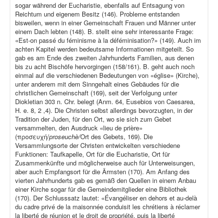
sogar während der Eucharistie, ebenfalls auf Entsagung von
Reichtum und eigenem Besitz (146). Probleme entstanden
bisweilen, wenn in einer Gemeinschaft Frauen und Männer unter
einem Dach lebten (148). B. stellt eine sehr interessante Frage:
«Est-on passé du féminisme à la déféminisation?» (149). Auch im
achten Kapitel werden bedeutsame Informationen mitgeteilt. So
gab es am Ende des zweiten Jahrhunderts Familien, aus denen
bis zu acht Bischöfe hervorgingen (158/161). B. geht auch noch
einmal auf die verschiedenen Bedeutungen von «église» (Kirche),
unter anderem mit dem Sinngehalt eines Gebäudes für die
christlichen Gemeinschaft (169), seit der Verfolgung unter
Diokletian 303 n. Chr. belegt (Anm. 64, Eusebios von Caesarea,
H. e. 8, 2 ,4). Die Christen selbst allerdings bevorzugten, in der
Tradition der Juden, für den Ort, wo sie sich zum Gebet
versammelten, den Ausdruck «lieu de prière»
(προσευχή/
proseuchè/
Ort des Gebets, 169). Die
Versammlungsorte der Christen entwickelten verschiedene
Funktionen: Taufkapelle, Ort für die Eucharistie, Ort für
Zusammenkünfte und möglicherweise auch für Unterweisungen,
aber auch Empfangsort für die Ärmsten (170). Am Anfang des
vierten Jahrhunderts gab es gemäß den Quellen in einem Anbau
einer Kirche sogar für die Gemeindemitglieder eine Bibliothek
(170). Der Schlusssatz lautet: «Évangéliser en dehors et au-delà
du cadre privé de la maisonnée conduisit les chrétiens à réclamer
la liberté de réunion et le droit de propriété, puis la liberté