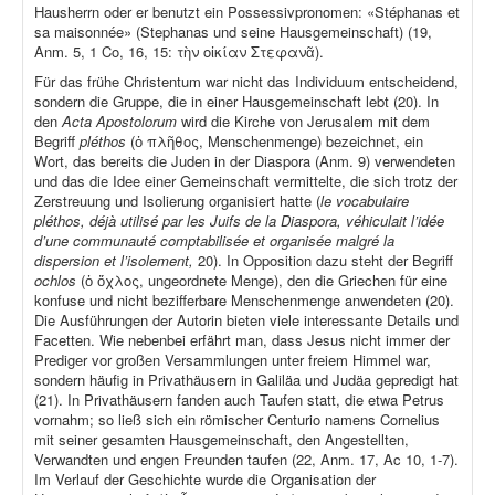
Hausherrn oder er benutzt ein Possessivpronomen: «Stéphanas et
sa maisonnée» (Stephanas und seine Hausgemeinschaft) (19,
Anm. 5, 1 Co, 16, 15: τὴν οἰκίαν Στεφανᾶ).
Für das frühe Christentum war nicht das Individuum entscheidend,
sondern die Gruppe, die in einer Hausgemeinschaft lebt (20). In
den
Acta Apostolorum
wird die Kirche von Jerusalem mit dem
Begriff
pléthos
(ὁ πλῆθος, Menschenmenge) bezeichnet, ein
Wort, das bereits die Juden in der Diaspora (Anm. 9) verwendeten
und das die Idee einer Gemeinschaft vermittelte, die sich trotz der
Zerstreuung und Isolierung organisiert hatte (
le vocabulaire
pléthos, déjà utilisé par les Juifs de la Diaspora, véhiculait l’idée
d’une communauté comptabilisée et organisée malgré la
dispersion et l’isolement,
20). In Opposition dazu steht der Begriff
ochlos
(ὁ ὄχλος, ungeordnete Menge), den die Griechen für eine
konfuse und nicht bezifferbare Menschenmenge anwendeten (20).
Die Ausführungen der Autorin bieten viele interessante Details und
Facetten. Wie nebenbei erfährt man, dass Jesus nicht immer der
Prediger vor großen Versammlungen unter freiem Himmel war,
sondern häufig in Privathäusern in Galiläa und Judäa gepredigt hat
(21). In Privathäusern fanden auch Taufen statt, die etwa Petrus
vornahm; so ließ sich ein römischer Centurio namens Cornelius
mit seiner gesamten Hausgemeinschaft, den Angestellten,
Verwandten und engen Freunden taufen (22, Anm. 17, Ac 10, 1-7).
Im Verlauf der Geschichte wurde die Organisation der