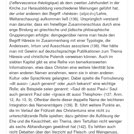
(
l’effervescence théologique
) ab dem zweiten Jahrhundert in der
Kirche zur Herausbildung verschiedener Meinungen geführt hat,
der unter anderem den Begriff «
hérésie
» (αἵρεσις/Lehre,
Weltanschauung) aufkommen ließ (136). Ursprünglich verstand
man darunter, dass ein freiwilliger Zusammenschluss durch eine
enge Bindung an griechische und jüdische philosophische
Gruppierungen erfolgte; demgegenüber nenne man heute den
Begriff Häresie im Zusammenhang mit einer Typologie, die
Anderssein, Irrtum und Ausschluss assoziiere (136). Hier hätte
man mit Gewinn auf deutschsprachige Publikationen zum Thema
Häresie und christliche Polemik verweisen können. Auch im
siebten Kapitel gibt es eine Reihe von bemerkenswerten
Informationen, etwa dass Christen eine weitere Identität bzw.
einen anderen Namen annahmen, wenn sie in einen anderen
Kultur- oder Sprachkreis gelangten. Dabei spielte die Formulierung
«dit aussi» /„auch genannt“ oder „auch bekannt“ eine wichtige
Rolle; als Beispiele seien genannt: «Saul dit aussi Paul»/ Saul
auch genannt Paul oder «Ignace dit aussi Théophore» (137, Anm.
12, Ac 13, 9). Offenbar diente dieser doppelte Name der leichteren
Integration des Namensträgers (139). B. führt weitere Punkte an,
die im Verlauf der Frühzeit des Christentums eine nicht zu
unterschätzende Rolle spielten; dazu gehören die Auflösung der
Ehe und die Keuschheit, ein Thema, dem Tertullian nicht weniger
als sechs Abhandlungen gewidmet hat (142). Es fehlten auch
nicht Debatten über den Verzicht auf Fleisch- und Weingenuss,