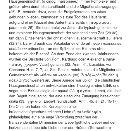
Hausgemeinschaft (ὁ οἶκος, maisonnée,) immer komplexer und
größer, etwa durch die Landflucht und die Migrationsbewegungen
(25). B. bemerkt dazu, dass die Freigelassenen am
oikos
gebunden blieben, zumindest bis zum Tod des Hausherrn,
aufgrund einer Klausel des Aufenthaltsrechts (ἡ παραμονή,
paramonè
,
25). Sie beschreibt zunächst die typisch griechische
und römische Hausgemeinschaft der vorchristlichen Zeit (28-32),
um dann Einzelheiten der christlichen Hausgemeinschaft zu liefern
(32-34). Es wird auch das Vokabular einer derart neuen
maisonnée
chrétienne
präsentiert; an der Spitze eines Bistums steht
bekanntlich der Bischof. Ab dem Ende des zweiten Jahrhunderts
wurden die Bischöfe von Rom, Karthago oder Alexandria
papa
/
πάπας (
«pape»
, Vater) genannt (32, Anm. 41, Eusebios von
Caesarea H
.
e
.
7, 7, 4). Seit Paulus redeten sich die Mitglieder der
Gemeinschaft als
«frère»
ou
«soeur»
(33) (ὁ ἀδελφός/Bruder, ἡ
ἀδελφή/Schwester) an. Diese Anrede war üblich, die christlichen
Hausgemeinschaften entwickelten eine Theologie, eine Ethik und
sogar eine Ekklesiologie der
agapè
(33, ἡ ἀγάπη, Liebe), die über
den Begriff hinausging, der eine alltägliche Zuneigung bezeichnet:
philia
(33, ἡ φιλία, Liebe/Freundschaft, Anm. 45, Jn 21, 15-17).
Die Christen haben die Konzeption einer
brüderlichen/geschwisterlichen Liebe (ἡ φιλαδελφία
,
philadelphia) auf eine enge Verbindung zwischen der
transzendentalen Dimension der Liebe (göttliche Liebe) und der
horizontalen Liebe (die Liebe unter den Brüdern/Schwestern)