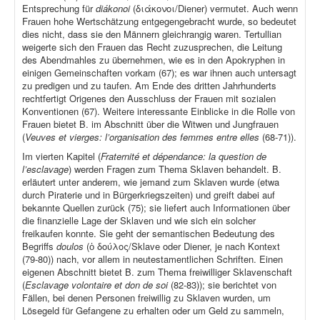
Entsprechung für
diákonoi
(διάκονοι/Diener) vermutet. Auch wenn
Frauen hohe Wertschätzung entgegengebracht wurde, so bedeutet
dies nicht, dass sie den Männern gleichrangig waren. Tertullian
weigerte sich den Frauen das Recht zuzusprechen, die Leitung
des Abendmahles zu übernehmen, wie es in den Apokryphen in
einigen Gemeinschaften vorkam (67); es war ihnen auch untersagt
zu predigen und zu taufen. Am Ende des dritten Jahrhunderts
rechtfertigt Origenes den Ausschluss der Frauen mit sozialen
Konventionen (67). Weitere interessante Einblicke in die Rolle von
Frauen bietet B. im Abschnitt über die Witwen und Jungfrauen
(
Veuves et vierges: l’organisation des femmes entre elles
(68-71)).
Im vierten Kapitel (
Fraternité et dépendance: la question de
l’esclavage
) werden Fragen zum Thema Sklaven behandelt. B.
erläutert unter anderem, wie jemand zum Sklaven wurde (etwa
durch Piraterie und in Bürgerkriegszeiten) und greift dabei auf
bekannte Quellen zurück (75); sie liefert auch Informationen über
die finanzielle Lage der Sklaven und wie sich ein solcher
freikaufen konnte. Sie geht der semantischen Bedeutung des
Begriffs
doulos
(ὁ δούλος/Sklave oder Diener, je nach Kontext
(79-80)) nach, vor allem in neutestamentlichen Schriften. Einen
eigenen Abschnitt bietet B. zum Thema freiwilliger Sklavenschaft
(
Esclavage volontaire et don de soi
(82-83)); sie berichtet von
Fällen, bei denen Personen freiwillig zu Sklaven wurden, um
Lösegeld für Gefangene zu erhalten oder um Geld zu sammeln,