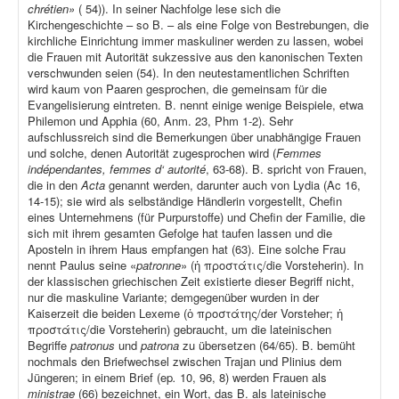
chrétien»
( 54)). In seiner Nachfolge lese sich die
Kirchengeschichte – so B. – als eine Folge von Bestrebungen, die
kirchliche Einrichtung immer maskuliner werden zu lassen, wobei
die Frauen mit Autorität sukzessive aus den kanonischen Texten
verschwunden seien (54). In den neutestamentlichen Schriften
wird kaum von Paaren gesprochen, die gemeinsam für die
Evangelisierung eintreten. B. nennt einige wenige Beispiele, etwa
Philemon und Apphia (60, Anm. 23, Phm 1-2). Sehr
aufschlussreich sind die Bemerkungen über unabhängige Frauen
und solche, denen Autorität zugesprochen wird (
Femmes
indépendantes, femmes d‘ autorité
, 63-68). B. spricht von Frauen,
die in den
Acta
genannt werden, darunter auch von Lydia (Ac 16,
14-15); sie wird als selbständige Händlerin vorgestellt, Chefin
eines Unternehmens (für Purpurstoffe) und Chefin der Familie, die
sich mit ihrem gesamten Gefolge hat taufen lassen und die
Aposteln in ihrem Haus empfangen hat (63). Eine solche Frau
nennt Paulus seine «
patronne
» (ἡ προστάτις/die Vorsteherin). In
der klassischen griechischen Zeit existierte dieser Begriff nicht,
nur die maskuline Variante; demgegenüber wurden in der
Kaiserzeit die beiden Lexeme (ὁ προστάτης/der Vorsteher; ἡ
προστάτις/die Vorsteherin) gebraucht, um die lateinischen
Begriffe
patronus
und
patrona
zu übersetzen (64/65). B. bemüht
nochmals den Briefwechsel zwischen Trajan und Plinius dem
Jüngeren; in einem Brief (ep
.
10, 96, 8) werden Frauen als
ministrae
(66) bezeichnet, ein Wort, das B. als lateinische