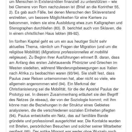
um Menschen in Existenznöten finanziell zu unterstützen – wie
bei Clemens von Rom nachzulesen ist (Brief an die Korinther 55,
2). Es gab auch Fälle, bei denen Menschen den Sklavenstand
erstrebten, um bessere Möglichkeiten für eine Karriere zu
bekommen, indem sie eine Ausbildung etwa zum Kalligraphen und
Stenographen durchliefen (83). B. berichtet auch von Sklaven, die
in einem christlichen Haus lebten (89-92).
Im fünften Kapitel geht es um ein aus heutiger Sicht sehr
aktuelles Thema, nämlich um Fragen der Migration (und um die
religiöse Mobilität) (
Migrations professionnelles et mobilité
religieuse
). Zu Beginn ihrer Ausführungen erinnert B. daran, dass
am Anfang des ersten Jahrtausends Phönizier und Griechen im
Westen siedelten, während Wanderungsbewegungen aus Italien
nach Afrika zu beobachten waren (93/94). Sie stellt fest, dass
Paulus zwar Reisen unternommen hat, aber nicht so viele, wie
allgemein angenommen wird (94). Ein Merkmal der
Christianisierung sei die Mobilität, für die der Apostel Paulus der
Prototyp sei. In diesem Zusammenhang erläutert sie den Begriff
des Netzes (
le réseau
), der von der Soziologie kommt; mit ihm
könne man die Beziehungen in der Struktur eines Gebietes
analysieren, die die verschiedenen sozialen Einheiten pflegten
(94). Paulus entwickelte ein Netz, das auf familiäre Bande
gründete und professionell ausgerichtet war. Die Kontakte wurden
mit Briefen, persönlichen Besuchen und solcher seiner Mitarbeiter
gepflegt (95). Der antike Migrant war weder ohne Wurzeln noch