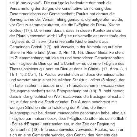
sei (ἡ συναγωγή). Die ἐκκλησία bedeutete demnach die
Versammlung der Bürger, die konstitutive Einrichtung des
Zusammenlebens der Gemeinschaft; Paulus hat daraus die
Vorwegnahme der Versammlung gemacht, die aufgerufen wurde,
vor Gott zusammenzutreten, als die l’«Église de Dieu» (Kirche
Gottes) (17)). B. erinnert daran, dass in diesen Kontexten stets
der Plural verwendet wird: L’«Église universelle est constituée des
«Églises du Christ»» (die universelle Kirche besteht aus
Gemeinden Christi (17)), mit Verweis in der Anmerkung auf eine
Stelle im Römerbrief (Anm. 2, Rm 16, 16). Dieser Gedanke steht
im Zusammenhang mit lokalen und besonderen Gemeinschaften
wie l‘«Église de Dieu qui est à Corinthe» ou comme l‘«Église des
Thessaloniciens qui sont en Dieu et dans le Christ» (17, Anm. 3, 1
Th 1, 1; 2 Co 1, 1). Paulus wendet sich an diese Gemeinschaften
und verortet sie in einer häuslichen Struktur, l’
oikos
(ὁ οἶκος)
,
der
im Lateinischen in
domus
und im Französischen in «
maisonnée
»
(Hausgemeinschaft) seine Entsprechung hat (18). B. hebt hervor,
dass in der griechischen Welt
maisonnée
die Basisgemeinschaft
ist, auf der sich die Stadt gründet. Die Autorin beschreibt mit
wenigen Strichen die Entwicklung der Kirche, die ihren
Ausgangspunkt bei diesen
maisonnées
genommen habe, also als
l’«Église par maisonnées», über l’«Église de cité» bis schließlich l‘
«Église d‘Empire» entstanden sei, in der Zeit der Regierung
Konstantins (18). Interessanterweise verwendet Paulus, wenn er
sich an eine Gemeinde wendet, den Genitiv des Namens des