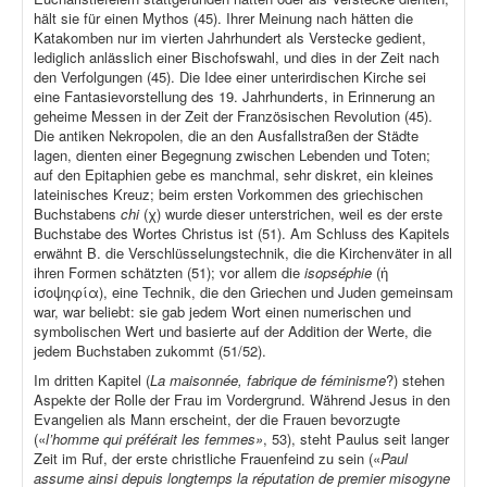
hält sie für einen Mythos (45). Ihrer Meinung nach hätten die
Katakomben nur im vierten Jahrhundert als Verstecke gedient,
lediglich anlässlich einer Bischofswahl, und dies in der Zeit nach
den Verfolgungen (45). Die Idee einer unterirdischen Kirche sei
eine Fantasievorstellung des 19. Jahrhunderts, in Erinnerung an
geheime Messen in der Zeit der Französischen Revolution (45).
Die antiken Nekropolen, die an den Ausfallstraßen der Städte
lagen, dienten einer Begegnung zwischen Lebenden und Toten;
auf den Epitaphien gebe es manchmal, sehr diskret, ein kleines
lateinisches Kreuz; beim ersten Vorkommen des griechischen
Buchstabens
chi
(χ) wurde dieser unterstrichen, weil es der erste
Buchstabe des Wortes Christus ist (51). Am Schluss des Kapitels
erwähnt B. die Verschlüsselungstechnik, die die Kirchenväter in all
ihren Formen schätzten (51); vor allem die
isopséphie
(ἡ
ἰσοψηφία), eine Technik, die den Griechen und Juden gemeinsam
war, war beliebt: sie gab jedem Wort einen numerischen und
symbolischen Wert und basierte auf der Addition der Werte, die
jedem Buchstaben zukommt (51/52).
Im dritten Kapitel (
La maisonnée, fabrique de féminisme
?) stehen
Aspekte der Rolle der Frau im Vordergrund. Während Jesus in den
Evangelien als Mann erscheint, der die Frauen bevorzugte
(«
l’homme qui préférait les femmes»
, 53), steht Paulus seit langer
Zeit im Ruf, der erste christliche Frauenfeind zu sein («
Paul
assume ainsi depuis longtemps la réputation de premier misogyne