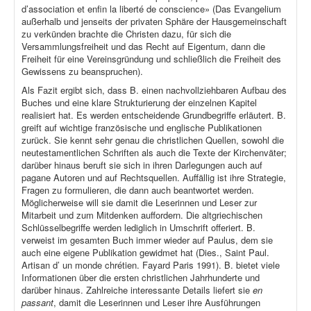
d’association et enfin la liberté de conscience» (Das Evangelium
außerhalb und jenseits der privaten Sphäre der Hausgemeinschaft
zu verkünden brachte die Christen dazu, für sich die
Versammlungsfreiheit und das Recht auf Eigentum, dann die
Freiheit für eine Vereinsgründung und schließlich die Freiheit des
Gewissens zu beanspruchen).
Als Fazit ergibt sich, dass B. einen nachvollziehbaren Aufbau des
Buches und eine klare Strukturierung der einzelnen Kapitel
realisiert hat. Es werden entscheidende Grundbegriffe erläutert. B.
greift auf wichtige französische und englische Publikationen
zurück. Sie kennt sehr genau die christlichen Quellen, sowohl die
neutestamentlichen Schriften als auch die Texte der Kirchenväter;
darüber hinaus beruft sie sich in ihren Darlegungen auch auf
pagane Autoren und auf Rechtsquellen. Auffällig ist ihre Strategie,
Fragen zu formulieren, die dann auch beantwortet werden.
Möglicherweise will sie damit die Leserinnen und Leser zur
Mitarbeit und zum Mitdenken auffordern. Die altgriechischen
Schlüsselbegriffe werden lediglich in Umschrift offeriert. B.
verweist im gesamten Buch immer wieder auf Paulus, dem sie
auch eine eigene Publikation gewidmet hat (Dies., Saint Paul.
Artisan d’ un monde chrétien. Fayard Paris 1991). B. bietet viele
Informationen über die ersten christlichen Jahrhunderte und
darüber hinaus. Zahlreiche interessante Details liefert sie
en
passant
, damit die Leserinnen und Leser ihre Ausführungen