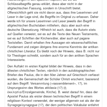
Schlüsselbegriffe genau erklärt, diese aber nicht in der
altgriechischen Fassung, sondern in Umschrift bietet.
Offensichtlich geht sie nicht davon aus, dass ihre Leserinnen und
Leser in der Lage sind, die Begriffe im Original zu erfassen. Daher
werde ich für unsere Leserinnen und Leser jeweils den Begriff in
altgriechischen Buchstaben mitliefern, dazu aber auch eine
deutsche Übersetzung. Hilfreich ist auch, dass die Autorin stets
auf Quellen verweist, sei es auf die Texte des Neuen Testaments,
sei es auf Schriften der Kirchenväter, aber auch auf pagane
Textstellen. Damit erhalten ihre Aussagen ein wissenschaftliches
Fundament und zeigen übrigens ihre enorme Kenntnis der antiken
christlichen Literatur. Es bleibt noch der Hinweis, dass B. nicht nur
für Theologen schreibt, sondern auch für an den antiken Sprachen
Interessierte.
Den Auftakt im ersten Kapitel bildet der Hinweis, dass in den
ältesten christlichen Texten, nämlich in den autobiographischen
Briefen des Paulus, die in den 50er Jahren auf Griechisch verfasst
wurden, die Gemeinschaft der Schüler Christi erscheint, basierend
auf dem Begriff: Versammlung (
«rassemblement»
, 17), im
Ursprungssinn des Wortes
ekklesia
(17) (ἡ
ἐκκλησία/Einzelgemeinde, Kirche). B. weist darauf hin, dass der
Apostel Paulus als erster diesen technischen Begriff in einem
religiösen Kontext verwendet, der weniger allgemein sei als der der
Synagoge/
synagogue
(17), der dem politischen Vokabular entlehnt