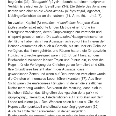
begründet (33). Die
agapè/
ἡ ἀγάπη beruht auf einem reziproken
Verhältnis zwischen den Beteiligten (34). Die Briefe des Johannes
richten sich eher an die
«bien-aimés»
(οἱ ἀγαπητοί, agapétoi,
Lieblinge/Geliebte) als an die
«frères»
(34, Anm. 50, 1 Jn 2, 7).
Im zweiten Kapitel (
Ni cachées, ni confinées: le mythe d’une
Église souterraine
) möchte B. den Mythos einer Kirche im
Untergrund widerlegen, deren Gruppierungen nur versteckt und
einsperrt gewesen seien. Die
maisonnées/
Hausgemeinschaften
der Kirche haben sich ihrer Aussage nach sowohl im Inneren der
Häuser versammelt als auch außerhalb, bis sie über ein Gebäude
verfügten, das ihnen gehörte, und Räume hatten, die für spezielle
liturgische Zwecke geeignet waren (35). B. geht kurz auf den
Briefwechsel zwischen Kaiser Trajan und Plinius ein, in dem die
Regeln für die Verfolgung der Christen genau formuliert sind (36).
Ihre Grundthese besteht aber in der Aussage, dass in
gewöhnlichen Zeiten und wenn auf Denunziation verzichtet wurde
die Christen ein normales Leben führen konnten (37). Aus ihrer
Sicht waren die
maisonnées
Refugien, in denen die staatlichen
Kräfte nicht tätig wurden. Sie vertritt die Meinung, dass sich in
östlichen Städten das Eingreifen des «gardien de la paix» (ὁ
εἰρηνάρκης, l’irénarque, Friedenshüter) auf Patrouillen auf dem
Lande reduzierte (37). Des Weiteren seien bis 250 n. Chr. die
Repressalien punktuell und situationsabhängig gewesen (39).
Auch die Rolle der Katakomben, in denen angeblich
Eucharistiefeiern stattgefunden hätten oder als Verstecke dienten,