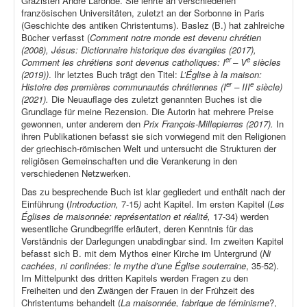
Gräzisten André Laronde. Sie lehrte an verschiedenen
französischen Universitäten, zuletzt an der Sorbonne in Paris
(Geschichte des antiken Christentums). Baslez (B.) hat zahlreiche
Bücher verfasst (
Comment notre monde est devenu chrétien
(2008), Jésus: Dictionnaire historique des évangiles (2017),
er
e
Comment les chrétiens sont devenus catholiques: I
– V
siècles
(2019))
. Ihr letztes Buch trägt den Titel:
L’Église à la maison:
er
e
Histoire des premières communautés chrétiennes (I
– III
siècle)
(2021).
Die Neuauflage des zuletzt genannten Buches ist die
Grundlage für meine Rezension. Die Autorin hat mehrere Preise
gewonnen, unter anderem den
Prix François-Millepierres (2017).
In
ihren Publikationen befasst sie sich vorwiegend mit den Religionen
der griechisch-römischen Welt und untersucht die Strukturen der
religiösen Gemeinschaften und die Verankerung in den
verschiedenen Netzwerken.
Das zu besprechende Buch ist klar gegliedert und enthält nach der
Einführung (
Introduction,
7-15
)
acht Kapitel. Im ersten Kapitel (
Les
Églises de maisonnée: représentation et réalité,
17-34) werden
wesentliche Grundbegriffe erläutert, deren Kenntnis für das
Verständnis der Darlegungen unabdingbar sind. Im zweiten Kapitel
befasst sich B. mit dem Mythos einer Kirche im Untergrund (
Ni
cachées, ni confinées: le mythe d’une Église souterraine
, 35-52).
Im Mittelpunkt des dritten Kapitels werden Fragen zu den
Freiheiten und den Zwängen der Frauen in der Frühzeit des
Christentums behandelt (
La maisonnée, fabrique de féminisme
?,