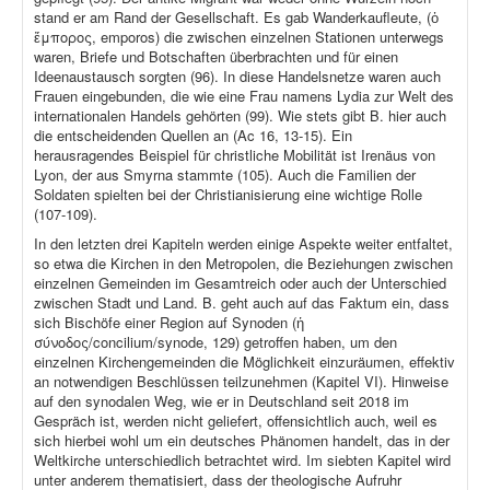
stand er am Rand der Gesellschaft. Es gab Wanderkaufleute, (ὁ
ἔμπορος, emporos) die zwischen einzelnen Stationen unterwegs
waren, Briefe und Botschaften überbrachten und für einen
Ideenaustausch sorgten (96). In diese Handelsnetze waren auch
Frauen eingebunden, die wie eine Frau namens Lydia zur Welt des
internationalen Handels gehörten (99). Wie stets gibt B. hier auch
die entscheidenden Quellen an (Ac 16, 13-15). Ein
herausragendes Beispiel für christliche Mobilität ist Irenäus von
Lyon, der aus Smyrna stammte (105). Auch die Familien der
Soldaten spielten bei der Christianisierung eine wichtige Rolle
(107-109).
In den letzten drei Kapiteln werden einige Aspekte weiter entfaltet,
so etwa die Kirchen in den Metropolen, die Beziehungen zwischen
einzelnen Gemeinden im Gesamtreich oder auch der Unterschied
zwischen Stadt und Land. B. geht auch auf das Faktum ein, dass
sich Bischöfe einer Region auf Synoden (ἡ
σύνοδος/concilium/synode, 129) getroffen haben, um den
einzelnen Kirchengemeinden die Möglichkeit einzuräumen, effektiv
an notwendigen Beschlüssen teilzunehmen (Kapitel VI). Hinweise
auf den synodalen Weg, wie er in Deutschland seit 2018 im
Gespräch ist, werden nicht geliefert, offensichtlich auch, weil es
sich hierbei wohl um ein deutsches Phänomen handelt, das in der
Weltkirche unterschiedlich betrachtet wird. Im siebten Kapitel wird
unter anderem thematisiert, dass der theologische Aufruhr