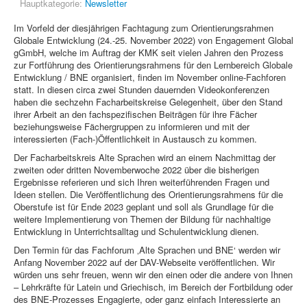
Hauptkategorie:
Newsletter
Im Vorfeld der diesjährigen Fachtagung zum Orientierungsrahmen
Globale Entwicklung (24.-25. November 2022) von Engagement Global
gGmbH, welche im Auftrag der KMK seit vielen Jahren den Prozess
zur Fortführung des Orientierungsrahmens für den Lernbereich Globale
Entwicklung / BNE organisiert, finden im November online-Fachforen
statt. In diesen circa zwei Stunden dauernden Videokonferenzen
haben die sechzehn Facharbeitskreise Gelegenheit, über den Stand
ihrer Arbeit an den fachspezifischen Beiträgen für ihre Fächer
beziehungsweise Fächergruppen zu informieren und mit der
interessierten (Fach-)Öffentlichkeit in Austausch zu kommen.
Der Facharbeitskreis Alte Sprachen wird an einem Nachmittag der
zweiten oder dritten Novemberwoche 2022 über die bisherigen
Ergebnisse referieren und sich Ihren weiterführenden Fragen und
Ideen stellen. Die Veröffentlichung des Orientierungsrahmens für die
Oberstufe ist für Ende 2023 geplant und soll als Grundlage für die
weitere Implementierung von Themen der Bildung für nachhaltige
Entwicklung in Unterrichtsalltag und Schulentwicklung dienen.
Den Termin für das Fachforum ‚Alte Sprachen und BNE‘ werden wir
Anfang November 2022 auf der DAV-Webseite veröffentlichen. Wir
würden uns sehr freuen, wenn wir den einen oder die andere von Ihnen
– Lehrkräfte für Latein und Griechisch, im Bereich der Fortbildung oder
des BNE-Prozesses Engagierte, oder ganz einfach Interessierte an