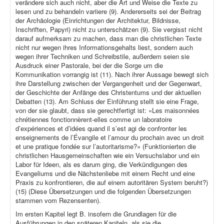
verändere sich auch nicht, aber die Art und Weise die Texte zu
lesen und zu behandeln variiere (9). Andererseits sei der Beitrag
der Archäologie (Einrichtungen der Architektur, Bildnisse,
Inschriften, Papyri) nicht zu unterschätzen (9). Sie vergisst nicht
darauf aufmerksam zu machen, dass man die christlichen Texte
nicht nur wegen ihres Informationsgehalts liest, sondern auch
wegen ihrer Techniken und Schreibstile, außerdem seien sie
Ausdruck einer Pastorale, bei der die Sorge um die
Kommunikation vorrangig ist (11). Nach ihrer Aussage bewegt sich
ihre Darstellung zwischen der Vergangenheit und der Gegenwart,
der Geschichte der Anfänge des Christentums und der aktuellen
Debatten (13). Am Schluss der Einführung stellt sie eine Frage,
von der sie glaubt, dass sie gerechtfertigt ist: «Les maisonnées
chrétiennes fonctionnèrent-elles comme un laboratoire
d’expériences et d’idées quand il s’est agi de confronter les
enseignements de l’Évangile et l’amour du prochain avec un droit
et une pratique fondée sur l’autoritarisme?» (Funktionierten die
christlichen Hausgemeinschaften wie ein Versuchslabor und ein
Labor für Ideen, als es darum ging, die Verkündigungen des
Evangeliums und die Nächstenliebe mit einem Recht und eine
Praxis zu konfrontieren, die auf einem autoritären System beruht?)
(15) (Diese Übersetzungen und die folgenden Übersetzungen
stammen vom Rezensenten).
Im ersten Kapitel legt B. insofern die Grundlagen für die
Ausführungen in den späteren Kapiteln, als sie die