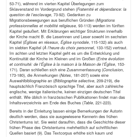
53-71), während im vierten Kapitel Überlegungen zum
Sklavenstand im Vordergrund stehen (
Fraternité et dépendance: la
question de l’esclavage
, 73-92). Gedanken zu
Migrationsbewegungen aus beruflichen Gründen (
Migrations
professionnelles et mobilité religieuse,
93-113) werden im fünften
Kapitel geäußert. Mit Erklärungen wichtiger Strukturen innerhalb
der Kirche macht B. die Leserinnen und Leser sowohl im sechsten
Kapitel (
Églises en réseaux, Église synodale
, 115-132) als auch
im siebten Kapitel (
À l’heure du choix personnel
, 133-152) vertraut.
Im achten und letzten Kapitel geht es um die Entwicklung und
Kontinuität der Kirche im Kleinen und im Großen (
Entre évolution
et continuité: de l’Église à la maison à la Maison de l’Église
, 153-
171). Daran schließen sich eine Zusammenfassung (
Conclusion
,
173-180), die Anmerkungen (
Notes
, 181-207) sowie eine
Auswahlbibliographie an (
Bibliographie sélective
, 209-219), die
hauptsächlich Französisch sprachige Titel, aber auch zahlreiche
englische, wenige italienische, keinen einzigen deutschen Titel
enthält. Wie üblich in französischen Publikationen findet man das
Inhaltsverzeichnis am Ende des Buches (
Table
, 221-223).
Bereits in der Einleitung lassen einige Bemerkungen der Autorin
deutlich werden, dass sie ausgewiesene Kennerin des frühen
Christentums ist. Sie weist daraufhin, dass die Geschichte dieser
frühen Phase des Christentums mehrheitlich auf schriftlichen
Quellen basiert (9). Das Textcorpus erhöhe sich kaum und