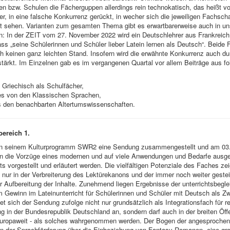
en bzw. Schulen die Fächerguppen allerdings rein technokatisch, das heißt v
er, in eine falsche Konkurrenz gerückt, in wecher sich die jeweiligen Fachsch
ht sehen. Varianten zum gesamten Thema gibt es erwartbarerweise auch in u
: In der ZEIT vom 27. November 2022 wird ein Deutschlehrer aus Frankreich z
dass „seine Schülerinnen und Schüler lieber Latein lernen als Deutsch“. Beide
ch keinen ganz leichten Stand. Insofern wird die erwähnte Konkurrenz auch d
ärkt. Im Einzelnen gab es im vergangenen Quartal vor allem Beiträge aus f
 Griechisch als Schulfächer,
s von den Klassischen Sprachen,
 den benachbarten Altertumswissenschaften.
ereich 1.
n seinem Kulturprogramm SWR2 eine Sendung zusammengestellt und am 03
in die Vorzüge eines modernen und auf viele Anwendungen und Bedarfe ausge
hts vorgestellt und erläutert werden. Die vielfältigen Potenziale des Faches ze
nur in der Verbreiterung des Lektürekanons und der immer noch weiter gestei
der Aufbereitung der Inhalte. Zunehmend liegen Ergebnisse der unterrichtsbegl
Gewinn im Lateinunterricht für Schülerinnen und Schüler mit Deutsch als Z
tet sich der Sendung zufolge nicht nur grundsätzlich als Integrationsfach für re
g in der Bundesrepublik Deutschland an, sondern darf auch in der breiten Öffen
uropaweit - als solches wahrgenommen werden. Der Bogen der angesproche
on der Sprachförderung über die Einbeziehung von Fantasy-Romanen, eine gr