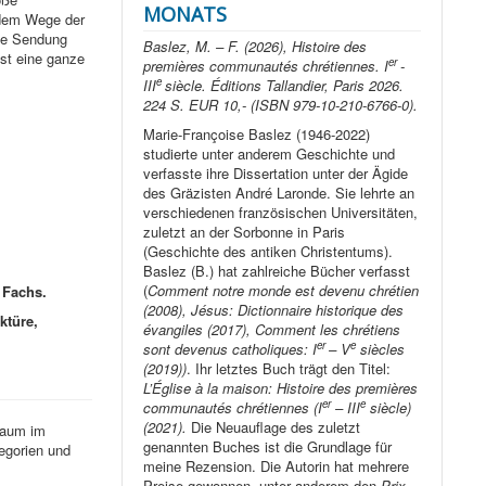
MONATS
f dem Wege der
ge Sendung
Baslez, M. – F. (2026), Histoire des
sst eine ganze
er
premières communautés chrétiennes. I
-
e
III
siècle. Éditions Tallandier, Paris 2026.
224 S. EUR 10,- (ISBN 979-10-210-6766-0).
Marie-Françoise Baslez (1946-2022)
studierte unter anderem Geschichte und
verfasste ihre Dissertation unter der Ägide
des Gräzisten André Laronde. Sie lehrte an
verschiedenen französischen Universitäten,
zuletzt an der Sorbonne in Paris
(Geschichte des antiken Christentums).
Baslez (B.) hat zahlreiche Bücher verfasst
(
Comment notre monde est devenu chrétien
s Fachs.
(2008), Jésus: Dictionnaire historique des
ktüre,
évangiles (2017), Comment les chrétiens
er
e
sont devenus catholiques: I
– V
siècles
(2019))
. Ihr letztes Buch trägt den Titel:
L’Église à la maison: Histoire des premières
er
e
communautés chrétiennes (I
– III
siècle)
(2021).
Die Neuauflage des zuletzt
Raum im
genannten Buches ist die Grundlage für
egorien und
meine Rezension. Die Autorin hat mehrere
Preise gewonnen, unter anderem den
Prix