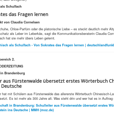
 als Schulfach
tes das Fragen lernen
kt von Claudia Cornelsen
huhe, Chloe-Parfüm oder die platonische Liebe – es steckt deutlich mehr Altg
chatz als Leber im Leberkäs, sagt die Kommunikationsberaterin Claudia Corn
ch hat sie mehr übers Leben gelernt.
chisch als Schulfach - Von Sokrates das Fragen lernen | deutschlandfunk
ereich 2.
ODERZEITUNG
 in Brandenburg
er aus Fürstenwalde übersetzt erstes Wörterbuch Ch
s Deutsche
r hat mit Schülern aus Fürstenwalde das allererste Wörterbuch Chinesisch-Lat
etzt. Es ist mehr als 300 Jahre alt. Was steht drin und wer hat es in Auftra
chaft in Brandenburg: Schulleiter aus Fürstenwalde übersetzt erstes Wö
atein ins Deutsche | MMH (moz.de)