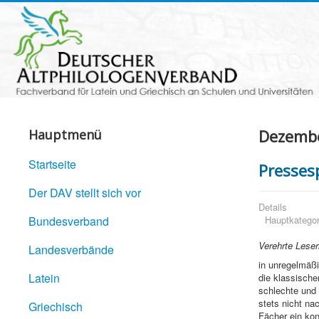
Dezemb
Hauptmenü
Startseite
Presses
Der DAV stellt sich vor
Details
Bundesverband
Hauptkategor
Verehrte Leser
Landesverbände
in unregelmäß
Latein
die klassisch
schlechte und 
stets nicht na
Griechisch
Fächer ein kon