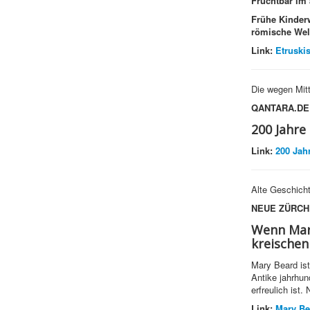
Fruchtbar im
Frühe Kinder
römische Wel
Link:
Etruski
Die wegen Mitt
QANTARA.DE
200 Jahre
Link:
200 Jah
Alte Geschicht
NEUE ZÜRCH
Wenn Mary
kreischen
Mary Beard ist
Antike jahrhu
erfreulich ist
Link:
Mary Bea