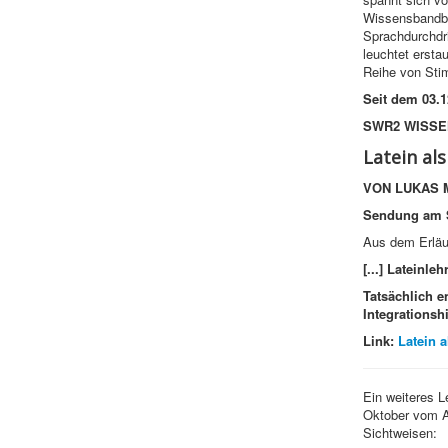
Wissensbandbre
Sprachdurchdr
leuchtet ersta
Reihe von Sti
Seit dem 03.1
SWR2
WISSE
Latein al
VON LUKAS 
Sendung am
Aus dem Erläu
[...] Lateinle
Tatsächlich e
Integrationsh
Link:
Latein 
Ein weiteres 
Oktober vom An
Sichtweisen: