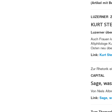
(Artikel mit 
LUZERNER Z
KURT ST
Luzerner über
Auch Frauen kö
Altphilologe 
Osten neu über
Link:
Kurt St
Zur Rhetorik 
CAPITAL
Sage, was
Von Niels Albr
Link:
Sage, w
Zum Themenb