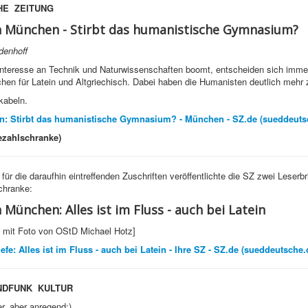
HE ZEITUNG
n München -
Stirbt das humanistische Gymnasium?
denhoff
nteresse an Technik und Naturwissenschaften boomt, entscheiden sich imme
hen für Latein und Altgriechisch. Dabei haben die Humanisten deutlich mehr 
kabeln.
: Stirbt das humanistische Gymnasium? - München - SZ.de (sueddeuts
Bezahlschranke)
 für die daraufhin eintreffenden Zuschriften veröffentlichte die SZ zwei Leserbr
chranke:
n München:
Alles ist im Fluss - auch bei Latein
: mit Foto von OStD Michael Hotz]
efe: Alles ist im Fluss - auch bei Latein - Ihre SZ - SZ.de (sueddeutsche.
NDFUNK KULTUR
er, aber anregend:)