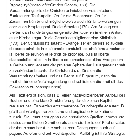
(προσευχή/
proseuchè/
Ort des Gebets, 169). Die
Versammlungsorte der Christen entwickelten verschiedene
Funktionen: Taufkapelle, Ort für die Eucharistie, Ort für
Zusammenkünfte und möglicherweise auch für Unterweisungen,
aber auch Empfangsort für die Ärmsten (170). Am Anfang des
vierten Jahrhunderts gab es gemäß den Quellen in einem Anbau
einer Kirche sogar für die Gemeindemitglieder eine Bibliothek
(170). Der Schlusssatz lautet: «Évangéliser en dehors et au-delà
du cadre privé de la maisonnée conduisit les chrétiens à réclamer
la liberté de réunion et le droit de propriété, puis la liberté
d’association et enfin la liberté de conscience» (Das Evangelium
außerhalb und jenseits der privaten Sphäre der Hausgemeinschaft
zu verkünden brachte die Christen dazu, für sich die
Versammlungsfreiheit und das Recht auf Eigentum, dann die
Freiheit für eine Vereinsgründung und schließlich die Freiheit des
Gewissens zu beanspruchen).
Als Fazit ergibt sich, dass B. einen nachvollziehbaren Aufbau des
Buches und eine klare Strukturierung der einzelnen Kapitel
realisiert hat. Es werden entscheidende Grundbegriffe erläutert. B.
greift auf wichtige französische und englische Publikationen
zurück. Sie kennt sehr genau die christlichen Quellen, sowohl die
neutestamentlichen Schriften als auch die Texte der Kirchenväter;
darüber hinaus beruft sie sich in ihren Darlegungen auch auf
pagane Autoren und auf Rechtsquellen. Auffällig ist ihre Strategie,