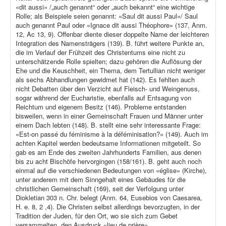
«dit aussi» /„auch genannt“ oder „auch bekannt“ eine wichtige
Rolle; als Beispiele seien genannt: «Saul dit aussi Paul»/ Saul
auch genannt Paul oder «Ignace dit aussi Théophore» (137, Anm.
12, Ac 13, 9). Offenbar diente dieser doppelte Name der leichteren
Integration des Namensträgers (139). B. führt weitere Punkte an,
die im Verlauf der Frühzeit des Christentums eine nicht zu
unterschätzende Rolle spielten; dazu gehören die Auflösung der
Ehe und die Keuschheit, ein Thema, dem Tertullian nicht weniger
als sechs Abhandlungen gewidmet hat (142). Es fehlten auch
nicht Debatten über den Verzicht auf Fleisch- und Weingenuss,
sogar während der Eucharistie, ebenfalls auf Entsagung von
Reichtum und eigenem Besitz (146). Probleme entstanden
bisweilen, wenn in einer Gemeinschaft Frauen und Männer unter
einem Dach lebten (148). B. stellt eine sehr interessante Frage:
«Est-on passé du féminisme à la déféminisation?» (149). Auch im
achten Kapitel werden bedeutsame Informationen mitgeteilt. So
gab es am Ende des zweiten Jahrhunderts Familien, aus denen
bis zu acht Bischöfe hervorgingen (158/161). B. geht auch noch
einmal auf die verschiedenen Bedeutungen von «église» (Kirche),
unter anderem mit dem Sinngehalt eines Gebäudes für die
christlichen Gemeinschaft (169), seit der Verfolgung unter
Diokletian 303 n. Chr. belegt (Anm. 64, Eusebios von Caesarea,
H. e. 8, 2 ,4). Die Christen selbst allerdings bevorzugten, in der
Tradition der Juden, für den Ort, wo sie sich zum Gebet
versammelten, den Ausdruck «lieu de prière»