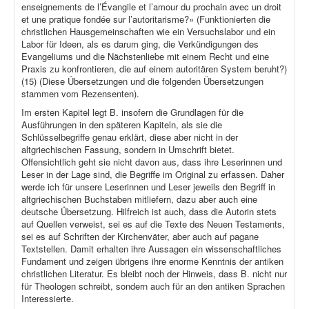
enseignements de l’Évangile et l’amour du prochain avec un droit
et une pratique fondée sur l’autoritarisme?» (Funktionierten die
christlichen Hausgemeinschaften wie ein Versuchslabor und ein
Labor für Ideen, als es darum ging, die Verkündigungen des
Evangeliums und die Nächstenliebe mit einem Recht und eine
Praxis zu konfrontieren, die auf einem autoritären System beruht?)
(15) (Diese Übersetzungen und die folgenden Übersetzungen
stammen vom Rezensenten).
Im ersten Kapitel legt B. insofern die Grundlagen für die
Ausführungen in den späteren Kapiteln, als sie die
Schlüsselbegriffe genau erklärt, diese aber nicht in der
altgriechischen Fassung, sondern in Umschrift bietet.
Offensichtlich geht sie nicht davon aus, dass ihre Leserinnen und
Leser in der Lage sind, die Begriffe im Original zu erfassen. Daher
werde ich für unsere Leserinnen und Leser jeweils den Begriff in
altgriechischen Buchstaben mitliefern, dazu aber auch eine
deutsche Übersetzung. Hilfreich ist auch, dass die Autorin stets
auf Quellen verweist, sei es auf die Texte des Neuen Testaments,
sei es auf Schriften der Kirchenväter, aber auch auf pagane
Textstellen. Damit erhalten ihre Aussagen ein wissenschaftliches
Fundament und zeigen übrigens ihre enorme Kenntnis der antiken
christlichen Literatur. Es bleibt noch der Hinweis, dass B. nicht nur
für Theologen schreibt, sondern auch für an den antiken Sprachen
Interessierte.