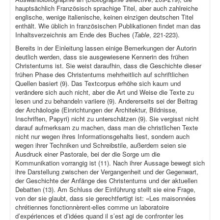
hauptsächlich Französisch sprachige Titel, aber auch zahlreiche
englische, wenige italienische, keinen einzigen deutschen Titel
enthält. Wie üblich in französischen Publikationen findet man das
Inhaltsverzeichnis am Ende des Buches (
Table
, 221-223).
Bereits in der Einleitung lassen einige Bemerkungen der Autorin
deutlich werden, dass sie ausgewiesene Kennerin des frühen
Christentums ist. Sie weist daraufhin, dass die Geschichte dieser
frühen Phase des Christentums mehrheitlich auf schriftlichen
Quellen basiert (9). Das Textcorpus erhöhe sich kaum und
verändere sich auch nicht, aber die Art und Weise die Texte zu
lesen und zu behandeln variiere (9). Andererseits sei der Beitrag
der Archäologie (Einrichtungen der Architektur, Bildnisse,
Inschriften, Papyri) nicht zu unterschätzen (9). Sie vergisst nicht
darauf aufmerksam zu machen, dass man die christlichen Texte
nicht nur wegen ihres Informationsgehalts liest, sondern auch
wegen ihrer Techniken und Schreibstile, außerdem seien sie
Ausdruck einer Pastorale, bei der die Sorge um die
Kommunikation vorrangig ist (11). Nach ihrer Aussage bewegt sich
ihre Darstellung zwischen der Vergangenheit und der Gegenwart,
der Geschichte der Anfänge des Christentums und der aktuellen
Debatten (13). Am Schluss der Einführung stellt sie eine Frage,
von der sie glaubt, dass sie gerechtfertigt ist: «Les maisonnées
chrétiennes fonctionnèrent-elles comme un laboratoire
d’expériences et d’idées quand il s’est agi de confronter les