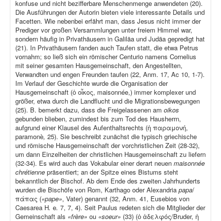
konfuse und nicht bezifferbare Menschenmenge anwendeten (20).
Die Ausführungen der Autorin bieten viele interessante Details und
Facetten. Wie nebenbei erfährt man, dass Jesus nicht immer der
Prediger vor großen Versammlungen unter freiem Himmel war,
sondern häufig in Privathäusern in Galiläa und Judäa gepredigt hat
(21). In Privathäusern fanden auch Taufen statt, die etwa Petrus
vornahm; so ließ sich ein römischer Centurio namens Cornelius
mit seiner gesamten Hausgemeinschaft, den Angestellten,
Verwandten und engen Freunden taufen (22, Anm. 17, Ac 10, 1-7).
Im Verlauf der Geschichte wurde die Organisation der
Hausgemeinschaft (ὁ οἶκος, maisonnée,) immer komplexer und
größer, etwa durch die Landflucht und die Migrationsbewegungen
(25). B. bemerkt dazu, dass die Freigelassenen am
oikos
gebunden blieben, zumindest bis zum Tod des Hausherrn,
aufgrund einer Klausel des Aufenthaltsrechts (ἡ παραμονή,
paramonè
,
25). Sie beschreibt zunächst die typisch griechische
und römische Hausgemeinschaft der vorchristlichen Zeit (28-32),
um dann Einzelheiten der christlichen Hausgemeinschaft zu liefern
(32-34). Es wird auch das Vokabular einer derart neuen
maisonnée
chrétienne
präsentiert; an der Spitze eines Bistums steht
bekanntlich der Bischof. Ab dem Ende des zweiten Jahrhunderts
wurden die Bischöfe von Rom, Karthago oder Alexandria
papa
/
πάπας (
«pape»
, Vater) genannt (32, Anm. 41, Eusebios von
Caesarea H
.
e
.
7, 7, 4). Seit Paulus redeten sich die Mitglieder der
Gemeinschaft als
«frère»
ou
«soeur»
(33) (ὁ ἀδελφός/Bruder, ἡ