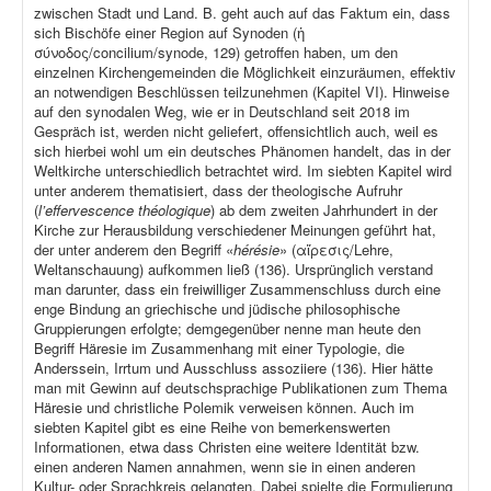
zwischen Stadt und Land. B. geht auch auf das Faktum ein, dass
sich Bischöfe einer Region auf Synoden (ἡ
σύνοδος/concilium/synode, 129) getroffen haben, um den
einzelnen Kirchengemeinden die Möglichkeit einzuräumen, effektiv
an notwendigen Beschlüssen teilzunehmen (Kapitel VI). Hinweise
auf den synodalen Weg, wie er in Deutschland seit 2018 im
Gespräch ist, werden nicht geliefert, offensichtlich auch, weil es
sich hierbei wohl um ein deutsches Phänomen handelt, das in der
Weltkirche unterschiedlich betrachtet wird. Im siebten Kapitel wird
unter anderem thematisiert, dass der theologische Aufruhr
(
l’effervescence théologique
) ab dem zweiten Jahrhundert in der
Kirche zur Herausbildung verschiedener Meinungen geführt hat,
der unter anderem den Begriff «
hérésie
» (αἵρεσις/Lehre,
Weltanschauung) aufkommen ließ (136). Ursprünglich verstand
man darunter, dass ein freiwilliger Zusammenschluss durch eine
enge Bindung an griechische und jüdische philosophische
Gruppierungen erfolgte; demgegenüber nenne man heute den
Begriff Häresie im Zusammenhang mit einer Typologie, die
Anderssein, Irrtum und Ausschluss assoziiere (136). Hier hätte
man mit Gewinn auf deutschsprachige Publikationen zum Thema
Häresie und christliche Polemik verweisen können. Auch im
siebten Kapitel gibt es eine Reihe von bemerkenswerten
Informationen, etwa dass Christen eine weitere Identität bzw.
einen anderen Namen annahmen, wenn sie in einen anderen
Kultur- oder Sprachkreis gelangten. Dabei spielte die Formulierung