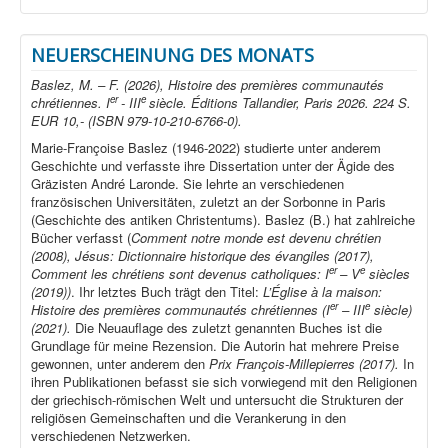
NEUERSCHEINUNG DES MONATS
Baslez, M. – F. (2026), Histoire des premières communautés
er
e
chrétiennes. I
- III
siècle. Éditions Tallandier, Paris 2026. 224 S.
EUR 10,- (ISBN 979-10-210-6766-0).
Marie-Françoise Baslez (1946-2022) studierte unter anderem
Geschichte und verfasste ihre Dissertation unter der Ägide des
Gräzisten André Laronde. Sie lehrte an verschiedenen
französischen Universitäten, zuletzt an der Sorbonne in Paris
(Geschichte des antiken Christentums). Baslez (B.) hat zahlreiche
Bücher verfasst (
Comment notre monde est devenu chrétien
(2008), Jésus: Dictionnaire historique des évangiles (2017),
er
e
Comment les chrétiens sont devenus catholiques: I
– V
siècles
(2019))
. Ihr letztes Buch trägt den Titel:
L’Église à la maison:
er
e
Histoire des premières communautés chrétiennes (I
– III
siècle)
(2021).
Die Neuauflage des zuletzt genannten Buches ist die
Grundlage für meine Rezension. Die Autorin hat mehrere Preise
gewonnen, unter anderem den
Prix François-Millepierres (2017).
In
ihren Publikationen befasst sie sich vorwiegend mit den Religionen
der griechisch-römischen Welt und untersucht die Strukturen der
religiösen Gemeinschaften und die Verankerung in den
verschiedenen Netzwerken.