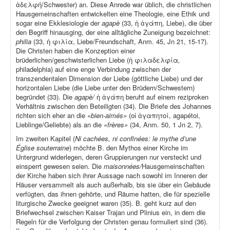
ἀδελφή/Schwester) an. Diese Anrede war üblich, die christlichen
Hausgemeinschaften entwickelten eine Theologie, eine Ethik und
sogar eine Ekklesiologie der
agapè
(33, ἡ ἀγάπη, Liebe), die über
den Begriff hinausging, der eine alltägliche Zuneigung bezeichnet:
philia
(33, ἡ φιλία, Liebe/Freundschaft, Anm. 45, Jn 21, 15-17).
Die Christen haben die Konzeption einer
brüderlichen/geschwisterlichen Liebe (ἡ φιλαδελφία
,
philadelphia) auf eine enge Verbindung zwischen der
transzendentalen Dimension der Liebe (göttliche Liebe) und der
horizontalen Liebe (die Liebe unter den Brüdern/Schwestern)
begründet (33). Die
agapè/
ἡ ἀγάπη beruht auf einem reziproken
Verhältnis zwischen den Beteiligten (34). Die Briefe des Johannes
richten sich eher an die
«bien-aimés»
(οἱ ἀγαπητοί, agapétoi,
Lieblinge/Geliebte) als an die
«frères»
(34, Anm. 50, 1 Jn 2, 7).
Im zweiten Kapitel (
Ni cachées, ni confinées: le mythe d’une
Église souterraine
) möchte B. den Mythos einer Kirche im
Untergrund widerlegen, deren Gruppierungen nur versteckt und
einsperrt gewesen seien. Die
maisonnées/
Hausgemeinschaften
der Kirche haben sich ihrer Aussage nach sowohl im Inneren der
Häuser versammelt als auch außerhalb, bis sie über ein Gebäude
verfügten, das ihnen gehörte, und Räume hatten, die für spezielle
liturgische Zwecke geeignet waren (35). B. geht kurz auf den
Briefwechsel zwischen Kaiser Trajan und Plinius ein, in dem die
Regeln für die Verfolgung der Christen genau formuliert sind (36).