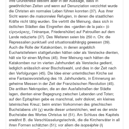
Ihre Grundthese besteht aber in der Aussage, dass in
gewöhnlichen Zeiten und wenn auf Denunziation verzichtet wurde
die Christen ein normales Leben führen konnten (37). Aus ihrer
Sicht waren die
maisonnées
Refugien, in denen die staatlichen
Kräfte nicht tätig wurden. Sie vertritt die Meinung, dass sich in
östlichen Städten das Eingreifen des «gardien de la paix» (ὁ
εἰρηνάρκης, l’irénarque, Friedenshüter) auf Patrouillen auf dem
Lande reduzierte (37). Des Weiteren seien bis 250 n. Chr. die
Repressalien punktuell und situationsabhängig gewesen (39).
Auch die Rolle der Katakomben, in denen angeblich
Eucharistiefeiern stattgefunden hätten oder als Verstecke dienten,
hält sie für einen Mythos (45). Ihrer Meinung nach hätten die
Katakomben nur im vierten Jahrhundert als Verstecke gedient,
lediglich anlässlich einer Bischofswahl, und dies in der Zeit nach
den Verfolgungen (45). Die Idee einer unterirdischen Kirche sei
eine Fantasievorstellung des 19. Jahrhunderts, in Erinnerung an
geheime Messen in der Zeit der Französischen Revolution (45).
Die antiken Nekropolen, die an den Ausfallstraßen der Städte
lagen, dienten einer Begegnung zwischen Lebenden und Toten;
auf den Epitaphien gebe es manchmal, sehr diskret, ein kleines
lateinisches Kreuz; beim ersten Vorkommen des griechischen
Buchstabens
chi
(χ) wurde dieser unterstrichen, weil es der erste
Buchstabe des Wortes Christus ist (51). Am Schluss des Kapitels
erwähnt B. die Verschlüsselungstechnik, die die Kirchenväter in all
ihren Formen schätzten (51); vor allem die
isopséphie
(ἡ