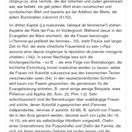
ἰσοψηφία), eine Technik, die den Griechen und Juden gemeinsam
war, war beliebt: sie gab jedem Wort einen numerischen und
symbolischen Wert und basierte auf der Addition der Werte, die
jedem Buchstaben zukommt (51/52).
Im dritten Kapitel (
La maisonnée, fabrique de féminisme
?) stehen
Aspekte der Rolle der Frau im Vordergrund. Während Jesus in den
Evangelien als Mann erscheint, der die Frauen bevorzugte
(«
l’homme qui préférait les femmes»
, 53), steht Paulus seit langer
Zeit im Ruf, der erste christliche Frauenfeind zu sein («
Paul
assume ainsi depuis longtemps la réputation de premier misogyne
chrétien»
( 54)). In seiner Nachfolge lese sich die
Kirchengeschichte – so B. – als eine Folge von Bestrebungen, die
kirchliche Einrichtung immer maskuliner werden zu lassen, wobei
die Frauen mit Autorität sukzessive aus den kanonischen Texten
verschwunden seien (54). In den neutestamentlichen Schriften
wird kaum von Paaren gesprochen, die gemeinsam für die
Evangelisierung eintreten. B. nennt einige wenige Beispiele, etwa
Philemon und Apphia (60, Anm. 23, Phm 1-2). Sehr
aufschlussreich sind die Bemerkungen über unabhängige Frauen
und solche, denen Autorität zugesprochen wird (
Femmes
indépendantes, femmes d‘ autorité
, 63-68). B. spricht von Frauen,
die in den
Acta
genannt werden, darunter auch von Lydia (Ac 16,
14-15); sie wird als selbständige Händlerin vorgestellt, Chefin
eines Unternehmens (für Purpurstoffe) und Chefin der Familie, die
sich mit ihrem gesamten Gefolge hat taufen lassen und die