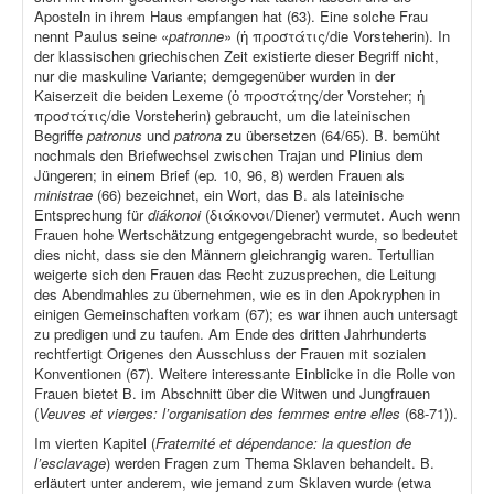
Aposteln in ihrem Haus empfangen hat (63). Eine solche Frau
nennt Paulus seine «
patronne
» (ἡ προστάτις/die Vorsteherin). In
der klassischen griechischen Zeit existierte dieser Begriff nicht,
nur die maskuline Variante; demgegenüber wurden in der
Kaiserzeit die beiden Lexeme (ὁ προστάτης/der Vorsteher; ἡ
προστάτις/die Vorsteherin) gebraucht, um die lateinischen
Begriffe
patronus
und
patrona
zu übersetzen (64/65). B. bemüht
nochmals den Briefwechsel zwischen Trajan und Plinius dem
Jüngeren; in einem Brief (ep
.
10, 96, 8) werden Frauen als
ministrae
(66) bezeichnet, ein Wort, das B. als lateinische
Entsprechung für
diákonoi
(διάκονοι/Diener) vermutet. Auch wenn
Frauen hohe Wertschätzung entgegengebracht wurde, so bedeutet
dies nicht, dass sie den Männern gleichrangig waren. Tertullian
weigerte sich den Frauen das Recht zuzusprechen, die Leitung
des Abendmahles zu übernehmen, wie es in den Apokryphen in
einigen Gemeinschaften vorkam (67); es war ihnen auch untersagt
zu predigen und zu taufen. Am Ende des dritten Jahrhunderts
rechtfertigt Origenes den Ausschluss der Frauen mit sozialen
Konventionen (67). Weitere interessante Einblicke in die Rolle von
Frauen bietet B. im Abschnitt über die Witwen und Jungfrauen
(
Veuves et vierges: l’organisation des femmes entre elles
(68-71)).
Im vierten Kapitel (
Fraternité et dépendance: la question de
l’esclavage
) werden Fragen zum Thema Sklaven behandelt. B.
erläutert unter anderem, wie jemand zum Sklaven wurde (etwa