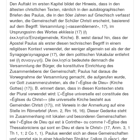
Den Auftakt im ersten Kapitel bildet der Hinweis, dass in den
ältesten christlichen Texten, nämlich in den autobiographischen
Briefen des Paulus, die in den 50er Jahren auf Griechisch verfasst
wurden, die Gemeinschaft der Schüler Christi erscheint, basierend
auf dem Begriff: Versammlung (
«rassemblement»
, 17), im
Ursprungssinn des Wortes
ekklesia
(17) (ἡ
ἐκκλησία/Einzelgemeinde, Kirche). B. weist darauf hin, dass der
Apostel Paulus als erster diesen technischen Begriff in einem
religiösen Kontext verwendet, der weniger allgemein sei als der der
Synagoge/
synagogue
(17), der dem politischen Vokabular entlehnt
sei (ἡ συναγωγή). Die ἐκκλησία bedeutete demnach die
Versammlung der Bürger, die konstitutive Einrichtung des
Zusammenlebens der Gemeinschaft; Paulus hat daraus die
Vorwegnahme der Versammlung gemacht, die aufgerufen wurde,
vor Gott zusammenzutreten, als die l’«Église de Dieu» (Kirche
Gottes) (17)). B. erinnert daran, dass in diesen Kontexten stets
der Plural verwendet wird: L’«Église universelle est constituée des
«Églises du Christ»» (die universelle Kirche besteht aus
Gemeinden Christi (17)), mit Verweis in der Anmerkung auf eine
Stelle im Römerbrief (Anm. 2, Rm 16, 16). Dieser Gedanke steht
im Zusammenhang mit lokalen und besonderen Gemeinschaften
wie l‘«Église de Dieu qui est à Corinthe» ou comme l‘«Église des
Thessaloniciens qui sont en Dieu et dans le Christ» (17, Anm. 3, 1
Th 1, 1; 2 Co 1, 1). Paulus wendet sich an diese Gemeinschaften
und verortet sie in einer häuslichen Struktur, l’
oikos
(ὁ οἶκος)
,
der