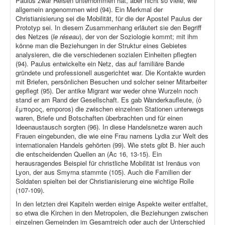
Paulus zwar Reisen unternommen hat, aber nicht so viele, wie
allgemein angenommen wird (94). Ein Merkmal der
Christianisierung sei die Mobilität, für die der Apostel Paulus der
Prototyp sei. In diesem Zusammenhang erläutert sie den Begriff
des Netzes (
le réseau
), der von der Soziologie kommt; mit ihm
könne man die Beziehungen in der Struktur eines Gebietes
analysieren, die die verschiedenen sozialen Einheiten pflegten
(94). Paulus entwickelte ein Netz, das auf familiäre Bande
gründete und professionell ausgerichtet war. Die Kontakte wurden
mit Briefen, persönlichen Besuchen und solcher seiner Mitarbeiter
gepflegt (95). Der antike Migrant war weder ohne Wurzeln noch
stand er am Rand der Gesellschaft. Es gab Wanderkaufleute, (ὁ
ἔμπορος, emporos) die zwischen einzelnen Stationen unterwegs
waren, Briefe und Botschaften überbrachten und für einen
Ideenaustausch sorgten (96). In diese Handelsnetze waren auch
Frauen eingebunden, die wie eine Frau namens Lydia zur Welt des
internationalen Handels gehörten (99). Wie stets gibt B. hier auch
die entscheidenden Quellen an (Ac 16, 13-15). Ein
herausragendes Beispiel für christliche Mobilität ist Irenäus von
Lyon, der aus Smyrna stammte (105). Auch die Familien der
Soldaten spielten bei der Christianisierung eine wichtige Rolle
(107-109).
In den letzten drei Kapiteln werden einige Aspekte weiter entfaltet,
so etwa die Kirchen in den Metropolen, die Beziehungen zwischen
einzelnen Gemeinden im Gesamtreich oder auch der Unterschied