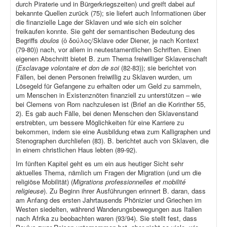
durch Piraterie und in Bürgerkriegszeiten) und greift dabei auf
bekannte Quellen zurück (75); sie liefert auch Informationen über
die finanzielle Lage der Sklaven und wie sich ein solcher
freikaufen konnte. Sie geht der semantischen Bedeutung des
Begriffs
doulos
(ὁ δούλος/Sklave oder Diener, je nach Kontext
(79-80)) nach, vor allem in neutestamentlichen Schriften. Einen
eigenen Abschnitt bietet B. zum Thema freiwilliger Sklavenschaft
(
Esclavage volontaire et don de soi
(82-83)); sie berichtet von
Fällen, bei denen Personen freiwillig zu Sklaven wurden, um
Lösegeld für Gefangene zu erhalten oder um Geld zu sammeln,
um Menschen in Existenznöten finanziell zu unterstützen – wie
bei Clemens von Rom nachzulesen ist (Brief an die Korinther 55,
2). Es gab auch Fälle, bei denen Menschen den Sklavenstand
erstrebten, um bessere Möglichkeiten für eine Karriere zu
bekommen, indem sie eine Ausbildung etwa zum Kalligraphen und
Stenographen durchliefen (83). B. berichtet auch von Sklaven, die
in einem christlichen Haus lebten (89-92).
Im fünften Kapitel geht es um ein aus heutiger Sicht sehr
aktuelles Thema, nämlich um Fragen der Migration (und um die
religiöse Mobilität) (
Migrations professionnelles et mobilité
religieuse
). Zu Beginn ihrer Ausführungen erinnert B. daran, dass
am Anfang des ersten Jahrtausends Phönizier und Griechen im
Westen siedelten, während Wanderungsbewegungen aus Italien
nach Afrika zu beobachten waren (93/94). Sie stellt fest, dass