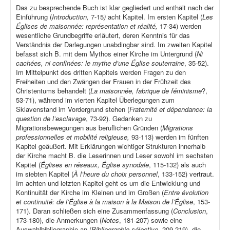
Das zu besprechende Buch ist klar gegliedert und enthält nach der
Einführung (
Introduction,
7-15
)
acht Kapitel. Im ersten Kapitel (
Les
Églises de maisonnée: représentation et réalité,
17-34) werden
wesentliche Grundbegriffe erläutert, deren Kenntnis für das
Verständnis der Darlegungen unabdingbar sind. Im zweiten Kapitel
befasst sich B. mit dem Mythos einer Kirche im Untergrund (
Ni
cachées, ni confinées: le mythe d’une Église souterraine
, 35-52).
Im Mittelpunkt des dritten Kapitels werden Fragen zu den
Freiheiten und den Zwängen der Frauen in der Frühzeit des
Christentums behandelt (
La maisonnée, fabrique de féminisme
?,
53-71), während im vierten Kapitel Überlegungen zum
Sklavenstand im Vordergrund stehen (
Fraternité et dépendance: la
question de l’esclavage
, 73-92). Gedanken zu
Migrationsbewegungen aus beruflichen Gründen (
Migrations
professionnelles et mobilité religieuse,
93-113) werden im fünften
Kapitel geäußert. Mit Erklärungen wichtiger Strukturen innerhalb
der Kirche macht B. die Leserinnen und Leser sowohl im sechsten
Kapitel (
Églises en réseaux, Église synodale
, 115-132) als auch
im siebten Kapitel (
À l’heure du choix personnel
, 133-152) vertraut.
Im achten und letzten Kapitel geht es um die Entwicklung und
Kontinuität der Kirche im Kleinen und im Großen (
Entre évolution
et continuité: de l’Église à la maison à la Maison de l’Église
, 153-
171). Daran schließen sich eine Zusammenfassung (
Conclusion
,
173-180), die Anmerkungen (
Notes
, 181-207) sowie eine
Auswahlbibliographie an (
Bibliographie sélective
, 209-219), die