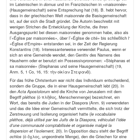
im Lateinischen in
domus
und im Französischen in «
maisonnée
»
(Hausgemeinschaft) seine Entsprechung hat (18). B. hebt hervor,
dass in der griechischen Welt
maisonnée
die Basisgemeinschaft
ist, auf der sich die Stadt gründet. Die Autorin beschreibt mit
wenigen Strichen die Entwicklung der Kirche, die ihren
Ausgangspunkt bei diesen
maisonnées
genommen habe, also als
l’«Église par maisonnées», über l’«Église de cité» bis schließlich l‘
«Église d‘Empire» entstanden sei, in der Zeit der Regierung
Konstantins (18). Interessanterweise verwendet Paulus, wenn er
sich an eine Gemeinde wendet, den Genitiv des Namens des
Hausherrn oder er benutzt ein Possessivpronomen: «Stéphanas et
sa maisonnée» (Stephanas und seine Hausgemeinschaft) (19,
Anm. 5, 1 Co, 16, 15: τὴν οἰκίαν Στεφανᾶ).
Für das frühe Christentum war nicht das Individuum entscheidend,
sondern die Gruppe, die in einer Hausgemeinschaft lebt (20). In
den
Acta Apostolorum
wird die Kirche von Jerusalem mit dem
Begriff
pléthos
(ὁ πλῆθος, Menschenmenge) bezeichnet, ein
Wort, das bereits die Juden in der Diaspora (Anm. 9) verwendeten
und das die Idee einer Gemeinschaft vermittelte, die sich trotz der
Zerstreuung und Isolierung organisiert hatte (
le vocabulaire
pléthos, déjà utilisé par les Juifs de la Diaspora, véhiculait l’idée
d’une communauté comptabilisée et organisée malgré la
dispersion et l’isolement,
20). In Opposition dazu steht der Begriff
ochlos
(ὁ ὄχλος, ungeordnete Menge), den die Griechen für eine