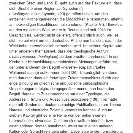
zwischen Stadt und Land. B. geht auch auf das Faktum ein, dass
sich Bischöfe einer Region auf Synoden (ἡ
σύνοδος/concilium/synode, 129) getroffen haben, um den
einzelnen Kirchengemeinden die Möglichkeit einzuräumen, effektiv
an notwendigen Beschlüssen teilzunehmen (Kapitel VI). Hinweise
auf den synodalen Weg, wie er in Deutschland seit 2018 im
Gespräch ist, werden nicht geliefert, offensichtlich auch, weil es
sich hierbei wohl um ein deutsches Phänomen handelt, das in der
Weltkirche unterschiedlich betrachtet wird. Im siebten Kapitel wird
unter anderem thematisiert, dass der theologische Aufruhr
(
l’effervescence théologique
) ab dem zweiten Jahrhundert in der
Kirche zur Herausbildung verschiedener Meinungen geführt hat,
der unter anderem den Begriff «
hérésie
» (αἵρεσις/Lehre,
Weltanschauung) aufkommen ließ (136). Ursprünglich verstand
man darunter, dass ein freiwilliger Zusammenschluss durch eine
enge Bindung an griechische und jüdische philosophische
Gruppierungen erfolgte; demgegenüber nenne man heute den
Begriff Häresie im Zusammenhang mit einer Typologie, die
Anderssein, Irrtum und Ausschluss assoziiere (136). Hier hätte
man mit Gewinn auf deutschsprachige Publikationen zum Thema
Häresie und christliche Polemik verweisen können. Auch im
siebten Kapitel gibt es eine Reihe von bemerkenswerten
Informationen, etwa dass Christen eine weitere Identität bzw.
einen anderen Namen annahmen, wenn sie in einen anderen
Kultur- oder Sprachkreis gelangten. Dabei spielte die Formulierung