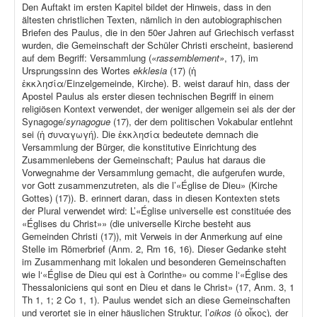
Den Auftakt im ersten Kapitel bildet der Hinweis, dass in den
ältesten christlichen Texten, nämlich in den autobiographischen
Briefen des Paulus, die in den 50er Jahren auf Griechisch verfasst
wurden, die Gemeinschaft der Schüler Christi erscheint, basierend
auf dem Begriff: Versammlung (
«rassemblement»
, 17), im
Ursprungssinn des Wortes
ekklesia
(17) (ἡ
ἐκκλησία/Einzelgemeinde, Kirche). B. weist darauf hin, dass der
Apostel Paulus als erster diesen technischen Begriff in einem
religiösen Kontext verwendet, der weniger allgemein sei als der der
Synagoge/
synagogue
(17), der dem politischen Vokabular entlehnt
sei (ἡ συναγωγή). Die ἐκκλησία bedeutete demnach die
Versammlung der Bürger, die konstitutive Einrichtung des
Zusammenlebens der Gemeinschaft; Paulus hat daraus die
Vorwegnahme der Versammlung gemacht, die aufgerufen wurde,
vor Gott zusammenzutreten, als die l’«Église de Dieu» (Kirche
Gottes) (17)). B. erinnert daran, dass in diesen Kontexten stets
der Plural verwendet wird: L’«Église universelle est constituée des
«Églises du Christ»» (die universelle Kirche besteht aus
Gemeinden Christi (17)), mit Verweis in der Anmerkung auf eine
Stelle im Römerbrief (Anm. 2, Rm 16, 16). Dieser Gedanke steht
im Zusammenhang mit lokalen und besonderen Gemeinschaften
wie l‘«Église de Dieu qui est à Corinthe» ou comme l‘«Église des
Thessaloniciens qui sont en Dieu et dans le Christ» (17, Anm. 3, 1
Th 1, 1; 2 Co 1, 1). Paulus wendet sich an diese Gemeinschaften
und verortet sie in einer häuslichen Struktur, l’
oikos
(ὁ οἶκος)
,
der