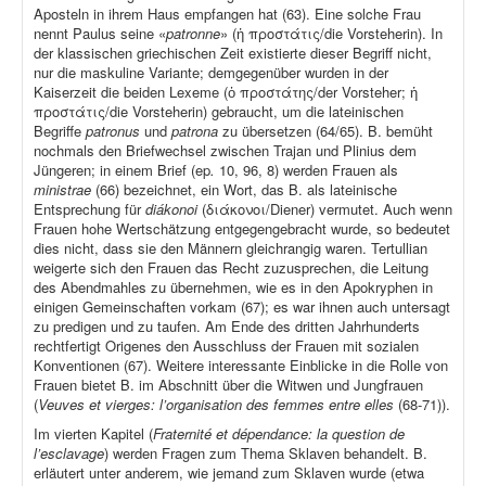
Aposteln in ihrem Haus empfangen hat (63). Eine solche Frau
nennt Paulus seine «
patronne
» (ἡ προστάτις/die Vorsteherin). In
der klassischen griechischen Zeit existierte dieser Begriff nicht,
nur die maskuline Variante; demgegenüber wurden in der
Kaiserzeit die beiden Lexeme (ὁ προστάτης/der Vorsteher; ἡ
προστάτις/die Vorsteherin) gebraucht, um die lateinischen
Begriffe
patronus
und
patrona
zu übersetzen (64/65). B. bemüht
nochmals den Briefwechsel zwischen Trajan und Plinius dem
Jüngeren; in einem Brief (ep
.
10, 96, 8) werden Frauen als
ministrae
(66) bezeichnet, ein Wort, das B. als lateinische
Entsprechung für
diákonoi
(διάκονοι/Diener) vermutet. Auch wenn
Frauen hohe Wertschätzung entgegengebracht wurde, so bedeutet
dies nicht, dass sie den Männern gleichrangig waren. Tertullian
weigerte sich den Frauen das Recht zuzusprechen, die Leitung
des Abendmahles zu übernehmen, wie es in den Apokryphen in
einigen Gemeinschaften vorkam (67); es war ihnen auch untersagt
zu predigen und zu taufen. Am Ende des dritten Jahrhunderts
rechtfertigt Origenes den Ausschluss der Frauen mit sozialen
Konventionen (67). Weitere interessante Einblicke in die Rolle von
Frauen bietet B. im Abschnitt über die Witwen und Jungfrauen
(
Veuves et vierges: l’organisation des femmes entre elles
(68-71)).
Im vierten Kapitel (
Fraternité et dépendance: la question de
l’esclavage
) werden Fragen zum Thema Sklaven behandelt. B.
erläutert unter anderem, wie jemand zum Sklaven wurde (etwa