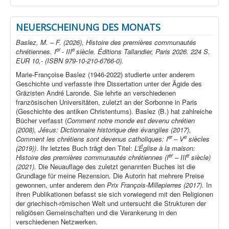
NEUERSCHEINUNG DES MONATS
Baslez, M. – F. (2026), Histoire des premières communautés
er
e
chrétiennes. I
- III
siècle. Éditions Tallandier, Paris 2026. 224 S.
EUR 10,- (ISBN 979-10-210-6766-0).
Marie-Françoise Baslez (1946-2022) studierte unter anderem
Geschichte und verfasste ihre Dissertation unter der Ägide des
Gräzisten André Laronde. Sie lehrte an verschiedenen
französischen Universitäten, zuletzt an der Sorbonne in Paris
(Geschichte des antiken Christentums). Baslez (B.) hat zahlreiche
Bücher verfasst (
Comment notre monde est devenu chrétien
(2008), Jésus: Dictionnaire historique des évangiles (2017),
er
e
Comment les chrétiens sont devenus catholiques: I
– V
siècles
(2019))
. Ihr letztes Buch trägt den Titel:
L’Église à la maison:
er
e
Histoire des premières communautés chrétiennes (I
– III
siècle)
(2021).
Die Neuauflage des zuletzt genannten Buches ist die
Grundlage für meine Rezension. Die Autorin hat mehrere Preise
gewonnen, unter anderem den
Prix François-Millepierres (2017).
In
ihren Publikationen befasst sie sich vorwiegend mit den Religionen
der griechisch-römischen Welt und untersucht die Strukturen der
religiösen Gemeinschaften und die Verankerung in den
verschiedenen Netzwerken.