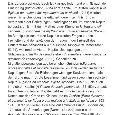
Das zu besprechende Buch ist klar gegliedert und enthält nach der
Einführung (
Introduction,
7-15
)
acht Kapitel. Im ersten Kapitel (
Les
Églises de maisonnée: représentation et réalité,
17-34) werden
wesentliche Grundbegriffe erläutert, deren Kenntnis für das
Verständnis der Darlegungen unabdingbar sind. Im zweiten Kapitel
befasst sich B. mit dem Mythos einer Kirche im Untergrund (
Ni
cachées, ni confinées: le mythe d’une Église souterraine
, 35-52).
Im Mittelpunkt des dritten Kapitels werden Fragen zu den
Freiheiten und den Zwängen der Frauen in der Frühzeit des
Christentums behandelt (
La maisonnée, fabrique de féminisme
?,
53-71), während im vierten Kapitel Überlegungen zum
Sklavenstand im Vordergrund stehen (
Fraternité et dépendance: la
question de l’esclavage
, 73-92). Gedanken zu
Migrationsbewegungen aus beruflichen Gründen (
Migrations
professionnelles et mobilité religieuse,
93-113) werden im fünften
Kapitel geäußert. Mit Erklärungen wichtiger Strukturen innerhalb
der Kirche macht B. die Leserinnen und Leser sowohl im sechsten
Kapitel (
Églises en réseaux, Église synodale
, 115-132) als auch
im siebten Kapitel (
À l’heure du choix personnel
, 133-152) vertraut.
Im achten und letzten Kapitel geht es um die Entwicklung und
Kontinuität der Kirche im Kleinen und im Großen (
Entre évolution
et continuité: de l’Église à la maison à la Maison de l’Église
, 153-
171). Daran schließen sich eine Zusammenfassung (
Conclusion
,
173-180), die Anmerkungen (
Notes
, 181-207) sowie eine
Auswahlbibliographie an (
Bibliographie sélective
, 209-219), die