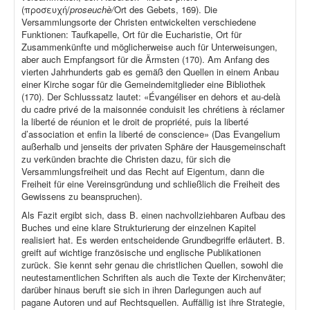
(προσευχή/
proseuchè/
Ort des Gebets, 169). Die
Versammlungsorte der Christen entwickelten verschiedene
Funktionen: Taufkapelle, Ort für die Eucharistie, Ort für
Zusammenkünfte und möglicherweise auch für Unterweisungen,
aber auch Empfangsort für die Ärmsten (170). Am Anfang des
vierten Jahrhunderts gab es gemäß den Quellen in einem Anbau
einer Kirche sogar für die Gemeindemitglieder eine Bibliothek
(170). Der Schlusssatz lautet: «Évangéliser en dehors et au-delà
du cadre privé de la maisonnée conduisit les chrétiens à réclamer
la liberté de réunion et le droit de propriété, puis la liberté
d’association et enfin la liberté de conscience» (Das Evangelium
außerhalb und jenseits der privaten Sphäre der Hausgemeinschaft
zu verkünden brachte die Christen dazu, für sich die
Versammlungsfreiheit und das Recht auf Eigentum, dann die
Freiheit für eine Vereinsgründung und schließlich die Freiheit des
Gewissens zu beanspruchen).
Als Fazit ergibt sich, dass B. einen nachvollziehbaren Aufbau des
Buches und eine klare Strukturierung der einzelnen Kapitel
realisiert hat. Es werden entscheidende Grundbegriffe erläutert. B.
greift auf wichtige französische und englische Publikationen
zurück. Sie kennt sehr genau die christlichen Quellen, sowohl die
neutestamentlichen Schriften als auch die Texte der Kirchenväter;
darüber hinaus beruft sie sich in ihren Darlegungen auch auf
pagane Autoren und auf Rechtsquellen. Auffällig ist ihre Strategie,