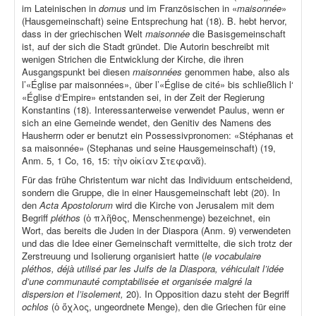
im Lateinischen in
domus
und im Französischen in «
maisonnée
»
(Hausgemeinschaft) seine Entsprechung hat (18). B. hebt hervor,
dass in der griechischen Welt
maisonnée
die Basisgemeinschaft
ist, auf der sich die Stadt gründet. Die Autorin beschreibt mit
wenigen Strichen die Entwicklung der Kirche, die ihren
Ausgangspunkt bei diesen
maisonnées
genommen habe, also als
l’«Église par maisonnées», über l’«Église de cité» bis schließlich l‘
«Église d‘Empire» entstanden sei, in der Zeit der Regierung
Konstantins (18). Interessanterweise verwendet Paulus, wenn er
sich an eine Gemeinde wendet, den Genitiv des Namens des
Hausherrn oder er benutzt ein Possessivpronomen: «Stéphanas et
sa maisonnée» (Stephanas und seine Hausgemeinschaft) (19,
Anm. 5, 1 Co, 16, 15: τὴν οἰκίαν Στεφανᾶ).
Für das frühe Christentum war nicht das Individuum entscheidend,
sondern die Gruppe, die in einer Hausgemeinschaft lebt (20). In
den
Acta Apostolorum
wird die Kirche von Jerusalem mit dem
Begriff
pléthos
(ὁ πλῆθος, Menschenmenge) bezeichnet, ein
Wort, das bereits die Juden in der Diaspora (Anm. 9) verwendeten
und das die Idee einer Gemeinschaft vermittelte, die sich trotz der
Zerstreuung und Isolierung organisiert hatte (
le vocabulaire
pléthos, déjà utilisé par les Juifs de la Diaspora, véhiculait l’idée
d’une communauté comptabilisée et organisée malgré la
dispersion et l’isolement,
20). In Opposition dazu steht der Begriff
ochlos
(ὁ ὄχλος, ungeordnete Menge), den die Griechen für eine