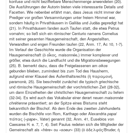
konfuse und nicht bezifferbare Menschenmenge anwendeten (20).
Die Ausführungen der Autorin bieten viele interessante Details und
Facetten. Wie nebenbei erfährt man, dass Jesus nicht immer der
Prediger vor großen Versammlungen unter freiem Himmel war,
sondern häufig in Privathäusern in Galiläa und Judäa gepredigt hat
(21). In Privathäusern fanden auch Taufen statt, die etwa Petrus
vornahm; so ließ sich ein römischer Centurio namens Cornelius
mit seiner gesamten Hausgemeinschaft, den Angestellten,
Verwandten und engen Freunden taufen (22, Anm. 17, Ac 10, 1-7).
Im Verlauf der Geschichte wurde die Organisation der
Hausgemeinschaft (ὁ οἶκος, maisonnée,) immer komplexer und
größer, etwa durch die Landflucht und die Migrationsbewegungen
(25). B. bemerkt dazu, dass die Freigelassenen am
oikos
gebunden blieben, zumindest bis zum Tod des Hausherrn,
aufgrund einer Klausel des Aufenthaltsrechts (ἡ παραμονή,
paramonè
,
25). Sie beschreibt zunächst die typisch griechische
und römische Hausgemeinschaft der vorchristlichen Zeit (28-32),
um dann Einzelheiten der christlichen Hausgemeinschaft zu liefern
(32-34). Es wird auch das Vokabular einer derart neuen
maisonnée
chrétienne
präsentiert; an der Spitze eines Bistums steht
bekanntlich der Bischof. Ab dem Ende des zweiten Jahrhunderts
wurden die Bischöfe von Rom, Karthago oder Alexandria
papa
/
πάπας (
«pape»
, Vater) genannt (32, Anm. 41, Eusebios von
Caesarea H
.
e
.
7, 7, 4). Seit Paulus redeten sich die Mitglieder der
Gemeinschaft als
«frère»
ou
«soeur»
(33) (ὁ ἀδελφός/Bruder, ἡ