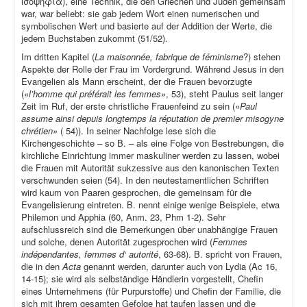
ἰσοψηφία), eine Technik, die den Griechen und Juden gemeinsam
war, war beliebt: sie gab jedem Wort einen numerischen und
symbolischen Wert und basierte auf der Addition der Werte, die
jedem Buchstaben zukommt (51/52).
Im dritten Kapitel (
La maisonnée, fabrique de féminisme
?) stehen
Aspekte der Rolle der Frau im Vordergrund. Während Jesus in den
Evangelien als Mann erscheint, der die Frauen bevorzugte
(«
l’homme qui préférait les femmes»
, 53), steht Paulus seit langer
Zeit im Ruf, der erste christliche Frauenfeind zu sein («
Paul
assume ainsi depuis longtemps la réputation de premier misogyne
chrétien»
( 54)). In seiner Nachfolge lese sich die
Kirchengeschichte – so B. – als eine Folge von Bestrebungen, die
kirchliche Einrichtung immer maskuliner werden zu lassen, wobei
die Frauen mit Autorität sukzessive aus den kanonischen Texten
verschwunden seien (54). In den neutestamentlichen Schriften
wird kaum von Paaren gesprochen, die gemeinsam für die
Evangelisierung eintreten. B. nennt einige wenige Beispiele, etwa
Philemon und Apphia (60, Anm. 23, Phm 1-2). Sehr
aufschlussreich sind die Bemerkungen über unabhängige Frauen
und solche, denen Autorität zugesprochen wird (
Femmes
indépendantes, femmes d‘ autorité
, 63-68). B. spricht von Frauen,
die in den
Acta
genannt werden, darunter auch von Lydia (Ac 16,
14-15); sie wird als selbständige Händlerin vorgestellt, Chefin
eines Unternehmens (für Purpurstoffe) und Chefin der Familie, die
sich mit ihrem gesamten Gefolge hat taufen lassen und die