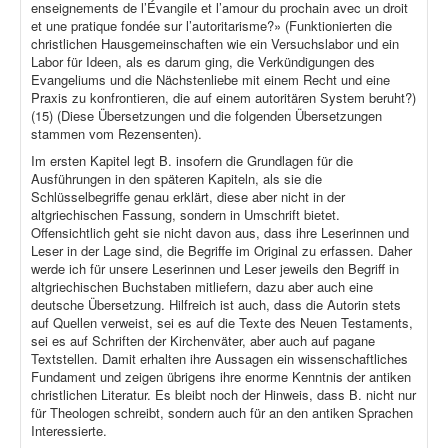
enseignements de l’Évangile et l’amour du prochain avec un droit
et une pratique fondée sur l’autoritarisme?» (Funktionierten die
christlichen Hausgemeinschaften wie ein Versuchslabor und ein
Labor für Ideen, als es darum ging, die Verkündigungen des
Evangeliums und die Nächstenliebe mit einem Recht und eine
Praxis zu konfrontieren, die auf einem autoritären System beruht?)
(15) (Diese Übersetzungen und die folgenden Übersetzungen
stammen vom Rezensenten).
Im ersten Kapitel legt B. insofern die Grundlagen für die
Ausführungen in den späteren Kapiteln, als sie die
Schlüsselbegriffe genau erklärt, diese aber nicht in der
altgriechischen Fassung, sondern in Umschrift bietet.
Offensichtlich geht sie nicht davon aus, dass ihre Leserinnen und
Leser in der Lage sind, die Begriffe im Original zu erfassen. Daher
werde ich für unsere Leserinnen und Leser jeweils den Begriff in
altgriechischen Buchstaben mitliefern, dazu aber auch eine
deutsche Übersetzung. Hilfreich ist auch, dass die Autorin stets
auf Quellen verweist, sei es auf die Texte des Neuen Testaments,
sei es auf Schriften der Kirchenväter, aber auch auf pagane
Textstellen. Damit erhalten ihre Aussagen ein wissenschaftliches
Fundament und zeigen übrigens ihre enorme Kenntnis der antiken
christlichen Literatur. Es bleibt noch der Hinweis, dass B. nicht nur
für Theologen schreibt, sondern auch für an den antiken Sprachen
Interessierte.