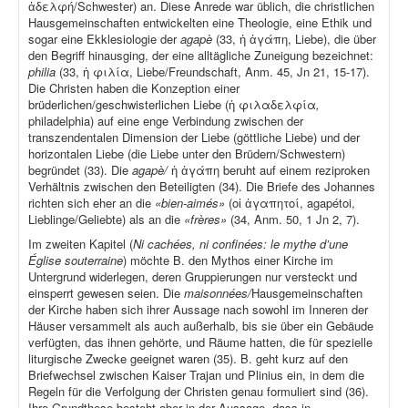
ἀδελφή/Schwester) an. Diese Anrede war üblich, die christlichen
Hausgemeinschaften entwickelten eine Theologie, eine Ethik und
sogar eine Ekklesiologie der
agapè
(33, ἡ ἀγάπη, Liebe), die über
den Begriff hinausging, der eine alltägliche Zuneigung bezeichnet:
philia
(33, ἡ φιλία, Liebe/Freundschaft, Anm. 45, Jn 21, 15-17).
Die Christen haben die Konzeption einer
brüderlichen/geschwisterlichen Liebe (ἡ φιλαδελφία
,
philadelphia) auf eine enge Verbindung zwischen der
transzendentalen Dimension der Liebe (göttliche Liebe) und der
horizontalen Liebe (die Liebe unter den Brüdern/Schwestern)
begründet (33). Die
agapè/
ἡ ἀγάπη beruht auf einem reziproken
Verhältnis zwischen den Beteiligten (34). Die Briefe des Johannes
richten sich eher an die
«bien-aimés»
(οἱ ἀγαπητοί, agapétoi,
Lieblinge/Geliebte) als an die
«frères»
(34, Anm. 50, 1 Jn 2, 7).
Im zweiten Kapitel (
Ni cachées, ni confinées: le mythe d’une
Église souterraine
) möchte B. den Mythos einer Kirche im
Untergrund widerlegen, deren Gruppierungen nur versteckt und
einsperrt gewesen seien. Die
maisonnées/
Hausgemeinschaften
der Kirche haben sich ihrer Aussage nach sowohl im Inneren der
Häuser versammelt als auch außerhalb, bis sie über ein Gebäude
verfügten, das ihnen gehörte, und Räume hatten, die für spezielle
liturgische Zwecke geeignet waren (35). B. geht kurz auf den
Briefwechsel zwischen Kaiser Trajan und Plinius ein, in dem die
Regeln für die Verfolgung der Christen genau formuliert sind (36).
Ihre Grundthese besteht aber in der Aussage, dass in