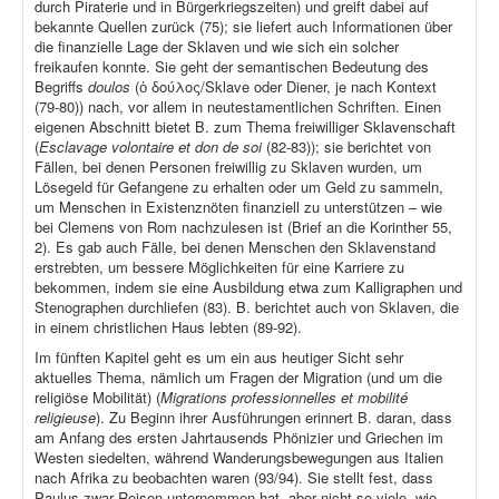
durch Piraterie und in Bürgerkriegszeiten) und greift dabei auf
bekannte Quellen zurück (75); sie liefert auch Informationen über
die finanzielle Lage der Sklaven und wie sich ein solcher
freikaufen konnte. Sie geht der semantischen Bedeutung des
Begriffs
doulos
(ὁ δούλος/Sklave oder Diener, je nach Kontext
(79-80)) nach, vor allem in neutestamentlichen Schriften. Einen
eigenen Abschnitt bietet B. zum Thema freiwilliger Sklavenschaft
(
Esclavage volontaire et don de soi
(82-83)); sie berichtet von
Fällen, bei denen Personen freiwillig zu Sklaven wurden, um
Lösegeld für Gefangene zu erhalten oder um Geld zu sammeln,
um Menschen in Existenznöten finanziell zu unterstützen – wie
bei Clemens von Rom nachzulesen ist (Brief an die Korinther 55,
2). Es gab auch Fälle, bei denen Menschen den Sklavenstand
erstrebten, um bessere Möglichkeiten für eine Karriere zu
bekommen, indem sie eine Ausbildung etwa zum Kalligraphen und
Stenographen durchliefen (83). B. berichtet auch von Sklaven, die
in einem christlichen Haus lebten (89-92).
Im fünften Kapitel geht es um ein aus heutiger Sicht sehr
aktuelles Thema, nämlich um Fragen der Migration (und um die
religiöse Mobilität) (
Migrations professionnelles et mobilité
religieuse
). Zu Beginn ihrer Ausführungen erinnert B. daran, dass
am Anfang des ersten Jahrtausends Phönizier und Griechen im
Westen siedelten, während Wanderungsbewegungen aus Italien
nach Afrika zu beobachten waren (93/94). Sie stellt fest, dass
Paulus zwar Reisen unternommen hat, aber nicht so viele, wie