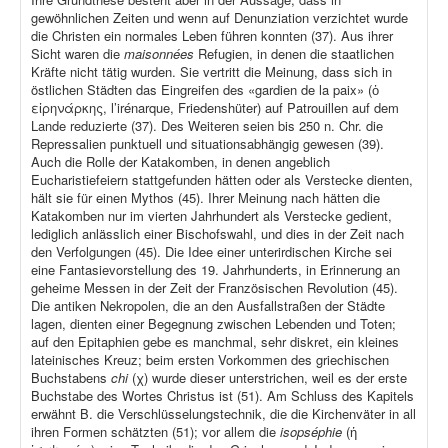
gewöhnlichen Zeiten und wenn auf Denunziation verzichtet wurde
die Christen ein normales Leben führen konnten (37). Aus ihrer
Sicht waren die
maisonnées
Refugien, in denen die staatlichen
Kräfte nicht tätig wurden. Sie vertritt die Meinung, dass sich in
östlichen Städten das Eingreifen des «gardien de la paix» (ὁ
εἰρηνάρκης, l’irénarque, Friedenshüter) auf Patrouillen auf dem
Lande reduzierte (37). Des Weiteren seien bis 250 n. Chr. die
Repressalien punktuell und situationsabhängig gewesen (39).
Auch die Rolle der Katakomben, in denen angeblich
Eucharistiefeiern stattgefunden hätten oder als Verstecke dienten,
hält sie für einen Mythos (45). Ihrer Meinung nach hätten die
Katakomben nur im vierten Jahrhundert als Verstecke gedient,
lediglich anlässlich einer Bischofswahl, und dies in der Zeit nach
den Verfolgungen (45). Die Idee einer unterirdischen Kirche sei
eine Fantasievorstellung des 19. Jahrhunderts, in Erinnerung an
geheime Messen in der Zeit der Französischen Revolution (45).
Die antiken Nekropolen, die an den Ausfallstraßen der Städte
lagen, dienten einer Begegnung zwischen Lebenden und Toten;
auf den Epitaphien gebe es manchmal, sehr diskret, ein kleines
lateinisches Kreuz; beim ersten Vorkommen des griechischen
Buchstabens
chi
(χ) wurde dieser unterstrichen, weil es der erste
Buchstabe des Wortes Christus ist (51). Am Schluss des Kapitels
erwähnt B. die Verschlüsselungstechnik, die die Kirchenväter in all
ihren Formen schätzten (51); vor allem die
isopséphie
(ἡ