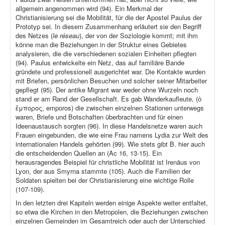
allgemein angenommen wird (94). Ein Merkmal der
Christianisierung sei die Mobilität, für die der Apostel Paulus der
Prototyp sei. In diesem Zusammenhang erläutert sie den Begriff
des Netzes (
le réseau
), der von der Soziologie kommt; mit ihm
könne man die Beziehungen in der Struktur eines Gebietes
analysieren, die die verschiedenen sozialen Einheiten pflegten
(94). Paulus entwickelte ein Netz, das auf familiäre Bande
gründete und professionell ausgerichtet war. Die Kontakte wurden
mit Briefen, persönlichen Besuchen und solcher seiner Mitarbeiter
gepflegt (95). Der antike Migrant war weder ohne Wurzeln noch
stand er am Rand der Gesellschaft. Es gab Wanderkaufleute, (ὁ
ἔμπορος, emporos) die zwischen einzelnen Stationen unterwegs
waren, Briefe und Botschaften überbrachten und für einen
Ideenaustausch sorgten (96). In diese Handelsnetze waren auch
Frauen eingebunden, die wie eine Frau namens Lydia zur Welt des
internationalen Handels gehörten (99). Wie stets gibt B. hier auch
die entscheidenden Quellen an (Ac 16, 13-15). Ein
herausragendes Beispiel für christliche Mobilität ist Irenäus von
Lyon, der aus Smyrna stammte (105). Auch die Familien der
Soldaten spielten bei der Christianisierung eine wichtige Rolle
(107-109).
In den letzten drei Kapiteln werden einige Aspekte weiter entfaltet,
so etwa die Kirchen in den Metropolen, die Beziehungen zwischen
einzelnen Gemeinden im Gesamtreich oder auch der Unterschied