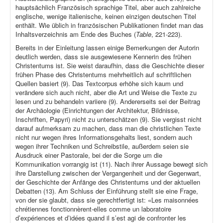
hauptsächlich Französisch sprachige Titel, aber auch zahlreiche
englische, wenige italienische, keinen einzigen deutschen Titel
enthält. Wie üblich in französischen Publikationen findet man das
Inhaltsverzeichnis am Ende des Buches (
Table
, 221-223).
Bereits in der Einleitung lassen einige Bemerkungen der Autorin
deutlich werden, dass sie ausgewiesene Kennerin des frühen
Christentums ist. Sie weist daraufhin, dass die Geschichte dieser
frühen Phase des Christentums mehrheitlich auf schriftlichen
Quellen basiert (9). Das Textcorpus erhöhe sich kaum und
verändere sich auch nicht, aber die Art und Weise die Texte zu
lesen und zu behandeln variiere (9). Andererseits sei der Beitrag
der Archäologie (Einrichtungen der Architektur, Bildnisse,
Inschriften, Papyri) nicht zu unterschätzen (9). Sie vergisst nicht
darauf aufmerksam zu machen, dass man die christlichen Texte
nicht nur wegen ihres Informationsgehalts liest, sondern auch
wegen ihrer Techniken und Schreibstile, außerdem seien sie
Ausdruck einer Pastorale, bei der die Sorge um die
Kommunikation vorrangig ist (11). Nach ihrer Aussage bewegt sich
ihre Darstellung zwischen der Vergangenheit und der Gegenwart,
der Geschichte der Anfänge des Christentums und der aktuellen
Debatten (13). Am Schluss der Einführung stellt sie eine Frage,
von der sie glaubt, dass sie gerechtfertigt ist: «Les maisonnées
chrétiennes fonctionnèrent-elles comme un laboratoire
d’expériences et d’idées quand il s’est agi de confronter les