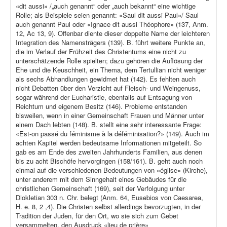
«dit aussi» /„auch genannt“ oder „auch bekannt“ eine wichtige
Rolle; als Beispiele seien genannt: «Saul dit aussi Paul»/ Saul
auch genannt Paul oder «Ignace dit aussi Théophore» (137, Anm.
12, Ac 13, 9). Offenbar diente dieser doppelte Name der leichteren
Integration des Namensträgers (139). B. führt weitere Punkte an,
die im Verlauf der Frühzeit des Christentums eine nicht zu
unterschätzende Rolle spielten; dazu gehören die Auflösung der
Ehe und die Keuschheit, ein Thema, dem Tertullian nicht weniger
als sechs Abhandlungen gewidmet hat (142). Es fehlten auch
nicht Debatten über den Verzicht auf Fleisch- und Weingenuss,
sogar während der Eucharistie, ebenfalls auf Entsagung von
Reichtum und eigenem Besitz (146). Probleme entstanden
bisweilen, wenn in einer Gemeinschaft Frauen und Männer unter
einem Dach lebten (148). B. stellt eine sehr interessante Frage:
«Est-on passé du féminisme à la déféminisation?» (149). Auch im
achten Kapitel werden bedeutsame Informationen mitgeteilt. So
gab es am Ende des zweiten Jahrhunderts Familien, aus denen
bis zu acht Bischöfe hervorgingen (158/161). B. geht auch noch
einmal auf die verschiedenen Bedeutungen von «église» (Kirche),
unter anderem mit dem Sinngehalt eines Gebäudes für die
christlichen Gemeinschaft (169), seit der Verfolgung unter
Diokletian 303 n. Chr. belegt (Anm. 64, Eusebios von Caesarea,
H. e. 8, 2 ,4). Die Christen selbst allerdings bevorzugten, in der
Tradition der Juden, für den Ort, wo sie sich zum Gebet
versammelten, den Ausdruck «lieu de prière»