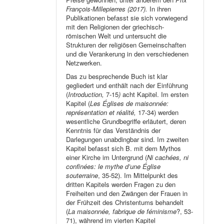
François-Millepierres (2017).
In ihren
Publikationen befasst sie sich vorwiegend
mit den Religionen der griechisch-
römischen Welt und untersucht die
Strukturen der religiösen Gemeinschaften
und die Verankerung in den verschiedenen
Netzwerken.
Das zu besprechende Buch ist klar
gegliedert und enthält nach der Einführung
(
Introduction,
7-15
)
acht Kapitel. Im ersten
Kapitel (
Les Églises de maisonnée:
représentation et réalité,
17-34) werden
wesentliche Grundbegriffe erläutert, deren
Kenntnis für das Verständnis der
Darlegungen unabdingbar sind. Im zweiten
Kapitel befasst sich B. mit dem Mythos
einer Kirche im Untergrund (
Ni cachées, ni
confinées: le mythe d’une Église
souterraine
, 35-52). Im Mittelpunkt des
dritten Kapitels werden Fragen zu den
Freiheiten und den Zwängen der Frauen in
der Frühzeit des Christentums behandelt
(
La maisonnée, fabrique de féminisme
?, 53-
71), während im vierten Kapitel