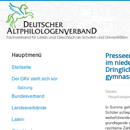
Pressee
Hauptmenü
im nied
Startseite
Dringli
gymnasi
Der DAV stellt sich vor
Satzung
Details
Bundesverband
Hauptkategor
Landesverbände
In Summe geht
Schüler schlep
weiterführend
Latein
grundlegende s
nüchterne Zah