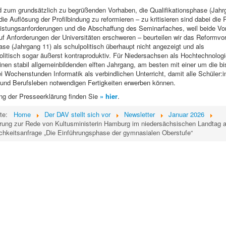
d zum grundsätzlich zu begrüßenden Vorhaben, die Qualifikationsphase (Jah
die Auflösung der Profilbindung zu reformieren – zu kritisieren sind dabei die
Leistungsanforderungen und die Abschaffung des Seminarfaches, weil beide Vo
uf Anforderungen der Universitäten erschweren – beurteilen wir das Reformvor
se (Jahrgang 11) als schulpolitisch überhaupt nicht angezeigt und als
olitisch sogar äußerst kontraproduktiv. Für Niedersachsen als Hochtechnolog
inen stabil allgemeinbildenden elften Jahrgang, am besten mit einer um die bi
 Wochenstunden Informatik als verbindlichen Unterricht, damit alle Schüler:in
t und Berufsleben notwendigen Fertigkeiten erwerben können.
ng der Presseerklärung finden Sie
» hier
.
ite:
Home
Der DAV stellt sich vor
Newsletter
Januar 2026
rung zur Rede von Kultusministerin Hamburg im niedersächsischen Landtag 
ichkeitsanfrage „Die Einführungsphase der gymnasialen Oberstufe“