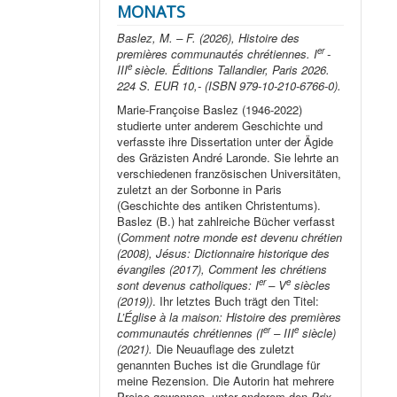
MONATS
Baslez, M. – F. (2026), Histoire des
er
premières communautés chrétiennes. I
-
e
III
siècle. Éditions Tallandier, Paris 2026.
224 S. EUR 10,- (ISBN 979-10-210-6766-0).
Marie-Françoise Baslez (1946-2022)
studierte unter anderem Geschichte und
verfasste ihre Dissertation unter der Ägide
des Gräzisten André Laronde. Sie lehrte an
verschiedenen französischen Universitäten,
zuletzt an der Sorbonne in Paris
(Geschichte des antiken Christentums).
Baslez (B.) hat zahlreiche Bücher verfasst
(
Comment notre monde est devenu chrétien
(2008), Jésus: Dictionnaire historique des
évangiles (2017), Comment les chrétiens
er
e
sont devenus catholiques: I
– V
siècles
(2019))
. Ihr letztes Buch trägt den Titel:
L’Église à la maison: Histoire des premières
er
e
communautés chrétiennes (I
– III
siècle)
(2021).
Die Neuauflage des zuletzt
genannten Buches ist die Grundlage für
meine Rezension. Die Autorin hat mehrere
Preise gewonnen, unter anderem den
Prix