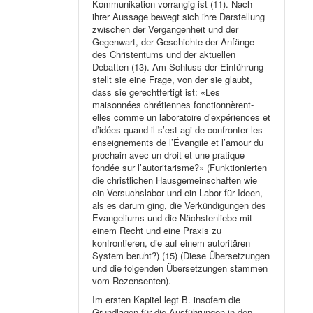
Kommunikation vorrangig ist (11). Nach
ihrer Aussage bewegt sich ihre Darstellung
zwischen der Vergangenheit und der
Gegenwart, der Geschichte der Anfänge
des Christentums und der aktuellen
Debatten (13). Am Schluss der Einführung
stellt sie eine Frage, von der sie glaubt,
dass sie gerechtfertigt ist: «Les
maisonnées chrétiennes fonctionnèrent-
elles comme un laboratoire d’expériences et
d’idées quand il s’est agi de confronter les
enseignements de l’Évangile et l’amour du
prochain avec un droit et une pratique
fondée sur l’autoritarisme?» (Funktionierten
die christlichen Hausgemeinschaften wie
ein Versuchslabor und ein Labor für Ideen,
als es darum ging, die Verkündigungen des
Evangeliums und die Nächstenliebe mit
einem Recht und eine Praxis zu
konfrontieren, die auf einem autoritären
System beruht?) (15) (Diese Übersetzungen
und die folgenden Übersetzungen stammen
vom Rezensenten).
Im ersten Kapitel legt B. insofern die
Grundlagen für die Ausführungen in den