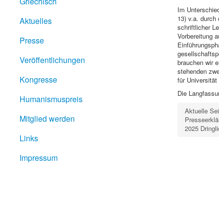
Griechisch
Im Unterschie
13) v.a. durch 
Aktuelles
schriftlicher 
Vorbereitung a
Presse
Einführungspha
gesellschaftsp
Veröffentlichungen
brauchen wir e
stehenden zwei
Kongresse
für Universitä
Die Langfassu
Humanismuspreis
Aktuelle Se
Mitglied werden
Presseerklä
2025 Dringl
Links
Impressum