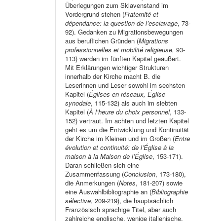
Überlegungen zum Sklavenstand im
Vordergrund stehen (
Fraternité et
dépendance: la question de l’esclavage
, 73-
92). Gedanken zu Migrationsbewegungen
aus beruflichen Gründen (
Migrations
professionnelles et mobilité religieuse,
93-
113) werden im fünften Kapitel geäußert.
Mit Erklärungen wichtiger Strukturen
innerhalb der Kirche macht B. die
Leserinnen und Leser sowohl im sechsten
Kapitel (
Églises en réseaux, Église
synodale
, 115-132) als auch im siebten
Kapitel (
À l’heure du choix personnel
, 133-
152) vertraut. Im achten und letzten Kapitel
geht es um die Entwicklung und Kontinuität
der Kirche im Kleinen und im Großen (
Entre
évolution et continuité: de l’Église à la
maison à la Maison de l’Église
, 153-171).
Daran schließen sich eine
Zusammenfassung (
Conclusion
, 173-180),
die Anmerkungen (
Notes
, 181-207) sowie
eine Auswahlbibliographie an (
Bibliographie
sélective
, 209-219), die hauptsächlich
Französisch sprachige Titel, aber auch
zahlreiche englische, wenige italienische,