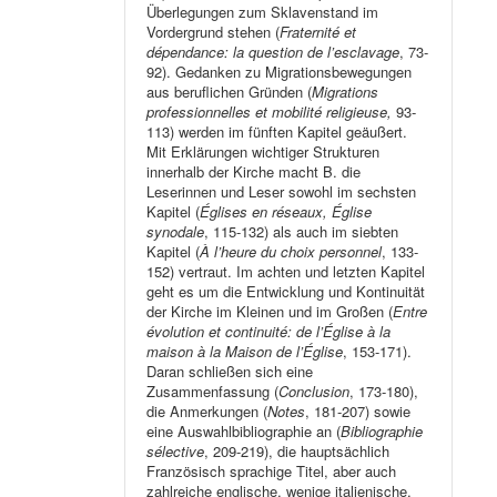
Überlegungen zum Sklavenstand im
Vordergrund stehen (
Fraternité et
dépendance: la question de l’esclavage
, 73-
92). Gedanken zu Migrationsbewegungen
aus beruflichen Gründen (
Migrations
professionnelles et mobilité religieuse,
93-
113) werden im fünften Kapitel geäußert.
Mit Erklärungen wichtiger Strukturen
innerhalb der Kirche macht B. die
Leserinnen und Leser sowohl im sechsten
Kapitel (
Églises en réseaux, Église
synodale
, 115-132) als auch im siebten
Kapitel (
À l’heure du choix personnel
, 133-
152) vertraut. Im achten und letzten Kapitel
geht es um die Entwicklung und Kontinuität
der Kirche im Kleinen und im Großen (
Entre
évolution et continuité: de l’Église à la
maison à la Maison de l’Église
, 153-171).
Daran schließen sich eine
Zusammenfassung (
Conclusion
, 173-180),
die Anmerkungen (
Notes
, 181-207) sowie
eine Auswahlbibliographie an (
Bibliographie
sélective
, 209-219), die hauptsächlich
Französisch sprachige Titel, aber auch
zahlreiche englische, wenige italienische,