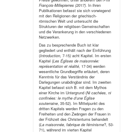
François-Millepierres (2017).
In ihren
Publikationen befasst sie sich vorwiegend
mit den Religionen der griechisch-
römischen Welt und untersucht die
Strukturen der religiösen Gemeinschaften
und die Verankerung in den verschiedenen
Netzwerken.
Das zu besprechende Buch ist klar
gegliedert und enthält nach der Einführung
(
Introduction,
7-15
)
acht Kapitel. Im ersten
Kapitel (
Les Églises de maisonnée:
représentation et réalité,
17-34) werden
wesentliche Grundbegriffe erläutert, deren
Kenntnis für das Verständnis der
Darlegungen unabdingbar sind. Im zweiten
Kapitel befasst sich B. mit dem Mythos
einer Kirche im Untergrund (
Ni cachées, ni
confinées: le mythe d’une Église
souterraine
, 35-52). Im Mittelpunkt des
dritten Kapitels werden Fragen zu den
Freiheiten und den Zwängen der Frauen in
der Frühzeit des Christentums behandelt
(
La maisonnée, fabrique de féminisme
?, 53-
71), während im vierten Kapitel