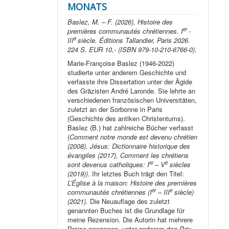
MONATS
Baslez, M. – F. (2026), Histoire des
er
premières communautés chrétiennes. I
-
e
III
siècle. Éditions Tallandier, Paris 2026.
224 S. EUR 10,- (ISBN 979-10-210-6766-0).
Marie-Françoise Baslez (1946-2022)
studierte unter anderem Geschichte und
verfasste ihre Dissertation unter der Ägide
des Gräzisten André Laronde. Sie lehrte an
verschiedenen französischen Universitäten,
zuletzt an der Sorbonne in Paris
(Geschichte des antiken Christentums).
Baslez (B.) hat zahlreiche Bücher verfasst
(
Comment notre monde est devenu chrétien
(2008), Jésus: Dictionnaire historique des
évangiles (2017), Comment les chrétiens
er
e
sont devenus catholiques: I
– V
siècles
(2019))
. Ihr letztes Buch trägt den Titel:
L’Église à la maison: Histoire des premières
er
e
communautés chrétiennes (I
– III
siècle)
(2021).
Die Neuauflage des zuletzt
genannten Buches ist die Grundlage für
meine Rezension. Die Autorin hat mehrere
Preise gewonnen, unter anderem den
Prix