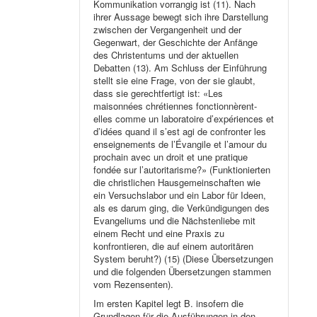
Kommunikation vorrangig ist (11). Nach
ihrer Aussage bewegt sich ihre Darstellung
zwischen der Vergangenheit und der
Gegenwart, der Geschichte der Anfänge
des Christentums und der aktuellen
Debatten (13). Am Schluss der Einführung
stellt sie eine Frage, von der sie glaubt,
dass sie gerechtfertigt ist: «Les
maisonnées chrétiennes fonctionnèrent-
elles comme un laboratoire d’expériences et
d’idées quand il s’est agi de confronter les
enseignements de l’Évangile et l’amour du
prochain avec un droit et une pratique
fondée sur l’autoritarisme?» (Funktionierten
die christlichen Hausgemeinschaften wie
ein Versuchslabor und ein Labor für Ideen,
als es darum ging, die Verkündigungen des
Evangeliums und die Nächstenliebe mit
einem Recht und eine Praxis zu
konfrontieren, die auf einem autoritären
System beruht?) (15) (Diese Übersetzungen
und die folgenden Übersetzungen stammen
vom Rezensenten).
Im ersten Kapitel legt B. insofern die
Grundlagen für die Ausführungen in den