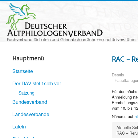
RAC – R
Hauptmenü
Startseite
Details
Hauptkategor
Der DAV stellt sich vor
Für den nächst
Satzung
Anmeldung nac
Bundesverband
Bearbeitungsze
vom 10. bis 12
Landesverbände
Näheres auf
h
Latein
Aktuelle Se
RAC – Reru