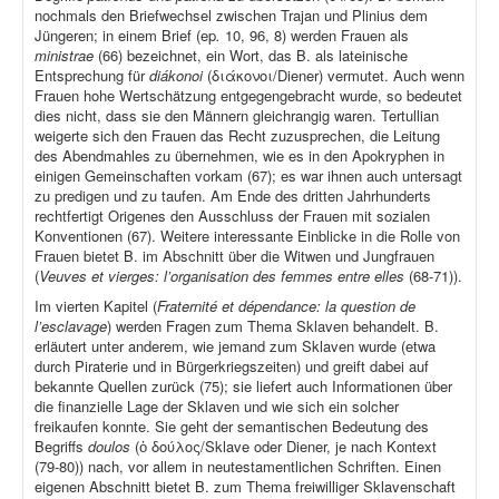
nochmals den Briefwechsel zwischen Trajan und Plinius dem
Jüngeren; in einem Brief (ep
.
10, 96, 8) werden Frauen als
ministrae
(66) bezeichnet, ein Wort, das B. als lateinische
Entsprechung für
diákonoi
(διάκονοι/Diener) vermutet. Auch wenn
Frauen hohe Wertschätzung entgegengebracht wurde, so bedeutet
dies nicht, dass sie den Männern gleichrangig waren. Tertullian
weigerte sich den Frauen das Recht zuzusprechen, die Leitung
des Abendmahles zu übernehmen, wie es in den Apokryphen in
einigen Gemeinschaften vorkam (67); es war ihnen auch untersagt
zu predigen und zu taufen. Am Ende des dritten Jahrhunderts
rechtfertigt Origenes den Ausschluss der Frauen mit sozialen
Konventionen (67). Weitere interessante Einblicke in die Rolle von
Frauen bietet B. im Abschnitt über die Witwen und Jungfrauen
(
Veuves et vierges: l’organisation des femmes entre elles
(68-71)).
Im vierten Kapitel (
Fraternité et dépendance: la question de
l’esclavage
) werden Fragen zum Thema Sklaven behandelt. B.
erläutert unter anderem, wie jemand zum Sklaven wurde (etwa
durch Piraterie und in Bürgerkriegszeiten) und greift dabei auf
bekannte Quellen zurück (75); sie liefert auch Informationen über
die finanzielle Lage der Sklaven und wie sich ein solcher
freikaufen konnte. Sie geht der semantischen Bedeutung des
Begriffs
doulos
(ὁ δούλος/Sklave oder Diener, je nach Kontext
(79-80)) nach, vor allem in neutestamentlichen Schriften. Einen
eigenen Abschnitt bietet B. zum Thema freiwilliger Sklavenschaft