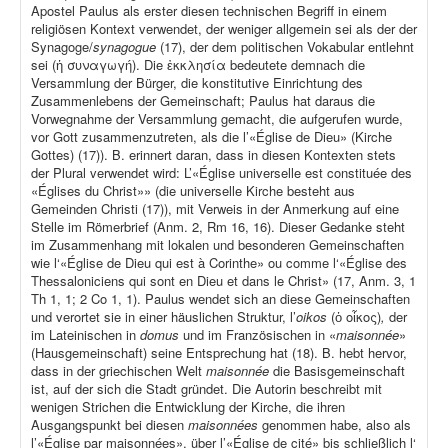
Apostel Paulus als erster diesen technischen Begriff in einem
religiösen Kontext verwendet, der weniger allgemein sei als der der
Synagoge/
synagogue
(17), der dem politischen Vokabular entlehnt
sei (ἡ συναγωγή). Die ἐκκλησία bedeutete demnach die
Versammlung der Bürger, die konstitutive Einrichtung des
Zusammenlebens der Gemeinschaft; Paulus hat daraus die
Vorwegnahme der Versammlung gemacht, die aufgerufen wurde,
vor Gott zusammenzutreten, als die l’«Église de Dieu» (Kirche
Gottes) (17)). B. erinnert daran, dass in diesen Kontexten stets
der Plural verwendet wird: L’«Église universelle est constituée des
«Églises du Christ»» (die universelle Kirche besteht aus
Gemeinden Christi (17)), mit Verweis in der Anmerkung auf eine
Stelle im Römerbrief (Anm. 2, Rm 16, 16). Dieser Gedanke steht
im Zusammenhang mit lokalen und besonderen Gemeinschaften
wie l‘«Église de Dieu qui est à Corinthe» ou comme l‘«Église des
Thessaloniciens qui sont en Dieu et dans le Christ» (17, Anm. 3, 1
Th 1, 1; 2 Co 1, 1). Paulus wendet sich an diese Gemeinschaften
und verortet sie in einer häuslichen Struktur, l’
oikos
(ὁ οἶκος)
,
der
im Lateinischen in
domus
und im Französischen in «
maisonnée
»
(Hausgemeinschaft) seine Entsprechung hat (18). B. hebt hervor,
dass in der griechischen Welt
maisonnée
die Basisgemeinschaft
ist, auf der sich die Stadt gründet. Die Autorin beschreibt mit
wenigen Strichen die Entwicklung der Kirche, die ihren
Ausgangspunkt bei diesen
maisonnées
genommen habe, also als
l’«Église par maisonnées», über l’«Église de cité» bis schließlich l‘