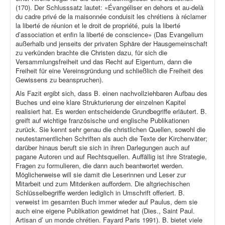
(170). Der Schlusssatz lautet: «Évangéliser en dehors et au-delà
du cadre privé de la maisonnée conduisit les chrétiens à réclamer
la liberté de réunion et le droit de propriété, puis la liberté
d’association et enfin la liberté de conscience» (Das Evangelium
außerhalb und jenseits der privaten Sphäre der Hausgemeinschaft
zu verkünden brachte die Christen dazu, für sich die
Versammlungsfreiheit und das Recht auf Eigentum, dann die
Freiheit für eine Vereinsgründung und schließlich die Freiheit des
Gewissens zu beanspruchen).
Als Fazit ergibt sich, dass B. einen nachvollziehbaren Aufbau des
Buches und eine klare Strukturierung der einzelnen Kapitel
realisiert hat. Es werden entscheidende Grundbegriffe erläutert. B.
greift auf wichtige französische und englische Publikationen
zurück. Sie kennt sehr genau die christlichen Quellen, sowohl die
neutestamentlichen Schriften als auch die Texte der Kirchenväter;
darüber hinaus beruft sie sich in ihren Darlegungen auch auf
pagane Autoren und auf Rechtsquellen. Auffällig ist ihre Strategie,
Fragen zu formulieren, die dann auch beantwortet werden.
Möglicherweise will sie damit die Leserinnen und Leser zur
Mitarbeit und zum Mitdenken auffordern. Die altgriechischen
Schlüsselbegriffe werden lediglich in Umschrift offeriert. B.
verweist im gesamten Buch immer wieder auf Paulus, dem sie
auch eine eigene Publikation gewidmet hat (Dies., Saint Paul.
Artisan d’ un monde chrétien. Fayard Paris 1991). B. bietet viele