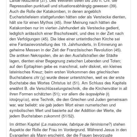
Lande reduzierte (37). Des Weiteren seien bis 250 n. Chr. die
Repressalien punktuell und situationsabhängig gewesen (39).
Auch die Rolle der Katakomben, in denen angeblich
Eucharistiefeiern stattgefunden hätten oder als Verstecke dienten,
hält sie für einen Mythos (45). Ihrer Meinung nach hätten die
Katakomben nur im vierten Jahrhundert als Verstecke gedient,
lediglich anlässlich einer Bischofswahl, und dies in der Zeit nach
den Verfolgungen (45). Die Idee einer unterirdischen Kirche sei
eine Fantasievorstellung des 19. Jahrhunderts, in Erinnerung an
geheime Messen in der Zeit der Französischen Revolution (45).
Die antiken Nekropolen, die an den Ausfallstraßen der Städte
lagen, dienten einer Begegnung zwischen Lebenden und Toten;
auf den Epitaphien gebe es manchmal, sehr diskret, ein kleines
lateinisches Kreuz; beim ersten Vorkommen des griechischen
Buchstabens
chi
(χ) wurde dieser unterstrichen, weil es der erste
Buchstabe des Wortes Christus ist (51). Am Schluss des Kapitels
erwähnt B. die Verschlüsselungstechnik, die die Kirchenväter in all
ihren Formen schätzten (51); vor allem die
isopséphie
(ἡ
ἰσοψηφία), eine Technik, die den Griechen und Juden gemeinsam
war, war beliebt: sie gab jedem Wort einen numerischen und
symbolischen Wert und basierte auf der Addition der Werte, die
jedem Buchstaben zukommt (51/52).
Im dritten Kapitel (
La maisonnée, fabrique de féminisme
?) stehen
Aspekte der Rolle der Frau im Vordergrund. Während Jesus in den
Evangelien als Mann erscheint, der die Frauen bevorzugte