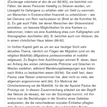
(
Esclavage volontaire et don de soi
(82-83)); sie berichtet von
Fällen, bei denen Personen freiwillig zu Sklaven wurden, um
Lösegeld für Gefangene zu erhalten oder um Geld zu sammeln,
um Menschen in Existenznöten finanziell zu unterstützen – wie
bei Clemens von Rom nachzulesen ist (Brief an die Korinther 55,
2). Es gab auch Fälle, bei denen Menschen den Sklavenstand
erstrebten, um bessere Möglichkeiten für eine Karriere zu
bekommen, indem sie eine Ausbildung etwa zum Kalligraphen und
Stenographen durchliefen (83). B. berichtet auch von Sklaven, die
in einem christlichen Haus lebten (89-92).
Im fünften Kapitel geht es um ein aus heutiger Sicht sehr
aktuelles Thema, nämlich um Fragen der Migration (und um die
religiöse Mobilität) (
Migrations professionnelles et mobilité
religieuse
). Zu Beginn ihrer Ausführungen erinnert B. daran, dass
am Anfang des ersten Jahrtausends Phönizier und Griechen im
Westen siedelten, während Wanderungsbewegungen aus Italien
nach Afrika zu beobachten waren (93/94). Sie stellt fest, dass
Paulus zwar Reisen unternommen hat, aber nicht so viele, wie
allgemein angenommen wird (94). Ein Merkmal der
Christianisierung sei die Mobilität, für die der Apostel Paulus der
Prototyp sei. In diesem Zusammenhang erläutert sie den Begriff
des Netzes (
le réseau
), der von der Soziologie kommt; mit ihm
könne man die Beziehungen in der Struktur eines Gebietes
analysieren, die die verschiedenen sozialen Einheiten pflegten
(94). Paulus entwickelte ein Netz, das auf familiäre Bande