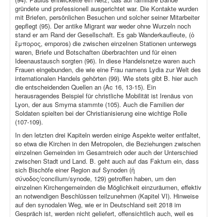
gründete und professionell ausgerichtet war. Die Kontakte wurden
mit Briefen, persönlichen Besuchen und solcher seiner Mitarbeiter
gepflegt (95). Der antike Migrant war weder ohne Wurzeln noch
stand er am Rand der Gesellschaft. Es gab Wanderkaufleute, (ὁ
ἔμπορος, emporos) die zwischen einzelnen Stationen unterwegs
waren, Briefe und Botschaften überbrachten und für einen
Ideenaustausch sorgten (96). In diese Handelsnetze waren auch
Frauen eingebunden, die wie eine Frau namens Lydia zur Welt des
internationalen Handels gehörten (99). Wie stets gibt B. hier auch
die entscheidenden Quellen an (Ac 16, 13-15). Ein
herausragendes Beispiel für christliche Mobilität ist Irenäus von
Lyon, der aus Smyrna stammte (105). Auch die Familien der
Soldaten spielten bei der Christianisierung eine wichtige Rolle
(107-109).
In den letzten drei Kapiteln werden einige Aspekte weiter entfaltet,
so etwa die Kirchen in den Metropolen, die Beziehungen zwischen
einzelnen Gemeinden im Gesamtreich oder auch der Unterschied
zwischen Stadt und Land. B. geht auch auf das Faktum ein, dass
sich Bischöfe einer Region auf Synoden (ἡ
σύνοδος/concilium/synode, 129) getroffen haben, um den
einzelnen Kirchengemeinden die Möglichkeit einzuräumen, effektiv
an notwendigen Beschlüssen teilzunehmen (Kapitel VI). Hinweise
auf den synodalen Weg, wie er in Deutschland seit 2018 im
Gespräch ist, werden nicht geliefert, offensichtlich auch, weil es