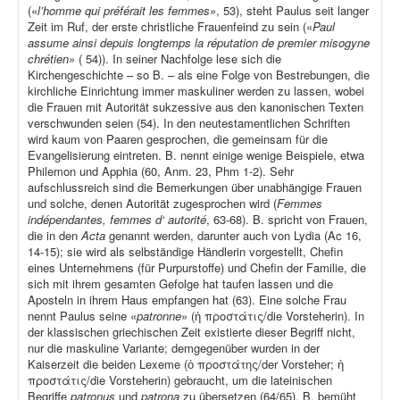
(«
l’homme qui préférait les femmes»
, 53), steht Paulus seit langer
Zeit im Ruf, der erste christliche Frauenfeind zu sein («
Paul
assume ainsi depuis longtemps la réputation de premier misogyne
chrétien»
( 54)). In seiner Nachfolge lese sich die
Kirchengeschichte – so B. – als eine Folge von Bestrebungen, die
kirchliche Einrichtung immer maskuliner werden zu lassen, wobei
die Frauen mit Autorität sukzessive aus den kanonischen Texten
verschwunden seien (54). In den neutestamentlichen Schriften
wird kaum von Paaren gesprochen, die gemeinsam für die
Evangelisierung eintreten. B. nennt einige wenige Beispiele, etwa
Philemon und Apphia (60, Anm. 23, Phm 1-2). Sehr
aufschlussreich sind die Bemerkungen über unabhängige Frauen
und solche, denen Autorität zugesprochen wird (
Femmes
indépendantes, femmes d‘ autorité
, 63-68). B. spricht von Frauen,
die in den
Acta
genannt werden, darunter auch von Lydia (Ac 16,
14-15); sie wird als selbständige Händlerin vorgestellt, Chefin
eines Unternehmens (für Purpurstoffe) und Chefin der Familie, die
sich mit ihrem gesamten Gefolge hat taufen lassen und die
Aposteln in ihrem Haus empfangen hat (63). Eine solche Frau
nennt Paulus seine «
patronne
» (ἡ προστάτις/die Vorsteherin). In
der klassischen griechischen Zeit existierte dieser Begriff nicht,
nur die maskuline Variante; demgegenüber wurden in der
Kaiserzeit die beiden Lexeme (ὁ προστάτης/der Vorsteher; ἡ
προστάτις/die Vorsteherin) gebraucht, um die lateinischen
Begriffe
patronus
und
patrona
zu übersetzen (64/65). B. bemüht