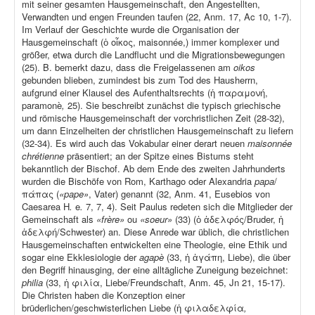
mit seiner gesamten Hausgemeinschaft, den Angestellten,
Verwandten und engen Freunden taufen (22, Anm. 17, Ac 10, 1-7).
Im Verlauf der Geschichte wurde die Organisation der
Hausgemeinschaft (ὁ οἶκος, maisonnée,) immer komplexer und
größer, etwa durch die Landflucht und die Migrationsbewegungen
(25). B. bemerkt dazu, dass die Freigelassenen am
oikos
gebunden blieben, zumindest bis zum Tod des Hausherrn,
aufgrund einer Klausel des Aufenthaltsrechts (ἡ παραμονή,
paramonè
,
25). Sie beschreibt zunächst die typisch griechische
und römische Hausgemeinschaft der vorchristlichen Zeit (28-32),
um dann Einzelheiten der christlichen Hausgemeinschaft zu liefern
(32-34). Es wird auch das Vokabular einer derart neuen
maisonnée
chrétienne
präsentiert; an der Spitze eines Bistums steht
bekanntlich der Bischof. Ab dem Ende des zweiten Jahrhunderts
wurden die Bischöfe von Rom, Karthago oder Alexandria
papa
/
πάπας (
«pape»
, Vater) genannt (32, Anm. 41, Eusebios von
Caesarea H
.
e
.
7, 7, 4). Seit Paulus redeten sich die Mitglieder der
Gemeinschaft als
«frère»
ou
«soeur»
(33) (ὁ ἀδελφός/Bruder, ἡ
ἀδελφή/Schwester) an. Diese Anrede war üblich, die christlichen
Hausgemeinschaften entwickelten eine Theologie, eine Ethik und
sogar eine Ekklesiologie der
agapè
(33, ἡ ἀγάπη, Liebe), die über
den Begriff hinausging, der eine alltägliche Zuneigung bezeichnet:
philia
(33, ἡ φιλία, Liebe/Freundschaft, Anm. 45, Jn 21, 15-17).
Die Christen haben die Konzeption einer
brüderlichen/geschwisterlichen Liebe (ἡ φιλαδελφία
,