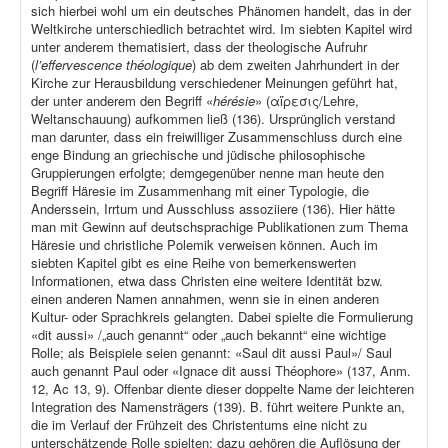
sich hierbei wohl um ein deutsches Phänomen handelt, das in der
Weltkirche unterschiedlich betrachtet wird. Im siebten Kapitel wird
unter anderem thematisiert, dass der theologische Aufruhr
(
l’effervescence théologique
) ab dem zweiten Jahrhundert in der
Kirche zur Herausbildung verschiedener Meinungen geführt hat,
der unter anderem den Begriff «
hérésie
» (αἵρεσις/Lehre,
Weltanschauung) aufkommen ließ (136). Ursprünglich verstand
man darunter, dass ein freiwilliger Zusammenschluss durch eine
enge Bindung an griechische und jüdische philosophische
Gruppierungen erfolgte; demgegenüber nenne man heute den
Begriff Häresie im Zusammenhang mit einer Typologie, die
Anderssein, Irrtum und Ausschluss assoziiere (136). Hier hätte
man mit Gewinn auf deutschsprachige Publikationen zum Thema
Häresie und christliche Polemik verweisen können. Auch im
siebten Kapitel gibt es eine Reihe von bemerkenswerten
Informationen, etwa dass Christen eine weitere Identität bzw.
einen anderen Namen annahmen, wenn sie in einen anderen
Kultur- oder Sprachkreis gelangten. Dabei spielte die Formulierung
«dit aussi» /„auch genannt“ oder „auch bekannt“ eine wichtige
Rolle; als Beispiele seien genannt: «Saul dit aussi Paul»/ Saul
auch genannt Paul oder «Ignace dit aussi Théophore» (137, Anm.
12, Ac 13, 9). Offenbar diente dieser doppelte Name der leichteren
Integration des Namensträgers (139). B. führt weitere Punkte an,
die im Verlauf der Frühzeit des Christentums eine nicht zu
unterschätzende Rolle spielten; dazu gehören die Auflösung der