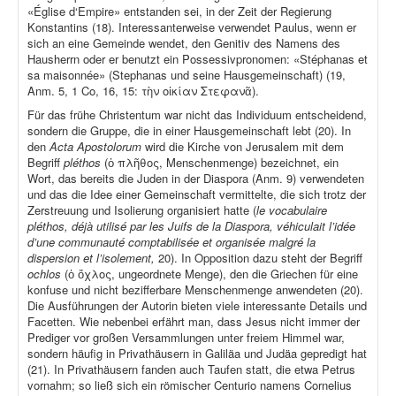
«Église d‘Empire» entstanden sei, in der Zeit der Regierung
Konstantins (18). Interessanterweise verwendet Paulus, wenn er
sich an eine Gemeinde wendet, den Genitiv des Namens des
Hausherrn oder er benutzt ein Possessivpronomen: «Stéphanas et
sa maisonnée» (Stephanas und seine Hausgemeinschaft) (19,
Anm. 5, 1 Co, 16, 15: τὴν οἰκίαν Στεφανᾶ).
Für das frühe Christentum war nicht das Individuum entscheidend,
sondern die Gruppe, die in einer Hausgemeinschaft lebt (20). In
den
Acta Apostolorum
wird die Kirche von Jerusalem mit dem
Begriff
pléthos
(ὁ πλῆθος, Menschenmenge) bezeichnet, ein
Wort, das bereits die Juden in der Diaspora (Anm. 9) verwendeten
und das die Idee einer Gemeinschaft vermittelte, die sich trotz der
Zerstreuung und Isolierung organisiert hatte (
le vocabulaire
pléthos, déjà utilisé par les Juifs de la Diaspora, véhiculait l’idée
d’une communauté comptabilisée et organisée malgré la
dispersion et l’isolement,
20). In Opposition dazu steht der Begriff
ochlos
(ὁ ὄχλος, ungeordnete Menge), den die Griechen für eine
konfuse und nicht bezifferbare Menschenmenge anwendeten (20).
Die Ausführungen der Autorin bieten viele interessante Details und
Facetten. Wie nebenbei erfährt man, dass Jesus nicht immer der
Prediger vor großen Versammlungen unter freiem Himmel war,
sondern häufig in Privathäusern in Galiläa und Judäa gepredigt hat
(21). In Privathäusern fanden auch Taufen statt, die etwa Petrus
vornahm; so ließ sich ein römischer Centurio namens Cornelius