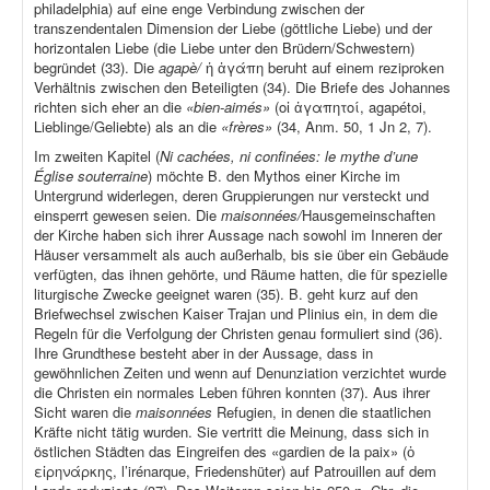
philadelphia) auf eine enge Verbindung zwischen der
transzendentalen Dimension der Liebe (göttliche Liebe) und der
horizontalen Liebe (die Liebe unter den Brüdern/Schwestern)
begründet (33). Die
agapè/
ἡ ἀγάπη beruht auf einem reziproken
Verhältnis zwischen den Beteiligten (34). Die Briefe des Johannes
richten sich eher an die
«bien-aimés»
(οἱ ἀγαπητοί, agapétoi,
Lieblinge/Geliebte) als an die
«frères»
(34, Anm. 50, 1 Jn 2, 7).
Im zweiten Kapitel (
Ni cachées, ni confinées: le mythe d’une
Église souterraine
) möchte B. den Mythos einer Kirche im
Untergrund widerlegen, deren Gruppierungen nur versteckt und
einsperrt gewesen seien. Die
maisonnées/
Hausgemeinschaften
der Kirche haben sich ihrer Aussage nach sowohl im Inneren der
Häuser versammelt als auch außerhalb, bis sie über ein Gebäude
verfügten, das ihnen gehörte, und Räume hatten, die für spezielle
liturgische Zwecke geeignet waren (35). B. geht kurz auf den
Briefwechsel zwischen Kaiser Trajan und Plinius ein, in dem die
Regeln für die Verfolgung der Christen genau formuliert sind (36).
Ihre Grundthese besteht aber in der Aussage, dass in
gewöhnlichen Zeiten und wenn auf Denunziation verzichtet wurde
die Christen ein normales Leben führen konnten (37). Aus ihrer
Sicht waren die
maisonnées
Refugien, in denen die staatlichen
Kräfte nicht tätig wurden. Sie vertritt die Meinung, dass sich in
östlichen Städten das Eingreifen des «gardien de la paix» (ὁ
εἰρηνάρκης, l’irénarque, Friedenshüter) auf Patrouillen auf dem