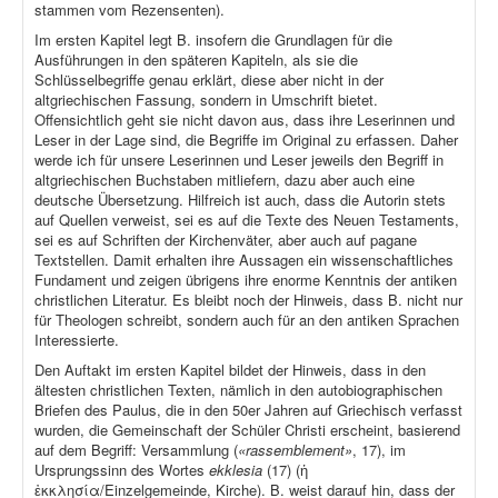
stammen vom Rezensenten).
Im ersten Kapitel legt B. insofern die Grundlagen für die
Ausführungen in den späteren Kapiteln, als sie die
Schlüsselbegriffe genau erklärt, diese aber nicht in der
altgriechischen Fassung, sondern in Umschrift bietet.
Offensichtlich geht sie nicht davon aus, dass ihre Leserinnen und
Leser in der Lage sind, die Begriffe im Original zu erfassen. Daher
werde ich für unsere Leserinnen und Leser jeweils den Begriff in
altgriechischen Buchstaben mitliefern, dazu aber auch eine
deutsche Übersetzung. Hilfreich ist auch, dass die Autorin stets
auf Quellen verweist, sei es auf die Texte des Neuen Testaments,
sei es auf Schriften der Kirchenväter, aber auch auf pagane
Textstellen. Damit erhalten ihre Aussagen ein wissenschaftliches
Fundament und zeigen übrigens ihre enorme Kenntnis der antiken
christlichen Literatur. Es bleibt noch der Hinweis, dass B. nicht nur
für Theologen schreibt, sondern auch für an den antiken Sprachen
Interessierte.
Den Auftakt im ersten Kapitel bildet der Hinweis, dass in den
ältesten christlichen Texten, nämlich in den autobiographischen
Briefen des Paulus, die in den 50er Jahren auf Griechisch verfasst
wurden, die Gemeinschaft der Schüler Christi erscheint, basierend
auf dem Begriff: Versammlung (
«rassemblement»
, 17), im
Ursprungssinn des Wortes
ekklesia
(17) (ἡ
ἐκκλησία/Einzelgemeinde, Kirche). B. weist darauf hin, dass der