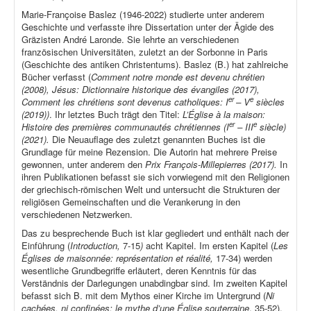
Marie-Françoise Baslez (1946-2022) studierte unter anderem
Geschichte und verfasste ihre Dissertation unter der Ägide des
Gräzisten André Laronde. Sie lehrte an verschiedenen
französischen Universitäten, zuletzt an der Sorbonne in Paris
(Geschichte des antiken Christentums). Baslez (B.) hat zahlreiche
Bücher verfasst (
Comment notre monde est devenu chrétien
(2008), Jésus: Dictionnaire historique des évangiles (2017),
er
e
Comment les chrétiens sont devenus catholiques: I
– V
siècles
(2019))
. Ihr letztes Buch trägt den Titel:
L’Église à la maison:
er
e
Histoire des premières communautés chrétiennes (I
– III
siècle)
(2021).
Die Neuauflage des zuletzt genannten Buches ist die
Grundlage für meine Rezension. Die Autorin hat mehrere Preise
gewonnen, unter anderem den
Prix François-Millepierres (2017).
In
ihren Publikationen befasst sie sich vorwiegend mit den Religionen
der griechisch-römischen Welt und untersucht die Strukturen der
religiösen Gemeinschaften und die Verankerung in den
verschiedenen Netzwerken.
Das zu besprechende Buch ist klar gegliedert und enthält nach der
Einführung (
Introduction,
7-15
)
acht Kapitel. Im ersten Kapitel (
Les
Églises de maisonnée: représentation et réalité,
17-34) werden
wesentliche Grundbegriffe erläutert, deren Kenntnis für das
Verständnis der Darlegungen unabdingbar sind. Im zweiten Kapitel
befasst sich B. mit dem Mythos einer Kirche im Untergrund (
Ni
cachées, ni confinées: le mythe d’une Église souterraine
, 35-52).