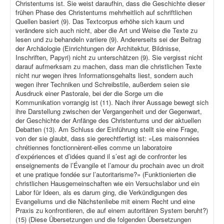
Christentums ist. Sie weist daraufhin, dass die Geschichte dieser
frühen Phase des Christentums mehrheitlich auf schriftlichen
Quellen basiert (9). Das Textcorpus erhöhe sich kaum und
verändere sich auch nicht, aber die Art und Weise die Texte zu
lesen und zu behandeln variiere (9). Andererseits sei der Beitrag
der Archäologie (Einrichtungen der Architektur, Bildnisse,
Inschriften, Papyri) nicht zu unterschätzen (9). Sie vergisst nicht
darauf aufmerksam zu machen, dass man die christlichen Texte
nicht nur wegen ihres Informationsgehalts liest, sondern auch
wegen ihrer Techniken und Schreibstile, außerdem seien sie
Ausdruck einer Pastorale, bei der die Sorge um die
Kommunikation vorrangig ist (11). Nach ihrer Aussage bewegt sich
ihre Darstellung zwischen der Vergangenheit und der Gegenwart,
der Geschichte der Anfänge des Christentums und der aktuellen
Debatten (13). Am Schluss der Einführung stellt sie eine Frage,
von der sie glaubt, dass sie gerechtfertigt ist: «Les maisonnées
chrétiennes fonctionnèrent-elles comme un laboratoire
d’expériences et d’idées quand il s’est agi de confronter les
enseignements de l’Évangile et l’amour du prochain avec un droit
et une pratique fondée sur l’autoritarisme?» (Funktionierten die
christlichen Hausgemeinschaften wie ein Versuchslabor und ein
Labor für Ideen, als es darum ging, die Verkündigungen des
Evangeliums und die Nächstenliebe mit einem Recht und eine
Praxis zu konfrontieren, die auf einem autoritären System beruht?)
(15) (Diese Übersetzungen und die folgenden Übersetzungen