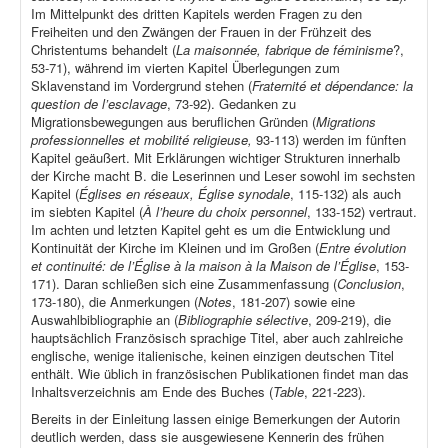
Im Mittelpunkt des dritten Kapitels werden Fragen zu den
Freiheiten und den Zwängen der Frauen in der Frühzeit des
Christentums behandelt (
La maisonnée, fabrique de féminisme
?,
53-71), während im vierten Kapitel Überlegungen zum
Sklavenstand im Vordergrund stehen (
Fraternité et dépendance: la
question de l’esclavage
, 73-92). Gedanken zu
Migrationsbewegungen aus beruflichen Gründen (
Migrations
professionnelles et mobilité religieuse,
93-113) werden im fünften
Kapitel geäußert. Mit Erklärungen wichtiger Strukturen innerhalb
der Kirche macht B. die Leserinnen und Leser sowohl im sechsten
Kapitel (
Églises en réseaux, Église synodale
, 115-132) als auch
im siebten Kapitel (
À l’heure du choix personnel
, 133-152) vertraut.
Im achten und letzten Kapitel geht es um die Entwicklung und
Kontinuität der Kirche im Kleinen und im Großen (
Entre évolution
et continuité: de l’Église à la maison à la Maison de l’Église
, 153-
171). Daran schließen sich eine Zusammenfassung (
Conclusion
,
173-180), die Anmerkungen (
Notes
, 181-207) sowie eine
Auswahlbibliographie an (
Bibliographie sélective
, 209-219), die
hauptsächlich Französisch sprachige Titel, aber auch zahlreiche
englische, wenige italienische, keinen einzigen deutschen Titel
enthält. Wie üblich in französischen Publikationen findet man das
Inhaltsverzeichnis am Ende des Buches (
Table
, 221-223).
Bereits in der Einleitung lassen einige Bemerkungen der Autorin
deutlich werden, dass sie ausgewiesene Kennerin des frühen