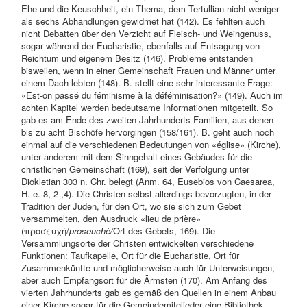
Ehe und die Keuschheit, ein Thema, dem Tertullian nicht weniger
als sechs Abhandlungen gewidmet hat (142). Es fehlten auch
nicht Debatten über den Verzicht auf Fleisch- und Weingenuss,
sogar während der Eucharistie, ebenfalls auf Entsagung von
Reichtum und eigenem Besitz (146). Probleme entstanden
bisweilen, wenn in einer Gemeinschaft Frauen und Männer unter
einem Dach lebten (148). B. stellt eine sehr interessante Frage:
«Est-on passé du féminisme à la déféminisation?» (149). Auch im
achten Kapitel werden bedeutsame Informationen mitgeteilt. So
gab es am Ende des zweiten Jahrhunderts Familien, aus denen
bis zu acht Bischöfe hervorgingen (158/161). B. geht auch noch
einmal auf die verschiedenen Bedeutungen von «église» (Kirche),
unter anderem mit dem Sinngehalt eines Gebäudes für die
christlichen Gemeinschaft (169), seit der Verfolgung unter
Diokletian 303 n. Chr. belegt (Anm. 64, Eusebios von Caesarea,
H. e. 8, 2 ,4). Die Christen selbst allerdings bevorzugten, in der
Tradition der Juden, für den Ort, wo sie sich zum Gebet
versammelten, den Ausdruck «lieu de prière»
(προσευχή/
proseuchè/
Ort des Gebets, 169). Die
Versammlungsorte der Christen entwickelten verschiedene
Funktionen: Taufkapelle, Ort für die Eucharistie, Ort für
Zusammenkünfte und möglicherweise auch für Unterweisungen,
aber auch Empfangsort für die Ärmsten (170). Am Anfang des
vierten Jahrhunderts gab es gemäß den Quellen in einem Anbau
einer Kirche sogar für die Gemeindemitglieder eine Bibliothek