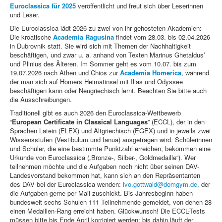
Euroclassica für 2025
veröffentlicht und freut sich über Leserinnen
und Leser.
Die Euroclassica lädt 2026 zu zwei von ihr gehosteten Akademien:
Die kroatische
Academia Ragusina
findet vom 28.03. bis 02.04.2026
in Dubrovnik statt. Sie wird sich mit Themen der Nachhaltigkeit
beschäftigen, und zwar u. a. anhand von Texten Marinus Ghetaldus’
und Plinius des Älteren. Im Sommer geht es vom 10.07. bis zum
19.07.2026 nach Athen und Chios zur
Academia Homerica
, während
der man sich auf Homers Heimatinsel mit Ilias und Odyssee
beschäftigen kann oder Neugriechisch lernt. Beachten Sie bitte auch
die Ausschreibungen.
Traditionell gibt es auch 2026 den Euroclassica-Wettbewerb
“
European Certificate in Classical Languages
” (ECCL), der in den
Sprachen Latein (ELEX) und Altgriechisch (EGEX) und in jeweils zwei
Wissensstufen (Vestibulum und Ianua) ausgetragen wird. Schülerinnen
und Schüler, die eine bestimmte Punktzahl erreichen, bekommen eine
Urkunde von Euroclassica („Bronze-, Silber-, Goldmedaille“). Wer
teilnehmen möchte und die Aufgaben noch nicht über seinen DAV-
Landesvorstand bekommen hat, kann sich an den Repräsentanten
des DAV bei der Euroclassica wenden:
ivo.gottwald@domgym.de
, der
die Aufgaben gerne per Mail zuschickt. Bis Jahresbeginn haben
bundesweit sechs Schulen 111 Teilnehmende gemeldet, von denen 28
einen Medaillen-Rang erreicht haben. Glückwunsch! Die ECCL-Tests
müssen bitte bis Ende April korrigiert werden; bis dahin läuft der