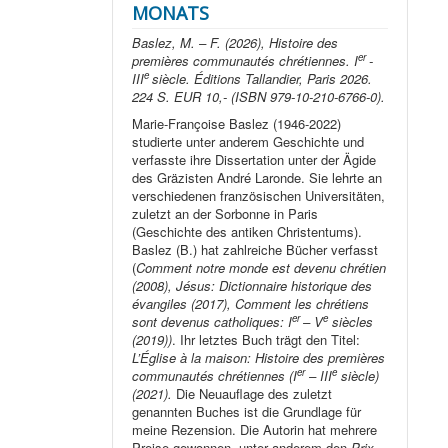
MONATS
Baslez, M. – F. (2026), Histoire des
er
premières communautés chrétiennes. I
-
e
III
siècle. Éditions Tallandier, Paris 2026.
224 S. EUR 10,- (ISBN 979-10-210-6766-0).
Marie-Françoise Baslez (1946-2022)
studierte unter anderem Geschichte und
verfasste ihre Dissertation unter der Ägide
des Gräzisten André Laronde. Sie lehrte an
verschiedenen französischen Universitäten,
zuletzt an der Sorbonne in Paris
(Geschichte des antiken Christentums).
Baslez (B.) hat zahlreiche Bücher verfasst
(
Comment notre monde est devenu chrétien
(2008), Jésus: Dictionnaire historique des
évangiles (2017), Comment les chrétiens
er
e
sont devenus catholiques: I
– V
siècles
(2019))
. Ihr letztes Buch trägt den Titel:
L’Église à la maison: Histoire des premières
er
e
communautés chrétiennes (I
– III
siècle)
(2021).
Die Neuauflage des zuletzt
genannten Buches ist die Grundlage für
meine Rezension. Die Autorin hat mehrere
Preise gewonnen, unter anderem den
Prix