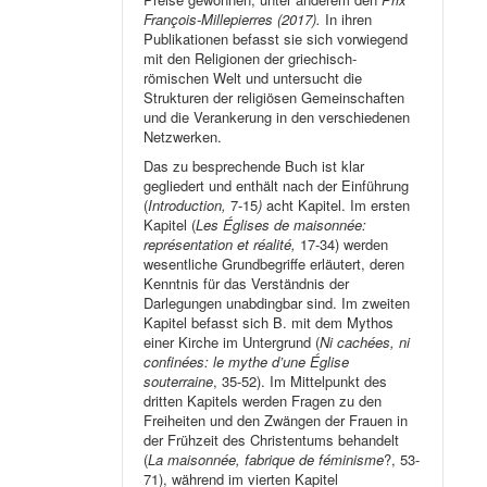
François-Millepierres (2017).
In ihren
Publikationen befasst sie sich vorwiegend
mit den Religionen der griechisch-
römischen Welt und untersucht die
Strukturen der religiösen Gemeinschaften
und die Verankerung in den verschiedenen
Netzwerken.
Das zu besprechende Buch ist klar
gegliedert und enthält nach der Einführung
(
Introduction,
7-15
)
acht Kapitel. Im ersten
Kapitel (
Les Églises de maisonnée:
représentation et réalité,
17-34) werden
wesentliche Grundbegriffe erläutert, deren
Kenntnis für das Verständnis der
Darlegungen unabdingbar sind. Im zweiten
Kapitel befasst sich B. mit dem Mythos
einer Kirche im Untergrund (
Ni cachées, ni
confinées: le mythe d’une Église
souterraine
, 35-52). Im Mittelpunkt des
dritten Kapitels werden Fragen zu den
Freiheiten und den Zwängen der Frauen in
der Frühzeit des Christentums behandelt
(
La maisonnée, fabrique de féminisme
?, 53-
71), während im vierten Kapitel