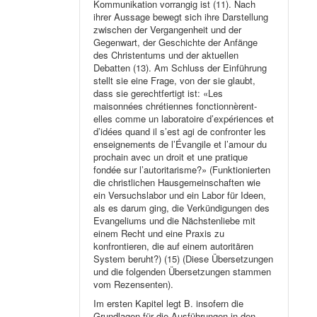
Kommunikation vorrangig ist (11). Nach
ihrer Aussage bewegt sich ihre Darstellung
zwischen der Vergangenheit und der
Gegenwart, der Geschichte der Anfänge
des Christentums und der aktuellen
Debatten (13). Am Schluss der Einführung
stellt sie eine Frage, von der sie glaubt,
dass sie gerechtfertigt ist: «Les
maisonnées chrétiennes fonctionnèrent-
elles comme un laboratoire d’expériences et
d’idées quand il s’est agi de confronter les
enseignements de l’Évangile et l’amour du
prochain avec un droit et une pratique
fondée sur l’autoritarisme?» (Funktionierten
die christlichen Hausgemeinschaften wie
ein Versuchslabor und ein Labor für Ideen,
als es darum ging, die Verkündigungen des
Evangeliums und die Nächstenliebe mit
einem Recht und eine Praxis zu
konfrontieren, die auf einem autoritären
System beruht?) (15) (Diese Übersetzungen
und die folgenden Übersetzungen stammen
vom Rezensenten).
Im ersten Kapitel legt B. insofern die
Grundlagen für die Ausführungen in den