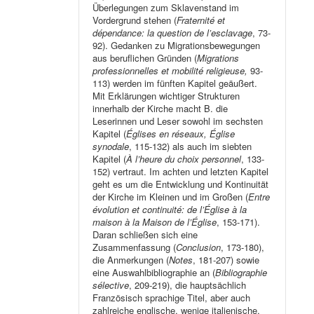
Überlegungen zum Sklavenstand im
Vordergrund stehen (
Fraternité et
dépendance: la question de l’esclavage
, 73-
92). Gedanken zu Migrationsbewegungen
aus beruflichen Gründen (
Migrations
professionnelles et mobilité religieuse,
93-
113) werden im fünften Kapitel geäußert.
Mit Erklärungen wichtiger Strukturen
innerhalb der Kirche macht B. die
Leserinnen und Leser sowohl im sechsten
Kapitel (
Églises en réseaux, Église
synodale
, 115-132) als auch im siebten
Kapitel (
À l’heure du choix personnel
, 133-
152) vertraut. Im achten und letzten Kapitel
geht es um die Entwicklung und Kontinuität
der Kirche im Kleinen und im Großen (
Entre
évolution et continuité: de l’Église à la
maison à la Maison de l’Église
, 153-171).
Daran schließen sich eine
Zusammenfassung (
Conclusion
, 173-180),
die Anmerkungen (
Notes
, 181-207) sowie
eine Auswahlbibliographie an (
Bibliographie
sélective
, 209-219), die hauptsächlich
Französisch sprachige Titel, aber auch
zahlreiche englische, wenige italienische,