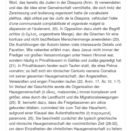
Wort, das bereits die Juden in der Diaspora (Anm. 9) verwendeten
und das die Idee einer Gemeinschaft vermittelte, die sich trotz der
Zerstreuung und Isolierung organisiert hatte (
le vocabulaire
pléthos, déjà utilisé par les Juifs de la Diaspora, véhiculait l’idée
d’une communauté comptabilisée et organisée malgré la
dispersion et l’isolement,
20). In Opposition dazu steht der Begriff
ochlos
(ὁ ὄχλος, ungeordnete Menge), den die Griechen für eine
konfuse und nicht bezifferbare Menschenmenge anwendeten (20).
Die Ausführungen der Autorin bieten viele interessante Details und
Facetten. Wie nebenbei erfährt man, dass Jesus nicht immer der
Prediger vor großen Versammlungen unter freiem Himmel war,
sondern häufig in Privathäusern in Galiläa und Judäa gepredigt hat
(21). In Privathäusern fanden auch Taufen statt, die etwa Petrus
vornahm; so ließ sich ein römischer Centurio namens Cornelius
mit seiner gesamten Hausgemeinschaft, den Angestellten,
Verwandten und engen Freunden taufen (22, Anm. 17, Ac 10, 1-7).
Im Verlauf der Geschichte wurde die Organisation der
Hausgemeinschaft (ὁ οἶκος, maisonnée,) immer komplexer und
größer, etwa durch die Landflucht und die Migrationsbewegungen
(25). B. bemerkt dazu, dass die Freigelassenen am
oikos
gebunden blieben, zumindest bis zum Tod des Hausherrn,
aufgrund einer Klausel des Aufenthaltsrechts (ἡ παραμονή,
paramonè
,
25). Sie beschreibt zunächst die typisch griechische
und römische Hausgemeinschaft der vorchristlichen Zeit (28-32),
um dann Einzelheiten der christlichen Hausgemeinschaft zu liefern