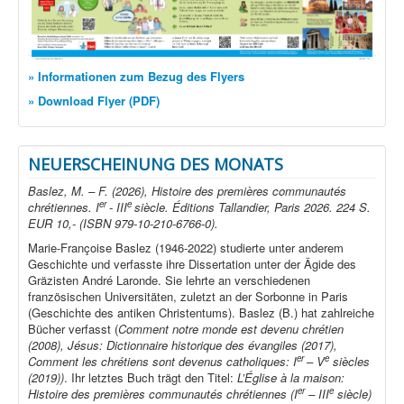
» Informationen zum Bezug des Flyers
» Download Flyer (PDF)
NEUERSCHEINUNG DES MONATS
Baslez, M. – F. (2026), Histoire des premières communautés
er
e
chrétiennes. I
- III
siècle. Éditions Tallandier, Paris 2026. 224 S.
EUR 10,- (ISBN 979-10-210-6766-0).
Marie-Françoise Baslez (1946-2022) studierte unter anderem
Geschichte und verfasste ihre Dissertation unter der Ägide des
Gräzisten André Laronde. Sie lehrte an verschiedenen
französischen Universitäten, zuletzt an der Sorbonne in Paris
(Geschichte des antiken Christentums). Baslez (B.) hat zahlreiche
Bücher verfasst (
Comment notre monde est devenu chrétien
(2008), Jésus: Dictionnaire historique des évangiles (2017),
er
e
Comment les chrétiens sont devenus catholiques: I
– V
siècles
(2019))
. Ihr letztes Buch trägt den Titel:
L’Église à la maison:
er
e
Histoire des premières communautés chrétiennes (I
– III
siècle)