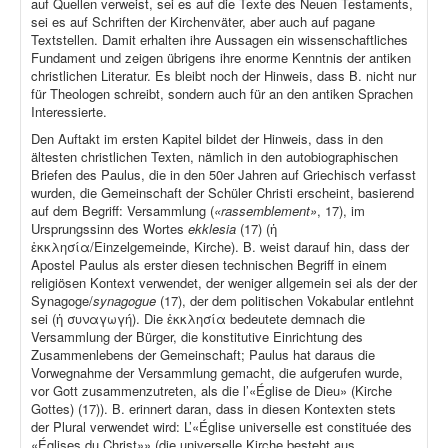
auf Quellen verweist, sei es auf die Texte des Neuen Testaments,
sei es auf Schriften der Kirchenväter, aber auch auf pagane
Textstellen. Damit erhalten ihre Aussagen ein wissenschaftliches
Fundament und zeigen übrigens ihre enorme Kenntnis der antiken
christlichen Literatur. Es bleibt noch der Hinweis, dass B. nicht nur
für Theologen schreibt, sondern auch für an den antiken Sprachen
Interessierte.
Den Auftakt im ersten Kapitel bildet der Hinweis, dass in den
ältesten christlichen Texten, nämlich in den autobiographischen
Briefen des Paulus, die in den 50er Jahren auf Griechisch verfasst
wurden, die Gemeinschaft der Schüler Christi erscheint, basierend
auf dem Begriff: Versammlung (
«rassemblement»
, 17), im
Ursprungssinn des Wortes
ekklesia
(17) (ἡ
ἐκκλησία/Einzelgemeinde, Kirche). B. weist darauf hin, dass der
Apostel Paulus als erster diesen technischen Begriff in einem
religiösen Kontext verwendet, der weniger allgemein sei als der der
Synagoge/
synagogue
(17), der dem politischen Vokabular entlehnt
sei (ἡ συναγωγή). Die ἐκκλησία bedeutete demnach die
Versammlung der Bürger, die konstitutive Einrichtung des
Zusammenlebens der Gemeinschaft; Paulus hat daraus die
Vorwegnahme der Versammlung gemacht, die aufgerufen wurde,
vor Gott zusammenzutreten, als die l’«Église de Dieu» (Kirche
Gottes) (17)). B. erinnert daran, dass in diesen Kontexten stets
der Plural verwendet wird: L’«Église universelle est constituée des
«Églises du Christ»» (die universelle Kirche besteht aus