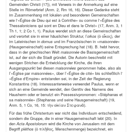
Gemeinden Christi (17)), mit Verweis in der Anmerkung auf eine
Stelle im Römerbrief (Anm. 2, Rm 16, 16). Dieser Gedanke steht
im Zusammenhang mit lokalen und besonderen Gemeinschaften
wie l‘«Église de Dieu qui est à Corinthe» ou comme l‘«Église des
Thessaloniciens qui sont en Dieu et dans le Christ» (17, Anm. 3, 1
Th 1, 1; 2 Co 1, 1). Paulus wendet sich an diese Gemeinschaften
und verortet sie in einer häuslichen Struktur, l’
oikos
(ὁ οἶκος)
,
der
im Lateinischen in
domus
und im Französischen in «
maisonnée
»
(Hausgemeinschaft) seine Entsprechung hat (18). B. hebt hervor,
dass in der griechischen Welt
maisonnée
die Basisgemeinschaft
ist, auf der sich die Stadt gründet. Die Autorin beschreibt mit
wenigen Strichen die Entwicklung der Kirche, die ihren
Ausgangspunkt bei diesen
maisonnées
genommen habe, also als
l’«Église par maisonnées», über l’«Église de cité» bis schließlich l‘
«Église d‘Empire» entstanden sei, in der Zeit der Regierung
Konstantins (18). Interessanterweise verwendet Paulus, wenn er
sich an eine Gemeinde wendet, den Genitiv des Namens des
Hausherrn oder er benutzt ein Possessivpronomen: «Stéphanas et
sa maisonnée» (Stephanas und seine Hausgemeinschaft) (19,
Anm. 5, 1 Co, 16, 15: τὴν οἰκίαν Στεφανᾶ).
Für das frühe Christentum war nicht das Individuum entscheidend,
sondern die Gruppe, die in einer Hausgemeinschaft lebt (20). In
den
Acta Apostolorum
wird die Kirche von Jerusalem mit dem
Begriff
pléthos
(ὁ πλῆθος, Menschenmenge) bezeichnet, ein