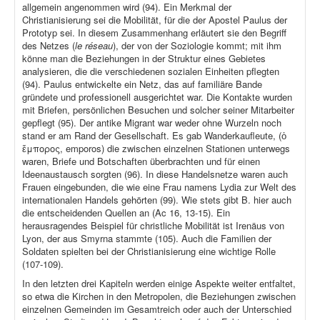
allgemein angenommen wird (94). Ein Merkmal der
Christianisierung sei die Mobilität, für die der Apostel Paulus der
Prototyp sei. In diesem Zusammenhang erläutert sie den Begriff
des Netzes (
le réseau
), der von der Soziologie kommt; mit ihm
könne man die Beziehungen in der Struktur eines Gebietes
analysieren, die die verschiedenen sozialen Einheiten pflegten
(94). Paulus entwickelte ein Netz, das auf familiäre Bande
gründete und professionell ausgerichtet war. Die Kontakte wurden
mit Briefen, persönlichen Besuchen und solcher seiner Mitarbeiter
gepflegt (95). Der antike Migrant war weder ohne Wurzeln noch
stand er am Rand der Gesellschaft. Es gab Wanderkaufleute, (ὁ
ἔμπορος, emporos) die zwischen einzelnen Stationen unterwegs
waren, Briefe und Botschaften überbrachten und für einen
Ideenaustausch sorgten (96). In diese Handelsnetze waren auch
Frauen eingebunden, die wie eine Frau namens Lydia zur Welt des
internationalen Handels gehörten (99). Wie stets gibt B. hier auch
die entscheidenden Quellen an (Ac 16, 13-15). Ein
herausragendes Beispiel für christliche Mobilität ist Irenäus von
Lyon, der aus Smyrna stammte (105). Auch die Familien der
Soldaten spielten bei der Christianisierung eine wichtige Rolle
(107-109).
In den letzten drei Kapiteln werden einige Aspekte weiter entfaltet,
so etwa die Kirchen in den Metropolen, die Beziehungen zwischen
einzelnen Gemeinden im Gesamtreich oder auch der Unterschied