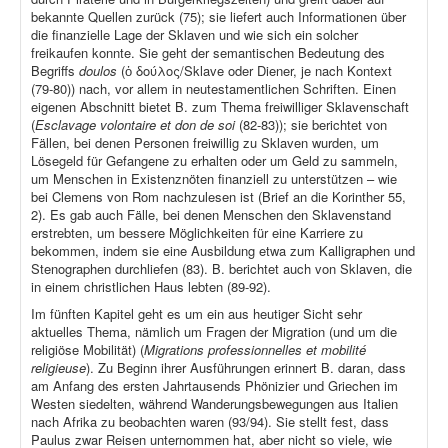
bekannte Quellen zurück (75); sie liefert auch Informationen über
die finanzielle Lage der Sklaven und wie sich ein solcher
freikaufen konnte. Sie geht der semantischen Bedeutung des
Begriffs
doulos
(ὁ δούλος/Sklave oder Diener, je nach Kontext
(79-80)) nach, vor allem in neutestamentlichen Schriften. Einen
eigenen Abschnitt bietet B. zum Thema freiwilliger Sklavenschaft
(
Esclavage volontaire et don de soi
(82-83)); sie berichtet von
Fällen, bei denen Personen freiwillig zu Sklaven wurden, um
Lösegeld für Gefangene zu erhalten oder um Geld zu sammeln,
um Menschen in Existenznöten finanziell zu unterstützen – wie
bei Clemens von Rom nachzulesen ist (Brief an die Korinther 55,
2). Es gab auch Fälle, bei denen Menschen den Sklavenstand
erstrebten, um bessere Möglichkeiten für eine Karriere zu
bekommen, indem sie eine Ausbildung etwa zum Kalligraphen und
Stenographen durchliefen (83). B. berichtet auch von Sklaven, die
in einem christlichen Haus lebten (89-92).
Im fünften Kapitel geht es um ein aus heutiger Sicht sehr
aktuelles Thema, nämlich um Fragen der Migration (und um die
religiöse Mobilität) (
Migrations professionnelles et mobilité
religieuse
). Zu Beginn ihrer Ausführungen erinnert B. daran, dass
am Anfang des ersten Jahrtausends Phönizier und Griechen im
Westen siedelten, während Wanderungsbewegungen aus Italien
nach Afrika zu beobachten waren (93/94). Sie stellt fest, dass
Paulus zwar Reisen unternommen hat, aber nicht so viele, wie