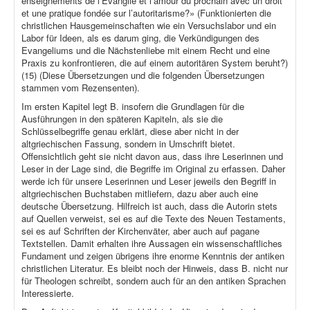
enseignements de l’Évangile et l’amour du prochain avec un droit
et une pratique fondée sur l’autoritarisme?» (Funktionierten die
christlichen Hausgemeinschaften wie ein Versuchslabor und ein
Labor für Ideen, als es darum ging, die Verkündigungen des
Evangeliums und die Nächstenliebe mit einem Recht und eine
Praxis zu konfrontieren, die auf einem autoritären System beruht?)
(15) (Diese Übersetzungen und die folgenden Übersetzungen
stammen vom Rezensenten).
Im ersten Kapitel legt B. insofern die Grundlagen für die
Ausführungen in den späteren Kapiteln, als sie die
Schlüsselbegriffe genau erklärt, diese aber nicht in der
altgriechischen Fassung, sondern in Umschrift bietet.
Offensichtlich geht sie nicht davon aus, dass ihre Leserinnen und
Leser in der Lage sind, die Begriffe im Original zu erfassen. Daher
werde ich für unsere Leserinnen und Leser jeweils den Begriff in
altgriechischen Buchstaben mitliefern, dazu aber auch eine
deutsche Übersetzung. Hilfreich ist auch, dass die Autorin stets
auf Quellen verweist, sei es auf die Texte des Neuen Testaments,
sei es auf Schriften der Kirchenväter, aber auch auf pagane
Textstellen. Damit erhalten ihre Aussagen ein wissenschaftliches
Fundament und zeigen übrigens ihre enorme Kenntnis der antiken
christlichen Literatur. Es bleibt noch der Hinweis, dass B. nicht nur
für Theologen schreibt, sondern auch für an den antiken Sprachen
Interessierte.