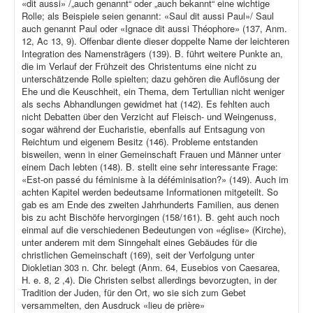
«dit aussi» /„auch genannt“ oder „auch bekannt“ eine wichtige
Rolle; als Beispiele seien genannt: «Saul dit aussi Paul»/ Saul
auch genannt Paul oder «Ignace dit aussi Théophore» (137, Anm.
12, Ac 13, 9). Offenbar diente dieser doppelte Name der leichteren
Integration des Namensträgers (139). B. führt weitere Punkte an,
die im Verlauf der Frühzeit des Christentums eine nicht zu
unterschätzende Rolle spielten; dazu gehören die Auflösung der
Ehe und die Keuschheit, ein Thema, dem Tertullian nicht weniger
als sechs Abhandlungen gewidmet hat (142). Es fehlten auch
nicht Debatten über den Verzicht auf Fleisch- und Weingenuss,
sogar während der Eucharistie, ebenfalls auf Entsagung von
Reichtum und eigenem Besitz (146). Probleme entstanden
bisweilen, wenn in einer Gemeinschaft Frauen und Männer unter
einem Dach lebten (148). B. stellt eine sehr interessante Frage:
«Est-on passé du féminisme à la déféminisation?» (149). Auch im
achten Kapitel werden bedeutsame Informationen mitgeteilt. So
gab es am Ende des zweiten Jahrhunderts Familien, aus denen
bis zu acht Bischöfe hervorgingen (158/161). B. geht auch noch
einmal auf die verschiedenen Bedeutungen von «église» (Kirche),
unter anderem mit dem Sinngehalt eines Gebäudes für die
christlichen Gemeinschaft (169), seit der Verfolgung unter
Diokletian 303 n. Chr. belegt (Anm. 64, Eusebios von Caesarea,
H. e. 8, 2 ,4). Die Christen selbst allerdings bevorzugten, in der
Tradition der Juden, für den Ort, wo sie sich zum Gebet
versammelten, den Ausdruck «lieu de prière»