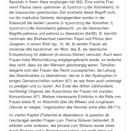
Aposteln in ihrem Haus empfangen hat (63). Eine solche Frau
nennt Paulus seine «
patronne
» (ἡ προστάτις/die Vorsteherin). In
der klassischen griechischen Zeit existierte dieser Begriff nicht,
nur die maskuline Variante; demgegenüber wurden in der
Kaiserzeit die beiden Lexeme (ὁ προστάτης/der Vorsteher; ἡ
προστάτις/die Vorsteherin) gebraucht, um die lateinischen
Begriffe
patronus
und
patrona
zu übersetzen (64/65). B. bemüht
nochmals den Briefwechsel zwischen Trajan und Plinius dem
Jüngeren; in einem Brief (ep
.
10, 96, 8) werden Frauen als
ministrae
(66) bezeichnet, ein Wort, das B. als lateinische
Entsprechung für
diákonoi
(διάκονοι/Diener) vermutet. Auch wenn
Frauen hohe Wertschätzung entgegengebracht wurde, so bedeutet
dies nicht, dass sie den Männern gleichrangig waren. Tertullian
weigerte sich den Frauen das Recht zuzusprechen, die Leitung
des Abendmahles zu übernehmen, wie es in den Apokryphen in
einigen Gemeinschaften vorkam (67); es war ihnen auch untersagt
zu predigen und zu taufen. Am Ende des dritten Jahrhunderts
rechtfertigt Origenes den Ausschluss der Frauen mit sozialen
Konventionen (67). Weitere interessante Einblicke in die Rolle von
Frauen bietet B. im Abschnitt über die Witwen und Jungfrauen
(
Veuves et vierges: l’organisation des femmes entre elles
(68-71)).
Im vierten Kapitel (
Fraternité et dépendance: la question de
l’esclavage
) werden Fragen zum Thema Sklaven behandelt. B.
erläutert unter anderem, wie jemand zum Sklaven wurde (etwa
durch Piraterie und in Bürgerkriegszeiten) und greift dabei auf