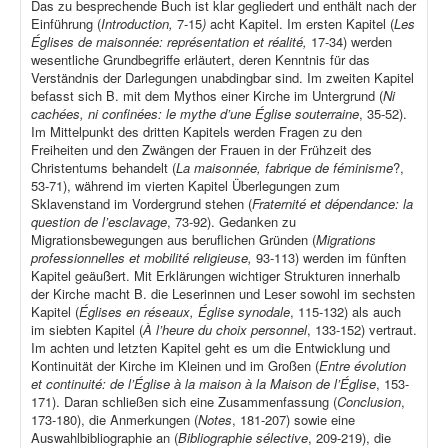
Das zu besprechende Buch ist klar gegliedert und enthält nach der
Einführung (
Introduction,
7-15
)
acht Kapitel. Im ersten Kapitel (
Les
Églises de maisonnée: représentation et réalité,
17-34) werden
wesentliche Grundbegriffe erläutert, deren Kenntnis für das
Verständnis der Darlegungen unabdingbar sind. Im zweiten Kapitel
befasst sich B. mit dem Mythos einer Kirche im Untergrund (
Ni
cachées, ni confinées: le mythe d’une Église souterraine
, 35-52).
Im Mittelpunkt des dritten Kapitels werden Fragen zu den
Freiheiten und den Zwängen der Frauen in der Frühzeit des
Christentums behandelt (
La maisonnée, fabrique de féminisme
?,
53-71), während im vierten Kapitel Überlegungen zum
Sklavenstand im Vordergrund stehen (
Fraternité et dépendance: la
question de l’esclavage
, 73-92). Gedanken zu
Migrationsbewegungen aus beruflichen Gründen (
Migrations
professionnelles et mobilité religieuse,
93-113) werden im fünften
Kapitel geäußert. Mit Erklärungen wichtiger Strukturen innerhalb
der Kirche macht B. die Leserinnen und Leser sowohl im sechsten
Kapitel (
Églises en réseaux, Église synodale
, 115-132) als auch
im siebten Kapitel (
À l’heure du choix personnel
, 133-152) vertraut.
Im achten und letzten Kapitel geht es um die Entwicklung und
Kontinuität der Kirche im Kleinen und im Großen (
Entre évolution
et continuité: de l’Église à la maison à la Maison de l’Église
, 153-
171). Daran schließen sich eine Zusammenfassung (
Conclusion
,
173-180), die Anmerkungen (
Notes
, 181-207) sowie eine
Auswahlbibliographie an (
Bibliographie sélective
, 209-219), die