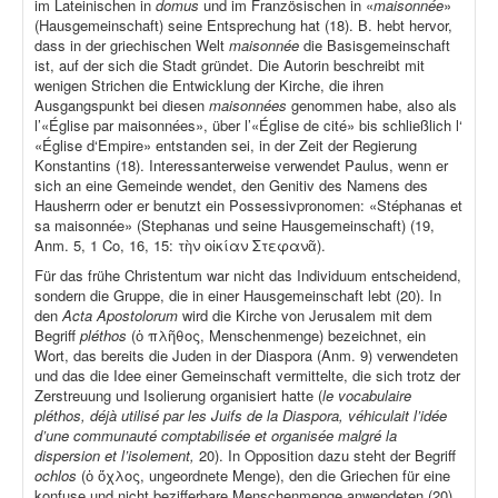
im Lateinischen in
domus
und im Französischen in «
maisonnée
»
(Hausgemeinschaft) seine Entsprechung hat (18). B. hebt hervor,
dass in der griechischen Welt
maisonnée
die Basisgemeinschaft
ist, auf der sich die Stadt gründet. Die Autorin beschreibt mit
wenigen Strichen die Entwicklung der Kirche, die ihren
Ausgangspunkt bei diesen
maisonnées
genommen habe, also als
l’«Église par maisonnées», über l’«Église de cité» bis schließlich l‘
«Église d‘Empire» entstanden sei, in der Zeit der Regierung
Konstantins (18). Interessanterweise verwendet Paulus, wenn er
sich an eine Gemeinde wendet, den Genitiv des Namens des
Hausherrn oder er benutzt ein Possessivpronomen: «Stéphanas et
sa maisonnée» (Stephanas und seine Hausgemeinschaft) (19,
Anm. 5, 1 Co, 16, 15: τὴν οἰκίαν Στεφανᾶ).
Für das frühe Christentum war nicht das Individuum entscheidend,
sondern die Gruppe, die in einer Hausgemeinschaft lebt (20). In
den
Acta Apostolorum
wird die Kirche von Jerusalem mit dem
Begriff
pléthos
(ὁ πλῆθος, Menschenmenge) bezeichnet, ein
Wort, das bereits die Juden in der Diaspora (Anm. 9) verwendeten
und das die Idee einer Gemeinschaft vermittelte, die sich trotz der
Zerstreuung und Isolierung organisiert hatte (
le vocabulaire
pléthos, déjà utilisé par les Juifs de la Diaspora, véhiculait l’idée
d’une communauté comptabilisée et organisée malgré la
dispersion et l’isolement,
20). In Opposition dazu steht der Begriff
ochlos
(ὁ ὄχλος, ungeordnete Menge), den die Griechen für eine
konfuse und nicht bezifferbare Menschenmenge anwendeten (20).