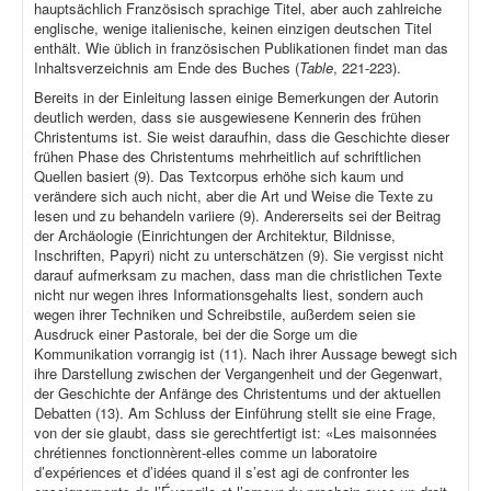
hauptsächlich Französisch sprachige Titel, aber auch zahlreiche
englische, wenige italienische, keinen einzigen deutschen Titel
enthält. Wie üblich in französischen Publikationen findet man das
Inhaltsverzeichnis am Ende des Buches (
Table
, 221-223).
Bereits in der Einleitung lassen einige Bemerkungen der Autorin
deutlich werden, dass sie ausgewiesene Kennerin des frühen
Christentums ist. Sie weist daraufhin, dass die Geschichte dieser
frühen Phase des Christentums mehrheitlich auf schriftlichen
Quellen basiert (9). Das Textcorpus erhöhe sich kaum und
verändere sich auch nicht, aber die Art und Weise die Texte zu
lesen und zu behandeln variiere (9). Andererseits sei der Beitrag
der Archäologie (Einrichtungen der Architektur, Bildnisse,
Inschriften, Papyri) nicht zu unterschätzen (9). Sie vergisst nicht
darauf aufmerksam zu machen, dass man die christlichen Texte
nicht nur wegen ihres Informationsgehalts liest, sondern auch
wegen ihrer Techniken und Schreibstile, außerdem seien sie
Ausdruck einer Pastorale, bei der die Sorge um die
Kommunikation vorrangig ist (11). Nach ihrer Aussage bewegt sich
ihre Darstellung zwischen der Vergangenheit und der Gegenwart,
der Geschichte der Anfänge des Christentums und der aktuellen
Debatten (13). Am Schluss der Einführung stellt sie eine Frage,
von der sie glaubt, dass sie gerechtfertigt ist: «Les maisonnées
chrétiennes fonctionnèrent-elles comme un laboratoire
d’expériences et d’idées quand il s’est agi de confronter les