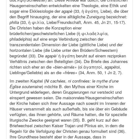
Hausgemeinschaften entwickelten eine Theologie, eine Ethik und
sogar eine Ekklesiologie der
agapè
(33, ἡ ἀγάπη, Liebe), die über
den Begriff hinausging, der eine alltägliche Zuneigung bezeichnet:
philia
(33, ἡ φιλία, Liebe/Freundschaft, Anm. 45, Jn 21, 15-17).
Die Christen haben die Konzeption einer
brüderlichen/geschwisterlichen Liebe (ἡ φιλαδελφία
,
philadelphia) auf eine enge Verbindung zwischen der
transzendentalen Dimension der Liebe (göttliche Liebe) und der
horizontalen Liebe (die Liebe unter den Brüdern/Schwestern)
begründet (33). Die
agapè/
ἡ ἀγάπη beruht auf einem reziproken
Verhältnis zwischen den Beteiligten (34). Die Briefe des Johannes
richten sich eher an die
«bien-aimés»
(οἱ ἀγαπητοί, agapétoi,
Lieblinge/Geliebte) als an die
«frères»
(34, Anm. 50, 1 Jn 2, 7).
Im zweiten Kapitel (
Ni cachées, ni confinées: le mythe d’une
Église souterraine
) möchte B. den Mythos einer Kirche im
Untergrund widerlegen, deren Gruppierungen nur versteckt und
einsperrt gewesen seien. Die
maisonnées/
Hausgemeinschaften
der Kirche haben sich ihrer Aussage nach sowohl im Inneren der
Häuser versammelt als auch außerhalb, bis sie über ein Gebäude
verfügten, das ihnen gehörte, und Räume hatten, die für spezielle
liturgische Zwecke geeignet waren (35). B. geht kurz auf den
Briefwechsel zwischen Kaiser Trajan und Plinius ein, in dem die
Regeln für die Verfolgung der Christen genau formuliert sind (36).
Ihre Grundthese besteht aber in der Aussage, dass in