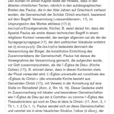
Den Auftakt im ersten Kapitel bildet der Hinweis, dass in den
ältesten christlichen Texten, nämlich in den autobiographischen
Briefen des Paulus, die in den 50er Jahren auf Griechisch verfasst
wurden, die Gemeinschaft der Schüler Christi erscheint, basierend
auf dem Begriff: Versammlung (
«rassemblement»
, 17), im
Ursprungssinn des Wortes
ekklesia
(17) (ἡ
ἐκκλησία/Einzelgemeinde, Kirche). B. weist darauf hin, dass der
Apostel Paulus als erster diesen technischen Begriff in einem
religiösen Kontext verwendet, der weniger allgemein sei als der der
Synagoge/
synagogue
(17), der dem politischen Vokabular entlehnt
sei (ἡ συναγωγή). Die ἐκκλησία bedeutete demnach die
Versammlung der Bürger, die konstitutive Einrichtung des
Zusammenlebens der Gemeinschaft; Paulus hat daraus die
Vorwegnahme der Versammlung gemacht, die aufgerufen wurde,
vor Gott zusammenzutreten, als die l’«Église de Dieu» (Kirche
Gottes) (17)). B. erinnert daran, dass in diesen Kontexten stets
der Plural verwendet wird: L’«Église universelle est constituée des
«Églises du Christ»» (die universelle Kirche besteht aus
Gemeinden Christi (17)), mit Verweis in der Anmerkung auf eine
Stelle im Römerbrief (Anm. 2, Rm 16, 16). Dieser Gedanke steht
im Zusammenhang mit lokalen und besonderen Gemeinschaften
wie l‘«Église de Dieu qui est à Corinthe» ou comme l‘«Église des
Thessaloniciens qui sont en Dieu et dans le Christ» (17, Anm. 3, 1
Th 1, 1; 2 Co 1, 1). Paulus wendet sich an diese Gemeinschaften
und verortet sie in einer häuslichen Struktur, l’
oikos
(ὁ οἶκος)
,
der