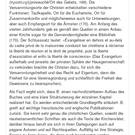
(προσευχή/
proseuchè/
Ort des Gebets, 169). Die
Versammlungsorte der Christen entwickelten verschiedene
Funktionen: Taufkapelle, Ort für die Eucharistie, Ort für
Zusammenkünfte und möglicherweise auch für Unterweisungen,
aber auch Empfangsort für die Ärmsten (170). Am Anfang des
vierten Jahrhunderts gab es gemäß den Quellen in einem Anbau
einer Kirche sogar für die Gemeindemitglieder eine Bibliothek
(170). Der Schlusssatz lautet: «Évangéliser en dehors et au-delà
du cadre privé de la maisonnée conduisit les chrétiens à réclamer
la liberté de réunion et le droit de propriété, puis la liberté
d’association et enfin la liberté de conscience» (Das Evangelium
außerhalb und jenseits der privaten Sphäre der Hausgemeinschaft
zu verkünden brachte die Christen dazu, für sich die
Versammlungsfreiheit und das Recht auf Eigentum, dann die
Freiheit für eine Vereinsgründung und schließlich die Freiheit des
Gewissens zu beanspruchen).
Als Fazit ergibt sich, dass B. einen nachvollziehbaren Aufbau des
Buches und eine klare Strukturierung der einzelnen Kapitel
realisiert hat. Es werden entscheidende Grundbegriffe erläutert. B.
greift auf wichtige französische und englische Publikationen
zurück. Sie kennt sehr genau die christlichen Quellen, sowohl die
neutestamentlichen Schriften als auch die Texte der Kirchenväter;
darüber hinaus beruft sie sich in ihren Darlegungen auch auf
pagane Autoren und auf Rechtsquellen. Auffällig ist ihre Strategie,
Fragen zu formulieren, die dann auch beantwortet werden.