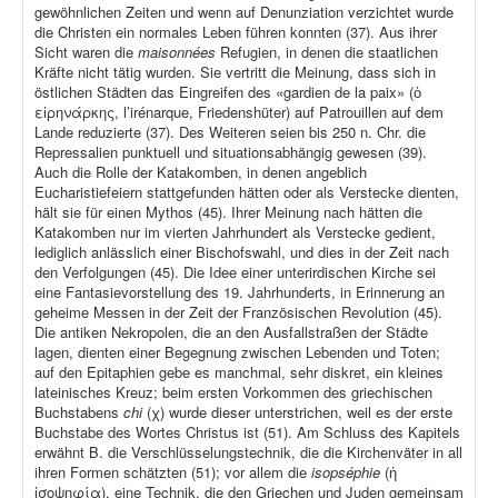
gewöhnlichen Zeiten und wenn auf Denunziation verzichtet wurde
die Christen ein normales Leben führen konnten (37). Aus ihrer
Sicht waren die
maisonnées
Refugien, in denen die staatlichen
Kräfte nicht tätig wurden. Sie vertritt die Meinung, dass sich in
östlichen Städten das Eingreifen des «gardien de la paix» (ὁ
εἰρηνάρκης, l’irénarque, Friedenshüter) auf Patrouillen auf dem
Lande reduzierte (37). Des Weiteren seien bis 250 n. Chr. die
Repressalien punktuell und situationsabhängig gewesen (39).
Auch die Rolle der Katakomben, in denen angeblich
Eucharistiefeiern stattgefunden hätten oder als Verstecke dienten,
hält sie für einen Mythos (45). Ihrer Meinung nach hätten die
Katakomben nur im vierten Jahrhundert als Verstecke gedient,
lediglich anlässlich einer Bischofswahl, und dies in der Zeit nach
den Verfolgungen (45). Die Idee einer unterirdischen Kirche sei
eine Fantasievorstellung des 19. Jahrhunderts, in Erinnerung an
geheime Messen in der Zeit der Französischen Revolution (45).
Die antiken Nekropolen, die an den Ausfallstraßen der Städte
lagen, dienten einer Begegnung zwischen Lebenden und Toten;
auf den Epitaphien gebe es manchmal, sehr diskret, ein kleines
lateinisches Kreuz; beim ersten Vorkommen des griechischen
Buchstabens
chi
(χ) wurde dieser unterstrichen, weil es der erste
Buchstabe des Wortes Christus ist (51). Am Schluss des Kapitels
erwähnt B. die Verschlüsselungstechnik, die die Kirchenväter in all
ihren Formen schätzten (51); vor allem die
isopséphie
(ἡ
ἰσοψηφία), eine Technik, die den Griechen und Juden gemeinsam