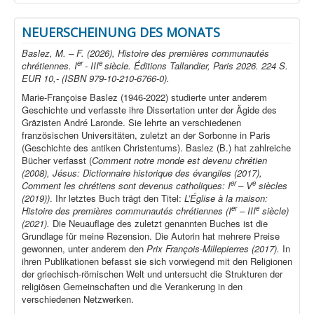
NEUERSCHEINUNG DES MONATS
Baslez, M. – F. (2026), Histoire des premières communautés
er
e
chrétiennes. I
- III
siècle. Éditions Tallandier, Paris 2026. 224 S.
EUR 10,- (ISBN 979-10-210-6766-0).
Marie-Françoise Baslez (1946-2022) studierte unter anderem
Geschichte und verfasste ihre Dissertation unter der Ägide des
Gräzisten André Laronde. Sie lehrte an verschiedenen
französischen Universitäten, zuletzt an der Sorbonne in Paris
(Geschichte des antiken Christentums). Baslez (B.) hat zahlreiche
Bücher verfasst (
Comment notre monde est devenu chrétien
(2008), Jésus: Dictionnaire historique des évangiles (2017),
er
e
Comment les chrétiens sont devenus catholiques: I
– V
siècles
(2019))
. Ihr letztes Buch trägt den Titel:
L’Église à la maison:
er
e
Histoire des premières communautés chrétiennes (I
– III
siècle)
(2021).
Die Neuauflage des zuletzt genannten Buches ist die
Grundlage für meine Rezension. Die Autorin hat mehrere Preise
gewonnen, unter anderem den
Prix François-Millepierres (2017).
In
ihren Publikationen befasst sie sich vorwiegend mit den Religionen
der griechisch-römischen Welt und untersucht die Strukturen der
religiösen Gemeinschaften und die Verankerung in den
verschiedenen Netzwerken.