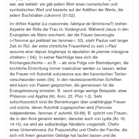
war, war beliebt: sie gab jedem Wort einen numerischen und
symbolischen Wert und basierte auf der Addition der Werte, die
jedem Buchstaben zukommt (51/52).
Im dritten Kapitel (
La maisonnée, fabrique de féminisme
?) stehen
Aspekte der Rolle der Frau im Vordergrund. Während Jesus in den
Evangelien als Mann erscheint, der die Frauen bevorzugte
(«
l’homme qui préférait les femmes»
, 53), steht Paulus seit langer
Zeit im Ruf, der erste christliche Frauenfeind zu sein («
Paul
assume ainsi depuis longtemps la réputation de premier misogyne
chrétien»
( 54)). In seiner Nachfolge lese sich die
Kirchengeschichte – so B. – als eine Folge von Bestrebungen, die
kirchliche Einrichtung immer maskuliner werden zu lassen, wobei
die Frauen mit Autorität sukzessive aus den kanonischen Texten
verschwunden seien (54). In den neutestamentlichen Schriften
wird kaum von Paaren gesprochen, die gemeinsam für die
Evangelisierung eintreten. B. nennt einige wenige Beispiele, etwa
Philemon und Apphia (60, Anm. 23, Phm 1-2). Sehr
aufschlussreich sind die Bemerkungen über unabhängige Frauen
und solche, denen Autorität zugesprochen wird (
Femmes
indépendantes, femmes d‘ autorité
, 63-68). B. spricht von Frauen,
die in den
Acta
genannt werden, darunter auch von Lydia (Ac 16,
14-15); sie wird als selbständige Händlerin vorgestellt, Chefin
eines Unternehmens (für Purpurstoffe) und Chefin der Familie, die
sich mit ihrem gesamten Gefolge hat taufen lassen und die