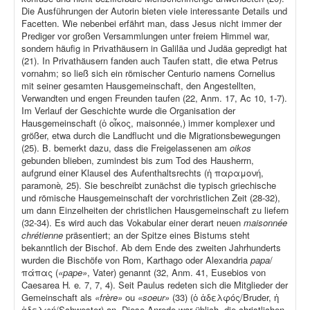
Die Ausführungen der Autorin bieten viele interessante Details und
Facetten. Wie nebenbei erfährt man, dass Jesus nicht immer der
Prediger vor großen Versammlungen unter freiem Himmel war,
sondern häufig in Privathäusern in Galiläa und Judäa gepredigt hat
(21). In Privathäusern fanden auch Taufen statt, die etwa Petrus
vornahm; so ließ sich ein römischer Centurio namens Cornelius
mit seiner gesamten Hausgemeinschaft, den Angestellten,
Verwandten und engen Freunden taufen (22, Anm. 17, Ac 10, 1-7).
Im Verlauf der Geschichte wurde die Organisation der
Hausgemeinschaft (ὁ οἶκος, maisonnée,) immer komplexer und
größer, etwa durch die Landflucht und die Migrationsbewegungen
(25). B. bemerkt dazu, dass die Freigelassenen am
oikos
gebunden blieben, zumindest bis zum Tod des Hausherrn,
aufgrund einer Klausel des Aufenthaltsrechts (ἡ παραμονή,
paramonè
,
25). Sie beschreibt zunächst die typisch griechische
und römische Hausgemeinschaft der vorchristlichen Zeit (28-32),
um dann Einzelheiten der christlichen Hausgemeinschaft zu liefern
(32-34). Es wird auch das Vokabular einer derart neuen
maisonnée
chrétienne
präsentiert; an der Spitze eines Bistums steht
bekanntlich der Bischof. Ab dem Ende des zweiten Jahrhunderts
wurden die Bischöfe von Rom, Karthago oder Alexandria
papa
/
πάπας (
«pape»
, Vater) genannt (32, Anm. 41, Eusebios von
Caesarea H
.
e
.
7, 7, 4). Seit Paulus redeten sich die Mitglieder der
Gemeinschaft als
«frère»
ou
«soeur»
(33) (ὁ ἀδελφός/Bruder, ἡ
ἀδελφή/Schwester) an. Diese Anrede war üblich, die christlichen