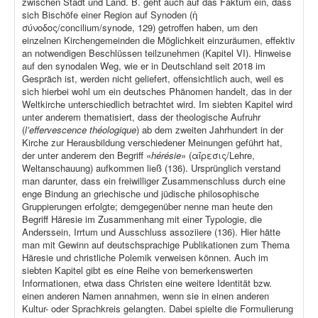
zwischen Stadt und Land. B. geht auch auf das Faktum ein, dass
sich Bischöfe einer Region auf Synoden (ἡ
σύνοδος/concilium/synode, 129) getroffen haben, um den
einzelnen Kirchengemeinden die Möglichkeit einzuräumen, effektiv
an notwendigen Beschlüssen teilzunehmen (Kapitel VI). Hinweise
auf den synodalen Weg, wie er in Deutschland seit 2018 im
Gespräch ist, werden nicht geliefert, offensichtlich auch, weil es
sich hierbei wohl um ein deutsches Phänomen handelt, das in der
Weltkirche unterschiedlich betrachtet wird. Im siebten Kapitel wird
unter anderem thematisiert, dass der theologische Aufruhr
(
l’effervescence théologique
) ab dem zweiten Jahrhundert in der
Kirche zur Herausbildung verschiedener Meinungen geführt hat,
der unter anderem den Begriff «
hérésie
» (αἵρεσις/Lehre,
Weltanschauung) aufkommen ließ (136). Ursprünglich verstand
man darunter, dass ein freiwilliger Zusammenschluss durch eine
enge Bindung an griechische und jüdische philosophische
Gruppierungen erfolgte; demgegenüber nenne man heute den
Begriff Häresie im Zusammenhang mit einer Typologie, die
Anderssein, Irrtum und Ausschluss assoziiere (136). Hier hätte
man mit Gewinn auf deutschsprachige Publikationen zum Thema
Häresie und christliche Polemik verweisen können. Auch im
siebten Kapitel gibt es eine Reihe von bemerkenswerten
Informationen, etwa dass Christen eine weitere Identität bzw.
einen anderen Namen annahmen, wenn sie in einen anderen
Kultur- oder Sprachkreis gelangten. Dabei spielte die Formulierung