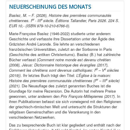
NEUERSCHEINUNG DES MONATS
Baslez, M. – F. (2026), Histoire des premières communautés
er
e
chrétiennes. I
- III
siècle. Éditions Tallandier, Paris 2026. 224 S.
EUR 10,- (ISBN 979-10-210-6766-0).
Marie-Françoise Baslez (1946-2022) studierte unter anderem
Geschichte und verfasste ihre Dissertation unter der Ägide des
Gräzisten André Laronde. Sie lehrte an verschiedenen
französischen Universitäten, zuletzt an der Sorbonne in Paris
(Geschichte des antiken Christentums). Baslez (B.) hat zahlreiche
Bücher verfasst (
Comment notre monde est devenu chrétien
(2008), Jésus: Dictionnaire historique des évangiles (2017),
er
e
Comment les chrétiens sont devenus catholiques: I
– V
siècles
(2019))
. Ihr letztes Buch trägt den Titel:
L’Église à la maison:
er
e
Histoire des premières communautés chrétiennes (I
– III
siècle)
(2021).
Die Neuauflage des zuletzt genannten Buches ist die
Grundlage für meine Rezension. Die Autorin hat mehrere Preise
gewonnen, unter anderem den
Prix François-Millepierres (2017).
In
ihren Publikationen befasst sie sich vorwiegend mit den Religionen
der griechisch-römischen Welt und untersucht die Strukturen der
religiösen Gemeinschaften und die Verankerung in den
verschiedenen Netzwerken.
Das zu besprechende Buch ist klar gegliedert und enthält nach der