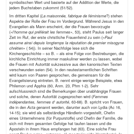
symbolischen Wert und basierte auf der Addition der Werte, die
jedem Buchstaben zukommt (51/52).
Im dritten Kapitel (
La maisonnée, fabrique de féminisme
?) stehen
Aspekte der Rolle der Frau im Vordergrund. Während Jesus in den
Evangelien als Mann erscheint, der die Frauen bevorzugte
(«
l’homme qui préférait les femmes»
, 53), steht Paulus seit langer
Zeit im Ruf, der erste christliche Frauenfeind zu sein («
Paul
assume ainsi depuis longtemps la réputation de premier misogyne
chrétien»
( 54)). In seiner Nachfolge lese sich die
Kirchengeschichte – so B. – als eine Folge von Bestrebungen, die
kirchliche Einrichtung immer maskuliner werden zu lassen, wobei
die Frauen mit Autorität sukzessive aus den kanonischen Texten
verschwunden seien (54). In den neutestamentlichen Schriften
wird kaum von Paaren gesprochen, die gemeinsam für die
Evangelisierung eintreten. B. nennt einige wenige Beispiele, etwa
Philemon und Apphia (60, Anm. 23, Phm 1-2). Sehr
aufschlussreich sind die Bemerkungen über unabhängige Frauen
und solche, denen Autorität zugesprochen wird (
Femmes
indépendantes, femmes d‘ autorité
, 63-68). B. spricht von Frauen,
die in den
Acta
genannt werden, darunter auch von Lydia (Ac 16,
14-15); sie wird als selbständige Händlerin vorgestellt, Chefin
eines Unternehmens (für Purpurstoffe) und Chefin der Familie, die
sich mit ihrem gesamten Gefolge hat taufen lassen und die
Aposteln in ihrem Haus empfangen hat (63). Eine solche Frau