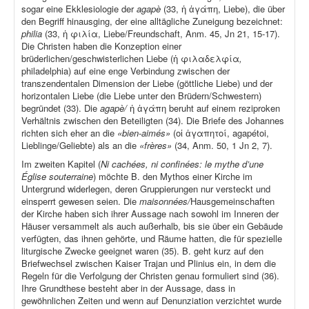
sogar eine Ekklesiologie der
agapè
(33, ἡ ἀγάπη, Liebe), die über
den Begriff hinausging, der eine alltägliche Zuneigung bezeichnet:
philia
(33, ἡ φιλία, Liebe/Freundschaft, Anm. 45, Jn 21, 15-17).
Die Christen haben die Konzeption einer
brüderlichen/geschwisterlichen Liebe (ἡ φιλαδελφία
,
philadelphia) auf eine enge Verbindung zwischen der
transzendentalen Dimension der Liebe (göttliche Liebe) und der
horizontalen Liebe (die Liebe unter den Brüdern/Schwestern)
begründet (33). Die
agapè/
ἡ ἀγάπη beruht auf einem reziproken
Verhältnis zwischen den Beteiligten (34). Die Briefe des Johannes
richten sich eher an die
«bien-aimés»
(οἱ ἀγαπητοί, agapétoi,
Lieblinge/Geliebte) als an die
«frères»
(34, Anm. 50, 1 Jn 2, 7).
Im zweiten Kapitel (
Ni cachées, ni confinées: le mythe d’une
Église souterraine
) möchte B. den Mythos einer Kirche im
Untergrund widerlegen, deren Gruppierungen nur versteckt und
einsperrt gewesen seien. Die
maisonnées/
Hausgemeinschaften
der Kirche haben sich ihrer Aussage nach sowohl im Inneren der
Häuser versammelt als auch außerhalb, bis sie über ein Gebäude
verfügten, das ihnen gehörte, und Räume hatten, die für spezielle
liturgische Zwecke geeignet waren (35). B. geht kurz auf den
Briefwechsel zwischen Kaiser Trajan und Plinius ein, in dem die
Regeln für die Verfolgung der Christen genau formuliert sind (36).
Ihre Grundthese besteht aber in der Aussage, dass in
gewöhnlichen Zeiten und wenn auf Denunziation verzichtet wurde