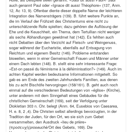
auch genannt Paul oder «Ignace dit aussi Théophore» (137, Anm.
12, Ac 13, 9). Offenbar diente dieser doppelte Name der leichteren
Integration des Namensträgers (139). B. führt weitere Punkte an,
die im Verlauf der Frühzeit des Christentums eine nicht zu
unterschätzende Rolle spielten; dazu gehören die Auflösung der
Ehe und die Keuschheit, ein Thema, dem Tertullian nicht weniger
als sechs Abhandlungen gewidmet hat (142). Es fehlten auch
nicht Debatten über den Verzicht auf Fleisch- und Weingenuss,
sogar während der Eucharistie, ebenfalls auf Entsagung von
Reichtum und eigenem Besitz (146). Probleme entstanden
bisweilen, wenn in einer Gemeinschaft Frauen und Männer unter
einem Dach lebten (148). B. stellt eine sehr interessante Frage:
«Est-on passé du féminisme à la déféminisation?» (149). Auch im
achten Kapitel werden bedeutsame Informationen mitgeteilt. So
gab es am Ende des zweiten Jahrhunderts Familien, aus denen
bis zu acht Bischöfe hervorgingen (158/161). B. geht auch noch
einmal auf die verschiedenen Bedeutungen von «église» (Kirche),
unter anderem mit dem Sinngehalt eines Gebäudes für die
christlichen Gemeinschaft (169), seit der Verfolgung unter
Diokletian 303 n. Chr. belegt (Anm. 64, Eusebios von Caesarea,
H. e. 8, 2 ,4). Die Christen selbst allerdings bevorzugten, in der
Tradition der Juden, für den Ort, wo sie sich zum Gebet
versammelten, den Ausdruck «lieu de prière»
(προσευχή/
proseuchè/
Ort des Gebets, 169). Die