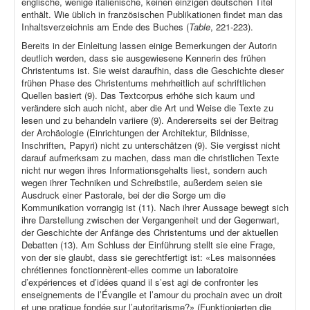
englische, wenige italienische, keinen einzigen deutschen Titel
enthält. Wie üblich in französischen Publikationen findet man das
Inhaltsverzeichnis am Ende des Buches (
Table
, 221-223).
Bereits in der Einleitung lassen einige Bemerkungen der Autorin
deutlich werden, dass sie ausgewiesene Kennerin des frühen
Christentums ist. Sie weist daraufhin, dass die Geschichte dieser
frühen Phase des Christentums mehrheitlich auf schriftlichen
Quellen basiert (9). Das Textcorpus erhöhe sich kaum und
verändere sich auch nicht, aber die Art und Weise die Texte zu
lesen und zu behandeln variiere (9). Andererseits sei der Beitrag
der Archäologie (Einrichtungen der Architektur, Bildnisse,
Inschriften, Papyri) nicht zu unterschätzen (9). Sie vergisst nicht
darauf aufmerksam zu machen, dass man die christlichen Texte
nicht nur wegen ihres Informationsgehalts liest, sondern auch
wegen ihrer Techniken und Schreibstile, außerdem seien sie
Ausdruck einer Pastorale, bei der die Sorge um die
Kommunikation vorrangig ist (11). Nach ihrer Aussage bewegt sich
ihre Darstellung zwischen der Vergangenheit und der Gegenwart,
der Geschichte der Anfänge des Christentums und der aktuellen
Debatten (13). Am Schluss der Einführung stellt sie eine Frage,
von der sie glaubt, dass sie gerechtfertigt ist: «Les maisonnées
chrétiennes fonctionnèrent-elles comme un laboratoire
d’expériences et d’idées quand il s’est agi de confronter les
enseignements de l’Évangile et l’amour du prochain avec un droit
et une pratique fondée sur l’autoritarisme?» (Funktionierten die