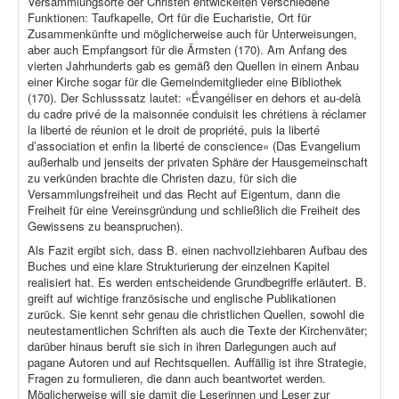
Versammlungsorte der Christen entwickelten verschiedene
Funktionen: Taufkapelle, Ort für die Eucharistie, Ort für
Zusammenkünfte und möglicherweise auch für Unterweisungen,
aber auch Empfangsort für die Ärmsten (170). Am Anfang des
vierten Jahrhunderts gab es gemäß den Quellen in einem Anbau
einer Kirche sogar für die Gemeindemitglieder eine Bibliothek
(170). Der Schlusssatz lautet: «Évangéliser en dehors et au-delà
du cadre privé de la maisonnée conduisit les chrétiens à réclamer
la liberté de réunion et le droit de propriété, puis la liberté
d’association et enfin la liberté de conscience» (Das Evangelium
außerhalb und jenseits der privaten Sphäre der Hausgemeinschaft
zu verkünden brachte die Christen dazu, für sich die
Versammlungsfreiheit und das Recht auf Eigentum, dann die
Freiheit für eine Vereinsgründung und schließlich die Freiheit des
Gewissens zu beanspruchen).
Als Fazit ergibt sich, dass B. einen nachvollziehbaren Aufbau des
Buches und eine klare Strukturierung der einzelnen Kapitel
realisiert hat. Es werden entscheidende Grundbegriffe erläutert. B.
greift auf wichtige französische und englische Publikationen
zurück. Sie kennt sehr genau die christlichen Quellen, sowohl die
neutestamentlichen Schriften als auch die Texte der Kirchenväter;
darüber hinaus beruft sie sich in ihren Darlegungen auch auf
pagane Autoren und auf Rechtsquellen. Auffällig ist ihre Strategie,
Fragen zu formulieren, die dann auch beantwortet werden.
Möglicherweise will sie damit die Leserinnen und Leser zur