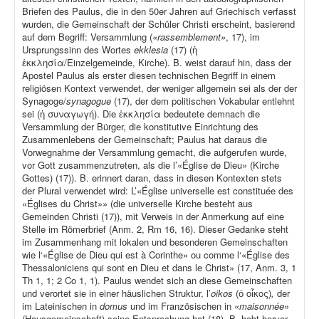
Briefen des Paulus, die in den 50er Jahren auf Griechisch verfasst
wurden, die Gemeinschaft der Schüler Christi erscheint, basierend
auf dem Begriff: Versammlung (
«rassemblement»
, 17), im
Ursprungssinn des Wortes
ekklesia
(17) (ἡ
ἐκκλησία/Einzelgemeinde, Kirche). B. weist darauf hin, dass der
Apostel Paulus als erster diesen technischen Begriff in einem
religiösen Kontext verwendet, der weniger allgemein sei als der der
Synagoge/
synagogue
(17), der dem politischen Vokabular entlehnt
sei (ἡ συναγωγή). Die ἐκκλησία bedeutete demnach die
Versammlung der Bürger, die konstitutive Einrichtung des
Zusammenlebens der Gemeinschaft; Paulus hat daraus die
Vorwegnahme der Versammlung gemacht, die aufgerufen wurde,
vor Gott zusammenzutreten, als die l’«Église de Dieu» (Kirche
Gottes) (17)). B. erinnert daran, dass in diesen Kontexten stets
der Plural verwendet wird: L’«Église universelle est constituée des
«Églises du Christ»» (die universelle Kirche besteht aus
Gemeinden Christi (17)), mit Verweis in der Anmerkung auf eine
Stelle im Römerbrief (Anm. 2, Rm 16, 16). Dieser Gedanke steht
im Zusammenhang mit lokalen und besonderen Gemeinschaften
wie l‘«Église de Dieu qui est à Corinthe» ou comme l‘«Église des
Thessaloniciens qui sont en Dieu et dans le Christ» (17, Anm. 3, 1
Th 1, 1; 2 Co 1, 1). Paulus wendet sich an diese Gemeinschaften
und verortet sie in einer häuslichen Struktur, l’
oikos
(ὁ οἶκος)
,
der
im Lateinischen in
domus
und im Französischen in «
maisonnée
»
(Hausgemeinschaft) seine Entsprechung hat (18). B. hebt hervor,