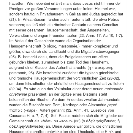
Facetten. Wie nebenbei erfährt man, dass Jesus nicht immer der
Prediger vor großen Versammlungen unter freiem Himmel war,
sondern häufig in Privathäusern in Galiläa und Judäa gepredigt hat
(21). In Privathäusern fanden auch Taufen statt, die etwa Petrus
vornahm; so ließ sich ein römischer Centurio namens Cornelius
mit seiner gesamten Hausgemeinschaft, den Angestellten,
Verwandten und engen Freunden taufen (22, Anm. 17, Ac 10, 1-7).
Im Verlauf der Geschichte wurde die Organisation der
Hausgemeinschaft (ὁ οἶκος, maisonnée,) immer komplexer und
größer, etwa durch die Landflucht und die Migrationsbewegungen
(25). B. bemerkt dazu, dass die Freigelassenen am
oikos
gebunden blieben, zumindest bis zum Tod des Hausherrn,
aufgrund einer Klausel des Aufenthaltsrechts (ἡ παραμονή,
paramonè
,
25). Sie beschreibt zunächst die typisch griechische
und römische Hausgemeinschaft der vorchristlichen Zeit (28-32),
um dann Einzelheiten der christlichen Hausgemeinschaft zu liefern
(32-34). Es wird auch das Vokabular einer derart neuen
maisonnée
chrétienne
präsentiert; an der Spitze eines Bistums steht
bekanntlich der Bischof. Ab dem Ende des zweiten Jahrhunderts
wurden die Bischöfe von Rom, Karthago oder Alexandria
papa
/
πάπας (
«pape»
, Vater) genannt (32, Anm. 41, Eusebios von
Caesarea H
.
e
.
7, 7, 4). Seit Paulus redeten sich die Mitglieder der
Gemeinschaft als
«frère»
ou
«soeur»
(33) (ὁ ἀδελφός/Bruder, ἡ
ἀδελφή/Schwester) an. Diese Anrede war üblich, die christlichen
Hausgemeinschaften entwickelten eine Theologie, eine Ethik und