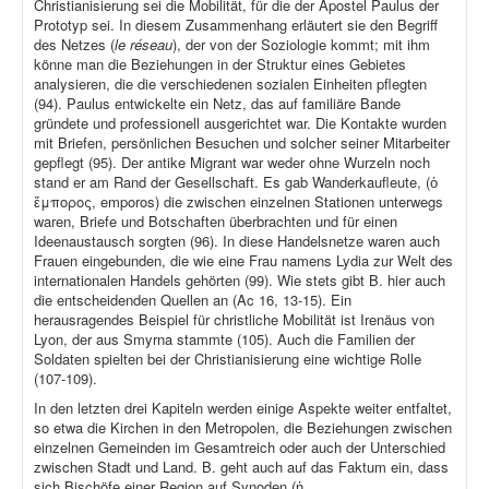
Christianisierung sei die Mobilität, für die der Apostel Paulus der
Prototyp sei. In diesem Zusammenhang erläutert sie den Begriff
des Netzes (
le réseau
), der von der Soziologie kommt; mit ihm
könne man die Beziehungen in der Struktur eines Gebietes
analysieren, die die verschiedenen sozialen Einheiten pflegten
(94). Paulus entwickelte ein Netz, das auf familiäre Bande
gründete und professionell ausgerichtet war. Die Kontakte wurden
mit Briefen, persönlichen Besuchen und solcher seiner Mitarbeiter
gepflegt (95). Der antike Migrant war weder ohne Wurzeln noch
stand er am Rand der Gesellschaft. Es gab Wanderkaufleute, (ὁ
ἔμπορος, emporos) die zwischen einzelnen Stationen unterwegs
waren, Briefe und Botschaften überbrachten und für einen
Ideenaustausch sorgten (96). In diese Handelsnetze waren auch
Frauen eingebunden, die wie eine Frau namens Lydia zur Welt des
internationalen Handels gehörten (99). Wie stets gibt B. hier auch
die entscheidenden Quellen an (Ac 16, 13-15). Ein
herausragendes Beispiel für christliche Mobilität ist Irenäus von
Lyon, der aus Smyrna stammte (105). Auch die Familien der
Soldaten spielten bei der Christianisierung eine wichtige Rolle
(107-109).
In den letzten drei Kapiteln werden einige Aspekte weiter entfaltet,
so etwa die Kirchen in den Metropolen, die Beziehungen zwischen
einzelnen Gemeinden im Gesamtreich oder auch der Unterschied
zwischen Stadt und Land. B. geht auch auf das Faktum ein, dass
sich Bischöfe einer Region auf Synoden (ἡ