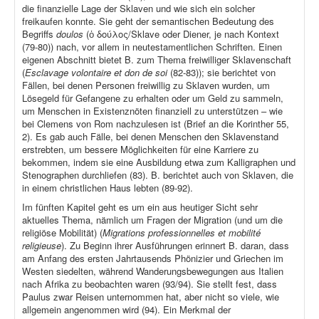
die finanzielle Lage der Sklaven und wie sich ein solcher
freikaufen konnte. Sie geht der semantischen Bedeutung des
Begriffs
doulos
(ὁ δούλος/Sklave oder Diener, je nach Kontext
(79-80)) nach, vor allem in neutestamentlichen Schriften. Einen
eigenen Abschnitt bietet B. zum Thema freiwilliger Sklavenschaft
(
Esclavage volontaire et don de soi
(82-83)); sie berichtet von
Fällen, bei denen Personen freiwillig zu Sklaven wurden, um
Lösegeld für Gefangene zu erhalten oder um Geld zu sammeln,
um Menschen in Existenznöten finanziell zu unterstützen – wie
bei Clemens von Rom nachzulesen ist (Brief an die Korinther 55,
2). Es gab auch Fälle, bei denen Menschen den Sklavenstand
erstrebten, um bessere Möglichkeiten für eine Karriere zu
bekommen, indem sie eine Ausbildung etwa zum Kalligraphen und
Stenographen durchliefen (83). B. berichtet auch von Sklaven, die
in einem christlichen Haus lebten (89-92).
Im fünften Kapitel geht es um ein aus heutiger Sicht sehr
aktuelles Thema, nämlich um Fragen der Migration (und um die
religiöse Mobilität) (
Migrations professionnelles et mobilité
religieuse
). Zu Beginn ihrer Ausführungen erinnert B. daran, dass
am Anfang des ersten Jahrtausends Phönizier und Griechen im
Westen siedelten, während Wanderungsbewegungen aus Italien
nach Afrika zu beobachten waren (93/94). Sie stellt fest, dass
Paulus zwar Reisen unternommen hat, aber nicht so viele, wie
allgemein angenommen wird (94). Ein Merkmal der