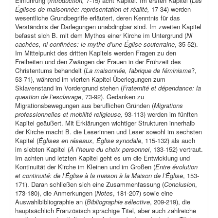
Einführung (
Introduction,
7-15
)
acht Kapitel. Im ersten Kapitel (
Les
Églises de maisonnée: représentation et réalité,
17-34) werden
wesentliche Grundbegriffe erläutert, deren Kenntnis für das
Verständnis der Darlegungen unabdingbar sind. Im zweiten Kapitel
befasst sich B. mit dem Mythos einer Kirche im Untergrund (
Ni
cachées, ni confinées: le mythe d’une Église souterraine
, 35-52).
Im Mittelpunkt des dritten Kapitels werden Fragen zu den
Freiheiten und den Zwängen der Frauen in der Frühzeit des
Christentums behandelt (
La maisonnée, fabrique de féminisme
?,
53-71), während im vierten Kapitel Überlegungen zum
Sklavenstand im Vordergrund stehen (
Fraternité et dépendance: la
question de l’esclavage
, 73-92). Gedanken zu
Migrationsbewegungen aus beruflichen Gründen (
Migrations
professionnelles et mobilité religieuse,
93-113) werden im fünften
Kapitel geäußert. Mit Erklärungen wichtiger Strukturen innerhalb
der Kirche macht B. die Leserinnen und Leser sowohl im sechsten
Kapitel (
Églises en réseaux, Église synodale
, 115-132) als auch
im siebten Kapitel (
À l’heure du choix personnel
, 133-152) vertraut.
Im achten und letzten Kapitel geht es um die Entwicklung und
Kontinuität der Kirche im Kleinen und im Großen (
Entre évolution
et continuité: de l’Église à la maison à la Maison de l’Église
, 153-
171). Daran schließen sich eine Zusammenfassung (
Conclusion
,
173-180), die Anmerkungen (
Notes
, 181-207) sowie eine
Auswahlbibliographie an (
Bibliographie sélective
, 209-219), die
hauptsächlich Französisch sprachige Titel, aber auch zahlreiche