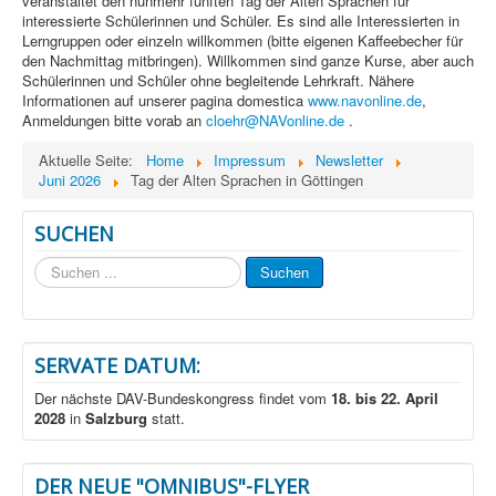
veranstaltet den nunmehr fünften Tag der Alten Sprachen für
interessierte Schülerinnen und Schüler. Es sind alle Interessierten in
Lerngruppen oder einzeln willkommen (bitte eigenen Kaffeebecher für
den Nachmittag mitbringen). Willkommen sind ganze Kurse, aber auch
Schülerinnen und Schüler ohne begleitende Lehrkraft. Nähere
Informationen auf unserer pagina domestica
www.navonline.de
,
Anmeldungen bitte vorab an
cloehr@NAVonline.de
.
Aktuelle Seite:
Home
Impressum
Newsletter
Juni 2026
Tag der Alten Sprachen in Göttingen
SUCHEN
Suchen
Suchen
...
SERVATE DATUM:
Der nächste DAV-Bundeskongress findet vom
18. bis 22. April
2028
in
Salzburg
statt.
DER NEUE "OMNIBUS"-FLYER