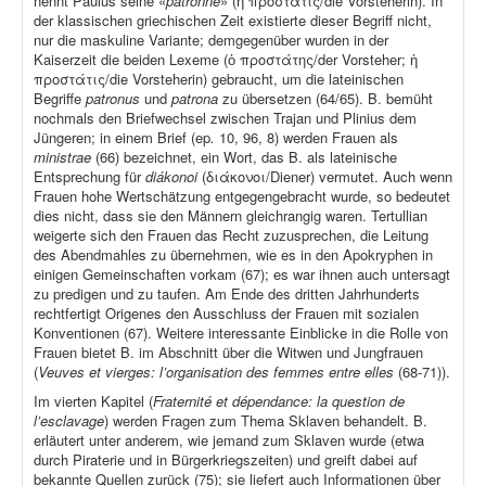
nennt Paulus seine «
patronne
» (ἡ προστάτις/die Vorsteherin). In
der klassischen griechischen Zeit existierte dieser Begriff nicht,
nur die maskuline Variante; demgegenüber wurden in der
Kaiserzeit die beiden Lexeme (ὁ προστάτης/der Vorsteher; ἡ
προστάτις/die Vorsteherin) gebraucht, um die lateinischen
Begriffe
patronus
und
patrona
zu übersetzen (64/65). B. bemüht
nochmals den Briefwechsel zwischen Trajan und Plinius dem
Jüngeren; in einem Brief (ep
.
10, 96, 8) werden Frauen als
ministrae
(66) bezeichnet, ein Wort, das B. als lateinische
Entsprechung für
diákonoi
(διάκονοι/Diener) vermutet. Auch wenn
Frauen hohe Wertschätzung entgegengebracht wurde, so bedeutet
dies nicht, dass sie den Männern gleichrangig waren. Tertullian
weigerte sich den Frauen das Recht zuzusprechen, die Leitung
des Abendmahles zu übernehmen, wie es in den Apokryphen in
einigen Gemeinschaften vorkam (67); es war ihnen auch untersagt
zu predigen und zu taufen. Am Ende des dritten Jahrhunderts
rechtfertigt Origenes den Ausschluss der Frauen mit sozialen
Konventionen (67). Weitere interessante Einblicke in die Rolle von
Frauen bietet B. im Abschnitt über die Witwen und Jungfrauen
(
Veuves et vierges: l’organisation des femmes entre elles
(68-71)).
Im vierten Kapitel (
Fraternité et dépendance: la question de
l’esclavage
) werden Fragen zum Thema Sklaven behandelt. B.
erläutert unter anderem, wie jemand zum Sklaven wurde (etwa
durch Piraterie und in Bürgerkriegszeiten) und greift dabei auf
bekannte Quellen zurück (75); sie liefert auch Informationen über