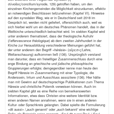
σύνοδος/concilium/synode, 129) getroffen haben, um den
einzelnen Kirchengemeinden die Möglichkeit einzuräumen, effektiv
an notwendigen Beschlüssen teilzunehmen (Kapitel VI). Hinweise
auf den synodalen Weg, wie er in Deutschland seit 2018 im
Gespräch ist, werden nicht geliefert, offensichtlich auch, weil es
sich hierbei wohl um ein deutsches Phänomen handelt, das in der
Weltkirche unterschiedlich betrachtet wird. Im siebten Kapitel wird
unter anderem thematisiert, dass der theologische Aufruhr
(
l’effervescence théologique
) ab dem zweiten Jahrhundert in der
Kirche zur Herausbildung verschiedener Meinungen geführt hat,
der unter anderem den Begriff «
hérésie
» (αἵρεσις/Lehre,
Weltanschauung) aufkommen ließ (136). Ursprünglich verstand
man darunter, dass ein freiwilliger Zusammenschluss durch eine
enge Bindung an griechische und jüdische philosophische
Gruppierungen erfolgte; demgegenüber nenne man heute den
Begriff Häresie im Zusammenhang mit einer Typologie, die
Anderssein, Irrtum und Ausschluss assoziiere (136). Hier hätte
man mit Gewinn auf deutschsprachige Publikationen zum Thema
Häresie und christliche Polemik verweisen können. Auch im
siebten Kapitel gibt es eine Reihe von bemerkenswerten
Informationen, etwa dass Christen eine weitere Identität bzw.
einen anderen Namen annahmen, wenn sie in einen anderen
Kultur- oder Sprachkreis gelangten. Dabei spielte die Formulierung
«dit aussi» /„auch genannt“ oder „auch bekannt“ eine wichtige
Rolle; als Beispiele seien genannt: «Saul dit aussi Paul»/ Saul