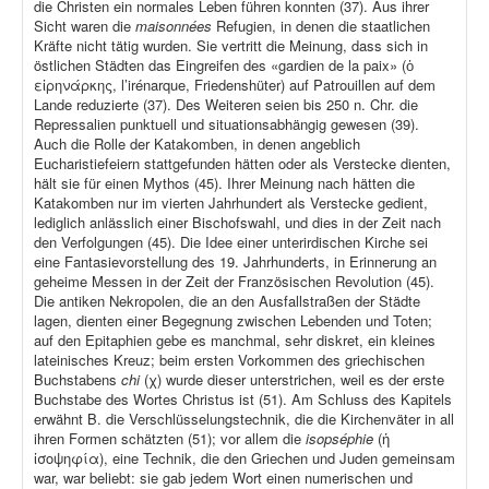
die Christen ein normales Leben führen konnten (37). Aus ihrer
Sicht waren die
maisonnées
Refugien, in denen die staatlichen
Kräfte nicht tätig wurden. Sie vertritt die Meinung, dass sich in
östlichen Städten das Eingreifen des «gardien de la paix» (ὁ
εἰρηνάρκης, l’irénarque, Friedenshüter) auf Patrouillen auf dem
Lande reduzierte (37). Des Weiteren seien bis 250 n. Chr. die
Repressalien punktuell und situationsabhängig gewesen (39).
Auch die Rolle der Katakomben, in denen angeblich
Eucharistiefeiern stattgefunden hätten oder als Verstecke dienten,
hält sie für einen Mythos (45). Ihrer Meinung nach hätten die
Katakomben nur im vierten Jahrhundert als Verstecke gedient,
lediglich anlässlich einer Bischofswahl, und dies in der Zeit nach
den Verfolgungen (45). Die Idee einer unterirdischen Kirche sei
eine Fantasievorstellung des 19. Jahrhunderts, in Erinnerung an
geheime Messen in der Zeit der Französischen Revolution (45).
Die antiken Nekropolen, die an den Ausfallstraßen der Städte
lagen, dienten einer Begegnung zwischen Lebenden und Toten;
auf den Epitaphien gebe es manchmal, sehr diskret, ein kleines
lateinisches Kreuz; beim ersten Vorkommen des griechischen
Buchstabens
chi
(χ) wurde dieser unterstrichen, weil es der erste
Buchstabe des Wortes Christus ist (51). Am Schluss des Kapitels
erwähnt B. die Verschlüsselungstechnik, die die Kirchenväter in all
ihren Formen schätzten (51); vor allem die
isopséphie
(ἡ
ἰσοψηφία), eine Technik, die den Griechen und Juden gemeinsam
war, war beliebt: sie gab jedem Wort einen numerischen und