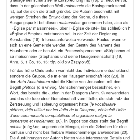
dass in der griechischen Welt
maisonnée
die Basisgemeinschaft
ist, auf der sich die Stadt gründet. Die Autorin beschreibt mit
wenigen Strichen die Entwicklung der Kirche, die ihren
Ausgangspunkt bei diesen
maisonnées
genommen habe, also als
l’«Église par maisonnées», über l’«Église de cité» bis schließlich l‘
«Église d‘Empire» entstanden sei, in der Zeit der Regierung
Konstantins (18). Interessanterweise verwendet Paulus, wenn er
sich an eine Gemeinde wendet, den Genitiv des Namens des
Hausherrn oder er benutzt ein Possessivpronomen: «Stéphanas et
sa maisonnée» (Stephanas und seine Hausgemeinschaft) (19,
Anm. 5, 1 Co, 16, 15: τὴν οἰκίαν Στεφανᾶ).
Für das frühe Christentum war nicht das Individuum entscheidend,
sondern die Gruppe, die in einer Hausgemeinschaft lebt (20). In
den
Acta Apostolorum
wird die Kirche von Jerusalem mit dem
Begriff
pléthos
(ὁ πλῆθος, Menschenmenge) bezeichnet, ein
Wort, das bereits die Juden in der Diaspora (Anm. 9) verwendeten
und das die Idee einer Gemeinschaft vermittelte, die sich trotz der
Zerstreuung und Isolierung organisiert hatte (
le vocabulaire
pléthos, déjà utilisé par les Juifs de la Diaspora, véhiculait l’idée
d’une communauté comptabilisée et organisée malgré la
dispersion et l’isolement,
20). In Opposition dazu steht der Begriff
ochlos
(ὁ ὄχλος, ungeordnete Menge), den die Griechen für eine
konfuse und nicht bezifferbare Menschenmenge anwendeten (20).
Die Ausführungen der Autorin bieten viele interessante Details und