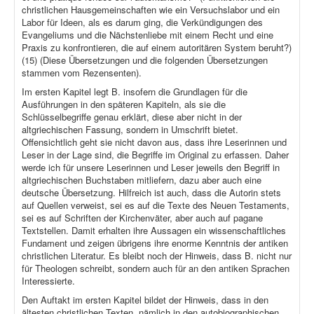
christlichen Hausgemeinschaften wie ein Versuchslabor und ein
Labor für Ideen, als es darum ging, die Verkündigungen des
Evangeliums und die Nächstenliebe mit einem Recht und eine
Praxis zu konfrontieren, die auf einem autoritären System beruht?)
(15) (Diese Übersetzungen und die folgenden Übersetzungen
stammen vom Rezensenten).
Im ersten Kapitel legt B. insofern die Grundlagen für die
Ausführungen in den späteren Kapiteln, als sie die
Schlüsselbegriffe genau erklärt, diese aber nicht in der
altgriechischen Fassung, sondern in Umschrift bietet.
Offensichtlich geht sie nicht davon aus, dass ihre Leserinnen und
Leser in der Lage sind, die Begriffe im Original zu erfassen. Daher
werde ich für unsere Leserinnen und Leser jeweils den Begriff in
altgriechischen Buchstaben mitliefern, dazu aber auch eine
deutsche Übersetzung. Hilfreich ist auch, dass die Autorin stets
auf Quellen verweist, sei es auf die Texte des Neuen Testaments,
sei es auf Schriften der Kirchenväter, aber auch auf pagane
Textstellen. Damit erhalten ihre Aussagen ein wissenschaftliches
Fundament und zeigen übrigens ihre enorme Kenntnis der antiken
christlichen Literatur. Es bleibt noch der Hinweis, dass B. nicht nur
für Theologen schreibt, sondern auch für an den antiken Sprachen
Interessierte.
Den Auftakt im ersten Kapitel bildet der Hinweis, dass in den
ältesten christlichen Texten, nämlich in den autobiographischen