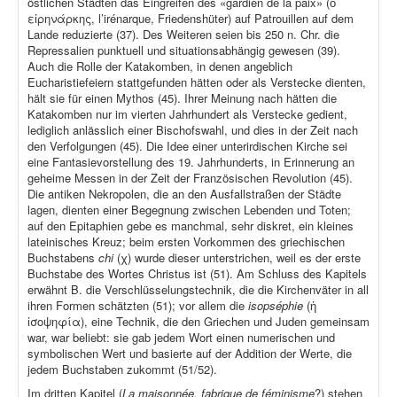
östlichen Städten das Eingreifen des «gardien de la paix» (ὁ
εἰρηνάρκης, l’irénarque, Friedenshüter) auf Patrouillen auf dem
Lande reduzierte (37). Des Weiteren seien bis 250 n. Chr. die
Repressalien punktuell und situationsabhängig gewesen (39).
Auch die Rolle der Katakomben, in denen angeblich
Eucharistiefeiern stattgefunden hätten oder als Verstecke dienten,
hält sie für einen Mythos (45). Ihrer Meinung nach hätten die
Katakomben nur im vierten Jahrhundert als Verstecke gedient,
lediglich anlässlich einer Bischofswahl, und dies in der Zeit nach
den Verfolgungen (45). Die Idee einer unterirdischen Kirche sei
eine Fantasievorstellung des 19. Jahrhunderts, in Erinnerung an
geheime Messen in der Zeit der Französischen Revolution (45).
Die antiken Nekropolen, die an den Ausfallstraßen der Städte
lagen, dienten einer Begegnung zwischen Lebenden und Toten;
auf den Epitaphien gebe es manchmal, sehr diskret, ein kleines
lateinisches Kreuz; beim ersten Vorkommen des griechischen
Buchstabens
chi
(χ) wurde dieser unterstrichen, weil es der erste
Buchstabe des Wortes Christus ist (51). Am Schluss des Kapitels
erwähnt B. die Verschlüsselungstechnik, die die Kirchenväter in all
ihren Formen schätzten (51); vor allem die
isopséphie
(ἡ
ἰσοψηφία), eine Technik, die den Griechen und Juden gemeinsam
war, war beliebt: sie gab jedem Wort einen numerischen und
symbolischen Wert und basierte auf der Addition der Werte, die
jedem Buchstaben zukommt (51/52).
Im dritten Kapitel (
La maisonnée, fabrique de féminisme
?) stehen