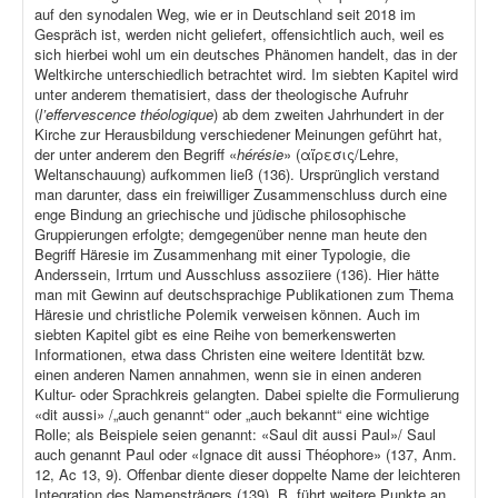
auf den synodalen Weg, wie er in Deutschland seit 2018 im
Gespräch ist, werden nicht geliefert, offensichtlich auch, weil es
sich hierbei wohl um ein deutsches Phänomen handelt, das in der
Weltkirche unterschiedlich betrachtet wird. Im siebten Kapitel wird
unter anderem thematisiert, dass der theologische Aufruhr
(
l’effervescence théologique
) ab dem zweiten Jahrhundert in der
Kirche zur Herausbildung verschiedener Meinungen geführt hat,
der unter anderem den Begriff «
hérésie
» (αἵρεσις/Lehre,
Weltanschauung) aufkommen ließ (136). Ursprünglich verstand
man darunter, dass ein freiwilliger Zusammenschluss durch eine
enge Bindung an griechische und jüdische philosophische
Gruppierungen erfolgte; demgegenüber nenne man heute den
Begriff Häresie im Zusammenhang mit einer Typologie, die
Anderssein, Irrtum und Ausschluss assoziiere (136). Hier hätte
man mit Gewinn auf deutschsprachige Publikationen zum Thema
Häresie und christliche Polemik verweisen können. Auch im
siebten Kapitel gibt es eine Reihe von bemerkenswerten
Informationen, etwa dass Christen eine weitere Identität bzw.
einen anderen Namen annahmen, wenn sie in einen anderen
Kultur- oder Sprachkreis gelangten. Dabei spielte die Formulierung
«dit aussi» /„auch genannt“ oder „auch bekannt“ eine wichtige
Rolle; als Beispiele seien genannt: «Saul dit aussi Paul»/ Saul
auch genannt Paul oder «Ignace dit aussi Théophore» (137, Anm.
12, Ac 13, 9). Offenbar diente dieser doppelte Name der leichteren
Integration des Namensträgers (139). B. führt weitere Punkte an,