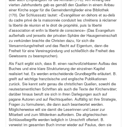
vierten Jahrhunderts gab es gemäß den Quellen in einem Anbau
einer Kirche sogar für die Gemeindemitglieder eine Bibliothek
(170). Der Schlusssatz lautet: «Évangéliser en dehors et au-delà
du cadre privé de la maisonnée conduisit les chrétiens à réclamer
la liberté de réunion et le droit de propriété, puis la liberté
d’association et enfin la liberté de conscience» (Das Evangelium
außerhalb und jenseits der privaten Sphäre der Hausgemeinschaft
zu verkünden brachte die Christen dazu, für sich die
Versammlungsfreiheit und das Recht auf Eigentum, dann die
Freiheit für eine Vereinsgründung und schließlich die Freiheit des
Gewissens zu beanspruchen).
Als Fazit ergibt sich, dass B. einen nachvollziehbaren Aufbau des
Buches und eine klare Strukturierung der einzelnen Kapitel
realisiert hat. Es werden entscheidende Grundbegriffe erläutert. B.
greift auf wichtige französische und englische Publikationen
zurück. Sie kennt sehr genau die christlichen Quellen, sowohl die
neutestamentlichen Schriften als auch die Texte der Kirchenväter;
darüber hinaus beruft sie sich in ihren Darlegungen auch auf
pagane Autoren und auf Rechtsquellen. Auffällig ist ihre Strategie,
Fragen zu formulieren, die dann auch beantwortet werden.
Möglicherweise will sie damit die Leserinnen und Leser zur
Mitarbeit und zum Mitdenken auffordern. Die altgriechischen
Schlüsselbegriffe werden lediglich in Umschrift offeriert. B.
verweist im gesamten Buch immer wieder auf Paulus, dem sie