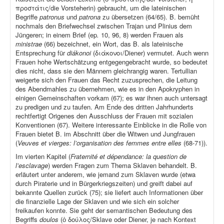
προστάτις/die Vorsteherin) gebraucht, um die lateinischen
Begriffe
patronus
und
patrona
zu übersetzen (64/65). B. bemüht
nochmals den Briefwechsel zwischen Trajan und Plinius dem
Jüngeren; in einem Brief (ep
.
10, 96, 8) werden Frauen als
ministrae
(66) bezeichnet, ein Wort, das B. als lateinische
Entsprechung für
diákonoi
(διάκονοι/Diener) vermutet. Auch wenn
Frauen hohe Wertschätzung entgegengebracht wurde, so bedeutet
dies nicht, dass sie den Männern gleichrangig waren. Tertullian
weigerte sich den Frauen das Recht zuzusprechen, die Leitung
des Abendmahles zu übernehmen, wie es in den Apokryphen in
einigen Gemeinschaften vorkam (67); es war ihnen auch untersagt
zu predigen und zu taufen. Am Ende des dritten Jahrhunderts
rechtfertigt Origenes den Ausschluss der Frauen mit sozialen
Konventionen (67). Weitere interessante Einblicke in die Rolle von
Frauen bietet B. im Abschnitt über die Witwen und Jungfrauen
(
Veuves et vierges: l’organisation des femmes entre elles
(68-71)).
Im vierten Kapitel (
Fraternité et dépendance: la question de
l’esclavage
) werden Fragen zum Thema Sklaven behandelt. B.
erläutert unter anderem, wie jemand zum Sklaven wurde (etwa
durch Piraterie und in Bürgerkriegszeiten) und greift dabei auf
bekannte Quellen zurück (75); sie liefert auch Informationen über
die finanzielle Lage der Sklaven und wie sich ein solcher
freikaufen konnte. Sie geht der semantischen Bedeutung des
Begriffs
doulos
(ὁ δούλος/Sklave oder Diener, je nach Kontext