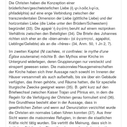
Die Christen haben die Konzeption einer
brüderlichen/geschwisterlichen Liebe (ἡ φιλαδελφία
,
philadelphia) auf eine enge Verbindung zwischen der
transzendentalen Dimension der Liebe (göttliche Liebe) und der
horizontalen Liebe (die Liebe unter den Brüdern/Schwestern)
begründet (33). Die
agapè/
ἡ ἀγάπη beruht auf einem reziproken
Verhältnis zwischen den Beteiligten (34). Die Briefe des Johannes
richten sich eher an die
«bien-aimés»
(οἱ ἀγαπητοί, agapétoi,
Lieblinge/Geliebte) als an die
«frères»
(34, Anm. 50, 1 Jn 2, 7).
Im zweiten Kapitel (
Ni cachées, ni confinées: le mythe d’une
Église souterraine
) möchte B. den Mythos einer Kirche im
Untergrund widerlegen, deren Gruppierungen nur versteckt und
einsperrt gewesen seien. Die
maisonnées/
Hausgemeinschaften
der Kirche haben sich ihrer Aussage nach sowohl im Inneren der
Häuser versammelt als auch außerhalb, bis sie über ein Gebäude
verfügten, das ihnen gehörte, und Räume hatten, die für spezielle
liturgische Zwecke geeignet waren (35). B. geht kurz auf den
Briefwechsel zwischen Kaiser Trajan und Plinius ein, in dem die
Regeln für die Verfolgung der Christen genau formuliert sind (36).
Ihre Grundthese besteht aber in der Aussage, dass in
gewöhnlichen Zeiten und wenn auf Denunziation verzichtet wurde
die Christen ein normales Leben führen konnten (37). Aus ihrer
Sicht waren die
maisonnées
Refugien, in denen die staatlichen
Kräfte nicht tätig wurden. Sie vertritt die Meinung, dass sich in