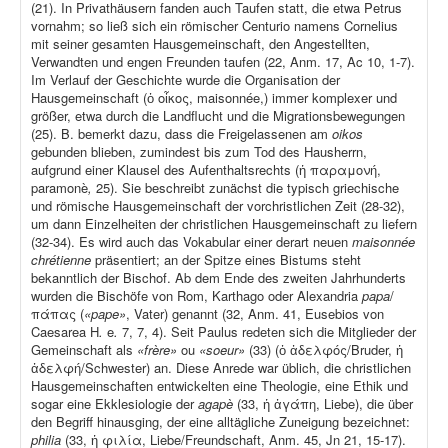
(21). In Privathäusern fanden auch Taufen statt, die etwa Petrus
vornahm; so ließ sich ein römischer Centurio namens Cornelius
mit seiner gesamten Hausgemeinschaft, den Angestellten,
Verwandten und engen Freunden taufen (22, Anm. 17, Ac 10, 1-7).
Im Verlauf der Geschichte wurde die Organisation der
Hausgemeinschaft (ὁ οἶκος, maisonnée,) immer komplexer und
größer, etwa durch die Landflucht und die Migrationsbewegungen
(25). B. bemerkt dazu, dass die Freigelassenen am
oikos
gebunden blieben, zumindest bis zum Tod des Hausherrn,
aufgrund einer Klausel des Aufenthaltsrechts (ἡ παραμονή,
paramonè
,
25). Sie beschreibt zunächst die typisch griechische
und römische Hausgemeinschaft der vorchristlichen Zeit (28-32),
um dann Einzelheiten der christlichen Hausgemeinschaft zu liefern
(32-34). Es wird auch das Vokabular einer derart neuen
maisonnée
chrétienne
präsentiert; an der Spitze eines Bistums steht
bekanntlich der Bischof. Ab dem Ende des zweiten Jahrhunderts
wurden die Bischöfe von Rom, Karthago oder Alexandria
papa
/
πάπας (
«pape»
, Vater) genannt (32, Anm. 41, Eusebios von
Caesarea H
.
e
.
7, 7, 4). Seit Paulus redeten sich die Mitglieder der
Gemeinschaft als
«frère»
ou
«soeur»
(33) (ὁ ἀδελφός/Bruder, ἡ
ἀδελφή/Schwester) an. Diese Anrede war üblich, die christlichen
Hausgemeinschaften entwickelten eine Theologie, eine Ethik und
sogar eine Ekklesiologie der
agapè
(33, ἡ ἀγάπη, Liebe), die über
den Begriff hinausging, der eine alltägliche Zuneigung bezeichnet:
philia
(33, ἡ φιλία, Liebe/Freundschaft, Anm. 45, Jn 21, 15-17).