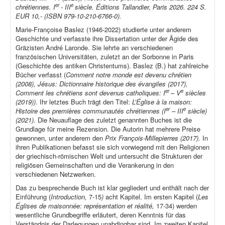
er
e
chrétiennes. I
- III
siècle. Éditions Tallandier, Paris 2026. 224 S.
EUR 10,- (ISBN 979-10-210-6766-0).
Marie-Françoise Baslez (1946-2022) studierte unter anderem
Geschichte und verfasste ihre Dissertation unter der Ägide des
Gräzisten André Laronde. Sie lehrte an verschiedenen
französischen Universitäten, zuletzt an der Sorbonne in Paris
(Geschichte des antiken Christentums). Baslez (B.) hat zahlreiche
Bücher verfasst (
Comment notre monde est devenu chrétien
(2008), Jésus: Dictionnaire historique des évangiles (2017),
er
e
Comment les chrétiens sont devenus catholiques: I
– V
siècles
(2019))
. Ihr letztes Buch trägt den Titel:
L’Église à la maison:
er
e
Histoire des premières communautés chrétiennes (I
– III
siècle)
(2021).
Die Neuauflage des zuletzt genannten Buches ist die
Grundlage für meine Rezension. Die Autorin hat mehrere Preise
gewonnen, unter anderem den
Prix François-Millepierres (2017).
In
ihren Publikationen befasst sie sich vorwiegend mit den Religionen
der griechisch-römischen Welt und untersucht die Strukturen der
religiösen Gemeinschaften und die Verankerung in den
verschiedenen Netzwerken.
Das zu besprechende Buch ist klar gegliedert und enthält nach der
Einführung (
Introduction,
7-15
)
acht Kapitel. Im ersten Kapitel (
Les
Églises de maisonnée: représentation et réalité,
17-34) werden
wesentliche Grundbegriffe erläutert, deren Kenntnis für das
Verständnis der Darlegungen unabdingbar sind. Im zweiten Kapitel