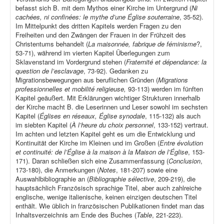
befasst sich B. mit dem Mythos einer Kirche im Untergrund (
Ni
cachées, ni confinées: le mythe d’une Église souterraine
, 35-52).
Im Mittelpunkt des dritten Kapitels werden Fragen zu den
Freiheiten und den Zwängen der Frauen in der Frühzeit des
Christentums behandelt (
La maisonnée, fabrique de féminisme
?,
53-71), während im vierten Kapitel Überlegungen zum
Sklavenstand im Vordergrund stehen (
Fraternité et dépendance: la
question de l’esclavage
, 73-92). Gedanken zu
Migrationsbewegungen aus beruflichen Gründen (
Migrations
professionnelles et mobilité religieuse,
93-113) werden im fünften
Kapitel geäußert. Mit Erklärungen wichtiger Strukturen innerhalb
der Kirche macht B. die Leserinnen und Leser sowohl im sechsten
Kapitel (
Églises en réseaux, Église synodale
, 115-132) als auch
im siebten Kapitel (
À l’heure du choix personnel
, 133-152) vertraut.
Im achten und letzten Kapitel geht es um die Entwicklung und
Kontinuität der Kirche im Kleinen und im Großen (
Entre évolution
et continuité: de l’Église à la maison à la Maison de l’Église
, 153-
171). Daran schließen sich eine Zusammenfassung (
Conclusion
,
173-180), die Anmerkungen (
Notes
, 181-207) sowie eine
Auswahlbibliographie an (
Bibliographie sélective
, 209-219), die
hauptsächlich Französisch sprachige Titel, aber auch zahlreiche
englische, wenige italienische, keinen einzigen deutschen Titel
enthält. Wie üblich in französischen Publikationen findet man das
Inhaltsverzeichnis am Ende des Buches (
Table
, 221-223).