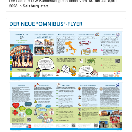
Der nächste DAV-Bundeskongress findet vom
18. bis 22. April
2028
in
Salzburg
statt.
DER NEUE "OMNIBUS"-FLYER