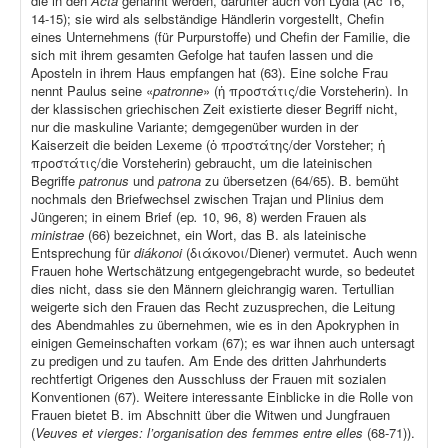
die in den
Acta
genannt werden, darunter auch von Lydia (Ac 16,
14-15); sie wird als selbständige Händlerin vorgestellt, Chefin
eines Unternehmens (für Purpurstoffe) und Chefin der Familie, die
sich mit ihrem gesamten Gefolge hat taufen lassen und die
Aposteln in ihrem Haus empfangen hat (63). Eine solche Frau
nennt Paulus seine «
patronne
» (ἡ προστάτις/die Vorsteherin). In
der klassischen griechischen Zeit existierte dieser Begriff nicht,
nur die maskuline Variante; demgegenüber wurden in der
Kaiserzeit die beiden Lexeme (ὁ προστάτης/der Vorsteher; ἡ
προστάτις/die Vorsteherin) gebraucht, um die lateinischen
Begriffe
patronus
und
patrona
zu übersetzen (64/65). B. bemüht
nochmals den Briefwechsel zwischen Trajan und Plinius dem
Jüngeren; in einem Brief (ep
.
10, 96, 8) werden Frauen als
ministrae
(66) bezeichnet, ein Wort, das B. als lateinische
Entsprechung für
diákonoi
(διάκονοι/Diener) vermutet. Auch wenn
Frauen hohe Wertschätzung entgegengebracht wurde, so bedeutet
dies nicht, dass sie den Männern gleichrangig waren. Tertullian
weigerte sich den Frauen das Recht zuzusprechen, die Leitung
des Abendmahles zu übernehmen, wie es in den Apokryphen in
einigen Gemeinschaften vorkam (67); es war ihnen auch untersagt
zu predigen und zu taufen. Am Ende des dritten Jahrhunderts
rechtfertigt Origenes den Ausschluss der Frauen mit sozialen
Konventionen (67). Weitere interessante Einblicke in die Rolle von
Frauen bietet B. im Abschnitt über die Witwen und Jungfrauen
(
Veuves et vierges: l’organisation des femmes entre elles
(68-71)).