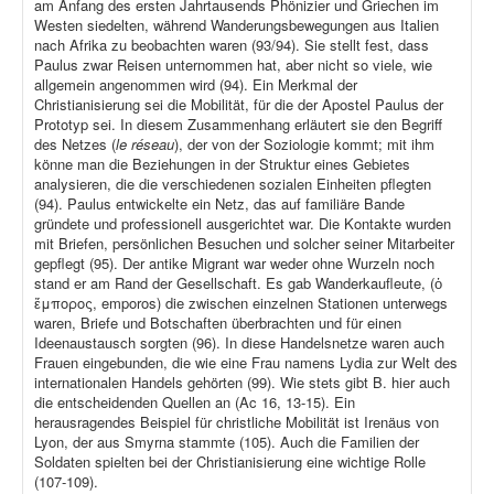
am Anfang des ersten Jahrtausends Phönizier und Griechen im
Westen siedelten, während Wanderungsbewegungen aus Italien
nach Afrika zu beobachten waren (93/94). Sie stellt fest, dass
Paulus zwar Reisen unternommen hat, aber nicht so viele, wie
allgemein angenommen wird (94). Ein Merkmal der
Christianisierung sei die Mobilität, für die der Apostel Paulus der
Prototyp sei. In diesem Zusammenhang erläutert sie den Begriff
des Netzes (
le réseau
), der von der Soziologie kommt; mit ihm
könne man die Beziehungen in der Struktur eines Gebietes
analysieren, die die verschiedenen sozialen Einheiten pflegten
(94). Paulus entwickelte ein Netz, das auf familiäre Bande
gründete und professionell ausgerichtet war. Die Kontakte wurden
mit Briefen, persönlichen Besuchen und solcher seiner Mitarbeiter
gepflegt (95). Der antike Migrant war weder ohne Wurzeln noch
stand er am Rand der Gesellschaft. Es gab Wanderkaufleute, (ὁ
ἔμπορος, emporos) die zwischen einzelnen Stationen unterwegs
waren, Briefe und Botschaften überbrachten und für einen
Ideenaustausch sorgten (96). In diese Handelsnetze waren auch
Frauen eingebunden, die wie eine Frau namens Lydia zur Welt des
internationalen Handels gehörten (99). Wie stets gibt B. hier auch
die entscheidenden Quellen an (Ac 16, 13-15). Ein
herausragendes Beispiel für christliche Mobilität ist Irenäus von
Lyon, der aus Smyrna stammte (105). Auch die Familien der
Soldaten spielten bei der Christianisierung eine wichtige Rolle
(107-109).