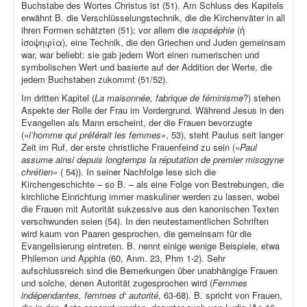
Buchstabe des Wortes Christus ist (51). Am Schluss des Kapitels
erwähnt B. die Verschlüsselungstechnik, die die Kirchenväter in all
ihren Formen schätzten (51); vor allem die
isopséphie
(ἡ
ἰσοψηφία), eine Technik, die den Griechen und Juden gemeinsam
war, war beliebt: sie gab jedem Wort einen numerischen und
symbolischen Wert und basierte auf der Addition der Werte, die
jedem Buchstaben zukommt (51/52).
Im dritten Kapitel (
La maisonnée, fabrique de féminisme
?) stehen
Aspekte der Rolle der Frau im Vordergrund. Während Jesus in den
Evangelien als Mann erscheint, der die Frauen bevorzugte
(«
l’homme qui préférait les femmes»
, 53), steht Paulus seit langer
Zeit im Ruf, der erste christliche Frauenfeind zu sein («
Paul
assume ainsi depuis longtemps la réputation de premier misogyne
chrétien»
( 54)). In seiner Nachfolge lese sich die
Kirchengeschichte – so B. – als eine Folge von Bestrebungen, die
kirchliche Einrichtung immer maskuliner werden zu lassen, wobei
die Frauen mit Autorität sukzessive aus den kanonischen Texten
verschwunden seien (54). In den neutestamentlichen Schriften
wird kaum von Paaren gesprochen, die gemeinsam für die
Evangelisierung eintreten. B. nennt einige wenige Beispiele, etwa
Philemon und Apphia (60, Anm. 23, Phm 1-2). Sehr
aufschlussreich sind die Bemerkungen über unabhängige Frauen
und solche, denen Autorität zugesprochen wird (
Femmes
indépendantes, femmes d‘ autorité
, 63-68). B. spricht von Frauen,