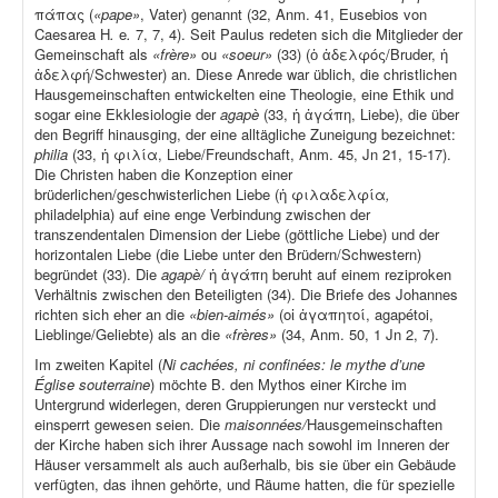
πάπας (
«pape»
, Vater) genannt (32, Anm. 41, Eusebios von
Caesarea H
.
e
.
7, 7, 4). Seit Paulus redeten sich die Mitglieder der
Gemeinschaft als
«frère»
ou
«soeur»
(33) (ὁ ἀδελφός/Bruder, ἡ
ἀδελφή/Schwester) an. Diese Anrede war üblich, die christlichen
Hausgemeinschaften entwickelten eine Theologie, eine Ethik und
sogar eine Ekklesiologie der
agapè
(33, ἡ ἀγάπη, Liebe), die über
den Begriff hinausging, der eine alltägliche Zuneigung bezeichnet:
philia
(33, ἡ φιλία, Liebe/Freundschaft, Anm. 45, Jn 21, 15-17).
Die Christen haben die Konzeption einer
brüderlichen/geschwisterlichen Liebe (ἡ φιλαδελφία
,
philadelphia) auf eine enge Verbindung zwischen der
transzendentalen Dimension der Liebe (göttliche Liebe) und der
horizontalen Liebe (die Liebe unter den Brüdern/Schwestern)
begründet (33). Die
agapè/
ἡ ἀγάπη beruht auf einem reziproken
Verhältnis zwischen den Beteiligten (34). Die Briefe des Johannes
richten sich eher an die
«bien-aimés»
(οἱ ἀγαπητοί, agapétoi,
Lieblinge/Geliebte) als an die
«frères»
(34, Anm. 50, 1 Jn 2, 7).
Im zweiten Kapitel (
Ni cachées, ni confinées: le mythe d’une
Église souterraine
) möchte B. den Mythos einer Kirche im
Untergrund widerlegen, deren Gruppierungen nur versteckt und
einsperrt gewesen seien. Die
maisonnées/
Hausgemeinschaften
der Kirche haben sich ihrer Aussage nach sowohl im Inneren der
Häuser versammelt als auch außerhalb, bis sie über ein Gebäude
verfügten, das ihnen gehörte, und Räume hatten, die für spezielle