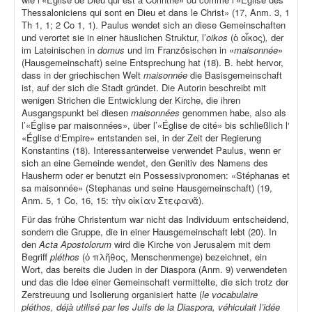
Thessaloniciens qui sont en Dieu et dans le Christ» (17, Anm. 3, 1
Th 1, 1; 2 Co 1, 1). Paulus wendet sich an diese Gemeinschaften
und verortet sie in einer häuslichen Struktur, l’
oikos
(ὁ οἶκος)
,
der
im Lateinischen in
domus
und im Französischen in «
maisonnée
»
(Hausgemeinschaft) seine Entsprechung hat (18). B. hebt hervor,
dass in der griechischen Welt
maisonnée
die Basisgemeinschaft
ist, auf der sich die Stadt gründet. Die Autorin beschreibt mit
wenigen Strichen die Entwicklung der Kirche, die ihren
Ausgangspunkt bei diesen
maisonnées
genommen habe, also als
l’«Église par maisonnées», über l’«Église de cité» bis schließlich l‘
«Église d‘Empire» entstanden sei, in der Zeit der Regierung
Konstantins (18). Interessanterweise verwendet Paulus, wenn er
sich an eine Gemeinde wendet, den Genitiv des Namens des
Hausherrn oder er benutzt ein Possessivpronomen: «Stéphanas et
sa maisonnée» (Stephanas und seine Hausgemeinschaft) (19,
Anm. 5, 1 Co, 16, 15: τὴν οἰκίαν Στεφανᾶ).
Für das frühe Christentum war nicht das Individuum entscheidend,
sondern die Gruppe, die in einer Hausgemeinschaft lebt (20). In
den
Acta Apostolorum
wird die Kirche von Jerusalem mit dem
Begriff
pléthos
(ὁ πλῆθος, Menschenmenge) bezeichnet, ein
Wort, das bereits die Juden in der Diaspora (Anm. 9) verwendeten
und das die Idee einer Gemeinschaft vermittelte, die sich trotz der
Zerstreuung und Isolierung organisiert hatte (
le vocabulaire
pléthos, déjà utilisé par les Juifs de la Diaspora, véhiculait l’idée