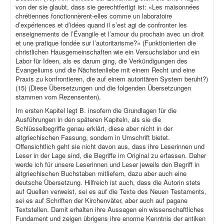
von der sie glaubt, dass sie gerechtfertigt ist: «Les maisonnées
chrétiennes fonctionnèrent-elles comme un laboratoire
d’expériences et d’idées quand il s’est agi de confronter les
enseignements de l’Évangile et l’amour du prochain avec un droit
et une pratique fondée sur l’autoritarisme?» (Funktionierten die
christlichen Hausgemeinschaften wie ein Versuchslabor und ein
Labor für Ideen, als es darum ging, die Verkündigungen des
Evangeliums und die Nächstenliebe mit einem Recht und eine
Praxis zu konfrontieren, die auf einem autoritären System beruht?)
(15) (Diese Übersetzungen und die folgenden Übersetzungen
stammen vom Rezensenten).
Im ersten Kapitel legt B. insofern die Grundlagen für die
Ausführungen in den späteren Kapiteln, als sie die
Schlüsselbegriffe genau erklärt, diese aber nicht in der
altgriechischen Fassung, sondern in Umschrift bietet.
Offensichtlich geht sie nicht davon aus, dass ihre Leserinnen und
Leser in der Lage sind, die Begriffe im Original zu erfassen. Daher
werde ich für unsere Leserinnen und Leser jeweils den Begriff in
altgriechischen Buchstaben mitliefern, dazu aber auch eine
deutsche Übersetzung. Hilfreich ist auch, dass die Autorin stets
auf Quellen verweist, sei es auf die Texte des Neuen Testaments,
sei es auf Schriften der Kirchenväter, aber auch auf pagane
Textstellen. Damit erhalten ihre Aussagen ein wissenschaftliches
Fundament und zeigen übrigens ihre enorme Kenntnis der antiken