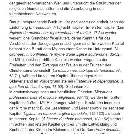
der griechisch-römischen Welt und untersucht die Strukturen der
religiösen Gemeinschaften und die Verankerung in den
verschiedenen Netzwerken.
Das zu besprechende Buch ist klar gegliedert und enthält nach der
Einführung (
Introduction,
7-15
)
acht Kapitel. Im ersten Kapitel (
Les
Églises de maisonnée: représentation et réalité,
17-34) werden
wesentliche Grundbegriffe erläutert, deren Kenntnis für das
Verständnis der Darlegungen unabdingbar sind. Im zweiten Kapitel
befasst sich B. mit dem Mythos einer Kirche im Untergrund (
Ni
cachées, ni confinées: le mythe d’une Église souterraine
, 35-52).
Im Mittelpunkt des dritten Kapitels werden Fragen zu den
Freiheiten und den Zwängen der Frauen in der Frühzeit des
Christentums behandelt (
La maisonnée, fabrique de féminisme
?,
53-71), während im vierten Kapitel Überlegungen zum
Sklavenstand im Vordergrund stehen (
Fraternité et dépendance: la
question de l’esclavage
, 73-92). Gedanken zu
Migrationsbewegungen aus beruflichen Gründen (
Migrations
professionnelles et mobilité religieuse,
93-113) werden im fünften
Kapitel geäußert. Mit Erklärungen wichtiger Strukturen innerhalb
der Kirche macht B. die Leserinnen und Leser sowohl im sechsten
Kapitel (
Églises en réseaux, Église synodale
, 115-132) als auch
im siebten Kapitel (
À l’heure du choix personnel
, 133-152) vertraut.
Im achten und letzten Kapitel geht es um die Entwicklung und
Kontinuität der Kirche im Kleinen und im Großen (
Entre évolution