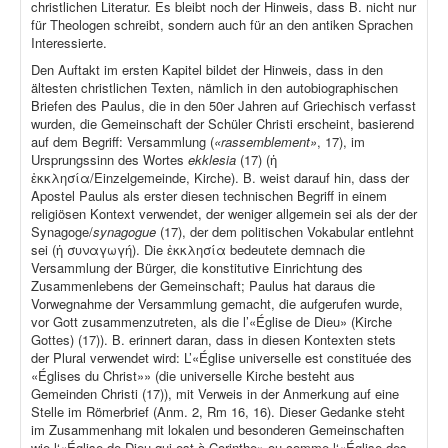
christlichen Literatur. Es bleibt noch der Hinweis, dass B. nicht nur
für Theologen schreibt, sondern auch für an den antiken Sprachen
Interessierte.
Den Auftakt im ersten Kapitel bildet der Hinweis, dass in den
ältesten christlichen Texten, nämlich in den autobiographischen
Briefen des Paulus, die in den 50er Jahren auf Griechisch verfasst
wurden, die Gemeinschaft der Schüler Christi erscheint, basierend
auf dem Begriff: Versammlung (
«rassemblement»
, 17), im
Ursprungssinn des Wortes
ekklesia
(17) (ἡ
ἐκκλησία/Einzelgemeinde, Kirche). B. weist darauf hin, dass der
Apostel Paulus als erster diesen technischen Begriff in einem
religiösen Kontext verwendet, der weniger allgemein sei als der der
Synagoge/
synagogue
(17), der dem politischen Vokabular entlehnt
sei (ἡ συναγωγή). Die ἐκκλησία bedeutete demnach die
Versammlung der Bürger, die konstitutive Einrichtung des
Zusammenlebens der Gemeinschaft; Paulus hat daraus die
Vorwegnahme der Versammlung gemacht, die aufgerufen wurde,
vor Gott zusammenzutreten, als die l’«Église de Dieu» (Kirche
Gottes) (17)). B. erinnert daran, dass in diesen Kontexten stets
der Plural verwendet wird: L’«Église universelle est constituée des
«Églises du Christ»» (die universelle Kirche besteht aus
Gemeinden Christi (17)), mit Verweis in der Anmerkung auf eine
Stelle im Römerbrief (Anm. 2, Rm 16, 16). Dieser Gedanke steht
im Zusammenhang mit lokalen und besonderen Gemeinschaften
wie l‘«Église de Dieu qui est à Corinthe» ou comme l‘«Église des