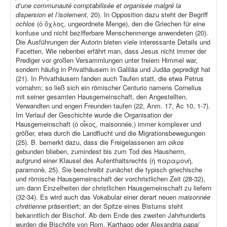
d’une communauté comptabilisée et organisée malgré la
dispersion et l’isolement,
20). In Opposition dazu steht der Begriff
ochlos
(ὁ ὄχλος, ungeordnete Menge), den die Griechen für eine
konfuse und nicht bezifferbare Menschenmenge anwendeten (20).
Die Ausführungen der Autorin bieten viele interessante Details und
Facetten. Wie nebenbei erfährt man, dass Jesus nicht immer der
Prediger vor großen Versammlungen unter freiem Himmel war,
sondern häufig in Privathäusern in Galiläa und Judäa gepredigt hat
(21). In Privathäusern fanden auch Taufen statt, die etwa Petrus
vornahm; so ließ sich ein römischer Centurio namens Cornelius
mit seiner gesamten Hausgemeinschaft, den Angestellten,
Verwandten und engen Freunden taufen (22, Anm. 17, Ac 10, 1-7).
Im Verlauf der Geschichte wurde die Organisation der
Hausgemeinschaft (ὁ οἶκος, maisonnée,) immer komplexer und
größer, etwa durch die Landflucht und die Migrationsbewegungen
(25). B. bemerkt dazu, dass die Freigelassenen am
oikos
gebunden blieben, zumindest bis zum Tod des Hausherrn,
aufgrund einer Klausel des Aufenthaltsrechts (ἡ παραμονή,
paramonè
,
25). Sie beschreibt zunächst die typisch griechische
und römische Hausgemeinschaft der vorchristlichen Zeit (28-32),
um dann Einzelheiten der christlichen Hausgemeinschaft zu liefern
(32-34). Es wird auch das Vokabular einer derart neuen
maisonnée
chrétienne
präsentiert; an der Spitze eines Bistums steht
bekanntlich der Bischof. Ab dem Ende des zweiten Jahrhunderts
wurden die Bischöfe von Rom, Karthago oder Alexandria
papa
/