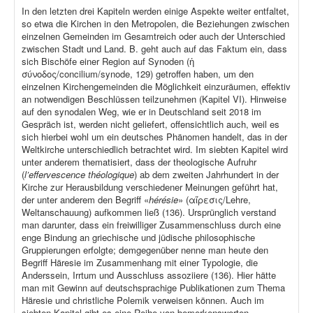
In den letzten drei Kapiteln werden einige Aspekte weiter entfaltet,
so etwa die Kirchen in den Metropolen, die Beziehungen zwischen
einzelnen Gemeinden im Gesamtreich oder auch der Unterschied
zwischen Stadt und Land. B. geht auch auf das Faktum ein, dass
sich Bischöfe einer Region auf Synoden (ἡ
σύνοδος/concilium/synode, 129) getroffen haben, um den
einzelnen Kirchengemeinden die Möglichkeit einzuräumen, effektiv
an notwendigen Beschlüssen teilzunehmen (Kapitel VI). Hinweise
auf den synodalen Weg, wie er in Deutschland seit 2018 im
Gespräch ist, werden nicht geliefert, offensichtlich auch, weil es
sich hierbei wohl um ein deutsches Phänomen handelt, das in der
Weltkirche unterschiedlich betrachtet wird. Im siebten Kapitel wird
unter anderem thematisiert, dass der theologische Aufruhr
(
l’effervescence théologique
) ab dem zweiten Jahrhundert in der
Kirche zur Herausbildung verschiedener Meinungen geführt hat,
der unter anderem den Begriff «
hérésie
» (αἵρεσις/Lehre,
Weltanschauung) aufkommen ließ (136). Ursprünglich verstand
man darunter, dass ein freiwilliger Zusammenschluss durch eine
enge Bindung an griechische und jüdische philosophische
Gruppierungen erfolgte; demgegenüber nenne man heute den
Begriff Häresie im Zusammenhang mit einer Typologie, die
Anderssein, Irrtum und Ausschluss assoziiere (136). Hier hätte
man mit Gewinn auf deutschsprachige Publikationen zum Thema
Häresie und christliche Polemik verweisen können. Auch im
siebten Kapitel gibt es eine Reihe von bemerkenswerten