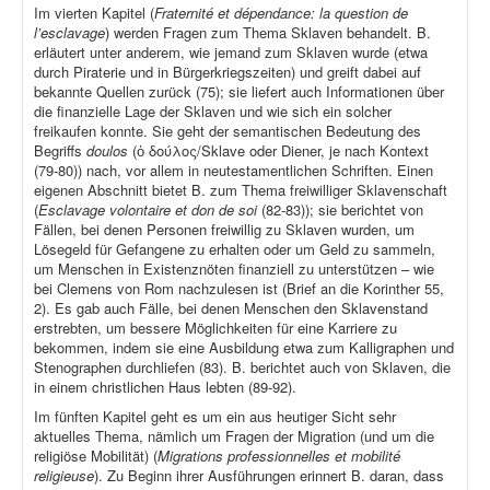
Im vierten Kapitel (
Fraternité et dépendance: la question de
l’esclavage
) werden Fragen zum Thema Sklaven behandelt. B.
erläutert unter anderem, wie jemand zum Sklaven wurde (etwa
durch Piraterie und in Bürgerkriegszeiten) und greift dabei auf
bekannte Quellen zurück (75); sie liefert auch Informationen über
die finanzielle Lage der Sklaven und wie sich ein solcher
freikaufen konnte. Sie geht der semantischen Bedeutung des
Begriffs
doulos
(ὁ δούλος/Sklave oder Diener, je nach Kontext
(79-80)) nach, vor allem in neutestamentlichen Schriften. Einen
eigenen Abschnitt bietet B. zum Thema freiwilliger Sklavenschaft
(
Esclavage volontaire et don de soi
(82-83)); sie berichtet von
Fällen, bei denen Personen freiwillig zu Sklaven wurden, um
Lösegeld für Gefangene zu erhalten oder um Geld zu sammeln,
um Menschen in Existenznöten finanziell zu unterstützen – wie
bei Clemens von Rom nachzulesen ist (Brief an die Korinther 55,
2). Es gab auch Fälle, bei denen Menschen den Sklavenstand
erstrebten, um bessere Möglichkeiten für eine Karriere zu
bekommen, indem sie eine Ausbildung etwa zum Kalligraphen und
Stenographen durchliefen (83). B. berichtet auch von Sklaven, die
in einem christlichen Haus lebten (89-92).
Im fünften Kapitel geht es um ein aus heutiger Sicht sehr
aktuelles Thema, nämlich um Fragen der Migration (und um die
religiöse Mobilität) (
Migrations professionnelles et mobilité
religieuse
). Zu Beginn ihrer Ausführungen erinnert B. daran, dass