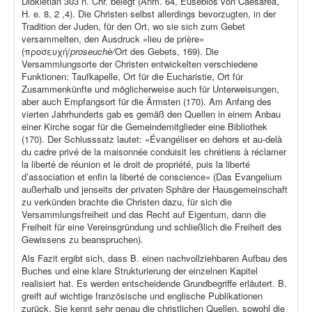
Diokletian 303 n. Chr. belegt (Anm. 64, Eusebios von Caesarea,
H. e. 8, 2 ,4). Die Christen selbst allerdings bevorzugten, in der
Tradition der Juden, für den Ort, wo sie sich zum Gebet
versammelten, den Ausdruck «lieu de prière»
(προσευχή/
proseuchè/
Ort des Gebets, 169). Die
Versammlungsorte der Christen entwickelten verschiedene
Funktionen: Taufkapelle, Ort für die Eucharistie, Ort für
Zusammenkünfte und möglicherweise auch für Unterweisungen,
aber auch Empfangsort für die Ärmsten (170). Am Anfang des
vierten Jahrhunderts gab es gemäß den Quellen in einem Anbau
einer Kirche sogar für die Gemeindemitglieder eine Bibliothek
(170). Der Schlusssatz lautet: «Évangéliser en dehors et au-delà
du cadre privé de la maisonnée conduisit les chrétiens à réclamer
la liberté de réunion et le droit de propriété, puis la liberté
d’association et enfin la liberté de conscience» (Das Evangelium
außerhalb und jenseits der privaten Sphäre der Hausgemeinschaft
zu verkünden brachte die Christen dazu, für sich die
Versammlungsfreiheit und das Recht auf Eigentum, dann die
Freiheit für eine Vereinsgründung und schließlich die Freiheit des
Gewissens zu beanspruchen).
Als Fazit ergibt sich, dass B. einen nachvollziehbaren Aufbau des
Buches und eine klare Strukturierung der einzelnen Kapitel
realisiert hat. Es werden entscheidende Grundbegriffe erläutert. B.
greift auf wichtige französische und englische Publikationen
zurück. Sie kennt sehr genau die christlichen Quellen, sowohl die