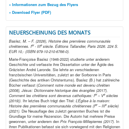
» Informationen zum Bezug des Flyers
» Download Flyer (PDF)
NEUERSCHEINUNG DES MONATS
Baslez, M. – F. (2026), Histoire des premières communautés
er
e
chrétiennes. I
- III
siècle. Éditions Tallandier, Paris 2026. 224 S.
EUR 10,- (ISBN 979-10-210-6766-0).
Marie-Françoise Baslez (1946-2022) studierte unter anderem
Geschichte und verfasste ihre Dissertation unter der Ägide des
Gräzisten André Laronde. Sie lehrte an verschiedenen
französischen Universitäten, zuletzt an der Sorbonne in Paris
(Geschichte des antiken Christentums). Baslez (B.) hat zahlreiche
Bücher verfasst (
Comment notre monde est devenu chrétien
(2008), Jésus: Dictionnaire historique des évangiles (2017),
er
e
Comment les chrétiens sont devenus catholiques: I
– V
siècles
(2019))
. Ihr letztes Buch trägt den Titel:
L’Église à la maison:
er
e
Histoire des premières communautés chrétiennes (I
– III
siècle)
(2021).
Die Neuauflage des zuletzt genannten Buches ist die
Grundlage für meine Rezension. Die Autorin hat mehrere Preise
gewonnen, unter anderem den
Prix François-Millepierres (2017).
In
ihren Publikationen befasst sie sich vorwiegend mit den Religionen