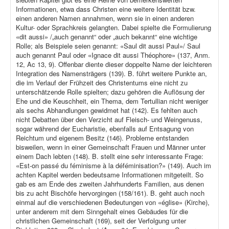
Informationen, etwa dass Christen eine weitere Identität bzw.
einen anderen Namen annahmen, wenn sie in einen anderen
Kultur- oder Sprachkreis gelangten. Dabei spielte die Formulierung
«dit aussi» /„auch genannt“ oder „auch bekannt“ eine wichtige
Rolle; als Beispiele seien genannt: «Saul dit aussi Paul»/ Saul
auch genannt Paul oder «Ignace dit aussi Théophore» (137, Anm.
12, Ac 13, 9). Offenbar diente dieser doppelte Name der leichteren
Integration des Namensträgers (139). B. führt weitere Punkte an,
die im Verlauf der Frühzeit des Christentums eine nicht zu
unterschätzende Rolle spielten; dazu gehören die Auflösung der
Ehe und die Keuschheit, ein Thema, dem Tertullian nicht weniger
als sechs Abhandlungen gewidmet hat (142). Es fehlten auch
nicht Debatten über den Verzicht auf Fleisch- und Weingenuss,
sogar während der Eucharistie, ebenfalls auf Entsagung von
Reichtum und eigenem Besitz (146). Probleme entstanden
bisweilen, wenn in einer Gemeinschaft Frauen und Männer unter
einem Dach lebten (148). B. stellt eine sehr interessante Frage:
«Est-on passé du féminisme à la déféminisation?» (149). Auch im
achten Kapitel werden bedeutsame Informationen mitgeteilt. So
gab es am Ende des zweiten Jahrhunderts Familien, aus denen
bis zu acht Bischöfe hervorgingen (158/161). B. geht auch noch
einmal auf die verschiedenen Bedeutungen von «église» (Kirche),
unter anderem mit dem Sinngehalt eines Gebäudes für die
christlichen Gemeinschaft (169), seit der Verfolgung unter