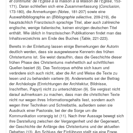
et continuité: de l’Église à la maison à la Maison de l’Église
, 153-
171). Daran schließen sich eine Zusammenfassung (
Conclusion
,
173-180), die Anmerkungen (
Notes
, 181-207) sowie eine
Auswahlbibliographie an (
Bibliographie sélective
, 209-219), die
hauptsächlich Französisch sprachige Titel, aber auch zahlreiche
englische, wenige italienische, keinen einzigen deutschen Titel
enthält. Wie üblich in französischen Publikationen findet man das
Inhaltsverzeichnis am Ende des Buches (
Table
, 221-223).
Bereits in der Einleitung lassen einige Bemerkungen der Autorin
deutlich werden, dass sie ausgewiesene Kennerin des frühen
Christentums ist. Sie weist daraufhin, dass die Geschichte dieser
frühen Phase des Christentums mehrheitlich auf schriftlichen
Quellen basiert (9). Das Textcorpus erhöhe sich kaum und
verändere sich auch nicht, aber die Art und Weise die Texte zu
lesen und zu behandeln variiere (9). Andererseits sei der Beitrag
der Archäologie (Einrichtungen der Architektur, Bildnisse,
Inschriften, Papyri) nicht zu unterschätzen (9). Sie vergisst nicht
darauf aufmerksam zu machen, dass man die christlichen Texte
nicht nur wegen ihres Informationsgehalts liest, sondern auch
wegen ihrer Techniken und Schreibstile, außerdem seien sie
Ausdruck einer Pastorale, bei der die Sorge um die
Kommunikation vorrangig ist (11). Nach ihrer Aussage bewegt sich
ihre Darstellung zwischen der Vergangenheit und der Gegenwart,
der Geschichte der Anfänge des Christentums und der aktuellen
Debatten (13). Am Schluss der Einführung stellt sie eine Frage,