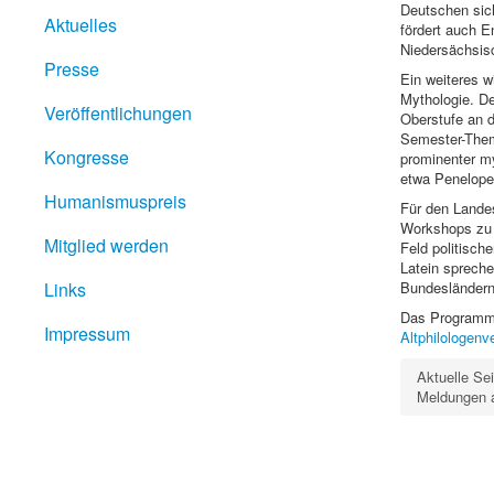
Deutschen sic
Aktuelles
fördert auch E
Niedersächsisc
Presse
Ein weiteres w
Mythologie. De
Veröffentlichungen
Oberstufe an 
Semester-Them
Kongresse
prominenter my
etwa Penelope
Humanismuspreis
Für den Landes
Workshops zu 
Mitglied werden
Feld politisch
Latein sprech
Links
Bundesländern 
Das Programm 
Impressum
Altphilologenv
Aktuelle Se
Meldungen 