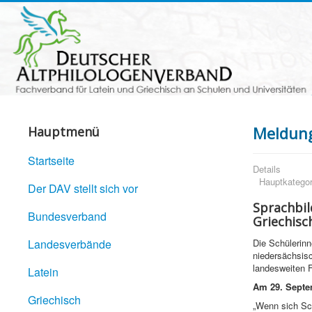
Meldung
Hauptmenü
Startseite
Details
Hauptkategor
Der DAV stellt sich vor
Sprachbil
Bundesverband
Griechisc
Landesverbände
Die Schülerinn
niedersächsisc
landesweiten F
Latein
Am 29. Septem
Griechisch
„Wenn sich Sch