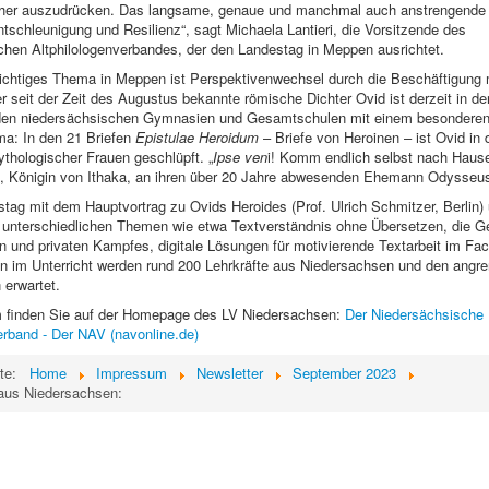
her auszudrücken. Das langsame, genaue und manchmal auch anstrengende 
ntschleunigung und Resilienz“, sagt Michaela Lantieri, die Vorsitzende des
hen Altphilologenverbandes, der den Landestag in Meppen ausrichtet.
ichtiges Thema in Meppen ist Perspektivenwechsel durch die Beschäftigung m
r seit der Zeit des Augustus bekannte römische Dichter Ovid ist derzeit in der
den niedersächsischen Gymnasien und Gesamtschulen mit einem besondere
a: In den 21 Briefen
Epistulae Heroidum
– Briefe von Heroinen – ist Ovid in 
thologischer Frauen geschlüpft. „
Ipse ven
i! Komm endlich selbst nach Hause!
, Königin von Ithaka, an ihren über 20 Jahre abwesenden Ehemann Odysseus
tag mit dem Hauptvortrag zu Ovids Heroides (Prof. Ulrich Schmitzer, Berlin)
unterschiedlichen Themen wie etwa Textverständnis ohne Übersetzen, die Ge
en und privaten Kampfes, digitale Lösungen für motivierende Textarbeit im Fac
en im Unterricht werden rund 200 Lehrkräfte aus Niedersachsen und den angr
erwartet.
finden Sie auf der Homepage des LV Niedersachsen:
Der Niedersächsische
erband - Der NAV (navonline.de)
ite:
Home
Impressum
Newsletter
September 2023
aus Niedersachsen: