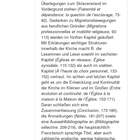
Überlegungen zum Sklavenstand im
Vordergrund stehen (
Fraternité et
dépendance: la question de l’esclavage
, 73-
92). Gedanken zu Migrationsbewegungen
aus beruflichen Gründen (
Migrations
professionnelles et mobilité religieuse,
93-
113) werden im fünften Kapitel geäußert.
Mit Erklärungen wichtiger Strukturen
innerhalb der Kirche macht B. die
Leserinnen und Leser sowohl im sechsten
Kapitel (
Églises en réseaux, Église
synodale
, 115-132) als auch im siebten
Kapitel (
À l’heure du choix personnel
, 133-
152) vertraut. Im achten und letzten Kapitel
geht es um die Entwicklung und Kontinuität
der Kirche im Kleinen und im Großen (
Entre
évolution et continuité: de l’Église à la
maison à la Maison de l’Église
, 153-171).
Daran schließen sich eine
Zusammenfassung (
Conclusion
, 173-180),
die Anmerkungen (
Notes
, 181-207) sowie
eine Auswahlbibliographie an (
Bibliographie
sélective
, 209-219), die hauptsächlich
Französisch sprachige Titel, aber auch
zahlreiche englische, wenige italienische,