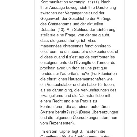
Kommunikation vorrangig ist (11). Nach
ihrer Aussage bewegt sich ihre Darstellung
zwischen der Vergangenheit und der
Gegenwart, der Geschichte der Anfänge
des Christentums und der aktuellen
Debatten (13). Am Schluss der Einführung
stellt sie eine Frage, von der sie glaubt,
dass sie gerechtfertigt ist: «Les
maisonnées chrétiennes fonctionnèrent-
elles comme un laboratoire d’expériences et
d’idées quand il s’est agi de confronter les
enseignements de l’Évangile et l’amour du
prochain avec un droit et une pratique
fondée sur l’autoritarisme?» (Funktionierten
die christlichen Hausgemeinschaften wie
ein Versuchslabor und ein Labor für Ideen,
als es darum ging, die Verkündigungen des
Evangeliums und die Nächstenliebe mit
einem Recht und eine Praxis zu
konfrontieren, die auf einem autoritären
System beruht?) (15) (Diese Übersetzungen
und die folgenden Übersetzungen stammen
vom Rezensenten).
Im ersten Kapitel legt B. insofern die
Grundlagen für die Ausführungen in den