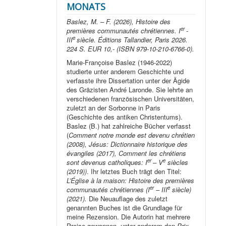
MONATS
Baslez, M. – F. (2026), Histoire des
er
premières communautés chrétiennes. I
-
e
III
siècle. Éditions Tallandier, Paris 2026.
224 S. EUR 10,- (ISBN 979-10-210-6766-0).
Marie-Françoise Baslez (1946-2022)
studierte unter anderem Geschichte und
verfasste ihre Dissertation unter der Ägide
des Gräzisten André Laronde. Sie lehrte an
verschiedenen französischen Universitäten,
zuletzt an der Sorbonne in Paris
(Geschichte des antiken Christentums).
Baslez (B.) hat zahlreiche Bücher verfasst
(
Comment notre monde est devenu chrétien
(2008), Jésus: Dictionnaire historique des
évangiles (2017), Comment les chrétiens
er
e
sont devenus catholiques: I
– V
siècles
(2019))
. Ihr letztes Buch trägt den Titel:
L’Église à la maison: Histoire des premières
er
e
communautés chrétiennes (I
– III
siècle)
(2021).
Die Neuauflage des zuletzt
genannten Buches ist die Grundlage für
meine Rezension. Die Autorin hat mehrere
Preise gewonnen, unter anderem den
Prix