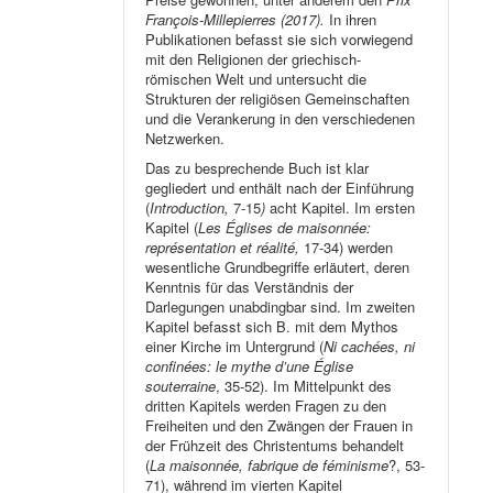
François-Millepierres (2017).
In ihren
Publikationen befasst sie sich vorwiegend
mit den Religionen der griechisch-
römischen Welt und untersucht die
Strukturen der religiösen Gemeinschaften
und die Verankerung in den verschiedenen
Netzwerken.
Das zu besprechende Buch ist klar
gegliedert und enthält nach der Einführung
(
Introduction,
7-15
)
acht Kapitel. Im ersten
Kapitel (
Les Églises de maisonnée:
représentation et réalité,
17-34) werden
wesentliche Grundbegriffe erläutert, deren
Kenntnis für das Verständnis der
Darlegungen unabdingbar sind. Im zweiten
Kapitel befasst sich B. mit dem Mythos
einer Kirche im Untergrund (
Ni cachées, ni
confinées: le mythe d’une Église
souterraine
, 35-52). Im Mittelpunkt des
dritten Kapitels werden Fragen zu den
Freiheiten und den Zwängen der Frauen in
der Frühzeit des Christentums behandelt
(
La maisonnée, fabrique de féminisme
?, 53-
71), während im vierten Kapitel