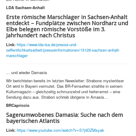
LDA Sachsen-Anhalt
Erste römische Marschlager in Sachsen-Anhalt
entdeckt – Fundplätze zwischen Nordharz und
Elbe belegen römische Vorstöße im 3.
Jahrhundert nach Christus
Link:
https://www.lda-lsa.de/presse-und-
oeffentlichkeitsarbeit/presseinformationen/15126-sachsen-anhalt-
marschlager
… und wieder Damasia
Wir berichteten bereits im letzten Newsletter: Strabons mysteriöser
Ort wird in Bayern vermutet. Das BR-Fernsehen strahlte in seinem
Kulturmagazin – gleichzeitig schmunzelnd und heiter-ernst – eine
Sendung dazu aus. Strabon schrieb übrigens in Amasia…
BRCapriccio
Sagenumwobenes Damasia: Suche nach dem
bayerischen Atlantis
Link:
https://www.youtube.com/watch?v=S7j4DZMsyak