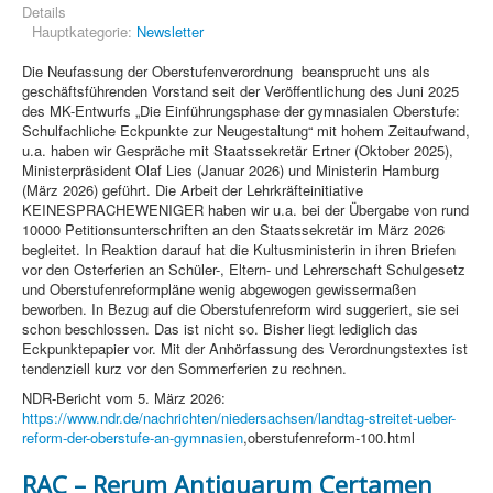
Details
Hauptkategorie:
Newsletter
Die Neufassung der Oberstufenverordnung beansprucht uns als
geschäftsführenden Vorstand seit der Veröffentlichung des Juni 2025
des MK-Entwurfs „Die Einführungsphase der gymnasialen Oberstufe:
Schulfachliche Eckpunkte zur Neugestaltung“ mit hohem Zeitaufwand,
u.a. haben wir Gespräche mit Staatssekretär Ertner (Oktober 2025),
Ministerpräsident Olaf Lies (Januar 2026) und Ministerin Hamburg
(März 2026) geführt. Die Arbeit der Lehrkräfteinitiative
KEINESPRACHEWENIGER haben wir u.a. bei der Übergabe von rund
10000 Petitionsunterschriften an den Staatssekretär im März 2026
begleitet. In Reaktion darauf hat die Kultusministerin in ihren Briefen
vor den Osterferien an Schüler-, Eltern- und Lehrerschaft Schulgesetz
und Oberstufenreformpläne wenig abgewogen gewissermaßen
beworben. In Bezug auf die Oberstufenreform wird suggeriert, sie sei
schon beschlossen. Das ist nicht so. Bisher liegt lediglich das
Eckpunktepapier vor. Mit der Anhörfassung des Verordnungstextes ist
tendenziell kurz vor den Sommerferien zu rechnen.
NDR-Bericht vom 5. März 2026:
https://www.ndr.de/nachrichten/niedersachsen/landtag-streitet-ueber-
reform-der-oberstufe-an-gymnasien
,oberstufenreform-100.html
RAC – Rerum Antiquarum Certamen