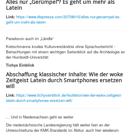
Alles nur „Gerümpel“? Es geht um mehr als
Latein
Link:
https://www.diepresse.com/20758015/alles-nur-geruempel-es-
geht-um-mehr-als-latein
Paradoxon auch im „Ländle“
Kretschmanns krudes Kulturverständnis ohne Sprachunterricht -
Betrachtungen mit einem wichtigen Seitenblick auf die Archäologie an
der Humboldt-Universität:
Tichys Einblick
Abschaffung klassischer Inhalte: Wie der woke
Zeitgeist Latein durch Smartphones ersetzen
will
Link:
https://www.tichyseinblick.de/feuilleton/wie-der-woke-zeitgeist-
latein-durch-smartphones-ersetzen-will/
… Und in Niedersachsen geht es weiter
Die niedersächsische Landesregierung hält weiter fest an der
Unterschreitung der KMK-Standards im Abitur, auch hier wiederum