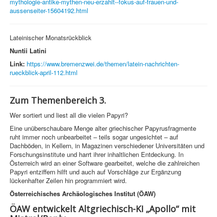
mythologie-antike-mythen-neu-erzahlt--fokus-auf-frauen-und-
aussenseiter-15604192.html
Lateinischer Monatsrückblick
Nuntii Latini
Link:
https://www.bremenzwei.de/themen/latein-nachrichten-
rueckblick-april-112.html
Zum Themenbereich 3.
Wer sortiert und liest all die vielen Papyri?
Eine unüberschaubare Menge alter griechischer Papyrusfragmente
ruht immer noch unbearbeitet – teils sogar ungesichtet – auf
Dachböden, in Kellern, in Magazinen verschiedener Universitäten und
Forschungsinstitute und harrt ihrer inhaltlichen Entdeckung. In
Österreich wird an einer Software gearbeitet, welche die zahlreichen
Papyri entziffern hilft und auch auf Vorschläge zur Ergänzung
lückenhafter Zeilen hin programmiert wird.
Österreichisches Archäologisches Institut (ÖAW)
ÖAW entwickelt Altgriechisch-KI „Apollo“ mit