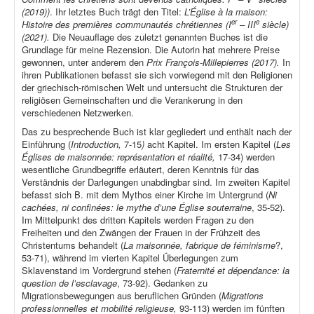
(2019))
. Ihr letztes Buch trägt den Titel:
L’Église à la maison:
er
e
Histoire des premières communautés chrétiennes (I
– III
siècle)
(2021).
Die Neuauflage des zuletzt genannten Buches ist die
Grundlage für meine Rezension. Die Autorin hat mehrere Preise
gewonnen, unter anderem den
Prix François-Millepierres (2017).
In
ihren Publikationen befasst sie sich vorwiegend mit den Religionen
der griechisch-römischen Welt und untersucht die Strukturen der
religiösen Gemeinschaften und die Verankerung in den
verschiedenen Netzwerken.
Das zu besprechende Buch ist klar gegliedert und enthält nach der
Einführung (
Introduction,
7-15
)
acht Kapitel. Im ersten Kapitel (
Les
Églises de maisonnée: représentation et réalité,
17-34) werden
wesentliche Grundbegriffe erläutert, deren Kenntnis für das
Verständnis der Darlegungen unabdingbar sind. Im zweiten Kapitel
befasst sich B. mit dem Mythos einer Kirche im Untergrund (
Ni
cachées, ni confinées: le mythe d’une Église souterraine
, 35-52).
Im Mittelpunkt des dritten Kapitels werden Fragen zu den
Freiheiten und den Zwängen der Frauen in der Frühzeit des
Christentums behandelt (
La maisonnée, fabrique de féminisme
?,
53-71), während im vierten Kapitel Überlegungen zum
Sklavenstand im Vordergrund stehen (
Fraternité et dépendance: la
question de l’esclavage
, 73-92). Gedanken zu
Migrationsbewegungen aus beruflichen Gründen (
Migrations
professionnelles et mobilité religieuse,
93-113) werden im fünften