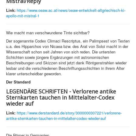
Mistral/Reply
Link:
https://www.oeaw.ac.at/news/oeaw-entwickelt-altgriechisch-ki-
apollo-mit-mistral-1
Wie macht man verschwundene Tinte sichtbar?
Der sogenannte Codex Climaci Rescriptus, ein Palimpsest von Texten
u.a. des Hipparchos von Nicaea bzw. des Arat von Soloi macht in der
Wissenschaft schon seit Jahren von sich reden. Die untersten
Schichten sowie jüngere Ergänzungen mit astronomischen
Beschreibungen und Skizzen sind jetzt dank Röntgenstrahlen wieder
lesbar und die verschiedenen Beschriftungsschichten in ihrem Alter
klarer unterscheidbar geworden.
Der Standard
LEGENDÄRE SCHRIFTEN - Verlorene antike
Sternkarten tauchen in Mittelalter-Codex
wieder auf
Link:
https://www.derstandard.de/story/3000000307221/verlorene-
antike-sternkarten-tauchen-in-mittelalter-codex-wieder-auf
Die Römer in Germanien