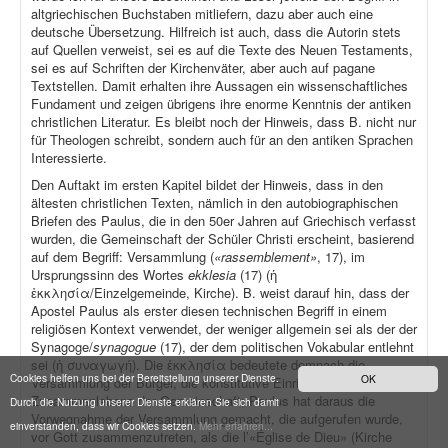
altgriechischen Buchstaben mitliefern, dazu aber auch eine
deutsche Übersetzung. Hilfreich ist auch, dass die Autorin stets
auf Quellen verweist, sei es auf die Texte des Neuen Testaments,
sei es auf Schriften der Kirchenväter, aber auch auf pagane
Textstellen. Damit erhalten ihre Aussagen ein wissenschaftliches
Fundament und zeigen übrigens ihre enorme Kenntnis der antiken
christlichen Literatur. Es bleibt noch der Hinweis, dass B. nicht nur
für Theologen schreibt, sondern auch für an den antiken Sprachen
Interessierte.
Den Auftakt im ersten Kapitel bildet der Hinweis, dass in den
ältesten christlichen Texten, nämlich in den autobiographischen
Briefen des Paulus, die in den 50er Jahren auf Griechisch verfasst
wurden, die Gemeinschaft der Schüler Christi erscheint, basierend
auf dem Begriff: Versammlung (
«rassemblement»
, 17), im
Ursprungssinn des Wortes
ekklesia
(17) (ἡ
ἐκκλησία/Einzelgemeinde, Kirche). B. weist darauf hin, dass der
Apostel Paulus als erster diesen technischen Begriff in einem
religiösen Kontext verwendet, der weniger allgemein sei als der der
Synagoge/
synagogue
(17), der dem politischen Vokabular entlehnt
sei (ἡ συναγωγή). Die ἐκκλησία bedeutete demnach die
Cookies helfen uns bei der Bereitstellung unserer Dienste.
OK
Versammlung der Bürger, die konstitutive Einrichtung des
Zusammenlebens der Gemeinschaft; Paulus hat daraus die
Durch die Nutzung unserer Dienste erklären Sie sich damit
Vorwegnahme der Versammlung gemacht, die aufgerufen wurde,
einverstanden, dass wir Cookies setzen.
Mehr erfahren...
vor Gott zusammenzutreten, als die l’«Église de Dieu» (Kirche