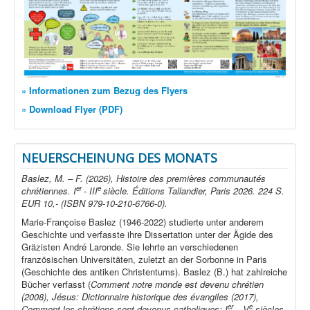
» Informationen zum Bezug des Flyers
» Download Flyer (PDF)
NEUERSCHEINUNG DES MONATS
Baslez, M. – F. (2026), Histoire des premières communautés
er
e
chrétiennes. I
- III
siècle. Éditions Tallandier, Paris 2026. 224 S.
EUR 10,- (ISBN 979-10-210-6766-0).
Marie-Françoise Baslez (1946-2022) studierte unter anderem
Geschichte und verfasste ihre Dissertation unter der Ägide des
Gräzisten André Laronde. Sie lehrte an verschiedenen
französischen Universitäten, zuletzt an der Sorbonne in Paris
(Geschichte des antiken Christentums). Baslez (B.) hat zahlreiche
Bücher verfasst (
Comment notre monde est devenu chrétien
(2008), Jésus: Dictionnaire historique des évangiles (2017),
er
e
Comment les chrétiens sont devenus catholiques: I
– V
siècles