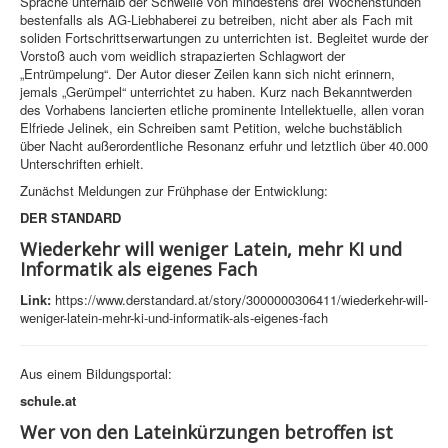
Sprache unterhalb der Schwelle von mindestens drei Wochenstunden
bestenfalls als AG-Liebhaberei zu betreiben, nicht aber als Fach mit
soliden Fortschrittserwartungen zu unterrichten ist. Begleitet wurde der
Vorstoß auch vom weidlich strapazierten Schlagwort der
„Entrümpelung“. Der Autor dieser Zeilen kann sich nicht erinnern,
jemals „Gerümpel“ unterrichtet zu haben. Kurz nach Bekanntwerden
des Vorhabens lancierten etliche prominente Intellektuelle, allen voran
Elfriede Jelinek, ein Schreiben samt Petition, welche buchstäblich
über Nacht außerordentliche Resonanz erfuhr und letztlich über 40.000
Unterschriften erhielt.
Zunächst Meldungen zur Frühphase der Entwicklung:
DER STANDARD
Wiederkehr will weniger Latein, mehr KI und
Informatik als eigenes Fach
Link:
https://www.derstandard.at/story/3000000306411/wiederkehr-will-
weniger-latein-mehr-ki-und-informatik-als-eigenes-fach
Aus einem Bildungsportal:
schule.at
Wer von den Lateinkürzungen betroffen ist