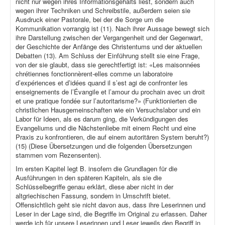
nicht nur wegen ihres Informationsgehalts liest, sondern auch
wegen ihrer Techniken und Schreibstile, außerdem seien sie
Ausdruck einer Pastorale, bei der die Sorge um die
Kommunikation vorrangig ist (11). Nach ihrer Aussage bewegt sich
ihre Darstellung zwischen der Vergangenheit und der Gegenwart,
der Geschichte der Anfänge des Christentums und der aktuellen
Debatten (13). Am Schluss der Einführung stellt sie eine Frage,
von der sie glaubt, dass sie gerechtfertigt ist: «Les maisonnées
chrétiennes fonctionnèrent-elles comme un laboratoire
d’expériences et d’idées quand il s’est agi de confronter les
enseignements de l’Évangile et l’amour du prochain avec un droit
et une pratique fondée sur l’autoritarisme?» (Funktionierten die
christlichen Hausgemeinschaften wie ein Versuchslabor und ein
Labor für Ideen, als es darum ging, die Verkündigungen des
Evangeliums und die Nächstenliebe mit einem Recht und eine
Praxis zu konfrontieren, die auf einem autoritären System beruht?)
(15) (Diese Übersetzungen und die folgenden Übersetzungen
stammen vom Rezensenten).
Im ersten Kapitel legt B. insofern die Grundlagen für die
Ausführungen in den späteren Kapiteln, als sie die
Schlüsselbegriffe genau erklärt, diese aber nicht in der
altgriechischen Fassung, sondern in Umschrift bietet.
Offensichtlich geht sie nicht davon aus, dass ihre Leserinnen und
Leser in der Lage sind, die Begriffe im Original zu erfassen. Daher
werde ich für unsere Leserinnen und Leser jeweils den Begriff in