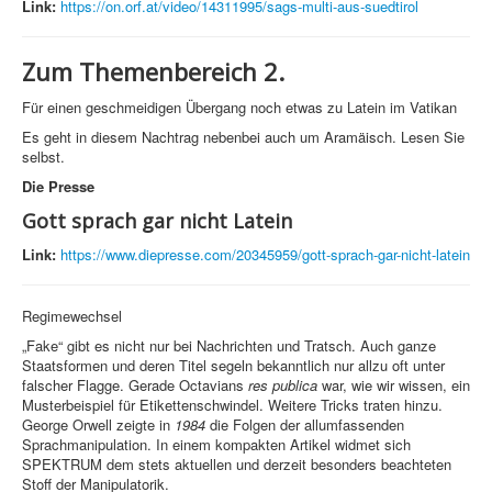
Link:
https://on.orf.at/video/14311995/sags-multi-aus-suedtirol
Zum Themenbereich 2.
Für einen geschmeidigen Übergang noch etwas zu Latein im Vatikan
Es geht in diesem Nachtrag nebenbei auch um Aramäisch. Lesen Sie
selbst.
Die Presse
Gott sprach gar nicht Latein
Link:
https://www.diepresse.com/20345959/gott-sprach-gar-nicht-latein
Regimewechsel
„Fake“ gibt es nicht nur bei Nachrichten und Tratsch. Auch ganze
Staatsformen und deren Titel segeln bekanntlich nur allzu oft unter
falscher Flagge. Gerade Octavians
res publica
war, wie wir wissen, ein
Musterbeispiel für Etikettenschwindel. Weitere Tricks traten hinzu.
George Orwell zeigte in
1984
die Folgen der allumfassenden
Sprachmanipulation. In einem kompakten Artikel widmet sich
SPEKTRUM dem stets aktuellen und derzeit besonders beachteten
Stoff der Manipulatorik.