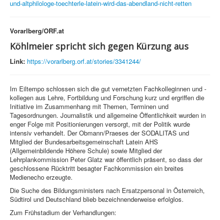
und-altphilologe-toechterle-latein-wird-das-abendland-nicht-retten
Vorarlberg/ORF.at
Köhlmeier spricht sich gegen Kürzung aus
Link:
https://vorarlberg.orf.at/stories/3341244/
Im Eiltempo schlossen sich die gut vernetzten Fachkolleginnen und -
kollegen aus Lehre, Fortbildung und Forschung kurz und ergriffen die
Initiative im Zusammenhang mit Themen, Terminen und
Tagesordnungen. Journalistik und allgemeine Öffentlichkeit wurden in
enger Folge mit Positionierungen versorgt, mit der Politik wurde
intensiv verhandelt. Der Obmann/Praeses der SODALITAS und
Mitglied der Bundesarbeitsgemeinschaft Latein AHS
(Allgemeinbildende Höhere Schule) sowie Mitglied der
Lehrplankommission Peter Glatz war öffentlich präsent, so dass der
geschlossene Rücktritt besagter Fachkommission ein breites
Medienecho erzeugte.
Die Suche des Bildungsministers nach Ersatzpersonal in Österreich,
Südtirol und Deutschland blieb bezeichnenderweise erfolglos.
Zum Frühstadium der Verhandlungen: