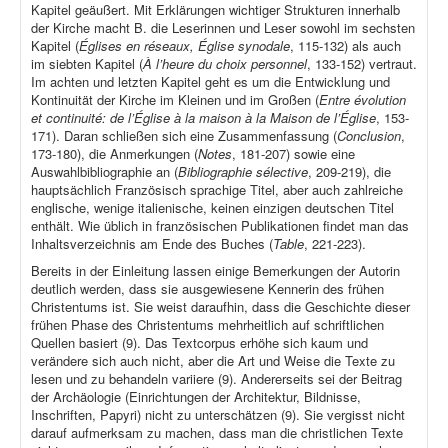
Kapitel geäußert. Mit Erklärungen wichtiger Strukturen innerhalb
der Kirche macht B. die Leserinnen und Leser sowohl im sechsten
Kapitel (
Églises en réseaux, Église synodale
, 115-132) als auch
im siebten Kapitel (
À l’heure du choix personnel
, 133-152) vertraut.
Im achten und letzten Kapitel geht es um die Entwicklung und
Kontinuität der Kirche im Kleinen und im Großen (
Entre évolution
et continuité: de l’Église à la maison à la Maison de l’Église
, 153-
171). Daran schließen sich eine Zusammenfassung (
Conclusion
,
173-180), die Anmerkungen (
Notes
, 181-207) sowie eine
Auswahlbibliographie an (
Bibliographie sélective
, 209-219), die
hauptsächlich Französisch sprachige Titel, aber auch zahlreiche
englische, wenige italienische, keinen einzigen deutschen Titel
enthält. Wie üblich in französischen Publikationen findet man das
Inhaltsverzeichnis am Ende des Buches (
Table
, 221-223).
Bereits in der Einleitung lassen einige Bemerkungen der Autorin
deutlich werden, dass sie ausgewiesene Kennerin des frühen
Christentums ist. Sie weist daraufhin, dass die Geschichte dieser
frühen Phase des Christentums mehrheitlich auf schriftlichen
Quellen basiert (9). Das Textcorpus erhöhe sich kaum und
verändere sich auch nicht, aber die Art und Weise die Texte zu
lesen und zu behandeln variiere (9). Andererseits sei der Beitrag
der Archäologie (Einrichtungen der Architektur, Bildnisse,
Inschriften, Papyri) nicht zu unterschätzen (9). Sie vergisst nicht
darauf aufmerksam zu machen, dass man die christlichen Texte