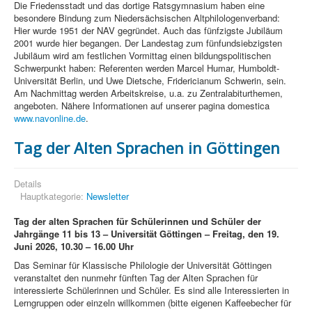
Die Friedensstadt und das dortige Ratsgymnasium haben eine
besondere Bindung zum Niedersächsischen Altphilologenverband:
Hier wurde 1951 der NAV gegründet. Auch das fünfzigste Jubiläum
2001 wurde hier begangen. Der Landestag zum fünfundsiebzigsten
Jubiläum wird am festlichen Vormittag einen bildungspolitischen
Schwerpunkt haben: Referenten werden Marcel Humar, Humboldt-
Universität Berlin, und Uwe Dietsche, Fridericianum Schwerin, sein.
Am Nachmittag werden Arbeitskreise, u.a. zu Zentralabiturthemen,
angeboten. Nähere Informationen auf unserer pagina domestica
www.navonline.de
.
Tag der Alten Sprachen in Göttingen
Details
Hauptkategorie:
Newsletter
Tag der alten Sprachen für Schülerinnen und Schüler der
Jahrgänge 11 bis 13 –
Universität Göttingen –
Freitag, den 19.
Juni 2026,
10.30 – 16.00 Uhr
Das Seminar für Klassische Philologie der Universität Göttingen
veranstaltet den nunmehr fünften Tag der Alten Sprachen für
interessierte Schülerinnen und Schüler. Es sind alle Interessierten in
Lerngruppen oder einzeln willkommen (bitte eigenen Kaffeebecher für