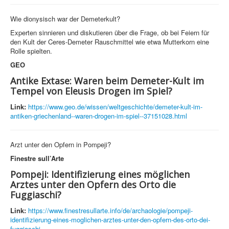
Wie dionysisch war der Demeterkult?
Experten sinnieren und diskutieren über die Frage, ob bei Feiern für
den Kult der Ceres-Demeter Rauschmittel wie etwa Mutterkorn eine
Rolle spielten.
GEO
Antike Extase: Waren beim Demeter-Kult im
Tempel von Eleusis Drogen im Spiel?
Link:
https://www.geo.de/wissen/weltgeschichte/demeter-kult-im-
antiken-griechenland--waren-drogen-im-spiel--37151028.html
Arzt unter den Opfern in Pompeji?
Finestre sull’Arte
Pompeji: Identifizierung eines möglichen
Arztes unter den Opfern des Orto die
Fuggiaschi?
Link:
https://www.finestresullarte.info/de/archaologie/pompeji-
identifizierung-eines-moglichen-arztes-unter-den-opfern-des-orto-dei-
fuggiaschi