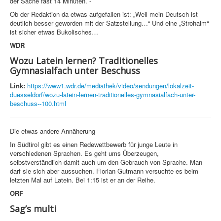
der Sache fast 14 Minuten. -
Ob der Redaktion da etwas aufgefallen ist: „Weil mein Deutsch ist
deutlich besser geworden mit der Satzstellung…“ Und eine „Strohalm“
ist sicher etwas Bukolisches…
WDR
Wozu Latein lernen? Traditionelles
Gymnasialfach unter Beschuss
Link:
https://www1.wdr.de/mediathek/video/sendungen/lokalzeit-
duesseldorf/wozu-latein-lernen-traditionelles-gymnasialfach-unter-
beschuss--100.html
Die etwas andere Annäherung
In Südtirol gibt es einen Redewettbewerb für junge Leute in
verschiedenen Sprachen. Es geht ums Überzeugen,
selbstverständlich damit auch um den Gebrauch von Sprache. Man
darf sie sich aber aussuchen. Florian Gutmann versuchte es beim
letzten Mal auf Latein. Bei 1:15 ist er an der Reihe.
ORF
Sag’s multi