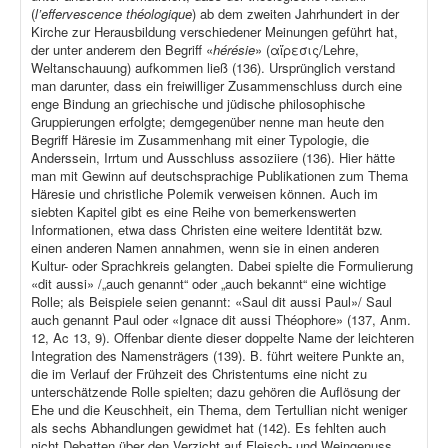
(
l’effervescence théologique
) ab dem zweiten Jahrhundert in der
Kirche zur Herausbildung verschiedener Meinungen geführt hat,
der unter anderem den Begriff «
hérésie
» (αἵρεσις/Lehre,
Weltanschauung) aufkommen ließ (136). Ursprünglich verstand
man darunter, dass ein freiwilliger Zusammenschluss durch eine
enge Bindung an griechische und jüdische philosophische
Gruppierungen erfolgte; demgegenüber nenne man heute den
Begriff Häresie im Zusammenhang mit einer Typologie, die
Anderssein, Irrtum und Ausschluss assoziiere (136). Hier hätte
man mit Gewinn auf deutschsprachige Publikationen zum Thema
Häresie und christliche Polemik verweisen können. Auch im
siebten Kapitel gibt es eine Reihe von bemerkenswerten
Informationen, etwa dass Christen eine weitere Identität bzw.
einen anderen Namen annahmen, wenn sie in einen anderen
Kultur- oder Sprachkreis gelangten. Dabei spielte die Formulierung
«dit aussi» /„auch genannt“ oder „auch bekannt“ eine wichtige
Rolle; als Beispiele seien genannt: «Saul dit aussi Paul»/ Saul
auch genannt Paul oder «Ignace dit aussi Théophore» (137, Anm.
12, Ac 13, 9). Offenbar diente dieser doppelte Name der leichteren
Integration des Namensträgers (139). B. führt weitere Punkte an,
die im Verlauf der Frühzeit des Christentums eine nicht zu
unterschätzende Rolle spielten; dazu gehören die Auflösung der
Ehe und die Keuschheit, ein Thema, dem Tertullian nicht weniger
als sechs Abhandlungen gewidmet hat (142). Es fehlten auch
nicht Debatten über den Verzicht auf Fleisch- und Weingenuss,