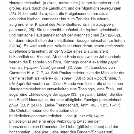
Hausgemeinschaft (ὁ οἶκος, maisonnée,) immer komplexer und
größer, etwa durch die Landflucht und die Migrationsbewegungen
(25). B. bemerkt dazu, dass die Freigelassenen am
oikos
gebunden blieben, zumindest bis zum Tod des Hausherrn,
aufgrund einer Klausel des Aufenthaltsrechts (ἡ παραμονή,
paramonè
,
25). Sie beschreibt zunächst die typisch griechische
und römische Hausgemeinschaft der vorchristlichen Zeit (28-32),
um dann Einzelheiten der christlichen Hausgemeinschaft zu liefern
(32-34). Es wird auch das Vokabular einer derart neuen
maisonnée
chrétienne
präsentiert; an der Spitze eines Bistums steht
bekanntlich der Bischof. Ab dem Ende des zweiten Jahrhunderts
wurden die Bischöfe von Rom, Karthago oder Alexandria
papa
/
πάπας (
«pape»
, Vater) genannt (32, Anm. 41, Eusebios von
Caesarea H
.
e
.
7, 7, 4). Seit Paulus redeten sich die Mitglieder der
Gemeinschaft als
«frère»
ou
«soeur»
(33) (ὁ ἀδελφός/Bruder, ἡ
ἀδελφή/Schwester) an. Diese Anrede war üblich, die christlichen
Hausgemeinschaften entwickelten eine Theologie, eine Ethik und
sogar eine Ekklesiologie der
agapè
(33, ἡ ἀγάπη, Liebe), die über
den Begriff hinausging, der eine alltägliche Zuneigung bezeichnet:
philia
(33, ἡ φιλία, Liebe/Freundschaft, Anm. 45, Jn 21, 15-17).
Die Christen haben die Konzeption einer
brüderlichen/geschwisterlichen Liebe (ἡ φιλαδελφία
,
philadelphia) auf eine enge Verbindung zwischen der
transzendentalen Dimension der Liebe (göttliche Liebe) und der
horizontalen Liebe (die Liebe unter den Brüdern/Schwestern)