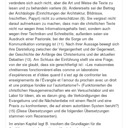
verändere sich auch nicht, aber die Art und Weise die Texte zu
lesen und zu behandeln variiere (9). Andererseits sei der Beitrag
der Archäologie (Einrichtungen der Architektur, Bildnisse,
Inschriften, Papyri) nicht zu unterschätzen (9). Sie vergisst nicht
darauf aufmerksam zu machen, dass man die christlichen Texte
nicht nur wegen ihres Informationsgehalts liest, sondern auch
wegen ihrer Techniken und Schreibstile, außerdem seien sie
Ausdruck einer Pastorale, bei der die Sorge um die
Kommunikation vorrangig ist (11). Nach ihrer Aussage bewegt sich
ihre Darstellung zwischen der Vergangenheit und der Gegenwart,
der Geschichte der Anfänge des Christentums und der aktuellen
Debatten (13). Am Schluss der Einführung stellt sie eine Frage,
von der sie glaubt, dass sie gerechtfertigt ist: «Les maisonnées
chrétiennes fonctionnèrent-elles comme un laboratoire
d’expériences et d’idées quand il s’est agi de confronter les
enseignements de l’Évangile et l’amour du prochain avec un droit
et une pratique fondée sur l’autoritarisme?» (Funktionierten die
christlichen Hausgemeinschaften wie ein Versuchslabor und ein
Labor für Ideen, als es darum ging, die Verkündigungen des
Evangeliums und die Nächstenliebe mit einem Recht und eine
Praxis zu konfrontieren, die auf einem autoritären System beruht?)
(15) (Diese Übersetzungen und die folgenden Übersetzungen
stammen vom Rezensenten).
Im ersten Kapitel legt B. insofern die Grundlagen für die