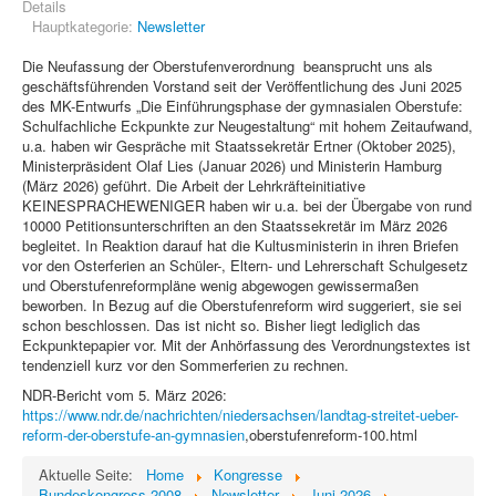
Details
Hauptkategorie:
Newsletter
Die Neufassung der Oberstufenverordnung beansprucht uns als
geschäftsführenden Vorstand seit der Veröffentlichung des Juni 2025
des MK-Entwurfs „Die Einführungsphase der gymnasialen Oberstufe:
Schulfachliche Eckpunkte zur Neugestaltung“ mit hohem Zeitaufwand,
u.a. haben wir Gespräche mit Staatssekretär Ertner (Oktober 2025),
Ministerpräsident Olaf Lies (Januar 2026) und Ministerin Hamburg
(März 2026) geführt. Die Arbeit der Lehrkräfteinitiative
KEINESPRACHEWENIGER haben wir u.a. bei der Übergabe von rund
10000 Petitionsunterschriften an den Staatssekretär im März 2026
begleitet. In Reaktion darauf hat die Kultusministerin in ihren Briefen
vor den Osterferien an Schüler-, Eltern- und Lehrerschaft Schulgesetz
und Oberstufenreformpläne wenig abgewogen gewissermaßen
beworben. In Bezug auf die Oberstufenreform wird suggeriert, sie sei
schon beschlossen. Das ist nicht so. Bisher liegt lediglich das
Eckpunktepapier vor. Mit der Anhörfassung des Verordnungstextes ist
tendenziell kurz vor den Sommerferien zu rechnen.
NDR-Bericht vom 5. März 2026:
https://www.ndr.de/nachrichten/niedersachsen/landtag-streitet-ueber-
reform-der-oberstufe-an-gymnasien
,oberstufenreform-100.html
Aktuelle Seite:
Home
Kongresse
Bundeskongress 2008
Newsletter
Juni 2026