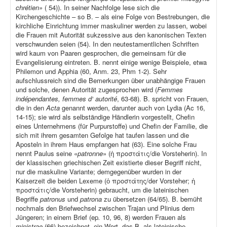
chrétien»
( 54)). In seiner Nachfolge lese sich die
Kirchengeschichte – so B. – als eine Folge von Bestrebungen, die
kirchliche Einrichtung immer maskuliner werden zu lassen, wobei
die Frauen mit Autorität sukzessive aus den kanonischen Texten
verschwunden seien (54). In den neutestamentlichen Schriften
wird kaum von Paaren gesprochen, die gemeinsam für die
Evangelisierung eintreten. B. nennt einige wenige Beispiele, etwa
Philemon und Apphia (60, Anm. 23, Phm 1-2). Sehr
aufschlussreich sind die Bemerkungen über unabhängige Frauen
und solche, denen Autorität zugesprochen wird (
Femmes
indépendantes, femmes d‘ autorité
, 63-68). B. spricht von Frauen,
die in den
Acta
genannt werden, darunter auch von Lydia (Ac 16,
14-15); sie wird als selbständige Händlerin vorgestellt, Chefin
eines Unternehmens (für Purpurstoffe) und Chefin der Familie, die
sich mit ihrem gesamten Gefolge hat taufen lassen und die
Aposteln in ihrem Haus empfangen hat (63). Eine solche Frau
nennt Paulus seine «
patronne
» (ἡ προστάτις/die Vorsteherin). In
der klassischen griechischen Zeit existierte dieser Begriff nicht,
nur die maskuline Variante; demgegenüber wurden in der
Kaiserzeit die beiden Lexeme (ὁ προστάτης/der Vorsteher; ἡ
προστάτις/die Vorsteherin) gebraucht, um die lateinischen
Begriffe
patronus
und
patrona
zu übersetzen (64/65). B. bemüht
nochmals den Briefwechsel zwischen Trajan und Plinius dem
Jüngeren; in einem Brief (ep
.
10, 96, 8) werden Frauen als
ministrae
(66) bezeichnet, ein Wort, das B. als lateinische