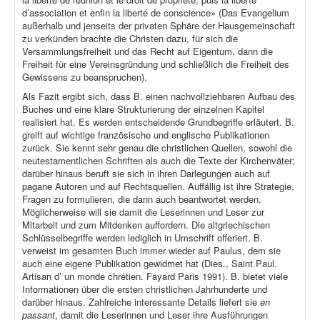
d’association et enfin la liberté de conscience» (Das Evangelium
außerhalb und jenseits der privaten Sphäre der Hausgemeinschaft
zu verkünden brachte die Christen dazu, für sich die
Versammlungsfreiheit und das Recht auf Eigentum, dann die
Freiheit für eine Vereinsgründung und schließlich die Freiheit des
Gewissens zu beanspruchen).
Als Fazit ergibt sich, dass B. einen nachvollziehbaren Aufbau des
Buches und eine klare Strukturierung der einzelnen Kapitel
realisiert hat. Es werden entscheidende Grundbegriffe erläutert. B.
greift auf wichtige französische und englische Publikationen
zurück. Sie kennt sehr genau die christlichen Quellen, sowohl die
neutestamentlichen Schriften als auch die Texte der Kirchenväter;
darüber hinaus beruft sie sich in ihren Darlegungen auch auf
pagane Autoren und auf Rechtsquellen. Auffällig ist ihre Strategie,
Fragen zu formulieren, die dann auch beantwortet werden.
Möglicherweise will sie damit die Leserinnen und Leser zur
Mitarbeit und zum Mitdenken auffordern. Die altgriechischen
Schlüsselbegriffe werden lediglich in Umschrift offeriert. B.
verweist im gesamten Buch immer wieder auf Paulus, dem sie
auch eine eigene Publikation gewidmet hat (Dies., Saint Paul.
Artisan d’ un monde chrétien. Fayard Paris 1991). B. bietet viele
Informationen über die ersten christlichen Jahrhunderte und
darüber hinaus. Zahlreiche interessante Details liefert sie
en
passant
, damit die Leserinnen und Leser ihre Ausführungen