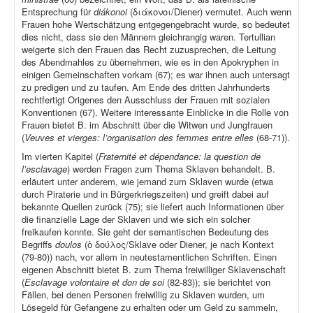
Entsprechung für
diákonoi
(διάκονοι/Diener) vermutet. Auch wenn
Frauen hohe Wertschätzung entgegengebracht wurde, so bedeutet
dies nicht, dass sie den Männern gleichrangig waren. Tertullian
weigerte sich den Frauen das Recht zuzusprechen, die Leitung
des Abendmahles zu übernehmen, wie es in den Apokryphen in
einigen Gemeinschaften vorkam (67); es war ihnen auch untersagt
zu predigen und zu taufen. Am Ende des dritten Jahrhunderts
rechtfertigt Origenes den Ausschluss der Frauen mit sozialen
Konventionen (67). Weitere interessante Einblicke in die Rolle von
Frauen bietet B. im Abschnitt über die Witwen und Jungfrauen
(
Veuves et vierges: l’organisation des femmes entre elles
(68-71)).
Im vierten Kapitel (
Fraternité et dépendance: la question de
l’esclavage
) werden Fragen zum Thema Sklaven behandelt. B.
erläutert unter anderem, wie jemand zum Sklaven wurde (etwa
durch Piraterie und in Bürgerkriegszeiten) und greift dabei auf
bekannte Quellen zurück (75); sie liefert auch Informationen über
die finanzielle Lage der Sklaven und wie sich ein solcher
freikaufen konnte. Sie geht der semantischen Bedeutung des
Begriffs
doulos
(ὁ δούλος/Sklave oder Diener, je nach Kontext
(79-80)) nach, vor allem in neutestamentlichen Schriften. Einen
eigenen Abschnitt bietet B. zum Thema freiwilliger Sklavenschaft
(
Esclavage volontaire et don de soi
(82-83)); sie berichtet von
Fällen, bei denen Personen freiwillig zu Sklaven wurden, um
Lösegeld für Gefangene zu erhalten oder um Geld zu sammeln,