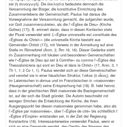
sei (ἡ συναγωγή). Die ἐκκλησία bedeutete demnach die
Versammlung der Bürger, die konstitutive Einrichtung des
Zusammenlebens der Gemeinschaft; Paulus hat daraus die
Vorwegnahme der Versammlung gemacht, die aufgerufen wurde,
vor Gott zusammenzutreten, als die l’«Église de Dieu» (Kirche
Gottes) (17)). B. erinnert daran, dass in diesen Kontexten stets
der Plural verwendet wird: L’«Église universelle est constituée des
«Églises du Christ»» (die universelle Kirche besteht aus
Gemeinden Christi (17)), mit Verweis in der Anmerkung auf eine
Stelle im Römerbrief (Anm. 2, Rm 16, 16). Dieser Gedanke steht
im Zusammenhang mit lokalen und besonderen Gemeinschaften
wie l‘«Église de Dieu qui est à Corinthe» ou comme l‘«Église des
Thessaloniciens qui sont en Dieu et dans le Christ» (17, Anm. 3, 1
Th 1, 1; 2 Co 1, 1). Paulus wendet sich an diese Gemeinschaften
und verortet sie in einer häuslichen Struktur, l’
oikos
(ὁ οἶκος)
,
der
im Lateinischen in
domus
und im Französischen in «
maisonnée
»
(Hausgemeinschaft) seine Entsprechung hat (18). B. hebt hervor,
dass in der griechischen Welt
maisonnée
die Basisgemeinschaft
ist, auf der sich die Stadt gründet. Die Autorin beschreibt mit
wenigen Strichen die Entwicklung der Kirche, die ihren
Ausgangspunkt bei diesen
maisonnées
genommen habe, also als
l’«Église par maisonnées», über l’«Église de cité» bis schließlich l‘
«Église d‘Empire» entstanden sei, in der Zeit der Regierung
Konstantins (18). Interessanterweise verwendet Paulus, wenn er
sich an eine Gemeinde wendet, den Genitiv des Namens des