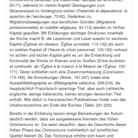
53-71), während im vierten Kapitel Überlegungen zum
Sklavenstand im Vordergrund stehen (
Fraternité et dépendance: la
question de l’esclavage
, 73-92). Gedanken zu
Migrationsbewegungen aus beruflichen Gründen (
Migrations
professionnelles et mobilité religieuse,
93-113) werden im fünften
Kapitel geäußert. Mit Erklärungen wichtiger Strukturen innerhalb
der Kirche macht B. die Leserinnen und Leser sowohl im sechsten
Kapitel (
Églises en réseaux, Église synodale
, 115-132) als auch
im siebten Kapitel (
À l’heure du choix personnel
, 133-152) vertraut.
Im achten und letzten Kapitel geht es um die Entwicklung und
Kontinuität der Kirche im Kleinen und im Großen (
Entre évolution
et continuité: de l’Église à la maison à la Maison de l’Église
, 153-
171). Daran schließen sich eine Zusammenfassung (
Conclusion
,
173-180), die Anmerkungen (
Notes
, 181-207) sowie eine
Auswahlbibliographie an (
Bibliographie sélective
, 209-219), die
hauptsächlich Französisch sprachige Titel, aber auch zahlreiche
englische, wenige italienische, keinen einzigen deutschen Titel
enthält. Wie üblich in französischen Publikationen findet man das
Inhaltsverzeichnis am Ende des Buches (
Table
, 221-223).
Bereits in der Einleitung lassen einige Bemerkungen der Autorin
deutlich werden, dass sie ausgewiesene Kennerin des frühen
Christentums ist. Sie weist daraufhin, dass die Geschichte dieser
frühen Phase des Christentums mehrheitlich auf schriftlichen
Quellen basiert (9). Das Textcorpus erhöhe sich kaum und