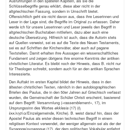
Ausführungen in den späteren Kapiteln, als sie die
Schlüsselbegriffe genau erklärt, diese aber nicht in der
altgriechischen Fassung, sondern in Umschrift bietet.
Offensichtlich geht sie nicht davon aus, dass ihre Leserinnen und
Leser in der Lage sind, die Begriffe im Original zu erfassen. Daher
werde ich für unsere Leserinnen und Leser jeweils den Begriff in
altgriechischen Buchstaben mitliefern, dazu aber auch eine
deutsche Übersetzung. Hilfreich ist auch, dass die Autorin stets
auf Quellen verweist, sei es auf die Texte des Neuen Testaments,
sei es auf Schriften der Kirchenväter, aber auch auf pagane
Textstellen. Damit erhalten ihre Aussagen ein wissenschaftliches
Fundament und zeigen übrigens ihre enorme Kenntnis der antiken
christlichen Literatur. Es bleibt noch der Hinweis, dass B. nicht nur
für Theologen schreibt, sondern auch für an den antiken Sprachen
Interessierte.
Den Auftakt im ersten Kapitel bildet der Hinweis, dass in den
ältesten christlichen Texten, nämlich in den autobiographischen
Briefen des Paulus, die in den 50er Jahren auf Griechisch verfasst
wurden, die Gemeinschaft der Schüler Christi erscheint, basierend
auf dem Begriff: Versammlung (
«rassemblement»
, 17), im
Ursprungssinn des Wortes
ekklesia
(17) (ἡ
ἐκκλησία/Einzelgemeinde, Kirche). B. weist darauf hin, dass der
Apostel Paulus als erster diesen technischen Begriff in einem
religiösen Kontext verwendet, der weniger allgemein sei als der der
Synagoge/
synagogue
(17), der dem politischen Vokabular entlehnt