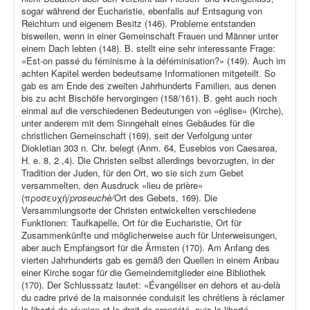
sogar während der Eucharistie, ebenfalls auf Entsagung von
Reichtum und eigenem Besitz (146). Probleme entstanden
bisweilen, wenn in einer Gemeinschaft Frauen und Männer unter
einem Dach lebten (148). B. stellt eine sehr interessante Frage:
«Est-on passé du féminisme à la déféminisation?» (149). Auch im
achten Kapitel werden bedeutsame Informationen mitgeteilt. So
gab es am Ende des zweiten Jahrhunderts Familien, aus denen
bis zu acht Bischöfe hervorgingen (158/161). B. geht auch noch
einmal auf die verschiedenen Bedeutungen von «église» (Kirche),
unter anderem mit dem Sinngehalt eines Gebäudes für die
christlichen Gemeinschaft (169), seit der Verfolgung unter
Diokletian 303 n. Chr. belegt (Anm. 64, Eusebios von Caesarea,
H. e. 8, 2 ,4). Die Christen selbst allerdings bevorzugten, in der
Tradition der Juden, für den Ort, wo sie sich zum Gebet
versammelten, den Ausdruck «lieu de prière»
(προσευχή/
proseuchè/
Ort des Gebets, 169). Die
Versammlungsorte der Christen entwickelten verschiedene
Funktionen: Taufkapelle, Ort für die Eucharistie, Ort für
Zusammenkünfte und möglicherweise auch für Unterweisungen,
aber auch Empfangsort für die Ärmsten (170). Am Anfang des
vierten Jahrhunderts gab es gemäß den Quellen in einem Anbau
einer Kirche sogar für die Gemeindemitglieder eine Bibliothek
(170). Der Schlusssatz lautet: «Évangéliser en dehors et au-delà
du cadre privé de la maisonnée conduisit les chrétiens à réclamer
la liberté de réunion et le droit de propriété, puis la liberté