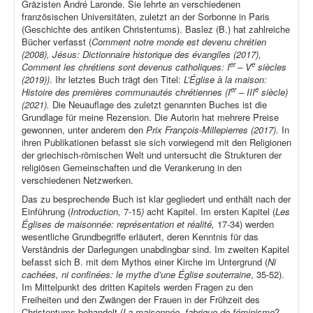
Gräzisten André Laronde. Sie lehrte an verschiedenen
französischen Universitäten, zuletzt an der Sorbonne in Paris
(Geschichte des antiken Christentums). Baslez (B.) hat zahlreiche
Bücher verfasst (
Comment notre monde est devenu chrétien
(2008), Jésus: Dictionnaire historique des évangiles (2017),
er
e
Comment les chrétiens sont devenus catholiques: I
– V
siècles
(2019))
. Ihr letztes Buch trägt den Titel:
L’Église à la maison:
er
e
Histoire des premières communautés chrétiennes (I
– III
siècle)
(2021).
Die Neuauflage des zuletzt genannten Buches ist die
Grundlage für meine Rezension. Die Autorin hat mehrere Preise
gewonnen, unter anderem den
Prix François-Millepierres (2017).
In
ihren Publikationen befasst sie sich vorwiegend mit den Religionen
der griechisch-römischen Welt und untersucht die Strukturen der
religiösen Gemeinschaften und die Verankerung in den
verschiedenen Netzwerken.
Das zu besprechende Buch ist klar gegliedert und enthält nach der
Einführung (
Introduction,
7-15
)
acht Kapitel. Im ersten Kapitel (
Les
Églises de maisonnée: représentation et réalité,
17-34) werden
wesentliche Grundbegriffe erläutert, deren Kenntnis für das
Verständnis der Darlegungen unabdingbar sind. Im zweiten Kapitel
befasst sich B. mit dem Mythos einer Kirche im Untergrund (
Ni
cachées, ni confinées: le mythe d’une Église souterraine
, 35-52).
Im Mittelpunkt des dritten Kapitels werden Fragen zu den
Freiheiten und den Zwängen der Frauen in der Frühzeit des
Christentums behandelt (
La maisonnée, fabrique de féminisme
?,