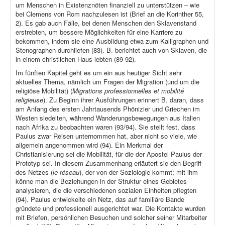
um Menschen in Existenznöten finanziell zu unterstützen – wie
bei Clemens von Rom nachzulesen ist (Brief an die Korinther 55,
2). Es gab auch Fälle, bei denen Menschen den Sklavenstand
erstrebten, um bessere Möglichkeiten für eine Karriere zu
bekommen, indem sie eine Ausbildung etwa zum Kalligraphen und
Stenographen durchliefen (83). B. berichtet auch von Sklaven, die
in einem christlichen Haus lebten (89-92).
Im fünften Kapitel geht es um ein aus heutiger Sicht sehr
aktuelles Thema, nämlich um Fragen der Migration (und um die
religiöse Mobilität) (
Migrations professionnelles et mobilité
religieuse
). Zu Beginn ihrer Ausführungen erinnert B. daran, dass
am Anfang des ersten Jahrtausends Phönizier und Griechen im
Westen siedelten, während Wanderungsbewegungen aus Italien
nach Afrika zu beobachten waren (93/94). Sie stellt fest, dass
Paulus zwar Reisen unternommen hat, aber nicht so viele, wie
allgemein angenommen wird (94). Ein Merkmal der
Christianisierung sei die Mobilität, für die der Apostel Paulus der
Prototyp sei. In diesem Zusammenhang erläutert sie den Begriff
des Netzes (
le réseau
), der von der Soziologie kommt; mit ihm
könne man die Beziehungen in der Struktur eines Gebietes
analysieren, die die verschiedenen sozialen Einheiten pflegten
(94). Paulus entwickelte ein Netz, das auf familiäre Bande
gründete und professionell ausgerichtet war. Die Kontakte wurden
mit Briefen, persönlichen Besuchen und solcher seiner Mitarbeiter