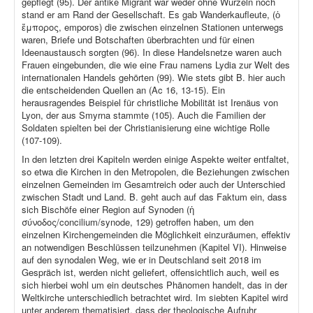
gepflegt (95). Der antike Migrant war weder ohne Wurzeln noch
stand er am Rand der Gesellschaft. Es gab Wanderkaufleute, (ὁ
ἔμπορος, emporos) die zwischen einzelnen Stationen unterwegs
waren, Briefe und Botschaften überbrachten und für einen
Ideenaustausch sorgten (96). In diese Handelsnetze waren auch
Frauen eingebunden, die wie eine Frau namens Lydia zur Welt des
internationalen Handels gehörten (99). Wie stets gibt B. hier auch
die entscheidenden Quellen an (Ac 16, 13-15). Ein
herausragendes Beispiel für christliche Mobilität ist Irenäus von
Lyon, der aus Smyrna stammte (105). Auch die Familien der
Soldaten spielten bei der Christianisierung eine wichtige Rolle
(107-109).
In den letzten drei Kapiteln werden einige Aspekte weiter entfaltet,
so etwa die Kirchen in den Metropolen, die Beziehungen zwischen
einzelnen Gemeinden im Gesamtreich oder auch der Unterschied
zwischen Stadt und Land. B. geht auch auf das Faktum ein, dass
sich Bischöfe einer Region auf Synoden (ἡ
σύνοδος/concilium/synode, 129) getroffen haben, um den
einzelnen Kirchengemeinden die Möglichkeit einzuräumen, effektiv
an notwendigen Beschlüssen teilzunehmen (Kapitel VI). Hinweise
auf den synodalen Weg, wie er in Deutschland seit 2018 im
Gespräch ist, werden nicht geliefert, offensichtlich auch, weil es
sich hierbei wohl um ein deutsches Phänomen handelt, das in der
Weltkirche unterschiedlich betrachtet wird. Im siebten Kapitel wird
unter anderem thematisiert, dass der theologische Aufruhr