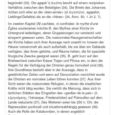
begründet (33). Die
agapè/
ἡ ἀγάπη beruht auf einem reziproken
Verhältnis zwischen den Beteiligten (34). Die Briefe des Johannes
richten sich eher an die
«bien-aimés»
(οἱ ἀγαπητοί, agapétoi,
Lieblinge/Geliebte) als an die
«frères»
(34, Anm. 50, 1 Jn 2, 7).
Im zweiten Kapitel (
Ni cachées, ni confinées: le mythe d’une
Église souterraine
) möchte B. den Mythos einer Kirche im
Untergrund widerlegen, deren Gruppierungen nur versteckt und
einsperrt gewesen seien. Die
maisonnées/
Hausgemeinschaften
der Kirche haben sich ihrer Aussage nach sowohl im Inneren der
Häuser versammelt als auch außerhalb, bis sie über ein Gebäude
verfügten, das ihnen gehörte, und Räume hatten, die für spezielle
liturgische Zwecke geeignet waren (35). B. geht kurz auf den
Briefwechsel zwischen Kaiser Trajan und Plinius ein, in dem die
Regeln für die Verfolgung der Christen genau formuliert sind (36).
Ihre Grundthese besteht aber in der Aussage, dass in
gewöhnlichen Zeiten und wenn auf Denunziation verzichtet wurde
die Christen ein normales Leben führen konnten (37). Aus ihrer
Sicht waren die
maisonnées
Refugien, in denen die staatlichen
Kräfte nicht tätig wurden. Sie vertritt die Meinung, dass sich in
östlichen Städten das Eingreifen des «gardien de la paix» (ὁ
εἰρηνάρκης, l’irénarque, Friedenshüter) auf Patrouillen auf dem
Lande reduzierte (37). Des Weiteren seien bis 250 n. Chr. die
Repressalien punktuell und situationsabhängig gewesen (39).
Auch die Rolle der Katakomben, in denen angeblich