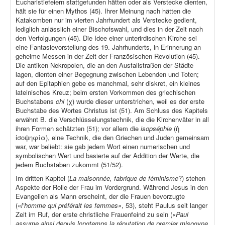
Eucharistiefeiern stattgefunden hätten oder als Verstecke dienten,
hält sie für einen Mythos (45). Ihrer Meinung nach hätten die
Katakomben nur im vierten Jahrhundert als Verstecke gedient,
lediglich anlässlich einer Bischofswahl, und dies in der Zeit nach
den Verfolgungen (45). Die Idee einer unterirdischen Kirche sei
eine Fantasievorstellung des 19. Jahrhunderts, in Erinnerung an
geheime Messen in der Zeit der Französischen Revolution (45).
Die antiken Nekropolen, die an den Ausfallstraßen der Städte
lagen, dienten einer Begegnung zwischen Lebenden und Toten;
auf den Epitaphien gebe es manchmal, sehr diskret, ein kleines
lateinisches Kreuz; beim ersten Vorkommen des griechischen
Buchstabens
chi
(χ) wurde dieser unterstrichen, weil es der erste
Buchstabe des Wortes Christus ist (51). Am Schluss des Kapitels
erwähnt B. die Verschlüsselungstechnik, die die Kirchenväter in all
ihren Formen schätzten (51); vor allem die
isopséphie
(ἡ
ἰσοψηφία), eine Technik, die den Griechen und Juden gemeinsam
war, war beliebt: sie gab jedem Wort einen numerischen und
symbolischen Wert und basierte auf der Addition der Werte, die
jedem Buchstaben zukommt (51/52).
Im dritten Kapitel (
La maisonnée, fabrique de féminisme
?) stehen
Aspekte der Rolle der Frau im Vordergrund. Während Jesus in den
Evangelien als Mann erscheint, der die Frauen bevorzugte
(«
l’homme qui préférait les femmes»
, 53), steht Paulus seit langer
Zeit im Ruf, der erste christliche Frauenfeind zu sein («
Paul
assume ainsi depuis longtemps la réputation de premier misogyne