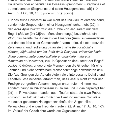
Hausherrn oder er benutzt ein Possessivpronomen: «Stéphanas et
sa maisonnée» (Stephanas und seine Hausgemeinschaft) (19,
Anm. 5, 1 Co, 16, 15: τὴν οἰκίαν Στεφανᾶ).
Für das frühe Christentum war nicht das Individuum entscheidend,
sondern die Gruppe, die in einer Hausgemeinschaft lebt (20). In
den
Acta Apostolorum
wird die Kirche von Jerusalem mit dem
Begriff
pléthos
(ὁ πλῆθος, Menschenmenge) bezeichnet, ein
Wort, das bereits die Juden in der Diaspora (Anm. 9) verwendeten
und das die Idee einer Gemeinschaft vermittelte, die sich trotz der
Zerstreuung und Isolierung organisiert hatte (
le vocabulaire
pléthos, déjà utilisé par les Juifs de la Diaspora, véhiculait l’idée
d’une communauté comptabilisée et organisée malgré la
dispersion et l’isolement,
20). In Opposition dazu steht der Begriff
ochlos
(ὁ ὄχλος, ungeordnete Menge), den die Griechen für eine
konfuse und nicht bezifferbare Menschenmenge anwendeten (20).
Die Ausführungen der Autorin bieten viele interessante Details und
Facetten. Wie nebenbei erfährt man, dass Jesus nicht immer der
Prediger vor großen Versammlungen unter freiem Himmel war,
sondern häufig in Privathäusern in Galiläa und Judäa gepredigt hat
(21). In Privathäusern fanden auch Taufen statt, die etwa Petrus
vornahm; so ließ sich ein römischer Centurio namens Cornelius
mit seiner gesamten Hausgemeinschaft, den Angestellten,
Verwandten und engen Freunden taufen (22, Anm. 17, Ac 10, 1-7).
Im Verlauf der Geschichte wurde die Organisation der