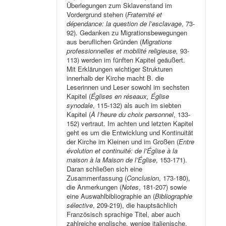
Überlegungen zum Sklavenstand im
Vordergrund stehen (
Fraternité et
dépendance: la question de l’esclavage
, 73-
92). Gedanken zu Migrationsbewegungen
aus beruflichen Gründen (
Migrations
professionnelles et mobilité religieuse,
93-
113) werden im fünften Kapitel geäußert.
Mit Erklärungen wichtiger Strukturen
innerhalb der Kirche macht B. die
Leserinnen und Leser sowohl im sechsten
Kapitel (
Églises en réseaux, Église
synodale
, 115-132) als auch im siebten
Kapitel (
À l’heure du choix personnel
, 133-
152) vertraut. Im achten und letzten Kapitel
geht es um die Entwicklung und Kontinuität
der Kirche im Kleinen und im Großen (
Entre
évolution et continuité: de l’Église à la
maison à la Maison de l’Église
, 153-171).
Daran schließen sich eine
Zusammenfassung (
Conclusion
, 173-180),
die Anmerkungen (
Notes
, 181-207) sowie
eine Auswahlbibliographie an (
Bibliographie
sélective
, 209-219), die hauptsächlich
Französisch sprachige Titel, aber auch
zahlreiche englische, wenige italienische,