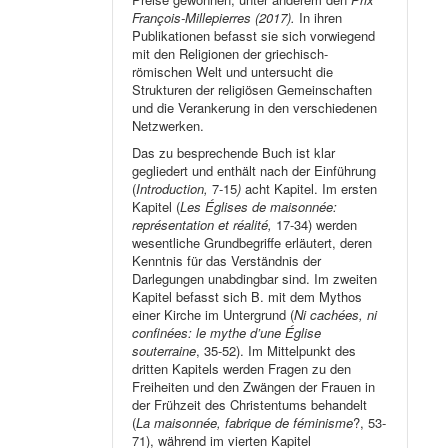
François-Millepierres (2017).
In ihren
Publikationen befasst sie sich vorwiegend
mit den Religionen der griechisch-
römischen Welt und untersucht die
Strukturen der religiösen Gemeinschaften
und die Verankerung in den verschiedenen
Netzwerken.
Das zu besprechende Buch ist klar
gegliedert und enthält nach der Einführung
(
Introduction,
7-15
)
acht Kapitel. Im ersten
Kapitel (
Les Églises de maisonnée:
représentation et réalité,
17-34) werden
wesentliche Grundbegriffe erläutert, deren
Kenntnis für das Verständnis der
Darlegungen unabdingbar sind. Im zweiten
Kapitel befasst sich B. mit dem Mythos
einer Kirche im Untergrund (
Ni cachées, ni
confinées: le mythe d’une Église
souterraine
, 35-52). Im Mittelpunkt des
dritten Kapitels werden Fragen zu den
Freiheiten und den Zwängen der Frauen in
der Frühzeit des Christentums behandelt
(
La maisonnée, fabrique de féminisme
?, 53-
71), während im vierten Kapitel