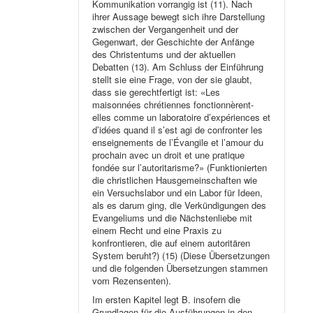
Kommunikation vorrangig ist (11). Nach
ihrer Aussage bewegt sich ihre Darstellung
zwischen der Vergangenheit und der
Gegenwart, der Geschichte der Anfänge
des Christentums und der aktuellen
Debatten (13). Am Schluss der Einführung
stellt sie eine Frage, von der sie glaubt,
dass sie gerechtfertigt ist: «Les
maisonnées chrétiennes fonctionnèrent-
elles comme un laboratoire d’expériences et
d’idées quand il s’est agi de confronter les
enseignements de l’Évangile et l’amour du
prochain avec un droit et une pratique
fondée sur l’autoritarisme?» (Funktionierten
die christlichen Hausgemeinschaften wie
ein Versuchslabor und ein Labor für Ideen,
als es darum ging, die Verkündigungen des
Evangeliums und die Nächstenliebe mit
einem Recht und eine Praxis zu
konfrontieren, die auf einem autoritären
System beruht?) (15) (Diese Übersetzungen
und die folgenden Übersetzungen stammen
vom Rezensenten).
Im ersten Kapitel legt B. insofern die
Grundlagen für die Ausführungen in den