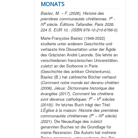
MONATS
Baslez, M. – F. (2026), Histoire des
er
premières communautés chrétiennes. I
-
e
III
siècle. Éditions Tallandier, Paris 2026.
224 S. EUR 10,- (ISBN 979-10-210-6766-0).
Marie-Françoise Baslez (1946-2022)
studierte unter anderem Geschichte und
verfasste ihre Dissertation unter der Ägide
des Gräzisten André Laronde. Sie lehrte an
verschiedenen französischen Universitäten,
zuletzt an der Sorbonne in Paris
(Geschichte des antiken Christentums).
Baslez (B.) hat zahlreiche Bücher verfasst
(
Comment notre monde est devenu chrétien
(2008), Jésus: Dictionnaire historique des
évangiles (2017), Comment les chrétiens
er
e
sont devenus catholiques: I
– V
siècles
(2019))
. Ihr letztes Buch trägt den Titel:
L’Église à la maison: Histoire des premières
er
e
communautés chrétiennes (I
– III
siècle)
(2021).
Die Neuauflage des zuletzt
genannten Buches ist die Grundlage für
meine Rezension. Die Autorin hat mehrere
Preise gewonnen, unter anderem den
Prix