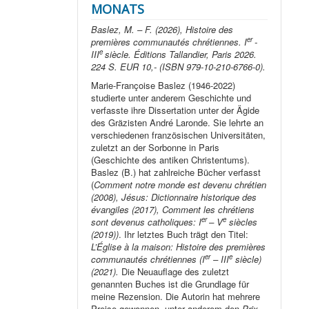
MONATS
Baslez, M. – F. (2026), Histoire des
er
premières communautés chrétiennes. I
-
e
III
siècle. Éditions Tallandier, Paris 2026.
224 S. EUR 10,- (ISBN 979-10-210-6766-0).
Marie-Françoise Baslez (1946-2022)
studierte unter anderem Geschichte und
verfasste ihre Dissertation unter der Ägide
des Gräzisten André Laronde. Sie lehrte an
verschiedenen französischen Universitäten,
zuletzt an der Sorbonne in Paris
(Geschichte des antiken Christentums).
Baslez (B.) hat zahlreiche Bücher verfasst
(
Comment notre monde est devenu chrétien
(2008), Jésus: Dictionnaire historique des
évangiles (2017), Comment les chrétiens
er
e
sont devenus catholiques: I
– V
siècles
(2019))
. Ihr letztes Buch trägt den Titel:
L’Église à la maison: Histoire des premières
er
e
communautés chrétiennes (I
– III
siècle)
(2021).
Die Neuauflage des zuletzt
genannten Buches ist die Grundlage für
meine Rezension. Die Autorin hat mehrere
Preise gewonnen, unter anderem den
Prix