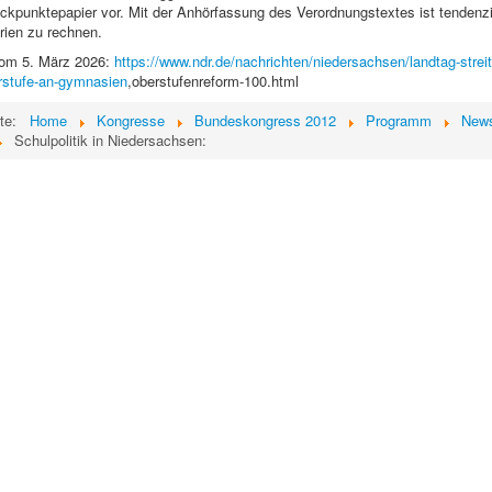
Eckpunktepapier vor. Mit der Anhörfassung des Verordnungstextes ist tendenzi
ien zu rechnen.
om 5. März 2026:
https://www.ndr.de/nachrichten/niedersachsen/landtag-streit
rstufe-an-gymnasien
,oberstufenreform-100.html
ite:
Home
Kongresse
Bundeskongress 2012
Programm
News
Schulpolitik in Niedersachsen: