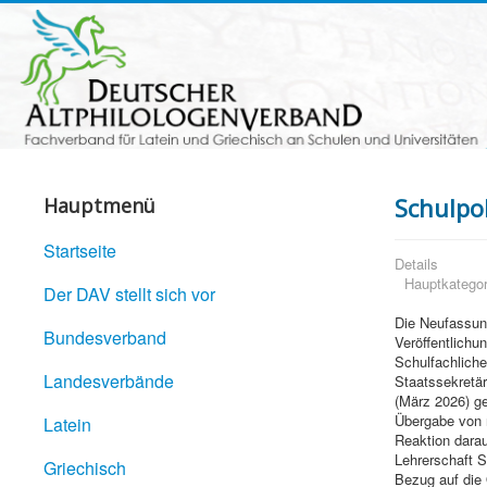
Schulpol
Hauptmenü
Startseite
Details
Hauptkategor
Der DAV stellt sich vor
Die Neufassun
Bundesverband
Veröffentlich
Schulfachlich
Landesverbände
Staatssekretär
(März 2026) g
Übergabe von r
Latein
Reaktion darauf
Lehrerschaft 
Griechisch
Bezug auf die 