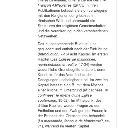
François-Millepierres (2017).
In ihren
Publikationen befasst sie sich vorwiegend
mit den Religionen der griechisch-
römischen Welt und untersucht die
Strukturen der religiösen Gemeinschaften
und die Verankerung in den verschiedenen
Netzwerken.
Das zu besprechende Buch ist klar
gegliedert und enthält nach der Einführung
(
Introduction,
7-15
)
acht Kapitel. Im ersten
Kapitel (
Les Églises de maisonnée:
représentation et réalité,
17-34) werden
wesentliche Grundbegriffe erläutert, deren
Kenntnis für das Verständnis der
Darlegungen unabdingbar sind. Im zweiten
Kapitel befasst sich B. mit dem Mythos
einer Kirche im Untergrund (
Ni cachées, ni
confinées: le mythe d’une Église
souterraine
, 35-52). Im Mittelpunkt des
dritten Kapitels werden Fragen zu den
Freiheiten und den Zwängen der Frauen in
der Frühzeit des Christentums behandelt
(
La maisonnée, fabrique de féminisme
?, 53-
71), während im vierten Kapitel