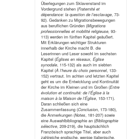
Überlegungen zum Sklavenstand im
Vordergrund stehen (
Fraternité et
dépendance: la question de l’esclavage
, 73-
92). Gedanken zu Migrationsbewegungen
aus beruflichen Gründen (
Migrations
professionnelles et mobilité religieuse,
93-
113) werden im fünften Kapitel geäußert.
Mit Erklärungen wichtiger Strukturen
innerhalb der Kirche macht B. die
Leserinnen und Leser sowohl im sechsten
Kapitel (
Églises en réseaux, Église
synodale
, 115-132) als auch im siebten
Kapitel (
À l’heure du choix personnel
, 133-
152) vertraut. Im achten und letzten Kapitel
geht es um die Entwicklung und Kontinuität
der Kirche im Kleinen und im Großen (
Entre
évolution et continuité: de l’Église à la
maison à la Maison de l’Église
, 153-171).
Daran schließen sich eine
Zusammenfassung (
Conclusion
, 173-180),
die Anmerkungen (
Notes
, 181-207) sowie
eine Auswahlbibliographie an (
Bibliographie
sélective
, 209-219), die hauptsächlich
Französisch sprachige Titel, aber auch
zahlreiche englische, wenige italienische,