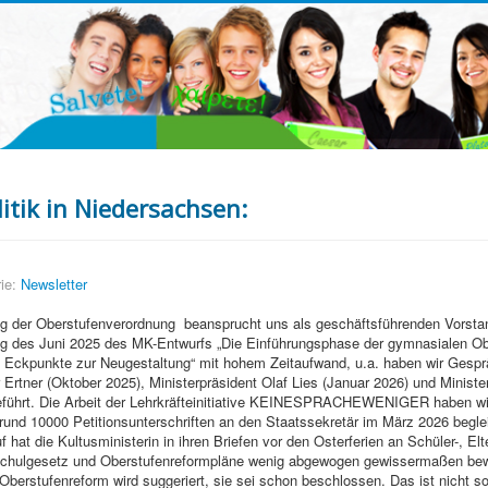
itik in Niedersachsen:
ie:
Newsletter
g der Oberstufenverordnung beansprucht uns als geschäftsführenden Vorstan
ung des Juni 2025 des MK-Entwurfs „Die Einführungsphase der gymnasialen Ob
e Eckpunkte zur Neugestaltung“ mit hohem Zeitaufwand, u.a. haben wir Gespr
 Ertner (Oktober 2025), Ministerpräsident Olaf Lies (Januar 2026) und Minist
eführt. Die Arbeit der Lehrkräfteinitiative KEINESPRACHEWENIGER haben wir
und 10000 Petitionsunterschriften an den Staatssekretär im März 2026 beglei
 hat die Kultusministerin in ihren Briefen vor den Osterferien an Schüler-, Elt
Schulgesetz und Oberstufenreformpläne wenig abgewogen gewissermaßen bew
Oberstufenreform wird suggeriert, sie sei schon beschlossen. Das ist nicht so.