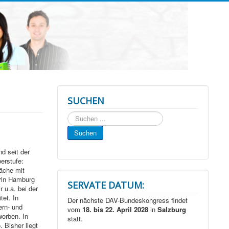
SUCHEN
Suchen
...
Suchen
d seit der
erstufe:
äche mit
erin Hamburg
SERVATE DATUM:
 u.a. bei der
tet. In
Der nächste DAV-Bundeskongress findet
ern- und
vom
18. bis 22. April 2028
in
Salzburg
orben. In
statt.
 Bisher liegt