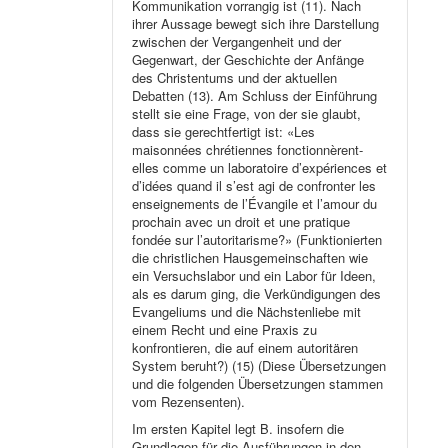
Kommunikation vorrangig ist (11). Nach
ihrer Aussage bewegt sich ihre Darstellung
zwischen der Vergangenheit und der
Gegenwart, der Geschichte der Anfänge
des Christentums und der aktuellen
Debatten (13). Am Schluss der Einführung
stellt sie eine Frage, von der sie glaubt,
dass sie gerechtfertigt ist: «Les
maisonnées chrétiennes fonctionnèrent-
elles comme un laboratoire d’expériences et
d’idées quand il s’est agi de confronter les
enseignements de l’Évangile et l’amour du
prochain avec un droit et une pratique
fondée sur l’autoritarisme?» (Funktionierten
die christlichen Hausgemeinschaften wie
ein Versuchslabor und ein Labor für Ideen,
als es darum ging, die Verkündigungen des
Evangeliums und die Nächstenliebe mit
einem Recht und eine Praxis zu
konfrontieren, die auf einem autoritären
System beruht?) (15) (Diese Übersetzungen
und die folgenden Übersetzungen stammen
vom Rezensenten).
Im ersten Kapitel legt B. insofern die
Grundlagen für die Ausführungen in den