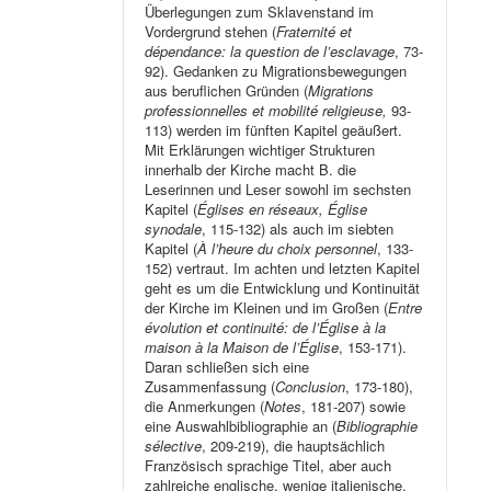
Überlegungen zum Sklavenstand im
Vordergrund stehen (
Fraternité et
dépendance: la question de l’esclavage
, 73-
92). Gedanken zu Migrationsbewegungen
aus beruflichen Gründen (
Migrations
professionnelles et mobilité religieuse,
93-
113) werden im fünften Kapitel geäußert.
Mit Erklärungen wichtiger Strukturen
innerhalb der Kirche macht B. die
Leserinnen und Leser sowohl im sechsten
Kapitel (
Églises en réseaux, Église
synodale
, 115-132) als auch im siebten
Kapitel (
À l’heure du choix personnel
, 133-
152) vertraut. Im achten und letzten Kapitel
geht es um die Entwicklung und Kontinuität
der Kirche im Kleinen und im Großen (
Entre
évolution et continuité: de l’Église à la
maison à la Maison de l’Église
, 153-171).
Daran schließen sich eine
Zusammenfassung (
Conclusion
, 173-180),
die Anmerkungen (
Notes
, 181-207) sowie
eine Auswahlbibliographie an (
Bibliographie
sélective
, 209-219), die hauptsächlich
Französisch sprachige Titel, aber auch
zahlreiche englische, wenige italienische,