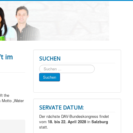
ft im
SUCHEN
Suchen
...
Suchen
ft the
m Motto „Water
SERVATE DATUM:
Der nächste DAV-Bundeskongress findet
vom
18. bis 22. April 2028
in
Salzburg
statt.