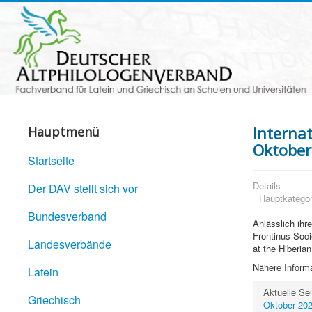
Interna
Hauptmenü
Oktober
Startseite
Details
Der DAV stellt sich vor
Hauptkategor
Bundesverband
Anlässlich ihr
Frontinus Soci
Landesverbände
at the Hiberia
Nähere Informa
Latein
Aktuelle Se
Griechisch
Oktober 20