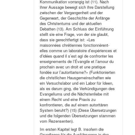
Kommunikation vorrangig ist (11). Nach
ihrer Aussage bewegt sich ihre Darstellung
zwischen der Vergangenheit und der
Gegenwart, der Geschichte der Anfänge
des Christentums und der aktuellen
Debatten (13). Am Schluss der Einführung
stellt sie eine Frage, von der sie glaubt,
dass sie gerechtfertigt ist: «Les
maisonnées chrétiennes fonctionnèrent-
elles comme un laboratoire d’expériences et
d’idées quand il s’est agi de confronter les
enseignements de l’Évangile et l’amour du
prochain avec un droit et une pratique
fondée sur l’autoritarisme?» (Funktionierten
die christlichen Hausgemeinschaften wie
ein Versuchslabor und ein Labor für Ideen,
als es darum ging, die Verkündigungen des
Evangeliums und die Nächstenliebe mit
einem Recht und eine Praxis zu
konfrontieren, die auf einem autoritären
System beruht?) (15) (Diese Übersetzungen
und die folgenden Übersetzungen stammen
vom Rezensenten).
Im ersten Kapitel legt B. insofern die
Grundlagen für die Ausführungen in den