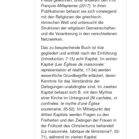
François-Millepierres (2017).
In ihren
Publikationen befasst sie sich vorwiegend
mit den Religionen der griechisch-
römischen Welt und untersucht die
Strukturen der religiösen Gemeinschaften
und die Verankerung in den verschiedenen
Netzwerken.
Das zu besprechende Buch ist klar
gegliedert und enthält nach der Einführung
(
Introduction,
7-15
)
acht Kapitel. Im ersten
Kapitel (
Les Églises de maisonnée:
représentation et réalité,
17-34) werden
wesentliche Grundbegriffe erläutert, deren
Kenntnis für das Verständnis der
Darlegungen unabdingbar sind. Im zweiten
Kapitel befasst sich B. mit dem Mythos
einer Kirche im Untergrund (
Ni cachées, ni
confinées: le mythe d’une Église
souterraine
, 35-52). Im Mittelpunkt des
dritten Kapitels werden Fragen zu den
Freiheiten und den Zwängen der Frauen in
der Frühzeit des Christentums behandelt
(
La maisonnée, fabrique de féminisme
?, 53-
71), während im vierten Kapitel