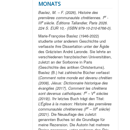
MONATS
Baslez, M. – F. (2026), Histoire des
er
premières communautés chrétiennes. I
-
e
III
siècle. Éditions Tallandier, Paris 2026.
224 S. EUR 10,- (ISBN 979-10-210-6766-0).
Marie-Françoise Baslez (1946-2022)
studierte unter anderem Geschichte und
verfasste ihre Dissertation unter der Ägide
des Gräzisten André Laronde. Sie lehrte an
verschiedenen französischen Universitäten,
zuletzt an der Sorbonne in Paris
(Geschichte des antiken Christentums).
Baslez (B.) hat zahlreiche Bücher verfasst
(
Comment notre monde est devenu chrétien
(2008), Jésus: Dictionnaire historique des
évangiles (2017), Comment les chrétiens
er
e
sont devenus catholiques: I
– V
siècles
(2019))
. Ihr letztes Buch trägt den Titel:
L’Église à la maison: Histoire des premières
er
e
communautés chrétiennes (I
– III
siècle)
(2021).
Die Neuauflage des zuletzt
genannten Buches ist die Grundlage für
meine Rezension. Die Autorin hat mehrere
Preise gewonnen, unter anderem den
Prix