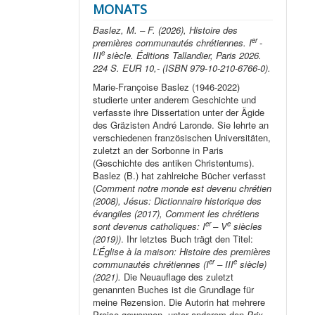
MONATS
Baslez, M. – F. (2026), Histoire des
er
premières communautés chrétiennes. I
-
e
III
siècle. Éditions Tallandier, Paris 2026.
224 S. EUR 10,- (ISBN 979-10-210-6766-0).
Marie-Françoise Baslez (1946-2022)
studierte unter anderem Geschichte und
verfasste ihre Dissertation unter der Ägide
des Gräzisten André Laronde. Sie lehrte an
verschiedenen französischen Universitäten,
zuletzt an der Sorbonne in Paris
(Geschichte des antiken Christentums).
Baslez (B.) hat zahlreiche Bücher verfasst
(
Comment notre monde est devenu chrétien
(2008), Jésus: Dictionnaire historique des
évangiles (2017), Comment les chrétiens
er
e
sont devenus catholiques: I
– V
siècles
(2019))
. Ihr letztes Buch trägt den Titel:
L’Église à la maison: Histoire des premières
er
e
communautés chrétiennes (I
– III
siècle)
(2021).
Die Neuauflage des zuletzt
genannten Buches ist die Grundlage für
meine Rezension. Die Autorin hat mehrere
Preise gewonnen, unter anderem den
Prix