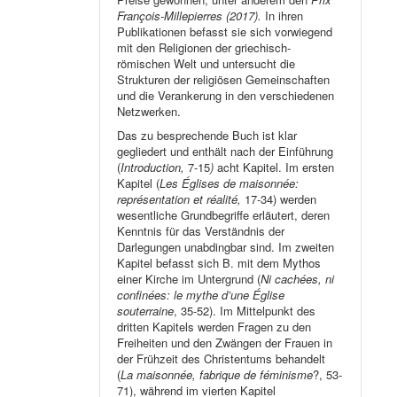
François-Millepierres (2017).
In ihren
Publikationen befasst sie sich vorwiegend
mit den Religionen der griechisch-
römischen Welt und untersucht die
Strukturen der religiösen Gemeinschaften
und die Verankerung in den verschiedenen
Netzwerken.
Das zu besprechende Buch ist klar
gegliedert und enthält nach der Einführung
(
Introduction,
7-15
)
acht Kapitel. Im ersten
Kapitel (
Les Églises de maisonnée:
représentation et réalité,
17-34) werden
wesentliche Grundbegriffe erläutert, deren
Kenntnis für das Verständnis der
Darlegungen unabdingbar sind. Im zweiten
Kapitel befasst sich B. mit dem Mythos
einer Kirche im Untergrund (
Ni cachées, ni
confinées: le mythe d’une Église
souterraine
, 35-52). Im Mittelpunkt des
dritten Kapitels werden Fragen zu den
Freiheiten und den Zwängen der Frauen in
der Frühzeit des Christentums behandelt
(
La maisonnée, fabrique de féminisme
?, 53-
71), während im vierten Kapitel