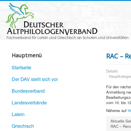
RAC – R
Hauptmenü
Startseite
Details
Hauptkategor
Der DAV stellt sich vor
Für den nächst
Bundesverband
Anmeldung nac
Bearbeitungsze
Landesverbände
vom 10. bis 12
Näheres auf
h
Latein
Aktuelle Se
Griechisch
RAC – Reru