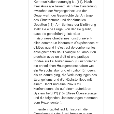
Kommunikation vorrangig ist (11). Nach
ihrer Aussage bewegt sich ihre Darstellung
zwischen der Vergangenheit und der
Gegenwart, der Geschichte der Anfänge
des Christentums und der aktuellen
Debatten (13). Am Schluss der Einführung
stellt sie eine Frage, von der sie glaubt,
dass sie gerechtfertigt ist: «Les
maisonnées chrétiennes fonctionnèrent-
elles comme un laboratoire d’expériences et
d’idées quand il s’est agi de confronter les
enseignements de l’Évangile et l’amour du
prochain avec un droit et une pratique
fondée sur l’autoritarisme?» (Funktionierten
die christlichen Hausgemeinschaften wie
ein Versuchslabor und ein Labor für Ideen,
als es darum ging, die Verkündigungen des
Evangeliums und die Nächstenliebe mit
einem Recht und eine Praxis zu
konfrontieren, die auf einem autoritären
System beruht?) (15) (Diese Übersetzungen
und die folgenden Übersetzungen stammen
vom Rezensenten).
Im ersten Kapitel legt B. insofern die
Grundlagen für die Ausführungen in den