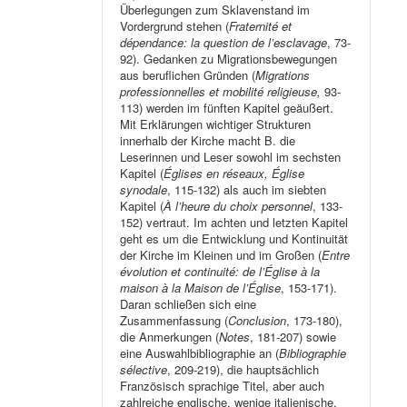
Überlegungen zum Sklavenstand im
Vordergrund stehen (
Fraternité et
dépendance: la question de l’esclavage
, 73-
92). Gedanken zu Migrationsbewegungen
aus beruflichen Gründen (
Migrations
professionnelles et mobilité religieuse,
93-
113) werden im fünften Kapitel geäußert.
Mit Erklärungen wichtiger Strukturen
innerhalb der Kirche macht B. die
Leserinnen und Leser sowohl im sechsten
Kapitel (
Églises en réseaux, Église
synodale
, 115-132) als auch im siebten
Kapitel (
À l’heure du choix personnel
, 133-
152) vertraut. Im achten und letzten Kapitel
geht es um die Entwicklung und Kontinuität
der Kirche im Kleinen und im Großen (
Entre
évolution et continuité: de l’Église à la
maison à la Maison de l’Église
, 153-171).
Daran schließen sich eine
Zusammenfassung (
Conclusion
, 173-180),
die Anmerkungen (
Notes
, 181-207) sowie
eine Auswahlbibliographie an (
Bibliographie
sélective
, 209-219), die hauptsächlich
Französisch sprachige Titel, aber auch
zahlreiche englische, wenige italienische,