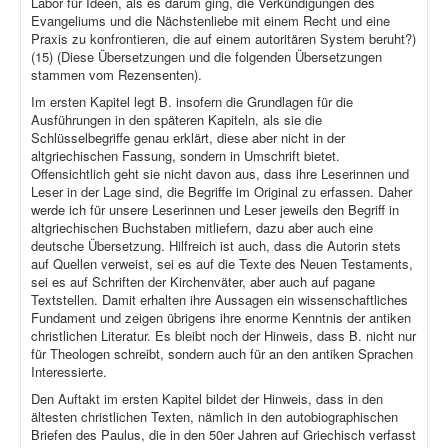
Labor für Ideen, als es darum ging, die Verkündigungen des
Evangeliums und die Nächstenliebe mit einem Recht und eine
Praxis zu konfrontieren, die auf einem autoritären System beruht?)
(15) (Diese Übersetzungen und die folgenden Übersetzungen
stammen vom Rezensenten).
Im ersten Kapitel legt B. insofern die Grundlagen für die
Ausführungen in den späteren Kapiteln, als sie die
Schlüsselbegriffe genau erklärt, diese aber nicht in der
altgriechischen Fassung, sondern in Umschrift bietet.
Offensichtlich geht sie nicht davon aus, dass ihre Leserinnen und
Leser in der Lage sind, die Begriffe im Original zu erfassen. Daher
werde ich für unsere Leserinnen und Leser jeweils den Begriff in
altgriechischen Buchstaben mitliefern, dazu aber auch eine
deutsche Übersetzung. Hilfreich ist auch, dass die Autorin stets
auf Quellen verweist, sei es auf die Texte des Neuen Testaments,
sei es auf Schriften der Kirchenväter, aber auch auf pagane
Textstellen. Damit erhalten ihre Aussagen ein wissenschaftliches
Fundament und zeigen übrigens ihre enorme Kenntnis der antiken
christlichen Literatur. Es bleibt noch der Hinweis, dass B. nicht nur
für Theologen schreibt, sondern auch für an den antiken Sprachen
Interessierte.
Den Auftakt im ersten Kapitel bildet der Hinweis, dass in den
ältesten christlichen Texten, nämlich in den autobiographischen
Briefen des Paulus, die in den 50er Jahren auf Griechisch verfasst