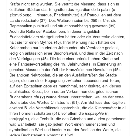
Kräfte nicht tätig wurden. Sie vertritt die Meinung, dass sich in
östlichen Städten das Eingreifen des «gardien de la paix» (ὁ
εἰρηνάρκης, l’irénarque, Friedenshüter) auf Patrouillen auf dem
Lande reduzierte (37). Des Weiteren seien bis 250 n. Chr. die
Repressalien punktuell und situationsabhängig gewesen (39).
Auch die Rolle der Katakomben, in denen angeblich
Eucharistiefeiern stattgefunden hätten oder als Verstecke dienten,
hält sie für einen Mythos (45). Ihrer Meinung nach hätten die
Katakomben nur im vierten Jahrhundert als Verstecke gedient,
lediglich anlässlich einer Bischofswahl, und dies in der Zeit nach
den Verfolgungen (45). Die Idee einer unterirdischen Kirche sei
eine Fantasievorstellung des 19. Jahrhunderts, in Erinnerung an
geheime Messen in der Zeit der Französischen Revolution (45).
Die antiken Nekropolen, die an den Ausfallstraßen der Städte
lagen, dienten einer Begegnung zwischen Lebenden und Toten;
auf den Epitaphien gebe es manchmal, sehr diskret, ein kleines
lateinisches Kreuz; beim ersten Vorkommen des griechischen
Buchstabens
chi
(χ) wurde dieser unterstrichen, weil es der erste
Buchstabe des Wortes Christus ist (51). Am Schluss des Kapitels
erwähnt B. die Verschlüsselungstechnik, die die Kirchenväter in all
ihren Formen schätzten (51); vor allem die
isopséphie
(ἡ
ἰσοψηφία), eine Technik, die den Griechen und Juden gemeinsam
war, war beliebt: sie gab jedem Wort einen numerischen und
symbolischen Wert und basierte auf der Addition der Werte, die
jedem Buchstaben zukommt (51/52).