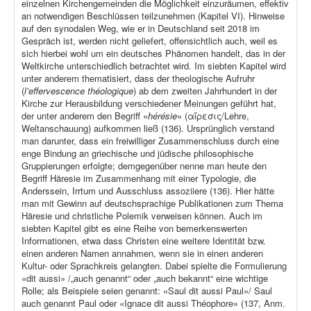
einzelnen Kirchengemeinden die Möglichkeit einzuräumen, effektiv
an notwendigen Beschlüssen teilzunehmen (Kapitel VI). Hinweise
auf den synodalen Weg, wie er in Deutschland seit 2018 im
Gespräch ist, werden nicht geliefert, offensichtlich auch, weil es
sich hierbei wohl um ein deutsches Phänomen handelt, das in der
Weltkirche unterschiedlich betrachtet wird. Im siebten Kapitel wird
unter anderem thematisiert, dass der theologische Aufruhr
(
l’effervescence théologique
) ab dem zweiten Jahrhundert in der
Kirche zur Herausbildung verschiedener Meinungen geführt hat,
der unter anderem den Begriff «
hérésie
» (αἵρεσις/Lehre,
Weltanschauung) aufkommen ließ (136). Ursprünglich verstand
man darunter, dass ein freiwilliger Zusammenschluss durch eine
enge Bindung an griechische und jüdische philosophische
Gruppierungen erfolgte; demgegenüber nenne man heute den
Begriff Häresie im Zusammenhang mit einer Typologie, die
Anderssein, Irrtum und Ausschluss assoziiere (136). Hier hätte
man mit Gewinn auf deutschsprachige Publikationen zum Thema
Häresie und christliche Polemik verweisen können. Auch im
siebten Kapitel gibt es eine Reihe von bemerkenswerten
Informationen, etwa dass Christen eine weitere Identität bzw.
einen anderen Namen annahmen, wenn sie in einen anderen
Kultur- oder Sprachkreis gelangten. Dabei spielte die Formulierung
«dit aussi» /„auch genannt“ oder „auch bekannt“ eine wichtige
Rolle; als Beispiele seien genannt: «Saul dit aussi Paul»/ Saul
auch genannt Paul oder «Ignace dit aussi Théophore» (137, Anm.