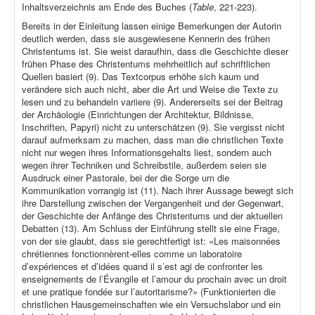
Inhaltsverzeichnis am Ende des Buches (
Table
, 221-223).
Bereits in der Einleitung lassen einige Bemerkungen der Autorin
deutlich werden, dass sie ausgewiesene Kennerin des frühen
Christentums ist. Sie weist daraufhin, dass die Geschichte dieser
frühen Phase des Christentums mehrheitlich auf schriftlichen
Quellen basiert (9). Das Textcorpus erhöhe sich kaum und
verändere sich auch nicht, aber die Art und Weise die Texte zu
lesen und zu behandeln variiere (9). Andererseits sei der Beitrag
der Archäologie (Einrichtungen der Architektur, Bildnisse,
Inschriften, Papyri) nicht zu unterschätzen (9). Sie vergisst nicht
darauf aufmerksam zu machen, dass man die christlichen Texte
nicht nur wegen ihres Informationsgehalts liest, sondern auch
wegen ihrer Techniken und Schreibstile, außerdem seien sie
Ausdruck einer Pastorale, bei der die Sorge um die
Kommunikation vorrangig ist (11). Nach ihrer Aussage bewegt sich
ihre Darstellung zwischen der Vergangenheit und der Gegenwart,
der Geschichte der Anfänge des Christentums und der aktuellen
Debatten (13). Am Schluss der Einführung stellt sie eine Frage,
von der sie glaubt, dass sie gerechtfertigt ist: «Les maisonnées
chrétiennes fonctionnèrent-elles comme un laboratoire
d’expériences et d’idées quand il s’est agi de confronter les
enseignements de l’Évangile et l’amour du prochain avec un droit
et une pratique fondée sur l’autoritarisme?» (Funktionierten die
christlichen Hausgemeinschaften wie ein Versuchslabor und ein