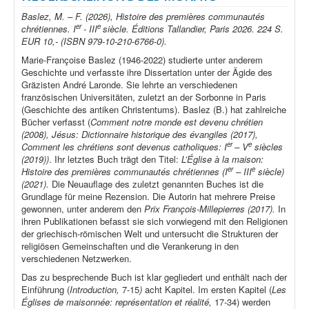
Baslez, M. – F. (2026), Histoire des premières communautés
er
e
chrétiennes. I
- III
siècle. Éditions Tallandier, Paris 2026. 224 S.
EUR 10,- (ISBN 979-10-210-6766-0).
Marie-Françoise Baslez (1946-2022) studierte unter anderem
Geschichte und verfasste ihre Dissertation unter der Ägide des
Gräzisten André Laronde. Sie lehrte an verschiedenen
französischen Universitäten, zuletzt an der Sorbonne in Paris
(Geschichte des antiken Christentums). Baslez (B.) hat zahlreiche
Bücher verfasst (
Comment notre monde est devenu chrétien
(2008), Jésus: Dictionnaire historique des évangiles (2017),
er
e
Comment les chrétiens sont devenus catholiques: I
– V
siècles
(2019))
. Ihr letztes Buch trägt den Titel:
L’Église à la maison:
er
e
Histoire des premières communautés chrétiennes (I
– III
siècle)
(2021).
Die Neuauflage des zuletzt genannten Buches ist die
Grundlage für meine Rezension. Die Autorin hat mehrere Preise
gewonnen, unter anderem den
Prix François-Millepierres (2017).
In
ihren Publikationen befasst sie sich vorwiegend mit den Religionen
der griechisch-römischen Welt und untersucht die Strukturen der
religiösen Gemeinschaften und die Verankerung in den
verschiedenen Netzwerken.
Das zu besprechende Buch ist klar gegliedert und enthält nach der
Einführung (
Introduction,
7-15
)
acht Kapitel. Im ersten Kapitel (
Les
Églises de maisonnée: représentation et réalité,
17-34) werden