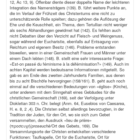
12, Ac 13, 9). Offenbar diente dieser doppelte Name der leichteren
Integration des Namensträgers (139). B. führt weitere Punkte an,
die im Verlauf der Frühzeit des Christentums eine nicht zu
unterschätzende Rolle spielten; dazu gehören die Auflösung der
Ehe und die Keuschheit, ein Thema, dem Tertullian nicht weniger
als sechs Abhandlungen gewidmet hat (142). Es fehlten auch
nicht Debatten über den Verzicht auf Fleisch- und Weingenuss,
sogar während der Eucharistie, ebenfalls auf Entsagung von
Reichtum und eigenem Besitz (146). Probleme entstanden
bisweilen, wenn in einer Gemeinschaft Frauen und Männer unter
einem Dach lebten (148). B. stellt eine sehr interessante Frage:
«Est-on passé du féminisme à la déféminisation?» (149). Auch im
achten Kapitel werden bedeutsame Informationen mitgeteilt. So
gab es am Ende des zweiten Jahrhunderts Familien, aus denen
bis zu acht Bischöfe hervorgingen (158/161). B. geht auch noch
einmal auf die verschiedenen Bedeutungen von «église» (Kirche),
unter anderem mit dem Sinngehalt eines Gebäudes für die
christlichen Gemeinschaft (169), seit der Verfolgung unter
Diokletian 303 n. Chr. belegt (Anm. 64, Eusebios von Caesarea,
H. e. 8, 2 ,4). Die Christen selbst allerdings bevorzugten, in der
Tradition der Juden, für den Ort, wo sie sich zum Gebet
versammelten, den Ausdruck «lieu de prière»
(προσευχή/
proseuchè/
Ort des Gebets, 169). Die
Versammlungsorte der Christen entwickelten verschiedene
Funktionen: Taufkapelle, Ort für die Eucharistie, Ort für