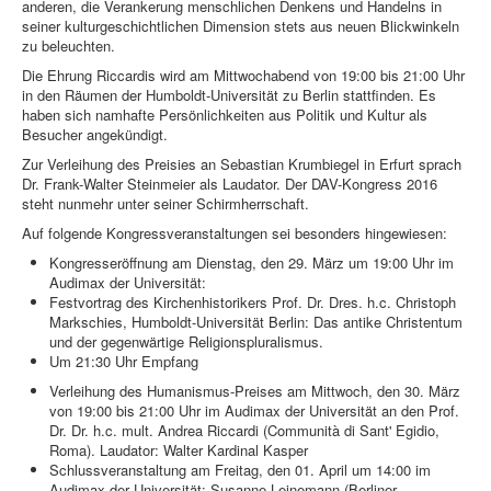
anderen, die Verankerung menschlichen Denkens und Handelns in
seiner kulturgeschichtlichen Dimension stets aus neuen Blickwinkeln
zu beleuchten.
Die Ehrung Riccardis wird am Mittwochabend von 19:00 bis 21:00 Uhr
in den Räumen der Humboldt-Universität zu Berlin stattfinden. Es
haben sich namhafte Persönlichkeiten aus Politik und Kultur als
Besucher angekündigt.
Zur Verleihung des Preisies an Sebastian Krumbiegel in Erfurt sprach
Dr. Frank-Walter Steinmeier als Laudator. Der DAV-Kongress 2016
steht nunmehr unter seiner Schirmherrschaft.
Auf folgende Kongressveranstaltungen sei besonders hingewiesen:
Kongresseröffnung am Dienstag, den 29. März um 19:00 Uhr im
Audimax der Universität:
Festvortrag des Kirchenhistorikers Prof. Dr. Dres. h.c. Christoph
Markschies, Humboldt-Universität Berlin: Das antike Christentum
und der gegenwärtige Religionspluralismus.
Um 21:30 Uhr Empfang
Verleihung des Humanismus-Preises am Mittwoch, den 30. März
von 19:00 bis 21:00 Uhr im Audimax der Universität an den Prof.
Dr. Dr. h.c. mult. Andrea Riccardi (Communità di Sant' Egidio,
Roma). Laudator: Walter Kardinal Kasper
Schlussveranstaltung am Freitag, den 01. April um 14:00 im
Audimax der Universität: Susanne Leinemann (Berliner