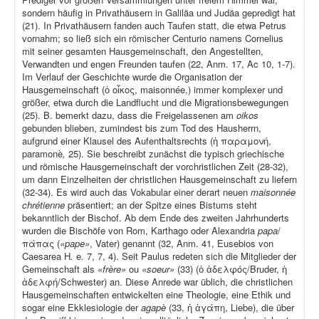
sondern häufig in Privathäusern in Galiläa und Judäa gepredigt hat
(21). In Privathäusern fanden auch Taufen statt, die etwa Petrus
vornahm; so ließ sich ein römischer Centurio namens Cornelius
mit seiner gesamten Hausgemeinschaft, den Angestellten,
Verwandten und engen Freunden taufen (22, Anm. 17, Ac 10, 1-7).
Im Verlauf der Geschichte wurde die Organisation der
Hausgemeinschaft (ὁ οἶκος, maisonnée,) immer komplexer und
größer, etwa durch die Landflucht und die Migrationsbewegungen
(25). B. bemerkt dazu, dass die Freigelassenen am
oikos
gebunden blieben, zumindest bis zum Tod des Hausherrn,
aufgrund einer Klausel des Aufenthaltsrechts (ἡ παραμονή,
paramonè
,
25). Sie beschreibt zunächst die typisch griechische
und römische Hausgemeinschaft der vorchristlichen Zeit (28-32),
um dann Einzelheiten der christlichen Hausgemeinschaft zu liefern
(32-34). Es wird auch das Vokabular einer derart neuen
maisonnée
chrétienne
präsentiert; an der Spitze eines Bistums steht
bekanntlich der Bischof. Ab dem Ende des zweiten Jahrhunderts
wurden die Bischöfe von Rom, Karthago oder Alexandria
papa
/
πάπας (
«pape»
, Vater) genannt (32, Anm. 41, Eusebios von
Caesarea H
.
e
.
7, 7, 4). Seit Paulus redeten sich die Mitglieder der
Gemeinschaft als
«frère»
ou
«soeur»
(33) (ὁ ἀδελφός/Bruder, ἡ
ἀδελφή/Schwester) an. Diese Anrede war üblich, die christlichen
Hausgemeinschaften entwickelten eine Theologie, eine Ethik und
sogar eine Ekklesiologie der
agapè
(33, ἡ ἀγάπη, Liebe), die über