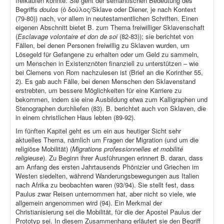
freikaufen konnte. Sie geht der semantischen Bedeutung des
Begriffs
doulos
(ὁ δούλος/Sklave oder Diener, je nach Kontext
(79-80)) nach, vor allem in neutestamentlichen Schriften. Einen
eigenen Abschnitt bietet B. zum Thema freiwilliger Sklavenschaft
(
Esclavage volontaire et don de soi
(82-83)); sie berichtet von
Fällen, bei denen Personen freiwillig zu Sklaven wurden, um
Lösegeld für Gefangene zu erhalten oder um Geld zu sammeln,
um Menschen in Existenznöten finanziell zu unterstützen – wie
bei Clemens von Rom nachzulesen ist (Brief an die Korinther 55,
2). Es gab auch Fälle, bei denen Menschen den Sklavenstand
erstrebten, um bessere Möglichkeiten für eine Karriere zu
bekommen, indem sie eine Ausbildung etwa zum Kalligraphen und
Stenographen durchliefen (83). B. berichtet auch von Sklaven, die
in einem christlichen Haus lebten (89-92).
Im fünften Kapitel geht es um ein aus heutiger Sicht sehr
aktuelles Thema, nämlich um Fragen der Migration (und um die
religiöse Mobilität) (
Migrations professionnelles et mobilité
religieuse
). Zu Beginn ihrer Ausführungen erinnert B. daran, dass
am Anfang des ersten Jahrtausends Phönizier und Griechen im
Westen siedelten, während Wanderungsbewegungen aus Italien
nach Afrika zu beobachten waren (93/94). Sie stellt fest, dass
Paulus zwar Reisen unternommen hat, aber nicht so viele, wie
allgemein angenommen wird (94). Ein Merkmal der
Christianisierung sei die Mobilität, für die der Apostel Paulus der
Prototyp sei. In diesem Zusammenhang erläutert sie den Begriff