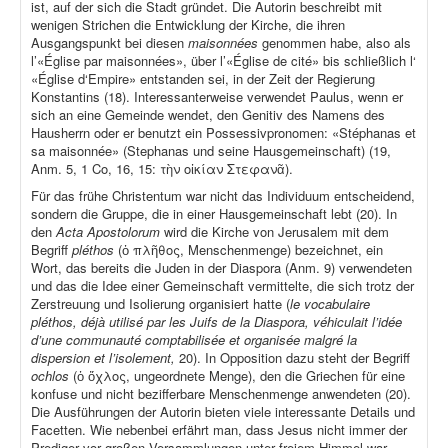
ist, auf der sich die Stadt gründet. Die Autorin beschreibt mit
wenigen Strichen die Entwicklung der Kirche, die ihren
Ausgangspunkt bei diesen
maisonnées
genommen habe, also als
l’«Église par maisonnées», über l’«Église de cité» bis schließlich l‘
«Église d‘Empire» entstanden sei, in der Zeit der Regierung
Konstantins (18). Interessanterweise verwendet Paulus, wenn er
sich an eine Gemeinde wendet, den Genitiv des Namens des
Hausherrn oder er benutzt ein Possessivpronomen: «Stéphanas et
sa maisonnée» (Stephanas und seine Hausgemeinschaft) (19,
Anm. 5, 1 Co, 16, 15: τὴν οἰκίαν Στεφανᾶ).
Für das frühe Christentum war nicht das Individuum entscheidend,
sondern die Gruppe, die in einer Hausgemeinschaft lebt (20). In
den
Acta Apostolorum
wird die Kirche von Jerusalem mit dem
Begriff
pléthos
(ὁ πλῆθος, Menschenmenge) bezeichnet, ein
Wort, das bereits die Juden in der Diaspora (Anm. 9) verwendeten
und das die Idee einer Gemeinschaft vermittelte, die sich trotz der
Zerstreuung und Isolierung organisiert hatte (
le vocabulaire
pléthos, déjà utilisé par les Juifs de la Diaspora, véhiculait l’idée
d’une communauté comptabilisée et organisée malgré la
dispersion et l’isolement,
20). In Opposition dazu steht der Begriff
ochlos
(ὁ ὄχλος, ungeordnete Menge), den die Griechen für eine
konfuse und nicht bezifferbare Menschenmenge anwendeten (20).
Die Ausführungen der Autorin bieten viele interessante Details und
Facetten. Wie nebenbei erfährt man, dass Jesus nicht immer der
Prediger vor großen Versammlungen unter freiem Himmel war,