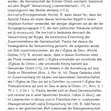
wurden, die Gemeinschaft der Schüler Christi erscheint, basierend
auf dem Begriff: Versammlung (
«rassemblement»
, 17), im
Ursprungssinn des Wortes
ekklesia
(17) (ἡ
ἐκκλησία/Einzelgemeinde, Kirche). B. weist darauf hin, dass der
Apostel Paulus als erster diesen technischen Begriff in einem
religiösen Kontext verwendet, der weniger allgemein sei als der der
Synagoge/
synagogue
(17), der dem politischen Vokabular entlehnt
sei (ἡ συναγωγή). Die ἐκκλησία bedeutete demnach die
Versammlung der Bürger, die konstitutive Einrichtung des
Zusammenlebens der Gemeinschaft; Paulus hat daraus die
Vorwegnahme der Versammlung gemacht, die aufgerufen wurde,
vor Gott zusammenzutreten, als die l’«Église de Dieu» (Kirche
Gottes) (17)). B. erinnert daran, dass in diesen Kontexten stets
der Plural verwendet wird: L’«Église universelle est constituée des
«Églises du Christ»» (die universelle Kirche besteht aus
Gemeinden Christi (17)), mit Verweis in der Anmerkung auf eine
Stelle im Römerbrief (Anm. 2, Rm 16, 16). Dieser Gedanke steht
im Zusammenhang mit lokalen und besonderen Gemeinschaften
wie l‘«Église de Dieu qui est à Corinthe» ou comme l‘«Église des
Thessaloniciens qui sont en Dieu et dans le Christ» (17, Anm. 3, 1
Th 1, 1; 2 Co 1, 1). Paulus wendet sich an diese Gemeinschaften
und verortet sie in einer häuslichen Struktur, l’
oikos
(ὁ οἶκος)
,
der
im Lateinischen in
domus
und im Französischen in «
maisonnée
»
(Hausgemeinschaft) seine Entsprechung hat (18). B. hebt hervor,
dass in der griechischen Welt
maisonnée
die Basisgemeinschaft