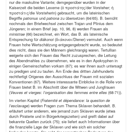
nur die maskuline Variante; demgegenüber wurden in der
Kaiserzeit die beiden Lexeme (ὁ προστάτης/der Vorsteher; ἡ
προστάτις/die Vorsteherin) gebraucht, um die lateinischen
Begriffe
patronus
und
patrona
zu übersetzen (64/65). B. bemüht
nochmals den Briefwechsel zwischen Trajan und Plinius dem
Jüngeren; in einem Brief (ep
.
10, 96, 8) werden Frauen als
ministrae
(66) bezeichnet, ein Wort, das B. als lateinische
Entsprechung für
diákonoi
(διάκονοι/Diener) vermutet. Auch wenn
Frauen hohe Wertschätzung entgegengebracht wurde, so bedeutet
dies nicht, dass sie den Männern gleichrangig waren. Tertullian
weigerte sich den Frauen das Recht zuzusprechen, die Leitung
des Abendmahles zu übernehmen, wie es in den Apokryphen in
einigen Gemeinschaften vorkam (67); es war ihnen auch untersagt
zu predigen und zu taufen. Am Ende des dritten Jahrhunderts
rechtfertigt Origenes den Ausschluss der Frauen mit sozialen
Konventionen (67). Weitere interessante Einblicke in die Rolle von
Frauen bietet B. im Abschnitt über die Witwen und Jungfrauen
(
Veuves et vierges: l’organisation des femmes entre elles
(68-71)).
Im vierten Kapitel (
Fraternité et dépendance: la question de
l’esclavage
) werden Fragen zum Thema Sklaven behandelt. B.
erläutert unter anderem, wie jemand zum Sklaven wurde (etwa
durch Piraterie und in Bürgerkriegszeiten) und greift dabei auf
bekannte Quellen zurück (75); sie liefert auch Informationen über
die finanzielle Lage der Sklaven und wie sich ein solcher