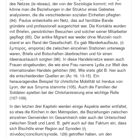
des Netzes (
le réseau
), der von der Soziologie kommt; mit ihm
könne man die Beziehungen in der Struktur eines Gebietes
analysieren, die die verschiedenen sozialen Einheiten pflegten
(94). Paulus entwickelte ein Netz, das auf familiäre Bande
gründete und professionell ausgerichtet war. Die Kontakte wurden
mit Briefen, persönlichen Besuchen und solcher seiner Mitarbeiter
gepflegt (95). Der antike Migrant war weder ohne Wurzeln noch
stand er am Rand der Gesellschaft. Es gab Wanderkaufleute, (ὁ
ἔμπορος, emporos) die zwischen einzelnen Stationen unterwegs
waren, Briefe und Botschaften überbrachten und für einen
Ideenaustausch sorgten (96). In diese Handelsnetze waren auch
Frauen eingebunden, die wie eine Frau namens Lydia zur Welt des
internationalen Handels gehörten (99). Wie stets gibt B. hier auch
die entscheidenden Quellen an (Ac 16, 13-15). Ein
herausragendes Beispiel für christliche Mobilität ist Irenäus von
Lyon, der aus Smyrna stammte (105). Auch die Familien der
Soldaten spielten bei der Christianisierung eine wichtige Rolle
(107-109).
In den letzten drei Kapiteln werden einige Aspekte weiter entfaltet,
so etwa die Kirchen in den Metropolen, die Beziehungen zwischen
einzelnen Gemeinden im Gesamtreich oder auch der Unterschied
zwischen Stadt und Land. B. geht auch auf das Faktum ein, dass
sich Bischöfe einer Region auf Synoden (ἡ
σύνοδος/concilium/synode, 129) getroffen haben, um den