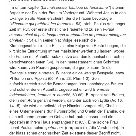
Im dritten Kapitel (
La maisonnée, fabrique de féminisme
?) stehen
Aspekte der Rolle der Frau im Vordergrund. Während Jesus in den
Evangelien als Mann erscheint, der die Frauen bevorzugte
(«
l’homme qui préférait les femmes»
, 53), steht Paulus seit langer
Zeit im Ruf, der erste christliche Frauenfeind zu sein («
Paul
assume ainsi depuis longtemps la réputation de premier misogyne
chrétien»
( 54)). In seiner Nachfolge lese sich die
Kirchengeschichte – so B. – als eine Folge von Bestrebungen, die
kirchliche Einrichtung immer maskuliner werden zu lassen, wobei
die Frauen mit Autorität sukzessive aus den kanonischen Texten
verschwunden seien (54). In den neutestamentlichen Schriften
wird kaum von Paaren gesprochen, die gemeinsam für die
Evangelisierung eintreten. B. nennt einige wenige Beispiele, etwa
Philemon und Apphia (60, Anm. 23, Phm 1-2). Sehr
aufschlussreich sind die Bemerkungen über unabhängige Frauen
und solche, denen Autorität zugesprochen wird (
Femmes
indépendantes, femmes d‘ autorité
, 63-68). B. spricht von Frauen,
die in den
Acta
genannt werden, darunter auch von Lydia (Ac 16,
14-15); sie wird als selbständige Händlerin vorgestellt, Chefin
eines Unternehmens (für Purpurstoffe) und Chefin der Familie, die
sich mit ihrem gesamten Gefolge hat taufen lassen und die
Aposteln in ihrem Haus empfangen hat (63). Eine solche Frau
nennt Paulus seine «
patronne
» (ἡ προστάτις/die Vorsteherin). In
der klassischen griechischen Zeit existierte dieser Begriff nicht,