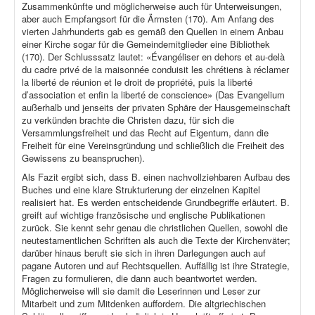
Zusammenkünfte und möglicherweise auch für Unterweisungen,
aber auch Empfangsort für die Ärmsten (170). Am Anfang des
vierten Jahrhunderts gab es gemäß den Quellen in einem Anbau
einer Kirche sogar für die Gemeindemitglieder eine Bibliothek
(170). Der Schlusssatz lautet: «Évangéliser en dehors et au-delà
du cadre privé de la maisonnée conduisit les chrétiens à réclamer
la liberté de réunion et le droit de propriété, puis la liberté
d’association et enfin la liberté de conscience» (Das Evangelium
außerhalb und jenseits der privaten Sphäre der Hausgemeinschaft
zu verkünden brachte die Christen dazu, für sich die
Versammlungsfreiheit und das Recht auf Eigentum, dann die
Freiheit für eine Vereinsgründung und schließlich die Freiheit des
Gewissens zu beanspruchen).
Als Fazit ergibt sich, dass B. einen nachvollziehbaren Aufbau des
Buches und eine klare Strukturierung der einzelnen Kapitel
realisiert hat. Es werden entscheidende Grundbegriffe erläutert. B.
greift auf wichtige französische und englische Publikationen
zurück. Sie kennt sehr genau die christlichen Quellen, sowohl die
neutestamentlichen Schriften als auch die Texte der Kirchenväter;
darüber hinaus beruft sie sich in ihren Darlegungen auch auf
pagane Autoren und auf Rechtsquellen. Auffällig ist ihre Strategie,
Fragen zu formulieren, die dann auch beantwortet werden.
Möglicherweise will sie damit die Leserinnen und Leser zur
Mitarbeit und zum Mitdenken auffordern. Die altgriechischen