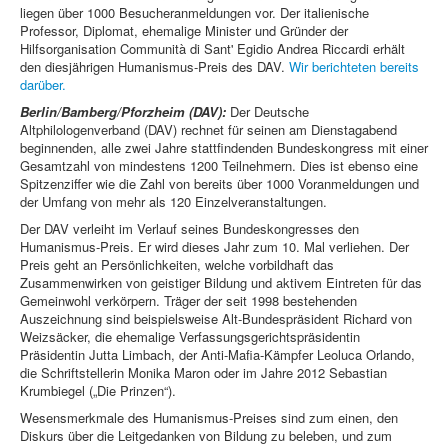
liegen über 1000 Besucheranmeldungen vor. Der italienische
Professor, Diplomat, ehemalige Minister und Gründer der
Hilfsorganisation Communità di Sant' Egidio Andrea Riccardi erhält
den diesjährigen Humanismus-Preis des DAV.
Wir berichteten bereits
darüber.
Berlin/Bamberg/Pforzheim (DAV):
Der Deutsche
Altphilologenverband (DAV) rechnet für seinen am Dienstagabend
beginnenden, alle zwei Jahre stattfindenden Bundeskongress mit einer
Gesamtzahl von mindestens 1200 Teilnehmern. Dies ist ebenso eine
Spitzenziffer wie die Zahl von bereits über 1000 Voranmeldungen und
der Umfang von mehr als 120 Einzelveranstaltungen.
Der DAV verleiht im Verlauf seines Bundeskongresses den
Humanismus-Preis. Er wird dieses Jahr zum 10. Mal verliehen. Der
Preis geht an Persönlichkeiten, welche vorbildhaft das
Zusammenwirken von geistiger Bildung und aktivem Eintreten für das
Gemeinwohl verkörpern. Träger der seit 1998 bestehenden
Auszeichnung sind beispielsweise Alt-Bundespräsident Richard von
Weizsäcker, die ehemalige Verfassungsgerichtspräsidentin
Präsidentin Jutta Limbach, der Anti-Mafia-Kämpfer Leoluca Orlando,
die Schriftstellerin Monika Maron oder im Jahre 2012 Sebastian
Krumbiegel („Die Prinzen“).
Wesensmerkmale des Humanismus-Preises sind zum einen, den
Diskurs über die Leitgedanken von Bildung zu beleben, und zum