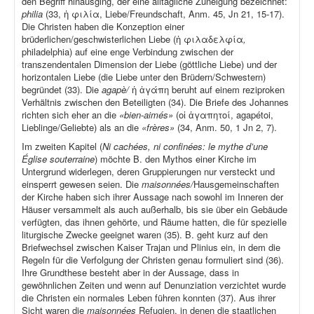
den Begriff hinausging, der eine alltägliche Zuneigung bezeichnet:
philia
(33, ἡ φιλία, Liebe/Freundschaft, Anm. 45, Jn 21, 15-17).
Die Christen haben die Konzeption einer
brüderlichen/geschwisterlichen Liebe (ἡ φιλαδελφία
,
philadelphia) auf eine enge Verbindung zwischen der
transzendentalen Dimension der Liebe (göttliche Liebe) und der
horizontalen Liebe (die Liebe unter den Brüdern/Schwestern)
begründet (33). Die
agapè/
ἡ ἀγάπη beruht auf einem reziproken
Verhältnis zwischen den Beteiligten (34). Die Briefe des Johannes
richten sich eher an die
«bien-aimés»
(οἱ ἀγαπητοί, agapétoi,
Lieblinge/Geliebte) als an die
«frères»
(34, Anm. 50, 1 Jn 2, 7).
Im zweiten Kapitel (
Ni cachées, ni confinées: le mythe d’une
Église souterraine
) möchte B. den Mythos einer Kirche im
Untergrund widerlegen, deren Gruppierungen nur versteckt und
einsperrt gewesen seien. Die
maisonnées/
Hausgemeinschaften
der Kirche haben sich ihrer Aussage nach sowohl im Inneren der
Häuser versammelt als auch außerhalb, bis sie über ein Gebäude
verfügten, das ihnen gehörte, und Räume hatten, die für spezielle
liturgische Zwecke geeignet waren (35). B. geht kurz auf den
Briefwechsel zwischen Kaiser Trajan und Plinius ein, in dem die
Regeln für die Verfolgung der Christen genau formuliert sind (36).
Ihre Grundthese besteht aber in der Aussage, dass in
gewöhnlichen Zeiten und wenn auf Denunziation verzichtet wurde
die Christen ein normales Leben führen konnten (37). Aus ihrer
Sicht waren die
maisonnées
Refugien, in denen die staatlichen