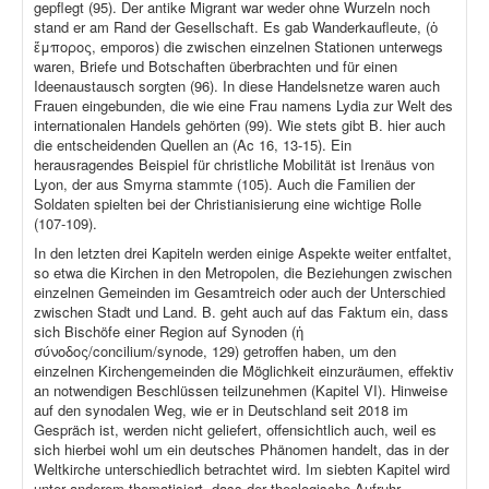
gepflegt (95). Der antike Migrant war weder ohne Wurzeln noch
stand er am Rand der Gesellschaft. Es gab Wanderkaufleute, (ὁ
ἔμπορος, emporos) die zwischen einzelnen Stationen unterwegs
waren, Briefe und Botschaften überbrachten und für einen
Ideenaustausch sorgten (96). In diese Handelsnetze waren auch
Frauen eingebunden, die wie eine Frau namens Lydia zur Welt des
internationalen Handels gehörten (99). Wie stets gibt B. hier auch
die entscheidenden Quellen an (Ac 16, 13-15). Ein
herausragendes Beispiel für christliche Mobilität ist Irenäus von
Lyon, der aus Smyrna stammte (105). Auch die Familien der
Soldaten spielten bei der Christianisierung eine wichtige Rolle
(107-109).
In den letzten drei Kapiteln werden einige Aspekte weiter entfaltet,
so etwa die Kirchen in den Metropolen, die Beziehungen zwischen
einzelnen Gemeinden im Gesamtreich oder auch der Unterschied
zwischen Stadt und Land. B. geht auch auf das Faktum ein, dass
sich Bischöfe einer Region auf Synoden (ἡ
σύνοδος/concilium/synode, 129) getroffen haben, um den
einzelnen Kirchengemeinden die Möglichkeit einzuräumen, effektiv
an notwendigen Beschlüssen teilzunehmen (Kapitel VI). Hinweise
auf den synodalen Weg, wie er in Deutschland seit 2018 im
Gespräch ist, werden nicht geliefert, offensichtlich auch, weil es
sich hierbei wohl um ein deutsches Phänomen handelt, das in der
Weltkirche unterschiedlich betrachtet wird. Im siebten Kapitel wird
unter anderem thematisiert, dass der theologische Aufruhr