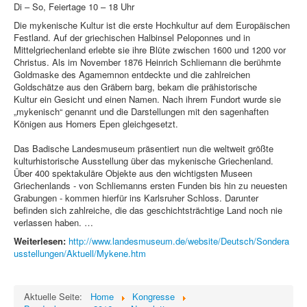
Di – So, Feiertage 10 – 18 Uhr
Die mykenische Kultur ist die erste Hochkultur auf dem Europäischen
Festland. Auf der griechischen Halbinsel Peloponnes und in
Mittelgriechenland erlebte sie ihre Blüte zwischen 1600 und 1200 vor
Christus. Als im November 1876 Heinrich Schliemann die berühmte
Goldmaske des Agamemnon entdeckte und die zahlreichen
Goldschätze aus den Gräbern barg, bekam die prähistorische
Kultur ein Gesicht und einen Namen. Nach ihrem Fundort wurde sie
„mykenisch“ genannt und die Darstellungen mit den sagenhaften
Königen aus Homers Epen gleichgesetzt.
Das Badische Landesmuseum präsentiert nun die weltweit größte
kulturhistorische Ausstellung über das mykenische Griechenland.
Über 400 spektakuläre Objekte aus den wichtigsten Museen
Griechenlands - von Schliemanns ersten Funden bis hin zu neuesten
Grabungen - kommen hierfür ins Karlsruher Schloss. Darunter
befinden sich zahlreiche, die das geschichtsträchtige Land noch nie
verlassen haben. …
Weiterlesen:
http://www.landesmuseum.de/website/Deutsch/Sondera
usstellungen/Aktuell/Mykene.htm
Aktuelle Seite:
Home
Kongresse