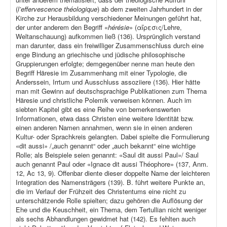
(
l’effervescence théologique
) ab dem zweiten Jahrhundert in der
Kirche zur Herausbildung verschiedener Meinungen geführt hat,
der unter anderem den Begriff «
hérésie
» (αἵρεσις/Lehre,
Weltanschauung) aufkommen ließ (136). Ursprünglich verstand
man darunter, dass ein freiwilliger Zusammenschluss durch eine
enge Bindung an griechische und jüdische philosophische
Gruppierungen erfolgte; demgegenüber nenne man heute den
Begriff Häresie im Zusammenhang mit einer Typologie, die
Anderssein, Irrtum und Ausschluss assoziiere (136). Hier hätte
man mit Gewinn auf deutschsprachige Publikationen zum Thema
Häresie und christliche Polemik verweisen können. Auch im
siebten Kapitel gibt es eine Reihe von bemerkenswerten
Informationen, etwa dass Christen eine weitere Identität bzw.
einen anderen Namen annahmen, wenn sie in einen anderen
Kultur- oder Sprachkreis gelangten. Dabei spielte die Formulierung
«dit aussi» /„auch genannt“ oder „auch bekannt“ eine wichtige
Rolle; als Beispiele seien genannt: «Saul dit aussi Paul»/ Saul
auch genannt Paul oder «Ignace dit aussi Théophore» (137, Anm.
12, Ac 13, 9). Offenbar diente dieser doppelte Name der leichteren
Integration des Namensträgers (139). B. führt weitere Punkte an,
die im Verlauf der Frühzeit des Christentums eine nicht zu
unterschätzende Rolle spielten; dazu gehören die Auflösung der
Ehe und die Keuschheit, ein Thema, dem Tertullian nicht weniger
als sechs Abhandlungen gewidmet hat (142). Es fehlten auch