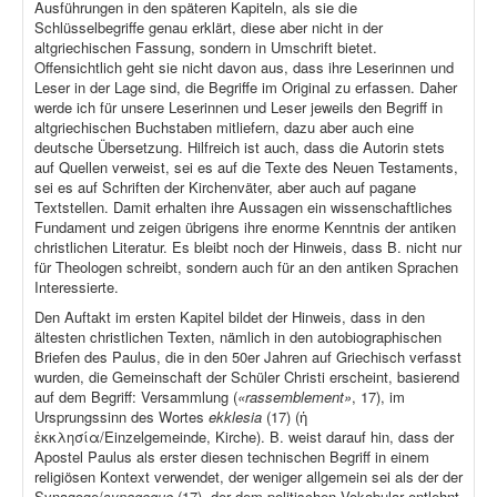
Ausführungen in den späteren Kapiteln, als sie die
Schlüsselbegriffe genau erklärt, diese aber nicht in der
altgriechischen Fassung, sondern in Umschrift bietet.
Offensichtlich geht sie nicht davon aus, dass ihre Leserinnen und
Leser in der Lage sind, die Begriffe im Original zu erfassen. Daher
werde ich für unsere Leserinnen und Leser jeweils den Begriff in
altgriechischen Buchstaben mitliefern, dazu aber auch eine
deutsche Übersetzung. Hilfreich ist auch, dass die Autorin stets
auf Quellen verweist, sei es auf die Texte des Neuen Testaments,
sei es auf Schriften der Kirchenväter, aber auch auf pagane
Textstellen. Damit erhalten ihre Aussagen ein wissenschaftliches
Fundament und zeigen übrigens ihre enorme Kenntnis der antiken
christlichen Literatur. Es bleibt noch der Hinweis, dass B. nicht nur
für Theologen schreibt, sondern auch für an den antiken Sprachen
Interessierte.
Den Auftakt im ersten Kapitel bildet der Hinweis, dass in den
ältesten christlichen Texten, nämlich in den autobiographischen
Briefen des Paulus, die in den 50er Jahren auf Griechisch verfasst
wurden, die Gemeinschaft der Schüler Christi erscheint, basierend
auf dem Begriff: Versammlung (
«rassemblement»
, 17), im
Ursprungssinn des Wortes
ekklesia
(17) (ἡ
ἐκκλησία/Einzelgemeinde, Kirche). B. weist darauf hin, dass der
Apostel Paulus als erster diesen technischen Begriff in einem
religiösen Kontext verwendet, der weniger allgemein sei als der der
Synagoge/
synagogue
(17), der dem politischen Vokabular entlehnt