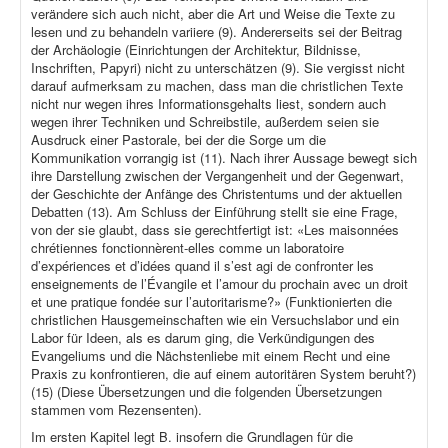
verändere sich auch nicht, aber die Art und Weise die Texte zu
lesen und zu behandeln variiere (9). Andererseits sei der Beitrag
der Archäologie (Einrichtungen der Architektur, Bildnisse,
Inschriften, Papyri) nicht zu unterschätzen (9). Sie vergisst nicht
darauf aufmerksam zu machen, dass man die christlichen Texte
nicht nur wegen ihres Informationsgehalts liest, sondern auch
wegen ihrer Techniken und Schreibstile, außerdem seien sie
Ausdruck einer Pastorale, bei der die Sorge um die
Kommunikation vorrangig ist (11). Nach ihrer Aussage bewegt sich
ihre Darstellung zwischen der Vergangenheit und der Gegenwart,
der Geschichte der Anfänge des Christentums und der aktuellen
Debatten (13). Am Schluss der Einführung stellt sie eine Frage,
von der sie glaubt, dass sie gerechtfertigt ist: «Les maisonnées
chrétiennes fonctionnèrent-elles comme un laboratoire
d’expériences et d’idées quand il s’est agi de confronter les
enseignements de l’Évangile et l’amour du prochain avec un droit
et une pratique fondée sur l’autoritarisme?» (Funktionierten die
christlichen Hausgemeinschaften wie ein Versuchslabor und ein
Labor für Ideen, als es darum ging, die Verkündigungen des
Evangeliums und die Nächstenliebe mit einem Recht und eine
Praxis zu konfrontieren, die auf einem autoritären System beruht?)
(15) (Diese Übersetzungen und die folgenden Übersetzungen
stammen vom Rezensenten).
Im ersten Kapitel legt B. insofern die Grundlagen für die