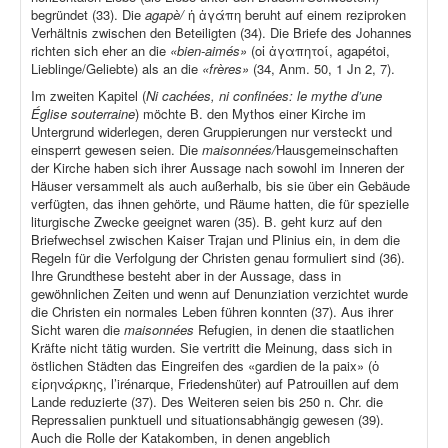
begründet (33). Die
agapè/
ἡ ἀγάπη beruht auf einem reziproken
Verhältnis zwischen den Beteiligten (34). Die Briefe des Johannes
richten sich eher an die
«bien-aimés»
(οἱ ἀγαπητοί, agapétoi,
Lieblinge/Geliebte) als an die
«frères»
(34, Anm. 50, 1 Jn 2, 7).
Im zweiten Kapitel (
Ni cachées, ni confinées: le mythe d’une
Église souterraine
) möchte B. den Mythos einer Kirche im
Untergrund widerlegen, deren Gruppierungen nur versteckt und
einsperrt gewesen seien. Die
maisonnées/
Hausgemeinschaften
der Kirche haben sich ihrer Aussage nach sowohl im Inneren der
Häuser versammelt als auch außerhalb, bis sie über ein Gebäude
verfügten, das ihnen gehörte, und Räume hatten, die für spezielle
liturgische Zwecke geeignet waren (35). B. geht kurz auf den
Briefwechsel zwischen Kaiser Trajan und Plinius ein, in dem die
Regeln für die Verfolgung der Christen genau formuliert sind (36).
Ihre Grundthese besteht aber in der Aussage, dass in
gewöhnlichen Zeiten und wenn auf Denunziation verzichtet wurde
die Christen ein normales Leben führen konnten (37). Aus ihrer
Sicht waren die
maisonnées
Refugien, in denen die staatlichen
Kräfte nicht tätig wurden. Sie vertritt die Meinung, dass sich in
östlichen Städten das Eingreifen des «gardien de la paix» (ὁ
εἰρηνάρκης, l’irénarque, Friedenshüter) auf Patrouillen auf dem
Lande reduzierte (37). Des Weiteren seien bis 250 n. Chr. die
Repressalien punktuell und situationsabhängig gewesen (39).
Auch die Rolle der Katakomben, in denen angeblich