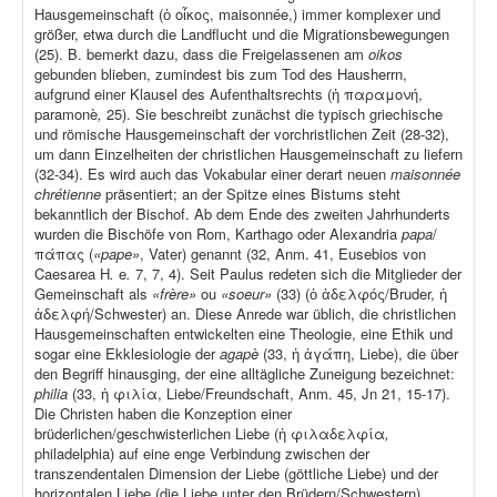
Hausgemeinschaft (ὁ οἶκος, maisonnée,) immer komplexer und
größer, etwa durch die Landflucht und die Migrationsbewegungen
(25). B. bemerkt dazu, dass die Freigelassenen am
oikos
gebunden blieben, zumindest bis zum Tod des Hausherrn,
aufgrund einer Klausel des Aufenthaltsrechts (ἡ παραμονή,
paramonè
,
25). Sie beschreibt zunächst die typisch griechische
und römische Hausgemeinschaft der vorchristlichen Zeit (28-32),
um dann Einzelheiten der christlichen Hausgemeinschaft zu liefern
(32-34). Es wird auch das Vokabular einer derart neuen
maisonnée
chrétienne
präsentiert; an der Spitze eines Bistums steht
bekanntlich der Bischof. Ab dem Ende des zweiten Jahrhunderts
wurden die Bischöfe von Rom, Karthago oder Alexandria
papa
/
πάπας (
«pape»
, Vater) genannt (32, Anm. 41, Eusebios von
Caesarea H
.
e
.
7, 7, 4). Seit Paulus redeten sich die Mitglieder der
Gemeinschaft als
«frère»
ou
«soeur»
(33) (ὁ ἀδελφός/Bruder, ἡ
ἀδελφή/Schwester) an. Diese Anrede war üblich, die christlichen
Hausgemeinschaften entwickelten eine Theologie, eine Ethik und
sogar eine Ekklesiologie der
agapè
(33, ἡ ἀγάπη, Liebe), die über
den Begriff hinausging, der eine alltägliche Zuneigung bezeichnet:
philia
(33, ἡ φιλία, Liebe/Freundschaft, Anm. 45, Jn 21, 15-17).
Die Christen haben die Konzeption einer
brüderlichen/geschwisterlichen Liebe (ἡ φιλαδελφία
,
philadelphia) auf eine enge Verbindung zwischen der
transzendentalen Dimension der Liebe (göttliche Liebe) und der
horizontalen Liebe (die Liebe unter den Brüdern/Schwestern)