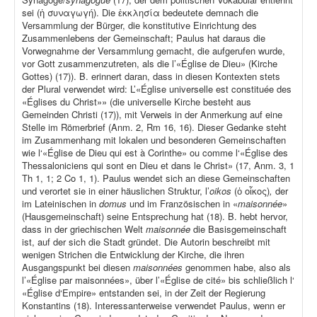
sei (ἡ συναγωγή). Die ἐκκλησία bedeutete demnach die
Versammlung der Bürger, die konstitutive Einrichtung des
Zusammenlebens der Gemeinschaft; Paulus hat daraus die
Vorwegnahme der Versammlung gemacht, die aufgerufen wurde,
vor Gott zusammenzutreten, als die l’«Église de Dieu» (Kirche
Gottes) (17)). B. erinnert daran, dass in diesen Kontexten stets
der Plural verwendet wird: L’«Église universelle est constituée des
«Églises du Christ»» (die universelle Kirche besteht aus
Gemeinden Christi (17)), mit Verweis in der Anmerkung auf eine
Stelle im Römerbrief (Anm. 2, Rm 16, 16). Dieser Gedanke steht
im Zusammenhang mit lokalen und besonderen Gemeinschaften
wie l‘«Église de Dieu qui est à Corinthe» ou comme l‘«Église des
Thessaloniciens qui sont en Dieu et dans le Christ» (17, Anm. 3, 1
Th 1, 1; 2 Co 1, 1). Paulus wendet sich an diese Gemeinschaften
und verortet sie in einer häuslichen Struktur, l’
oikos
(ὁ οἶκος)
,
der
im Lateinischen in
domus
und im Französischen in «
maisonnée
»
(Hausgemeinschaft) seine Entsprechung hat (18). B. hebt hervor,
dass in der griechischen Welt
maisonnée
die Basisgemeinschaft
ist, auf der sich die Stadt gründet. Die Autorin beschreibt mit
wenigen Strichen die Entwicklung der Kirche, die ihren
Ausgangspunkt bei diesen
maisonnées
genommen habe, also als
l’«Église par maisonnées», über l’«Église de cité» bis schließlich l‘
«Église d‘Empire» entstanden sei, in der Zeit der Regierung
Konstantins (18). Interessanterweise verwendet Paulus, wenn er