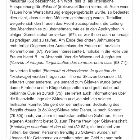
ministrae
(66) bezeichnet, ein Wort, das B. als lateinische
Entsprechung für
diákonoi
(διάκονοι/Diener) vermutet. Auch wenn
Frauen hohe Wertschätzung entgegengebracht wurde, so bedeutet
dies nicht, dass sie den Männern gleichrangig waren. Tertullian
weigerte sich den Frauen das Recht zuzusprechen, die Leitung
des Abendmahles zu übernehmen, wie es in den Apokryphen in
einigen Gemeinschaften vorkam (67); es war ihnen auch untersagt
zu predigen und zu taufen. Am Ende des dritten Jahrhunderts
rechtfertigt Origenes den Ausschluss der Frauen mit sozialen
Konventionen (67). Weitere interessante Einblicke in die Rolle von
Frauen bietet B. im Abschnitt über die Witwen und Jungfrauen
(
Veuves et vierges: l’organisation des femmes entre elles
(68-71)).
Im vierten Kapitel (
Fraternité et dépendance: la question de
l’esclavage
) werden Fragen zum Thema Sklaven behandelt. B.
erläutert unter anderem, wie jemand zum Sklaven wurde (etwa
durch Piraterie und in Bürgerkriegszeiten) und greift dabei auf
bekannte Quellen zurück (75); sie liefert auch Informationen über
die finanzielle Lage der Sklaven und wie sich ein solcher
freikaufen konnte. Sie geht der semantischen Bedeutung des
Begriffs
doulos
(ὁ δούλος/Sklave oder Diener, je nach Kontext
(79-80)) nach, vor allem in neutestamentlichen Schriften. Einen
eigenen Abschnitt bietet B. zum Thema freiwilliger Sklavenschaft
(
Esclavage volontaire et don de soi
(82-83)); sie berichtet von
Fällen, bei denen Personen freiwillig zu Sklaven wurden, um
Lösegeld für Gefangene zu erhalten oder um Geld zu sammeln,