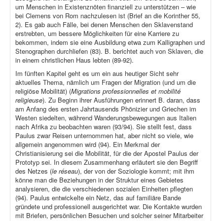
um Menschen in Existenznöten finanziell zu unterstützen – wie
bei Clemens von Rom nachzulesen ist (Brief an die Korinther 55,
2). Es gab auch Fälle, bei denen Menschen den Sklavenstand
erstrebten, um bessere Möglichkeiten für eine Karriere zu
bekommen, indem sie eine Ausbildung etwa zum Kalligraphen und
Stenographen durchliefen (83). B. berichtet auch von Sklaven, die
in einem christlichen Haus lebten (89-92).
Im fünften Kapitel geht es um ein aus heutiger Sicht sehr
aktuelles Thema, nämlich um Fragen der Migration (und um die
religiöse Mobilität) (
Migrations professionnelles et mobilité
religieuse
). Zu Beginn ihrer Ausführungen erinnert B. daran, dass
am Anfang des ersten Jahrtausends Phönizier und Griechen im
Westen siedelten, während Wanderungsbewegungen aus Italien
nach Afrika zu beobachten waren (93/94). Sie stellt fest, dass
Paulus zwar Reisen unternommen hat, aber nicht so viele, wie
allgemein angenommen wird (94). Ein Merkmal der
Christianisierung sei die Mobilität, für die der Apostel Paulus der
Prototyp sei. In diesem Zusammenhang erläutert sie den Begriff
des Netzes (
le réseau
), der von der Soziologie kommt; mit ihm
könne man die Beziehungen in der Struktur eines Gebietes
analysieren, die die verschiedenen sozialen Einheiten pflegten
(94). Paulus entwickelte ein Netz, das auf familiäre Bande
gründete und professionell ausgerichtet war. Die Kontakte wurden
mit Briefen, persönlichen Besuchen und solcher seiner Mitarbeiter