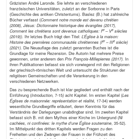
Gräzisten André Laronde. Sie lehrte an verschiedenen
französischen Universitäten, zuletzt an der Sorbonne in Paris
(Geschichte des antiken Christentums). Baslez (B.) hat zahlreiche
Bücher verfasst (
Comment notre monde est devenu chrétien
(2008), Jésus: Dictionnaire historique des évangiles (2017),
er
e
Comment les chrétiens sont devenus catholiques: I
– V
siècles
(2019))
. Ihr letztes Buch trägt den Titel:
L’Église à la maison:
er
e
Histoire des premières communautés chrétiennes (I
– III
siècle)
(2021).
Die Neuauflage des zuletzt genannten Buches ist die
Grundlage für meine Rezension. Die Autorin hat mehrere Preise
gewonnen, unter anderem den
Prix François-Millepierres (2017).
In
ihren Publikationen befasst sie sich vorwiegend mit den Religionen
der griechisch-römischen Welt und untersucht die Strukturen der
religiösen Gemeinschaften und die Verankerung in den
verschiedenen Netzwerken.
Das zu besprechende Buch ist klar gegliedert und enthält nach der
Einführung (
Introduction,
7-15
)
acht Kapitel. Im ersten Kapitel (
Les
Églises de maisonnée: représentation et réalité,
17-34) werden
wesentliche Grundbegriffe erläutert, deren Kenntnis für das
Verständnis der Darlegungen unabdingbar sind. Im zweiten Kapitel
befasst sich B. mit dem Mythos einer Kirche im Untergrund (
Ni
cachées, ni confinées: le mythe d’une Église souterraine
, 35-52).
Im Mittelpunkt des dritten Kapitels werden Fragen zu den
Freiheiten und den Zwängen der Frauen in der Frühzeit des