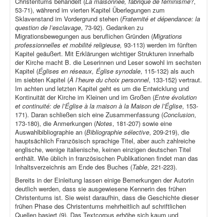
Christentums behandelt (
La maisonnée, fabrique de féminisme
?,
53-71), während im vierten Kapitel Überlegungen zum
Sklavenstand im Vordergrund stehen (
Fraternité et dépendance: la
question de l’esclavage
, 73-92). Gedanken zu
Migrationsbewegungen aus beruflichen Gründen (
Migrations
professionnelles et mobilité religieuse,
93-113) werden im fünften
Kapitel geäußert. Mit Erklärungen wichtiger Strukturen innerhalb
der Kirche macht B. die Leserinnen und Leser sowohl im sechsten
Kapitel (
Églises en réseaux, Église synodale
, 115-132) als auch
im siebten Kapitel (
À l’heure du choix personnel
, 133-152) vertraut.
Im achten und letzten Kapitel geht es um die Entwicklung und
Kontinuität der Kirche im Kleinen und im Großen (
Entre évolution
et continuité: de l’Église à la maison à la Maison de l’Église
, 153-
171). Daran schließen sich eine Zusammenfassung (
Conclusion
,
173-180), die Anmerkungen (
Notes
, 181-207) sowie eine
Auswahlbibliographie an (
Bibliographie sélective
, 209-219), die
hauptsächlich Französisch sprachige Titel, aber auch zahlreiche
englische, wenige italienische, keinen einzigen deutschen Titel
enthält. Wie üblich in französischen Publikationen findet man das
Inhaltsverzeichnis am Ende des Buches (
Table
, 221-223).
Bereits in der Einleitung lassen einige Bemerkungen der Autorin
deutlich werden, dass sie ausgewiesene Kennerin des frühen
Christentums ist. Sie weist daraufhin, dass die Geschichte dieser
frühen Phase des Christentums mehrheitlich auf schriftlichen
Quellen basiert (9). Das Textcorpus erhöhe sich kaum und