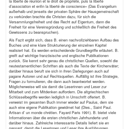
la liberté de réunion et le droit de propriété, puis la liberté
d’association et enfin la liberté de conscience» (Das Evangelium
außerhalb und jenseits der privaten Sphäre der Hausgemeinschaft
zu verkünden brachte die Christen dazu, für sich die
Versammlungsfreiheit und das Recht auf Eigentum, dann die
Freiheit für eine Vereinsgründung und schließlich die Freiheit des
Gewissens zu beanspruchen).
Als Fazit ergibt sich, dass B. einen nachvollziehbaren Aufbau des
Buches und eine klare Strukturierung der einzelnen Kapitel
realisiert hat. Es werden entscheidende Grundbegriffe erläutert. B.
greift auf wichtige französische und englische Publikationen
zurück. Sie kennt sehr genau die christlichen Quellen, sowohl die
neutestamentlichen Schriften als auch die Texte der Kirchenväter;
darüber hinaus beruft sie sich in ihren Darlegungen auch auf
pagane Autoren und auf Rechtsquellen. Auffällig ist ihre Strategie,
Fragen zu formulieren, die dann auch beantwortet werden.
Möglicherweise will sie damit die Leserinnen und Leser zur
Mitarbeit und zum Mitdenken auffordern. Die altgriechischen
Schlüsselbegriffe werden lediglich in Umschrift offeriert. B.
verweist im gesamten Buch immer wieder auf Paulus, dem sie
auch eine eigene Publikation gewidmet hat (Dies., Saint Paul.
Artisan d’ un monde chrétien. Fayard Paris 1991). B. bietet viele
Informationen über die ersten christlichen Jahrhunderte und
darüber hinaus. Zahlreiche interessante Details liefert sie
en
passant
, damit die Leserinnen und Leser ihre Ausführungen