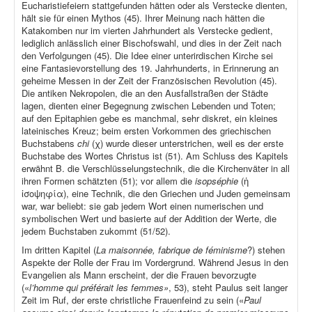
Eucharistiefeiern stattgefunden hätten oder als Verstecke dienten,
hält sie für einen Mythos (45). Ihrer Meinung nach hätten die
Katakomben nur im vierten Jahrhundert als Verstecke gedient,
lediglich anlässlich einer Bischofswahl, und dies in der Zeit nach
den Verfolgungen (45). Die Idee einer unterirdischen Kirche sei
eine Fantasievorstellung des 19. Jahrhunderts, in Erinnerung an
geheime Messen in der Zeit der Französischen Revolution (45).
Die antiken Nekropolen, die an den Ausfallstraßen der Städte
lagen, dienten einer Begegnung zwischen Lebenden und Toten;
auf den Epitaphien gebe es manchmal, sehr diskret, ein kleines
lateinisches Kreuz; beim ersten Vorkommen des griechischen
Buchstabens
chi
(χ) wurde dieser unterstrichen, weil es der erste
Buchstabe des Wortes Christus ist (51). Am Schluss des Kapitels
erwähnt B. die Verschlüsselungstechnik, die die Kirchenväter in all
ihren Formen schätzten (51); vor allem die
isopséphie
(ἡ
ἰσοψηφία), eine Technik, die den Griechen und Juden gemeinsam
war, war beliebt: sie gab jedem Wort einen numerischen und
symbolischen Wert und basierte auf der Addition der Werte, die
jedem Buchstaben zukommt (51/52).
Im dritten Kapitel (
La maisonnée, fabrique de féminisme
?) stehen
Aspekte der Rolle der Frau im Vordergrund. Während Jesus in den
Evangelien als Mann erscheint, der die Frauen bevorzugte
(«
l’homme qui préférait les femmes»
, 53), steht Paulus seit langer
Zeit im Ruf, der erste christliche Frauenfeind zu sein («
Paul