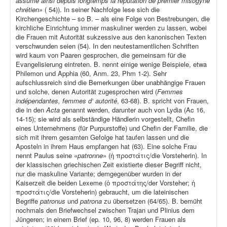
assume ainsi depuis longtemps la réputation de premier misogyne
chrétien»
( 54)). In seiner Nachfolge lese sich die
Kirchengeschichte – so B. – als eine Folge von Bestrebungen, die
kirchliche Einrichtung immer maskuliner werden zu lassen, wobei
die Frauen mit Autorität sukzessive aus den kanonischen Texten
verschwunden seien (54). In den neutestamentlichen Schriften
wird kaum von Paaren gesprochen, die gemeinsam für die
Evangelisierung eintreten. B. nennt einige wenige Beispiele, etwa
Philemon und Apphia (60, Anm. 23, Phm 1-2). Sehr
aufschlussreich sind die Bemerkungen über unabhängige Frauen
und solche, denen Autorität zugesprochen wird (
Femmes
indépendantes, femmes d‘ autorité
, 63-68). B. spricht von Frauen,
die in den
Acta
genannt werden, darunter auch von Lydia (Ac 16,
14-15); sie wird als selbständige Händlerin vorgestellt, Chefin
eines Unternehmens (für Purpurstoffe) und Chefin der Familie, die
sich mit ihrem gesamten Gefolge hat taufen lassen und die
Aposteln in ihrem Haus empfangen hat (63). Eine solche Frau
nennt Paulus seine «
patronne
» (ἡ προστάτις/die Vorsteherin). In
der klassischen griechischen Zeit existierte dieser Begriff nicht,
nur die maskuline Variante; demgegenüber wurden in der
Kaiserzeit die beiden Lexeme (ὁ προστάτης/der Vorsteher; ἡ
προστάτις/die Vorsteherin) gebraucht, um die lateinischen
Begriffe
patronus
und
patrona
zu übersetzen (64/65). B. bemüht
nochmals den Briefwechsel zwischen Trajan und Plinius dem
Jüngeren; in einem Brief (ep
.
10, 96, 8) werden Frauen als