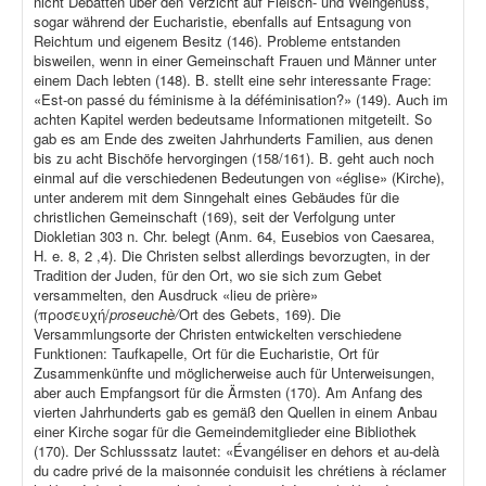
nicht Debatten über den Verzicht auf Fleisch- und Weingenuss,
sogar während der Eucharistie, ebenfalls auf Entsagung von
Reichtum und eigenem Besitz (146). Probleme entstanden
bisweilen, wenn in einer Gemeinschaft Frauen und Männer unter
einem Dach lebten (148). B. stellt eine sehr interessante Frage:
«Est-on passé du féminisme à la déféminisation?» (149). Auch im
achten Kapitel werden bedeutsame Informationen mitgeteilt. So
gab es am Ende des zweiten Jahrhunderts Familien, aus denen
bis zu acht Bischöfe hervorgingen (158/161). B. geht auch noch
einmal auf die verschiedenen Bedeutungen von «église» (Kirche),
unter anderem mit dem Sinngehalt eines Gebäudes für die
christlichen Gemeinschaft (169), seit der Verfolgung unter
Diokletian 303 n. Chr. belegt (Anm. 64, Eusebios von Caesarea,
H. e. 8, 2 ,4). Die Christen selbst allerdings bevorzugten, in der
Tradition der Juden, für den Ort, wo sie sich zum Gebet
versammelten, den Ausdruck «lieu de prière»
(προσευχή/
proseuchè/
Ort des Gebets, 169). Die
Versammlungsorte der Christen entwickelten verschiedene
Funktionen: Taufkapelle, Ort für die Eucharistie, Ort für
Zusammenkünfte und möglicherweise auch für Unterweisungen,
aber auch Empfangsort für die Ärmsten (170). Am Anfang des
vierten Jahrhunderts gab es gemäß den Quellen in einem Anbau
einer Kirche sogar für die Gemeindemitglieder eine Bibliothek
(170). Der Schlusssatz lautet: «Évangéliser en dehors et au-delà
du cadre privé de la maisonnée conduisit les chrétiens à réclamer