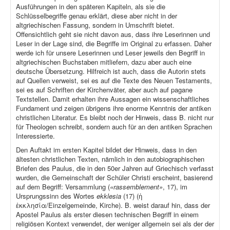
Ausführungen in den späteren Kapiteln, als sie die
Schlüsselbegriffe genau erklärt, diese aber nicht in der
altgriechischen Fassung, sondern in Umschrift bietet.
Offensichtlich geht sie nicht davon aus, dass ihre Leserinnen und
Leser in der Lage sind, die Begriffe im Original zu erfassen. Daher
werde ich für unsere Leserinnen und Leser jeweils den Begriff in
altgriechischen Buchstaben mitliefern, dazu aber auch eine
deutsche Übersetzung. Hilfreich ist auch, dass die Autorin stets
auf Quellen verweist, sei es auf die Texte des Neuen Testaments,
sei es auf Schriften der Kirchenväter, aber auch auf pagane
Textstellen. Damit erhalten ihre Aussagen ein wissenschaftliches
Fundament und zeigen übrigens ihre enorme Kenntnis der antiken
christlichen Literatur. Es bleibt noch der Hinweis, dass B. nicht nur
für Theologen schreibt, sondern auch für an den antiken Sprachen
Interessierte.
Den Auftakt im ersten Kapitel bildet der Hinweis, dass in den
ältesten christlichen Texten, nämlich in den autobiographischen
Briefen des Paulus, die in den 50er Jahren auf Griechisch verfasst
wurden, die Gemeinschaft der Schüler Christi erscheint, basierend
auf dem Begriff: Versammlung (
«rassemblement»
, 17), im
Ursprungssinn des Wortes
ekklesia
(17) (ἡ
ἐκκλησία/Einzelgemeinde, Kirche). B. weist darauf hin, dass der
Apostel Paulus als erster diesen technischen Begriff in einem
religiösen Kontext verwendet, der weniger allgemein sei als der der