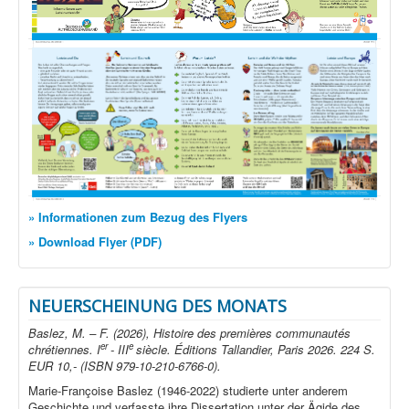
» Informationen zum Bezug des Flyers
» Download Flyer (PDF)
NEUERSCHEINUNG DES MONATS
Baslez, M. – F. (2026), Histoire des premières communautés
er
e
chrétiennes. I
- III
siècle. Éditions Tallandier, Paris 2026. 224 S.
EUR 10,- (ISBN 979-10-210-6766-0).
Marie-Françoise Baslez (1946-2022) studierte unter anderem
Geschichte und verfasste ihre Dissertation unter der Ägide des