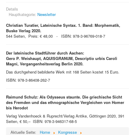
Details
Hauptkategorie:
Newsletter
Christian Turatier, Lateinische Syntax. 1. Band: Morphematik,
Buske Verlag 2020.
544 Seiten, Preis: € 48,00 - ISBN: 978-3-96769-018-7
Der lateinische Stadtführer durch Aachen:
Gero P. Weishaupt, AQUISGRANUM, Descriptio urbis Caroli
Magni, Vergangenheitsverlag Berlin 2020.
Das durchgehend bebilderte Werk mit 168 Seiten kostet 15 Euro.
ISBN: 978-3-86408-262-7
Raimund Schulz:
Als Odysseus staunte.
Die griechische Sicht
des Fremden und das ethnographische Vergleichen von Homer
bis Herodot
Verlag Vandenhoeck & Ruprecht/Verlag Antike, Göttingen 2020, 391
Seiten, € 50,– ISBN: 978-3-946317-68-5
Aktuelle Seite:
Home
Kongresse