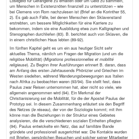
Lösegeld für Gefangene zu erhalten oder um Geld zu sammeln,
um Menschen in Existenznöten finanziell zu unterstützen – wie
bei Clemens von Rom nachzulesen ist (Brief an die Korinther 55,
2). Es gab auch Fälle, bei denen Menschen den Sklavenstand
erstrebten, um bessere Möglichkeiten für eine Karriere zu
bekommen, indem sie eine Ausbildung etwa zum Kalligraphen und
Stenographen durchliefen (83). B. berichtet auch von Sklaven, die
in einem christlichen Haus lebten (89-92).
Im fünften Kapitel geht es um ein aus heutiger Sicht sehr
aktuelles Thema, nämlich um Fragen der Migration (und um die
religiöse Mobilität) (
Migrations professionnelles et mobilité
religieuse
). Zu Beginn ihrer Ausführungen erinnert B. daran, dass
am Anfang des ersten Jahrtausends Phönizier und Griechen im
Westen siedelten, während Wanderungsbewegungen aus Italien
nach Afrika zu beobachten waren (93/94). Sie stellt fest, dass
Paulus zwar Reisen unternommen hat, aber nicht so viele, wie
allgemein angenommen wird (94). Ein Merkmal der
Christianisierung sei die Mobilität, für die der Apostel Paulus der
Prototyp sei. In diesem Zusammenhang erläutert sie den Begriff
des Netzes (
le réseau
), der von der Soziologie kommt; mit ihm
könne man die Beziehungen in der Struktur eines Gebietes
analysieren, die die verschiedenen sozialen Einheiten pflegten
(94). Paulus entwickelte ein Netz, das auf familiäre Bande
gründete und professionell ausgerichtet war. Die Kontakte wurden
mit Briefen, persönlichen Besuchen und solcher seiner Mitarbeiter