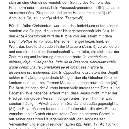
sich an eine Gemeinde wendet, den Genitiv des Namens des
Hausherrn oder er benutzt ein Possessivpronomen: «Stéphanas et
sa maisonnée» (Stephanas und seine Hausgemeinschaft) (19,
Anm. 5, 1 Co, 16, 15: τὴν οἰκίαν Στεφανᾶ).
Für das frühe Christentum war nicht das Individuum entscheidend,
sondern die Gruppe, die in einer Hausgemeinschaft lebt (20). In
den
Acta Apostolorum
wird die Kirche von Jerusalem mit dem
Begriff
pléthos
(ὁ πλῆθος, Menschenmenge) bezeichnet, ein
Wort, das bereits die Juden in der Diaspora (Anm. 9) verwendeten
und das die Idee einer Gemeinschaft vermittelte, die sich trotz der
Zerstreuung und Isolierung organisiert hatte (
le vocabulaire
pléthos, déjà utilisé par les Juifs de la Diaspora, véhiculait l’idée
d’une communauté comptabilisée et organisée malgré la
dispersion et l’isolement,
20). In Opposition dazu steht der Begriff
ochlos
(ὁ ὄχλος, ungeordnete Menge), den die Griechen für eine
konfuse und nicht bezifferbare Menschenmenge anwendeten (20).
Die Ausführungen der Autorin bieten viele interessante Details und
Facetten. Wie nebenbei erfährt man, dass Jesus nicht immer der
Prediger vor großen Versammlungen unter freiem Himmel war,
sondern häufig in Privathäusern in Galiläa und Judäa gepredigt hat
(21). In Privathäusern fanden auch Taufen statt, die etwa Petrus
vornahm; so ließ sich ein römischer Centurio namens Cornelius
mit seiner gesamten Hausgemeinschaft, den Angestellten,
Verwandten und engen Freunden taufen (22, Anm. 17, Ac 10, 1-7).