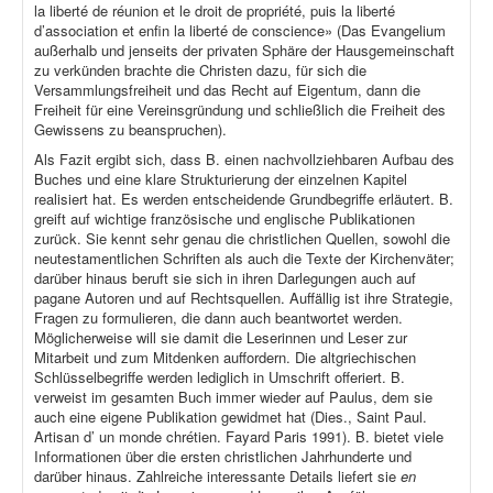
la liberté de réunion et le droit de propriété, puis la liberté
d’association et enfin la liberté de conscience» (Das Evangelium
außerhalb und jenseits der privaten Sphäre der Hausgemeinschaft
zu verkünden brachte die Christen dazu, für sich die
Versammlungsfreiheit und das Recht auf Eigentum, dann die
Freiheit für eine Vereinsgründung und schließlich die Freiheit des
Gewissens zu beanspruchen).
Als Fazit ergibt sich, dass B. einen nachvollziehbaren Aufbau des
Buches und eine klare Strukturierung der einzelnen Kapitel
realisiert hat. Es werden entscheidende Grundbegriffe erläutert. B.
greift auf wichtige französische und englische Publikationen
zurück. Sie kennt sehr genau die christlichen Quellen, sowohl die
neutestamentlichen Schriften als auch die Texte der Kirchenväter;
darüber hinaus beruft sie sich in ihren Darlegungen auch auf
pagane Autoren und auf Rechtsquellen. Auffällig ist ihre Strategie,
Fragen zu formulieren, die dann auch beantwortet werden.
Möglicherweise will sie damit die Leserinnen und Leser zur
Mitarbeit und zum Mitdenken auffordern. Die altgriechischen
Schlüsselbegriffe werden lediglich in Umschrift offeriert. B.
verweist im gesamten Buch immer wieder auf Paulus, dem sie
auch eine eigene Publikation gewidmet hat (Dies., Saint Paul.
Artisan d’ un monde chrétien. Fayard Paris 1991). B. bietet viele
Informationen über die ersten christlichen Jahrhunderte und
darüber hinaus. Zahlreiche interessante Details liefert sie
en