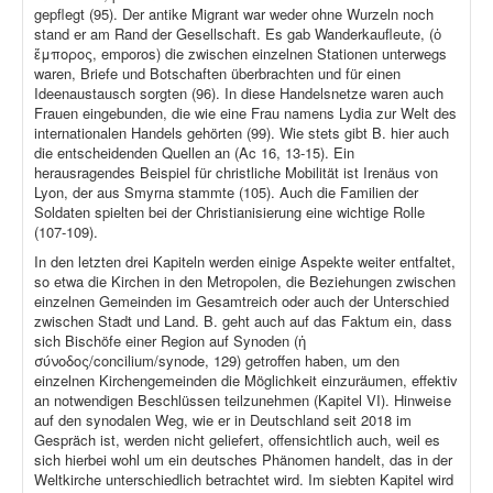
gepflegt (95). Der antike Migrant war weder ohne Wurzeln noch
stand er am Rand der Gesellschaft. Es gab Wanderkaufleute, (ὁ
ἔμπορος, emporos) die zwischen einzelnen Stationen unterwegs
waren, Briefe und Botschaften überbrachten und für einen
Ideenaustausch sorgten (96). In diese Handelsnetze waren auch
Frauen eingebunden, die wie eine Frau namens Lydia zur Welt des
internationalen Handels gehörten (99). Wie stets gibt B. hier auch
die entscheidenden Quellen an (Ac 16, 13-15). Ein
herausragendes Beispiel für christliche Mobilität ist Irenäus von
Lyon, der aus Smyrna stammte (105). Auch die Familien der
Soldaten spielten bei der Christianisierung eine wichtige Rolle
(107-109).
In den letzten drei Kapiteln werden einige Aspekte weiter entfaltet,
so etwa die Kirchen in den Metropolen, die Beziehungen zwischen
einzelnen Gemeinden im Gesamtreich oder auch der Unterschied
zwischen Stadt und Land. B. geht auch auf das Faktum ein, dass
sich Bischöfe einer Region auf Synoden (ἡ
σύνοδος/concilium/synode, 129) getroffen haben, um den
einzelnen Kirchengemeinden die Möglichkeit einzuräumen, effektiv
an notwendigen Beschlüssen teilzunehmen (Kapitel VI). Hinweise
auf den synodalen Weg, wie er in Deutschland seit 2018 im
Gespräch ist, werden nicht geliefert, offensichtlich auch, weil es
sich hierbei wohl um ein deutsches Phänomen handelt, das in der
Weltkirche unterschiedlich betrachtet wird. Im siebten Kapitel wird