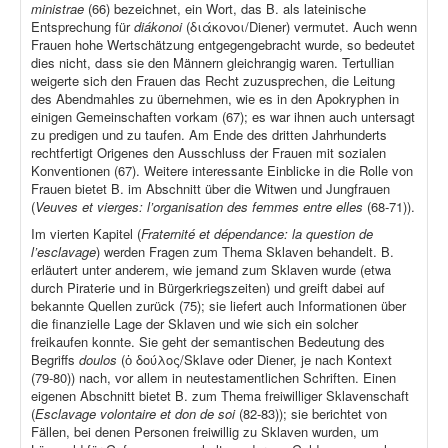
ministrae
(66) bezeichnet, ein Wort, das B. als lateinische
Entsprechung für
diákonoi
(διάκονοι/Diener) vermutet. Auch wenn
Frauen hohe Wertschätzung entgegengebracht wurde, so bedeutet
dies nicht, dass sie den Männern gleichrangig waren. Tertullian
weigerte sich den Frauen das Recht zuzusprechen, die Leitung
des Abendmahles zu übernehmen, wie es in den Apokryphen in
einigen Gemeinschaften vorkam (67); es war ihnen auch untersagt
zu predigen und zu taufen. Am Ende des dritten Jahrhunderts
rechtfertigt Origenes den Ausschluss der Frauen mit sozialen
Konventionen (67). Weitere interessante Einblicke in die Rolle von
Frauen bietet B. im Abschnitt über die Witwen und Jungfrauen
(
Veuves et vierges: l’organisation des femmes entre elles
(68-71)).
Im vierten Kapitel (
Fraternité et dépendance: la question de
l’esclavage
) werden Fragen zum Thema Sklaven behandelt. B.
erläutert unter anderem, wie jemand zum Sklaven wurde (etwa
durch Piraterie und in Bürgerkriegszeiten) und greift dabei auf
bekannte Quellen zurück (75); sie liefert auch Informationen über
die finanzielle Lage der Sklaven und wie sich ein solcher
freikaufen konnte. Sie geht der semantischen Bedeutung des
Begriffs
doulos
(ὁ δούλος/Sklave oder Diener, je nach Kontext
(79-80)) nach, vor allem in neutestamentlichen Schriften. Einen
eigenen Abschnitt bietet B. zum Thema freiwilliger Sklavenschaft
(
Esclavage volontaire et don de soi
(82-83)); sie berichtet von
Fällen, bei denen Personen freiwillig zu Sklaven wurden, um