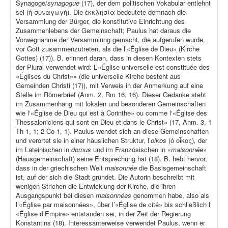
Synagoge/
synagogue
(17), der dem politischen Vokabular entlehnt
sei (ἡ συναγωγή). Die ἐκκλησία bedeutete demnach die
Versammlung der Bürger, die konstitutive Einrichtung des
Zusammenlebens der Gemeinschaft; Paulus hat daraus die
Vorwegnahme der Versammlung gemacht, die aufgerufen wurde,
vor Gott zusammenzutreten, als die l’«Église de Dieu» (Kirche
Gottes) (17)). B. erinnert daran, dass in diesen Kontexten stets
der Plural verwendet wird: L’«Église universelle est constituée des
«Églises du Christ»» (die universelle Kirche besteht aus
Gemeinden Christi (17)), mit Verweis in der Anmerkung auf eine
Stelle im Römerbrief (Anm. 2, Rm 16, 16). Dieser Gedanke steht
im Zusammenhang mit lokalen und besonderen Gemeinschaften
wie l‘«Église de Dieu qui est à Corinthe» ou comme l‘«Église des
Thessaloniciens qui sont en Dieu et dans le Christ» (17, Anm. 3, 1
Th 1, 1; 2 Co 1, 1). Paulus wendet sich an diese Gemeinschaften
und verortet sie in einer häuslichen Struktur, l’
oikos
(ὁ οἶκος)
,
der
im Lateinischen in
domus
und im Französischen in «
maisonnée
»
(Hausgemeinschaft) seine Entsprechung hat (18). B. hebt hervor,
dass in der griechischen Welt
maisonnée
die Basisgemeinschaft
ist, auf der sich die Stadt gründet. Die Autorin beschreibt mit
wenigen Strichen die Entwicklung der Kirche, die ihren
Ausgangspunkt bei diesen
maisonnées
genommen habe, also als
l’«Église par maisonnées», über l’«Église de cité» bis schließlich l‘
«Église d‘Empire» entstanden sei, in der Zeit der Regierung
Konstantins (18). Interessanterweise verwendet Paulus, wenn er