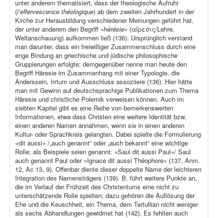
unter anderem thematisiert, dass der theologische Aufruhr
(
l’effervescence théologique
) ab dem zweiten Jahrhundert in der
Kirche zur Herausbildung verschiedener Meinungen geführt hat,
der unter anderem den Begriff «
hérésie
» (αἵρεσις/Lehre,
Weltanschauung) aufkommen ließ (136). Ursprünglich verstand
man darunter, dass ein freiwilliger Zusammenschluss durch eine
enge Bindung an griechische und jüdische philosophische
Gruppierungen erfolgte; demgegenüber nenne man heute den
Begriff Häresie im Zusammenhang mit einer Typologie, die
Anderssein, Irrtum und Ausschluss assoziiere (136). Hier hätte
man mit Gewinn auf deutschsprachige Publikationen zum Thema
Häresie und christliche Polemik verweisen können. Auch im
siebten Kapitel gibt es eine Reihe von bemerkenswerten
Informationen, etwa dass Christen eine weitere Identität bzw.
einen anderen Namen annahmen, wenn sie in einen anderen
Kultur- oder Sprachkreis gelangten. Dabei spielte die Formulierung
«dit aussi» /„auch genannt“ oder „auch bekannt“ eine wichtige
Rolle; als Beispiele seien genannt: «Saul dit aussi Paul»/ Saul
auch genannt Paul oder «Ignace dit aussi Théophore» (137, Anm.
12, Ac 13, 9). Offenbar diente dieser doppelte Name der leichteren
Integration des Namensträgers (139). B. führt weitere Punkte an,
die im Verlauf der Frühzeit des Christentums eine nicht zu
unterschätzende Rolle spielten; dazu gehören die Auflösung der
Ehe und die Keuschheit, ein Thema, dem Tertullian nicht weniger
als sechs Abhandlungen gewidmet hat (142). Es fehlten auch