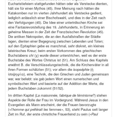
Eucharistiefeiern stattgefunden hätten oder als Verstecke dienten,
hält sie für einen Mythos (45). Ihrer Meinung nach hätten die
Katakomben nur im vierten Jahrhundert als Verstecke gedient,
lediglich anlässlich einer Bischofswahl, und dies in der Zeit nach
den Verfolgungen (45). Die Idee einer unterirdischen Kirche sei
eine Fantasievorstellung des 19. Jahrhunderts, in Erinnerung an
geheime Messen in der Zeit der Französischen Revolution (45).
Die antiken Nekropolen, die an den Ausfallstraßen der Städte
lagen, dienten einer Begegnung zwischen Lebenden und Toten;
auf den Epitaphien gebe es manchmal, sehr diskret, ein kleines
lateinisches Kreuz; beim ersten Vorkommen des griechischen
Buchstabens
chi
(χ) wurde dieser unterstrichen, weil es der erste
Buchstabe des Wortes Christus ist (51). Am Schluss des Kapitels
erwähnt B. die Verschlüsselungstechnik, die die Kirchenväter in all
ihren Formen schätzten (51); vor allem die
isopséphie
(ἡ
ἰσοψηφία), eine Technik, die den Griechen und Juden gemeinsam
war, war beliebt: sie gab jedem Wort einen numerischen und
symbolischen Wert und basierte auf der Addition der Werte, die
jedem Buchstaben zukommt (51/52).
Im dritten Kapitel (
La maisonnée, fabrique de féminisme
?) stehen
Aspekte der Rolle der Frau im Vordergrund. Während Jesus in den
Evangelien als Mann erscheint, der die Frauen bevorzugte
(«
l’homme qui préférait les femmes»
, 53), steht Paulus seit langer
Zeit im Ruf, der erste christliche Frauenfeind zu sein («
Paul