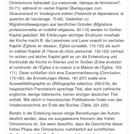
Christentums behandelt (
La maisonnée, fabrique de féminisme
?,
53-71), während im vierten Kapitel Überlegungen zum
Sklavenstand im Vordergrund stehen (
Fraternité et dépendance: la
question de l’esclavage
, 73-92). Gedanken zu
Migrationsbewegungen aus beruflichen Gründen (
Migrations
professionnelles et mobilité religieuse,
93-113) werden im fünften
Kapitel geäußert. Mit Erklärungen wichtiger Strukturen innerhalb
der Kirche macht B. die Leserinnen und Leser sowohl im sechsten
Kapitel (
Églises en réseaux, Église synodale
, 115-132) als auch
im siebten Kapitel (
À l’heure du choix personnel
, 133-152) vertraut.
Im achten und letzten Kapitel geht es um die Entwicklung und
Kontinuität der Kirche im Kleinen und im Großen (
Entre évolution
et continuité: de l’Église à la maison à la Maison de l’Église
, 153-
171). Daran schließen sich eine Zusammenfassung (
Conclusion
,
173-180), die Anmerkungen (
Notes
, 181-207) sowie eine
Auswahlbibliographie an (
Bibliographie sélective
, 209-219), die
hauptsächlich Französisch sprachige Titel, aber auch zahlreiche
englische, wenige italienische, keinen einzigen deutschen Titel
enthält. Wie üblich in französischen Publikationen findet man das
Inhaltsverzeichnis am Ende des Buches (
Table
, 221-223).
Bereits in der Einleitung lassen einige Bemerkungen der Autorin
deutlich werden, dass sie ausgewiesene Kennerin des frühen
Christentums ist. Sie weist daraufhin, dass die Geschichte dieser
frühen Phase des Christentums mehrheitlich auf schriftlichen