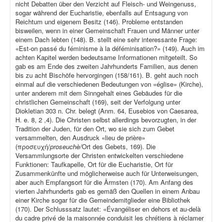
nicht Debatten über den Verzicht auf Fleisch- und Weingenuss,
sogar während der Eucharistie, ebenfalls auf Entsagung von
Reichtum und eigenem Besitz (146). Probleme entstanden
bisweilen, wenn in einer Gemeinschaft Frauen und Männer unter
einem Dach lebten (148). B. stellt eine sehr interessante Frage:
«Est-on passé du féminisme à la déféminisation?» (149). Auch im
achten Kapitel werden bedeutsame Informationen mitgeteilt. So
gab es am Ende des zweiten Jahrhunderts Familien, aus denen
bis zu acht Bischöfe hervorgingen (158/161). B. geht auch noch
einmal auf die verschiedenen Bedeutungen von «église» (Kirche),
unter anderem mit dem Sinngehalt eines Gebäudes für die
christlichen Gemeinschaft (169), seit der Verfolgung unter
Diokletian 303 n. Chr. belegt (Anm. 64, Eusebios von Caesarea,
H. e. 8, 2 ,4). Die Christen selbst allerdings bevorzugten, in der
Tradition der Juden, für den Ort, wo sie sich zum Gebet
versammelten, den Ausdruck «lieu de prière»
(προσευχή/
proseuchè/
Ort des Gebets, 169). Die
Versammlungsorte der Christen entwickelten verschiedene
Funktionen: Taufkapelle, Ort für die Eucharistie, Ort für
Zusammenkünfte und möglicherweise auch für Unterweisungen,
aber auch Empfangsort für die Ärmsten (170). Am Anfang des
vierten Jahrhunderts gab es gemäß den Quellen in einem Anbau
einer Kirche sogar für die Gemeindemitglieder eine Bibliothek
(170). Der Schlusssatz lautet: «Évangéliser en dehors et au-delà
du cadre privé de la maisonnée conduisit les chrétiens à réclamer