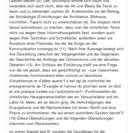
Quellen basiert (9). Das Textcorpus erhöhe sich kaum und
verändere sich auch nicht, aber die Art und Weise die Texte zu
lesen und zu behandeln variiere (9). Andererseits sei der Beitrag
der Archäologie (Einrichtungen der Architektur, Bildnisse,
Inschriften, Papyri) nicht zu unterschätzen (9). Sie vergisst nicht
darauf aufmerksam zu machen, dass man die christlichen Texte
nicht nur wegen ihres Informationsgehalts liest, sondern auch
wegen ihrer Techniken und Schreibstile, außerdem seien sie
Ausdruck einer Pastorale, bei der die Sorge um die
Kommunikation vorrangig ist (11). Nach ihrer Aussage bewegt sich
ihre Darstellung zwischen der Vergangenheit und der Gegenwart,
der Geschichte der Anfänge des Christentums und der aktuellen
Debatten (13). Am Schluss der Einführung stellt sie eine Frage,
von der sie glaubt, dass sie gerechtfertigt ist: «Les maisonnées
chrétiennes fonctionnèrent-elles comme un laboratoire
d’expériences et d’idées quand il s’est agi de confronter les
enseignements de l’Évangile et l’amour du prochain avec un droit
et une pratique fondée sur l’autoritarisme?» (Funktionierten die
christlichen Hausgemeinschaften wie ein Versuchslabor und ein
Labor für Ideen, als es darum ging, die Verkündigungen des
Evangeliums und die Nächstenliebe mit einem Recht und eine
Praxis zu konfrontieren, die auf einem autoritären System beruht?)
(15) (Diese Übersetzungen und die folgenden Übersetzungen
stammen vom Rezensenten).
Im ersten Kapitel legt B. insofern die Grundlagen für die