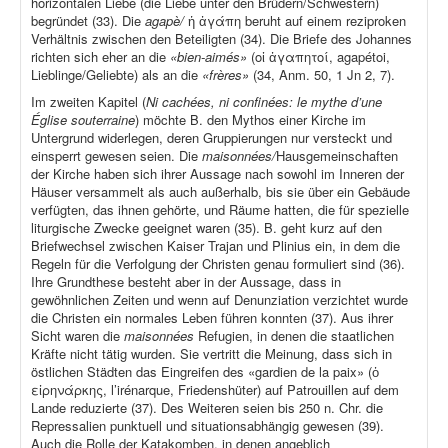
horizontalen Liebe (die Liebe unter den Brüdern/Schwestern)
begründet (33). Die
agapè/
ἡ ἀγάπη beruht auf einem reziproken
Verhältnis zwischen den Beteiligten (34). Die Briefe des Johannes
richten sich eher an die
«bien-aimés»
(οἱ ἀγαπητοί, agapétoi,
Lieblinge/Geliebte) als an die
«frères»
(34, Anm. 50, 1 Jn 2, 7).
Im zweiten Kapitel (
Ni cachées, ni confinées: le mythe d’une
Église souterraine
) möchte B. den Mythos einer Kirche im
Untergrund widerlegen, deren Gruppierungen nur versteckt und
einsperrt gewesen seien. Die
maisonnées/
Hausgemeinschaften
der Kirche haben sich ihrer Aussage nach sowohl im Inneren der
Häuser versammelt als auch außerhalb, bis sie über ein Gebäude
verfügten, das ihnen gehörte, und Räume hatten, die für spezielle
liturgische Zwecke geeignet waren (35). B. geht kurz auf den
Briefwechsel zwischen Kaiser Trajan und Plinius ein, in dem die
Regeln für die Verfolgung der Christen genau formuliert sind (36).
Ihre Grundthese besteht aber in der Aussage, dass in
gewöhnlichen Zeiten und wenn auf Denunziation verzichtet wurde
die Christen ein normales Leben führen konnten (37). Aus ihrer
Sicht waren die
maisonnées
Refugien, in denen die staatlichen
Kräfte nicht tätig wurden. Sie vertritt die Meinung, dass sich in
östlichen Städten das Eingreifen des «gardien de la paix» (ὁ
εἰρηνάρκης, l’irénarque, Friedenshüter) auf Patrouillen auf dem
Lande reduzierte (37). Des Weiteren seien bis 250 n. Chr. die
Repressalien punktuell und situationsabhängig gewesen (39).
Auch die Rolle der Katakomben, in denen angeblich