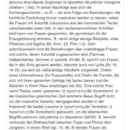
assume ainsi depuis longtemps la réputation de premier misogyne
chrétien»
( 54)). In seiner Nachfolge lese sich die
Kirchengeschichte – so B. – als eine Folge von Bestrebungen, die
kirchliche Einrichtung immer maskuliner werden zu lassen, wobei
die Frauen mit Autorität sukzessive aus den kanonischen Texten
verschwunden seien (54). In den neutestamentlichen Schriften
wird kaum von Paaren gesprochen, die gemeinsam für die
Evangelisierung eintreten. B. nennt einige wenige Beispiele, etwa
Philemon und Apphia (60, Anm. 23, Phm 1-2). Sehr
aufschlussreich sind die Bemerkungen über unabhängige Frauen
und solche, denen Autorität zugesprochen wird (
Femmes
indépendantes, femmes d‘ autorité
, 63-68). B. spricht von Frauen,
die in den
Acta
genannt werden, darunter auch von Lydia (Ac 16,
14-15); sie wird als selbständige Händlerin vorgestellt, Chefin
eines Unternehmens (für Purpurstoffe) und Chefin der Familie, die
sich mit ihrem gesamten Gefolge hat taufen lassen und die
Aposteln in ihrem Haus empfangen hat (63). Eine solche Frau
nennt Paulus seine «
patronne
» (ἡ προστάτις/die Vorsteherin). In
der klassischen griechischen Zeit existierte dieser Begriff nicht,
nur die maskuline Variante; demgegenüber wurden in der
Kaiserzeit die beiden Lexeme (ὁ προστάτης/der Vorsteher; ἡ
προστάτις/die Vorsteherin) gebraucht, um die lateinischen
Begriffe
patronus
und
patrona
zu übersetzen (64/65). B. bemüht
nochmals den Briefwechsel zwischen Trajan und Plinius dem
Jüngeren; in einem Brief (ep
.
10, 96, 8) werden Frauen als