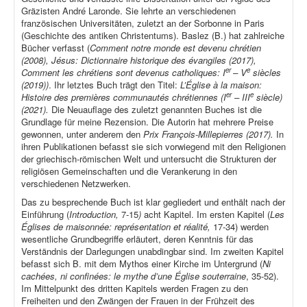
Gräzisten André Laronde. Sie lehrte an verschiedenen
französischen Universitäten, zuletzt an der Sorbonne in Paris
(Geschichte des antiken Christentums). Baslez (B.) hat zahlreiche
Bücher verfasst (
Comment notre monde est devenu chrétien
(2008), Jésus: Dictionnaire historique des évangiles (2017),
er
e
Comment les chrétiens sont devenus catholiques: I
– V
siècles
(2019))
. Ihr letztes Buch trägt den Titel:
L’Église à la maison:
er
e
Histoire des premières communautés chrétiennes (I
– III
siècle)
(2021).
Die Neuauflage des zuletzt genannten Buches ist die
Grundlage für meine Rezension. Die Autorin hat mehrere Preise
gewonnen, unter anderem den
Prix François-Millepierres (2017).
In
ihren Publikationen befasst sie sich vorwiegend mit den Religionen
der griechisch-römischen Welt und untersucht die Strukturen der
religiösen Gemeinschaften und die Verankerung in den
verschiedenen Netzwerken.
Das zu besprechende Buch ist klar gegliedert und enthält nach der
Einführung (
Introduction,
7-15
)
acht Kapitel. Im ersten Kapitel (
Les
Églises de maisonnée: représentation et réalité,
17-34) werden
wesentliche Grundbegriffe erläutert, deren Kenntnis für das
Verständnis der Darlegungen unabdingbar sind. Im zweiten Kapitel
befasst sich B. mit dem Mythos einer Kirche im Untergrund (
Ni
cachées, ni confinées: le mythe d’une Église souterraine
, 35-52).
Im Mittelpunkt des dritten Kapitels werden Fragen zu den
Freiheiten und den Zwängen der Frauen in der Frühzeit des