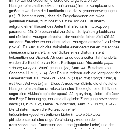
Im Verlauf der Geschichte wurde die Organisation der
Hausgemeinschaft (ὁ οἶκος, maisonnée,) immer komplexer und
größer, etwa durch die Landflucht und die Migrationsbewegungen
(25). B. bemerkt dazu, dass die Freigelassenen am
oikos
gebunden blieben, zumindest bis zum Tod des Hausherrn,
aufgrund einer Klausel des Aufenthaltsrechts (ἡ παραμονή,
paramonè
,
25). Sie beschreibt zunächst die typisch griechische
und römische Hausgemeinschaft der vorchristlichen Zeit (28-32),
um dann Einzelheiten der christlichen Hausgemeinschaft zu liefern
(32-34). Es wird auch das Vokabular einer derart neuen
maisonnée
chrétienne
präsentiert; an der Spitze eines Bistums steht
bekanntlich der Bischof. Ab dem Ende des zweiten Jahrhunderts
wurden die Bischöfe von Rom, Karthago oder Alexandria
papa
/
πάπας (
«pape»
, Vater) genannt (32, Anm. 41, Eusebios von
Caesarea H
.
e
.
7, 7, 4). Seit Paulus redeten sich die Mitglieder der
Gemeinschaft als
«frère»
ou
«soeur»
(33) (ὁ ἀδελφός/Bruder, ἡ
ἀδελφή/Schwester) an. Diese Anrede war üblich, die christlichen
Hausgemeinschaften entwickelten eine Theologie, eine Ethik und
sogar eine Ekklesiologie der
agapè
(33, ἡ ἀγάπη, Liebe), die über
den Begriff hinausging, der eine alltägliche Zuneigung bezeichnet:
philia
(33, ἡ φιλία, Liebe/Freundschaft, Anm. 45, Jn 21, 15-17).
Die Christen haben die Konzeption einer
brüderlichen/geschwisterlichen Liebe (ἡ φιλαδελφία
,
philadelphia) auf eine enge Verbindung zwischen der
transzendentalen Dimension der Liebe (göttliche Liebe) und der