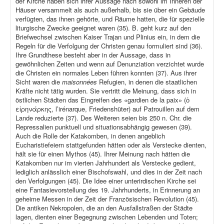
der Kirche haben sich ihrer Aussage nach sowohl im Inneren der
Häuser versammelt als auch außerhalb, bis sie über ein Gebäude
verfügten, das ihnen gehörte, und Räume hatten, die für spezielle
liturgische Zwecke geeignet waren (35). B. geht kurz auf den
Briefwechsel zwischen Kaiser Trajan und Plinius ein, in dem die
Regeln für die Verfolgung der Christen genau formuliert sind (36).
Ihre Grundthese besteht aber in der Aussage, dass in
gewöhnlichen Zeiten und wenn auf Denunziation verzichtet wurde
die Christen ein normales Leben führen konnten (37). Aus ihrer
Sicht waren die
maisonnées
Refugien, in denen die staatlichen
Kräfte nicht tätig wurden. Sie vertritt die Meinung, dass sich in
östlichen Städten das Eingreifen des «gardien de la paix» (ὁ
εἰρηνάρκης, l’irénarque, Friedenshüter) auf Patrouillen auf dem
Lande reduzierte (37). Des Weiteren seien bis 250 n. Chr. die
Repressalien punktuell und situationsabhängig gewesen (39).
Auch die Rolle der Katakomben, in denen angeblich
Eucharistiefeiern stattgefunden hätten oder als Verstecke dienten,
hält sie für einen Mythos (45). Ihrer Meinung nach hätten die
Katakomben nur im vierten Jahrhundert als Verstecke gedient,
lediglich anlässlich einer Bischofswahl, und dies in der Zeit nach
den Verfolgungen (45). Die Idee einer unterirdischen Kirche sei
eine Fantasievorstellung des 19. Jahrhunderts, in Erinnerung an
geheime Messen in der Zeit der Französischen Revolution (45).
Die antiken Nekropolen, die an den Ausfallstraßen der Städte
lagen, dienten einer Begegnung zwischen Lebenden und Toten;