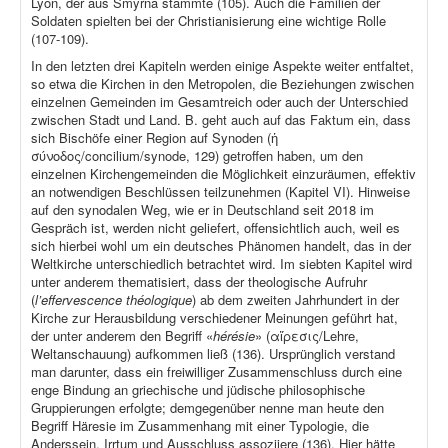
Lyon, der aus Smyrna stammte (105). Auch die Familien der
Soldaten spielten bei der Christianisierung eine wichtige Rolle
(107-109).
In den letzten drei Kapiteln werden einige Aspekte weiter entfaltet,
so etwa die Kirchen in den Metropolen, die Beziehungen zwischen
einzelnen Gemeinden im Gesamtreich oder auch der Unterschied
zwischen Stadt und Land. B. geht auch auf das Faktum ein, dass
sich Bischöfe einer Region auf Synoden (ἡ
σύνοδος/concilium/synode, 129) getroffen haben, um den
einzelnen Kirchengemeinden die Möglichkeit einzuräumen, effektiv
an notwendigen Beschlüssen teilzunehmen (Kapitel VI). Hinweise
auf den synodalen Weg, wie er in Deutschland seit 2018 im
Gespräch ist, werden nicht geliefert, offensichtlich auch, weil es
sich hierbei wohl um ein deutsches Phänomen handelt, das in der
Weltkirche unterschiedlich betrachtet wird. Im siebten Kapitel wird
unter anderem thematisiert, dass der theologische Aufruhr
(
l’effervescence théologique
) ab dem zweiten Jahrhundert in der
Kirche zur Herausbildung verschiedener Meinungen geführt hat,
der unter anderem den Begriff «
hérésie
» (αἵρεσις/Lehre,
Weltanschauung) aufkommen ließ (136). Ursprünglich verstand
man darunter, dass ein freiwilliger Zusammenschluss durch eine
enge Bindung an griechische und jüdische philosophische
Gruppierungen erfolgte; demgegenüber nenne man heute den
Begriff Häresie im Zusammenhang mit einer Typologie, die
Anderssein, Irrtum und Ausschluss assoziiere (136). Hier hätte