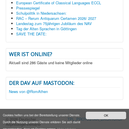
European Certificate of Classical Languages ECCL
Pressespiegel
Schulpolitik in Niedersachsen:
RAC – Rerum Antiquarum Certamen 2026/ 2027
Landestag zum 75jährigen Jubiläum des NAV
Tag der Alten Sprachen in Göttingen
SAVE THE DATE:
WER IST ONLINE?
Aktuell sind 286 Gäste und keine Mitglieder online
DER DAV AUF MASTODON:
News von @RomAthen
Cookies helfen uns bei der Bereitstellung unserer Dienste.
OK
© 2026 Deutscher
TPL_PROTOSTAR_BACKTOTOP
Durch die Nutzung unserer Dienste erklären Sie sich damit
Altphilologenverband
einverstanden, dass wir Cookies setzen.
Mehr erfahren...