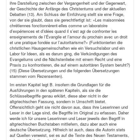
ihre Darstellung zwischen der Vergangenheit und der Gegenwart,
der Geschichte der Anfänge des Christentums und der aktuellen
Debatten (13). Am Schluss der Einführung stellt sie eine Frage,
von der sie glaubt, dass sie gerechtfertigt ist: «Les maisonnées
chrétiennes fonctionnèrent-elles comme un laboratoire
d’expériences et d’idées quand il s’est agi de confronter les
enseignements de l’Évangile et l’amour du prochain avec un droit
et une pratique fondée sur l’autoritarisme?» (Funktionierten die
christlichen Hausgemeinschaften wie ein Versuchslabor und ein
Labor für Ideen, als es darum ging, die Verkündigungen des
Evangeliums und die Nächstenliebe mit einem Recht und eine
Praxis zu konfrontieren, die auf einem autoritären System beruht?)
(15) (Diese Übersetzungen und die folgenden Übersetzungen
stammen vom Rezensenten).
Im ersten Kapitel legt B. insofern die Grundlagen für die
Ausführungen in den späteren Kapiteln, als sie die
Schlüsselbegriffe genau erklärt, diese aber nicht in der
altgriechischen Fassung, sondern in Umschrift bietet.
Offensichtlich geht sie nicht davon aus, dass ihre Leserinnen und
Leser in der Lage sind, die Begriffe im Original zu erfassen. Daher
werde ich für unsere Leserinnen und Leser jeweils den Begriff in
altgriechischen Buchstaben mitliefern, dazu aber auch eine
deutsche Übersetzung. Hilfreich ist auch, dass die Autorin stets
auf Quellen verweist, sei es auf die Texte des Neuen Testaments,