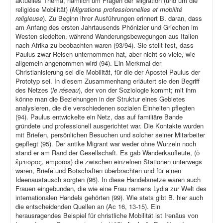
aktuelles Thema, nämlich um Fragen der Migration (und um die
religiöse Mobilität) (
Migrations professionnelles et mobilité
religieuse
). Zu Beginn ihrer Ausführungen erinnert B. daran, dass
am Anfang des ersten Jahrtausends Phönizier und Griechen im
Westen siedelten, während Wanderungsbewegungen aus Italien
nach Afrika zu beobachten waren (93/94). Sie stellt fest, dass
Paulus zwar Reisen unternommen hat, aber nicht so viele, wie
allgemein angenommen wird (94). Ein Merkmal der
Christianisierung sei die Mobilität, für die der Apostel Paulus der
Prototyp sei. In diesem Zusammenhang erläutert sie den Begriff
des Netzes (
le réseau
), der von der Soziologie kommt; mit ihm
könne man die Beziehungen in der Struktur eines Gebietes
analysieren, die die verschiedenen sozialen Einheiten pflegten
(94). Paulus entwickelte ein Netz, das auf familiäre Bande
gründete und professionell ausgerichtet war. Die Kontakte wurden
mit Briefen, persönlichen Besuchen und solcher seiner Mitarbeiter
gepflegt (95). Der antike Migrant war weder ohne Wurzeln noch
stand er am Rand der Gesellschaft. Es gab Wanderkaufleute, (ὁ
ἔμπορος, emporos) die zwischen einzelnen Stationen unterwegs
waren, Briefe und Botschaften überbrachten und für einen
Ideenaustausch sorgten (96). In diese Handelsnetze waren auch
Frauen eingebunden, die wie eine Frau namens Lydia zur Welt des
internationalen Handels gehörten (99). Wie stets gibt B. hier auch
die entscheidenden Quellen an (Ac 16, 13-15). Ein
herausragendes Beispiel für christliche Mobilität ist Irenäus von