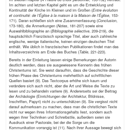
Im achten und letzten Kapitel geht es um die Entwicklung und
Kontinuität der Kirche im Kleinen und im Großen (
Entre évolution
et continuité: de l’Église à la maison à la Maison de l’Église
, 153-
171). Daran schließen sich eine Zusammenfassung (
Conclusion
,
173-180), die Anmerkungen (
Notes
, 181-207) sowie eine
Auswahlbibliographie an (
Bibliographie sélective
, 209-219), die
hauptsächlich Französisch sprachige Titel, aber auch zahlreiche
englische, wenige italienische, keinen einzigen deutschen Titel
enthält. Wie üblich in französischen Publikationen findet man das
Inhaltsverzeichnis am Ende des Buches (
Table
, 221-223).
Bereits in der Einleitung lassen einige Bemerkungen der Autorin
deutlich werden, dass sie ausgewiesene Kennerin des frühen
Christentums ist. Sie weist daraufhin, dass die Geschichte dieser
frühen Phase des Christentums mehrheitlich auf schriftlichen
Quellen basiert (9). Das Textcorpus erhöhe sich kaum und
verändere sich auch nicht, aber die Art und Weise die Texte zu
lesen und zu behandeln variiere (9). Andererseits sei der Beitrag
der Archäologie (Einrichtungen der Architektur, Bildnisse,
Inschriften, Papyri) nicht zu unterschätzen (9). Sie vergisst nicht
darauf aufmerksam zu machen, dass man die christlichen Texte
nicht nur wegen ihres Informationsgehalts liest, sondern auch
wegen ihrer Techniken und Schreibstile, außerdem seien sie
Ausdruck einer Pastorale, bei der die Sorge um die
Kommunikation vorrangig ist (11). Nach ihrer Aussage bewegt sich