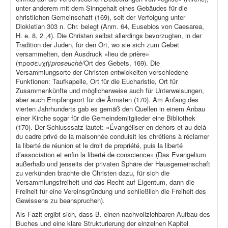
unter anderem mit dem Sinngehalt eines Gebäudes für die
christlichen Gemeinschaft (169), seit der Verfolgung unter
Diokletian 303 n. Chr. belegt (Anm. 64, Eusebios von Caesarea,
H. e. 8, 2 ,4). Die Christen selbst allerdings bevorzugten, in der
Tradition der Juden, für den Ort, wo sie sich zum Gebet
versammelten, den Ausdruck «lieu de prière»
(προσευχή/
proseuchè/
Ort des Gebets, 169). Die
Versammlungsorte der Christen entwickelten verschiedene
Funktionen: Taufkapelle, Ort für die Eucharistie, Ort für
Zusammenkünfte und möglicherweise auch für Unterweisungen,
aber auch Empfangsort für die Ärmsten (170). Am Anfang des
vierten Jahrhunderts gab es gemäß den Quellen in einem Anbau
einer Kirche sogar für die Gemeindemitglieder eine Bibliothek
(170). Der Schlusssatz lautet: «Évangéliser en dehors et au-delà
du cadre privé de la maisonnée conduisit les chrétiens à réclamer
la liberté de réunion et le droit de propriété, puis la liberté
d’association et enfin la liberté de conscience» (Das Evangelium
außerhalb und jenseits der privaten Sphäre der Hausgemeinschaft
zu verkünden brachte die Christen dazu, für sich die
Versammlungsfreiheit und das Recht auf Eigentum, dann die
Freiheit für eine Vereinsgründung und schließlich die Freiheit des
Gewissens zu beanspruchen).
Als Fazit ergibt sich, dass B. einen nachvollziehbaren Aufbau des
Buches und eine klare Strukturierung der einzelnen Kapitel