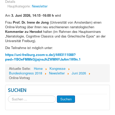
Details
Hauptkategorie:
Newsletter
Am
3. Juni 2026, 14:15 -16:00 h
wird
Frau
Prof. Dr. Irene de Jong
(Universität von Amsterdam) einen
Online-Vortrag über ihren neu erschienenen narratologischen
Kommentar zu Herodot
halten (im Rahmen des Hauptseminars
„Narratologie, Cognitive Classics und das Griechische Epos" an der
Universität Freiburg).
Die Teilnahme ist möglich unter:
https://uni-freiburg.zoom-x.de/j/4493111088?
pwd=YBOeFMMkGjjajnsJhZWMNYJaAm1W9n.1
Aktuelle Seite:
Home
Kongresse
Bundeskongress 2018
Newsletter
Juni 2026
Online-Vortrag
SUCHEN
Suchen
Suchen
...