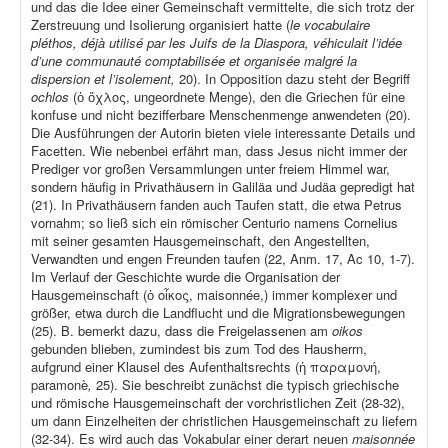
und das die Idee einer Gemeinschaft vermittelte, die sich trotz der
Zerstreuung und Isolierung organisiert hatte (
le vocabulaire
pléthos, déjà utilisé par les Juifs de la Diaspora, véhiculait l’idée
d’une communauté comptabilisée et organisée malgré la
dispersion et l’isolement,
20). In Opposition dazu steht der Begriff
ochlos
(ὁ ὄχλος, ungeordnete Menge), den die Griechen für eine
konfuse und nicht bezifferbare Menschenmenge anwendeten (20).
Die Ausführungen der Autorin bieten viele interessante Details und
Facetten. Wie nebenbei erfährt man, dass Jesus nicht immer der
Prediger vor großen Versammlungen unter freiem Himmel war,
sondern häufig in Privathäusern in Galiläa und Judäa gepredigt hat
(21). In Privathäusern fanden auch Taufen statt, die etwa Petrus
vornahm; so ließ sich ein römischer Centurio namens Cornelius
mit seiner gesamten Hausgemeinschaft, den Angestellten,
Verwandten und engen Freunden taufen (22, Anm. 17, Ac 10, 1-7).
Im Verlauf der Geschichte wurde die Organisation der
Hausgemeinschaft (ὁ οἶκος, maisonnée,) immer komplexer und
größer, etwa durch die Landflucht und die Migrationsbewegungen
(25). B. bemerkt dazu, dass die Freigelassenen am
oikos
gebunden blieben, zumindest bis zum Tod des Hausherrn,
aufgrund einer Klausel des Aufenthaltsrechts (ἡ παραμονή,
paramonè
,
25). Sie beschreibt zunächst die typisch griechische
und römische Hausgemeinschaft der vorchristlichen Zeit (28-32),
um dann Einzelheiten der christlichen Hausgemeinschaft zu liefern
(32-34). Es wird auch das Vokabular einer derart neuen
maisonnée