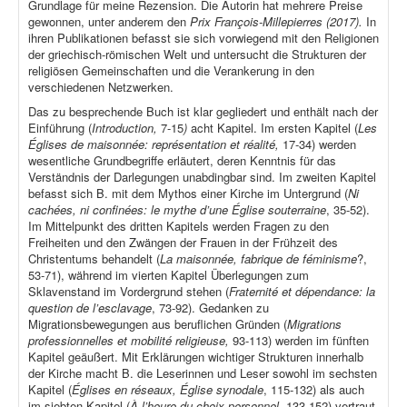
Grundlage für meine Rezension. Die Autorin hat mehrere Preise
gewonnen, unter anderem den
Prix François-Millepierres (2017).
In
ihren Publikationen befasst sie sich vorwiegend mit den Religionen
der griechisch-römischen Welt und untersucht die Strukturen der
religiösen Gemeinschaften und die Verankerung in den
verschiedenen Netzwerken.
Das zu besprechende Buch ist klar gegliedert und enthält nach der
Einführung (
Introduction,
7-15
)
acht Kapitel. Im ersten Kapitel (
Les
Églises de maisonnée: représentation et réalité,
17-34) werden
wesentliche Grundbegriffe erläutert, deren Kenntnis für das
Verständnis der Darlegungen unabdingbar sind. Im zweiten Kapitel
befasst sich B. mit dem Mythos einer Kirche im Untergrund (
Ni
cachées, ni confinées: le mythe d’une Église souterraine
, 35-52).
Im Mittelpunkt des dritten Kapitels werden Fragen zu den
Freiheiten und den Zwängen der Frauen in der Frühzeit des
Christentums behandelt (
La maisonnée, fabrique de féminisme
?,
53-71), während im vierten Kapitel Überlegungen zum
Sklavenstand im Vordergrund stehen (
Fraternité et dépendance: la
question de l’esclavage
, 73-92). Gedanken zu
Migrationsbewegungen aus beruflichen Gründen (
Migrations
professionnelles et mobilité religieuse,
93-113) werden im fünften
Kapitel geäußert. Mit Erklärungen wichtiger Strukturen innerhalb
der Kirche macht B. die Leserinnen und Leser sowohl im sechsten
Kapitel (
Églises en réseaux, Église synodale
, 115-132) als auch
im siebten Kapitel (
À l’heure du choix personnel
, 133-152) vertraut.