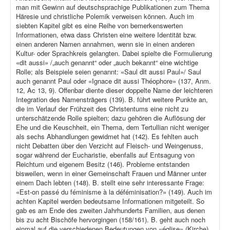
man mit Gewinn auf deutschsprachige Publikationen zum Thema
Häresie und christliche Polemik verweisen können. Auch im
siebten Kapitel gibt es eine Reihe von bemerkenswerten
Informationen, etwa dass Christen eine weitere Identität bzw.
einen anderen Namen annahmen, wenn sie in einen anderen
Kultur- oder Sprachkreis gelangten. Dabei spielte die Formulierung
«dit aussi» /„auch genannt“ oder „auch bekannt“ eine wichtige
Rolle; als Beispiele seien genannt: «Saul dit aussi Paul»/ Saul
auch genannt Paul oder «Ignace dit aussi Théophore» (137, Anm.
12, Ac 13, 9). Offenbar diente dieser doppelte Name der leichteren
Integration des Namensträgers (139). B. führt weitere Punkte an,
die im Verlauf der Frühzeit des Christentums eine nicht zu
unterschätzende Rolle spielten; dazu gehören die Auflösung der
Ehe und die Keuschheit, ein Thema, dem Tertullian nicht weniger
als sechs Abhandlungen gewidmet hat (142). Es fehlten auch
nicht Debatten über den Verzicht auf Fleisch- und Weingenuss,
sogar während der Eucharistie, ebenfalls auf Entsagung von
Reichtum und eigenem Besitz (146). Probleme entstanden
bisweilen, wenn in einer Gemeinschaft Frauen und Männer unter
einem Dach lebten (148). B. stellt eine sehr interessante Frage:
«Est-on passé du féminisme à la déféminisation?» (149). Auch im
achten Kapitel werden bedeutsame Informationen mitgeteilt. So
gab es am Ende des zweiten Jahrhunderts Familien, aus denen
bis zu acht Bischöfe hervorgingen (158/161). B. geht auch noch
einmal auf die verschiedenen Bedeutungen von «église» (Kirche),