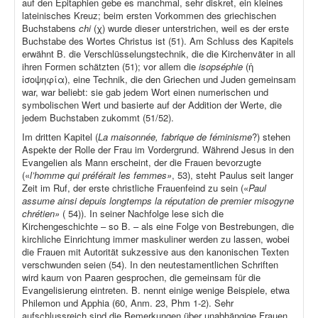
auf den Epitaphien gebe es manchmal, sehr diskret, ein kleines
lateinisches Kreuz; beim ersten Vorkommen des griechischen
Buchstabens
chi
(χ) wurde dieser unterstrichen, weil es der erste
Buchstabe des Wortes Christus ist (51). Am Schluss des Kapitels
erwähnt B. die Verschlüsselungstechnik, die die Kirchenväter in all
ihren Formen schätzten (51); vor allem die
isopséphie
(ἡ
ἰσοψηφία), eine Technik, die den Griechen und Juden gemeinsam
war, war beliebt: sie gab jedem Wort einen numerischen und
symbolischen Wert und basierte auf der Addition der Werte, die
jedem Buchstaben zukommt (51/52).
Im dritten Kapitel (
La maisonnée, fabrique de féminisme
?) stehen
Aspekte der Rolle der Frau im Vordergrund. Während Jesus in den
Evangelien als Mann erscheint, der die Frauen bevorzugte
(«
l’homme qui préférait les femmes»
, 53), steht Paulus seit langer
Zeit im Ruf, der erste christliche Frauenfeind zu sein («
Paul
assume ainsi depuis longtemps la réputation de premier misogyne
chrétien»
( 54)). In seiner Nachfolge lese sich die
Kirchengeschichte – so B. – als eine Folge von Bestrebungen, die
kirchliche Einrichtung immer maskuliner werden zu lassen, wobei
die Frauen mit Autorität sukzessive aus den kanonischen Texten
verschwunden seien (54). In den neutestamentlichen Schriften
wird kaum von Paaren gesprochen, die gemeinsam für die
Evangelisierung eintreten. B. nennt einige wenige Beispiele, etwa
Philemon und Apphia (60, Anm. 23, Phm 1-2). Sehr
aufschlussreich sind die Bemerkungen über unabhängige Frauen