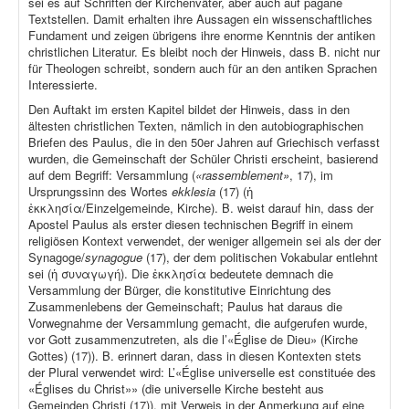
sei es auf Schriften der Kirchenväter, aber auch auf pagane
Textstellen. Damit erhalten ihre Aussagen ein wissenschaftliches
Fundament und zeigen übrigens ihre enorme Kenntnis der antiken
christlichen Literatur. Es bleibt noch der Hinweis, dass B. nicht nur
für Theologen schreibt, sondern auch für an den antiken Sprachen
Interessierte.
Den Auftakt im ersten Kapitel bildet der Hinweis, dass in den
ältesten christlichen Texten, nämlich in den autobiographischen
Briefen des Paulus, die in den 50er Jahren auf Griechisch verfasst
wurden, die Gemeinschaft der Schüler Christi erscheint, basierend
auf dem Begriff: Versammlung (
«rassemblement»
, 17), im
Ursprungssinn des Wortes
ekklesia
(17) (ἡ
ἐκκλησία/Einzelgemeinde, Kirche). B. weist darauf hin, dass der
Apostel Paulus als erster diesen technischen Begriff in einem
religiösen Kontext verwendet, der weniger allgemein sei als der der
Synagoge/
synagogue
(17), der dem politischen Vokabular entlehnt
sei (ἡ συναγωγή). Die ἐκκλησία bedeutete demnach die
Versammlung der Bürger, die konstitutive Einrichtung des
Zusammenlebens der Gemeinschaft; Paulus hat daraus die
Vorwegnahme der Versammlung gemacht, die aufgerufen wurde,
vor Gott zusammenzutreten, als die l’«Église de Dieu» (Kirche
Gottes) (17)). B. erinnert daran, dass in diesen Kontexten stets
der Plural verwendet wird: L’«Église universelle est constituée des
«Églises du Christ»» (die universelle Kirche besteht aus
Gemeinden Christi (17)), mit Verweis in der Anmerkung auf eine