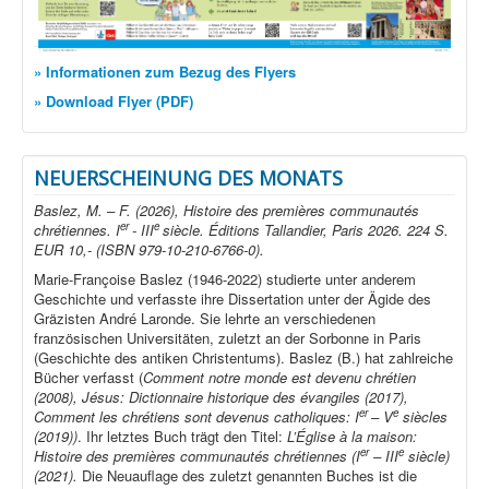
» Informationen zum Bezug des Flyers
» Download Flyer (PDF)
NEUERSCHEINUNG DES MONATS
Baslez, M. – F. (2026), Histoire des premières communautés
er
e
chrétiennes. I
- III
siècle. Éditions Tallandier, Paris 2026. 224 S.
EUR 10,- (ISBN 979-10-210-6766-0).
Marie-Françoise Baslez (1946-2022) studierte unter anderem
Geschichte und verfasste ihre Dissertation unter der Ägide des
Gräzisten André Laronde. Sie lehrte an verschiedenen
französischen Universitäten, zuletzt an der Sorbonne in Paris
(Geschichte des antiken Christentums). Baslez (B.) hat zahlreiche
Bücher verfasst (
Comment notre monde est devenu chrétien
(2008), Jésus: Dictionnaire historique des évangiles (2017),
er
e
Comment les chrétiens sont devenus catholiques: I
– V
siècles
(2019))
. Ihr letztes Buch trägt den Titel:
L’Église à la maison:
er
e
Histoire des premières communautés chrétiennes (I
– III
siècle)
(2021).
Die Neuauflage des zuletzt genannten Buches ist die