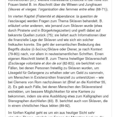
Frauen bietet B. im Abschnitt über die Witwen und Jungfrauen
(
Veuves et vierges: l’organisation des femmes entre elles
(68-71)).
Im vierten Kapitel (
Fraternité et dépendance: la question de
l’esclavage
) werden Fragen zum Thema Sklaven behandelt. B.
erläutert unter anderem, wie jemand zum Sklaven wurde (etwa
durch Piraterie und in Bürgerkriegszeiten) und greift dabei auf
bekannte Quellen zurück (75); sie liefert auch Informationen über
die finanzielle Lage der Sklaven und wie sich ein solcher
freikaufen konnte. Sie geht der semantischen Bedeutung des
Begriffs
doulos
(ὁ δούλος/Sklave oder Diener, je nach Kontext
(79-80)) nach, vor allem in neutestamentlichen Schriften. Einen
eigenen Abschnitt bietet B. zum Thema freiwilliger Sklavenschaft
(
Esclavage volontaire et don de soi
(82-83)); sie berichtet von
Fällen, bei denen Personen freiwillig zu Sklaven wurden, um
Lösegeld für Gefangene zu erhalten oder um Geld zu sammeln,
um Menschen in Existenznöten finanziell zu unterstützen – wie
bei Clemens von Rom nachzulesen ist (Brief an die Korinther 55,
2). Es gab auch Fälle, bei denen Menschen den Sklavenstand
erstrebten, um bessere Möglichkeiten für eine Karriere zu
bekommen, indem sie eine Ausbildung etwa zum Kalligraphen und
Stenographen durchliefen (83). B. berichtet auch von Sklaven, die
in einem christlichen Haus lebten (89-92).
Im fünften Kapitel geht es um ein aus heutiger Sicht sehr