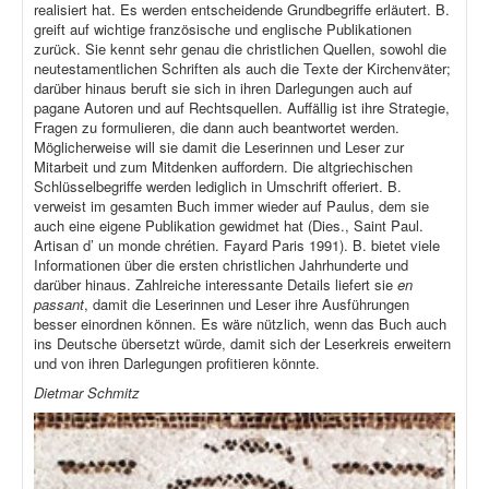
realisiert hat. Es werden entscheidende Grundbegriffe erläutert. B.
greift auf wichtige französische und englische Publikationen
zurück. Sie kennt sehr genau die christlichen Quellen, sowohl die
neutestamentlichen Schriften als auch die Texte der Kirchenväter;
darüber hinaus beruft sie sich in ihren Darlegungen auch auf
pagane Autoren und auf Rechtsquellen. Auffällig ist ihre Strategie,
Fragen zu formulieren, die dann auch beantwortet werden.
Möglicherweise will sie damit die Leserinnen und Leser zur
Mitarbeit und zum Mitdenken auffordern. Die altgriechischen
Schlüsselbegriffe werden lediglich in Umschrift offeriert. B.
verweist im gesamten Buch immer wieder auf Paulus, dem sie
auch eine eigene Publikation gewidmet hat (Dies., Saint Paul.
Artisan d’ un monde chrétien. Fayard Paris 1991). B. bietet viele
Informationen über die ersten christlichen Jahrhunderte und
darüber hinaus. Zahlreiche interessante Details liefert sie
en
passant
, damit die Leserinnen und Leser ihre Ausführungen
besser einordnen können. Es wäre nützlich, wenn das Buch auch
ins Deutsche übersetzt würde, damit sich der Leserkreis erweitern
und von ihren Darlegungen profitieren könnte.
Dietmar Schmitz