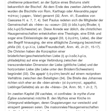
chrétienne
präsentiert; an der Spitze eines Bistums steht
bekanntlich der Bischof. Ab dem Ende des zweiten Jahrhunderts
wurden die Bischöfe von Rom, Karthago oder Alexandria
papa
/
πάπας (
«pape»
, Vater) genannt (32, Anm. 41, Eusebios von
Caesarea H
.
e
.
7, 7, 4). Seit Paulus redeten sich die Mitglieder der
Gemeinschaft als
«frère»
ou
«soeur»
(33) (ὁ ἀδελφός/Bruder, ἡ
ἀδελφή/Schwester) an. Diese Anrede war üblich, die christlichen
Hausgemeinschaften entwickelten eine Theologie, eine Ethik und
sogar eine Ekklesiologie der
agapè
(33, ἡ ἀγάπη, Liebe), die über
den Begriff hinausging, der eine alltägliche Zuneigung bezeichnet:
philia
(33, ἡ φιλία, Liebe/Freundschaft, Anm. 45, Jn 21, 15-17).
Die Christen haben die Konzeption einer
brüderlichen/geschwisterlichen Liebe (ἡ φιλαδελφία
,
philadelphia) auf eine enge Verbindung zwischen der
transzendentalen Dimension der Liebe (göttliche Liebe) und der
horizontalen Liebe (die Liebe unter den Brüdern/Schwestern)
begründet (33). Die
agapè/
ἡ ἀγάπη beruht auf einem reziproken
Verhältnis zwischen den Beteiligten (34). Die Briefe des Johannes
richten sich eher an die
«bien-aimés»
(οἱ ἀγαπητοί, agapétoi,
Lieblinge/Geliebte) als an die
«frères»
(34, Anm. 50, 1 Jn 2, 7).
Im zweiten Kapitel (
Ni cachées, ni confinées: le mythe d’une
Église souterraine
) möchte B. den Mythos einer Kirche im
Untergrund widerlegen, deren Gruppierungen nur versteckt und
einsperrt gewesen seien. Die
maisonnées/
Hausgemeinschaften