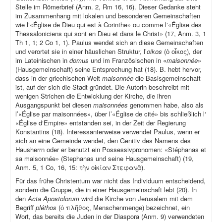
Stelle im Römerbrief (Anm. 2, Rm 16, 16). Dieser Gedanke steht
im Zusammenhang mit lokalen und besonderen Gemeinschaften
wie l‘«Église de Dieu qui est à Corinthe» ou comme l‘«Église des
Thessaloniciens qui sont en Dieu et dans le Christ» (17, Anm. 3, 1
Th 1, 1; 2 Co 1, 1). Paulus wendet sich an diese Gemeinschaften
und verortet sie in einer häuslichen Struktur, l’
oikos
(ὁ οἶκος)
,
der
im Lateinischen in
domus
und im Französischen in «
maisonnée
»
(Hausgemeinschaft) seine Entsprechung hat (18). B. hebt hervor,
dass in der griechischen Welt
maisonnée
die Basisgemeinschaft
ist, auf der sich die Stadt gründet. Die Autorin beschreibt mit
wenigen Strichen die Entwicklung der Kirche, die ihren
Ausgangspunkt bei diesen
maisonnées
genommen habe, also als
l’«Église par maisonnées», über l’«Église de cité» bis schließlich l‘
«Église d‘Empire» entstanden sei, in der Zeit der Regierung
Konstantins (18). Interessanterweise verwendet Paulus, wenn er
sich an eine Gemeinde wendet, den Genitiv des Namens des
Hausherrn oder er benutzt ein Possessivpronomen: «Stéphanas et
sa maisonnée» (Stephanas und seine Hausgemeinschaft) (19,
Anm. 5, 1 Co, 16, 15: τὴν οἰκίαν Στεφανᾶ).
Für das frühe Christentum war nicht das Individuum entscheidend,
sondern die Gruppe, die in einer Hausgemeinschaft lebt (20). In
den
Acta Apostolorum
wird die Kirche von Jerusalem mit dem
Begriff
pléthos
(ὁ πλῆθος, Menschenmenge) bezeichnet, ein
Wort, das bereits die Juden in der Diaspora (Anm. 9) verwendeten