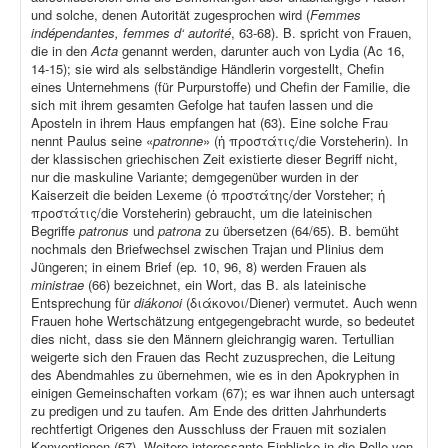
und solche, denen Autorität zugesprochen wird (
Femmes
indépendantes, femmes d‘ autorité
, 63-68). B. spricht von Frauen,
die in den
Acta
genannt werden, darunter auch von Lydia (Ac 16,
14-15); sie wird als selbständige Händlerin vorgestellt, Chefin
eines Unternehmens (für Purpurstoffe) und Chefin der Familie, die
sich mit ihrem gesamten Gefolge hat taufen lassen und die
Aposteln in ihrem Haus empfangen hat (63). Eine solche Frau
nennt Paulus seine «
patronne
» (ἡ προστάτις/die Vorsteherin). In
der klassischen griechischen Zeit existierte dieser Begriff nicht,
nur die maskuline Variante; demgegenüber wurden in der
Kaiserzeit die beiden Lexeme (ὁ προστάτης/der Vorsteher; ἡ
προστάτις/die Vorsteherin) gebraucht, um die lateinischen
Begriffe
patronus
und
patrona
zu übersetzen (64/65). B. bemüht
nochmals den Briefwechsel zwischen Trajan und Plinius dem
Jüngeren; in einem Brief (ep
.
10, 96, 8) werden Frauen als
ministrae
(66) bezeichnet, ein Wort, das B. als lateinische
Entsprechung für
diákonoi
(διάκονοι/Diener) vermutet. Auch wenn
Frauen hohe Wertschätzung entgegengebracht wurde, so bedeutet
dies nicht, dass sie den Männern gleichrangig waren. Tertullian
weigerte sich den Frauen das Recht zuzusprechen, die Leitung
des Abendmahles zu übernehmen, wie es in den Apokryphen in
einigen Gemeinschaften vorkam (67); es war ihnen auch untersagt
zu predigen und zu taufen. Am Ende des dritten Jahrhunderts
rechtfertigt Origenes den Ausschluss der Frauen mit sozialen
Konventionen (67). Weitere interessante Einblicke in die Rolle von