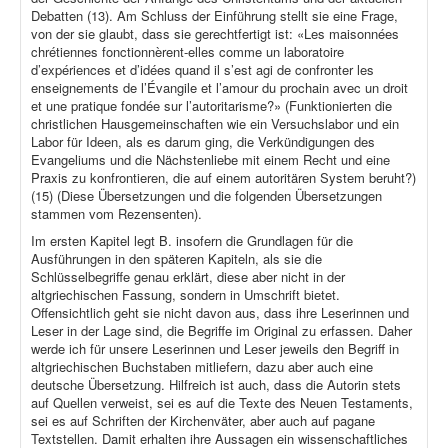
Debatten (13). Am Schluss der Einführung stellt sie eine Frage,
von der sie glaubt, dass sie gerechtfertigt ist: «Les maisonnées
chrétiennes fonctionnèrent-elles comme un laboratoire
d’expériences et d’idées quand il s’est agi de confronter les
enseignements de l’Évangile et l’amour du prochain avec un droit
et une pratique fondée sur l’autoritarisme?» (Funktionierten die
christlichen Hausgemeinschaften wie ein Versuchslabor und ein
Labor für Ideen, als es darum ging, die Verkündigungen des
Evangeliums und die Nächstenliebe mit einem Recht und eine
Praxis zu konfrontieren, die auf einem autoritären System beruht?)
(15) (Diese Übersetzungen und die folgenden Übersetzungen
stammen vom Rezensenten).
Im ersten Kapitel legt B. insofern die Grundlagen für die
Ausführungen in den späteren Kapiteln, als sie die
Schlüsselbegriffe genau erklärt, diese aber nicht in der
altgriechischen Fassung, sondern in Umschrift bietet.
Offensichtlich geht sie nicht davon aus, dass ihre Leserinnen und
Leser in der Lage sind, die Begriffe im Original zu erfassen. Daher
werde ich für unsere Leserinnen und Leser jeweils den Begriff in
altgriechischen Buchstaben mitliefern, dazu aber auch eine
deutsche Übersetzung. Hilfreich ist auch, dass die Autorin stets
auf Quellen verweist, sei es auf die Texte des Neuen Testaments,
sei es auf Schriften der Kirchenväter, aber auch auf pagane
Textstellen. Damit erhalten ihre Aussagen ein wissenschaftliches