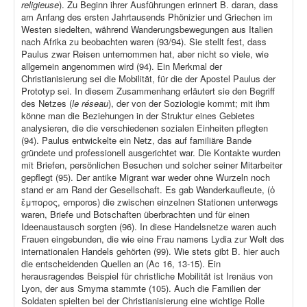
religieuse
). Zu Beginn ihrer Ausführungen erinnert B. daran, dass
am Anfang des ersten Jahrtausends Phönizier und Griechen im
Westen siedelten, während Wanderungsbewegungen aus Italien
nach Afrika zu beobachten waren (93/94). Sie stellt fest, dass
Paulus zwar Reisen unternommen hat, aber nicht so viele, wie
allgemein angenommen wird (94). Ein Merkmal der
Christianisierung sei die Mobilität, für die der Apostel Paulus der
Prototyp sei. In diesem Zusammenhang erläutert sie den Begriff
des Netzes (
le réseau
), der von der Soziologie kommt; mit ihm
könne man die Beziehungen in der Struktur eines Gebietes
analysieren, die die verschiedenen sozialen Einheiten pflegten
(94). Paulus entwickelte ein Netz, das auf familiäre Bande
gründete und professionell ausgerichtet war. Die Kontakte wurden
mit Briefen, persönlichen Besuchen und solcher seiner Mitarbeiter
gepflegt (95). Der antike Migrant war weder ohne Wurzeln noch
stand er am Rand der Gesellschaft. Es gab Wanderkaufleute, (ὁ
ἔμπορος, emporos) die zwischen einzelnen Stationen unterwegs
waren, Briefe und Botschaften überbrachten und für einen
Ideenaustausch sorgten (96). In diese Handelsnetze waren auch
Frauen eingebunden, die wie eine Frau namens Lydia zur Welt des
internationalen Handels gehörten (99). Wie stets gibt B. hier auch
die entscheidenden Quellen an (Ac 16, 13-15). Ein
herausragendes Beispiel für christliche Mobilität ist Irenäus von
Lyon, der aus Smyrna stammte (105). Auch die Familien der
Soldaten spielten bei der Christianisierung eine wichtige Rolle