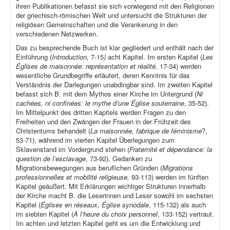
ihren Publikationen befasst sie sich vorwiegend mit den Religionen
der griechisch-römischen Welt und untersucht die Strukturen der
religiösen Gemeinschaften und die Verankerung in den
verschiedenen Netzwerken.
Das zu besprechende Buch ist klar gegliedert und enthält nach der
Einführung (
Introduction,
7-15
)
acht Kapitel. Im ersten Kapitel (
Les
Églises de maisonnée: représentation et réalité,
17-34) werden
wesentliche Grundbegriffe erläutert, deren Kenntnis für das
Verständnis der Darlegungen unabdingbar sind. Im zweiten Kapitel
befasst sich B. mit dem Mythos einer Kirche im Untergrund (
Ni
cachées, ni confinées: le mythe d’une Église souterraine
, 35-52).
Im Mittelpunkt des dritten Kapitels werden Fragen zu den
Freiheiten und den Zwängen der Frauen in der Frühzeit des
Christentums behandelt (
La maisonnée, fabrique de féminisme
?,
53-71), während im vierten Kapitel Überlegungen zum
Sklavenstand im Vordergrund stehen (
Fraternité et dépendance: la
question de l’esclavage
, 73-92). Gedanken zu
Migrationsbewegungen aus beruflichen Gründen (
Migrations
professionnelles et mobilité religieuse,
93-113) werden im fünften
Kapitel geäußert. Mit Erklärungen wichtiger Strukturen innerhalb
der Kirche macht B. die Leserinnen und Leser sowohl im sechsten
Kapitel (
Églises en réseaux, Église synodale
, 115-132) als auch
im siebten Kapitel (
À l’heure du choix personnel
, 133-152) vertraut.
Im achten und letzten Kapitel geht es um die Entwicklung und