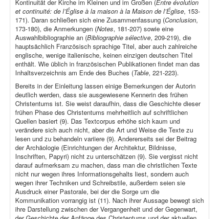
Kontinuität der Kirche im Kleinen und im Großen (
Entre évolution
et continuité: de l’Église à la maison à la Maison de l’Église
, 153-
171). Daran schließen sich eine Zusammenfassung (
Conclusion
,
173-180), die Anmerkungen (
Notes
, 181-207) sowie eine
Auswahlbibliographie an (
Bibliographie sélective
, 209-219), die
hauptsächlich Französisch sprachige Titel, aber auch zahlreiche
englische, wenige italienische, keinen einzigen deutschen Titel
enthält. Wie üblich in französischen Publikationen findet man das
Inhaltsverzeichnis am Ende des Buches (
Table
, 221-223).
Bereits in der Einleitung lassen einige Bemerkungen der Autorin
deutlich werden, dass sie ausgewiesene Kennerin des frühen
Christentums ist. Sie weist daraufhin, dass die Geschichte dieser
frühen Phase des Christentums mehrheitlich auf schriftlichen
Quellen basiert (9). Das Textcorpus erhöhe sich kaum und
verändere sich auch nicht, aber die Art und Weise die Texte zu
lesen und zu behandeln variiere (9). Andererseits sei der Beitrag
der Archäologie (Einrichtungen der Architektur, Bildnisse,
Inschriften, Papyri) nicht zu unterschätzen (9). Sie vergisst nicht
darauf aufmerksam zu machen, dass man die christlichen Texte
nicht nur wegen ihres Informationsgehalts liest, sondern auch
wegen ihrer Techniken und Schreibstile, außerdem seien sie
Ausdruck einer Pastorale, bei der die Sorge um die
Kommunikation vorrangig ist (11). Nach ihrer Aussage bewegt sich
ihre Darstellung zwischen der Vergangenheit und der Gegenwart,
der Geschichte der Anfänge des Christentums und der aktuellen