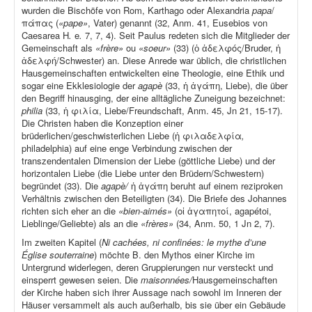
wurden die Bischöfe von Rom, Karthago oder Alexandria
papa
/
πάπας (
«pape»
, Vater) genannt (32, Anm. 41, Eusebios von
Caesarea H
.
e
.
7, 7, 4). Seit Paulus redeten sich die Mitglieder der
Gemeinschaft als
«frère»
ou
«soeur»
(33) (ὁ ἀδελφός/Bruder, ἡ
ἀδελφή/Schwester) an. Diese Anrede war üblich, die christlichen
Hausgemeinschaften entwickelten eine Theologie, eine Ethik und
sogar eine Ekklesiologie der
agapè
(33, ἡ ἀγάπη, Liebe), die über
den Begriff hinausging, der eine alltägliche Zuneigung bezeichnet:
philia
(33, ἡ φιλία, Liebe/Freundschaft, Anm. 45, Jn 21, 15-17).
Die Christen haben die Konzeption einer
brüderlichen/geschwisterlichen Liebe (ἡ φιλαδελφία
,
philadelphia) auf eine enge Verbindung zwischen der
transzendentalen Dimension der Liebe (göttliche Liebe) und der
horizontalen Liebe (die Liebe unter den Brüdern/Schwestern)
begründet (33). Die
agapè/
ἡ ἀγάπη beruht auf einem reziproken
Verhältnis zwischen den Beteiligten (34). Die Briefe des Johannes
richten sich eher an die
«bien-aimés»
(οἱ ἀγαπητοί, agapétoi,
Lieblinge/Geliebte) als an die
«frères»
(34, Anm. 50, 1 Jn 2, 7).
Im zweiten Kapitel (
Ni cachées, ni confinées: le mythe d’une
Église souterraine
) möchte B. den Mythos einer Kirche im
Untergrund widerlegen, deren Gruppierungen nur versteckt und
einsperrt gewesen seien. Die
maisonnées/
Hausgemeinschaften
der Kirche haben sich ihrer Aussage nach sowohl im Inneren der
Häuser versammelt als auch außerhalb, bis sie über ein Gebäude