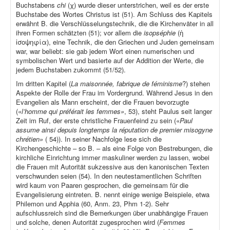
Buchstabens
chi
(χ) wurde dieser unterstrichen, weil es der erste
Buchstabe des Wortes Christus ist (51). Am Schluss des Kapitels
erwähnt B. die Verschlüsselungstechnik, die die Kirchenväter in all
ihren Formen schätzten (51); vor allem die
isopséphie
(ἡ
ἰσοψηφία), eine Technik, die den Griechen und Juden gemeinsam
war, war beliebt: sie gab jedem Wort einen numerischen und
symbolischen Wert und basierte auf der Addition der Werte, die
jedem Buchstaben zukommt (51/52).
Im dritten Kapitel (
La maisonnée, fabrique de féminisme
?) stehen
Aspekte der Rolle der Frau im Vordergrund. Während Jesus in den
Evangelien als Mann erscheint, der die Frauen bevorzugte
(«
l’homme qui préférait les femmes»
, 53), steht Paulus seit langer
Zeit im Ruf, der erste christliche Frauenfeind zu sein («
Paul
assume ainsi depuis longtemps la réputation de premier misogyne
chrétien»
( 54)). In seiner Nachfolge lese sich die
Kirchengeschichte – so B. – als eine Folge von Bestrebungen, die
kirchliche Einrichtung immer maskuliner werden zu lassen, wobei
die Frauen mit Autorität sukzessive aus den kanonischen Texten
verschwunden seien (54). In den neutestamentlichen Schriften
wird kaum von Paaren gesprochen, die gemeinsam für die
Evangelisierung eintreten. B. nennt einige wenige Beispiele, etwa
Philemon und Apphia (60, Anm. 23, Phm 1-2). Sehr
aufschlussreich sind die Bemerkungen über unabhängige Frauen
und solche, denen Autorität zugesprochen wird (
Femmes