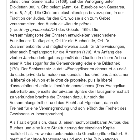
christlichen Gemeinschaft (169), seit der Verfolgung unter
Diokletian 303 n. Chr. belegt (Anm. 64, Eusebios von Caesarea,
H. e. 8, 2 ,4). Die Christen selbst allerdings bevorzugten, in der
Tradition der Juden, für den Ort, wo sie sich zum Gebet
versammelten, den Ausdruck «lieu de prière»
(προσευχή/
proseuchè/
Ort des Gebets, 169). Die
Versammlungsorte der Christen entwickelten verschiedene
Funktionen: Taufkapelle, Ort für die Eucharistie, Ort für
Zusammenkünfte und möglicherweise auch für Unterweisungen,
aber auch Empfangsort für die Ärmsten (170). Am Anfang des
vierten Jahrhunderts gab es gemäß den Quellen in einem Anbau
einer Kirche sogar für die Gemeindemitglieder eine Bibliothek
(170). Der Schlusssatz lautet: «Évangéliser en dehors et au-delà
du cadre privé de la maisonnée conduisit les chrétiens à réclamer
la liberté de réunion et le droit de propriété, puis la liberté
d’association et enfin la liberté de conscience» (Das Evangelium
außerhalb und jenseits der privaten Sphäre der Hausgemeinschaft
zu verkünden brachte die Christen dazu, für sich die
Versammlungsfreiheit und das Recht auf Eigentum, dann die
Freiheit für eine Vereinsgründung und schließlich die Freiheit des
Gewissens zu beanspruchen).
Als Fazit ergibt sich, dass B. einen nachvollziehbaren Aufbau des
Buches und eine klare Strukturierung der einzelnen Kapitel
realisiert hat. Es werden entscheidende Grundbegriffe erläutert. B.
greift auf wichtige französische und englische Publikationen