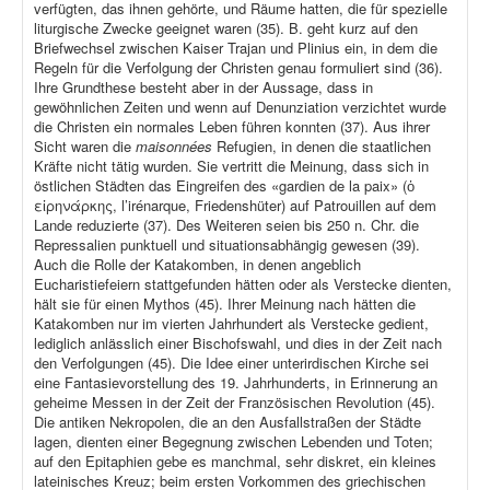
verfügten, das ihnen gehörte, und Räume hatten, die für spezielle
liturgische Zwecke geeignet waren (35). B. geht kurz auf den
Briefwechsel zwischen Kaiser Trajan und Plinius ein, in dem die
Regeln für die Verfolgung der Christen genau formuliert sind (36).
Ihre Grundthese besteht aber in der Aussage, dass in
gewöhnlichen Zeiten und wenn auf Denunziation verzichtet wurde
die Christen ein normales Leben führen konnten (37). Aus ihrer
Sicht waren die
maisonnées
Refugien, in denen die staatlichen
Kräfte nicht tätig wurden. Sie vertritt die Meinung, dass sich in
östlichen Städten das Eingreifen des «gardien de la paix» (ὁ
εἰρηνάρκης, l’irénarque, Friedenshüter) auf Patrouillen auf dem
Lande reduzierte (37). Des Weiteren seien bis 250 n. Chr. die
Repressalien punktuell und situationsabhängig gewesen (39).
Auch die Rolle der Katakomben, in denen angeblich
Eucharistiefeiern stattgefunden hätten oder als Verstecke dienten,
hält sie für einen Mythos (45). Ihrer Meinung nach hätten die
Katakomben nur im vierten Jahrhundert als Verstecke gedient,
lediglich anlässlich einer Bischofswahl, und dies in der Zeit nach
den Verfolgungen (45). Die Idee einer unterirdischen Kirche sei
eine Fantasievorstellung des 19. Jahrhunderts, in Erinnerung an
geheime Messen in der Zeit der Französischen Revolution (45).
Die antiken Nekropolen, die an den Ausfallstraßen der Städte
lagen, dienten einer Begegnung zwischen Lebenden und Toten;
auf den Epitaphien gebe es manchmal, sehr diskret, ein kleines
lateinisches Kreuz; beim ersten Vorkommen des griechischen