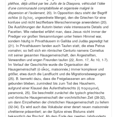
pléthos, déjà utilisé par les Juifs de la Diaspora, véhiculait l’idée
d’une communauté comptabilisée et organisée malgré la
dispersion et l’isolement,
20). In Opposition dazu steht der Begriff
ochlos
(ὁ ὄχλος, ungeordnete Menge), den die Griechen für eine
konfuse und nicht bezifferbare Menschenmenge anwendeten (20).
Die Ausführungen der Autorin bieten viele interessante Details und
Facetten. Wie nebenbei erfährt man, dass Jesus nicht immer der
Prediger vor großen Versammlungen unter freiem Himmel war,
sondern häufig in Privathäusern in Galiläa und Judäa gepredigt hat
(21). In Privathäusern fanden auch Taufen statt, die etwa Petrus
vornahm; so ließ sich ein römischer Centurio namens Cornelius
mit seiner gesamten Hausgemeinschaft, den Angestellten,
Verwandten und engen Freunden taufen (22, Anm. 17, Ac 10, 1-7).
Im Verlauf der Geschichte wurde die Organisation der
Hausgemeinschaft (ὁ οἶκος, maisonnée,) immer komplexer und
größer, etwa durch die Landflucht und die Migrationsbewegungen
(25). B. bemerkt dazu, dass die Freigelassenen am
oikos
gebunden blieben, zumindest bis zum Tod des Hausherrn,
aufgrund einer Klausel des Aufenthaltsrechts (ἡ παραμονή,
paramonè
,
25). Sie beschreibt zunächst die typisch griechische
und römische Hausgemeinschaft der vorchristlichen Zeit (28-32),
um dann Einzelheiten der christlichen Hausgemeinschaft zu liefern
(32-34). Es wird auch das Vokabular einer derart neuen
maisonnée
chrétienne
präsentiert; an der Spitze eines Bistums steht
bekanntlich der Bischof. Ab dem Ende des zweiten Jahrhunderts