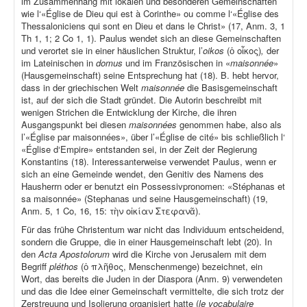
im Zusammenhang mit lokalen und besonderen Gemeinschaften
wie l‘«Église de Dieu qui est à Corinthe» ou comme l‘«Église des
Thessaloniciens qui sont en Dieu et dans le Christ» (17, Anm. 3, 1
Th 1, 1; 2 Co 1, 1). Paulus wendet sich an diese Gemeinschaften
und verortet sie in einer häuslichen Struktur, l’
oikos
(ὁ οἶκος)
,
der
im Lateinischen in
domus
und im Französischen in «
maisonnée
»
(Hausgemeinschaft) seine Entsprechung hat (18). B. hebt hervor,
dass in der griechischen Welt
maisonnée
die Basisgemeinschaft
ist, auf der sich die Stadt gründet. Die Autorin beschreibt mit
wenigen Strichen die Entwicklung der Kirche, die ihren
Ausgangspunkt bei diesen
maisonnées
genommen habe, also als
l’«Église par maisonnées», über l’«Église de cité» bis schließlich l‘
«Église d‘Empire» entstanden sei, in der Zeit der Regierung
Konstantins (18). Interessanterweise verwendet Paulus, wenn er
sich an eine Gemeinde wendet, den Genitiv des Namens des
Hausherrn oder er benutzt ein Possessivpronomen: «Stéphanas et
sa maisonnée» (Stephanas und seine Hausgemeinschaft) (19,
Anm. 5, 1 Co, 16, 15: τὴν οἰκίαν Στεφανᾶ).
Für das frühe Christentum war nicht das Individuum entscheidend,
sondern die Gruppe, die in einer Hausgemeinschaft lebt (20). In
den
Acta Apostolorum
wird die Kirche von Jerusalem mit dem
Begriff
pléthos
(ὁ πλῆθος, Menschenmenge) bezeichnet, ein
Wort, das bereits die Juden in der Diaspora (Anm. 9) verwendeten
und das die Idee einer Gemeinschaft vermittelte, die sich trotz der
Zerstreuung und Isolierung organisiert hatte (
le vocabulaire