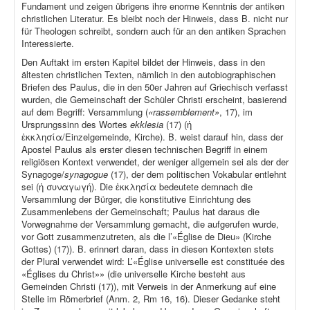
Fundament und zeigen übrigens ihre enorme Kenntnis der antiken
christlichen Literatur. Es bleibt noch der Hinweis, dass B. nicht nur
für Theologen schreibt, sondern auch für an den antiken Sprachen
Interessierte.
Den Auftakt im ersten Kapitel bildet der Hinweis, dass in den
ältesten christlichen Texten, nämlich in den autobiographischen
Briefen des Paulus, die in den 50er Jahren auf Griechisch verfasst
wurden, die Gemeinschaft der Schüler Christi erscheint, basierend
auf dem Begriff: Versammlung (
«rassemblement»
, 17), im
Ursprungssinn des Wortes
ekklesia
(17) (ἡ
ἐκκλησία/Einzelgemeinde, Kirche). B. weist darauf hin, dass der
Apostel Paulus als erster diesen technischen Begriff in einem
religiösen Kontext verwendet, der weniger allgemein sei als der der
Synagoge/
synagogue
(17), der dem politischen Vokabular entlehnt
sei (ἡ συναγωγή). Die ἐκκλησία bedeutete demnach die
Versammlung der Bürger, die konstitutive Einrichtung des
Zusammenlebens der Gemeinschaft; Paulus hat daraus die
Vorwegnahme der Versammlung gemacht, die aufgerufen wurde,
vor Gott zusammenzutreten, als die l’«Église de Dieu» (Kirche
Gottes) (17)). B. erinnert daran, dass in diesen Kontexten stets
der Plural verwendet wird: L’«Église universelle est constituée des
«Églises du Christ»» (die universelle Kirche besteht aus
Gemeinden Christi (17)), mit Verweis in der Anmerkung auf eine
Stelle im Römerbrief (Anm. 2, Rm 16, 16). Dieser Gedanke steht