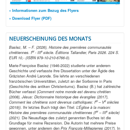
» Informationen zum Bezug des Flyers
» Download Flyer (PDF)
NEUERSCHEINUNG DES MONATS
Baslez, M. – F. (2026), Histoire des premières communautés
er
e
chrétiennes. I
- III
siècle. Éditions Tallandier, Paris 2026. 224 S.
EUR 10,- (ISBN 979-10-210-6766-0).
Marie-Françoise Baslez (1946-2022) studierte unter anderem
Geschichte und verfasste ihre Dissertation unter der Ägide des
Gräzisten André Laronde. Sie lehrte an verschiedenen
französischen Universitäten, zuletzt an der Sorbonne in Paris
(Geschichte des antiken Christentums). Baslez (B.) hat zahlreiche
Bücher verfasst (
Comment notre monde est devenu chrétien
(2008), Jésus: Dictionnaire historique des évangiles (2017),
er
e
Comment les chrétiens sont devenus catholiques: I
– V
siècles
(2019))
. Ihr letztes Buch trägt den Titel:
L’Église à la maison:
er
e
Histoire des premières communautés chrétiennes (I
– III
siècle)
(2021).
Die Neuauflage des zuletzt genannten Buches ist die
Grundlage für meine Rezension. Die Autorin hat mehrere Preise
gewonnen, unter anderem den
Prix François-Millepierres (2017).
In