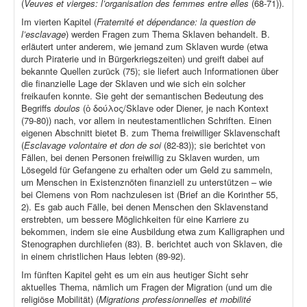
(
Veuves et vierges: l’organisation des femmes entre elles
(68-71)).
Im vierten Kapitel (
Fraternité et dépendance: la question de
l’esclavage
) werden Fragen zum Thema Sklaven behandelt. B.
erläutert unter anderem, wie jemand zum Sklaven wurde (etwa
durch Piraterie und in Bürgerkriegszeiten) und greift dabei auf
bekannte Quellen zurück (75); sie liefert auch Informationen über
die finanzielle Lage der Sklaven und wie sich ein solcher
freikaufen konnte. Sie geht der semantischen Bedeutung des
Begriffs
doulos
(ὁ δούλος/Sklave oder Diener, je nach Kontext
(79-80)) nach, vor allem in neutestamentlichen Schriften. Einen
eigenen Abschnitt bietet B. zum Thema freiwilliger Sklavenschaft
(
Esclavage volontaire et don de soi
(82-83)); sie berichtet von
Fällen, bei denen Personen freiwillig zu Sklaven wurden, um
Lösegeld für Gefangene zu erhalten oder um Geld zu sammeln,
um Menschen in Existenznöten finanziell zu unterstützen – wie
bei Clemens von Rom nachzulesen ist (Brief an die Korinther 55,
2). Es gab auch Fälle, bei denen Menschen den Sklavenstand
erstrebten, um bessere Möglichkeiten für eine Karriere zu
bekommen, indem sie eine Ausbildung etwa zum Kalligraphen und
Stenographen durchliefen (83). B. berichtet auch von Sklaven, die
in einem christlichen Haus lebten (89-92).
Im fünften Kapitel geht es um ein aus heutiger Sicht sehr
aktuelles Thema, nämlich um Fragen der Migration (und um die
religiöse Mobilität) (
Migrations professionnelles et mobilité