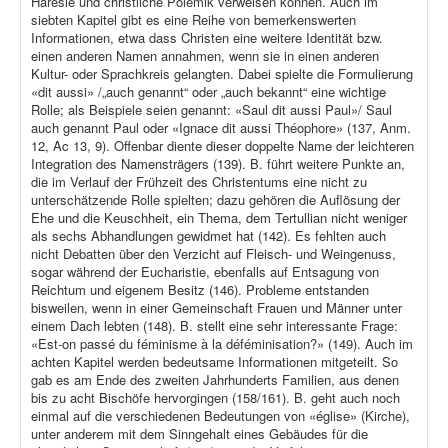
Häresie und christliche Polemik verweisen können. Auch im
siebten Kapitel gibt es eine Reihe von bemerkenswerten
Informationen, etwa dass Christen eine weitere Identität bzw.
einen anderen Namen annahmen, wenn sie in einen anderen
Kultur- oder Sprachkreis gelangten. Dabei spielte die Formulierung
«dit aussi» /„auch genannt“ oder „auch bekannt“ eine wichtige
Rolle; als Beispiele seien genannt: «Saul dit aussi Paul»/ Saul
auch genannt Paul oder «Ignace dit aussi Théophore» (137, Anm.
12, Ac 13, 9). Offenbar diente dieser doppelte Name der leichteren
Integration des Namensträgers (139). B. führt weitere Punkte an,
die im Verlauf der Frühzeit des Christentums eine nicht zu
unterschätzende Rolle spielten; dazu gehören die Auflösung der
Ehe und die Keuschheit, ein Thema, dem Tertullian nicht weniger
als sechs Abhandlungen gewidmet hat (142). Es fehlten auch
nicht Debatten über den Verzicht auf Fleisch- und Weingenuss,
sogar während der Eucharistie, ebenfalls auf Entsagung von
Reichtum und eigenem Besitz (146). Probleme entstanden
bisweilen, wenn in einer Gemeinschaft Frauen und Männer unter
einem Dach lebten (148). B. stellt eine sehr interessante Frage:
«Est-on passé du féminisme à la déféminisation?» (149). Auch im
achten Kapitel werden bedeutsame Informationen mitgeteilt. So
gab es am Ende des zweiten Jahrhunderts Familien, aus denen
bis zu acht Bischöfe hervorgingen (158/161). B. geht auch noch
einmal auf die verschiedenen Bedeutungen von «église» (Kirche),
unter anderem mit dem Sinngehalt eines Gebäudes für die