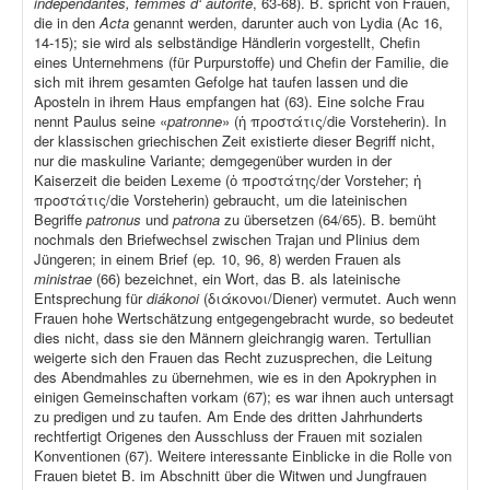
indépendantes, femmes d‘ autorité
, 63-68). B. spricht von Frauen,
die in den
Acta
genannt werden, darunter auch von Lydia (Ac 16,
14-15); sie wird als selbständige Händlerin vorgestellt, Chefin
eines Unternehmens (für Purpurstoffe) und Chefin der Familie, die
sich mit ihrem gesamten Gefolge hat taufen lassen und die
Aposteln in ihrem Haus empfangen hat (63). Eine solche Frau
nennt Paulus seine «
patronne
» (ἡ προστάτις/die Vorsteherin). In
der klassischen griechischen Zeit existierte dieser Begriff nicht,
nur die maskuline Variante; demgegenüber wurden in der
Kaiserzeit die beiden Lexeme (ὁ προστάτης/der Vorsteher; ἡ
προστάτις/die Vorsteherin) gebraucht, um die lateinischen
Begriffe
patronus
und
patrona
zu übersetzen (64/65). B. bemüht
nochmals den Briefwechsel zwischen Trajan und Plinius dem
Jüngeren; in einem Brief (ep
.
10, 96, 8) werden Frauen als
ministrae
(66) bezeichnet, ein Wort, das B. als lateinische
Entsprechung für
diákonoi
(διάκονοι/Diener) vermutet. Auch wenn
Frauen hohe Wertschätzung entgegengebracht wurde, so bedeutet
dies nicht, dass sie den Männern gleichrangig waren. Tertullian
weigerte sich den Frauen das Recht zuzusprechen, die Leitung
des Abendmahles zu übernehmen, wie es in den Apokryphen in
einigen Gemeinschaften vorkam (67); es war ihnen auch untersagt
zu predigen und zu taufen. Am Ende des dritten Jahrhunderts
rechtfertigt Origenes den Ausschluss der Frauen mit sozialen
Konventionen (67). Weitere interessante Einblicke in die Rolle von
Frauen bietet B. im Abschnitt über die Witwen und Jungfrauen