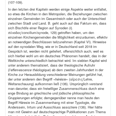
(107-109).
In den letzten drei Kapiteln werden einige Aspekte weiter entfaltet,
so etwa die Kirchen in den Metropolen, die Beziehungen zwischen
einzelnen Gemeinden im Gesamtreich oder auch der Unterschied
zwischen Stadt und Land. B. geht auch auf das Faktum ein, dass
sich Bischöfe einer Region auf Synoden (ἡ
σύνοδος/concilium/synode, 129) getroffen haben, um den
einzelnen Kirchengemeinden die Möglichkeit einzuräumen, effektiv
an notwendigen Beschlüssen teilzunehmen (Kapitel VI). Hinweise
auf den synodalen Weg, wie er in Deutschland seit 2018 im
Gespräch ist, werden nicht geliefert, offensichtlich auch, weil es
sich hierbei wohl um ein deutsches Phänomen handelt, das in der
Weltkirche unterschiedlich betrachtet wird. Im siebten Kapitel wird
unter anderem thematisiert, dass der theologische Aufruhr
(
l’effervescence théologique
) ab dem zweiten Jahrhundert in der
Kirche zur Herausbildung verschiedener Meinungen geführt hat,
der unter anderem den Begriff «
hérésie
» (αἵρεσις/Lehre,
Weltanschauung) aufkommen ließ (136). Ursprünglich verstand
man darunter, dass ein freiwilliger Zusammenschluss durch eine
enge Bindung an griechische und jüdische philosophische
Gruppierungen erfolgte; demgegenüber nenne man heute den
Begriff Häresie im Zusammenhang mit einer Typologie, die
Anderssein, Irrtum und Ausschluss assoziiere (136). Hier hätte
man mit Gewinn auf deutschsprachige Publikationen zum Thema