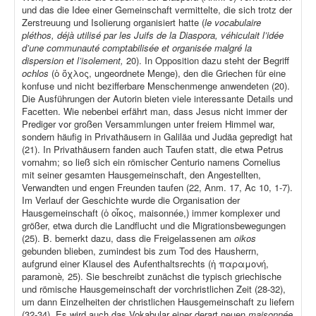
und das die Idee einer Gemeinschaft vermittelte, die sich trotz der
Zerstreuung und Isolierung organisiert hatte (
le vocabulaire
pléthos, déjà utilisé par les Juifs de la Diaspora, véhiculait l’idée
d’une communauté comptabilisée et organisée malgré la
dispersion et l’isolement,
20). In Opposition dazu steht der Begriff
ochlos
(ὁ ὄχλος, ungeordnete Menge), den die Griechen für eine
konfuse und nicht bezifferbare Menschenmenge anwendeten (20).
Die Ausführungen der Autorin bieten viele interessante Details und
Facetten. Wie nebenbei erfährt man, dass Jesus nicht immer der
Prediger vor großen Versammlungen unter freiem Himmel war,
sondern häufig in Privathäusern in Galiläa und Judäa gepredigt hat
(21). In Privathäusern fanden auch Taufen statt, die etwa Petrus
vornahm; so ließ sich ein römischer Centurio namens Cornelius
mit seiner gesamten Hausgemeinschaft, den Angestellten,
Verwandten und engen Freunden taufen (22, Anm. 17, Ac 10, 1-7).
Im Verlauf der Geschichte wurde die Organisation der
Hausgemeinschaft (ὁ οἶκος, maisonnée,) immer komplexer und
größer, etwa durch die Landflucht und die Migrationsbewegungen
(25). B. bemerkt dazu, dass die Freigelassenen am
oikos
gebunden blieben, zumindest bis zum Tod des Hausherrn,
aufgrund einer Klausel des Aufenthaltsrechts (ἡ παραμονή,
paramonè
,
25). Sie beschreibt zunächst die typisch griechische
und römische Hausgemeinschaft der vorchristlichen Zeit (28-32),
um dann Einzelheiten der christlichen Hausgemeinschaft zu liefern
(32-34). Es wird auch das Vokabular einer derart neuen
maisonnée