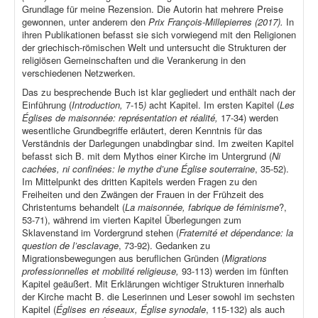
Grundlage für meine Rezension. Die Autorin hat mehrere Preise
gewonnen, unter anderem den
Prix François-Millepierres (2017).
In
ihren Publikationen befasst sie sich vorwiegend mit den Religionen
der griechisch-römischen Welt und untersucht die Strukturen der
religiösen Gemeinschaften und die Verankerung in den
verschiedenen Netzwerken.
Das zu besprechende Buch ist klar gegliedert und enthält nach der
Einführung (
Introduction,
7-15
)
acht Kapitel. Im ersten Kapitel (
Les
Églises de maisonnée: représentation et réalité,
17-34) werden
wesentliche Grundbegriffe erläutert, deren Kenntnis für das
Verständnis der Darlegungen unabdingbar sind. Im zweiten Kapitel
befasst sich B. mit dem Mythos einer Kirche im Untergrund (
Ni
cachées, ni confinées: le mythe d’une Église souterraine
, 35-52).
Im Mittelpunkt des dritten Kapitels werden Fragen zu den
Freiheiten und den Zwängen der Frauen in der Frühzeit des
Christentums behandelt (
La maisonnée, fabrique de féminisme
?,
53-71), während im vierten Kapitel Überlegungen zum
Sklavenstand im Vordergrund stehen (
Fraternité et dépendance: la
question de l’esclavage
, 73-92). Gedanken zu
Migrationsbewegungen aus beruflichen Gründen (
Migrations
professionnelles et mobilité religieuse,
93-113) werden im fünften
Kapitel geäußert. Mit Erklärungen wichtiger Strukturen innerhalb
der Kirche macht B. die Leserinnen und Leser sowohl im sechsten
Kapitel (
Églises en réseaux, Église synodale
, 115-132) als auch