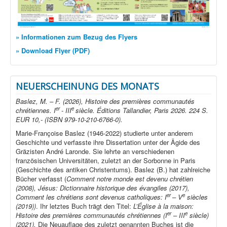
» Informationen zum Bezug des Flyers
» Download Flyer (PDF)
NEUERSCHEINUNG DES MONATS
Baslez, M. – F. (2026), Histoire des premières communautés
er
e
chrétiennes. I
- III
siècle. Éditions Tallandier, Paris 2026. 224 S.
EUR 10,- (ISBN 979-10-210-6766-0).
Marie-Françoise Baslez (1946-2022) studierte unter anderem
Geschichte und verfasste ihre Dissertation unter der Ägide des
Gräzisten André Laronde. Sie lehrte an verschiedenen
französischen Universitäten, zuletzt an der Sorbonne in Paris
(Geschichte des antiken Christentums). Baslez (B.) hat zahlreiche
Bücher verfasst (
Comment notre monde est devenu chrétien
(2008), Jésus: Dictionnaire historique des évangiles (2017),
er
e
Comment les chrétiens sont devenus catholiques: I
– V
siècles
(2019))
. Ihr letztes Buch trägt den Titel:
L’Église à la maison:
er
e
Histoire des premières communautés chrétiennes (I
– III
siècle)
(2021).
Die Neuauflage des zuletzt genannten Buches ist die