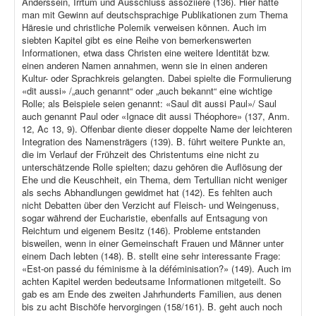
Anderssein, Irrtum und Ausschluss assoziiere (136). Hier hätte
man mit Gewinn auf deutschsprachige Publikationen zum Thema
Häresie und christliche Polemik verweisen können. Auch im
siebten Kapitel gibt es eine Reihe von bemerkenswerten
Informationen, etwa dass Christen eine weitere Identität bzw.
einen anderen Namen annahmen, wenn sie in einen anderen
Kultur- oder Sprachkreis gelangten. Dabei spielte die Formulierung
«dit aussi» /„auch genannt“ oder „auch bekannt“ eine wichtige
Rolle; als Beispiele seien genannt: «Saul dit aussi Paul»/ Saul
auch genannt Paul oder «Ignace dit aussi Théophore» (137, Anm.
12, Ac 13, 9). Offenbar diente dieser doppelte Name der leichteren
Integration des Namensträgers (139). B. führt weitere Punkte an,
die im Verlauf der Frühzeit des Christentums eine nicht zu
unterschätzende Rolle spielten; dazu gehören die Auflösung der
Ehe und die Keuschheit, ein Thema, dem Tertullian nicht weniger
als sechs Abhandlungen gewidmet hat (142). Es fehlten auch
nicht Debatten über den Verzicht auf Fleisch- und Weingenuss,
sogar während der Eucharistie, ebenfalls auf Entsagung von
Reichtum und eigenem Besitz (146). Probleme entstanden
bisweilen, wenn in einer Gemeinschaft Frauen und Männer unter
einem Dach lebten (148). B. stellt eine sehr interessante Frage:
«Est-on passé du féminisme à la déféminisation?» (149). Auch im
achten Kapitel werden bedeutsame Informationen mitgeteilt. So
gab es am Ende des zweiten Jahrhunderts Familien, aus denen
bis zu acht Bischöfe hervorgingen (158/161). B. geht auch noch