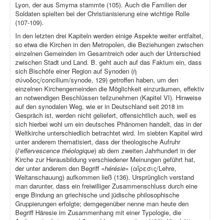
Lyon, der aus Smyrna stammte (105). Auch die Familien der
Soldaten spielten bei der Christianisierung eine wichtige Rolle
(107-109).
In den letzten drei Kapiteln werden einige Aspekte weiter entfaltet,
so etwa die Kirchen in den Metropolen, die Beziehungen zwischen
einzelnen Gemeinden im Gesamtreich oder auch der Unterschied
zwischen Stadt und Land. B. geht auch auf das Faktum ein, dass
sich Bischöfe einer Region auf Synoden (ἡ
σύνοδος/concilium/synode, 129) getroffen haben, um den
einzelnen Kirchengemeinden die Möglichkeit einzuräumen, effektiv
an notwendigen Beschlüssen teilzunehmen (Kapitel VI). Hinweise
auf den synodalen Weg, wie er in Deutschland seit 2018 im
Gespräch ist, werden nicht geliefert, offensichtlich auch, weil es
sich hierbei wohl um ein deutsches Phänomen handelt, das in der
Weltkirche unterschiedlich betrachtet wird. Im siebten Kapitel wird
unter anderem thematisiert, dass der theologische Aufruhr
(
l’effervescence théologique
) ab dem zweiten Jahrhundert in der
Kirche zur Herausbildung verschiedener Meinungen geführt hat,
der unter anderem den Begriff «
hérésie
» (αἵρεσις/Lehre,
Weltanschauung) aufkommen ließ (136). Ursprünglich verstand
man darunter, dass ein freiwilliger Zusammenschluss durch eine
enge Bindung an griechische und jüdische philosophische
Gruppierungen erfolgte; demgegenüber nenne man heute den
Begriff Häresie im Zusammenhang mit einer Typologie, die