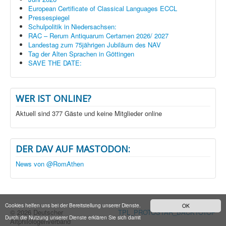
European Certificate of Classical Languages ECCL
Pressespiegel
Schulpolitik in Niedersachsen:
RAC – Rerum Antiquarum Certamen 2026/ 2027
Landestag zum 75jährigen Jubiläum des NAV
Tag der Alten Sprachen in Göttingen
SAVE THE DATE:
WER IST ONLINE?
Aktuell sind 377 Gäste und keine Mitglieder online
DER DAV AUF MASTODON:
News von @RomAthen
Cookies helfen uns bei der Bereitstellung unserer Dienste.
OK
© 2026 Deutscher
TPL_PROTOSTAR_BACKTOTOP
Durch die Nutzung unserer Dienste erklären Sie sich damit
Altphilologenverband