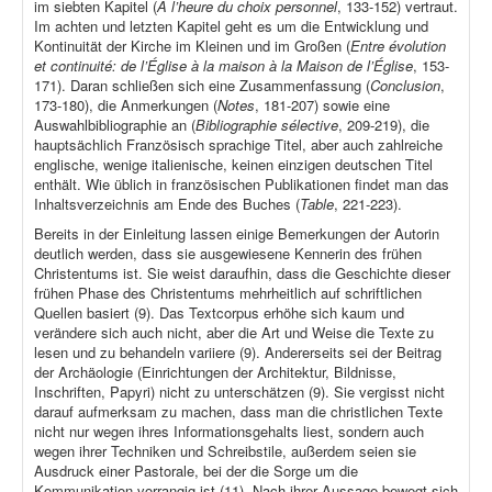
im siebten Kapitel (
À l’heure du choix personnel
, 133-152) vertraut.
Im achten und letzten Kapitel geht es um die Entwicklung und
Kontinuität der Kirche im Kleinen und im Großen (
Entre évolution
et continuité: de l’Église à la maison à la Maison de l’Église
, 153-
171). Daran schließen sich eine Zusammenfassung (
Conclusion
,
173-180), die Anmerkungen (
Notes
, 181-207) sowie eine
Auswahlbibliographie an (
Bibliographie sélective
, 209-219), die
hauptsächlich Französisch sprachige Titel, aber auch zahlreiche
englische, wenige italienische, keinen einzigen deutschen Titel
enthält. Wie üblich in französischen Publikationen findet man das
Inhaltsverzeichnis am Ende des Buches (
Table
, 221-223).
Bereits in der Einleitung lassen einige Bemerkungen der Autorin
deutlich werden, dass sie ausgewiesene Kennerin des frühen
Christentums ist. Sie weist daraufhin, dass die Geschichte dieser
frühen Phase des Christentums mehrheitlich auf schriftlichen
Quellen basiert (9). Das Textcorpus erhöhe sich kaum und
verändere sich auch nicht, aber die Art und Weise die Texte zu
lesen und zu behandeln variiere (9). Andererseits sei der Beitrag
der Archäologie (Einrichtungen der Architektur, Bildnisse,
Inschriften, Papyri) nicht zu unterschätzen (9). Sie vergisst nicht
darauf aufmerksam zu machen, dass man die christlichen Texte
nicht nur wegen ihres Informationsgehalts liest, sondern auch
wegen ihrer Techniken und Schreibstile, außerdem seien sie
Ausdruck einer Pastorale, bei der die Sorge um die
Kommunikation vorrangig ist (11). Nach ihrer Aussage bewegt sich