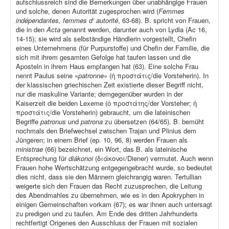
aufschlussreich sind die Bemerkungen über unabhängige Frauen
und solche, denen Autorität zugesprochen wird (
Femmes
indépendantes, femmes d‘ autorité
, 63-68). B. spricht von Frauen,
die in den
Acta
genannt werden, darunter auch von Lydia (Ac 16,
14-15); sie wird als selbständige Händlerin vorgestellt, Chefin
eines Unternehmens (für Purpurstoffe) und Chefin der Familie, die
sich mit ihrem gesamten Gefolge hat taufen lassen und die
Aposteln in ihrem Haus empfangen hat (63). Eine solche Frau
nennt Paulus seine «
patronne
» (ἡ προστάτις/die Vorsteherin). In
der klassischen griechischen Zeit existierte dieser Begriff nicht,
nur die maskuline Variante; demgegenüber wurden in der
Kaiserzeit die beiden Lexeme (ὁ προστάτης/der Vorsteher; ἡ
προστάτις/die Vorsteherin) gebraucht, um die lateinischen
Begriffe
patronus
und
patrona
zu übersetzen (64/65). B. bemüht
nochmals den Briefwechsel zwischen Trajan und Plinius dem
Jüngeren; in einem Brief (ep
.
10, 96, 8) werden Frauen als
ministrae
(66) bezeichnet, ein Wort, das B. als lateinische
Entsprechung für
diákonoi
(διάκονοι/Diener) vermutet. Auch wenn
Frauen hohe Wertschätzung entgegengebracht wurde, so bedeutet
dies nicht, dass sie den Männern gleichrangig waren. Tertullian
weigerte sich den Frauen das Recht zuzusprechen, die Leitung
des Abendmahles zu übernehmen, wie es in den Apokryphen in
einigen Gemeinschaften vorkam (67); es war ihnen auch untersagt
zu predigen und zu taufen. Am Ende des dritten Jahrhunderts
rechtfertigt Origenes den Ausschluss der Frauen mit sozialen