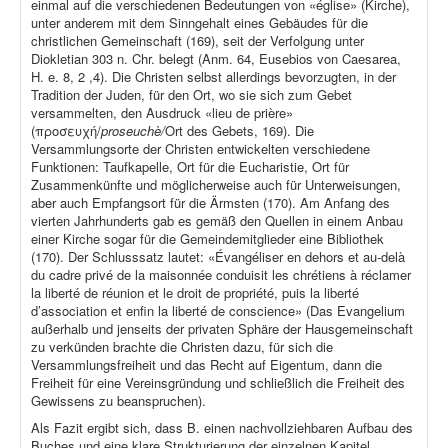
einmal auf die verschiedenen Bedeutungen von «église» (Kirche),
unter anderem mit dem Sinngehalt eines Gebäudes für die
christlichen Gemeinschaft (169), seit der Verfolgung unter
Diokletian 303 n. Chr. belegt (Anm. 64, Eusebios von Caesarea,
H. e. 8, 2 ,4). Die Christen selbst allerdings bevorzugten, in der
Tradition der Juden, für den Ort, wo sie sich zum Gebet
versammelten, den Ausdruck «lieu de prière»
(προσευχή/
proseuchè/
Ort des Gebets, 169). Die
Versammlungsorte der Christen entwickelten verschiedene
Funktionen: Taufkapelle, Ort für die Eucharistie, Ort für
Zusammenkünfte und möglicherweise auch für Unterweisungen,
aber auch Empfangsort für die Ärmsten (170). Am Anfang des
vierten Jahrhunderts gab es gemäß den Quellen in einem Anbau
einer Kirche sogar für die Gemeindemitglieder eine Bibliothek
(170). Der Schlusssatz lautet: «Évangéliser en dehors et au-delà
du cadre privé de la maisonnée conduisit les chrétiens à réclamer
la liberté de réunion et le droit de propriété, puis la liberté
d’association et enfin la liberté de conscience» (Das Evangelium
außerhalb und jenseits der privaten Sphäre der Hausgemeinschaft
zu verkünden brachte die Christen dazu, für sich die
Versammlungsfreiheit und das Recht auf Eigentum, dann die
Freiheit für eine Vereinsgründung und schließlich die Freiheit des
Gewissens zu beanspruchen).
Als Fazit ergibt sich, dass B. einen nachvollziehbaren Aufbau des
Buches und eine klare Strukturierung der einzelnen Kapitel