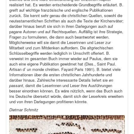
realisiert hat. Es werden entscheidende Grundbegriffe erläutert. B.
greift auf wichtige französische und englische Publikationen
zurück. Sie kennt sehr genau die christlichen Quellen, sowohl die
neutestamentlichen Schriften als auch die Texte der Kirchenväter;
darüber hinaus beruft sie sich in ihren Darlegungen auch auf
pagane Autoren und auf Rechtsquellen. Auffällig ist ihre Strategie,
Fragen zu formulieren, die dann auch beantwortet werden.
Möglicherweise will sie damit die Leserinnen und Leser zur
Mitarbeit und zum Mitdenken auffordern. Die altgriechischen
Schlüsselbegriffe werden lediglich in Umschrift offeriert. B.
verweist im gesamten Buch immer wieder auf Paulus, dem sie
auch eine eigene Publikation gewidmet hat (Dies., Saint Paul.
Artisan d’ un monde chrétien. Fayard Paris 1991). B. bietet viele
Informationen über die ersten christlichen Jahrhunderte und
darüber hinaus. Zahlreiche interessante Details liefert sie
en
passant
, damit die Leserinnen und Leser ihre Ausführungen
besser einordnen können. Es wäre nützlich, wenn das Buch auch
ins Deutsche übersetzt würde, damit sich der Leserkreis erweitern
und von ihren Darlegungen profitieren könnte.
Dietmar Schmitz