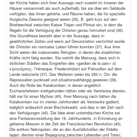
der Kirche haben sich ihrer Aussage nach sowohl im Inneren der
Häuser versammelt als auch außerhalb, bis sie über ein Gebäude
verfügten, das ihnen gehörte, und Räume hatten, die für spezielle
liturgische Zwecke geeignet waren (35). B. geht kurz auf den
Briefwechsel zwischen Kaiser Trajan und Plinius ein, in dem die
Regeln für die Verfolgung der Christen genau formuliert sind (36).
Ihre Grundthese besteht aber in der Aussage, dass in
gewöhnlichen Zeiten und wenn auf Denunziation verzichtet wurde
die Christen ein normales Leben führen konnten (37). Aus ihrer
Sicht waren die
maisonnées
Refugien, in denen die staatlichen
Kräfte nicht tätig wurden. Sie vertritt die Meinung, dass sich in
östlichen Städten das Eingreifen des «gardien de la paix» (ὁ
εἰρηνάρκης, l’irénarque, Friedenshüter) auf Patrouillen auf dem
Lande reduzierte (37). Des Weiteren seien bis 250 n. Chr. die
Repressalien punktuell und situationsabhängig gewesen (39).
Auch die Rolle der Katakomben, in denen angeblich
Eucharistiefeiern stattgefunden hätten oder als Verstecke dienten,
hält sie für einen Mythos (45). Ihrer Meinung nach hätten die
Katakomben nur im vierten Jahrhundert als Verstecke gedient,
lediglich anlässlich einer Bischofswahl, und dies in der Zeit nach
den Verfolgungen (45). Die Idee einer unterirdischen Kirche sei
eine Fantasievorstellung des 19. Jahrhunderts, in Erinnerung an
geheime Messen in der Zeit der Französischen Revolution (45).
Die antiken Nekropolen, die an den Ausfallstraßen der Städte
lagen, dienten einer Begegnung zwischen Lebenden und Toten;