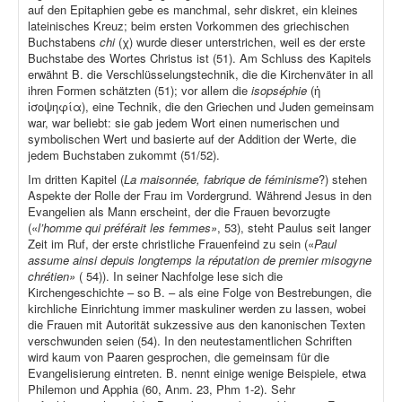
auf den Epitaphien gebe es manchmal, sehr diskret, ein kleines
lateinisches Kreuz; beim ersten Vorkommen des griechischen
Buchstabens
chi
(χ) wurde dieser unterstrichen, weil es der erste
Buchstabe des Wortes Christus ist (51). Am Schluss des Kapitels
erwähnt B. die Verschlüsselungstechnik, die die Kirchenväter in all
ihren Formen schätzten (51); vor allem die
isopséphie
(ἡ
ἰσοψηφία), eine Technik, die den Griechen und Juden gemeinsam
war, war beliebt: sie gab jedem Wort einen numerischen und
symbolischen Wert und basierte auf der Addition der Werte, die
jedem Buchstaben zukommt (51/52).
Im dritten Kapitel (
La maisonnée, fabrique de féminisme
?) stehen
Aspekte der Rolle der Frau im Vordergrund. Während Jesus in den
Evangelien als Mann erscheint, der die Frauen bevorzugte
(«
l’homme qui préférait les femmes»
, 53), steht Paulus seit langer
Zeit im Ruf, der erste christliche Frauenfeind zu sein («
Paul
assume ainsi depuis longtemps la réputation de premier misogyne
chrétien»
( 54)). In seiner Nachfolge lese sich die
Kirchengeschichte – so B. – als eine Folge von Bestrebungen, die
kirchliche Einrichtung immer maskuliner werden zu lassen, wobei
die Frauen mit Autorität sukzessive aus den kanonischen Texten
verschwunden seien (54). In den neutestamentlichen Schriften
wird kaum von Paaren gesprochen, die gemeinsam für die
Evangelisierung eintreten. B. nennt einige wenige Beispiele, etwa
Philemon und Apphia (60, Anm. 23, Phm 1-2). Sehr