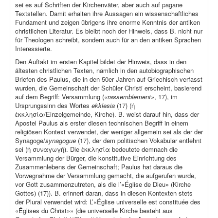
sei es auf Schriften der Kirchenväter, aber auch auf pagane
Textstellen. Damit erhalten ihre Aussagen ein wissenschaftliches
Fundament und zeigen übrigens ihre enorme Kenntnis der antiken
christlichen Literatur. Es bleibt noch der Hinweis, dass B. nicht nur
für Theologen schreibt, sondern auch für an den antiken Sprachen
Interessierte.
Den Auftakt im ersten Kapitel bildet der Hinweis, dass in den
ältesten christlichen Texten, nämlich in den autobiographischen
Briefen des Paulus, die in den 50er Jahren auf Griechisch verfasst
wurden, die Gemeinschaft der Schüler Christi erscheint, basierend
auf dem Begriff: Versammlung (
«rassemblement»
, 17), im
Ursprungssinn des Wortes
ekklesia
(17) (ἡ
ἐκκλησία/Einzelgemeinde, Kirche). B. weist darauf hin, dass der
Apostel Paulus als erster diesen technischen Begriff in einem
religiösen Kontext verwendet, der weniger allgemein sei als der der
Synagoge/
synagogue
(17), der dem politischen Vokabular entlehnt
sei (ἡ συναγωγή). Die ἐκκλησία bedeutete demnach die
Versammlung der Bürger, die konstitutive Einrichtung des
Zusammenlebens der Gemeinschaft; Paulus hat daraus die
Vorwegnahme der Versammlung gemacht, die aufgerufen wurde,
vor Gott zusammenzutreten, als die l’«Église de Dieu» (Kirche
Gottes) (17)). B. erinnert daran, dass in diesen Kontexten stets
der Plural verwendet wird: L’«Église universelle est constituée des
«Églises du Christ»» (die universelle Kirche besteht aus