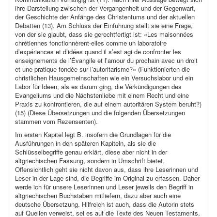
ihre Darstellung zwischen der Vergangenheit und der Gegenwart,
der Geschichte der Anfänge des Christentums und der aktuellen
Debatten (13). Am Schluss der Einführung stellt sie eine Frage,
von der sie glaubt, dass sie gerechtfertigt ist: «Les maisonnées
chrétiennes fonctionnèrent-elles comme un laboratoire
d’expériences et d’idées quand il s’est agi de confronter les
enseignements de l’Évangile et l’amour du prochain avec un droit
et une pratique fondée sur l’autoritarisme?» (Funktionierten die
christlichen Hausgemeinschaften wie ein Versuchslabor und ein
Labor für Ideen, als es darum ging, die Verkündigungen des
Evangeliums und die Nächstenliebe mit einem Recht und eine
Praxis zu konfrontieren, die auf einem autoritären System beruht?)
(15) (Diese Übersetzungen und die folgenden Übersetzungen
stammen vom Rezensenten).
Im ersten Kapitel legt B. insofern die Grundlagen für die
Ausführungen in den späteren Kapiteln, als sie die
Schlüsselbegriffe genau erklärt, diese aber nicht in der
altgriechischen Fassung, sondern in Umschrift bietet.
Offensichtlich geht sie nicht davon aus, dass ihre Leserinnen und
Leser in der Lage sind, die Begriffe im Original zu erfassen. Daher
werde ich für unsere Leserinnen und Leser jeweils den Begriff in
altgriechischen Buchstaben mitliefern, dazu aber auch eine
deutsche Übersetzung. Hilfreich ist auch, dass die Autorin stets
auf Quellen verweist, sei es auf die Texte des Neuen Testaments,