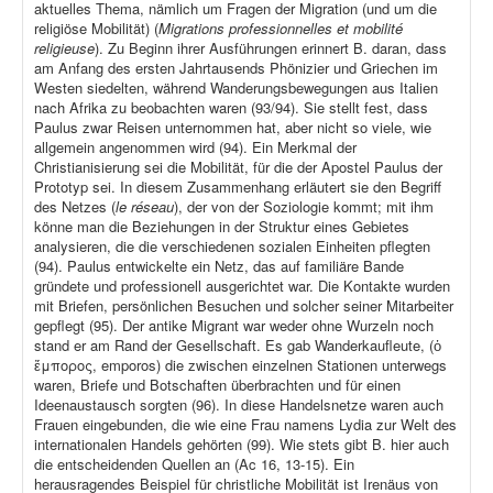
aktuelles Thema, nämlich um Fragen der Migration (und um die
religiöse Mobilität) (
Migrations professionnelles et mobilité
religieuse
). Zu Beginn ihrer Ausführungen erinnert B. daran, dass
am Anfang des ersten Jahrtausends Phönizier und Griechen im
Westen siedelten, während Wanderungsbewegungen aus Italien
nach Afrika zu beobachten waren (93/94). Sie stellt fest, dass
Paulus zwar Reisen unternommen hat, aber nicht so viele, wie
allgemein angenommen wird (94). Ein Merkmal der
Christianisierung sei die Mobilität, für die der Apostel Paulus der
Prototyp sei. In diesem Zusammenhang erläutert sie den Begriff
des Netzes (
le réseau
), der von der Soziologie kommt; mit ihm
könne man die Beziehungen in der Struktur eines Gebietes
analysieren, die die verschiedenen sozialen Einheiten pflegten
(94). Paulus entwickelte ein Netz, das auf familiäre Bande
gründete und professionell ausgerichtet war. Die Kontakte wurden
mit Briefen, persönlichen Besuchen und solcher seiner Mitarbeiter
gepflegt (95). Der antike Migrant war weder ohne Wurzeln noch
stand er am Rand der Gesellschaft. Es gab Wanderkaufleute, (ὁ
ἔμπορος, emporos) die zwischen einzelnen Stationen unterwegs
waren, Briefe und Botschaften überbrachten und für einen
Ideenaustausch sorgten (96). In diese Handelsnetze waren auch
Frauen eingebunden, die wie eine Frau namens Lydia zur Welt des
internationalen Handels gehörten (99). Wie stets gibt B. hier auch
die entscheidenden Quellen an (Ac 16, 13-15). Ein
herausragendes Beispiel für christliche Mobilität ist Irenäus von