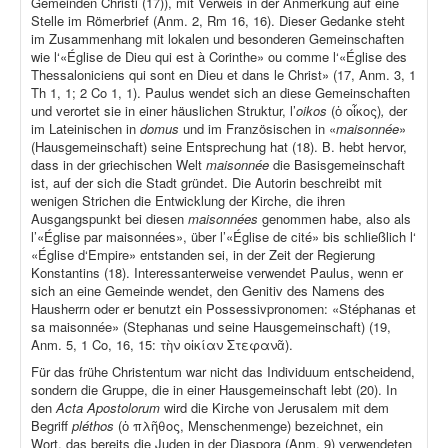
Gemeinden Christi (17)), mit Verweis in der Anmerkung auf eine
Stelle im Römerbrief (Anm. 2, Rm 16, 16). Dieser Gedanke steht
im Zusammenhang mit lokalen und besonderen Gemeinschaften
wie l‘«Église de Dieu qui est à Corinthe» ou comme l‘«Église des
Thessaloniciens qui sont en Dieu et dans le Christ» (17, Anm. 3, 1
Th 1, 1; 2 Co 1, 1). Paulus wendet sich an diese Gemeinschaften
und verortet sie in einer häuslichen Struktur, l’
oikos
(ὁ οἶκος)
,
der
im Lateinischen in
domus
und im Französischen in «
maisonnée
»
(Hausgemeinschaft) seine Entsprechung hat (18). B. hebt hervor,
dass in der griechischen Welt
maisonnée
die Basisgemeinschaft
ist, auf der sich die Stadt gründet. Die Autorin beschreibt mit
wenigen Strichen die Entwicklung der Kirche, die ihren
Ausgangspunkt bei diesen
maisonnées
genommen habe, also als
l’«Église par maisonnées», über l’«Église de cité» bis schließlich l‘
«Église d‘Empire» entstanden sei, in der Zeit der Regierung
Konstantins (18). Interessanterweise verwendet Paulus, wenn er
sich an eine Gemeinde wendet, den Genitiv des Namens des
Hausherrn oder er benutzt ein Possessivpronomen: «Stéphanas et
sa maisonnée» (Stephanas und seine Hausgemeinschaft) (19,
Anm. 5, 1 Co, 16, 15: τὴν οἰκίαν Στεφανᾶ).
Für das frühe Christentum war nicht das Individuum entscheidend,
sondern die Gruppe, die in einer Hausgemeinschaft lebt (20). In
den
Acta Apostolorum
wird die Kirche von Jerusalem mit dem
Begriff
pléthos
(ὁ πλῆθος, Menschenmenge) bezeichnet, ein
Wort, das bereits die Juden in der Diaspora (Anm. 9) verwendeten