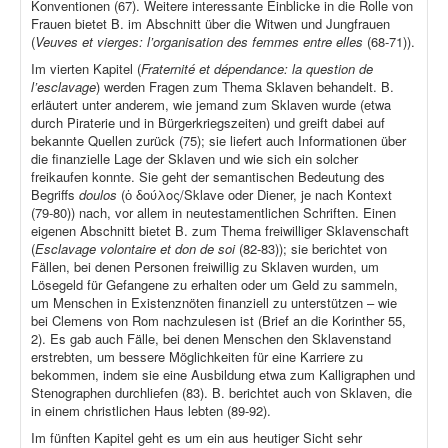
Konventionen (67). Weitere interessante Einblicke in die Rolle von
Frauen bietet B. im Abschnitt über die Witwen und Jungfrauen
(
Veuves et vierges: l’organisation des femmes entre elles
(68-71)).
Im vierten Kapitel (
Fraternité et dépendance: la question de
l’esclavage
) werden Fragen zum Thema Sklaven behandelt. B.
erläutert unter anderem, wie jemand zum Sklaven wurde (etwa
durch Piraterie und in Bürgerkriegszeiten) und greift dabei auf
bekannte Quellen zurück (75); sie liefert auch Informationen über
die finanzielle Lage der Sklaven und wie sich ein solcher
freikaufen konnte. Sie geht der semantischen Bedeutung des
Begriffs
doulos
(ὁ δούλος/Sklave oder Diener, je nach Kontext
(79-80)) nach, vor allem in neutestamentlichen Schriften. Einen
eigenen Abschnitt bietet B. zum Thema freiwilliger Sklavenschaft
(
Esclavage volontaire et don de soi
(82-83)); sie berichtet von
Fällen, bei denen Personen freiwillig zu Sklaven wurden, um
Lösegeld für Gefangene zu erhalten oder um Geld zu sammeln,
um Menschen in Existenznöten finanziell zu unterstützen – wie
bei Clemens von Rom nachzulesen ist (Brief an die Korinther 55,
2). Es gab auch Fälle, bei denen Menschen den Sklavenstand
erstrebten, um bessere Möglichkeiten für eine Karriere zu
bekommen, indem sie eine Ausbildung etwa zum Kalligraphen und
Stenographen durchliefen (83). B. berichtet auch von Sklaven, die
in einem christlichen Haus lebten (89-92).
Im fünften Kapitel geht es um ein aus heutiger Sicht sehr