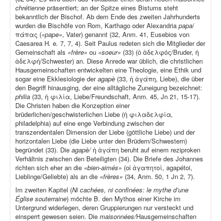
chrétienne
präsentiert; an der Spitze eines Bistums steht
bekanntlich der Bischof. Ab dem Ende des zweiten Jahrhunderts
wurden die Bischöfe von Rom, Karthago oder Alexandria
papa
/
πάπας (
«pape»
, Vater) genannt (32, Anm. 41, Eusebios von
Caesarea H
.
e
.
7, 7, 4). Seit Paulus redeten sich die Mitglieder der
Gemeinschaft als
«frère»
ou
«soeur»
(33) (ὁ ἀδελφός/Bruder, ἡ
ἀδελφή/Schwester) an. Diese Anrede war üblich, die christlichen
Hausgemeinschaften entwickelten eine Theologie, eine Ethik und
sogar eine Ekklesiologie der
agapè
(33, ἡ ἀγάπη, Liebe), die über
den Begriff hinausging, der eine alltägliche Zuneigung bezeichnet:
philia
(33, ἡ φιλία, Liebe/Freundschaft, Anm. 45, Jn 21, 15-17).
Die Christen haben die Konzeption einer
brüderlichen/geschwisterlichen Liebe (ἡ φιλαδελφία
,
philadelphia) auf eine enge Verbindung zwischen der
transzendentalen Dimension der Liebe (göttliche Liebe) und der
horizontalen Liebe (die Liebe unter den Brüdern/Schwestern)
begründet (33). Die
agapè/
ἡ ἀγάπη beruht auf einem reziproken
Verhältnis zwischen den Beteiligten (34). Die Briefe des Johannes
richten sich eher an die
«bien-aimés»
(οἱ ἀγαπητοί, agapétoi,
Lieblinge/Geliebte) als an die
«frères»
(34, Anm. 50, 1 Jn 2, 7).
Im zweiten Kapitel (
Ni cachées, ni confinées: le mythe d’une
Église souterraine
) möchte B. den Mythos einer Kirche im
Untergrund widerlegen, deren Gruppierungen nur versteckt und
einsperrt gewesen seien. Die
maisonnées/
Hausgemeinschaften