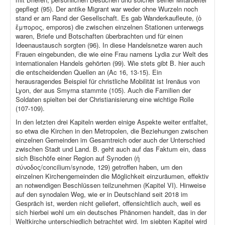
gepflegt (95). Der antike Migrant war weder ohne Wurzeln noch
stand er am Rand der Gesellschaft. Es gab Wanderkaufleute, (ὁ
ἔμπορος, emporos) die zwischen einzelnen Stationen unterwegs
waren, Briefe und Botschaften überbrachten und für einen
Ideenaustausch sorgten (96). In diese Handelsnetze waren auch
Frauen eingebunden, die wie eine Frau namens Lydia zur Welt des
internationalen Handels gehörten (99). Wie stets gibt B. hier auch
die entscheidenden Quellen an (Ac 16, 13-15). Ein
herausragendes Beispiel für christliche Mobilität ist Irenäus von
Lyon, der aus Smyrna stammte (105). Auch die Familien der
Soldaten spielten bei der Christianisierung eine wichtige Rolle
(107-109).
In den letzten drei Kapiteln werden einige Aspekte weiter entfaltet,
so etwa die Kirchen in den Metropolen, die Beziehungen zwischen
einzelnen Gemeinden im Gesamtreich oder auch der Unterschied
zwischen Stadt und Land. B. geht auch auf das Faktum ein, dass
sich Bischöfe einer Region auf Synoden (ἡ
σύνοδος/concilium/synode, 129) getroffen haben, um den
einzelnen Kirchengemeinden die Möglichkeit einzuräumen, effektiv
an notwendigen Beschlüssen teilzunehmen (Kapitel VI). Hinweise
auf den synodalen Weg, wie er in Deutschland seit 2018 im
Gespräch ist, werden nicht geliefert, offensichtlich auch, weil es
sich hierbei wohl um ein deutsches Phänomen handelt, das in der
Weltkirche unterschiedlich betrachtet wird. Im siebten Kapitel wird