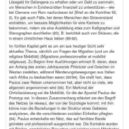
Lösegeld für Gefangene zu erhalten oder um Geld zu sammeln,
um Menschen in Existenznöten finanziell zu unterstützen – wie
bei Clemens von Rom nachzulesen ist (Brief an die Korinther 55,
2). Es gab auch Fälle, bei denen Menschen den Sklavenstand
erstrebten, um bessere Möglichkeiten für eine Karriere zu
bekommen, indem sie eine Ausbildung etwa zum Kalligraphen und
Stenographen durchliefen (83). B. berichtet auch von Sklaven, die
in einem christlichen Haus lebten (89-92).
Im fünften Kapitel geht es um ein aus heutiger Sicht sehr
aktuelles Thema, nämlich um Fragen der Migration (und um die
religiöse Mobilität) (
Migrations professionnelles et mobilité
religieuse
). Zu Beginn ihrer Ausführungen erinnert B. daran, dass
am Anfang des ersten Jahrtausends Phönizier und Griechen im
Westen siedelten, während Wanderungsbewegungen aus Italien
nach Afrika zu beobachten waren (93/94). Sie stellt fest, dass
Paulus zwar Reisen unternommen hat, aber nicht so viele, wie
allgemein angenommen wird (94). Ein Merkmal der
Christianisierung sei die Mobilität, für die der Apostel Paulus der
Prototyp sei. In diesem Zusammenhang erläutert sie den Begriff
des Netzes (
le réseau
), der von der Soziologie kommt; mit ihm
könne man die Beziehungen in der Struktur eines Gebietes
analysieren, die die verschiedenen sozialen Einheiten pflegten
(94). Paulus entwickelte ein Netz, das auf familiäre Bande
gründete und professionell ausgerichtet war. Die Kontakte wurden
mit Briefen, persönlichen Besuchen und solcher seiner Mitarbeiter