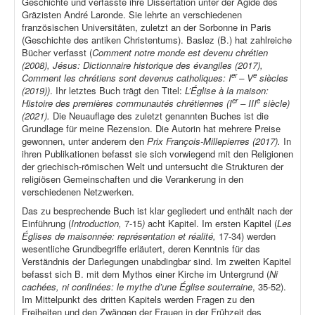
Geschichte und verfasste ihre Dissertation unter der Ägide des
Gräzisten André Laronde. Sie lehrte an verschiedenen
französischen Universitäten, zuletzt an der Sorbonne in Paris
(Geschichte des antiken Christentums). Baslez (B.) hat zahlreiche
Bücher verfasst (
Comment notre monde est devenu chrétien
(2008), Jésus: Dictionnaire historique des évangiles (2017),
er
e
Comment les chrétiens sont devenus catholiques: I
– V
siècles
(2019))
. Ihr letztes Buch trägt den Titel:
L’Église à la maison:
er
e
Histoire des premières communautés chrétiennes (I
– III
siècle)
(2021).
Die Neuauflage des zuletzt genannten Buches ist die
Grundlage für meine Rezension. Die Autorin hat mehrere Preise
gewonnen, unter anderem den
Prix François-Millepierres (2017).
In
ihren Publikationen befasst sie sich vorwiegend mit den Religionen
der griechisch-römischen Welt und untersucht die Strukturen der
religiösen Gemeinschaften und die Verankerung in den
verschiedenen Netzwerken.
Das zu besprechende Buch ist klar gegliedert und enthält nach der
Einführung (
Introduction,
7-15
)
acht Kapitel. Im ersten Kapitel (
Les
Églises de maisonnée: représentation et réalité,
17-34) werden
wesentliche Grundbegriffe erläutert, deren Kenntnis für das
Verständnis der Darlegungen unabdingbar sind. Im zweiten Kapitel
befasst sich B. mit dem Mythos einer Kirche im Untergrund (
Ni
cachées, ni confinées: le mythe d’une Église souterraine
, 35-52).
Im Mittelpunkt des dritten Kapitels werden Fragen zu den
Freiheiten und den Zwängen der Frauen in der Frühzeit des