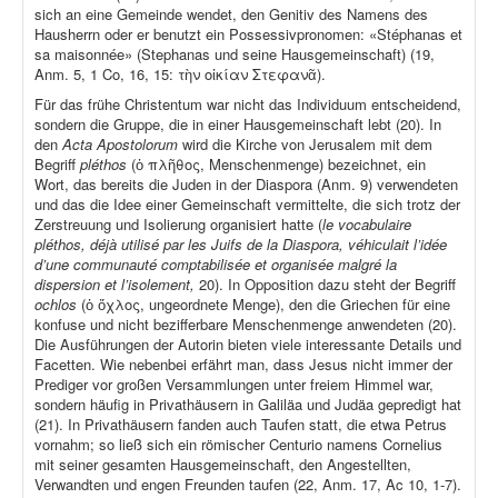
sich an eine Gemeinde wendet, den Genitiv des Namens des
Hausherrn oder er benutzt ein Possessivpronomen: «Stéphanas et
sa maisonnée» (Stephanas und seine Hausgemeinschaft) (19,
Anm. 5, 1 Co, 16, 15: τὴν οἰκίαν Στεφανᾶ).
Für das frühe Christentum war nicht das Individuum entscheidend,
sondern die Gruppe, die in einer Hausgemeinschaft lebt (20). In
den
Acta Apostolorum
wird die Kirche von Jerusalem mit dem
Begriff
pléthos
(ὁ πλῆθος, Menschenmenge) bezeichnet, ein
Wort, das bereits die Juden in der Diaspora (Anm. 9) verwendeten
und das die Idee einer Gemeinschaft vermittelte, die sich trotz der
Zerstreuung und Isolierung organisiert hatte (
le vocabulaire
pléthos, déjà utilisé par les Juifs de la Diaspora, véhiculait l’idée
d’une communauté comptabilisée et organisée malgré la
dispersion et l’isolement,
20). In Opposition dazu steht der Begriff
ochlos
(ὁ ὄχλος, ungeordnete Menge), den die Griechen für eine
konfuse und nicht bezifferbare Menschenmenge anwendeten (20).
Die Ausführungen der Autorin bieten viele interessante Details und
Facetten. Wie nebenbei erfährt man, dass Jesus nicht immer der
Prediger vor großen Versammlungen unter freiem Himmel war,
sondern häufig in Privathäusern in Galiläa und Judäa gepredigt hat
(21). In Privathäusern fanden auch Taufen statt, die etwa Petrus
vornahm; so ließ sich ein römischer Centurio namens Cornelius
mit seiner gesamten Hausgemeinschaft, den Angestellten,
Verwandten und engen Freunden taufen (22, Anm. 17, Ac 10, 1-7).