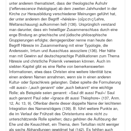
unter anderem thematisiert, dass der theologische Aufruhr
(
l’effervescence théologique
) ab dem zweiten Jahrhundert in der
Kirche zur Herausbildung verschiedener Meinungen geführt hat,
der unter anderem den Begriff «
hérésie
» (αἵρεσις/Lehre,
Weltanschauung) aufkommen ließ (136). Ursprünglich verstand
man darunter, dass ein freiwilliger Zusammenschluss durch eine
enge Bindung an griechische und jüdische philosophische
Gruppierungen erfolgte; demgegenüber nenne man heute den
Begriff Häresie im Zusammenhang mit einer Typologie, die
Anderssein, Irrtum und Ausschluss assoziiere (136). Hier hätte
man mit Gewinn auf deutschsprachige Publikationen zum Thema
Häresie und christliche Polemik verweisen können. Auch im
siebten Kapitel gibt es eine Reihe von bemerkenswerten
Informationen, etwa dass Christen eine weitere Identität bzw.
einen anderen Namen annahmen, wenn sie in einen anderen
Kultur- oder Sprachkreis gelangten. Dabei spielte die Formulierung
«dit aussi» /„auch genannt“ oder „auch bekannt“ eine wichtige
Rolle; als Beispiele seien genannt: «Saul dit aussi Paul»/ Saul
auch genannt Paul oder «Ignace dit aussi Théophore» (137, Anm.
12, Ac 13, 9). Offenbar diente dieser doppelte Name der leichteren
Integration des Namensträgers (139). B. führt weitere Punkte an,
die im Verlauf der Frühzeit des Christentums eine nicht zu
unterschätzende Rolle spielten; dazu gehören die Auflösung der
Ehe und die Keuschheit, ein Thema, dem Tertullian nicht weniger
als sechs Abhandlungen gewidmet hat (142). Es fehlten auch