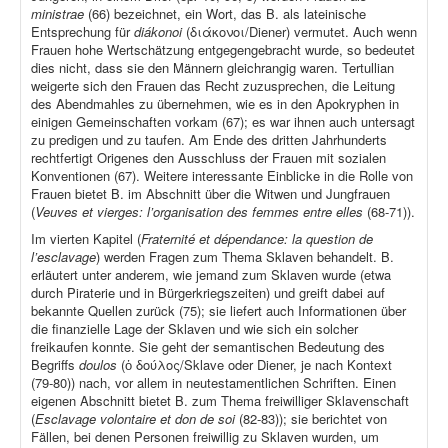
ministrae
(66) bezeichnet, ein Wort, das B. als lateinische
Entsprechung für
diákonoi
(διάκονοι/Diener) vermutet. Auch wenn
Frauen hohe Wertschätzung entgegengebracht wurde, so bedeutet
dies nicht, dass sie den Männern gleichrangig waren. Tertullian
weigerte sich den Frauen das Recht zuzusprechen, die Leitung
des Abendmahles zu übernehmen, wie es in den Apokryphen in
einigen Gemeinschaften vorkam (67); es war ihnen auch untersagt
zu predigen und zu taufen. Am Ende des dritten Jahrhunderts
rechtfertigt Origenes den Ausschluss der Frauen mit sozialen
Konventionen (67). Weitere interessante Einblicke in die Rolle von
Frauen bietet B. im Abschnitt über die Witwen und Jungfrauen
(
Veuves et vierges: l’organisation des femmes entre elles
(68-71)).
Im vierten Kapitel (
Fraternité et dépendance: la question de
l’esclavage
) werden Fragen zum Thema Sklaven behandelt. B.
erläutert unter anderem, wie jemand zum Sklaven wurde (etwa
durch Piraterie und in Bürgerkriegszeiten) und greift dabei auf
bekannte Quellen zurück (75); sie liefert auch Informationen über
die finanzielle Lage der Sklaven und wie sich ein solcher
freikaufen konnte. Sie geht der semantischen Bedeutung des
Begriffs
doulos
(ὁ δούλος/Sklave oder Diener, je nach Kontext
(79-80)) nach, vor allem in neutestamentlichen Schriften. Einen
eigenen Abschnitt bietet B. zum Thema freiwilliger Sklavenschaft
(
Esclavage volontaire et don de soi
(82-83)); sie berichtet von
Fällen, bei denen Personen freiwillig zu Sklaven wurden, um