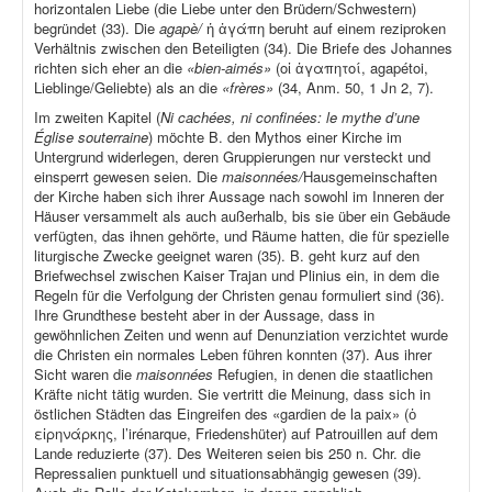
horizontalen Liebe (die Liebe unter den Brüdern/Schwestern)
begründet (33). Die
agapè/
ἡ ἀγάπη beruht auf einem reziproken
Verhältnis zwischen den Beteiligten (34). Die Briefe des Johannes
richten sich eher an die
«bien-aimés»
(οἱ ἀγαπητοί, agapétoi,
Lieblinge/Geliebte) als an die
«frères»
(34, Anm. 50, 1 Jn 2, 7).
Im zweiten Kapitel (
Ni cachées, ni confinées: le mythe d’une
Église souterraine
) möchte B. den Mythos einer Kirche im
Untergrund widerlegen, deren Gruppierungen nur versteckt und
einsperrt gewesen seien. Die
maisonnées/
Hausgemeinschaften
der Kirche haben sich ihrer Aussage nach sowohl im Inneren der
Häuser versammelt als auch außerhalb, bis sie über ein Gebäude
verfügten, das ihnen gehörte, und Räume hatten, die für spezielle
liturgische Zwecke geeignet waren (35). B. geht kurz auf den
Briefwechsel zwischen Kaiser Trajan und Plinius ein, in dem die
Regeln für die Verfolgung der Christen genau formuliert sind (36).
Ihre Grundthese besteht aber in der Aussage, dass in
gewöhnlichen Zeiten und wenn auf Denunziation verzichtet wurde
die Christen ein normales Leben führen konnten (37). Aus ihrer
Sicht waren die
maisonnées
Refugien, in denen die staatlichen
Kräfte nicht tätig wurden. Sie vertritt die Meinung, dass sich in
östlichen Städten das Eingreifen des «gardien de la paix» (ὁ
εἰρηνάρκης, l’irénarque, Friedenshüter) auf Patrouillen auf dem
Lande reduzierte (37). Des Weiteren seien bis 250 n. Chr. die
Repressalien punktuell und situationsabhängig gewesen (39).