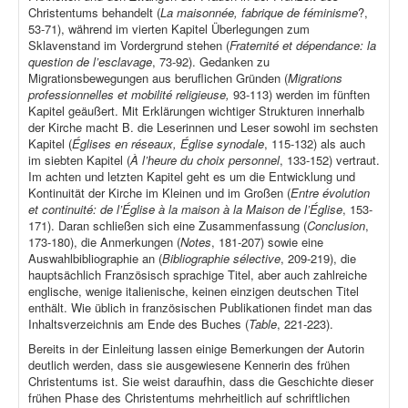
Christentums behandelt (
La maisonnée, fabrique de féminisme
?,
53-71), während im vierten Kapitel Überlegungen zum
Sklavenstand im Vordergrund stehen (
Fraternité et dépendance: la
question de l’esclavage
, 73-92). Gedanken zu
Migrationsbewegungen aus beruflichen Gründen (
Migrations
professionnelles et mobilité religieuse,
93-113) werden im fünften
Kapitel geäußert. Mit Erklärungen wichtiger Strukturen innerhalb
der Kirche macht B. die Leserinnen und Leser sowohl im sechsten
Kapitel (
Églises en réseaux, Église synodale
, 115-132) als auch
im siebten Kapitel (
À l’heure du choix personnel
, 133-152) vertraut.
Im achten und letzten Kapitel geht es um die Entwicklung und
Kontinuität der Kirche im Kleinen und im Großen (
Entre évolution
et continuité: de l’Église à la maison à la Maison de l’Église
, 153-
171). Daran schließen sich eine Zusammenfassung (
Conclusion
,
173-180), die Anmerkungen (
Notes
, 181-207) sowie eine
Auswahlbibliographie an (
Bibliographie sélective
, 209-219), die
hauptsächlich Französisch sprachige Titel, aber auch zahlreiche
englische, wenige italienische, keinen einzigen deutschen Titel
enthält. Wie üblich in französischen Publikationen findet man das
Inhaltsverzeichnis am Ende des Buches (
Table
, 221-223).
Bereits in der Einleitung lassen einige Bemerkungen der Autorin
deutlich werden, dass sie ausgewiesene Kennerin des frühen
Christentums ist. Sie weist daraufhin, dass die Geschichte dieser
frühen Phase des Christentums mehrheitlich auf schriftlichen