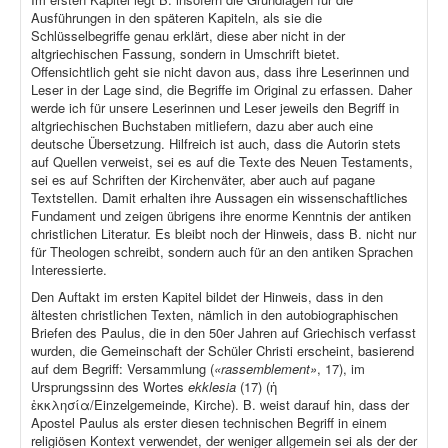
Ausführungen in den späteren Kapiteln, als sie die
Schlüsselbegriffe genau erklärt, diese aber nicht in der
altgriechischen Fassung, sondern in Umschrift bietet.
Offensichtlich geht sie nicht davon aus, dass ihre Leserinnen und
Leser in der Lage sind, die Begriffe im Original zu erfassen. Daher
werde ich für unsere Leserinnen und Leser jeweils den Begriff in
altgriechischen Buchstaben mitliefern, dazu aber auch eine
deutsche Übersetzung. Hilfreich ist auch, dass die Autorin stets
auf Quellen verweist, sei es auf die Texte des Neuen Testaments,
sei es auf Schriften der Kirchenväter, aber auch auf pagane
Textstellen. Damit erhalten ihre Aussagen ein wissenschaftliches
Fundament und zeigen übrigens ihre enorme Kenntnis der antiken
christlichen Literatur. Es bleibt noch der Hinweis, dass B. nicht nur
für Theologen schreibt, sondern auch für an den antiken Sprachen
Interessierte.
Den Auftakt im ersten Kapitel bildet der Hinweis, dass in den
ältesten christlichen Texten, nämlich in den autobiographischen
Briefen des Paulus, die in den 50er Jahren auf Griechisch verfasst
wurden, die Gemeinschaft der Schüler Christi erscheint, basierend
auf dem Begriff: Versammlung (
«rassemblement»
, 17), im
Ursprungssinn des Wortes
ekklesia
(17) (ἡ
ἐκκλησία/Einzelgemeinde, Kirche). B. weist darauf hin, dass der
Apostel Paulus als erster diesen technischen Begriff in einem
religiösen Kontext verwendet, der weniger allgemein sei als der der