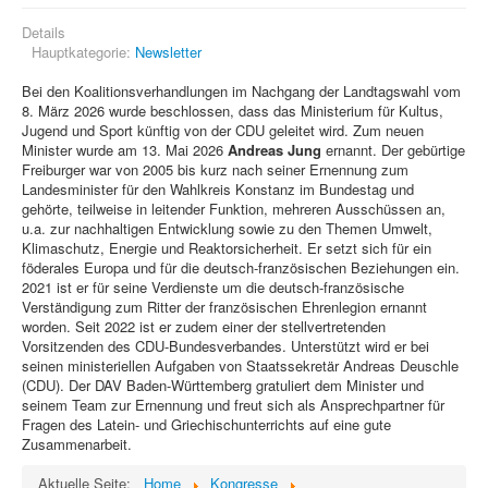
Details
Hauptkategorie:
Newsletter
Bei den Koalitionsverhandlungen im Nachgang der Landtagswahl vom
8. März 2026 wurde beschlossen, dass das Ministerium für Kultus,
Jugend und Sport künftig von der CDU geleitet wird. Zum neuen
Minister wurde am 13. Mai 2026
Andreas Jung
ernannt. Der gebürtige
Freiburger war von 2005 bis kurz nach seiner Ernennung zum
Landesminister für den Wahlkreis Konstanz im Bundestag und
gehörte, teilweise in leitender Funktion, mehreren Ausschüssen an,
u.a. zur nachhaltigen Entwicklung sowie zu den Themen Umwelt,
Klimaschutz, Energie und Reaktorsicherheit. Er setzt sich für ein
föderales Europa und für die deutsch-französischen Beziehungen ein.
2021 ist er für seine Verdienste um die deutsch-französische
Verständigung zum Ritter der französischen Ehrenlegion ernannt
worden. Seit 2022 ist er zudem einer der stellvertretenden
Vorsitzenden des CDU-Bundesverbandes. Unterstützt wird er bei
seinen ministeriellen Aufgaben von Staatssekretär Andreas Deuschle
(CDU). Der DAV Baden-Württemberg gratuliert dem Minister und
seinem Team zur Ernennung und freut sich als Ansprechpartner für
Fragen des Latein- und Griechischunterrichts auf eine gute
Zusammenarbeit.
Aktuelle Seite:
Home
Kongresse