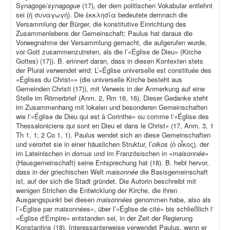
Synagoge/
synagogue
(17), der dem politischen Vokabular entlehnt
sei (ἡ συναγωγή). Die ἐκκλησία bedeutete demnach die
Versammlung der Bürger, die konstitutive Einrichtung des
Zusammenlebens der Gemeinschaft; Paulus hat daraus die
Vorwegnahme der Versammlung gemacht, die aufgerufen wurde,
vor Gott zusammenzutreten, als die l’«Église de Dieu» (Kirche
Gottes) (17)). B. erinnert daran, dass in diesen Kontexten stets
der Plural verwendet wird: L’«Église universelle est constituée des
«Églises du Christ»» (die universelle Kirche besteht aus
Gemeinden Christi (17)), mit Verweis in der Anmerkung auf eine
Stelle im Römerbrief (Anm. 2, Rm 16, 16). Dieser Gedanke steht
im Zusammenhang mit lokalen und besonderen Gemeinschaften
wie l‘«Église de Dieu qui est à Corinthe» ou comme l‘«Église des
Thessaloniciens qui sont en Dieu et dans le Christ» (17, Anm. 3, 1
Th 1, 1; 2 Co 1, 1). Paulus wendet sich an diese Gemeinschaften
und verortet sie in einer häuslichen Struktur, l’
oikos
(ὁ οἶκος)
,
der
im Lateinischen in
domus
und im Französischen in «
maisonnée
»
(Hausgemeinschaft) seine Entsprechung hat (18). B. hebt hervor,
dass in der griechischen Welt
maisonnée
die Basisgemeinschaft
ist, auf der sich die Stadt gründet. Die Autorin beschreibt mit
wenigen Strichen die Entwicklung der Kirche, die ihren
Ausgangspunkt bei diesen
maisonnées
genommen habe, also als
l’«Église par maisonnées», über l’«Église de cité» bis schließlich l‘
«Église d‘Empire» entstanden sei, in der Zeit der Regierung
Konstantins (18). Interessanterweise verwendet Paulus, wenn er