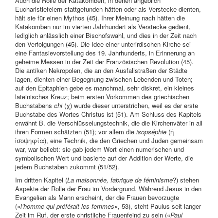
Auch die Rolle der Katakomben, in denen angeblich
Eucharistiefeiern stattgefunden hätten oder als Verstecke dienten,
hält sie für einen Mythos (45). Ihrer Meinung nach hätten die
Katakomben nur im vierten Jahrhundert als Verstecke gedient,
lediglich anlässlich einer Bischofswahl, und dies in der Zeit nach
den Verfolgungen (45). Die Idee einer unterirdischen Kirche sei
eine Fantasievorstellung des 19. Jahrhunderts, in Erinnerung an
geheime Messen in der Zeit der Französischen Revolution (45).
Die antiken Nekropolen, die an den Ausfallstraßen der Städte
lagen, dienten einer Begegnung zwischen Lebenden und Toten;
auf den Epitaphien gebe es manchmal, sehr diskret, ein kleines
lateinisches Kreuz; beim ersten Vorkommen des griechischen
Buchstabens
chi
(χ) wurde dieser unterstrichen, weil es der erste
Buchstabe des Wortes Christus ist (51). Am Schluss des Kapitels
erwähnt B. die Verschlüsselungstechnik, die die Kirchenväter in all
ihren Formen schätzten (51); vor allem die
isopséphie
(ἡ
ἰσοψηφία), eine Technik, die den Griechen und Juden gemeinsam
war, war beliebt: sie gab jedem Wort einen numerischen und
symbolischen Wert und basierte auf der Addition der Werte, die
jedem Buchstaben zukommt (51/52).
Im dritten Kapitel (
La maisonnée, fabrique de féminisme
?) stehen
Aspekte der Rolle der Frau im Vordergrund. Während Jesus in den
Evangelien als Mann erscheint, der die Frauen bevorzugte
(«
l’homme qui préférait les femmes»
, 53), steht Paulus seit langer
Zeit im Ruf, der erste christliche Frauenfeind zu sein («
Paul