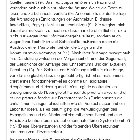
Quellen basiert (9). Das Textcorpus erhöhe sich kaum und
verändere sich auch nicht, aber die Art und Weise die Texte zu
lesen und zu behandeln variiere (9). Andererseits sei der Beitrag
der Archäologie (Einrichtungen der Architektur, Bildnisse,
Inschriften, Papyri) nicht zu unterschätzen (9). Sie vergisst nicht
darauf aufmerksam zu machen, dass man die christlichen Texte
nicht nur wegen ihres Informationsgehalts liest, sondern auch
wegen ihrer Techniken und Schreibstile, außerdem seien sie
Ausdruck einer Pastorale, bei der die Sorge um die
Kommunikation vorrangig ist (11). Nach ihrer Aussage bewegt sich
ihre Darstellung zwischen der Vergangenheit und der Gegenwart,
der Geschichte der Anfänge des Christentums und der aktuellen
Debatten (13). Am Schluss der Einführung stellt sie eine Frage,
von der sie glaubt, dass sie gerechtfertigt ist: «Les maisonnées
chrétiennes fonctionnèrent-elles comme un laboratoire
d’expériences et d’idées quand il s’est agi de confronter les
enseignements de l’Évangile et l’amour du prochain avec un droit
et une pratique fondée sur l’autoritarisme?» (Funktionierten die
christlichen Hausgemeinschaften wie ein Versuchslabor und ein
Labor für Ideen, als es darum ging, die Verkündigungen des
Evangeliums und die Nächstenliebe mit einem Recht und eine
Praxis zu konfrontieren, die auf einem autoritären System beruht?)
(15) (Diese Übersetzungen und die folgenden Übersetzungen
stammen vom Rezensenten).
Im ersten Kapitel legt B. insofern die Grundlagen für die