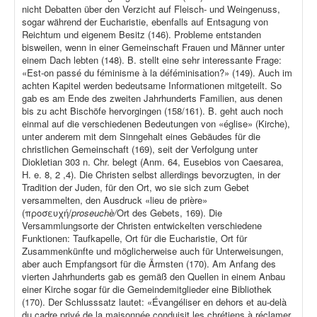
nicht Debatten über den Verzicht auf Fleisch- und Weingenuss,
sogar während der Eucharistie, ebenfalls auf Entsagung von
Reichtum und eigenem Besitz (146). Probleme entstanden
bisweilen, wenn in einer Gemeinschaft Frauen und Männer unter
einem Dach lebten (148). B. stellt eine sehr interessante Frage:
«Est-on passé du féminisme à la déféminisation?» (149). Auch im
achten Kapitel werden bedeutsame Informationen mitgeteilt. So
gab es am Ende des zweiten Jahrhunderts Familien, aus denen
bis zu acht Bischöfe hervorgingen (158/161). B. geht auch noch
einmal auf die verschiedenen Bedeutungen von «église» (Kirche),
unter anderem mit dem Sinngehalt eines Gebäudes für die
christlichen Gemeinschaft (169), seit der Verfolgung unter
Diokletian 303 n. Chr. belegt (Anm. 64, Eusebios von Caesarea,
H. e. 8, 2 ,4). Die Christen selbst allerdings bevorzugten, in der
Tradition der Juden, für den Ort, wo sie sich zum Gebet
versammelten, den Ausdruck «lieu de prière»
(προσευχή/
proseuchè/
Ort des Gebets, 169). Die
Versammlungsorte der Christen entwickelten verschiedene
Funktionen: Taufkapelle, Ort für die Eucharistie, Ort für
Zusammenkünfte und möglicherweise auch für Unterweisungen,
aber auch Empfangsort für die Ärmsten (170). Am Anfang des
vierten Jahrhunderts gab es gemäß den Quellen in einem Anbau
einer Kirche sogar für die Gemeindemitglieder eine Bibliothek
(170). Der Schlusssatz lautet: «Évangéliser en dehors et au-delà
du cadre privé de la maisonnée conduisit les chrétiens à réclamer