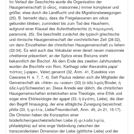
Im Verlauf der Geschichte wurde die Organisation der
Hausgemeinschaft (ὁ οἶκος, maisonnée,) immer komplexer und
größer, etwa durch die Landflucht und die Migrationsbewegungen
(25). B. bemerkt dazu, dass die Freigelassenen am
oikos
gebunden blieben, zumindest bis zum Tod des Hausherrn,
aufgrund einer Klausel des Aufenthaltsrechts (ἡ παραμονή,
paramonè
,
25). Sie beschreibt zunächst die typisch griechische
und römische Hausgemeinschaft der vorchristlichen Zeit (28-32),
um dann Einzelheiten der christlichen Hausgemeinschaft zu liefern
(32-34). Es wird auch das Vokabular einer derart neuen
maisonnée
chrétienne
präsentiert; an der Spitze eines Bistums steht
bekanntlich der Bischof. Ab dem Ende des zweiten Jahrhunderts
wurden die Bischöfe von Rom, Karthago oder Alexandria
papa
/
πάπας (
«pape»
, Vater) genannt (32, Anm. 41, Eusebios von
Caesarea H
.
e
.
7, 7, 4). Seit Paulus redeten sich die Mitglieder der
Gemeinschaft als
«frère»
ou
«soeur»
(33) (ὁ ἀδελφός/Bruder, ἡ
ἀδελφή/Schwester) an. Diese Anrede war üblich, die christlichen
Hausgemeinschaften entwickelten eine Theologie, eine Ethik und
sogar eine Ekklesiologie der
agapè
(33, ἡ ἀγάπη, Liebe), die über
den Begriff hinausging, der eine alltägliche Zuneigung bezeichnet:
philia
(33, ἡ φιλία, Liebe/Freundschaft, Anm. 45, Jn 21, 15-17).
Die Christen haben die Konzeption einer
brüderlichen/geschwisterlichen Liebe (ἡ φιλαδελφία
,
philadelphia) auf eine enge Verbindung zwischen der
transzendentalen Dimension der Liebe (göttliche Liebe) und der