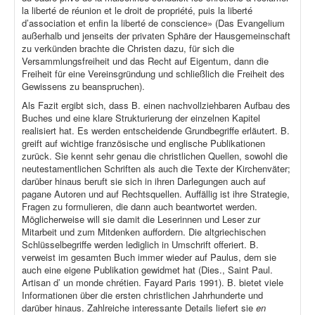
la liberté de réunion et le droit de propriété, puis la liberté
d’association et enfin la liberté de conscience» (Das Evangelium
außerhalb und jenseits der privaten Sphäre der Hausgemeinschaft
zu verkünden brachte die Christen dazu, für sich die
Versammlungsfreiheit und das Recht auf Eigentum, dann die
Freiheit für eine Vereinsgründung und schließlich die Freiheit des
Gewissens zu beanspruchen).
Als Fazit ergibt sich, dass B. einen nachvollziehbaren Aufbau des
Buches und eine klare Strukturierung der einzelnen Kapitel
realisiert hat. Es werden entscheidende Grundbegriffe erläutert. B.
greift auf wichtige französische und englische Publikationen
zurück. Sie kennt sehr genau die christlichen Quellen, sowohl die
neutestamentlichen Schriften als auch die Texte der Kirchenväter;
darüber hinaus beruft sie sich in ihren Darlegungen auch auf
pagane Autoren und auf Rechtsquellen. Auffällig ist ihre Strategie,
Fragen zu formulieren, die dann auch beantwortet werden.
Möglicherweise will sie damit die Leserinnen und Leser zur
Mitarbeit und zum Mitdenken auffordern. Die altgriechischen
Schlüsselbegriffe werden lediglich in Umschrift offeriert. B.
verweist im gesamten Buch immer wieder auf Paulus, dem sie
auch eine eigene Publikation gewidmet hat (Dies., Saint Paul.
Artisan d’ un monde chrétien. Fayard Paris 1991). B. bietet viele
Informationen über die ersten christlichen Jahrhunderte und
darüber hinaus. Zahlreiche interessante Details liefert sie
en