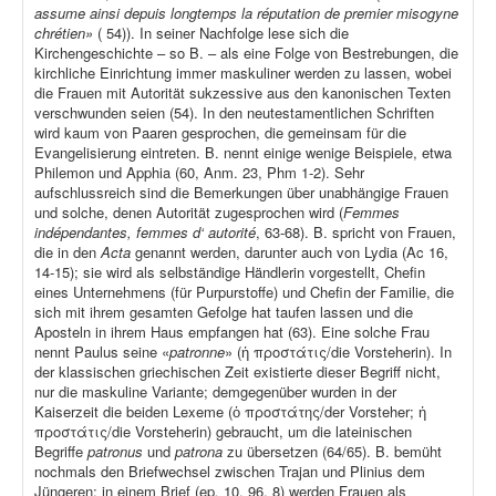
assume ainsi depuis longtemps la réputation de premier misogyne
chrétien»
( 54)). In seiner Nachfolge lese sich die
Kirchengeschichte – so B. – als eine Folge von Bestrebungen, die
kirchliche Einrichtung immer maskuliner werden zu lassen, wobei
die Frauen mit Autorität sukzessive aus den kanonischen Texten
verschwunden seien (54). In den neutestamentlichen Schriften
wird kaum von Paaren gesprochen, die gemeinsam für die
Evangelisierung eintreten. B. nennt einige wenige Beispiele, etwa
Philemon und Apphia (60, Anm. 23, Phm 1-2). Sehr
aufschlussreich sind die Bemerkungen über unabhängige Frauen
und solche, denen Autorität zugesprochen wird (
Femmes
indépendantes, femmes d‘ autorité
, 63-68). B. spricht von Frauen,
die in den
Acta
genannt werden, darunter auch von Lydia (Ac 16,
14-15); sie wird als selbständige Händlerin vorgestellt, Chefin
eines Unternehmens (für Purpurstoffe) und Chefin der Familie, die
sich mit ihrem gesamten Gefolge hat taufen lassen und die
Aposteln in ihrem Haus empfangen hat (63). Eine solche Frau
nennt Paulus seine «
patronne
» (ἡ προστάτις/die Vorsteherin). In
der klassischen griechischen Zeit existierte dieser Begriff nicht,
nur die maskuline Variante; demgegenüber wurden in der
Kaiserzeit die beiden Lexeme (ὁ προστάτης/der Vorsteher; ἡ
προστάτις/die Vorsteherin) gebraucht, um die lateinischen
Begriffe
patronus
und
patrona
zu übersetzen (64/65). B. bemüht
nochmals den Briefwechsel zwischen Trajan und Plinius dem
Jüngeren; in einem Brief (ep
.
10, 96, 8) werden Frauen als