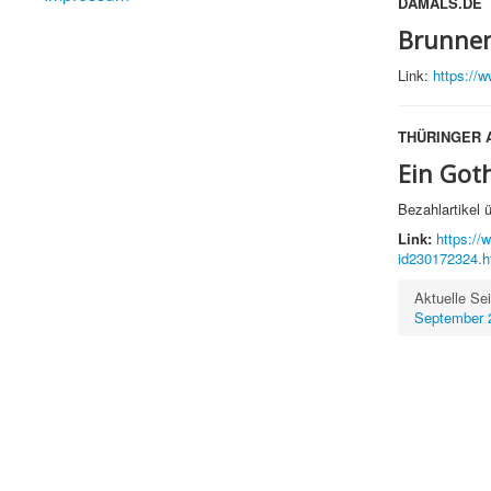
DAMALS.DE
Brunnen
Link:
https://
THÜRINGER 
Ein Got
Bezahlartikel 
Link:
https://
id230172324.h
Aktuelle Se
September 