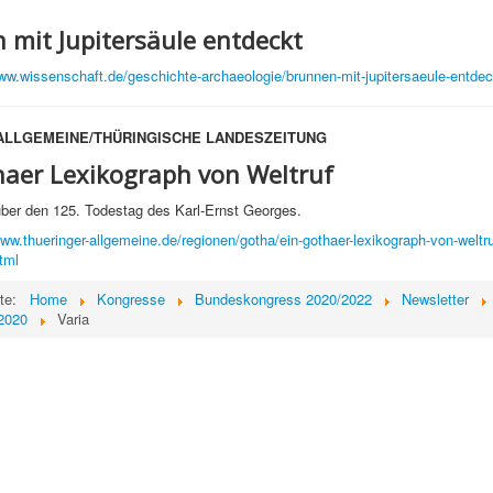
 mit Jupitersäule entdeckt
www.wissenschaft.de/geschichte-archaeologie/brunnen-mit-jupitersaeule-entdec
ALLGEMEINE/THÜRINGISCHE LANDESZEITUNG
haer Lexikograph von Weltruf
über den 125. Todestag des Karl-Ernst Georges.
www.thueringer-allgemeine.de/regionen/gotha/ein-gothaer-lexikograph-von-weltru
tml
ite:
Home
Kongresse
Bundeskongress 2020/2022
Newsletter
2020
Varia