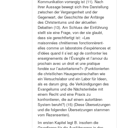
Kommunikation vorrangig ist (11). Nach
ihrer Aussage bewegt sich ihre Darstellung
zwischen der Vergangenheit und der
Gegenwart, der Geschichte der Anfänge
des Christentums und der aktuellen
Debatten (13). Am Schluss der Einführung
stellt sie eine Frage, von der sie glaubt,
dass sie gerechtfertigt ist: «Les
maisonnées chrétiennes fonctionnèrent-
elles comme un laboratoire d’expériences et
d’idées quand il s’est agi de confronter les
enseignements de l’Évangile et l’amour du
prochain avec un droit et une pratique
fondée sur l’autoritarisme?» (Funktionierten
die christlichen Hausgemeinschaften wie
ein Versuchslabor und ein Labor für Ideen,
als es darum ging, die Verkündigungen des
Evangeliums und die Nächstenliebe mit
einem Recht und eine Praxis zu
konfrontieren, die auf einem autoritären
System beruht?) (15) (Diese Übersetzungen
und die folgenden Übersetzungen stammen
vom Rezensenten).
Im ersten Kapitel legt B. insofern die
Grundlagen für die Ausführungen in den