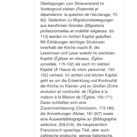
Überlegungen zum Sklavenstand im
Vordergrund stehen (
Fraternité et
dépendance: la question de l’esclavage
, 73-
92). Gedanken zu Migrationsbewegungen
aus beruflichen Gründen (
Migrations
professionnelles et mobilité religieuse,
93-
113) werden im fünften Kapitel geäußert.
Mit Erklärungen wichtiger Strukturen
innerhalb der Kirche macht B. die
Leserinnen und Leser sowohl im sechsten
Kapitel (
Églises en réseaux, Église
synodale
, 115-132) als auch im siebten
Kapitel (
À l’heure du choix personnel
, 133-
152) vertraut. Im achten und letzten Kapitel
geht es um die Entwicklung und Kontinuität
der Kirche im Kleinen und im Großen (
Entre
évolution et continuité: de l’Église à la
maison à la Maison de l’Église
, 153-171).
Daran schließen sich eine
Zusammenfassung (
Conclusion
, 173-180),
die Anmerkungen (
Notes
, 181-207) sowie
eine Auswahlbibliographie an (
Bibliographie
sélective
, 209-219), die hauptsächlich
Französisch sprachige Titel, aber auch
zahlreiche englische, wenige italienische,