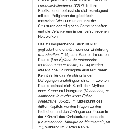
François-Millepierres (2017).
In ihren
Publikationen befasst sie sich vorwiegend
mit den Religionen der griechisch-
römischen Welt und untersucht die
Strukturen der religiösen Gemeinschaften
und die Verankerung in den verschiedenen
Netzwerken.
Das zu besprechende Buch ist klar
gegliedert und enthält nach der Einführung
(
Introduction,
7-15
)
acht Kapitel. Im ersten
Kapitel (
Les Églises de maisonnée:
représentation et réalité,
17-34) werden
wesentliche Grundbegriffe erläutert, deren
Kenntnis für das Verständnis der
Darlegungen unabdingbar sind. Im zweiten
Kapitel befasst sich B. mit dem Mythos
einer Kirche im Untergrund (
Ni cachées, ni
confinées: le mythe d’une Église
souterraine
, 35-52). Im Mittelpunkt des
dritten Kapitels werden Fragen zu den
Freiheiten und den Zwängen der Frauen in
der Frühzeit des Christentums behandelt
(
La maisonnée, fabrique de féminisme
?, 53-
71), während im vierten Kapitel