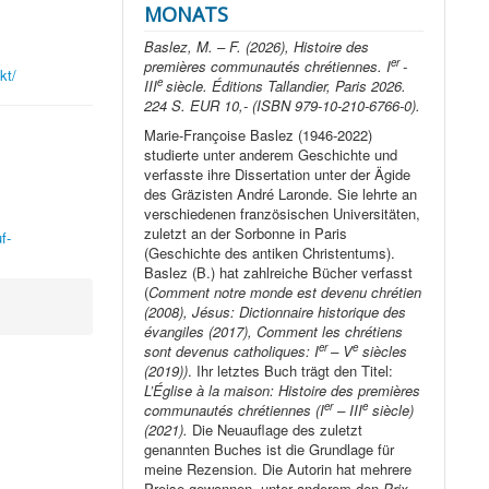
MONATS
Baslez, M. – F. (2026), Histoire des
er
premières communautés chrétiennes. I
-
kt/
e
III
siècle. Éditions Tallandier, Paris 2026.
224 S. EUR 10,- (ISBN 979-10-210-6766-0).
Marie-Françoise Baslez (1946-2022)
studierte unter anderem Geschichte und
verfasste ihre Dissertation unter der Ägide
des Gräzisten André Laronde. Sie lehrte an
verschiedenen französischen Universitäten,
zuletzt an der Sorbonne in Paris
f-
(Geschichte des antiken Christentums).
Baslez (B.) hat zahlreiche Bücher verfasst
(
Comment notre monde est devenu chrétien
(2008), Jésus: Dictionnaire historique des
évangiles (2017), Comment les chrétiens
er
e
sont devenus catholiques: I
– V
siècles
(2019))
. Ihr letztes Buch trägt den Titel:
L’Église à la maison: Histoire des premières
er
e
communautés chrétiennes (I
– III
siècle)
(2021).
Die Neuauflage des zuletzt
genannten Buches ist die Grundlage für
meine Rezension. Die Autorin hat mehrere
Preise gewonnen, unter anderem den
Prix