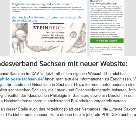
desverband Sachsen mit neuer Website:
and Sachsen im DAV ist jetzt mit einem eigenen Webauftritt erreichbar.
philologen-sachsen.de/
findet man aktuelle Informationen zu Ereignissen, 
gen für Latein und Griechisch in Sachsen. Hinzu kommen unter anderem eine 
llen sächsischen Schulen, die Latein- und Griechischunterricht anbieten, Inf
lichkeiten der Klassischen Philologie in Sachsen, sowie ein Bereich, in dem 
len Handschriftenschätze in sächsischen Bibliotheken vorgestellt werden.
l an dieser Stelle auch das Mitteilungsblatt des Verbandes, die
Litterae Saxon
den. Die bisher erschienenen Hefte stehen bereits jetzt als PDF-Dokumente 