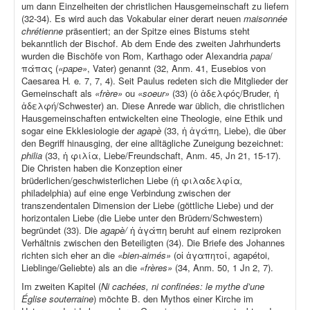
um dann Einzelheiten der christlichen Hausgemeinschaft zu liefern
(32-34). Es wird auch das Vokabular einer derart neuen
maisonnée
chrétienne
präsentiert; an der Spitze eines Bistums steht
bekanntlich der Bischof. Ab dem Ende des zweiten Jahrhunderts
wurden die Bischöfe von Rom, Karthago oder Alexandria
papa
/
πάπας (
«pape»
, Vater) genannt (32, Anm. 41, Eusebios von
Caesarea H
.
e
.
7, 7, 4). Seit Paulus redeten sich die Mitglieder der
Gemeinschaft als
«frère»
ou
«soeur»
(33) (ὁ ἀδελφός/Bruder, ἡ
ἀδελφή/Schwester) an. Diese Anrede war üblich, die christlichen
Hausgemeinschaften entwickelten eine Theologie, eine Ethik und
sogar eine Ekklesiologie der
agapè
(33, ἡ ἀγάπη, Liebe), die über
den Begriff hinausging, der eine alltägliche Zuneigung bezeichnet:
philia
(33, ἡ φιλία, Liebe/Freundschaft, Anm. 45, Jn 21, 15-17).
Die Christen haben die Konzeption einer
brüderlichen/geschwisterlichen Liebe (ἡ φιλαδελφία
,
philadelphia) auf eine enge Verbindung zwischen der
transzendentalen Dimension der Liebe (göttliche Liebe) und der
horizontalen Liebe (die Liebe unter den Brüdern/Schwestern)
begründet (33). Die
agapè/
ἡ ἀγάπη beruht auf einem reziproken
Verhältnis zwischen den Beteiligten (34). Die Briefe des Johannes
richten sich eher an die
«bien-aimés»
(οἱ ἀγαπητοί, agapétoi,
Lieblinge/Geliebte) als an die
«frères»
(34, Anm. 50, 1 Jn 2, 7).
Im zweiten Kapitel (
Ni cachées, ni confinées: le mythe d’une
Église souterraine
) möchte B. den Mythos einer Kirche im