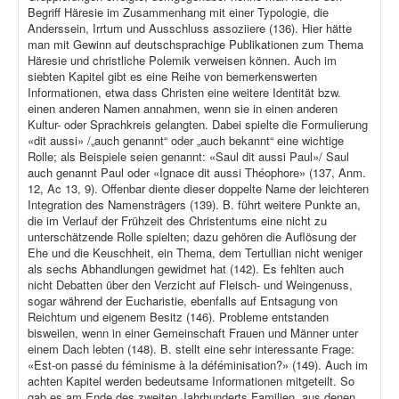
Begriff Häresie im Zusammenhang mit einer Typologie, die
Anderssein, Irrtum und Ausschluss assoziiere (136). Hier hätte
man mit Gewinn auf deutschsprachige Publikationen zum Thema
Häresie und christliche Polemik verweisen können. Auch im
siebten Kapitel gibt es eine Reihe von bemerkenswerten
Informationen, etwa dass Christen eine weitere Identität bzw.
einen anderen Namen annahmen, wenn sie in einen anderen
Kultur- oder Sprachkreis gelangten. Dabei spielte die Formulierung
«dit aussi» /„auch genannt“ oder „auch bekannt“ eine wichtige
Rolle; als Beispiele seien genannt: «Saul dit aussi Paul»/ Saul
auch genannt Paul oder «Ignace dit aussi Théophore» (137, Anm.
12, Ac 13, 9). Offenbar diente dieser doppelte Name der leichteren
Integration des Namensträgers (139). B. führt weitere Punkte an,
die im Verlauf der Frühzeit des Christentums eine nicht zu
unterschätzende Rolle spielten; dazu gehören die Auflösung der
Ehe und die Keuschheit, ein Thema, dem Tertullian nicht weniger
als sechs Abhandlungen gewidmet hat (142). Es fehlten auch
nicht Debatten über den Verzicht auf Fleisch- und Weingenuss,
sogar während der Eucharistie, ebenfalls auf Entsagung von
Reichtum und eigenem Besitz (146). Probleme entstanden
bisweilen, wenn in einer Gemeinschaft Frauen und Männer unter
einem Dach lebten (148). B. stellt eine sehr interessante Frage:
«Est-on passé du féminisme à la déféminisation?» (149). Auch im
achten Kapitel werden bedeutsame Informationen mitgeteilt. So
gab es am Ende des zweiten Jahrhunderts Familien, aus denen