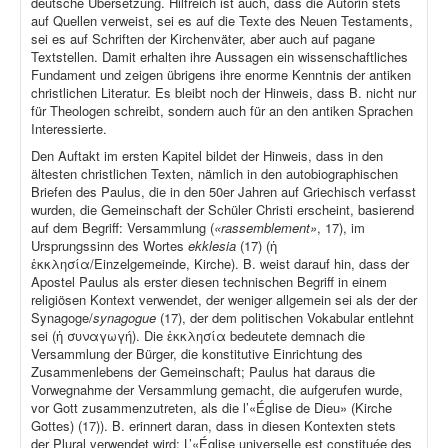
deutsche Übersetzung. Hilfreich ist auch, dass die Autorin stets
auf Quellen verweist, sei es auf die Texte des Neuen Testaments,
sei es auf Schriften der Kirchenväter, aber auch auf pagane
Textstellen. Damit erhalten ihre Aussagen ein wissenschaftliches
Fundament und zeigen übrigens ihre enorme Kenntnis der antiken
christlichen Literatur. Es bleibt noch der Hinweis, dass B. nicht nur
für Theologen schreibt, sondern auch für an den antiken Sprachen
Interessierte.
Den Auftakt im ersten Kapitel bildet der Hinweis, dass in den
ältesten christlichen Texten, nämlich in den autobiographischen
Briefen des Paulus, die in den 50er Jahren auf Griechisch verfasst
wurden, die Gemeinschaft der Schüler Christi erscheint, basierend
auf dem Begriff: Versammlung (
«rassemblement»
, 17), im
Ursprungssinn des Wortes
ekklesia
(17) (ἡ
ἐκκλησία/Einzelgemeinde, Kirche). B. weist darauf hin, dass der
Apostel Paulus als erster diesen technischen Begriff in einem
religiösen Kontext verwendet, der weniger allgemein sei als der der
Synagoge/
synagogue
(17), der dem politischen Vokabular entlehnt
sei (ἡ συναγωγή). Die ἐκκλησία bedeutete demnach die
Versammlung der Bürger, die konstitutive Einrichtung des
Zusammenlebens der Gemeinschaft; Paulus hat daraus die
Vorwegnahme der Versammlung gemacht, die aufgerufen wurde,
vor Gott zusammenzutreten, als die l’«Église de Dieu» (Kirche
Gottes) (17)). B. erinnert daran, dass in diesen Kontexten stets
der Plural verwendet wird: L’«Église universelle est constituée des