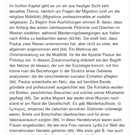
Im fünften Kapitel geht es um ein aus heutiger Sicht sehr
aktuelles Thema, nämlich um Fragen der Migration (und um die
religiöse Mobilität) (
Migrations professionnelles et mobilité
religieuse
). Zu Beginn ihrer Ausführungen erinnert B. daran, dass
am Anfang des ersten Jahrtausends Phönizier und Griechen im
Westen siedelten, während Wanderungsbewegungen aus Italien
nach Afrika zu beobachten waren (93/94). Sie stellt fest, dass
Paulus zwar Reisen unternommen hat, aber nicht so viele, wie
allgemein angenommen wird (94). Ein Merkmal der
Christianisierung sei die Mobilität, für die der Apostel Paulus der
Prototyp sei. In diesem Zusammenhang erläutert sie den Begriff
des Netzes (
le réseau
), der von der Soziologie kommt; mit ihm
könne man die Beziehungen in der Struktur eines Gebietes
analysieren, die die verschiedenen sozialen Einheiten pflegten
(94). Paulus entwickelte ein Netz, das auf familiäre Bande
gründete und professionell ausgerichtet war. Die Kontakte wurden
mit Briefen, persönlichen Besuchen und solcher seiner Mitarbeiter
gepflegt (95). Der antike Migrant war weder ohne Wurzeln noch
stand er am Rand der Gesellschaft. Es gab Wanderkaufleute, (ὁ
ἔμπορος, emporos) die zwischen einzelnen Stationen unterwegs
waren, Briefe und Botschaften überbrachten und für einen
Ideenaustausch sorgten (96). In diese Handelsnetze waren auch
Frauen eingebunden, die wie eine Frau namens Lydia zur Welt des
internationalen Handels gehörten (99). Wie stets gibt B. hier auch