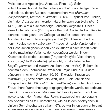
Philemon und Apphia (60, Anm. 23, Phm 1-2). Sehr
aufschlussreich sind die Bemerkungen über unabhängige Frauen
und solche, denen Autorität zugesprochen wird (
Femmes
indépendantes, femmes d‘ autorité
, 63-68). B. spricht von Frauen,
die in den
Acta
genannt werden, darunter auch von Lydia (Ac 16,
14-15); sie wird als selbständige Händlerin vorgestellt, Chefin
eines Unternehmens (für Purpurstoffe) und Chefin der Familie, die
sich mit ihrem gesamten Gefolge hat taufen lassen und die
Aposteln in ihrem Haus empfangen hat (63). Eine solche Frau
nennt Paulus seine «
patronne
» (ἡ προστάτις/die Vorsteherin). In
der klassischen griechischen Zeit existierte dieser Begriff nicht,
nur die maskuline Variante; demgegenüber wurden in der
Kaiserzeit die beiden Lexeme (ὁ προστάτης/der Vorsteher; ἡ
προστάτις/die Vorsteherin) gebraucht, um die lateinischen
Begriffe
patronus
und
patrona
zu übersetzen (64/65). B. bemüht
nochmals den Briefwechsel zwischen Trajan und Plinius dem
Jüngeren; in einem Brief (ep
.
10, 96, 8) werden Frauen als
ministrae
(66) bezeichnet, ein Wort, das B. als lateinische
Entsprechung für
diákonoi
(διάκονοι/Diener) vermutet. Auch wenn
Frauen hohe Wertschätzung entgegengebracht wurde, so bedeutet
dies nicht, dass sie den Männern gleichrangig waren. Tertullian
weigerte sich den Frauen das Recht zuzusprechen, die Leitung
des Abendmahles zu übernehmen, wie es in den Apokryphen in
einigen Gemeinschaften vorkam (67); es war ihnen auch untersagt
zu predigen und zu taufen. Am Ende des dritten Jahrhunderts