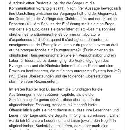
Ausdruck einer Pastorale, bei der die Sorge um die
Kommunikation vorrangig ist (11). Nach ihrer Aussage bewegt sich
ihre Darstellung zwischen der Vergangenheit und der Gegenwart,
der Geschichte der Anfänge des Christentums und der aktuellen
Debatten (13). Am Schluss der Einführung stellt sie eine Frage,
von der sie glaubt, dass sie gerechtfertigt ist: «Les maisonnées
chrétiennes fonctionnèrent-elles comme un laboratoire
d’expériences et d’idées quand il s’est agi de confronter les
enseignements de l’Évangile et l’amour du prochain avec un droit
et une pratique fondée sur l’autoritarisme?» (Funktionierten die
christlichen Hausgemeinschaften wie ein Versuchslabor und ein
Labor für Ideen, als es darum ging, die Verkündigungen des
Evangeliums und die Nächstenliebe mit einem Recht und eine
Praxis zu konfrontieren, die auf einem autoritären System beruht?)
(15) (Diese Übersetzungen und die folgenden Übersetzungen
stammen vom Rezensenten).
Im ersten Kapitel legt B. insofern die Grundlagen für die
Ausführungen in den späteren Kapiteln, als sie die
Schlüsselbegriffe genau erklärt, diese aber nicht in der
altgriechischen Fassung, sondern in Umschrift bietet.
Offensichtlich geht sie nicht davon aus, dass ihre Leserinnen und
Leser in der Lage sind, die Begriffe im Original zu erfassen. Daher
werde ich für unsere Leserinnen und Leser jeweils den Begriff in
altgriechischen Buchstaben mitliefern, dazu aber auch eine