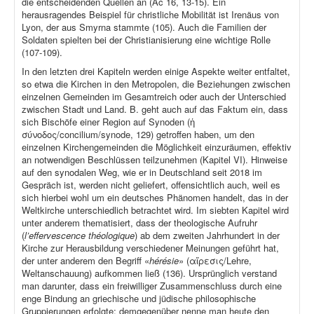
die entscheidenden Quellen an (Ac 16, 13-15). Ein
herausragendes Beispiel für christliche Mobilität ist Irenäus von
Lyon, der aus Smyrna stammte (105). Auch die Familien der
Soldaten spielten bei der Christianisierung eine wichtige Rolle
(107-109).
In den letzten drei Kapiteln werden einige Aspekte weiter entfaltet,
so etwa die Kirchen in den Metropolen, die Beziehungen zwischen
einzelnen Gemeinden im Gesamtreich oder auch der Unterschied
zwischen Stadt und Land. B. geht auch auf das Faktum ein, dass
sich Bischöfe einer Region auf Synoden (ἡ
σύνοδος/concilium/synode, 129) getroffen haben, um den
einzelnen Kirchengemeinden die Möglichkeit einzuräumen, effektiv
an notwendigen Beschlüssen teilzunehmen (Kapitel VI). Hinweise
auf den synodalen Weg, wie er in Deutschland seit 2018 im
Gespräch ist, werden nicht geliefert, offensichtlich auch, weil es
sich hierbei wohl um ein deutsches Phänomen handelt, das in der
Weltkirche unterschiedlich betrachtet wird. Im siebten Kapitel wird
unter anderem thematisiert, dass der theologische Aufruhr
(
l’effervescence théologique
) ab dem zweiten Jahrhundert in der
Kirche zur Herausbildung verschiedener Meinungen geführt hat,
der unter anderem den Begriff «
hérésie
» (αἵρεσις/Lehre,
Weltanschauung) aufkommen ließ (136). Ursprünglich verstand
man darunter, dass ein freiwilliger Zusammenschluss durch eine
enge Bindung an griechische und jüdische philosophische
Gruppierungen erfolgte; demgegenüber nenne man heute den