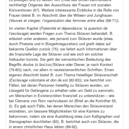
rechtfertigt Origenes den Ausschluss der Frauen mit sozialen
Konventionen (67). Weitere interessante Einblicke in die Rolle von
Frauen bietet B. im Abschnitt über die Witwen und Jungfrauen
(
Veuves et vierges: l’organisation des femmes entre elles
(68-71)).
Im vierten Kapitel (
Fraternité et dépendance: la question de
l’esclavage
) werden Fragen zum Thema Sklaven behandelt. B.
erläutert unter anderem, wie jemand zum Sklaven wurde (etwa
durch Piraterie und in Bürgerkriegszeiten) und greift dabei auf
bekannte Quellen zurück (75); sie liefert auch Informationen über
die finanzielle Lage der Sklaven und wie sich ein solcher
freikaufen konnte. Sie geht der semantischen Bedeutung des
Begriffs
doulos
(ὁ δούλος/Sklave oder Diener, je nach Kontext
(79-80)) nach, vor allem in neutestamentlichen Schriften. Einen
eigenen Abschnitt bietet B. zum Thema freiwilliger Sklavenschaft
(
Esclavage volontaire et don de soi
(82-83)); sie berichtet von
Fällen, bei denen Personen freiwillig zu Sklaven wurden, um
Lösegeld für Gefangene zu erhalten oder um Geld zu sammeln,
um Menschen in Existenznöten finanziell zu unterstützen – wie
bei Clemens von Rom nachzulesen ist (Brief an die Korinther 55,
2). Es gab auch Fälle, bei denen Menschen den Sklavenstand
erstrebten, um bessere Möglichkeiten für eine Karriere zu
bekommen, indem sie eine Ausbildung etwa zum Kalligraphen und
Stenographen durchliefen (83). B. berichtet auch von Sklaven, die
in einem christlichen Haus lebten (89-92).