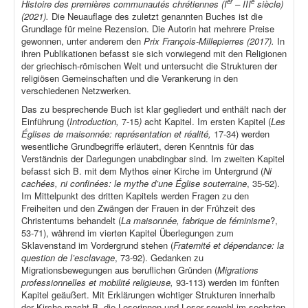
er
e
Histoire des premières communautés chrétiennes (I
– III
siècle)
(2021).
Die Neuauflage des zuletzt genannten Buches ist die
Grundlage für meine Rezension. Die Autorin hat mehrere Preise
gewonnen, unter anderem den
Prix François-Millepierres (2017).
In
ihren Publikationen befasst sie sich vorwiegend mit den Religionen
der griechisch-römischen Welt und untersucht die Strukturen der
religiösen Gemeinschaften und die Verankerung in den
verschiedenen Netzwerken.
Das zu besprechende Buch ist klar gegliedert und enthält nach der
Einführung (
Introduction,
7-15
)
acht Kapitel. Im ersten Kapitel (
Les
Églises de maisonnée: représentation et réalité,
17-34) werden
wesentliche Grundbegriffe erläutert, deren Kenntnis für das
Verständnis der Darlegungen unabdingbar sind. Im zweiten Kapitel
befasst sich B. mit dem Mythos einer Kirche im Untergrund (
Ni
cachées, ni confinées: le mythe d’une Église souterraine
, 35-52).
Im Mittelpunkt des dritten Kapitels werden Fragen zu den
Freiheiten und den Zwängen der Frauen in der Frühzeit des
Christentums behandelt (
La maisonnée, fabrique de féminisme
?,
53-71), während im vierten Kapitel Überlegungen zum
Sklavenstand im Vordergrund stehen (
Fraternité et dépendance: la
question de l’esclavage
, 73-92). Gedanken zu
Migrationsbewegungen aus beruflichen Gründen (
Migrations
professionnelles et mobilité religieuse,
93-113) werden im fünften
Kapitel geäußert. Mit Erklärungen wichtiger Strukturen innerhalb
der Kirche macht B. die Leserinnen und Leser sowohl im sechsten