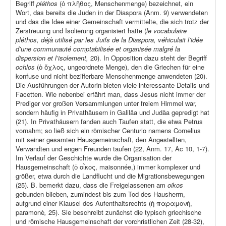
Begriff
pléthos
(ὁ πλῆθος, Menschenmenge) bezeichnet, ein
Wort, das bereits die Juden in der Diaspora (Anm. 9) verwendeten
und das die Idee einer Gemeinschaft vermittelte, die sich trotz der
Zerstreuung und Isolierung organisiert hatte (
le vocabulaire
pléthos, déjà utilisé par les Juifs de la Diaspora, véhiculait l’idée
d’une communauté comptabilisée et organisée malgré la
dispersion et l’isolement,
20). In Opposition dazu steht der Begriff
ochlos
(ὁ ὄχλος, ungeordnete Menge), den die Griechen für eine
konfuse und nicht bezifferbare Menschenmenge anwendeten (20).
Die Ausführungen der Autorin bieten viele interessante Details und
Facetten. Wie nebenbei erfährt man, dass Jesus nicht immer der
Prediger vor großen Versammlungen unter freiem Himmel war,
sondern häufig in Privathäusern in Galiläa und Judäa gepredigt hat
(21). In Privathäusern fanden auch Taufen statt, die etwa Petrus
vornahm; so ließ sich ein römischer Centurio namens Cornelius
mit seiner gesamten Hausgemeinschaft, den Angestellten,
Verwandten und engen Freunden taufen (22, Anm. 17, Ac 10, 1-7).
Im Verlauf der Geschichte wurde die Organisation der
Hausgemeinschaft (ὁ οἶκος, maisonnée,) immer komplexer und
größer, etwa durch die Landflucht und die Migrationsbewegungen
(25). B. bemerkt dazu, dass die Freigelassenen am
oikos
gebunden blieben, zumindest bis zum Tod des Hausherrn,
aufgrund einer Klausel des Aufenthaltsrechts (ἡ παραμονή,
paramonè
,
25). Sie beschreibt zunächst die typisch griechische
und römische Hausgemeinschaft der vorchristlichen Zeit (28-32),