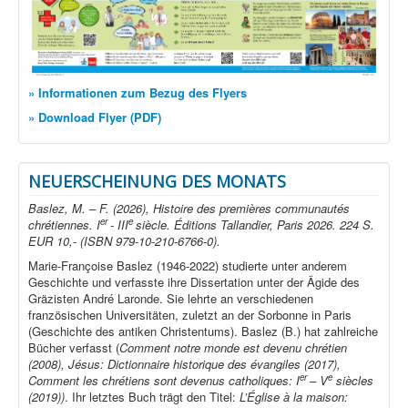
» Informationen zum Bezug des Flyers
» Download Flyer (PDF)
NEUERSCHEINUNG DES MONATS
Baslez, M. – F. (2026), Histoire des premières communautés
er
e
chrétiennes. I
- III
siècle. Éditions Tallandier, Paris 2026. 224 S.
EUR 10,- (ISBN 979-10-210-6766-0).
Marie-Françoise Baslez (1946-2022) studierte unter anderem
Geschichte und verfasste ihre Dissertation unter der Ägide des
Gräzisten André Laronde. Sie lehrte an verschiedenen
französischen Universitäten, zuletzt an der Sorbonne in Paris
(Geschichte des antiken Christentums). Baslez (B.) hat zahlreiche
Bücher verfasst (
Comment notre monde est devenu chrétien
(2008), Jésus: Dictionnaire historique des évangiles (2017),
er
e
Comment les chrétiens sont devenus catholiques: I
– V
siècles
(2019))
. Ihr letztes Buch trägt den Titel:
L’Église à la maison: