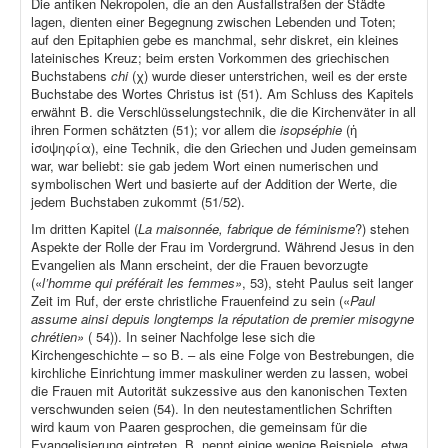
Die antiken Nekropolen, die an den Ausfallstraßen der Städte
lagen, dienten einer Begegnung zwischen Lebenden und Toten;
auf den Epitaphien gebe es manchmal, sehr diskret, ein kleines
lateinisches Kreuz; beim ersten Vorkommen des griechischen
Buchstabens
chi
(χ) wurde dieser unterstrichen, weil es der erste
Buchstabe des Wortes Christus ist (51). Am Schluss des Kapitels
erwähnt B. die Verschlüsselungstechnik, die die Kirchenväter in all
ihren Formen schätzten (51); vor allem die
isopséphie
(ἡ
ἰσοψηφία), eine Technik, die den Griechen und Juden gemeinsam
war, war beliebt: sie gab jedem Wort einen numerischen und
symbolischen Wert und basierte auf der Addition der Werte, die
jedem Buchstaben zukommt (51/52).
Im dritten Kapitel (
La maisonnée, fabrique de féminisme
?) stehen
Aspekte der Rolle der Frau im Vordergrund. Während Jesus in den
Evangelien als Mann erscheint, der die Frauen bevorzugte
(«
l’homme qui préférait les femmes»
, 53), steht Paulus seit langer
Zeit im Ruf, der erste christliche Frauenfeind zu sein («
Paul
assume ainsi depuis longtemps la réputation de premier misogyne
chrétien»
( 54)). In seiner Nachfolge lese sich die
Kirchengeschichte – so B. – als eine Folge von Bestrebungen, die
kirchliche Einrichtung immer maskuliner werden zu lassen, wobei
die Frauen mit Autorität sukzessive aus den kanonischen Texten
verschwunden seien (54). In den neutestamentlichen Schriften
wird kaum von Paaren gesprochen, die gemeinsam für die
Evangelisierung eintreten. B. nennt einige wenige Beispiele, etwa