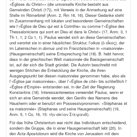
«Églises du Christ»» (die universelle Kirche besteht aus
Gemeinden Christi (17)), mit Verweis in der Anmerkung auf eine
Stelle im Römerbrief (Anm. 2, Rm 16, 16). Dieser Gedanke steht
im Zusammenhang mit lokalen und besonderen Gemeinschaften
wie l‘«Église de Dieu qui est à Corinthe» ou comme l‘«Église des
Thessaloniciens qui sont en Dieu et dans le Christ» (17, Anm. 3, 1
Th 1, 1; 2 Co 1, 1). Paulus wendet sich an diese Gemeinschaften
und verortet sie in einer häuslichen Struktur, l’
oikos
(ὁ οἶκος)
,
der
im Lateinischen in
domus
und im Französischen in «
maisonnée
»
(Hausgemeinschaft) seine Entsprechung hat (18). B. hebt hervor,
dass in der griechischen Welt
maisonnée
die Basisgemeinschaft
ist, auf der sich die Stadt gründet. Die Autorin beschreibt mit
wenigen Strichen die Entwicklung der Kirche, die ihren
Ausgangspunkt bei diesen
maisonnées
genommen habe, also als
l’«Église par maisonnées», über l’«Église de cité» bis schließlich l‘
«Église d‘Empire» entstanden sei, in der Zeit der Regierung
Konstantins (18). Interessanterweise verwendet Paulus, wenn er
sich an eine Gemeinde wendet, den Genitiv des Namens des
Hausherrn oder er benutzt ein Possessivpronomen: «Stéphanas et
sa maisonnée» (Stephanas und seine Hausgemeinschaft) (19,
Anm. 5, 1 Co, 16, 15: τὴν οἰκίαν Στεφανᾶ).
Für das frühe Christentum war nicht das Individuum entscheidend,
sondern die Gruppe, die in einer Hausgemeinschaft lebt (20). In
den
Acta Apostolorum
wird die Kirche von Jerusalem mit dem