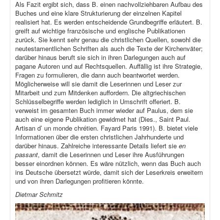
Als Fazit ergibt sich, dass B. einen nachvollziehbaren Aufbau des
Buches und eine klare Strukturierung der einzelnen Kapitel
realisiert hat. Es werden entscheidende Grundbegriffe erläutert. B.
greift auf wichtige französische und englische Publikationen
zurück. Sie kennt sehr genau die christlichen Quellen, sowohl die
neutestamentlichen Schriften als auch die Texte der Kirchenväter;
darüber hinaus beruft sie sich in ihren Darlegungen auch auf
pagane Autoren und auf Rechtsquellen. Auffällig ist ihre Strategie,
Fragen zu formulieren, die dann auch beantwortet werden.
Möglicherweise will sie damit die Leserinnen und Leser zur
Mitarbeit und zum Mitdenken auffordern. Die altgriechischen
Schlüsselbegriffe werden lediglich in Umschrift offeriert. B.
verweist im gesamten Buch immer wieder auf Paulus, dem sie
auch eine eigene Publikation gewidmet hat (Dies., Saint Paul.
Artisan d’ un monde chrétien. Fayard Paris 1991). B. bietet viele
Informationen über die ersten christlichen Jahrhunderte und
darüber hinaus. Zahlreiche interessante Details liefert sie
en
passant
, damit die Leserinnen und Leser ihre Ausführungen
besser einordnen können. Es wäre nützlich, wenn das Buch auch
ins Deutsche übersetzt würde, damit sich der Leserkreis erweitern
und von ihren Darlegungen profitieren könnte.
Dietmar Schmitz