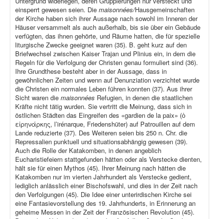
Untergrund widerlegen, deren Gruppierungen nur versteckt und
einsperrt gewesen seien. Die
maisonnées/
Hausgemeinschaften
der Kirche haben sich ihrer Aussage nach sowohl im Inneren der
Häuser versammelt als auch außerhalb, bis sie über ein Gebäude
verfügten, das ihnen gehörte, und Räume hatten, die für spezielle
liturgische Zwecke geeignet waren (35). B. geht kurz auf den
Briefwechsel zwischen Kaiser Trajan und Plinius ein, in dem die
Regeln für die Verfolgung der Christen genau formuliert sind (36).
Ihre Grundthese besteht aber in der Aussage, dass in
gewöhnlichen Zeiten und wenn auf Denunziation verzichtet wurde
die Christen ein normales Leben führen konnten (37). Aus ihrer
Sicht waren die
maisonnées
Refugien, in denen die staatlichen
Kräfte nicht tätig wurden. Sie vertritt die Meinung, dass sich in
östlichen Städten das Eingreifen des «gardien de la paix» (ὁ
εἰρηνάρκης, l’irénarque, Friedenshüter) auf Patrouillen auf dem
Lande reduzierte (37). Des Weiteren seien bis 250 n. Chr. die
Repressalien punktuell und situationsabhängig gewesen (39).
Auch die Rolle der Katakomben, in denen angeblich
Eucharistiefeiern stattgefunden hätten oder als Verstecke dienten,
hält sie für einen Mythos (45). Ihrer Meinung nach hätten die
Katakomben nur im vierten Jahrhundert als Verstecke gedient,
lediglich anlässlich einer Bischofswahl, und dies in der Zeit nach
den Verfolgungen (45). Die Idee einer unterirdischen Kirche sei
eine Fantasievorstellung des 19. Jahrhunderts, in Erinnerung an
geheime Messen in der Zeit der Französischen Revolution (45).