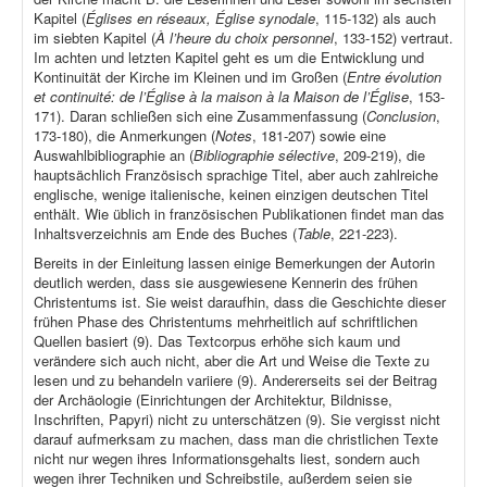
Kapitel (
Églises en réseaux, Église synodale
, 115-132) als auch
im siebten Kapitel (
À l’heure du choix personnel
, 133-152) vertraut.
Im achten und letzten Kapitel geht es um die Entwicklung und
Kontinuität der Kirche im Kleinen und im Großen (
Entre évolution
et continuité: de l’Église à la maison à la Maison de l’Église
, 153-
171). Daran schließen sich eine Zusammenfassung (
Conclusion
,
173-180), die Anmerkungen (
Notes
, 181-207) sowie eine
Auswahlbibliographie an (
Bibliographie sélective
, 209-219), die
hauptsächlich Französisch sprachige Titel, aber auch zahlreiche
englische, wenige italienische, keinen einzigen deutschen Titel
enthält. Wie üblich in französischen Publikationen findet man das
Inhaltsverzeichnis am Ende des Buches (
Table
, 221-223).
Bereits in der Einleitung lassen einige Bemerkungen der Autorin
deutlich werden, dass sie ausgewiesene Kennerin des frühen
Christentums ist. Sie weist daraufhin, dass die Geschichte dieser
frühen Phase des Christentums mehrheitlich auf schriftlichen
Quellen basiert (9). Das Textcorpus erhöhe sich kaum und
verändere sich auch nicht, aber die Art und Weise die Texte zu
lesen und zu behandeln variiere (9). Andererseits sei der Beitrag
der Archäologie (Einrichtungen der Architektur, Bildnisse,
Inschriften, Papyri) nicht zu unterschätzen (9). Sie vergisst nicht
darauf aufmerksam zu machen, dass man die christlichen Texte
nicht nur wegen ihres Informationsgehalts liest, sondern auch
wegen ihrer Techniken und Schreibstile, außerdem seien sie