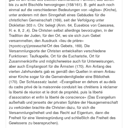
bis zu acht Bischöfe hervorgingen (158/161). B. geht auch noch
einmal auf die verschiedenen Bedeutungen von «église» (Kirche),
unter anderem mit dem Sinngehalt eines Gebäudes für die
christlichen Gemeinschaft (169), seit der Verfolgung unter
Diokletian 303 n. Chr. belegt (Anm. 64, Eusebios von Caesarea,
H. e. 8, 2 ,4). Die Christen selbst allerdings bevorzugten, in der
Tradition der Juden, für den Ort, wo sie sich zum Gebet
versammelten, den Ausdruck «lieu de prière»
(προσευχή/
proseuchè/
Ort des Gebets, 169). Die
Versammlungsorte der Christen entwickelten verschiedene
Funktionen: Taufkapelle, Ort für die Eucharistie, Ort für
Zusammenkünfte und möglicherweise auch für Unterweisungen,
aber auch Empfangsort für die Ärmsten (170). Am Anfang des
vierten Jahrhunderts gab es gemäß den Quellen in einem Anbau
einer Kirche sogar für die Gemeindemitglieder eine Bibliothek
(170). Der Schlusssatz lautet: «Évangéliser en dehors et au-delà
du cadre privé de la maisonnée conduisit les chrétiens à réclamer
la liberté de réunion et le droit de propriété, puis la liberté
d’association et enfin la liberté de conscience» (Das Evangelium
außerhalb und jenseits der privaten Sphäre der Hausgemeinschaft
zu verkünden brachte die Christen dazu, für sich die
Versammlungsfreiheit und das Recht auf Eigentum, dann die
Freiheit für eine Vereinsgründung und schließlich die Freiheit des
Gewissens zu beanspruchen).