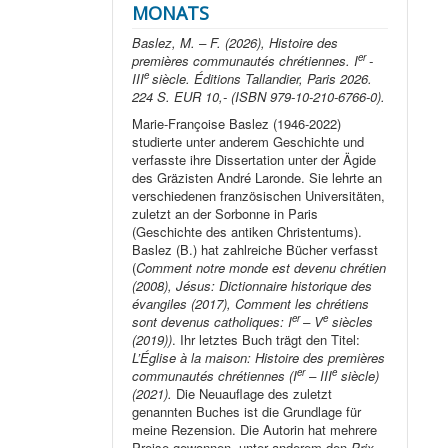
MONATS
Baslez, M. – F. (2026), Histoire des
er
premières communautés chrétiennes. I
-
e
III
siècle. Éditions Tallandier, Paris 2026.
224 S. EUR 10,- (ISBN 979-10-210-6766-0).
Marie-Françoise Baslez (1946-2022)
studierte unter anderem Geschichte und
verfasste ihre Dissertation unter der Ägide
des Gräzisten André Laronde. Sie lehrte an
verschiedenen französischen Universitäten,
zuletzt an der Sorbonne in Paris
(Geschichte des antiken Christentums).
Baslez (B.) hat zahlreiche Bücher verfasst
(
Comment notre monde est devenu chrétien
(2008), Jésus: Dictionnaire historique des
évangiles (2017), Comment les chrétiens
er
e
sont devenus catholiques: I
– V
siècles
(2019))
. Ihr letztes Buch trägt den Titel:
L’Église à la maison: Histoire des premières
er
e
communautés chrétiennes (I
– III
siècle)
(2021).
Die Neuauflage des zuletzt
genannten Buches ist die Grundlage für
meine Rezension. Die Autorin hat mehrere
Preise gewonnen, unter anderem den
Prix