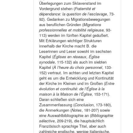
Überlegungen zum Sklavenstand im
Vordergrund stehen (
Fraternité et
dépendance: la question de l’esclavage
, 73-
92). Gedanken zu Migrationsbewegungen
aus beruflichen Gründen (
Migrations
professionnelles et mobilité religieuse,
93-
113) werden im fünften Kapitel geäußert.
Mit Erklärungen wichtiger Strukturen
innerhalb der Kirche macht B. die
Leserinnen und Leser sowohl im sechsten
Kapitel (
Églises en réseaux, Église
synodale
, 115-132) als auch im siebten
Kapitel (
À l’heure du choix personnel
, 133-
152) vertraut. Im achten und letzten Kapitel
geht es um die Entwicklung und Kontinuität
der Kirche im Kleinen und im Großen (
Entre
évolution et continuité: de l’Église à la
maison à la Maison de l’Église
, 153-171).
Daran schließen sich eine
Zusammenfassung (
Conclusion
, 173-180),
die Anmerkungen (
Notes
, 181-207) sowie
eine Auswahlbibliographie an (
Bibliographie
sélective
, 209-219), die hauptsächlich
Französisch sprachige Titel, aber auch
zahlreiche englische, wenige italienische,