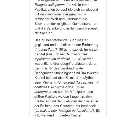
François-Millepierres (2017).
In ihren
Publikationen befasst sie sich vorwiegend
mit den Religionen der griechisch-
römischen Welt und untersucht die
Strukturen der religiösen Gemeinschaften
und die Verankerung in den verschiedenen
Netzwerken.
Das zu besprechende Buch ist klar
gegliedert und enthält nach der Einführung
(
Introduction,
7-15
)
acht Kapitel. Im ersten
Kapitel (
Les Églises de maisonnée:
représentation et réalité,
17-34) werden
wesentliche Grundbegriffe erläutert, deren
Kenntnis für das Verständnis der
Darlegungen unabdingbar sind. Im zweiten
Kapitel befasst sich B. mit dem Mythos
einer Kirche im Untergrund (
Ni cachées, ni
confinées: le mythe d’une Église
souterraine
, 35-52). Im Mittelpunkt des
dritten Kapitels werden Fragen zu den
Freiheiten und den Zwängen der Frauen in
der Frühzeit des Christentums behandelt
(
La maisonnée, fabrique de féminisme
?, 53-
71), während im vierten Kapitel