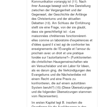
Kommunikation vorrangig ist (11). Nach
ihrer Aussage bewegt sich ihre Darstellung
zwischen der Vergangenheit und der
Gegenwart, der Geschichte der Anfänge
des Christentums und der aktuellen
Debatten (13). Am Schluss der Einführung
stellt sie eine Frage, von der sie glaubt,
dass sie gerechtfertigt ist: «Les
maisonnées chrétiennes fonctionnèrent-
elles comme un laboratoire d’expériences et
d’idées quand il s’est agi de confronter les
enseignements de l’Évangile et l’amour du
prochain avec un droit et une pratique
fondée sur l’autoritarisme?» (Funktionierten
die christlichen Hausgemeinschaften wie
ein Versuchslabor und ein Labor für Ideen,
als es darum ging, die Verkündigungen des
Evangeliums und die Nächstenliebe mit
einem Recht und eine Praxis zu
konfrontieren, die auf einem autoritären
System beruht?) (15) (Diese Übersetzungen
und die folgenden Übersetzungen stammen
vom Rezensenten).
Im ersten Kapitel legt B. insofern die
Grundlagen für die Ausführungen in den