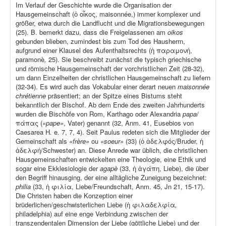
Im Verlauf der Geschichte wurde die Organisation der
Hausgemeinschaft (ὁ οἶκος, maisonnée,) immer komplexer und
größer, etwa durch die Landflucht und die Migrationsbewegungen
(25). B. bemerkt dazu, dass die Freigelassenen am
oikos
gebunden blieben, zumindest bis zum Tod des Hausherrn,
aufgrund einer Klausel des Aufenthaltsrechts (ἡ παραμονή,
paramonè
,
25). Sie beschreibt zunächst die typisch griechische
und römische Hausgemeinschaft der vorchristlichen Zeit (28-32),
um dann Einzelheiten der christlichen Hausgemeinschaft zu liefern
(32-34). Es wird auch das Vokabular einer derart neuen
maisonnée
chrétienne
präsentiert; an der Spitze eines Bistums steht
bekanntlich der Bischof. Ab dem Ende des zweiten Jahrhunderts
wurden die Bischöfe von Rom, Karthago oder Alexandria
papa
/
πάπας (
«pape»
, Vater) genannt (32, Anm. 41, Eusebios von
Caesarea H
.
e
.
7, 7, 4). Seit Paulus redeten sich die Mitglieder der
Gemeinschaft als
«frère»
ou
«soeur»
(33) (ὁ ἀδελφός/Bruder, ἡ
ἀδελφή/Schwester) an. Diese Anrede war üblich, die christlichen
Hausgemeinschaften entwickelten eine Theologie, eine Ethik und
sogar eine Ekklesiologie der
agapè
(33, ἡ ἀγάπη, Liebe), die über
den Begriff hinausging, der eine alltägliche Zuneigung bezeichnet:
philia
(33, ἡ φιλία, Liebe/Freundschaft, Anm. 45, Jn 21, 15-17).
Die Christen haben die Konzeption einer
brüderlichen/geschwisterlichen Liebe (ἡ φιλαδελφία
,
philadelphia) auf eine enge Verbindung zwischen der
transzendentalen Dimension der Liebe (göttliche Liebe) und der