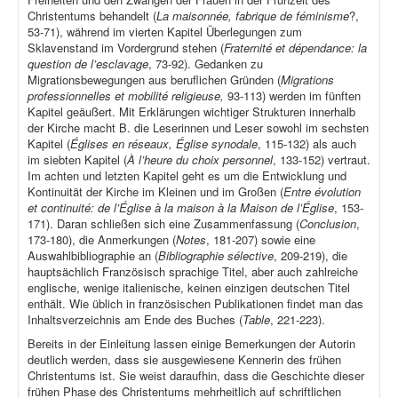
Christentums behandelt (
La maisonnée, fabrique de féminisme
?,
53-71), während im vierten Kapitel Überlegungen zum
Sklavenstand im Vordergrund stehen (
Fraternité et dépendance: la
question de l’esclavage
, 73-92). Gedanken zu
Migrationsbewegungen aus beruflichen Gründen (
Migrations
professionnelles et mobilité religieuse,
93-113) werden im fünften
Kapitel geäußert. Mit Erklärungen wichtiger Strukturen innerhalb
der Kirche macht B. die Leserinnen und Leser sowohl im sechsten
Kapitel (
Églises en réseaux, Église synodale
, 115-132) als auch
im siebten Kapitel (
À l’heure du choix personnel
, 133-152) vertraut.
Im achten und letzten Kapitel geht es um die Entwicklung und
Kontinuität der Kirche im Kleinen und im Großen (
Entre évolution
et continuité: de l’Église à la maison à la Maison de l’Église
, 153-
171). Daran schließen sich eine Zusammenfassung (
Conclusion
,
173-180), die Anmerkungen (
Notes
, 181-207) sowie eine
Auswahlbibliographie an (
Bibliographie sélective
, 209-219), die
hauptsächlich Französisch sprachige Titel, aber auch zahlreiche
englische, wenige italienische, keinen einzigen deutschen Titel
enthält. Wie üblich in französischen Publikationen findet man das
Inhaltsverzeichnis am Ende des Buches (
Table
, 221-223).
Bereits in der Einleitung lassen einige Bemerkungen der Autorin
deutlich werden, dass sie ausgewiesene Kennerin des frühen
Christentums ist. Sie weist daraufhin, dass die Geschichte dieser
frühen Phase des Christentums mehrheitlich auf schriftlichen