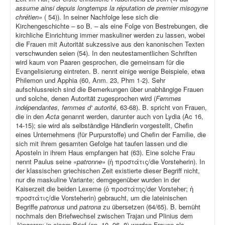
assume ainsi depuis longtemps la réputation de premier misogyne
chrétien»
( 54)). In seiner Nachfolge lese sich die
Kirchengeschichte – so B. – als eine Folge von Bestrebungen, die
kirchliche Einrichtung immer maskuliner werden zu lassen, wobei
die Frauen mit Autorität sukzessive aus den kanonischen Texten
verschwunden seien (54). In den neutestamentlichen Schriften
wird kaum von Paaren gesprochen, die gemeinsam für die
Evangelisierung eintreten. B. nennt einige wenige Beispiele, etwa
Philemon und Apphia (60, Anm. 23, Phm 1-2). Sehr
aufschlussreich sind die Bemerkungen über unabhängige Frauen
und solche, denen Autorität zugesprochen wird (
Femmes
indépendantes, femmes d‘ autorité
, 63-68). B. spricht von Frauen,
die in den
Acta
genannt werden, darunter auch von Lydia (Ac 16,
14-15); sie wird als selbständige Händlerin vorgestellt, Chefin
eines Unternehmens (für Purpurstoffe) und Chefin der Familie, die
sich mit ihrem gesamten Gefolge hat taufen lassen und die
Aposteln in ihrem Haus empfangen hat (63). Eine solche Frau
nennt Paulus seine «
patronne
» (ἡ προστάτις/die Vorsteherin). In
der klassischen griechischen Zeit existierte dieser Begriff nicht,
nur die maskuline Variante; demgegenüber wurden in der
Kaiserzeit die beiden Lexeme (ὁ προστάτης/der Vorsteher; ἡ
προστάτις/die Vorsteherin) gebraucht, um die lateinischen
Begriffe
patronus
und
patrona
zu übersetzen (64/65). B. bemüht
nochmals den Briefwechsel zwischen Trajan und Plinius dem
Jüngeren; in einem Brief (ep
.
10, 96, 8) werden Frauen als