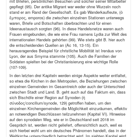
mit Briefen, persönlichen Besuchen und solcher seiner Mitarbeiter
gepflegt (95). Der antike Migrant war weder ohne Wurzeln noch
stand er am Rand der Gesellschaft. Es gab Wanderkaufleute, (ὁ
ἔμπορος, emporos) die zwischen einzelnen Stationen unterwegs
waren, Briefe und Botschaften überbrachten und für einen
Ideenaustausch sorgten (96). In diese Handelsnetze waren auch
Frauen eingebunden, die wie eine Frau namens Lydia zur Welt des
internationalen Handels gehörten (99). Wie stets gibt B. hier auch
die entscheidenden Quellen an (Ac 16, 13-15). Ein
herausragendes Beispiel für christliche Mobilität ist Irenäus von
Lyon, der aus Smyrna stammte (105). Auch die Familien der
Soldaten spielten bei der Christianisierung eine wichtige Rolle
(107-109).
In den letzten drei Kapiteln werden einige Aspekte weiter entfaltet,
so etwa die Kirchen in den Metropolen, die Beziehungen zwischen
einzelnen Gemeinden im Gesamtreich oder auch der Unterschied
zwischen Stadt und Land. B. geht auch auf das Faktum ein, dass
sich Bischöfe einer Region auf Synoden (ἡ
σύνοδος/concilium/synode, 129) getroffen haben, um den
einzelnen Kirchengemeinden die Möglichkeit einzuräumen, effektiv
an notwendigen Beschlüssen teilzunehmen (Kapitel VI). Hinweise
auf den synodalen Weg, wie er in Deutschland seit 2018 im
Gespräch ist, werden nicht geliefert, offensichtlich auch, weil es
sich hierbei wohl um ein deutsches Phänomen handelt, das in der
Weltkirche unterschiedlich betrachtet wird. Im siebten Kapitel wird