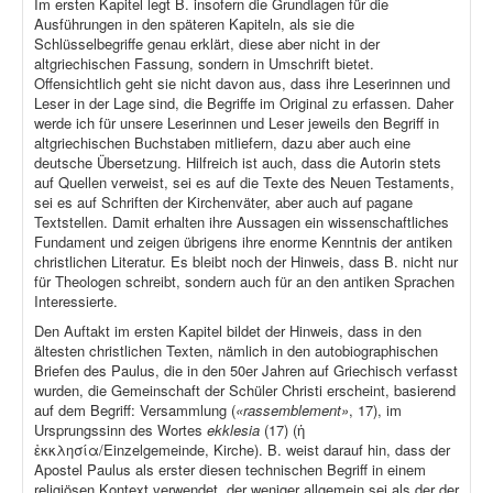
Im ersten Kapitel legt B. insofern die Grundlagen für die
Ausführungen in den späteren Kapiteln, als sie die
Schlüsselbegriffe genau erklärt, diese aber nicht in der
altgriechischen Fassung, sondern in Umschrift bietet.
Offensichtlich geht sie nicht davon aus, dass ihre Leserinnen und
Leser in der Lage sind, die Begriffe im Original zu erfassen. Daher
werde ich für unsere Leserinnen und Leser jeweils den Begriff in
altgriechischen Buchstaben mitliefern, dazu aber auch eine
deutsche Übersetzung. Hilfreich ist auch, dass die Autorin stets
auf Quellen verweist, sei es auf die Texte des Neuen Testaments,
sei es auf Schriften der Kirchenväter, aber auch auf pagane
Textstellen. Damit erhalten ihre Aussagen ein wissenschaftliches
Fundament und zeigen übrigens ihre enorme Kenntnis der antiken
christlichen Literatur. Es bleibt noch der Hinweis, dass B. nicht nur
für Theologen schreibt, sondern auch für an den antiken Sprachen
Interessierte.
Den Auftakt im ersten Kapitel bildet der Hinweis, dass in den
ältesten christlichen Texten, nämlich in den autobiographischen
Briefen des Paulus, die in den 50er Jahren auf Griechisch verfasst
wurden, die Gemeinschaft der Schüler Christi erscheint, basierend
auf dem Begriff: Versammlung (
«rassemblement»
, 17), im
Ursprungssinn des Wortes
ekklesia
(17) (ἡ
ἐκκλησία/Einzelgemeinde, Kirche). B. weist darauf hin, dass der
Apostel Paulus als erster diesen technischen Begriff in einem
religiösen Kontext verwendet, der weniger allgemein sei als der der