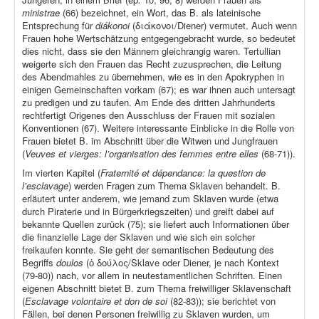
ministrae
(66) bezeichnet, ein Wort, das B. als lateinische
Entsprechung für
diákonoi
(διάκονοι/Diener) vermutet. Auch wenn
Frauen hohe Wertschätzung entgegengebracht wurde, so bedeutet
dies nicht, dass sie den Männern gleichrangig waren. Tertullian
weigerte sich den Frauen das Recht zuzusprechen, die Leitung
des Abendmahles zu übernehmen, wie es in den Apokryphen in
einigen Gemeinschaften vorkam (67); es war ihnen auch untersagt
zu predigen und zu taufen. Am Ende des dritten Jahrhunderts
rechtfertigt Origenes den Ausschluss der Frauen mit sozialen
Konventionen (67). Weitere interessante Einblicke in die Rolle von
Frauen bietet B. im Abschnitt über die Witwen und Jungfrauen
(
Veuves et vierges: l’organisation des femmes entre elles
(68-71)).
Im vierten Kapitel (
Fraternité et dépendance: la question de
l’esclavage
) werden Fragen zum Thema Sklaven behandelt. B.
erläutert unter anderem, wie jemand zum Sklaven wurde (etwa
durch Piraterie und in Bürgerkriegszeiten) und greift dabei auf
bekannte Quellen zurück (75); sie liefert auch Informationen über
die finanzielle Lage der Sklaven und wie sich ein solcher
freikaufen konnte. Sie geht der semantischen Bedeutung des
Begriffs
doulos
(ὁ δούλος/Sklave oder Diener, je nach Kontext
(79-80)) nach, vor allem in neutestamentlichen Schriften. Einen
eigenen Abschnitt bietet B. zum Thema freiwilliger Sklavenschaft
(
Esclavage volontaire et don de soi
(82-83)); sie berichtet von
Fällen, bei denen Personen freiwillig zu Sklaven wurden, um