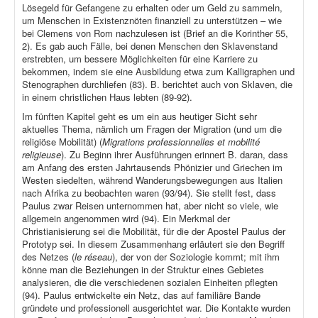
Lösegeld für Gefangene zu erhalten oder um Geld zu sammeln,
um Menschen in Existenznöten finanziell zu unterstützen – wie
bei Clemens von Rom nachzulesen ist (Brief an die Korinther 55,
2). Es gab auch Fälle, bei denen Menschen den Sklavenstand
erstrebten, um bessere Möglichkeiten für eine Karriere zu
bekommen, indem sie eine Ausbildung etwa zum Kalligraphen und
Stenographen durchliefen (83). B. berichtet auch von Sklaven, die
in einem christlichen Haus lebten (89-92).
Im fünften Kapitel geht es um ein aus heutiger Sicht sehr
aktuelles Thema, nämlich um Fragen der Migration (und um die
religiöse Mobilität) (
Migrations professionnelles et mobilité
religieuse
). Zu Beginn ihrer Ausführungen erinnert B. daran, dass
am Anfang des ersten Jahrtausends Phönizier und Griechen im
Westen siedelten, während Wanderungsbewegungen aus Italien
nach Afrika zu beobachten waren (93/94). Sie stellt fest, dass
Paulus zwar Reisen unternommen hat, aber nicht so viele, wie
allgemein angenommen wird (94). Ein Merkmal der
Christianisierung sei die Mobilität, für die der Apostel Paulus der
Prototyp sei. In diesem Zusammenhang erläutert sie den Begriff
des Netzes (
le réseau
), der von der Soziologie kommt; mit ihm
könne man die Beziehungen in der Struktur eines Gebietes
analysieren, die die verschiedenen sozialen Einheiten pflegten
(94). Paulus entwickelte ein Netz, das auf familiäre Bande
gründete und professionell ausgerichtet war. Die Kontakte wurden