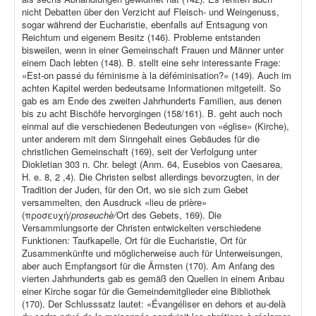
nicht Debatten über den Verzicht auf Fleisch- und Weingenuss,
sogar während der Eucharistie, ebenfalls auf Entsagung von
Reichtum und eigenem Besitz (146). Probleme entstanden
bisweilen, wenn in einer Gemeinschaft Frauen und Männer unter
einem Dach lebten (148). B. stellt eine sehr interessante Frage:
«Est-on passé du féminisme à la déféminisation?» (149). Auch im
achten Kapitel werden bedeutsame Informationen mitgeteilt. So
gab es am Ende des zweiten Jahrhunderts Familien, aus denen
bis zu acht Bischöfe hervorgingen (158/161). B. geht auch noch
einmal auf die verschiedenen Bedeutungen von «église» (Kirche),
unter anderem mit dem Sinngehalt eines Gebäudes für die
christlichen Gemeinschaft (169), seit der Verfolgung unter
Diokletian 303 n. Chr. belegt (Anm. 64, Eusebios von Caesarea,
H. e. 8, 2 ,4). Die Christen selbst allerdings bevorzugten, in der
Tradition der Juden, für den Ort, wo sie sich zum Gebet
versammelten, den Ausdruck «lieu de prière»
(προσευχή/
proseuchè/
Ort des Gebets, 169). Die
Versammlungsorte der Christen entwickelten verschiedene
Funktionen: Taufkapelle, Ort für die Eucharistie, Ort für
Zusammenkünfte und möglicherweise auch für Unterweisungen,
aber auch Empfangsort für die Ärmsten (170). Am Anfang des
vierten Jahrhunderts gab es gemäß den Quellen in einem Anbau
einer Kirche sogar für die Gemeindemitglieder eine Bibliothek
(170). Der Schlusssatz lautet: «Évangéliser en dehors et au-delà