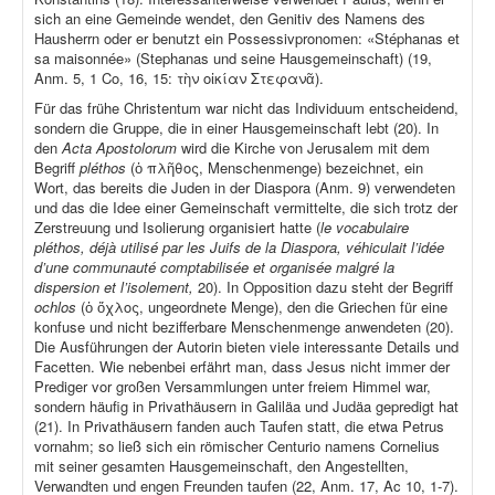
sich an eine Gemeinde wendet, den Genitiv des Namens des
Hausherrn oder er benutzt ein Possessivpronomen: «Stéphanas et
sa maisonnée» (Stephanas und seine Hausgemeinschaft) (19,
Anm. 5, 1 Co, 16, 15: τὴν οἰκίαν Στεφανᾶ).
Für das frühe Christentum war nicht das Individuum entscheidend,
sondern die Gruppe, die in einer Hausgemeinschaft lebt (20). In
den
Acta Apostolorum
wird die Kirche von Jerusalem mit dem
Begriff
pléthos
(ὁ πλῆθος, Menschenmenge) bezeichnet, ein
Wort, das bereits die Juden in der Diaspora (Anm. 9) verwendeten
und das die Idee einer Gemeinschaft vermittelte, die sich trotz der
Zerstreuung und Isolierung organisiert hatte (
le vocabulaire
pléthos, déjà utilisé par les Juifs de la Diaspora, véhiculait l’idée
d’une communauté comptabilisée et organisée malgré la
dispersion et l’isolement,
20). In Opposition dazu steht der Begriff
ochlos
(ὁ ὄχλος, ungeordnete Menge), den die Griechen für eine
konfuse und nicht bezifferbare Menschenmenge anwendeten (20).
Die Ausführungen der Autorin bieten viele interessante Details und
Facetten. Wie nebenbei erfährt man, dass Jesus nicht immer der
Prediger vor großen Versammlungen unter freiem Himmel war,
sondern häufig in Privathäusern in Galiläa und Judäa gepredigt hat
(21). In Privathäusern fanden auch Taufen statt, die etwa Petrus
vornahm; so ließ sich ein römischer Centurio namens Cornelius
mit seiner gesamten Hausgemeinschaft, den Angestellten,
Verwandten und engen Freunden taufen (22, Anm. 17, Ac 10, 1-7).