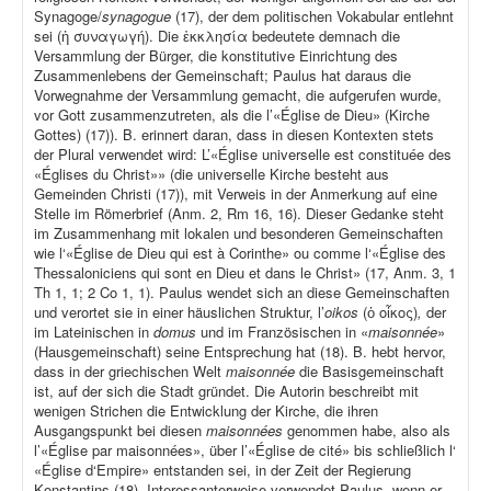
Synagoge/
synagogue
(17), der dem politischen Vokabular entlehnt
sei (ἡ συναγωγή). Die ἐκκλησία bedeutete demnach die
Versammlung der Bürger, die konstitutive Einrichtung des
Zusammenlebens der Gemeinschaft; Paulus hat daraus die
Vorwegnahme der Versammlung gemacht, die aufgerufen wurde,
vor Gott zusammenzutreten, als die l’«Église de Dieu» (Kirche
Gottes) (17)). B. erinnert daran, dass in diesen Kontexten stets
der Plural verwendet wird: L’«Église universelle est constituée des
«Églises du Christ»» (die universelle Kirche besteht aus
Gemeinden Christi (17)), mit Verweis in der Anmerkung auf eine
Stelle im Römerbrief (Anm. 2, Rm 16, 16). Dieser Gedanke steht
im Zusammenhang mit lokalen und besonderen Gemeinschaften
wie l‘«Église de Dieu qui est à Corinthe» ou comme l‘«Église des
Thessaloniciens qui sont en Dieu et dans le Christ» (17, Anm. 3, 1
Th 1, 1; 2 Co 1, 1). Paulus wendet sich an diese Gemeinschaften
und verortet sie in einer häuslichen Struktur, l’
oikos
(ὁ οἶκος)
,
der
im Lateinischen in
domus
und im Französischen in «
maisonnée
»
(Hausgemeinschaft) seine Entsprechung hat (18). B. hebt hervor,
dass in der griechischen Welt
maisonnée
die Basisgemeinschaft
ist, auf der sich die Stadt gründet. Die Autorin beschreibt mit
wenigen Strichen die Entwicklung der Kirche, die ihren
Ausgangspunkt bei diesen
maisonnées
genommen habe, also als
l’«Église par maisonnées», über l’«Église de cité» bis schließlich l‘
«Église d‘Empire» entstanden sei, in der Zeit der Regierung
Konstantins (18). Interessanterweise verwendet Paulus, wenn er