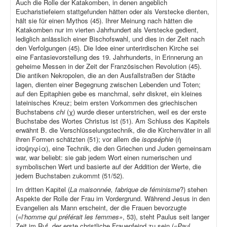
Auch die Rolle der Katakomben, in denen angeblich
Eucharistiefeiern stattgefunden hätten oder als Verstecke dienten,
hält sie für einen Mythos (45). Ihrer Meinung nach hätten die
Katakomben nur im vierten Jahrhundert als Verstecke gedient,
lediglich anlässlich einer Bischofswahl, und dies in der Zeit nach
den Verfolgungen (45). Die Idee einer unterirdischen Kirche sei
eine Fantasievorstellung des 19. Jahrhunderts, in Erinnerung an
geheime Messen in der Zeit der Französischen Revolution (45).
Die antiken Nekropolen, die an den Ausfallstraßen der Städte
lagen, dienten einer Begegnung zwischen Lebenden und Toten;
auf den Epitaphien gebe es manchmal, sehr diskret, ein kleines
lateinisches Kreuz; beim ersten Vorkommen des griechischen
Buchstabens
chi
(χ) wurde dieser unterstrichen, weil es der erste
Buchstabe des Wortes Christus ist (51). Am Schluss des Kapitels
erwähnt B. die Verschlüsselungstechnik, die die Kirchenväter in all
ihren Formen schätzten (51); vor allem die
isopséphie
(ἡ
ἰσοψηφία), eine Technik, die den Griechen und Juden gemeinsam
war, war beliebt: sie gab jedem Wort einen numerischen und
symbolischen Wert und basierte auf der Addition der Werte, die
jedem Buchstaben zukommt (51/52).
Im dritten Kapitel (
La maisonnée, fabrique de féminisme
?) stehen
Aspekte der Rolle der Frau im Vordergrund. Während Jesus in den
Evangelien als Mann erscheint, der die Frauen bevorzugte
(«
l’homme qui préférait les femmes»
, 53), steht Paulus seit langer
Zeit im Ruf, der erste christliche Frauenfeind zu sein («
Paul