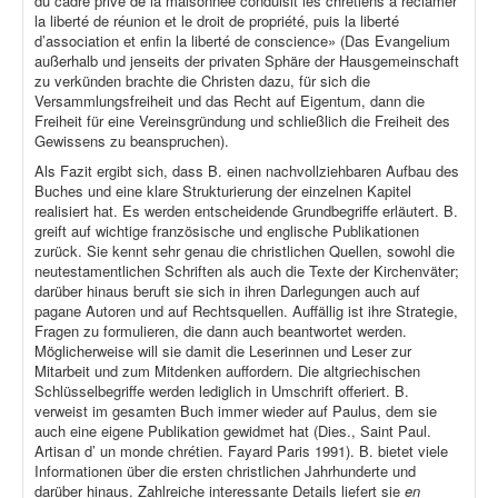
du cadre privé de la maisonnée conduisit les chrétiens à réclamer
la liberté de réunion et le droit de propriété, puis la liberté
d’association et enfin la liberté de conscience» (Das Evangelium
außerhalb und jenseits der privaten Sphäre der Hausgemeinschaft
zu verkünden brachte die Christen dazu, für sich die
Versammlungsfreiheit und das Recht auf Eigentum, dann die
Freiheit für eine Vereinsgründung und schließlich die Freiheit des
Gewissens zu beanspruchen).
Als Fazit ergibt sich, dass B. einen nachvollziehbaren Aufbau des
Buches und eine klare Strukturierung der einzelnen Kapitel
realisiert hat. Es werden entscheidende Grundbegriffe erläutert. B.
greift auf wichtige französische und englische Publikationen
zurück. Sie kennt sehr genau die christlichen Quellen, sowohl die
neutestamentlichen Schriften als auch die Texte der Kirchenväter;
darüber hinaus beruft sie sich in ihren Darlegungen auch auf
pagane Autoren und auf Rechtsquellen. Auffällig ist ihre Strategie,
Fragen zu formulieren, die dann auch beantwortet werden.
Möglicherweise will sie damit die Leserinnen und Leser zur
Mitarbeit und zum Mitdenken auffordern. Die altgriechischen
Schlüsselbegriffe werden lediglich in Umschrift offeriert. B.
verweist im gesamten Buch immer wieder auf Paulus, dem sie
auch eine eigene Publikation gewidmet hat (Dies., Saint Paul.
Artisan d’ un monde chrétien. Fayard Paris 1991). B. bietet viele
Informationen über die ersten christlichen Jahrhunderte und
darüber hinaus. Zahlreiche interessante Details liefert sie
en