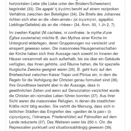
horizontalen Liebe (die Liebe unter den Brüdern/Schwestern)
begründet (33). Die
agapè/
ἡ ἀγάπη beruht auf einem reziproken
Verhältnis zwischen den Beteiligten (34). Die Briefe des Johannes
richten sich eher an die
«bien-aimés»
(οἱ ἀγαπητοί, agapétoi,
Lieblinge/Geliebte) als an die
«frères»
(34, Anm. 50, 1 Jn 2, 7).
Im zweiten Kapitel (
Ni cachées, ni confinées: le mythe d’une
Église souterraine
) möchte B. den Mythos einer Kirche im
Untergrund widerlegen, deren Gruppierungen nur versteckt und
einsperrt gewesen seien. Die
maisonnées/
Hausgemeinschaften
der Kirche haben sich ihrer Aussage nach sowohl im Inneren der
Häuser versammelt als auch außerhalb, bis sie über ein Gebäude
verfügten, das ihnen gehörte, und Räume hatten, die für spezielle
liturgische Zwecke geeignet waren (35). B. geht kurz auf den
Briefwechsel zwischen Kaiser Trajan und Plinius ein, in dem die
Regeln für die Verfolgung der Christen genau formuliert sind (36).
Ihre Grundthese besteht aber in der Aussage, dass in
gewöhnlichen Zeiten und wenn auf Denunziation verzichtet wurde
die Christen ein normales Leben führen konnten (37). Aus ihrer
Sicht waren die
maisonnées
Refugien, in denen die staatlichen
Kräfte nicht tätig wurden. Sie vertritt die Meinung, dass sich in
östlichen Städten das Eingreifen des «gardien de la paix» (ὁ
εἰρηνάρκης, l’irénarque, Friedenshüter) auf Patrouillen auf dem
Lande reduzierte (37). Des Weiteren seien bis 250 n. Chr. die
Repressalien punktuell und situationsabhängig gewesen (39).