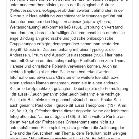
unter anderem thematisiert, dass der theologische Aufruhr
(
l’effervescence théologique
) ab dem zweiten Jahrhundert in der
Kirche zur Herausbildung verschiedener Meinungen geführt hat,
der unter anderem den Begriff «
hérésie
» (αἵρεσις/Lehre,
Weltanschauung) aufkommen ließ (136). Ursprünglich verstand
man darunter, dass ein freiwilliger Zusammenschluss durch eine
enge Bindung an griechische und jüdische philosophische
Gruppierungen erfolgte; demgegenüber nenne man heute den
Begriff Häresie im Zusammenhang mit einer Typologie, die
Anderssein, Irrtum und Ausschluss assoziiere (136). Hier hätte
man mit Gewinn auf deutschsprachige Publikationen zum Thema
Häresie und christliche Polemik verweisen können. Auch im
siebten Kapitel gibt es eine Reihe von bemerkenswerten
Informationen, etwa dass Christen eine weitere Identität bzw.
einen anderen Namen annahmen, wenn sie in einen anderen
Kultur- oder Sprachkreis gelangten. Dabei spielte die Formulierung
«dit aussi» /„auch genannt“ oder „auch bekannt“ eine wichtige
Rolle; als Beispiele seien genannt: «Saul dit aussi Paul»/ Saul
auch genannt Paul oder «Ignace dit aussi Théophore» (137, Anm.
12, Ac 13, 9). Offenbar diente dieser doppelte Name der leichteren
Integration des Namensträgers (139). B. führt weitere Punkte an,
die im Verlauf der Frühzeit des Christentums eine nicht zu
unterschätzende Rolle spielten; dazu gehören die Auflösung der
Ehe und die Keuschheit, ein Thema, dem Tertullian nicht weniger
als sechs Abhandlungen gewidmet hat (142). Es fehlten auch