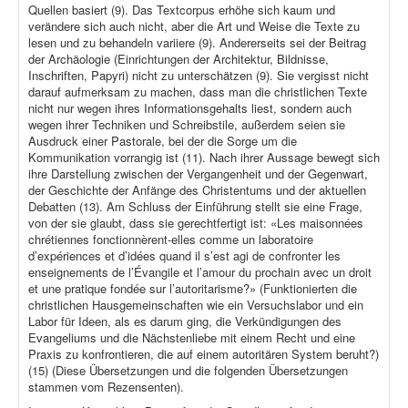
Quellen basiert (9). Das Textcorpus erhöhe sich kaum und
verändere sich auch nicht, aber die Art und Weise die Texte zu
lesen und zu behandeln variiere (9). Andererseits sei der Beitrag
der Archäologie (Einrichtungen der Architektur, Bildnisse,
Inschriften, Papyri) nicht zu unterschätzen (9). Sie vergisst nicht
darauf aufmerksam zu machen, dass man die christlichen Texte
nicht nur wegen ihres Informationsgehalts liest, sondern auch
wegen ihrer Techniken und Schreibstile, außerdem seien sie
Ausdruck einer Pastorale, bei der die Sorge um die
Kommunikation vorrangig ist (11). Nach ihrer Aussage bewegt sich
ihre Darstellung zwischen der Vergangenheit und der Gegenwart,
der Geschichte der Anfänge des Christentums und der aktuellen
Debatten (13). Am Schluss der Einführung stellt sie eine Frage,
von der sie glaubt, dass sie gerechtfertigt ist: «Les maisonnées
chrétiennes fonctionnèrent-elles comme un laboratoire
d’expériences et d’idées quand il s’est agi de confronter les
enseignements de l’Évangile et l’amour du prochain avec un droit
et une pratique fondée sur l’autoritarisme?» (Funktionierten die
christlichen Hausgemeinschaften wie ein Versuchslabor und ein
Labor für Ideen, als es darum ging, die Verkündigungen des
Evangeliums und die Nächstenliebe mit einem Recht und eine
Praxis zu konfrontieren, die auf einem autoritären System beruht?)
(15) (Diese Übersetzungen und die folgenden Übersetzungen
stammen vom Rezensenten).