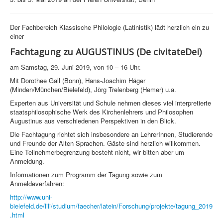
Der Fachbereich Klassische Philologie (Latinistik) lädt herzlich ein zu
einer
Fachtagung zu AUGUSTINUS (De civitateDei)
am Samstag, 29. Juni 2019, von 10 – 16 Uhr.
Mit Dorothee Gall (Bonn), Hans-Joachim Häger
(Minden/München/Bielefeld), Jörg Trelenberg (Hemer) u.a.
Experten aus Universität und Schule nehmen dieses viel interpretierte
staatsphilosophische Werk des Kirchenlehrers und Philosophen
Augustinus aus verschiedenen Perspektiven in den Blick.
Die Fachtagung richtet sich insbesondere an LehrerInnen, Studierende
und Freunde der Alten Sprachen. Gäste sind herzlich willkommen.
Eine Teilnehmerbegrenzung besteht nicht, wir bitten aber um
Anmeldung.
Informationen zum Programm der Tagung sowie zum
Anmeldeverfahren:
http://www.uni-
bielefeld.de/lili/studium/faecher/latein/Forschung/projekte/tagung_2019
.html