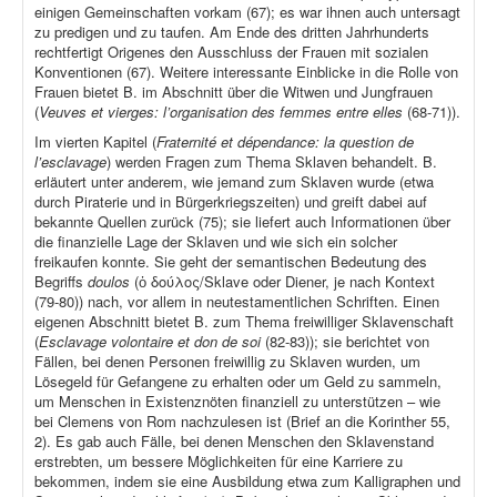
einigen Gemeinschaften vorkam (67); es war ihnen auch untersagt
zu predigen und zu taufen. Am Ende des dritten Jahrhunderts
rechtfertigt Origenes den Ausschluss der Frauen mit sozialen
Konventionen (67). Weitere interessante Einblicke in die Rolle von
Frauen bietet B. im Abschnitt über die Witwen und Jungfrauen
(
Veuves et vierges: l’organisation des femmes entre elles
(68-71)).
Im vierten Kapitel (
Fraternité et dépendance: la question de
l’esclavage
) werden Fragen zum Thema Sklaven behandelt. B.
erläutert unter anderem, wie jemand zum Sklaven wurde (etwa
durch Piraterie und in Bürgerkriegszeiten) und greift dabei auf
bekannte Quellen zurück (75); sie liefert auch Informationen über
die finanzielle Lage der Sklaven und wie sich ein solcher
freikaufen konnte. Sie geht der semantischen Bedeutung des
Begriffs
doulos
(ὁ δούλος/Sklave oder Diener, je nach Kontext
(79-80)) nach, vor allem in neutestamentlichen Schriften. Einen
eigenen Abschnitt bietet B. zum Thema freiwilliger Sklavenschaft
(
Esclavage volontaire et don de soi
(82-83)); sie berichtet von
Fällen, bei denen Personen freiwillig zu Sklaven wurden, um
Lösegeld für Gefangene zu erhalten oder um Geld zu sammeln,
um Menschen in Existenznöten finanziell zu unterstützen – wie
bei Clemens von Rom nachzulesen ist (Brief an die Korinther 55,
2). Es gab auch Fälle, bei denen Menschen den Sklavenstand
erstrebten, um bessere Möglichkeiten für eine Karriere zu
bekommen, indem sie eine Ausbildung etwa zum Kalligraphen und