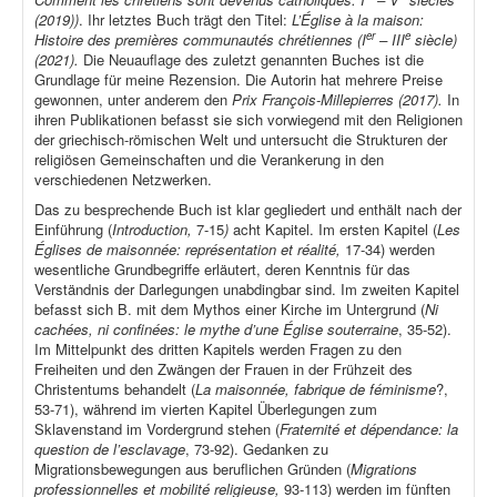
(2019))
. Ihr letztes Buch trägt den Titel:
L’Église à la maison:
er
e
Histoire des premières communautés chrétiennes (I
– III
siècle)
(2021).
Die Neuauflage des zuletzt genannten Buches ist die
Grundlage für meine Rezension. Die Autorin hat mehrere Preise
gewonnen, unter anderem den
Prix François-Millepierres (2017).
In
ihren Publikationen befasst sie sich vorwiegend mit den Religionen
der griechisch-römischen Welt und untersucht die Strukturen der
religiösen Gemeinschaften und die Verankerung in den
verschiedenen Netzwerken.
Das zu besprechende Buch ist klar gegliedert und enthält nach der
Einführung (
Introduction,
7-15
)
acht Kapitel. Im ersten Kapitel (
Les
Églises de maisonnée: représentation et réalité,
17-34) werden
wesentliche Grundbegriffe erläutert, deren Kenntnis für das
Verständnis der Darlegungen unabdingbar sind. Im zweiten Kapitel
befasst sich B. mit dem Mythos einer Kirche im Untergrund (
Ni
cachées, ni confinées: le mythe d’une Église souterraine
, 35-52).
Im Mittelpunkt des dritten Kapitels werden Fragen zu den
Freiheiten und den Zwängen der Frauen in der Frühzeit des
Christentums behandelt (
La maisonnée, fabrique de féminisme
?,
53-71), während im vierten Kapitel Überlegungen zum
Sklavenstand im Vordergrund stehen (
Fraternité et dépendance: la
question de l’esclavage
, 73-92). Gedanken zu
Migrationsbewegungen aus beruflichen Gründen (
Migrations
professionnelles et mobilité religieuse,
93-113) werden im fünften