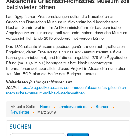
Alexandrias Griechisch-Römisches Museum soll
bald wieder öffnen
Laut ägyptischen Pressemeldungen sollen die Bauarbeiten am
Griechisch-Römischen Museum in Alexandria bald beendet sein.
Hesham Samir Ibrahim, im Antikenministerium für bautechnische
Angelegenheiten zuständig, soll verkündet haben, dass das Museum
voraussichtlich Ende 2019 wiedereröffnet werden könne.
Das 1892 erbaute Museumsgebäude gehört zu den acht „nationalen
Projekten“, deren Erneuerung sich das Antikenministerium auf die
Fahne geschrieben hat, und für die es angeblich 270 Mio Ägyptische
Pfund (ca. 13,5 Mio €) bereitgestellt hat. Nach unbestätigten
Informationen soll aber allein dieses Projekt in Alexandria nun schon
120 Mio. EGP, also die Hälfte des Budgets, kosten. ...
Weiterlesen
(bisher geschlossen seit
2005)
:
https://blog.selket.de/aus-den-museen/alexandrias-griechisch-
roemisches-museum-soll-bald-wieder-oeffnen
Aktuelle Seite:
Home
Landesverbände
Bremen
Newsletter
März 2019
SUCHEN
Suchen