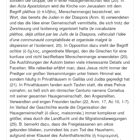
sondern die Gruppe, die in einer Hausgemeinschaft lebt (20). In
den
Acta Apostolorum
wird die Kirche von Jerusalem mit dem
Begriff
pléthos
(ὁ πλῆθος, Menschenmenge) bezeichnet, ein
Wort, das bereits die Juden in der Diaspora (Anm. 9) verwendeten
und das die Idee einer Gemeinschaft vermittelte, die sich trotz der
Zerstreuung und Isolierung organisiert hatte (
le vocabulaire
pléthos, déjà utilisé par les Juifs de la Diaspora, véhiculait l’idée
d’une communauté comptabilisée et organisée malgré la
dispersion et l’isolement,
20). In Opposition dazu steht der Begriff
ochlos
(ὁ ὄχλος, ungeordnete Menge), den die Griechen für eine
konfuse und nicht bezifferbare Menschenmenge anwendeten (20).
Die Ausführungen der Autorin bieten viele interessante Details und
Facetten. Wie nebenbei erfährt man, dass Jesus nicht immer der
Prediger vor großen Versammlungen unter freiem Himmel war,
sondern häufig in Privathäusern in Galiläa und Judäa gepredigt hat
(21). In Privathäusern fanden auch Taufen statt, die etwa Petrus
vornahm; so ließ sich ein römischer Centurio namens Cornelius
mit seiner gesamten Hausgemeinschaft, den Angestellten,
Verwandten und engen Freunden taufen (22, Anm. 17, Ac 10, 1-7).
Im Verlauf der Geschichte wurde die Organisation der
Hausgemeinschaft (ὁ οἶκος, maisonnée,) immer komplexer und
größer, etwa durch die Landflucht und die Migrationsbewegungen
(25). B. bemerkt dazu, dass die Freigelassenen am
oikos
gebunden blieben, zumindest bis zum Tod des Hausherrn,
aufgrund einer Klausel des Aufenthaltsrechts (ἡ παραμονή,