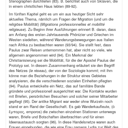
Stenographen durchliefen (83). B. berichtet auch von Sklaven, die
in einem christlichen Haus lebten (89-92).
Im fünften Kapitel geht es um ein aus heutiger Sicht sehr
aktuelles Thema, nämlich um Fragen der Migration (und um die
religiöse Mobilität) (
Migrations professionnelles et mobilité
religieuse
). Zu Beginn ihrer Ausführungen erinnert B. daran, dass
am Anfang des ersten Jahrtausends Phönizier und Griechen im
Westen siedelten, während Wanderungsbewegungen aus Italien
nach Afrika zu beobachten waren (93/94). Sie stellt fest, dass
Paulus zwar Reisen unternommen hat, aber nicht so viele, wie
allgemein angenommen wird (94). Ein Merkmal der
Christianisierung sei die Mobilität, für die der Apostel Paulus der
Prototyp sei. In diesem Zusammenhang erläutert sie den Begriff
des Netzes (
le réseau
), der von der Soziologie kommt; mit ihm
könne man die Beziehungen in der Struktur eines Gebietes
analysieren, die die verschiedenen sozialen Einheiten pflegten
(94). Paulus entwickelte ein Netz, das auf familiäre Bande
gründete und professionell ausgerichtet war. Die Kontakte wurden
mit Briefen, persönlichen Besuchen und solcher seiner Mitarbeiter
gepflegt (95). Der antike Migrant war weder ohne Wurzeln noch
stand er am Rand der Gesellschaft. Es gab Wanderkaufleute, (ὁ
ἔμπορος, emporos) die zwischen einzelnen Stationen unterwegs
waren, Briefe und Botschaften überbrachten und für einen
Ideenaustausch sorgten (96). In diese Handelsnetze waren auch
Frauen eingebunden, die wie eine Frau namens Lydia zur Welt des