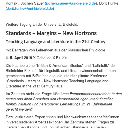
Kontakt: Jochen Sauer (
jochen.sauer@uni-bielefeld.de
), Dorit Funke
(
dorit.funke@uni-bielefeld.de
)
Weitere Tagung an der Universität Bielefeld:
Standards – Margins – New Horizons
Teaching Language and Literature in the 21st Century
mit Beiträgen von Lehrenden aus der Klassischen Philologie
4.-5. April 2019
X-Gebäude X-E1-201
Die Fachbereiche "British & American Studies" und "Latinistik" der
Bielefelder Fakultät für Linguistik und Literaturwissenschaft richten
gemeinsam mit BiProfessional die interdisziplinäre Konferenz
"Standards - Margins - New Horizons: Teaching Language and
Literature in the 21st Century" aus.
Im Zentrum steht die Frage:
Wie kann Fremdsprachenunterricht in den
neuen und alten Sprachen den Herausforderungen interkultureller
Kommunikation und heterogener Lernsettings im 21. Jahrhundert
gerecht werden?
Dazu diskutieren Expert*innen und Nachwuchswissenschaftler*innen
in verschiedenen Arbeitssektionen. Im Zentrum stehen Fragen zu
literarischen Kanons und linguistischen Standards, zu neuen