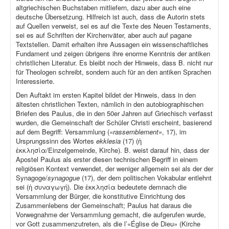
altgriechischen Buchstaben mitliefern, dazu aber auch eine
deutsche Übersetzung. Hilfreich ist auch, dass die Autorin stets
auf Quellen verweist, sei es auf die Texte des Neuen Testaments,
sei es auf Schriften der Kirchenväter, aber auch auf pagane
Textstellen. Damit erhalten ihre Aussagen ein wissenschaftliches
Fundament und zeigen übrigens ihre enorme Kenntnis der antiken
christlichen Literatur. Es bleibt noch der Hinweis, dass B. nicht nur
für Theologen schreibt, sondern auch für an den antiken Sprachen
Interessierte.
Den Auftakt im ersten Kapitel bildet der Hinweis, dass in den
ältesten christlichen Texten, nämlich in den autobiographischen
Briefen des Paulus, die in den 50er Jahren auf Griechisch verfasst
wurden, die Gemeinschaft der Schüler Christi erscheint, basierend
auf dem Begriff: Versammlung (
«rassemblement»
, 17), im
Ursprungssinn des Wortes
ekklesia
(17) (ἡ
ἐκκλησία/Einzelgemeinde, Kirche). B. weist darauf hin, dass der
Apostel Paulus als erster diesen technischen Begriff in einem
religiösen Kontext verwendet, der weniger allgemein sei als der der
Synagoge/
synagogue
(17), der dem politischen Vokabular entlehnt
sei (ἡ συναγωγή). Die ἐκκλησία bedeutete demnach die
Versammlung der Bürger, die konstitutive Einrichtung des
Zusammenlebens der Gemeinschaft; Paulus hat daraus die
Vorwegnahme der Versammlung gemacht, die aufgerufen wurde,
vor Gott zusammenzutreten, als die l’«Église de Dieu» (Kirche