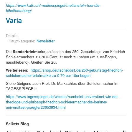
https://www.kath.ch/medienspiegel/meilenstein-fuer-die-
bibelforschung/
Varia
Details
Hauptkategorie:
Newsletter
Die
Sonderbriefmarke
anlässlich des 250. Geburtstags von Friedrich
Schleiermachers zu 70 €-Cent ist noch zu haben (im 10er-Bogen,
nassklebend). Greifen Sie
zu.
Weiterlesen:
https://shop.deutschepost.de/250-geburtstag-friedrich-
schleiermacher-briefmarke-zu-0-70-eur-10er-bogen
Siehe übrigens auch Prof. Dr. Markschies über Schleiermacher im
TAGESSPIEGEL:
https://www.tagesspiegel.de/wissen/humboldt-universitaet-wie-der-
theologe-und-philosoph-friedrich-schleiermacher-die-berliner-
universitaet-praegte/23653934.html
Selkets Blog