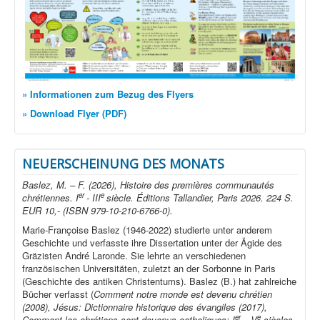
» Informationen zum Bezug des Flyers
» Download Flyer (PDF)
NEUERSCHEINUNG DES MONATS
Baslez, M. – F. (2026), Histoire des premières communautés
er
e
chrétiennes. I
- III
siècle. Éditions Tallandier, Paris 2026. 224 S.
EUR 10,- (ISBN 979-10-210-6766-0).
Marie-Françoise Baslez (1946-2022) studierte unter anderem
Geschichte und verfasste ihre Dissertation unter der Ägide des
Gräzisten André Laronde. Sie lehrte an verschiedenen
französischen Universitäten, zuletzt an der Sorbonne in Paris
(Geschichte des antiken Christentums). Baslez (B.) hat zahlreiche
Bücher verfasst (
Comment notre monde est devenu chrétien
(2008), Jésus: Dictionnaire historique des évangiles (2017),
er
e
Comment les chrétiens sont devenus catholiques: I
– V
siècles