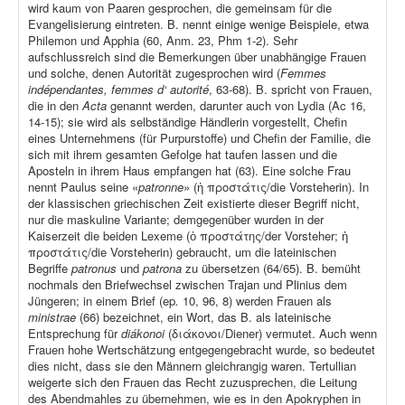
wird kaum von Paaren gesprochen, die gemeinsam für die
Evangelisierung eintreten. B. nennt einige wenige Beispiele, etwa
Philemon und Apphia (60, Anm. 23, Phm 1-2). Sehr
aufschlussreich sind die Bemerkungen über unabhängige Frauen
und solche, denen Autorität zugesprochen wird (
Femmes
indépendantes, femmes d‘ autorité
, 63-68). B. spricht von Frauen,
die in den
Acta
genannt werden, darunter auch von Lydia (Ac 16,
14-15); sie wird als selbständige Händlerin vorgestellt, Chefin
eines Unternehmens (für Purpurstoffe) und Chefin der Familie, die
sich mit ihrem gesamten Gefolge hat taufen lassen und die
Aposteln in ihrem Haus empfangen hat (63). Eine solche Frau
nennt Paulus seine «
patronne
» (ἡ προστάτις/die Vorsteherin). In
der klassischen griechischen Zeit existierte dieser Begriff nicht,
nur die maskuline Variante; demgegenüber wurden in der
Kaiserzeit die beiden Lexeme (ὁ προστάτης/der Vorsteher; ἡ
προστάτις/die Vorsteherin) gebraucht, um die lateinischen
Begriffe
patronus
und
patrona
zu übersetzen (64/65). B. bemüht
nochmals den Briefwechsel zwischen Trajan und Plinius dem
Jüngeren; in einem Brief (ep
.
10, 96, 8) werden Frauen als
ministrae
(66) bezeichnet, ein Wort, das B. als lateinische
Entsprechung für
diákonoi
(διάκονοι/Diener) vermutet. Auch wenn
Frauen hohe Wertschätzung entgegengebracht wurde, so bedeutet
dies nicht, dass sie den Männern gleichrangig waren. Tertullian
weigerte sich den Frauen das Recht zuzusprechen, die Leitung
des Abendmahles zu übernehmen, wie es in den Apokryphen in