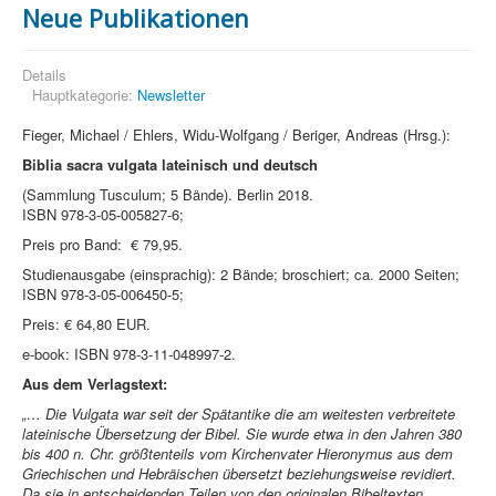
Neue Publikationen
Details
Hauptkategorie:
Newsletter
Fieger, Michael / Ehlers, Widu-Wolfgang / Beriger, Andreas (Hrsg.):
Biblia sacra vulgata
lateinisch und deutsch
(Sammlung Tusculum; 5 Bände). Berlin 2018.
ISBN 978-3-05-005827-6;
Preis pro Band: € 79,95.
Studienausgabe (einsprachig): 2 Bände; broschiert; ca. 2000 Seiten;
ISBN 978-3-05-006450-5;
Preis: € 64,80 EUR.
e-book: ISBN 978-3-11-048997-2.
Aus dem Verlagstext:
„… Die Vulgata war seit der Spätantike die am weitesten verbreitete
lateinische Übersetzung der Bibel. Sie wurde etwa in den Jahren 380
bis 400 n. Chr. größtenteils vom Kirchenvater Hieronymus aus dem
Griechischen und Hebräischen übersetzt beziehungsweise revidiert.
Da sie in entscheidenden Teilen von den originalen Bibeltexten