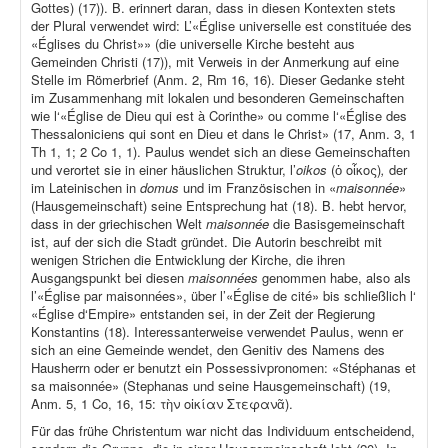
Gottes) (17)). B. erinnert daran, dass in diesen Kontexten stets
der Plural verwendet wird: L’«Église universelle est constituée des
«Églises du Christ»» (die universelle Kirche besteht aus
Gemeinden Christi (17)), mit Verweis in der Anmerkung auf eine
Stelle im Römerbrief (Anm. 2, Rm 16, 16). Dieser Gedanke steht
im Zusammenhang mit lokalen und besonderen Gemeinschaften
wie l‘«Église de Dieu qui est à Corinthe» ou comme l‘«Église des
Thessaloniciens qui sont en Dieu et dans le Christ» (17, Anm. 3, 1
Th 1, 1; 2 Co 1, 1). Paulus wendet sich an diese Gemeinschaften
und verortet sie in einer häuslichen Struktur, l’
oikos
(ὁ οἶκος)
,
der
im Lateinischen in
domus
und im Französischen in «
maisonnée
»
(Hausgemeinschaft) seine Entsprechung hat (18). B. hebt hervor,
dass in der griechischen Welt
maisonnée
die Basisgemeinschaft
ist, auf der sich die Stadt gründet. Die Autorin beschreibt mit
wenigen Strichen die Entwicklung der Kirche, die ihren
Ausgangspunkt bei diesen
maisonnées
genommen habe, also als
l’«Église par maisonnées», über l’«Église de cité» bis schließlich l‘
«Église d‘Empire» entstanden sei, in der Zeit der Regierung
Konstantins (18). Interessanterweise verwendet Paulus, wenn er
sich an eine Gemeinde wendet, den Genitiv des Namens des
Hausherrn oder er benutzt ein Possessivpronomen: «Stéphanas et
sa maisonnée» (Stephanas und seine Hausgemeinschaft) (19,
Anm. 5, 1 Co, 16, 15: τὴν οἰκίαν Στεφανᾶ).
Für das frühe Christentum war nicht das Individuum entscheidend,