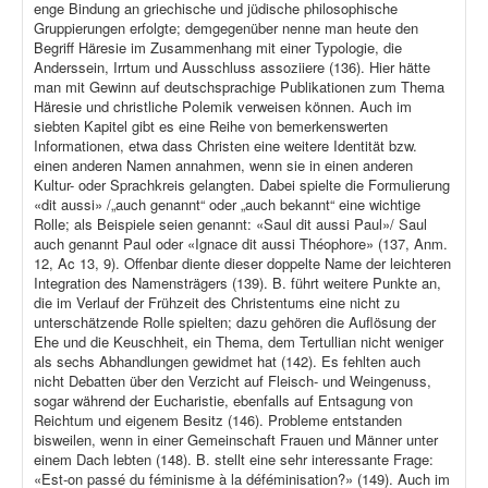
enge Bindung an griechische und jüdische philosophische
Gruppierungen erfolgte; demgegenüber nenne man heute den
Begriff Häresie im Zusammenhang mit einer Typologie, die
Anderssein, Irrtum und Ausschluss assoziiere (136). Hier hätte
man mit Gewinn auf deutschsprachige Publikationen zum Thema
Häresie und christliche Polemik verweisen können. Auch im
siebten Kapitel gibt es eine Reihe von bemerkenswerten
Informationen, etwa dass Christen eine weitere Identität bzw.
einen anderen Namen annahmen, wenn sie in einen anderen
Kultur- oder Sprachkreis gelangten. Dabei spielte die Formulierung
«dit aussi» /„auch genannt“ oder „auch bekannt“ eine wichtige
Rolle; als Beispiele seien genannt: «Saul dit aussi Paul»/ Saul
auch genannt Paul oder «Ignace dit aussi Théophore» (137, Anm.
12, Ac 13, 9). Offenbar diente dieser doppelte Name der leichteren
Integration des Namensträgers (139). B. führt weitere Punkte an,
die im Verlauf der Frühzeit des Christentums eine nicht zu
unterschätzende Rolle spielten; dazu gehören die Auflösung der
Ehe und die Keuschheit, ein Thema, dem Tertullian nicht weniger
als sechs Abhandlungen gewidmet hat (142). Es fehlten auch
nicht Debatten über den Verzicht auf Fleisch- und Weingenuss,
sogar während der Eucharistie, ebenfalls auf Entsagung von
Reichtum und eigenem Besitz (146). Probleme entstanden
bisweilen, wenn in einer Gemeinschaft Frauen und Männer unter
einem Dach lebten (148). B. stellt eine sehr interessante Frage:
«Est-on passé du féminisme à la déféminisation?» (149). Auch im