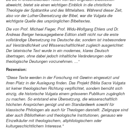
abweicht, bietet sie einen wichtigen Einblick in die christliche
Theologie der Spätantike und des Mittelalters. Während dieser Zeit,
also vor der Luther-Übersetzung der Bibel, war die Vulgata die
wichtigste Quelle des ursprünglichen Bibeltextes.
Die von Prof. Michael Fieger, Prof. Widu-Wolfgang Ehlers und Dr.
Andreas Beriger herausgegebene Edition stellt nicht nur die erste
vollständige Übersetzung ins Deutsche dar, sondern ist insbesondere
auf Verständlichkeit und Wissenschaftlichkeit zugleich ausgerichtet:
Der lateinische Text wurde in ein modernes, klares Deutsch
übertragen, ohne dabei jedoch inhaltliche Veränderungen oder
theologische Deutungen vorzunehmen. ...“
Rezension:
"Diese Texte werden in der Forschung mit Gewinn eingesetzt und
ihren Platz in der Auslegung finden. Das Projekt Biblia Sacra Vulgata
ist keiner theologischen Richtung verpflichtet, sondern bemüht sich
einzig, die historische Vulgata einem grösseren Publikum zugänglich
zu machen. So entstand eine Übersetzung, die wissenschaftlich
höchsten Ansprüchen genügt und ein Standardwerk sowohl für
klassische Philologen als auch für Theologen darstellt. Zielgruppe sind
aber auch Bibliotheken und theologische Institutionen, genauso wie
Einzelkäufer mit theologischem, altphilologischem oder
kulturgeschichtlichem Interesse."