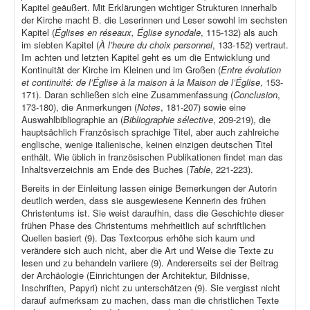
Kapitel geäußert. Mit Erklärungen wichtiger Strukturen innerhalb
der Kirche macht B. die Leserinnen und Leser sowohl im sechsten
Kapitel (
Églises en réseaux, Église synodale
, 115-132) als auch
im siebten Kapitel (
À l’heure du choix personnel
, 133-152) vertraut.
Im achten und letzten Kapitel geht es um die Entwicklung und
Kontinuität der Kirche im Kleinen und im Großen (
Entre évolution
et continuité: de l’Église à la maison à la Maison de l’Église
, 153-
171). Daran schließen sich eine Zusammenfassung (
Conclusion
,
173-180), die Anmerkungen (
Notes
, 181-207) sowie eine
Auswahlbibliographie an (
Bibliographie sélective
, 209-219), die
hauptsächlich Französisch sprachige Titel, aber auch zahlreiche
englische, wenige italienische, keinen einzigen deutschen Titel
enthält. Wie üblich in französischen Publikationen findet man das
Inhaltsverzeichnis am Ende des Buches (
Table
, 221-223).
Bereits in der Einleitung lassen einige Bemerkungen der Autorin
deutlich werden, dass sie ausgewiesene Kennerin des frühen
Christentums ist. Sie weist daraufhin, dass die Geschichte dieser
frühen Phase des Christentums mehrheitlich auf schriftlichen
Quellen basiert (9). Das Textcorpus erhöhe sich kaum und
verändere sich auch nicht, aber die Art und Weise die Texte zu
lesen und zu behandeln variiere (9). Andererseits sei der Beitrag
der Archäologie (Einrichtungen der Architektur, Bildnisse,
Inschriften, Papyri) nicht zu unterschätzen (9). Sie vergisst nicht
darauf aufmerksam zu machen, dass man die christlichen Texte