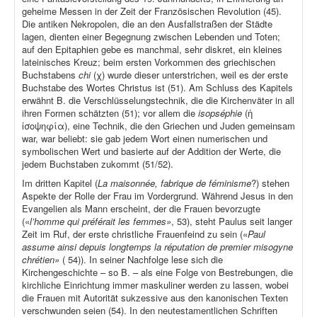
geheime Messen in der Zeit der Französischen Revolution (45).
Die antiken Nekropolen, die an den Ausfallstraßen der Städte
lagen, dienten einer Begegnung zwischen Lebenden und Toten;
auf den Epitaphien gebe es manchmal, sehr diskret, ein kleines
lateinisches Kreuz; beim ersten Vorkommen des griechischen
Buchstabens
chi
(χ) wurde dieser unterstrichen, weil es der erste
Buchstabe des Wortes Christus ist (51). Am Schluss des Kapitels
erwähnt B. die Verschlüsselungstechnik, die die Kirchenväter in all
ihren Formen schätzten (51); vor allem die
isopséphie
(ἡ
ἰσοψηφία), eine Technik, die den Griechen und Juden gemeinsam
war, war beliebt: sie gab jedem Wort einen numerischen und
symbolischen Wert und basierte auf der Addition der Werte, die
jedem Buchstaben zukommt (51/52).
Im dritten Kapitel (
La maisonnée, fabrique de féminisme
?) stehen
Aspekte der Rolle der Frau im Vordergrund. Während Jesus in den
Evangelien als Mann erscheint, der die Frauen bevorzugte
(«
l’homme qui préférait les femmes»
, 53), steht Paulus seit langer
Zeit im Ruf, der erste christliche Frauenfeind zu sein («
Paul
assume ainsi depuis longtemps la réputation de premier misogyne
chrétien»
( 54)). In seiner Nachfolge lese sich die
Kirchengeschichte – so B. – als eine Folge von Bestrebungen, die
kirchliche Einrichtung immer maskuliner werden zu lassen, wobei
die Frauen mit Autorität sukzessive aus den kanonischen Texten
verschwunden seien (54). In den neutestamentlichen Schriften