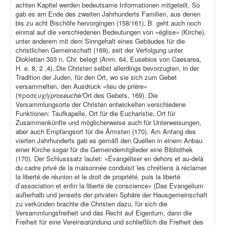
achten Kapitel werden bedeutsame Informationen mitgeteilt. So
gab es am Ende des zweiten Jahrhunderts Familien, aus denen
bis zu acht Bischöfe hervorgingen (158/161). B. geht auch noch
einmal auf die verschiedenen Bedeutungen von «église» (Kirche),
unter anderem mit dem Sinngehalt eines Gebäudes für die
christlichen Gemeinschaft (169), seit der Verfolgung unter
Diokletian 303 n. Chr. belegt (Anm. 64, Eusebios von Caesarea,
H. e. 8, 2 ,4). Die Christen selbst allerdings bevorzugten, in der
Tradition der Juden, für den Ort, wo sie sich zum Gebet
versammelten, den Ausdruck «lieu de prière»
(προσευχή/
proseuchè/
Ort des Gebets, 169). Die
Versammlungsorte der Christen entwickelten verschiedene
Funktionen: Taufkapelle, Ort für die Eucharistie, Ort für
Zusammenkünfte und möglicherweise auch für Unterweisungen,
aber auch Empfangsort für die Ärmsten (170). Am Anfang des
vierten Jahrhunderts gab es gemäß den Quellen in einem Anbau
einer Kirche sogar für die Gemeindemitglieder eine Bibliothek
(170). Der Schlusssatz lautet: «Évangéliser en dehors et au-delà
du cadre privé de la maisonnée conduisit les chrétiens à réclamer
la liberté de réunion et le droit de propriété, puis la liberté
d’association et enfin la liberté de conscience» (Das Evangelium
außerhalb und jenseits der privaten Sphäre der Hausgemeinschaft
zu verkünden brachte die Christen dazu, für sich die
Versammlungsfreiheit und das Recht auf Eigentum, dann die
Freiheit für eine Vereinsgründung und schließlich die Freiheit des