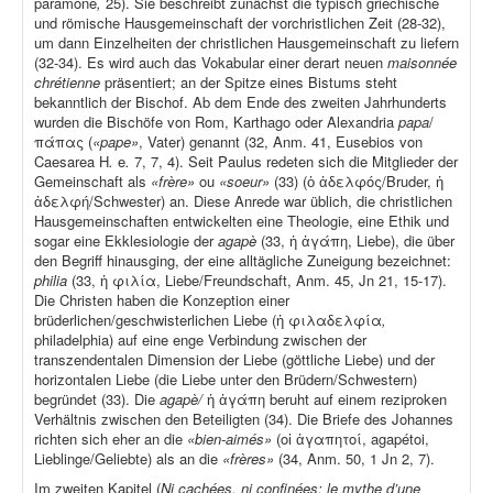
paramonè
,
25). Sie beschreibt zunächst die typisch griechische
und römische Hausgemeinschaft der vorchristlichen Zeit (28-32),
um dann Einzelheiten der christlichen Hausgemeinschaft zu liefern
(32-34). Es wird auch das Vokabular einer derart neuen
maisonnée
chrétienne
präsentiert; an der Spitze eines Bistums steht
bekanntlich der Bischof. Ab dem Ende des zweiten Jahrhunderts
wurden die Bischöfe von Rom, Karthago oder Alexandria
papa
/
πάπας (
«pape»
, Vater) genannt (32, Anm. 41, Eusebios von
Caesarea H
.
e
.
7, 7, 4). Seit Paulus redeten sich die Mitglieder der
Gemeinschaft als
«frère»
ou
«soeur»
(33) (ὁ ἀδελφός/Bruder, ἡ
ἀδελφή/Schwester) an. Diese Anrede war üblich, die christlichen
Hausgemeinschaften entwickelten eine Theologie, eine Ethik und
sogar eine Ekklesiologie der
agapè
(33, ἡ ἀγάπη, Liebe), die über
den Begriff hinausging, der eine alltägliche Zuneigung bezeichnet:
philia
(33, ἡ φιλία, Liebe/Freundschaft, Anm. 45, Jn 21, 15-17).
Die Christen haben die Konzeption einer
brüderlichen/geschwisterlichen Liebe (ἡ φιλαδελφία
,
philadelphia) auf eine enge Verbindung zwischen der
transzendentalen Dimension der Liebe (göttliche Liebe) und der
horizontalen Liebe (die Liebe unter den Brüdern/Schwestern)
begründet (33). Die
agapè/
ἡ ἀγάπη beruht auf einem reziproken
Verhältnis zwischen den Beteiligten (34). Die Briefe des Johannes
richten sich eher an die
«bien-aimés»
(οἱ ἀγαπητοί, agapétoi,
Lieblinge/Geliebte) als an die
«frères»
(34, Anm. 50, 1 Jn 2, 7).
Im zweiten Kapitel (
Ni cachées, ni confinées: le mythe d’une