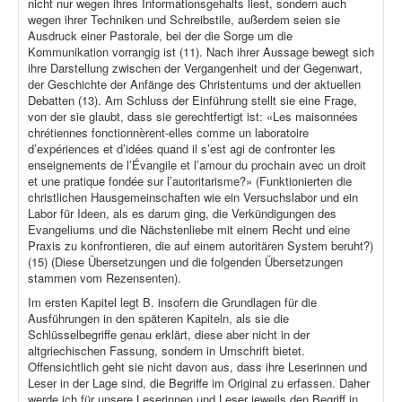
nicht nur wegen ihres Informationsgehalts liest, sondern auch
wegen ihrer Techniken und Schreibstile, außerdem seien sie
Ausdruck einer Pastorale, bei der die Sorge um die
Kommunikation vorrangig ist (11). Nach ihrer Aussage bewegt sich
ihre Darstellung zwischen der Vergangenheit und der Gegenwart,
der Geschichte der Anfänge des Christentums und der aktuellen
Debatten (13). Am Schluss der Einführung stellt sie eine Frage,
von der sie glaubt, dass sie gerechtfertigt ist: «Les maisonnées
chrétiennes fonctionnèrent-elles comme un laboratoire
d’expériences et d’idées quand il s’est agi de confronter les
enseignements de l’Évangile et l’amour du prochain avec un droit
et une pratique fondée sur l’autoritarisme?» (Funktionierten die
christlichen Hausgemeinschaften wie ein Versuchslabor und ein
Labor für Ideen, als es darum ging, die Verkündigungen des
Evangeliums und die Nächstenliebe mit einem Recht und eine
Praxis zu konfrontieren, die auf einem autoritären System beruht?)
(15) (Diese Übersetzungen und die folgenden Übersetzungen
stammen vom Rezensenten).
Im ersten Kapitel legt B. insofern die Grundlagen für die
Ausführungen in den späteren Kapiteln, als sie die
Schlüsselbegriffe genau erklärt, diese aber nicht in der
altgriechischen Fassung, sondern in Umschrift bietet.
Offensichtlich geht sie nicht davon aus, dass ihre Leserinnen und
Leser in der Lage sind, die Begriffe im Original zu erfassen. Daher
werde ich für unsere Leserinnen und Leser jeweils den Begriff in