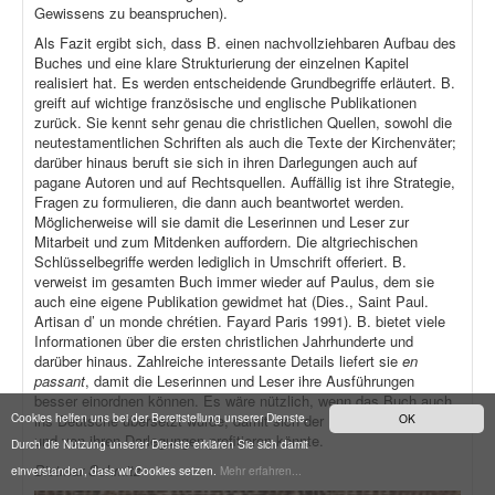
Gewissens zu beanspruchen).
Als Fazit ergibt sich, dass B. einen nachvollziehbaren Aufbau des
Buches und eine klare Strukturierung der einzelnen Kapitel
realisiert hat. Es werden entscheidende Grundbegriffe erläutert. B.
greift auf wichtige französische und englische Publikationen
zurück. Sie kennt sehr genau die christlichen Quellen, sowohl die
neutestamentlichen Schriften als auch die Texte der Kirchenväter;
darüber hinaus beruft sie sich in ihren Darlegungen auch auf
pagane Autoren und auf Rechtsquellen. Auffällig ist ihre Strategie,
Fragen zu formulieren, die dann auch beantwortet werden.
Möglicherweise will sie damit die Leserinnen und Leser zur
Mitarbeit und zum Mitdenken auffordern. Die altgriechischen
Schlüsselbegriffe werden lediglich in Umschrift offeriert. B.
verweist im gesamten Buch immer wieder auf Paulus, dem sie
auch eine eigene Publikation gewidmet hat (Dies., Saint Paul.
Artisan d’ un monde chrétien. Fayard Paris 1991). B. bietet viele
Informationen über die ersten christlichen Jahrhunderte und
darüber hinaus. Zahlreiche interessante Details liefert sie
en
passant
, damit die Leserinnen und Leser ihre Ausführungen
besser einordnen können. Es wäre nützlich, wenn das Buch auch
Cookies helfen uns bei der Bereitstellung unserer Dienste.
ins Deutsche übersetzt würde, damit sich der Leserkreis erweitern
OK
und von ihren Darlegungen profitieren könnte.
Durch die Nutzung unserer Dienste erklären Sie sich damit
Dietmar Schmitz
einverstanden, dass wir Cookies setzen.
Mehr erfahren...