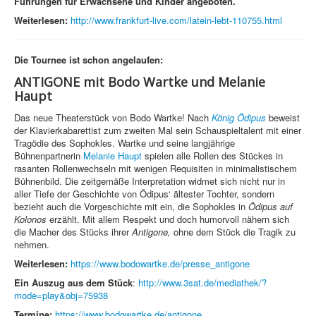
Führungen für Erwachsene und Kinder angeboten.
Weiterlesen:
http://www.frankfurt-live.com/latein-lebt-110755.html
Die Tournee ist schon angelaufen:
ANTIGONE mit Bodo Wartke und Melanie
Haupt
Das neue Theaterstück von Bodo Wartke! Nach
König Ödipus
beweist
der Klavierkabarettist zum zweiten Mal sein Schauspieltalent mit einer
Tragödie des Sophokles. Wartke und seine langjährige
Bühnenpartnerin
Melanie Haupt
spielen alle Rollen des Stückes in
rasanten Rollenwechseln mit wenigen Requisiten in minimalistischem
Bühnenbild. Die zeitgemäße Interpretation widmet sich nicht nur in
aller Tiefe der Geschichte von Ödipus‘ ältester Tochter, sondern
bezieht auch die Vorgeschichte mit ein, die Sophokles in
Ödipus auf
Kolonos
erzählt. Mit allem Respekt und doch humorvoll nähern sich
die Macher des Stücks ihrer
Antigone,
ohne dem Stück die Tragik zu
nehmen.
Weiterlesen:
https://www.bodowartke.de/presse_antigone
Ein Auszug aus dem Stück
:
http://www.3sat.de/mediathek/?
mode=play&obj=75938
Termine:
https://www.bodowartke.de/antigone