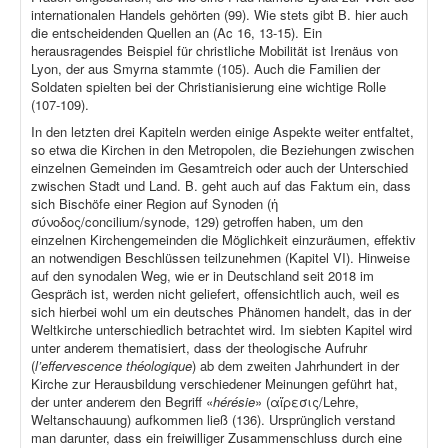
internationalen Handels gehörten (99). Wie stets gibt B. hier auch
die entscheidenden Quellen an (Ac 16, 13-15). Ein
herausragendes Beispiel für christliche Mobilität ist Irenäus von
Lyon, der aus Smyrna stammte (105). Auch die Familien der
Soldaten spielten bei der Christianisierung eine wichtige Rolle
(107-109).
In den letzten drei Kapiteln werden einige Aspekte weiter entfaltet,
so etwa die Kirchen in den Metropolen, die Beziehungen zwischen
einzelnen Gemeinden im Gesamtreich oder auch der Unterschied
zwischen Stadt und Land. B. geht auch auf das Faktum ein, dass
sich Bischöfe einer Region auf Synoden (ἡ
σύνοδος/concilium/synode, 129) getroffen haben, um den
einzelnen Kirchengemeinden die Möglichkeit einzuräumen, effektiv
an notwendigen Beschlüssen teilzunehmen (Kapitel VI). Hinweise
auf den synodalen Weg, wie er in Deutschland seit 2018 im
Gespräch ist, werden nicht geliefert, offensichtlich auch, weil es
sich hierbei wohl um ein deutsches Phänomen handelt, das in der
Weltkirche unterschiedlich betrachtet wird. Im siebten Kapitel wird
unter anderem thematisiert, dass der theologische Aufruhr
(
l’effervescence théologique
) ab dem zweiten Jahrhundert in der
Kirche zur Herausbildung verschiedener Meinungen geführt hat,
der unter anderem den Begriff «
hérésie
» (αἵρεσις/Lehre,
Weltanschauung) aufkommen ließ (136). Ursprünglich verstand
man darunter, dass ein freiwilliger Zusammenschluss durch eine