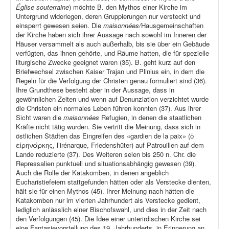
Église souterraine
) möchte B. den Mythos einer Kirche im
Untergrund widerlegen, deren Gruppierungen nur versteckt und
einsperrt gewesen seien. Die
maisonnées/
Hausgemeinschaften
der Kirche haben sich ihrer Aussage nach sowohl im Inneren der
Häuser versammelt als auch außerhalb, bis sie über ein Gebäude
verfügten, das ihnen gehörte, und Räume hatten, die für spezielle
liturgische Zwecke geeignet waren (35). B. geht kurz auf den
Briefwechsel zwischen Kaiser Trajan und Plinius ein, in dem die
Regeln für die Verfolgung der Christen genau formuliert sind (36).
Ihre Grundthese besteht aber in der Aussage, dass in
gewöhnlichen Zeiten und wenn auf Denunziation verzichtet wurde
die Christen ein normales Leben führen konnten (37). Aus ihrer
Sicht waren die
maisonnées
Refugien, in denen die staatlichen
Kräfte nicht tätig wurden. Sie vertritt die Meinung, dass sich in
östlichen Städten das Eingreifen des «gardien de la paix» (ὁ
εἰρηνάρκης, l’irénarque, Friedenshüter) auf Patrouillen auf dem
Lande reduzierte (37). Des Weiteren seien bis 250 n. Chr. die
Repressalien punktuell und situationsabhängig gewesen (39).
Auch die Rolle der Katakomben, in denen angeblich
Eucharistiefeiern stattgefunden hätten oder als Verstecke dienten,
hält sie für einen Mythos (45). Ihrer Meinung nach hätten die
Katakomben nur im vierten Jahrhundert als Verstecke gedient,
lediglich anlässlich einer Bischofswahl, und dies in der Zeit nach
den Verfolgungen (45). Die Idee einer unterirdischen Kirche sei
eine Fantasievorstellung des 19. Jahrhunderts, in Erinnerung an