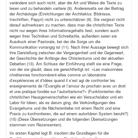
verändere sich auch nicht, aber die Art und Weise die Texte zu
lesen und zu behandeln variiere (9). Andererseits sei der Beitrag
der Archäologie (Einrichtungen der Architektur, Bildnisse,
Inschriften, Papyri) nicht zu unterschätzen (9). Sie vergisst nicht
darauf aufmerksam zu machen, dass man die christlichen Texte
nicht nur wegen ihres Informationsgehalts liest, sondern auch
wegen ihrer Techniken und Schreibstile, außerdem seien sie
Ausdruck einer Pastorale, bei der die Sorge um die
Kommunikation vorrangig ist (11). Nach ihrer Aussage bewegt sich
ihre Darstellung zwischen der Vergangenheit und der Gegenwart,
der Geschichte der Anfänge des Christentums und der aktuellen
Debatten (13). Am Schluss der Einführung stellt sie eine Frage,
von der sie glaubt, dass sie gerechtfertigt ist: «Les maisonnées
chrétiennes fonctionnèrent-elles comme un laboratoire
d’expériences et d’idées quand il s’est agi de confronter les
enseignements de l’Évangile et l’amour du prochain avec un droit
et une pratique fondée sur l’autoritarisme?» (Funktionierten die
christlichen Hausgemeinschaften wie ein Versuchslabor und ein
Labor für Ideen, als es darum ging, die Verkündigungen des
Evangeliums und die Nächstenliebe mit einem Recht und eine
Praxis zu konfrontieren, die auf einem autoritären System beruht?)
(15) (Diese Übersetzungen und die folgenden Übersetzungen
stammen vom Rezensenten).
Im ersten Kapitel legt B. insofern die Grundlagen für die