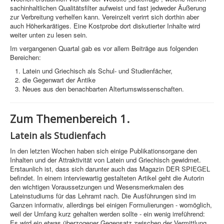
sachinhaltlichen Qualitätsfilter aufweist und fast jedweder Äußerung
zur Verbreitung verhelfen kann. Vereinzelt verirrt sich dorthin aber
auch Höherkarätiges. Eine Kostprobe dort diskutierter Inhalte wird
weiter unten zu lesen sein.
Im vergangenen Quartal gab es vor allem Beiträge aus folgenden
Bereichen:
Latein und Griechisch als Schul- und Studienfächer,
die Gegenwart der Antike
Neues aus den benachbarten Altertumswissenschaften.
Zum Themenbereich 1.
Latein als Studienfach
In den letzten Wochen haben sich einige Publikationsorgane den
Inhalten und der Attraktivität von Latein und Griechisch gewidmet.
Erstaunlich ist, dass sich darunter auch das Magazin DER SPIEGEL
befindet. In einem interviewartig gestalteten Artikel geht die Autorin
den wichtigen Voraussetzungen und Wesensmerkmalen des
Lateinstudiums für das Lehramt nach. Die Ausführungen sind im
Ganzen informativ, allerdings bei einigen Formulierungen - womöglich,
weil der Umfang kurz gehalten werden sollte - ein wenig irreführend:
Es wird ein etwas überzogener Gegensatz zwischen der Vermittlung