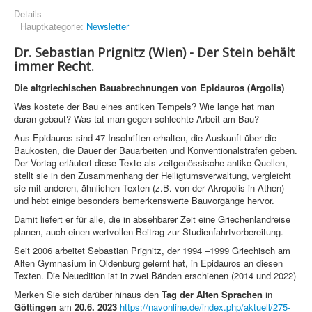
Details
Hauptkategorie:
Newsletter
Dr. Sebastian Prignitz (Wien) - Der Stein behält
immer Recht.
Die altgriechischen Bauabrechnungen von Epidauros (Argolis)
Was kostete der Bau eines antiken Tempels? Wie lange hat man
daran gebaut? Was tat man gegen schlechte Arbeit am Bau?
Aus Epidauros sind 47 Inschriften erhalten, die Auskunft über die
Baukosten, die Dauer der Bauarbeiten und Konventionalstrafen geben.
Der Vortag erläutert diese Texte als zeitgenössische antike Quellen,
stellt sie in den Zusammenhang der Heiligtumsverwaltung, vergleicht
sie mit anderen, ähnlichen Texten (z.B. von der Akropolis in Athen)
und hebt einige besonders bemerkenswerte Bauvorgänge hervor.
Damit liefert er für alle, die in absehbarer Zeit eine Griechenlandreise
planen, auch einen wertvollen Beitrag zur Studienfahrtvorbereitung.
Seit 2006 arbeitet Sebastian Prignitz, der 1994 –1999 Griechisch am
Alten Gymnasium in Oldenburg gelernt hat, in Epidauros an diesen
Texten. Die Neuedition ist in zwei Bänden erschienen (2014 und 2022)
Merken Sie sich darüber hinaus den
Tag der Alten Sprachen
in
Göttingen
am
20.6. 2023
https://navonline.de/index.php/aktuell/275-