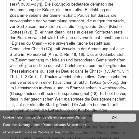
sei (ἡ συναγωγή). Die ἐκκλησία bedeutete demnach die
Versammlung der Bürger, die konstitutive Einrichtung des
Zusammenlebens der Gemeinschaft; Paulus hat daraus die
Vorwegnahme der Versammlung gemacht, die aufgerufen wurde,
vor Gott zusammenzutreten, als die l’«Église de Dieu» (Kirche
Gottes) (17)). B. erinnert daran, dass in diesen Kontexten stets
der Plural verwendet wird: L’«Église universelle est constituée des
«Églises du Christ»» (die universelle Kirche besteht aus
Gemeinden Christi (17)), mit Verweis in der Anmerkung auf eine
Stelle im Römerbrief (Anm. 2, Rm 16, 16). Dieser Gedanke steht
im Zusammenhang mit lokalen und besonderen Gemeinschaften
wie l‘«Église de Dieu qui est à Corinthe» ou comme l‘«Église des
Thessaloniciens qui sont en Dieu et dans le Christ» (17, Anm. 3, 1
Th 1, 1; 2 Co 1, 1). Paulus wendet sich an diese Gemeinschaften
und verortet sie in einer häuslichen Struktur, l’
oikos
(ὁ οἶκος)
,
der
im Lateinischen in
domus
und im Französischen in «
maisonnée
»
(Hausgemeinschaft) seine Entsprechung hat (18). B. hebt hervor,
dass in der griechischen Welt
maisonnée
die Basisgemeinschaft
ist, auf der sich die Stadt gründet. Die Autorin beschreibt mit
wenigen Strichen die Entwicklung der Kirche, die ihren
Ausgangspunkt bei diesen
maisonnées
genommen habe, also als
Cookies helfen uns bei der Bereitstellung unserer Dienste.
OK
l’«Église par maisonnées», über l’«Église de cité» bis schließlich l‘
Durch die Nutzung unserer Dienste erklären Sie sich damit
«Église d‘Empire» entstanden sei, in der Zeit der Regierung
Konstantins (18). Interessanterweise verwendet Paulus, wenn er
einverstanden, dass wir Cookies setzen.
Mehr erfahren...
sich an eine Gemeinde wendet, den Genitiv des Namens des