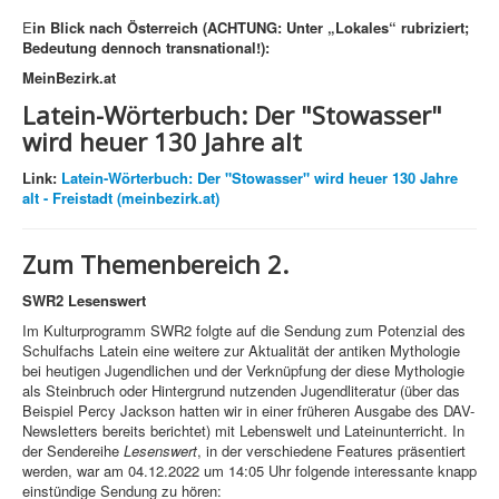
E
in Blick nach Österreich (ACHTUNG: Unter
„Lokales“ rubriziert;
Bedeutung dennoch
transnational!):
MeinBezirk.at
Latein-Wörterbuch:
Der "Stowasser"
wird heuer 130 Jahre alt
Link:
Latein-Wörterbuch: Der "Stowasser" wird heuer 130 Jahre
alt - Freistadt (meinbezirk.at)
Zum Themenbereich 2.
SWR2
Lesenswert
Im Kulturprogramm SWR2 folgte auf die Sendung zum Potenzial des
Schulfachs Latein eine weitere zur Aktualität der antiken Mythologie
bei heutigen Jugendlichen und der Verknüpfung der diese Mythologie
als Steinbruch oder Hintergrund nutzenden Jugendliteratur (über das
Beispiel Percy Jackson hatten wir in einer früheren Ausgabe des DAV-
Newsletters bereits berichtet) mit Lebenswelt und Lateinunterricht. In
der Sendereihe
Lesenswert
, in der verschiedene Features präsentiert
werden, war am 04.12.2022 um 14:05 Uhr folgende interessante knapp
einstündige Sendung zu hören: