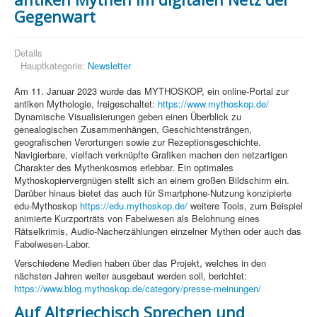
Gegenwart
Details
Hauptkategorie:
Newsletter
Am 11. Januar 2023 wurde das MYTHOSKOP, ein online-Portal zur
antiken Mythologie, freigeschaltet:
https://www.mythoskop.de/
Dynamische Visualisierungen geben einen Überblick zu
genealogischen Zusammenhängen, Geschichtensträngen,
geografischen Verortungen sowie zur Rezeptionsgeschichte.
Navigierbare, vielfach verknüpfte Grafiken machen den netzartigen
Charakter des Mythenkosmos erlebbar. Ein optimales
Mythoskopiervergnügen stellt sich an einem großen Bildschirm ein.
Darüber hinaus bietet das auch für Smartphone-Nutzung konzipierte
edu-Mythoskop
https://edu.mythoskop.de/
weitere Tools, zum Beispiel
animierte Kurzporträts von Fabelwesen als Belohnung eines
Rätselkrimis, Audio-Nacherzählungen einzelner Mythen oder auch das
Fabelwesen-Labor.
Verschiedene Medien haben über das Projekt, welches in den
nächsten Jahren weiter ausgebaut werden soll, berichtet:
https://www.blog.mythoskop.de/category/presse-meinungen/
Auf Altgriechisch Sprechen und