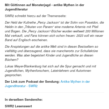
Mit Göttinnen auf Monsterjagd - antike Mythen in der
Jugendliteratur
SWR2 schreibt hierzu auf der Themenseite:
Der Held der Kultreihe „Percy Jackson“ ist der Sohn von Poseidon, die
Heldin in den „Tributen von Panem“ eine moderne Artemis mit Pfeil
und Bogen. Die „Percy Jackson“-Bücher wurden weltweit 200 Millionen
Mal verkauft, und Fans können sich schon freuen: 2023 soll ein neuer
Band auf Englisch erscheinen.
Die Anspielungen auf die antike Welt sind in diesen Bestsellern so
vielfältig und überzeugend, dass sie mancherorts zur Schullektüre
werden. Was aber begeistert Kinder und Jugendliche an diesen
Büchern?
Lukas Meyer-Blankenburg hat sich auf die Spur gemacht und mit
Jugendlichen, Mythenforschern, Lateinlehrern und Autorinnen
gesprochen.
Der Link zum Podcast der Sendung:
Antike Mythen in der
Jugendliteratur - SWR2
In derselben Sendereihe:
SWR2
Lesenswert