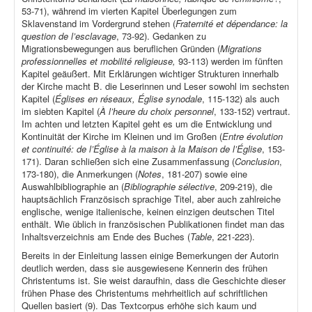
53-71), während im vierten Kapitel Überlegungen zum
Sklavenstand im Vordergrund stehen (
Fraternité et dépendance: la
question de l’esclavage
, 73-92). Gedanken zu
Migrationsbewegungen aus beruflichen Gründen (
Migrations
professionnelles et mobilité religieuse,
93-113) werden im fünften
Kapitel geäußert. Mit Erklärungen wichtiger Strukturen innerhalb
der Kirche macht B. die Leserinnen und Leser sowohl im sechsten
Kapitel (
Églises en réseaux, Église synodale
, 115-132) als auch
im siebten Kapitel (
À l’heure du choix personnel
, 133-152) vertraut.
Im achten und letzten Kapitel geht es um die Entwicklung und
Kontinuität der Kirche im Kleinen und im Großen (
Entre évolution
et continuité: de l’Église à la maison à la Maison de l’Église
, 153-
171). Daran schließen sich eine Zusammenfassung (
Conclusion
,
173-180), die Anmerkungen (
Notes
, 181-207) sowie eine
Auswahlbibliographie an (
Bibliographie sélective
, 209-219), die
hauptsächlich Französisch sprachige Titel, aber auch zahlreiche
englische, wenige italienische, keinen einzigen deutschen Titel
enthält. Wie üblich in französischen Publikationen findet man das
Inhaltsverzeichnis am Ende des Buches (
Table
, 221-223).
Bereits in der Einleitung lassen einige Bemerkungen der Autorin
deutlich werden, dass sie ausgewiesene Kennerin des frühen
Christentums ist. Sie weist daraufhin, dass die Geschichte dieser
frühen Phase des Christentums mehrheitlich auf schriftlichen
Quellen basiert (9). Das Textcorpus erhöhe sich kaum und