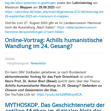
tag-der-alten-sprachen-in-goettingen
sowie den
Latinistentag
am
Marianum
Meppen
am
29.09.2023
vor!
https://navonline.de/index.php/start/allgemeines/273-latinistentag-am-
29-september-2023-am-marianum-in-meppen
Und bis zum 27. August 2023 gibt es im Landesmuseum Hannover
noch die Ausstellung „Nach Italien”:
https://www.landesmuseum-
hannover.de/ausstellungen-2/nach-italien/
Online-Vortrag: Achills humanistische
Wandlung im 24. Gesang?
Details
Hauptkategorie:
Newsletter
Ein beim DAV Südbaden gehaltener, je nach Bundesland
abiturrelevanter Vortrag für das Fach Griechisch
ist online:
Herrn Prof. Dr. Anton Bierl (Basel)
spricht darin über das Thema:
Achills humanistische Wandlung im 24. Gesang? Gedanken zu
Closure und Gesamtsinn der
Ilias
.
Der YouTube-Link ist:
https://youtu.be/b2WNAojuKCA
.
MYTHOSKOP. Das Geschichtennetz der
antiken Mythen im digitalen Netz der