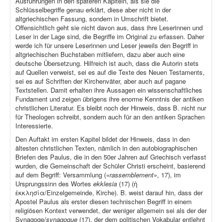
Ausführungen in den späteren Kapiteln, als sie die
Schlüsselbegriffe genau erklärt, diese aber nicht in der
altgriechischen Fassung, sondern in Umschrift bietet.
Offensichtlich geht sie nicht davon aus, dass ihre Leserinnen und
Leser in der Lage sind, die Begriffe im Original zu erfassen. Daher
werde ich für unsere Leserinnen und Leser jeweils den Begriff in
altgriechischen Buchstaben mitliefern, dazu aber auch eine
deutsche Übersetzung. Hilfreich ist auch, dass die Autorin stets
auf Quellen verweist, sei es auf die Texte des Neuen Testaments,
sei es auf Schriften der Kirchenväter, aber auch auf pagane
Textstellen. Damit erhalten ihre Aussagen ein wissenschaftliches
Fundament und zeigen übrigens ihre enorme Kenntnis der antiken
christlichen Literatur. Es bleibt noch der Hinweis, dass B. nicht nur
für Theologen schreibt, sondern auch für an den antiken Sprachen
Interessierte.
Den Auftakt im ersten Kapitel bildet der Hinweis, dass in den
ältesten christlichen Texten, nämlich in den autobiographischen
Briefen des Paulus, die in den 50er Jahren auf Griechisch verfasst
wurden, die Gemeinschaft der Schüler Christi erscheint, basierend
auf dem Begriff: Versammlung (
«rassemblement»
, 17), im
Ursprungssinn des Wortes
ekklesia
(17) (ἡ
ἐκκλησία/Einzelgemeinde, Kirche). B. weist darauf hin, dass der
Apostel Paulus als erster diesen technischen Begriff in einem
religiösen Kontext verwendet, der weniger allgemein sei als der der
Synagoge/
synagogue
(17), der dem politischen Vokabular entlehnt