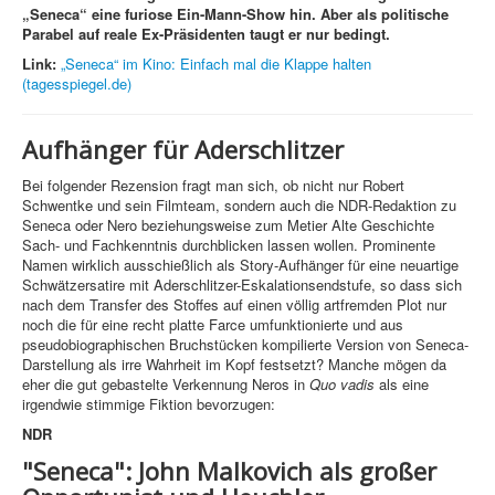
„Seneca“ eine furiose Ein-Mann-Show hin. Aber als politische
Parabel auf reale Ex-Präsidenten taugt er nur bedingt.
Link:
„Seneca“ im Kino: Einfach mal die Klappe halten
(tagesspiegel.de)
Aufhänger für Aderschlitzer
Bei folgender Rezension fragt man sich, ob nicht nur Robert
Schwentke und sein Filmteam, sondern auch die NDR-Redaktion zu
Seneca oder Nero beziehungsweise zum Metier Alte Geschichte
Sach- und Fachkenntnis durchblicken lassen wollen. Prominente
Namen wirklich ausschießlich als Story-Aufhänger für eine neuartige
Schwätzersatire mit Aderschlitzer-Eskalationsendstufe, so dass sich
nach dem Transfer des Stoffes auf einen völlig artfremden Plot nur
noch die für eine recht platte Farce umfunktionierte und aus
pseudobiographischen Bruchstücken kompilierte Version von Seneca-
Darstellung als irre Wahrheit im Kopf festsetzt? Manche mögen da
eher die gut gebastelte Verkennung Neros in
Quo vadis
als eine
irgendwie stimmige Fiktion bevorzugen:
NDR
"Seneca": John Malkovich als großer