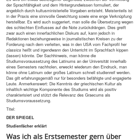
der Sprachfähigkeit und dem Hintergrundwissen formuliert, der
angeblich durch kultusministerielle Vorgaben entsteht. Meistenteils ist
in der Praxis eine sinnvolle Gewichtung sowie eine enge Verknüpfung
herstellbar. Es wird auch suggeriert, man solle die Übersetzung wegen
des schlechten Einflusses auf die Note zurückdrängen. Dies greift
zwar auch einen innerfachlichen Diskurs auf, kann jedoch in
Redaktionen beziehungsweise in journalistischen Kreisen zu der
Forderung nach dem verleiten, was in den USA vom Fachprofil her
classics
heißt und irgendwann den Unterricht im Sprachfach kippen
(lassen) könnte. Der Sachhinweis, man könne die
Studiumsvoraussetzung des Latinums an der Universität innerhalb
eines Semesters nachholen, erweckt wiederum den Eindruck, man
könne ohne Latinum oder großes Latinum schnell studienreif werden.
Das gilt erfahrungsgemäß nur für besonders befähigte und engagierte
Leute. Anmerkenswert: Die Kenntnis der griechischen Kultur als
inhaltlich wichtige Komponente des Studiums wird als positiv
charakterisiert und stützt die Relevanz des Graecums als
Studiumsvoraussetzung.
Titel:
DER SPIEGEL
Studienfächer erklärt
Was ich als Erstsemester gern über