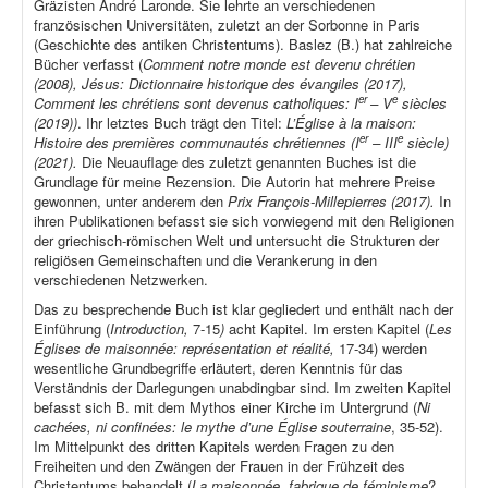
Gräzisten André Laronde. Sie lehrte an verschiedenen
französischen Universitäten, zuletzt an der Sorbonne in Paris
(Geschichte des antiken Christentums). Baslez (B.) hat zahlreiche
Bücher verfasst (
Comment notre monde est devenu chrétien
(2008), Jésus: Dictionnaire historique des évangiles (2017),
er
e
Comment les chrétiens sont devenus catholiques: I
– V
siècles
(2019))
. Ihr letztes Buch trägt den Titel:
L’Église à la maison:
er
e
Histoire des premières communautés chrétiennes (I
– III
siècle)
(2021).
Die Neuauflage des zuletzt genannten Buches ist die
Grundlage für meine Rezension. Die Autorin hat mehrere Preise
gewonnen, unter anderem den
Prix François-Millepierres (2017).
In
ihren Publikationen befasst sie sich vorwiegend mit den Religionen
der griechisch-römischen Welt und untersucht die Strukturen der
religiösen Gemeinschaften und die Verankerung in den
verschiedenen Netzwerken.
Das zu besprechende Buch ist klar gegliedert und enthält nach der
Einführung (
Introduction,
7-15
)
acht Kapitel. Im ersten Kapitel (
Les
Églises de maisonnée: représentation et réalité,
17-34) werden
wesentliche Grundbegriffe erläutert, deren Kenntnis für das
Verständnis der Darlegungen unabdingbar sind. Im zweiten Kapitel
befasst sich B. mit dem Mythos einer Kirche im Untergrund (
Ni
cachées, ni confinées: le mythe d’une Église souterraine
, 35-52).
Im Mittelpunkt des dritten Kapitels werden Fragen zu den
Freiheiten und den Zwängen der Frauen in der Frühzeit des
Christentums behandelt (
La maisonnée, fabrique de féminisme
?,