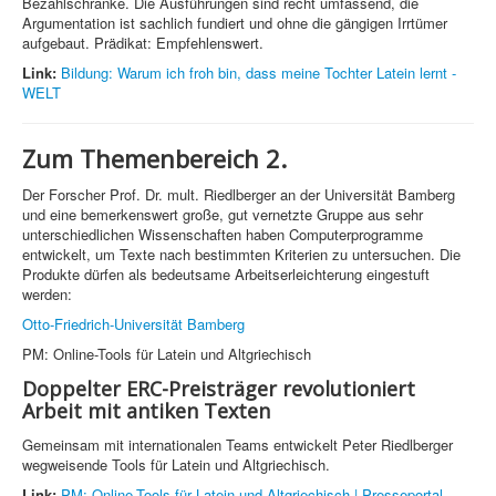
Bezahlschranke. Die Ausführungen sind recht umfassend, die
Argumentation ist sachlich fundiert und ohne die gängigen Irrtümer
aufgebaut. Prädikat: Empfehlenswert.
Link:
Bildung: Warum ich froh bin, dass meine Tochter Latein lernt -
WELT
Zum Themenbereich 2.
Der Forscher Prof. Dr. mult. Riedlberger an der Universität Bamberg
und eine bemerkenswert große, gut vernetzte Gruppe aus sehr
unterschiedlichen Wissenschaften haben Computerprogramme
entwickelt, um Texte nach bestimmten Kriterien zu untersuchen. Die
Produkte dürfen als bedeutsame Arbeitserleichterung eingestuft
werden:
Otto-Friedrich-Universität Bamberg
PM: Online-Tools für Latein und Altgriechisch
Doppelter ERC-Preisträger revolutioniert
Arbeit mit antiken Texten
Gemeinsam mit internationalen Teams entwickelt Peter Riedlberger
wegweisende Tools für Latein und Altgriechisch.
Link:
PM: Online-Tools für Latein und Altgriechisch | Presseportal