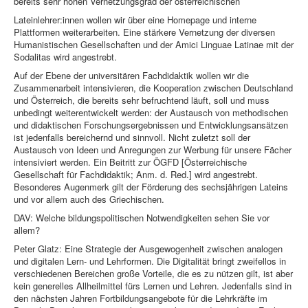
bereits sehr hohen Vernetzungsgrad der österreichischen
Lateinlehrer:innen wollen wir über eine Homepage und interne
Plattformen weiterarbeiten. Eine stärkere Vernetzung der diversen
Humanistischen Gesellschaften und der Amici Linguae Latinae mit der
Sodalitas wird angestrebt.
Auf der Ebene der universitären Fachdidaktik wollen wir die
Zusammenarbeit intensivieren, die Kooperation zwischen Deutschland
und Österreich, die bereits sehr befruchtend läuft, soll und muss
unbedingt weiterentwickelt werden: der Austausch von methodischen
und didaktischen Forschungsergebnissen und Entwicklungsansätzen
ist jedenfalls bereichernd und sinnvoll. Nicht zuletzt soll der
Austausch von Ideen und Anregungen zur Werbung für unsere Fächer
intensiviert werden. Ein Beitritt zur ÖGFD [Österreichische
Gesellschaft für Fachdidaktik; Anm. d. Red.] wird angestrebt.
Besonderes Augenmerk gilt der Förderung des sechsjährigen Lateins
und vor allem auch des Griechischen.
DAV: Welche bildungspolitischen Notwendigkeiten sehen Sie vor
allem?
Peter Glatz: Eine Strategie der Ausgewogenheit zwischen analogen
und digitalen Lern- und Lehrformen. Die Digitalität bringt zweifellos in
verschiedenen Bereichen große Vorteile, die es zu nützen gilt, ist aber
kein generelles Allheilmittel fürs Lernen und Lehren. Jedenfalls sind in
den nächsten Jahren Fortbildungsangebote für die Lehrkräfte im