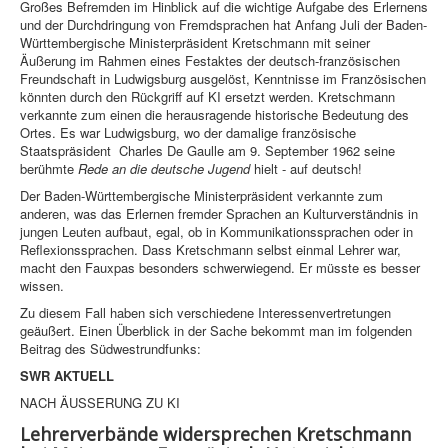
Großes Befremden im Hinblick auf die wichtige Aufgabe des Erlernens
und der Durchdringung von Fremdsprachen hat Anfang Juli der Baden-
Württembergische Ministerpräsident Kretschmann mit seiner
Äußerung im Rahmen eines Festaktes der deutsch-französischen
Freundschaft in Ludwigsburg ausgelöst, Kenntnisse im Französischen
könnten durch den Rückgriff auf KI ersetzt werden. Kretschmann
verkannte zum einen die herausragende historische Bedeutung des
Ortes. Es war Ludwigsburg, wo der damalige französische
Staatspräsident Charles De Gaulle am 9. September 1962 seine
berühmte
Rede an die deutsche Jugend
hielt - auf deutsch!
Der Baden-Württembergische Ministerpräsident verkannte zum
anderen, was das Erlernen fremder Sprachen an Kulturverständnis in
jungen Leuten aufbaut, egal, ob in Kommunikationssprachen oder in
Reflexionssprachen. Dass Kretschmann selbst einmal Lehrer war,
macht den Fauxpas besonders schwerwiegend. Er müsste es besser
wissen.
Zu diesem Fall haben sich verschiedene Interessenvertretungen
geäußert. Einen Überblick in der Sache bekommt man im folgenden
Beitrag des Südwestrundfunks:
SWR AKTUELL
NACH ÄUSSERUNG ZU KI
Lehrerverbände widersprechen Kretschmann