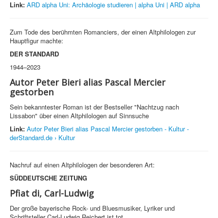
Link:
ARD alpha Uni: Archäologie studieren | alpha Uni | ARD alpha
Zum Tode des berühmten Romanciers, der einen Altphilologen zur
Hauptfigur machte:
DER STANDARD
1944–2023
Autor Peter Bieri alias Pascal Mercier
gestorben
Sein bekanntester Roman ist der Bestseller "Nachtzug nach
Lissabon" über einen Altphilologen auf Sinnsuche
Link:
Autor Peter Bieri alias Pascal Mercier gestorben - Kultur -
derStandard.de › Kultur
Nachruf auf einen Altphilologen der besonderen Art:
SÜDDEUTSCHE ZEITUNG
Pfiat di, Carl-Ludwig
Der große bayerische Rock- und Bluesmusiker, Lyriker und
Schriftsteller Carl-Ludwig Reichert ist tot.