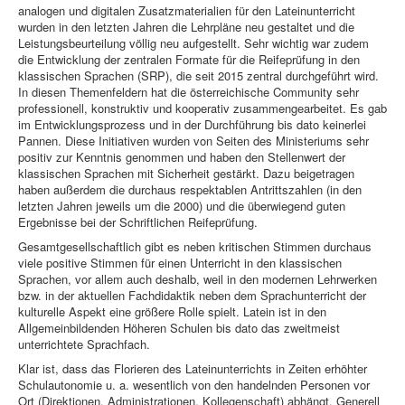
analogen und digitalen Zusatzmaterialien für den Lateinunterricht
wurden in den letzten Jahren die Lehrpläne neu gestaltet und die
Leistungsbeurteilung völlig neu aufgestellt. Sehr wichtig war zudem
die Entwicklung der zentralen Formate für die Reifeprüfung in den
klassischen Sprachen (SRP), die seit 2015 zentral durchgeführt wird.
In diesen Themenfeldern hat die österreichische Community sehr
professionell, konstruktiv und kooperativ zusammengearbeitet. Es gab
im Entwicklungsprozess und in der Durchführung bis dato keinerlei
Pannen. Diese Initiativen wurden von Seiten des Ministeriums sehr
positiv zur Kenntnis genommen und haben den Stellenwert der
klassischen Sprachen mit Sicherheit gestärkt. Dazu beigetragen
haben außerdem die durchaus respektablen Antrittszahlen (in den
letzten Jahren jeweils um die 2000) und die überwiegend guten
Ergebnisse bei der Schriftlichen Reifeprüfung.
Gesamtgesellschaftlich gibt es neben kritischen Stimmen durchaus
viele positive Stimmen für einen Unterricht in den klassischen
Sprachen, vor allem auch deshalb, weil in den modernen Lehrwerken
bzw. in der aktuellen Fachdidaktik neben dem Sprachunterricht der
kulturelle Aspekt eine größere Rolle spielt. Latein ist in den
Allgemeinbildenden Höheren Schulen bis dato das zweitmeist
unterrichtete Sprachfach.
Klar ist, dass das Florieren des Lateinunterrichts in Zeiten erhöhter
Schulautonomie u. a. wesentlich von den handelnden Personen vor
Ort (Direktionen, Administrationen, Kollegenschaft) abhängt. Generell