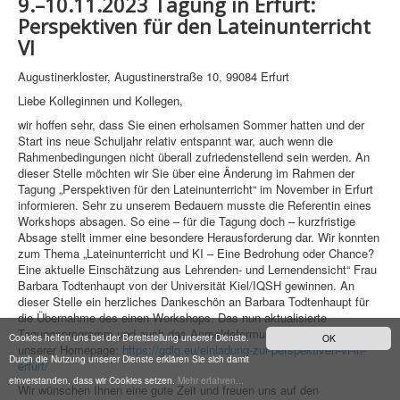
9.–10.11.2023 Tagung in Erfurt:
Perspektiven für den Lateinunterricht
VI
Augustinerkloster, Augustinerstraße 10, 99084 Erfurt
Liebe Kolleginnen und Kollegen,
wir hoffen sehr, dass Sie einen erholsamen Sommer hatten und der
Start ins neue Schuljahr relativ entspannt war, auch wenn die
Rahmenbedingungen nicht überall zufriedenstellend sein werden. An
dieser Stelle möchten wir Sie über eine Änderung im Rahmen der
Tagung „Perspektiven für den Lateinunterricht“ im November in Erfurt
informieren. Sehr zu unserem Bedauern musste die Referentin eines
Workshops absagen. So eine – für die Tagung doch – kurzfristige
Absage stellt immer eine besondere Herausforderung dar. Wir konnten
zum Thema „Lateinunterricht und KI – Eine Bedrohung oder Chance?
Eine aktuelle Einschätzung aus Lehrenden- und Lernendensicht“ Frau
Barbara Todtenhaupt von der Universität Kiel/IQSH gewinnen. An
dieser Stelle ein herzliches Dankeschön an Barbara Todtenhaupt für
die Übernahme des einen Workshops. Das nun aktualisierte
Tagungsprogramm und auch das Anmeldeformular finden Sie auf
Cookies helfen uns bei der Bereitstellung unserer Dienste.
OK
unserer Homepage:
https://gdlg.eu/einladung-zur-perspektiven-vi-in-
Durch die Nutzung unserer Dienste erklären Sie sich damit
erfurt/
einverstanden, dass wir Cookies setzen.
Mehr erfahren...
Wir wünschen Ihnen eine gute Zeit und freuen uns auf den