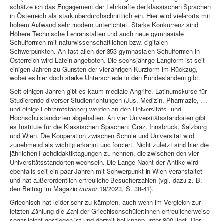
schätze ich das Engagement der Lehrkräfte der klassischen Sprachen
in Österreich als stark überdurchschnittlich ein. Hier wird vielerorts mit
hohem Aufwand sehr modern unterrichtet. Starke Konkurrenz sind
Höhere Technische Lehranstalten und auch neue gymnasiale
Schulformen mit naturwissenschaftlichen bzw. digitalen
Schwerpunkten. An fast allen der 353 gymnasialen Schulformen in
Österreich wird Latein angeboten. Die sechsjährige Langform ist seit
einigen Jahren zu Gunsten der vierjährigen Kurzform im Rückzug,
wobei es hier doch starke Unterschiede in den Bundesländern gibt.
Seit einigen Jahren gibt es kaum mediale Angriffe. Latinumskurse für
Studierende diverser Studienrichtungen (Jus, Medizin, Pharmazie, …
und einige Lehramtsfächer) werden an den Universitäts- und
Hochschulstandorten abgehalten. An vier Universitätsstandorten gibt
es Institute für die Klassischen Sprachen: Graz, Innsbruck, Salzburg
und Wien. Die Kooperation zwischen Schule und Universität wird
zunehmend als wichtig erkannt und forciert. Nicht zuletzt sind hier die
jährlichen Fachdidaktiktagungen zu nennen, die zwischen den vier
Universitätsstandorten wechseln. Die Lange Nacht der Antike wird
ebenfalls seit ein paar Jahren mit Schwerpunkt in Wien veranstaltet
und hat außerordentlich erfreuliche Besucherzahlen (vgl. dazu z. B.
den Beitrag im Magazin
cursor
19/2023, S. 38-41).
Griechisch hat leider sehr zu kämpfen, auch wenn im Vergleich zur
letzten Zählung die Zahl der Griechischschüler:innen erfreulicherweise
sogar leicht gestiegen ist und derzeit bei knapp unter 800 liegt. Der