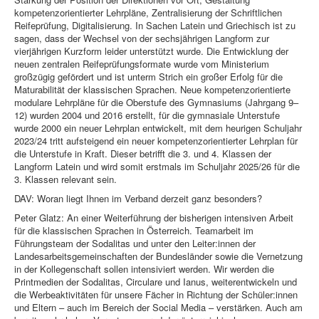
kompetenzorientierter Lehrpläne, Zentralisierung der Schriftlichen
Reifeprüfung, Digitalisierung. In Sachen Latein und Griechisch ist zu
sagen, dass der Wechsel von der sechsjährigen Langform zur
vierjährigen Kurzform leider unterstützt wurde. Die Entwicklung der
neuen zentralen Reifeprüfungsformate wurde vom Ministerium
großzügig gefördert und ist unterm Strich ein großer Erfolg für die
Maturabilität der klassischen Sprachen. Neue kompetenzorientierte
modulare Lehrpläne für die Oberstufe des Gymnasiums (Jahrgang 9–
12) wurden 2004 und 2016 erstellt, für die gymnasiale Unterstufe
wurde 2000 ein neuer Lehrplan entwickelt, mit dem heurigen Schuljahr
2023/24 tritt aufsteigend ein neuer kompetenzorientierter Lehrplan für
die Unterstufe in Kraft. Dieser betrifft die 3. und 4. Klassen der
Langform Latein und wird somit erstmals im Schuljahr 2025/26 für die
3. Klassen relevant sein.
DAV: Woran liegt Ihnen im Verband derzeit ganz besonders?
Peter Glatz: An einer Weiterführung der bisherigen intensiven Arbeit
für die klassischen Sprachen in Österreich. Teamarbeit im
Führungsteam der Sodalitas und unter den Leiter:innen der
Landesarbeitsgemeinschaften der Bundesländer sowie die Vernetzung
in der Kollegenschaft sollen intensiviert werden. Wir werden die
Printmedien der Sodalitas, Circulare und Ianus, weiterentwickeln und
die Werbeaktivitäten für unsere Fächer in Richtung der Schüler:innen
und Eltern – auch im Bereich der Social Media – verstärken. Auch am