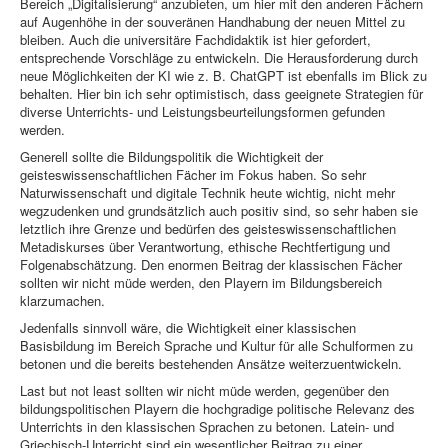
Bereich „Digitalisierung“ anzubieten, um hier mit den anderen Fächern
auf Augenhöhe in der souveränen Handhabung der neuen Mittel zu
bleiben. Auch die universitäre Fachdidaktik ist hier gefordert,
entsprechende Vorschläge zu entwickeln. Die Herausforderung durch
neue Möglichkeiten der KI wie z. B. ChatGPT ist ebenfalls im Blick zu
behalten. Hier bin ich sehr optimistisch, dass geeignete Strategien für
diverse Unterrichts- und Leistungsbeurteilungsformen gefunden
werden.
Generell sollte die Bildungspolitik die Wichtigkeit der
geisteswissenschaftlichen Fächer im Fokus haben. So sehr
Naturwissenschaft und digitale Technik heute wichtig, nicht mehr
wegzudenken und grundsätzlich auch positiv sind, so sehr haben sie
letztlich ihre Grenze und bedürfen des geisteswissenschaftlichen
Metadiskurses über Verantwortung, ethische Rechtfertigung und
Folgenabschätzung. Den enormen Beitrag der klassischen Fächer
sollten wir nicht müde werden, den Playern im Bildungsbereich
klarzumachen.
Jedenfalls sinnvoll wäre, die Wichtigkeit einer klassischen
Basisbildung im Bereich Sprache und Kultur für alle Schulformen zu
betonen und die bereits bestehenden Ansätze weiterzuentwickeln.
Last but not least sollten wir nicht müde werden, gegenüber den
bildungspolitischen Playern die hochgradige politische Relevanz des
Unterrichts in den klassischen Sprachen zu betonen. Latein- und
Griechisch-Unterricht sind ein wesentlicher Beitrag zu einer