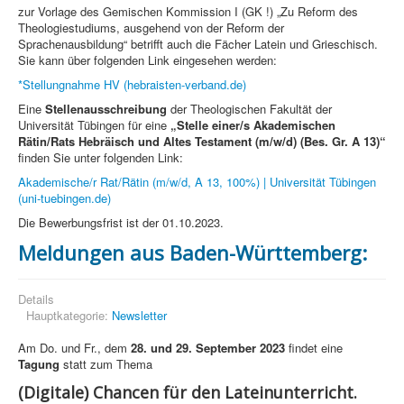
zur Vorlage des Gemischen Kommission I (GK !) „Zu Reform des
Theologiestudiums, ausgehend von der Reform der
Sprachenausbildung“ betrifft auch die Fächer Latein und Grieschisch.
Sie kann über folgenden Link eingesehen werden:
*Stellungnahme HV (hebraisten-verband.de)
Eine
Stellenausschreibung
der Theologischen Fakultät der
Universität Tübingen für eine
„Stelle einer/s Akademischen
Rätin/Rats Hebräisch und Altes Testament (m/w/d) (Bes. Gr. A 13)“
finden Sie unter folgenden Link:
Akademische/r Rat/Rätin (m/w/d, A 13, 100%) | Universität Tübingen
(uni-tuebingen.de)
Die Bewerbungsfrist ist der 01.10.2023.
Meldungen aus Baden-Württemberg:
Details
Hauptkategorie:
Newsletter
Am Do. und Fr., dem
28. und 29. September 2023
findet eine
Tagung
statt zum Thema
(Digitale) Chancen für den Lateinunterricht.