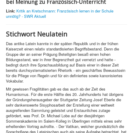
bei Meinung zu Französisch-Unterricht
Link:
Kritik an Kretschmann: Französisch lernen in der Schule
unnötig? - SWR Aktuell
Stichwort Neulatein
Das antike Latein kannte in der späten Republik und in der frühen
Kaiserzeit einen relativ standardisierten Begriffsbestand. Denn die
Gruppe der an seiner Prägung Beteiligten besaß einen hohen
Bildungsstand, war in ihrer Begrenztheit gut vernetzt und hatte -
bedingt durch ihre Sprachausbildung auf Basis einer in dieser Zeit
bereits durchsystematisierten Rhetorik - ein geschärftes Bewusstsein
für die Pflege von Regeln und für ein definiertes sowie kanonisiertes
Vokabular.
Mit gewissen Fragilitäten gab es das auch ab der Zeit des
Humanismus. Für die erste Hälfte des 20. Jahrhunderts hat übrigens
der Gründungsherausgeber der Stuttgarter Zeitung Josef Eberle die
sehr dankenswerte Sisyphosarbeit der Erstellung einer weltweit
ausgreifenden Sammlung geleistet und Erstaunliches zutage
gefördert, was Prof. Dr. Michael Lobe auf der diesjährigen
Sommerakademie im Salem-Kolleg in Überlingen mittels eines sehr
erhellenden Vortrag aufrollte. - Der Vatikan, welcher grundsätzlich die
Sprachpflege des Lateinischen auch als seine Aufgabe betrachtet, hat