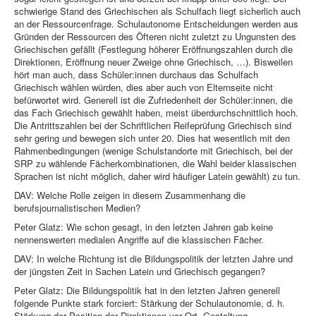
schwierige Stand des Griechischen als Schulfach liegt sicherlich auch
an der Ressourcenfrage. Schulautonome Entscheidungen werden aus
Gründen der Ressourcen des Öfteren nicht zuletzt zu Ungunsten des
Griechischen gefällt (Festlegung höherer Eröffnungszahlen durch die
Direktionen, Eröffnung neuer Zweige ohne Griechisch, …). Bisweilen
hört man auch, dass Schüler:innen durchaus das Schulfach
Griechisch wählen würden, dies aber auch von Elternseite nicht
befürwortet wird. Generell ist die Zufriedenheit der Schüler:innen, die
das Fach Griechisch gewählt haben, meist überdurchschnittlich hoch.
Die Antrittszahlen bei der Schriftlichen Reifeprüfung Griechisch sind
sehr gering und bewegen sich unter 20. Dies hat wesentlich mit den
Rahmenbedingungen (wenige Schulstandorte mit Griechisch, bei der
SRP zu wählende Fächerkombinationen, die Wahl beider klassischen
Sprachen ist nicht möglich, daher wird häufiger Latein gewählt) zu tun.
DAV: Welche Rolle zeigen in diesem Zusammenhang die
berufsjournalistischen Medien?
Peter Glatz: Wie schon gesagt, in den letzten Jahren gab keine
nennenswerten medialen Angriffe auf die klassischen Fächer.
DAV: In welche Richtung ist die Bildungspolitik der letzten Jahre und
der jüngsten Zeit in Sachen Latein und Griechisch gegangen?
Peter Glatz: Die Bildungspolitik hat in den letzten Jahren generell
folgende Punkte stark forciert: Stärkung der Schulautonomie, d. h.
Stärkung der Position der Direktionen vor Ort, Gestaltung