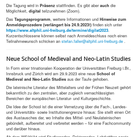
Die Tagung wird in
Präsenz
stattfinden. Es gibt aber
auch
die
Möglichkeit,
digital
teilzunehmen (Zoom).
Das
Tagungsprogramm
, weitere Informationen und
Hinweise zum
Anmeldeprozedere (verlängert bis 24.9.2023!)
finden sich unter
https://www.altphil.uni-freiburg.de/termine/digilat2023
.
Kurzentschlossene können selbst nach Anmeldeschluss noch einen
Teilnahmewunsch schicken an
stefan.faller@altphil.uni-freiburg.de
.
Neue School of Medieval and Neo-Latin Studies
In Form einer trinationalen Kooperation der Universitäten Freiburg i.Br.,
Innsbruck und Zürich wird am 29.9.2023 eine neue
School of
Medieval and Neo-Latin Studies
aus der Taufe gehoben.
Die lateinische Literatur des Mittelalters und der Frühen Neuzeit gehört
bekanntlich zu den zentralen, aber zugleich vernachlässigten
Bereichen der europäischen Literatur- und Kulturgeschichte.
Die Idee der School ist die einer Vernetzung über die Fach-, Landes-
und Universitäts- sowie Institutionengrenze hinaus: Sie stellt einen Ort
des Austausches dar, wo Inhalte des Mittel- und Neulateinischen
gebündelt, aufbereitet und verbreitet werden – für eine Fachcommunity
und darüber hinaus.
Ab dem WS23/24 wird Studierenden, Doktoranden, Lehrkräften sowie