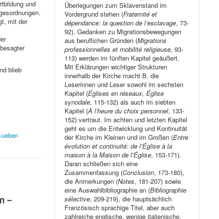
rtbildung und
Überlegungen zum Sklavenstand im
agesordnungen.
Vordergrund stehen (
Fraternité et
t, mit der
dépendance: la question de l’esclavage
, 73-
92). Gedanken zu Migrationsbewegungen
er
aus beruflichen Gründen (
Migrations
 besagter
professionnelles et mobilité religieuse,
93-
113) werden im fünften Kapitel geäußert.
Mit Erklärungen wichtiger Strukturen
nd blieb
innerhalb der Kirche macht B. die
Leserinnen und Leser sowohl im sechsten
Kapitel (
Églises en réseaux, Église
synodale
, 115-132) als auch im siebten
Kapitel (
À l’heure du choix personnel
, 133-
152) vertraut. Im achten und letzten Kapitel
geht es um die Entwicklung und Kontinuität
-ueber-
der Kirche im Kleinen und im Großen (
Entre
évolution et continuité: de l’Église à la
maison à la Maison de l’Église
, 153-171).
Daran schließen sich eine
Zusammenfassung (
Conclusion
, 173-180),
die Anmerkungen (
Notes
, 181-207) sowie
eine Auswahlbibliographie an (
Bibliographie
sélective
, 209-219), die hauptsächlich
m –
Französisch sprachige Titel, aber auch
zahlreiche englische, wenige italienische,