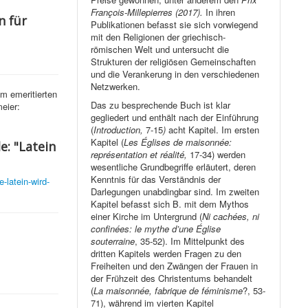
François-Millepierres (2017).
In ihren
n für
Publikationen befasst sie sich vorwiegend
mit den Religionen der griechisch-
römischen Welt und untersucht die
Strukturen der religiösen Gemeinschaften
und die Verankerung in den verschiedenen
Netzwerken.
m emeritierten
Das zu besprechende Buch ist klar
eier:
gegliedert und enthält nach der Einführung
(
Introduction,
7-15
)
acht Kapitel. Im ersten
Kapitel (
Les Églises de maisonnée:
e: "Latein
représentation et réalité,
17-34) werden
wesentliche Grundbegriffe erläutert, deren
Kenntnis für das Verständnis der
-latein-wird-
Darlegungen unabdingbar sind. Im zweiten
Kapitel befasst sich B. mit dem Mythos
einer Kirche im Untergrund (
Ni cachées, ni
confinées: le mythe d’une Église
souterraine
, 35-52). Im Mittelpunkt des
dritten Kapitels werden Fragen zu den
Freiheiten und den Zwängen der Frauen in
der Frühzeit des Christentums behandelt
(
La maisonnée, fabrique de féminisme
?, 53-
71), während im vierten Kapitel