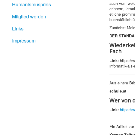
auch vom weidl
Humanismuspreis
erinnern, jema
etliche promine
Mitglied werden
buchstäblich ü
Zunächst Meld
Links
DER STANDA
Impressum
Wiederkeh
Fach
Link:
https://w
informatik-als
Aus einem Bild
schule.at
Wer von d
Link:
https://
Ein Artikel zur
Kronen Zeitu