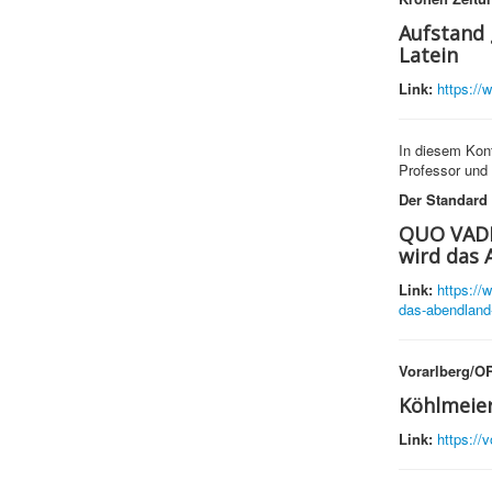
Aufstand 
Latein
Link:
https://
In diesem Kon
Professor und 
Der Standard
QUO VADIS
wird das 
Link:
https://
das-abendland-
Vorarlberg/OR
Köhlmeier
Link:
https://v