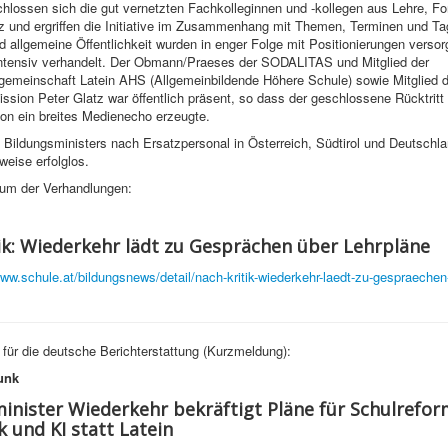
hlossen sich die gut vernetzten Fachkolleginnen und -kollegen aus Lehre, Fo
z und ergriffen die Initiative im Zusammenhang mit Themen, Terminen und T
nd allgemeine Öffentlichkeit wurden in enger Folge mit Positionierungen versorg
 intensiv verhandelt. Der Obmann/Praeses der SODALITAS und Mitglied der
gemeinschaft Latein AHS (Allgemeinbildende Höhere Schule) sowie Mitglied d
sion Peter Glatz war öffentlich präsent, so dass der geschlossene Rücktritt
n ein breites Medienecho erzeugte.
Bildungsministers nach Ersatzpersonal in Österreich, Südtirol und Deutschla
eise erfolglos.
um der Verhandlungen:
ik: Wiederkehr lädt zu Gesprächen über Lehrpläne
www.schule.at/bildungsnews/detail/nach-kritik-wiederkehr-laedt-zu-gespraechen
d für die deutsche Berichterstattung (Kurzmeldung):
unk
inister Wiederkehr bekräftigt Pläne für Schulrefor
k und KI statt Latein