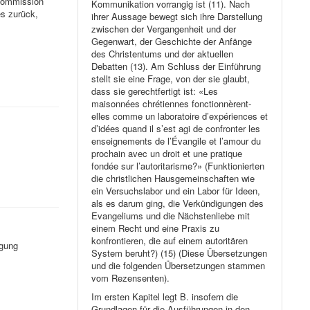
nkommission
Kommunikation vorrangig ist (11). Nach
es zurück,
ihrer Aussage bewegt sich ihre Darstellung
zwischen der Vergangenheit und der
Gegenwart, der Geschichte der Anfänge
des Christentums und der aktuellen
Debatten (13). Am Schluss der Einführung
stellt sie eine Frage, von der sie glaubt,
dass sie gerechtfertigt ist: «Les
maisonnées chrétiennes fonctionnèrent-
elles comme un laboratoire d’expériences et
d’idées quand il s’est agi de confronter les
enseignements de l’Évangile et l’amour du
prochain avec un droit et une pratique
fondée sur l’autoritarisme?» (Funktionierten
die christlichen Hausgemeinschaften wie
ein Versuchslabor und ein Labor für Ideen,
als es darum ging, die Verkündigungen des
Evangeliums und die Nächstenliebe mit
einem Recht und eine Praxis zu
konfrontieren, die auf einem autoritären
rgung
System beruht?) (15) (Diese Übersetzungen
und die folgenden Übersetzungen stammen
vom Rezensenten).
Im ersten Kapitel legt B. insofern die
Grundlagen für die Ausführungen in den