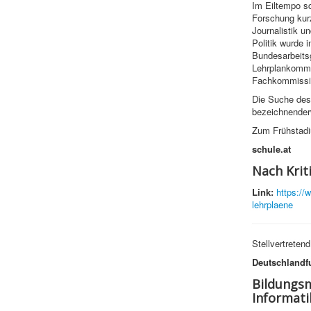
Im Eiltempo sc
Forschung kur
Journalistik u
Politik wurde
Bundesarbeits
Lehrplankommis
Fachkommissio
Die Suche des 
bezeichnenderw
Zum Frühstadi
schule.at
Nach Krit
Link:
https://
lehrplaene
Stellvertreten
Deutschlandf
Bildungsm
Informati