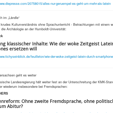
www.diepresse.com/20758015/alles-nur-geruempel-es-geht-um-mehr-als-latein
h im „Ländle“
rudes Kulturverständnis ohne Sprachunterricht - Betrachtungen mit einem w
f die Archäologie an der Humboldt-Universität:
ck
ng klassischer Inhalte: Wie der woke Zeitgeist Latei
es ersetzen will
www.tichyseinblick.de/feuilleton/wie-der-woke-zeitgeist-latein-durch-smartphon
ersachsen geht es weiter
sische Landesregierung hält weiter fest an der Unterschreitung der KMK-Sta
ier wiederum insbesondere bei Fremdsprachen:
HERS
nreform: Ohne zweite Fremdsprache, ohne politisc
um Abitur?