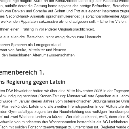
orgestrige magere Skills an der Benutzeroberfläche digitaler Paralleluniverse
, mithilfe derer die Gattung homo sapiens das stetige Befruchten, Bereicher
ln von Denken und Sprache auf Schritt und Tritt aus eigener Inspiration zug
es Second-hand- Arsenals sprachsimulierender, ja sprachparodierender Algor
werkelnden Apparaten sukzessive ab- und aufgeben soll. – Eine irre Vision.
hnen einen Frühling in vollendeter Originalsprachlichkeit.
e aus allen drei Bereichen, nicht wenig davon zum Unterricht:
ischen Sprachen als Lerngegenstand
art von Antike, Mittelalter und Neuzeit
 den benachbarten Altertumswissenschaften
menbereich 1.
hs Regierung gegen Latein
zten DAV-Newsletter hatten wir über eine Mitte November 2025 in der Tagespr
e Ankündigung berichtet (Kronen-Zeitung: Minister will tote Sprachen aus Lehrp
d wurde im Januar dieses Jahres vom österreichischen Bildungsminister Chri
 Plan verkündet, Latein und alle zweiten Fremdsprachen in der Abiturstufe d
enden Gymnasialtyps zugunsten der Neueinrichtung des wolkigen Trendkompo
e“ auf zwei Wochenstunden zu kürzen. Wer sich auskennt, weiß, dass eine 
Schwelle von mindestens drei Wochenstunden bestenfalls als AG-Liebhaberei 
 Fach mit soliden Fortschrittserwartungen zu unterrichten ist. Begleitet wurde 