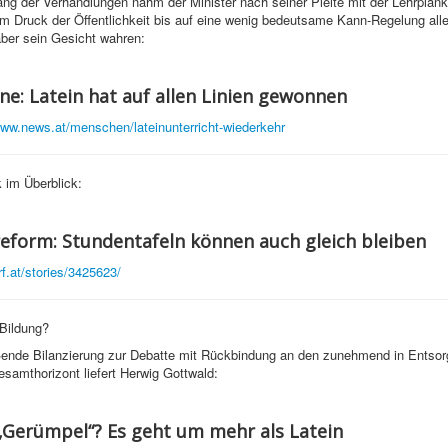
ng der Verhandlungen nahm der Minister nach seiner Pleite mit der Lehrpla
m Druck der Öffentlichkeit bis auf eine wenig bedeutsame Kann-Regelung all
ber sein Gesicht wahren:
ne: Latein hat auf allen Linien gewonnen
www.news.at/menschen/lateinunterricht-wiederkehr
 im Überblick:
eform: Stundentafeln können auch gleich bleiben
rf.at/stories/3425623/
Bildung?
ßende Bilanzierung zur Debatte mit Rückbindung an den zunehmend in Entso
esamthorizont liefert Herwig Gottwald:
 „Gerümpel“? Es geht um mehr als Latein