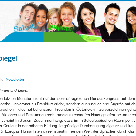
piegel
ie:
Newsletter
innen und Leser,
den letzten Monaten nicht nur den sehr ertragreichen Bundeskongress auf de
ethe-Universität zu Frankfurt erlebt, sondern auch neuerliche Angriffe auf d
rachen – diesmal bei unseren Freunden in Österreich – zu verzeichnen geha
Aktionen und Reaktionen recht medienintensiv frei Haus geliefert bekomme
 scheint in diesem Zusammenhang, dass im mitteleuropäischen Raum politis
r Couleur in der höheren Bildung tiefgründige Durchdringung eigener und frem
r für Europas Humanisten daseinsbestimmenden Welt der Sprachen durch das 