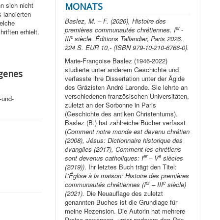
MONATS
n sich nicht
 lancierten
Baslez, M. – F. (2026), Histoire des
welche
er
premières communautés chrétiennes. I
-
iften erhielt.
e
III
siècle. Éditions Tallandier, Paris 2026.
224 S. EUR 10,- (ISBN 979-10-210-6766-0).
Marie-Françoise Baslez (1946-2022)
studierte unter anderem Geschichte und
igenes
verfasste ihre Dissertation unter der Ägide
des Gräzisten André Laronde. Sie lehrte an
verschiedenen französischen Universitäten,
-und-
zuletzt an der Sorbonne in Paris
(Geschichte des antiken Christentums).
Baslez (B.) hat zahlreiche Bücher verfasst
(
Comment notre monde est devenu chrétien
(2008), Jésus: Dictionnaire historique des
évangiles (2017), Comment les chrétiens
er
e
sont devenus catholiques: I
– V
siècles
(2019))
. Ihr letztes Buch trägt den Titel:
L’Église à la maison: Histoire des premières
er
e
communautés chrétiennes (I
– III
siècle)
(2021).
Die Neuauflage des zuletzt
genannten Buches ist die Grundlage für
meine Rezension. Die Autorin hat mehrere
Preise gewonnen, unter anderem den
Prix