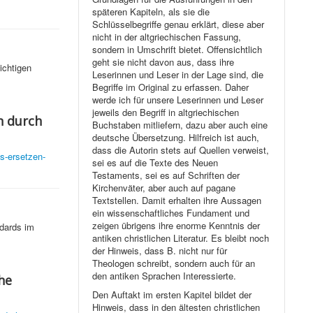
späteren Kapiteln, als sie die
Schlüsselbegriffe genau erklärt, diese aber
nicht in der altgriechischen Fassung,
sondern in Umschrift bietet. Offensichtlich
geht sie nicht davon aus, dass ihre
ichtigen
Leserinnen und Leser in der Lage sind, die
Begriffe im Original zu erfassen. Daher
werde ich für unsere Leserinnen und Leser
jeweils den Begriff in altgriechischen
n durch
Buchstaben mitliefern, dazu aber auch eine
deutsche Übersetzung. Hilfreich ist auch,
dass die Autorin stets auf Quellen verweist,
es-ersetzen-
sei es auf die Texte des Neuen
Testaments, sei es auf Schriften der
Kirchenväter, aber auch auf pagane
Textstellen. Damit erhalten ihre Aussagen
ein wissenschaftliches Fundament und
zeigen übrigens ihre enorme Kenntnis der
ndards im
antiken christlichen Literatur. Es bleibt noch
der Hinweis, dass B. nicht nur für
Theologen schreibt, sondern auch für an
den antiken Sprachen Interessierte.
he
Den Auftakt im ersten Kapitel bildet der
Hinweis, dass in den ältesten christlichen