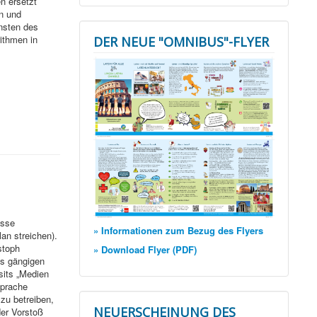
n ersetzt
n und
unsten des
ithmen in
DER NEUE "OMNIBUS"-FLYER
esse
» Informationen zum Bezug des Flyers
lan streichen).
stoph
» Download Flyer (PDF)
es gängigen
sits „Medien
Sprache
zu betreiben,
NEUERSCHEINUNG DES
der Vorstoß