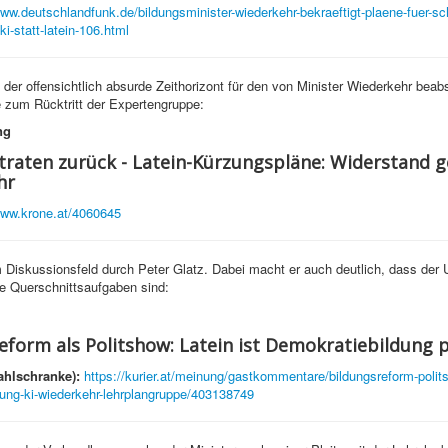
www.deutschlandfunk.de/bildungsminister-wiederkehr-bekraeftigt-plaene-fuer-sc
ki-statt-latein-106.html
der offensichtlich absurde Zeithorizont für den von Minister Wiederkehr beabs
e zum Rücktritt der Expertengruppe:
ng
traten zurück - Latein-Kürzungspläne: Widerstand 
hr
www.krone.at/4060645
Diskussionsfeld durch Peter Glatz. Dabei macht er auch deutlich, dass der
e Querschnittsaufgaben sind:
eform als Politshow: Latein ist Demokratiebildung 
ahlschranke):
https://kurier.at/meinung/gastkommentare/bildungsreform-polits
ung-ki-wiederkehr-lehrplangruppe/403138749