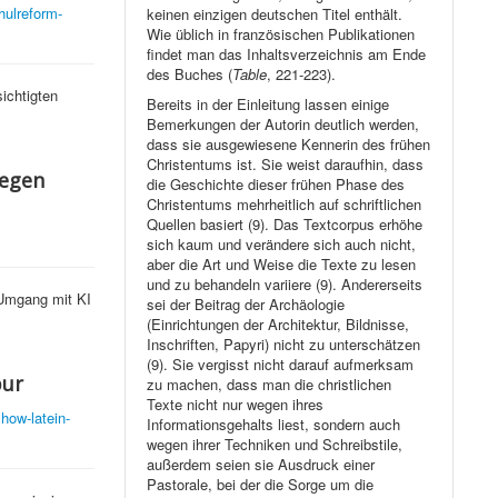
hulreform-
keinen einzigen deutschen Titel enthält.
Wie üblich in französischen Publikationen
findet man das Inhaltsverzeichnis am Ende
des Buches (
Table
, 221-223).
ichtigten
Bereits in der Einleitung lassen einige
Bemerkungen der Autorin deutlich werden,
dass sie ausgewiesene Kennerin des frühen
Christentums ist. Sie weist daraufhin, dass
gegen
die Geschichte dieser frühen Phase des
Christentums mehrheitlich auf schriftlichen
Quellen basiert (9). Das Textcorpus erhöhe
sich kaum und verändere sich auch nicht,
aber die Art und Weise die Texte zu lesen
und zu behandeln variiere (9). Andererseits
 Umgang mit KI
sei der Beitrag der Archäologie
(Einrichtungen der Architektur, Bildnisse,
Inschriften, Papyri) nicht zu unterschätzen
(9). Sie vergisst nicht darauf aufmerksam
pur
zu machen, dass man die christlichen
Texte nicht nur wegen ihres
how-latein-
Informationsgehalts liest, sondern auch
wegen ihrer Techniken und Schreibstile,
außerdem seien sie Ausdruck einer
Pastorale, bei der die Sorge um die