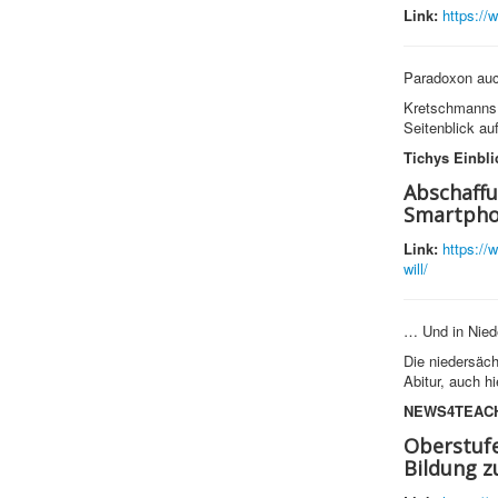
Link:
https://
Paradoxon auc
Kretschmanns k
Seitenblick au
Tichys Einbli
Abschaffu
Smartphon
Link:
https://
will/
… Und in Nied
Die niedersäch
Abitur, auch h
NEWS4TEAC
Oberstufe
Bildung z