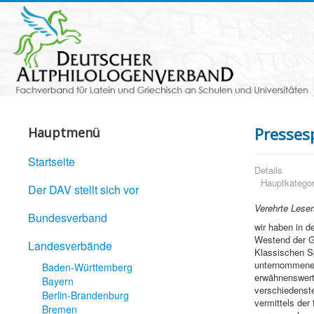
Presses
Hauptmenü
Startseite
Details
Hauptkategor
Der DAV stellt sich vor
Verehrte Leser
Bundesverband
wir haben in 
Westend der Go
Landesverbände
Klassischen Sp
unternommene 
Baden-Württemberg
erwähnenswert
Bayern
verschiedenste
Berlin-Brandenburg
vermittels de
Bremen