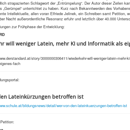
ich strapazierten Schlagwort der „Entrümpelung“. Der Autor dieser Zeilen kan
ls „Gerümpel“ unterrichtet zu haben. Kurz nach Bekanntwerden des Vorhabens
nte Intellektuelle, allen voran Elfriede Jelinek, ein Schreiben samt Petition, 
ber Nacht außerordentliche Resonanz erfuhr und letztlich über 40.000 Unterschr
ungen zur Frühphase der Entwicklung:
RD
r will weniger Latein, mehr KI und Informatik als e
ww.derstandard.at/story/3000000306411/wiederkehr-will-weniger-latein-mehr-ki
-eigenes-fach
ungsportal:
en Lateinkürzungen betroffen ist
www.schule.at/bildungsnews/detail/wer-von-den-lateinkuerzungen-betroffen-ist
 Petition:
ng