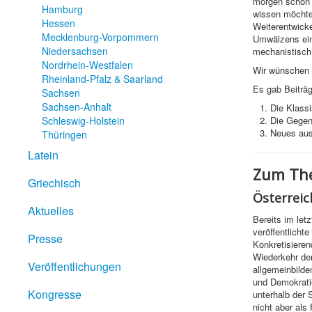
morgen schon v
Hamburg
wissen möchten
Hessen
Weiterentwicke
Mecklenburg-Vorpommern
Umwälzens ein
Niedersachsen
mechanistisch 
Nordrhein-Westfalen
Wir wünschen I
Rheinland-Pfalz & Saarland
Es gab Beiträg
Sachsen
Sachsen-Anhalt
Die Klass
Schleswig-Holstein
Die Gegenw
Neues aus
Thüringen
Latein
Zum The
Griechisch
Österreic
Aktuelles
Bereits im let
veröffentlicht
Presse
Konkretisieren
Wiederkehr der
Veröffentlichungen
allgemeinbild
und Demokrati
Kongresse
unterhalb der 
nicht aber als