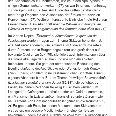
des Abendmahles zu übernehmen, wie es in den Apokryphen in
einigen Gemeinschaften vorkam (67); es war ihnen auch untersagt
zu predigen und zu taufen. Am Ende des dritten Jahrhunderts
rechtfertigt Origenes den Ausschluss der Frauen mit sozialen
Konventionen (67). Weitere interessante Einblicke in die Rolle von
Frauen bietet B. im Abschnitt über die Witwen und Jungfrauen
(
Veuves et vierges: l’organisation des femmes entre elles
(68-71)).
Im vierten Kapitel (
Fraternité et dépendance: la question de
l’esclavage
) werden Fragen zum Thema Sklaven behandelt. B.
erläutert unter anderem, wie jemand zum Sklaven wurde (etwa
durch Piraterie und in Bürgerkriegszeiten) und greift dabei auf
bekannte Quellen zurück (75); sie liefert auch Informationen über
die finanzielle Lage der Sklaven und wie sich ein solcher
freikaufen konnte. Sie geht der semantischen Bedeutung des
Begriffs
doulos
(ὁ δούλος/Sklave oder Diener, je nach Kontext
(79-80)) nach, vor allem in neutestamentlichen Schriften. Einen
eigenen Abschnitt bietet B. zum Thema freiwilliger Sklavenschaft
(
Esclavage volontaire et don de soi
(82-83)); sie berichtet von
Fällen, bei denen Personen freiwillig zu Sklaven wurden, um
Lösegeld für Gefangene zu erhalten oder um Geld zu sammeln,
um Menschen in Existenznöten finanziell zu unterstützen – wie
bei Clemens von Rom nachzulesen ist (Brief an die Korinther 55,
2). Es gab auch Fälle, bei denen Menschen den Sklavenstand
erstrebten, um bessere Möglichkeiten für eine Karriere zu
bekommen, indem sie eine Ausbildung etwa zum Kalligraphen und