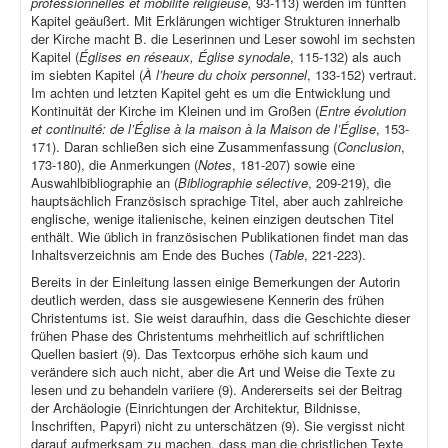
professionnelles et mobilité religieuse,
93-113) werden im fünften
Kapitel geäußert. Mit Erklärungen wichtiger Strukturen innerhalb
der Kirche macht B. die Leserinnen und Leser sowohl im sechsten
Kapitel (
Églises en réseaux, Église synodale
, 115-132) als auch
im siebten Kapitel (
À l’heure du choix personnel
, 133-152) vertraut.
Im achten und letzten Kapitel geht es um die Entwicklung und
Kontinuität der Kirche im Kleinen und im Großen (
Entre évolution
et continuité: de l’Église à la maison à la Maison de l’Église
, 153-
171). Daran schließen sich eine Zusammenfassung (
Conclusion
,
173-180), die Anmerkungen (
Notes
, 181-207) sowie eine
Auswahlbibliographie an (
Bibliographie sélective
, 209-219), die
hauptsächlich Französisch sprachige Titel, aber auch zahlreiche
englische, wenige italienische, keinen einzigen deutschen Titel
enthält. Wie üblich in französischen Publikationen findet man das
Inhaltsverzeichnis am Ende des Buches (
Table
, 221-223).
Bereits in der Einleitung lassen einige Bemerkungen der Autorin
deutlich werden, dass sie ausgewiesene Kennerin des frühen
Christentums ist. Sie weist daraufhin, dass die Geschichte dieser
frühen Phase des Christentums mehrheitlich auf schriftlichen
Quellen basiert (9). Das Textcorpus erhöhe sich kaum und
verändere sich auch nicht, aber die Art und Weise die Texte zu
lesen und zu behandeln variiere (9). Andererseits sei der Beitrag
der Archäologie (Einrichtungen der Architektur, Bildnisse,
Inschriften, Papyri) nicht zu unterschätzen (9). Sie vergisst nicht
darauf aufmerksam zu machen, dass man die christlichen Texte