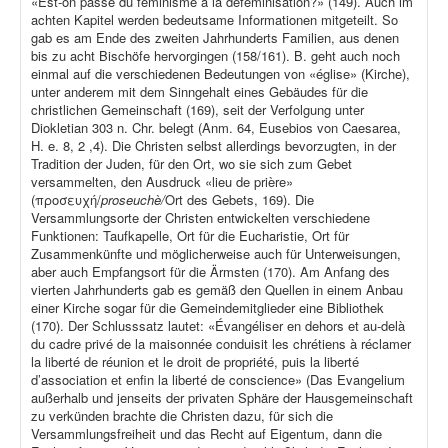
«Est-on passé du féminisme à la déféminisation?» (149). Auch im
achten Kapitel werden bedeutsame Informationen mitgeteilt. So
gab es am Ende des zweiten Jahrhunderts Familien, aus denen
bis zu acht Bischöfe hervorgingen (158/161). B. geht auch noch
einmal auf die verschiedenen Bedeutungen von «église» (Kirche),
unter anderem mit dem Sinngehalt eines Gebäudes für die
christlichen Gemeinschaft (169), seit der Verfolgung unter
Diokletian 303 n. Chr. belegt (Anm. 64, Eusebios von Caesarea,
H. e. 8, 2 ,4). Die Christen selbst allerdings bevorzugten, in der
Tradition der Juden, für den Ort, wo sie sich zum Gebet
versammelten, den Ausdruck «lieu de prière»
(προσευχή/
proseuchè/
Ort des Gebets, 169). Die
Versammlungsorte der Christen entwickelten verschiedene
Funktionen: Taufkapelle, Ort für die Eucharistie, Ort für
Zusammenkünfte und möglicherweise auch für Unterweisungen,
aber auch Empfangsort für die Ärmsten (170). Am Anfang des
vierten Jahrhunderts gab es gemäß den Quellen in einem Anbau
einer Kirche sogar für die Gemeindemitglieder eine Bibliothek
(170). Der Schlusssatz lautet: «Évangéliser en dehors et au-delà
du cadre privé de la maisonnée conduisit les chrétiens à réclamer
la liberté de réunion et le droit de propriété, puis la liberté
d’association et enfin la liberté de conscience» (Das Evangelium
außerhalb und jenseits der privaten Sphäre der Hausgemeinschaft
zu verkünden brachte die Christen dazu, für sich die
Versammlungsfreiheit und das Recht auf Eigentum, dann die