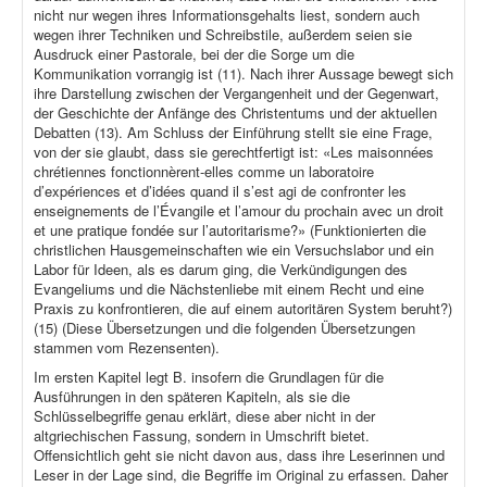
nicht nur wegen ihres Informationsgehalts liest, sondern auch
wegen ihrer Techniken und Schreibstile, außerdem seien sie
Ausdruck einer Pastorale, bei der die Sorge um die
Kommunikation vorrangig ist (11). Nach ihrer Aussage bewegt sich
ihre Darstellung zwischen der Vergangenheit und der Gegenwart,
der Geschichte der Anfänge des Christentums und der aktuellen
Debatten (13). Am Schluss der Einführung stellt sie eine Frage,
von der sie glaubt, dass sie gerechtfertigt ist: «Les maisonnées
chrétiennes fonctionnèrent-elles comme un laboratoire
d’expériences et d’idées quand il s’est agi de confronter les
enseignements de l’Évangile et l’amour du prochain avec un droit
et une pratique fondée sur l’autoritarisme?» (Funktionierten die
christlichen Hausgemeinschaften wie ein Versuchslabor und ein
Labor für Ideen, als es darum ging, die Verkündigungen des
Evangeliums und die Nächstenliebe mit einem Recht und eine
Praxis zu konfrontieren, die auf einem autoritären System beruht?)
(15) (Diese Übersetzungen und die folgenden Übersetzungen
stammen vom Rezensenten).
Im ersten Kapitel legt B. insofern die Grundlagen für die
Ausführungen in den späteren Kapiteln, als sie die
Schlüsselbegriffe genau erklärt, diese aber nicht in der
altgriechischen Fassung, sondern in Umschrift bietet.
Offensichtlich geht sie nicht davon aus, dass ihre Leserinnen und
Leser in der Lage sind, die Begriffe im Original zu erfassen. Daher