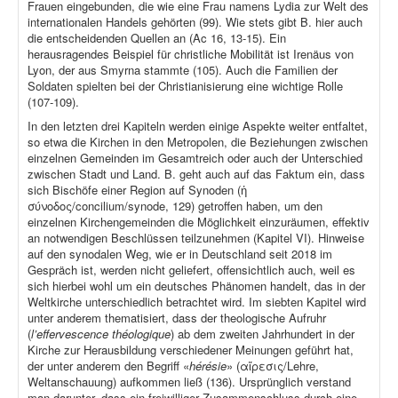
Frauen eingebunden, die wie eine Frau namens Lydia zur Welt des
internationalen Handels gehörten (99). Wie stets gibt B. hier auch
die entscheidenden Quellen an (Ac 16, 13-15). Ein
herausragendes Beispiel für christliche Mobilität ist Irenäus von
Lyon, der aus Smyrna stammte (105). Auch die Familien der
Soldaten spielten bei der Christianisierung eine wichtige Rolle
(107-109).
In den letzten drei Kapiteln werden einige Aspekte weiter entfaltet,
so etwa die Kirchen in den Metropolen, die Beziehungen zwischen
einzelnen Gemeinden im Gesamtreich oder auch der Unterschied
zwischen Stadt und Land. B. geht auch auf das Faktum ein, dass
sich Bischöfe einer Region auf Synoden (ἡ
σύνοδος/concilium/synode, 129) getroffen haben, um den
einzelnen Kirchengemeinden die Möglichkeit einzuräumen, effektiv
an notwendigen Beschlüssen teilzunehmen (Kapitel VI). Hinweise
auf den synodalen Weg, wie er in Deutschland seit 2018 im
Gespräch ist, werden nicht geliefert, offensichtlich auch, weil es
sich hierbei wohl um ein deutsches Phänomen handelt, das in der
Weltkirche unterschiedlich betrachtet wird. Im siebten Kapitel wird
unter anderem thematisiert, dass der theologische Aufruhr
(
l’effervescence théologique
) ab dem zweiten Jahrhundert in der
Kirche zur Herausbildung verschiedener Meinungen geführt hat,
der unter anderem den Begriff «
hérésie
» (αἵρεσις/Lehre,
Weltanschauung) aufkommen ließ (136). Ursprünglich verstand
man darunter, dass ein freiwilliger Zusammenschluss durch eine