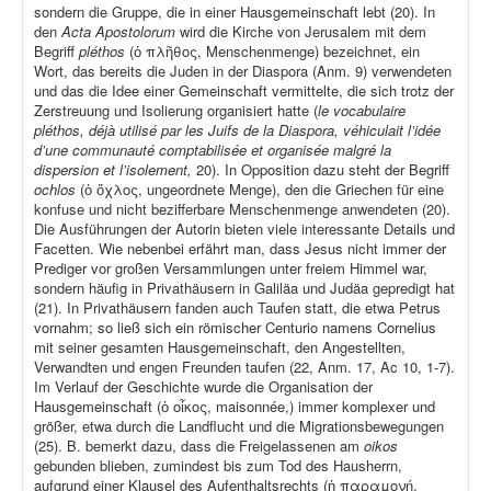
sondern die Gruppe, die in einer Hausgemeinschaft lebt (20). In
den
Acta Apostolorum
wird die Kirche von Jerusalem mit dem
Begriff
pléthos
(ὁ πλῆθος, Menschenmenge) bezeichnet, ein
Wort, das bereits die Juden in der Diaspora (Anm. 9) verwendeten
und das die Idee einer Gemeinschaft vermittelte, die sich trotz der
Zerstreuung und Isolierung organisiert hatte (
le vocabulaire
pléthos, déjà utilisé par les Juifs de la Diaspora, véhiculait l’idée
d’une communauté comptabilisée et organisée malgré la
dispersion et l’isolement,
20). In Opposition dazu steht der Begriff
ochlos
(ὁ ὄχλος, ungeordnete Menge), den die Griechen für eine
konfuse und nicht bezifferbare Menschenmenge anwendeten (20).
Die Ausführungen der Autorin bieten viele interessante Details und
Facetten. Wie nebenbei erfährt man, dass Jesus nicht immer der
Prediger vor großen Versammlungen unter freiem Himmel war,
sondern häufig in Privathäusern in Galiläa und Judäa gepredigt hat
(21). In Privathäusern fanden auch Taufen statt, die etwa Petrus
vornahm; so ließ sich ein römischer Centurio namens Cornelius
mit seiner gesamten Hausgemeinschaft, den Angestellten,
Verwandten und engen Freunden taufen (22, Anm. 17, Ac 10, 1-7).
Im Verlauf der Geschichte wurde die Organisation der
Hausgemeinschaft (ὁ οἶκος, maisonnée,) immer komplexer und
größer, etwa durch die Landflucht und die Migrationsbewegungen
(25). B. bemerkt dazu, dass die Freigelassenen am
oikos
gebunden blieben, zumindest bis zum Tod des Hausherrn,
aufgrund einer Klausel des Aufenthaltsrechts (ἡ παραμονή,