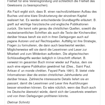
Freiheit für eine Vereinsgründung und schließlich die Freiheit des
Gewissens zu beanspruchen).
Als Fazit ergibt sich, dass B. einen nachvollziehbaren Aufbau des
Buches und eine klare Strukturierung der einzelnen Kapitel
realisiert hat. Es werden entscheidende Grundbegriffe erläutert. B.
greift auf wichtige französische und englische Publikationen
zurück. Sie kennt sehr genau die christlichen Quellen, sowohl die
neutestamentlichen Schriften als auch die Texte der Kirchenväter;
darüber hinaus beruft sie sich in ihren Darlegungen auch auf
pagane Autoren und auf Rechtsquellen. Auffällig ist ihre Strategie,
Fragen zu formulieren, die dann auch beantwortet werden.
Möglicherweise will sie damit die Leserinnen und Leser zur
Mitarbeit und zum Mitdenken auffordern. Die altgriechischen
Schlüsselbegriffe werden lediglich in Umschrift offeriert. B.
verweist im gesamten Buch immer wieder auf Paulus, dem sie
auch eine eigene Publikation gewidmet hat (Dies., Saint Paul.
Artisan d’ un monde chrétien. Fayard Paris 1991). B. bietet viele
Informationen über die ersten christlichen Jahrhunderte und
darüber hinaus. Zahlreiche interessante Details liefert sie
en
passant
, damit die Leserinnen und Leser ihre Ausführungen
besser einordnen können. Es wäre nützlich, wenn das Buch auch
ins Deutsche übersetzt würde, damit sich der Leserkreis erweitern
und von ihren Darlegungen profitieren könnte.
Dietmar Schmitz