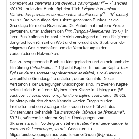
er
e
Comment les chrétiens sont devenus catholiques: I
– V
siècles
(2019))
. Ihr letztes Buch trägt den Titel:
L’Église à la maison:
er
e
Histoire des premières communautés chrétiennes (I
– III
siècle)
(2021).
Die Neuauflage des zuletzt genannten Buches ist die
Grundlage für meine Rezension. Die Autorin hat mehrere Preise
gewonnen, unter anderem den
Prix François-Millepierres (2017).
In
ihren Publikationen befasst sie sich vorwiegend mit den Religionen
der griechisch-römischen Welt und untersucht die Strukturen der
religiösen Gemeinschaften und die Verankerung in den
verschiedenen Netzwerken.
Das zu besprechende Buch ist klar gegliedert und enthält nach der
Einführung (
Introduction,
7-15
)
acht Kapitel. Im ersten Kapitel (
Les
Églises de maisonnée: représentation et réalité,
17-34) werden
wesentliche Grundbegriffe erläutert, deren Kenntnis für das
Verständnis der Darlegungen unabdingbar sind. Im zweiten Kapitel
befasst sich B. mit dem Mythos einer Kirche im Untergrund (
Ni
cachées, ni confinées: le mythe d’une Église souterraine
, 35-52).
Im Mittelpunkt des dritten Kapitels werden Fragen zu den
Freiheiten und den Zwängen der Frauen in der Frühzeit des
Christentums behandelt (
La maisonnée, fabrique de féminisme
?,
53-71), während im vierten Kapitel Überlegungen zum
Sklavenstand im Vordergrund stehen (
Fraternité et dépendance: la
question de l’esclavage
, 73-92). Gedanken zu
Migrationsbewegungen aus beruflichen Gründen (
Migrations