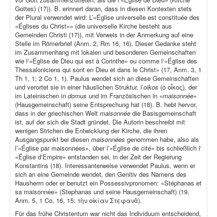
Gottes) (17)). B. erinnert daran, dass in diesen Kontexten stets
der Plural verwendet wird: L’«Église universelle est constituée des
«Églises du Christ»» (die universelle Kirche besteht aus
Gemeinden Christi (17)), mit Verweis in der Anmerkung auf eine
Stelle im Römerbrief (Anm. 2, Rm 16, 16). Dieser Gedanke steht
im Zusammenhang mit lokalen und besonderen Gemeinschaften
wie l‘«Église de Dieu qui est à Corinthe» ou comme l‘«Église des
Thessaloniciens qui sont en Dieu et dans le Christ» (17, Anm. 3, 1
Th 1, 1; 2 Co 1, 1). Paulus wendet sich an diese Gemeinschaften
und verortet sie in einer häuslichen Struktur, l’
oikos
(ὁ οἶκος)
,
der
im Lateinischen in
domus
und im Französischen in «
maisonnée
»
(Hausgemeinschaft) seine Entsprechung hat (18). B. hebt hervor,
dass in der griechischen Welt
maisonnée
die Basisgemeinschaft
ist, auf der sich die Stadt gründet. Die Autorin beschreibt mit
wenigen Strichen die Entwicklung der Kirche, die ihren
Ausgangspunkt bei diesen
maisonnées
genommen habe, also als
l’«Église par maisonnées», über l’«Église de cité» bis schließlich l‘
«Église d‘Empire» entstanden sei, in der Zeit der Regierung
Konstantins (18). Interessanterweise verwendet Paulus, wenn er
sich an eine Gemeinde wendet, den Genitiv des Namens des
Hausherrn oder er benutzt ein Possessivpronomen: «Stéphanas et
sa maisonnée» (Stephanas und seine Hausgemeinschaft) (19,
Anm. 5, 1 Co, 16, 15: τὴν οἰκίαν Στεφανᾶ).
Für das frühe Christentum war nicht das Individuum entscheidend,