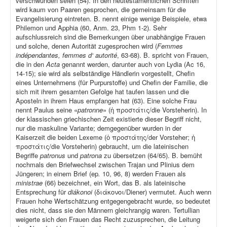
verschwunden seien (54). In den neutestamentlichen Schriften
wird kaum von Paaren gesprochen, die gemeinsam für die
Evangelisierung eintreten. B. nennt einige wenige Beispiele, etwa
Philemon und Apphia (60, Anm. 23, Phm 1-2). Sehr
aufschlussreich sind die Bemerkungen über unabhängige Frauen
und solche, denen Autorität zugesprochen wird (
Femmes
indépendantes, femmes d‘ autorité
, 63-68). B. spricht von Frauen,
die in den
Acta
genannt werden, darunter auch von Lydia (Ac 16,
14-15); sie wird als selbständige Händlerin vorgestellt, Chefin
eines Unternehmens (für Purpurstoffe) und Chefin der Familie, die
sich mit ihrem gesamten Gefolge hat taufen lassen und die
Aposteln in ihrem Haus empfangen hat (63). Eine solche Frau
nennt Paulus seine «
patronne
» (ἡ προστάτις/die Vorsteherin). In
der klassischen griechischen Zeit existierte dieser Begriff nicht,
nur die maskuline Variante; demgegenüber wurden in der
Kaiserzeit die beiden Lexeme (ὁ προστάτης/der Vorsteher; ἡ
προστάτις/die Vorsteherin) gebraucht, um die lateinischen
Begriffe
patronus
und
patrona
zu übersetzen (64/65). B. bemüht
nochmals den Briefwechsel zwischen Trajan und Plinius dem
Jüngeren; in einem Brief (ep
.
10, 96, 8) werden Frauen als
ministrae
(66) bezeichnet, ein Wort, das B. als lateinische
Entsprechung für
diákonoi
(διάκονοι/Diener) vermutet. Auch wenn
Frauen hohe Wertschätzung entgegengebracht wurde, so bedeutet
dies nicht, dass sie den Männern gleichrangig waren. Tertullian
weigerte sich den Frauen das Recht zuzusprechen, die Leitung