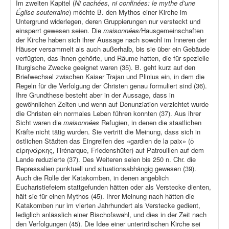
Im zweiten Kapitel (
Ni cachées, ni confinées: le mythe d’une
Église souterraine
) möchte B. den Mythos einer Kirche im
Untergrund widerlegen, deren Gruppierungen nur versteckt und
einsperrt gewesen seien. Die
maisonnées/
Hausgemeinschaften
der Kirche haben sich ihrer Aussage nach sowohl im Inneren der
Häuser versammelt als auch außerhalb, bis sie über ein Gebäude
verfügten, das ihnen gehörte, und Räume hatten, die für spezielle
liturgische Zwecke geeignet waren (35). B. geht kurz auf den
Briefwechsel zwischen Kaiser Trajan und Plinius ein, in dem die
Regeln für die Verfolgung der Christen genau formuliert sind (36).
Ihre Grundthese besteht aber in der Aussage, dass in
gewöhnlichen Zeiten und wenn auf Denunziation verzichtet wurde
die Christen ein normales Leben führen konnten (37). Aus ihrer
Sicht waren die
maisonnées
Refugien, in denen die staatlichen
Kräfte nicht tätig wurden. Sie vertritt die Meinung, dass sich in
östlichen Städten das Eingreifen des «gardien de la paix» (ὁ
εἰρηνάρκης, l’irénarque, Friedenshüter) auf Patrouillen auf dem
Lande reduzierte (37). Des Weiteren seien bis 250 n. Chr. die
Repressalien punktuell und situationsabhängig gewesen (39).
Auch die Rolle der Katakomben, in denen angeblich
Eucharistiefeiern stattgefunden hätten oder als Verstecke dienten,
hält sie für einen Mythos (45). Ihrer Meinung nach hätten die
Katakomben nur im vierten Jahrhundert als Verstecke gedient,
lediglich anlässlich einer Bischofswahl, und dies in der Zeit nach
den Verfolgungen (45). Die Idee einer unterirdischen Kirche sei