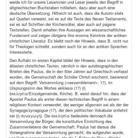
werde ich für unsere Leserinnen und Leser jeweils den Begriff in
altgriechischen Buchstaben mitliefern, dazu aber auch eine
deutsche Übersetzung. Hilfreich ist auch, dass die Autorin stets
auf Quellen verweist, sei es auf die Texte des Neuen Testaments,
sei es auf Schriften der Kirchenväter, aber auch auf pagane
Textstellen. Damit erhalten ihre Aussagen ein wissenschaftliches
Fundament und zeigen übrigens ihre enorme Kenntnis der antiken
christlichen Literatur. Es bleibt noch der Hinweis, dass B. nicht nur
für Theologen schreibt, sondern auch für an den antiken Sprachen
Interessierte.
Den Auftakt im ersten Kapitel bildet der Hinweis, dass in den
ältesten christlichen Texten, nämlich in den autobiographischen
Briefen des Paulus, die in den 50er Jahren auf Griechisch verfasst
wurden, die Gemeinschaft der Schüler Christi erscheint, basierend
auf dem Begriff: Versammlung (
«rassemblement»
, 17), im
Ursprungssinn des Wortes
ekklesia
(17) (ἡ
ἐκκλησία/Einzelgemeinde, Kirche). B. weist darauf hin, dass der
Apostel Paulus als erster diesen technischen Begriff in einem
religiösen Kontext verwendet, der weniger allgemein sei als der der
Synagoge/
synagogue
(17), der dem politischen Vokabular entlehnt
sei (ἡ συναγωγή). Die ἐκκλησία bedeutete demnach die
Versammlung der Bürger, die konstitutive Einrichtung des
Zusammenlebens der Gemeinschaft; Paulus hat daraus die
Vorwegnahme der Versammlung gemacht, die aufgerufen wurde,
vor Gott zusammenzutreten, als die l’«Église de Dieu» (Kirche