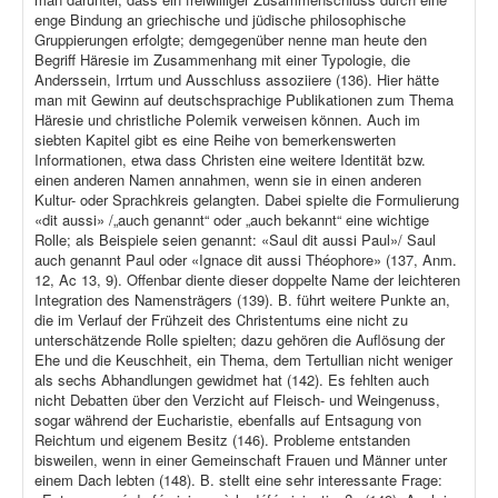
enge Bindung an griechische und jüdische philosophische
Gruppierungen erfolgte; demgegenüber nenne man heute den
Begriff Häresie im Zusammenhang mit einer Typologie, die
Anderssein, Irrtum und Ausschluss assoziiere (136). Hier hätte
man mit Gewinn auf deutschsprachige Publikationen zum Thema
Häresie und christliche Polemik verweisen können. Auch im
siebten Kapitel gibt es eine Reihe von bemerkenswerten
Informationen, etwa dass Christen eine weitere Identität bzw.
einen anderen Namen annahmen, wenn sie in einen anderen
Kultur- oder Sprachkreis gelangten. Dabei spielte die Formulierung
«dit aussi» /„auch genannt“ oder „auch bekannt“ eine wichtige
Rolle; als Beispiele seien genannt: «Saul dit aussi Paul»/ Saul
auch genannt Paul oder «Ignace dit aussi Théophore» (137, Anm.
12, Ac 13, 9). Offenbar diente dieser doppelte Name der leichteren
Integration des Namensträgers (139). B. führt weitere Punkte an,
die im Verlauf der Frühzeit des Christentums eine nicht zu
unterschätzende Rolle spielten; dazu gehören die Auflösung der
Ehe und die Keuschheit, ein Thema, dem Tertullian nicht weniger
als sechs Abhandlungen gewidmet hat (142). Es fehlten auch
nicht Debatten über den Verzicht auf Fleisch- und Weingenuss,
sogar während der Eucharistie, ebenfalls auf Entsagung von
Reichtum und eigenem Besitz (146). Probleme entstanden
bisweilen, wenn in einer Gemeinschaft Frauen und Männer unter
einem Dach lebten (148). B. stellt eine sehr interessante Frage: