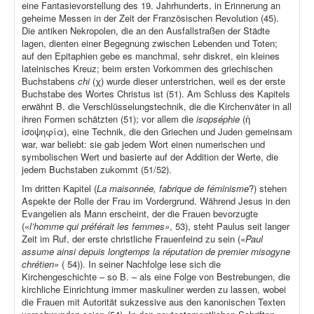
eine Fantasievorstellung des 19. Jahrhunderts, in Erinnerung an
geheime Messen in der Zeit der Französischen Revolution (45).
Die antiken Nekropolen, die an den Ausfallstraßen der Städte
lagen, dienten einer Begegnung zwischen Lebenden und Toten;
auf den Epitaphien gebe es manchmal, sehr diskret, ein kleines
lateinisches Kreuz; beim ersten Vorkommen des griechischen
Buchstabens
chi
(χ) wurde dieser unterstrichen, weil es der erste
Buchstabe des Wortes Christus ist (51). Am Schluss des Kapitels
erwähnt B. die Verschlüsselungstechnik, die die Kirchenväter in all
ihren Formen schätzten (51); vor allem die
isopséphie
(ἡ
ἰσοψηφία), eine Technik, die den Griechen und Juden gemeinsam
war, war beliebt: sie gab jedem Wort einen numerischen und
symbolischen Wert und basierte auf der Addition der Werte, die
jedem Buchstaben zukommt (51/52).
Im dritten Kapitel (
La maisonnée, fabrique de féminisme
?) stehen
Aspekte der Rolle der Frau im Vordergrund. Während Jesus in den
Evangelien als Mann erscheint, der die Frauen bevorzugte
(«
l’homme qui préférait les femmes»
, 53), steht Paulus seit langer
Zeit im Ruf, der erste christliche Frauenfeind zu sein («
Paul
assume ainsi depuis longtemps la réputation de premier misogyne
chrétien»
( 54)). In seiner Nachfolge lese sich die
Kirchengeschichte – so B. – als eine Folge von Bestrebungen, die
kirchliche Einrichtung immer maskuliner werden zu lassen, wobei
die Frauen mit Autorität sukzessive aus den kanonischen Texten