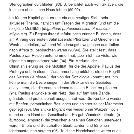
Stenographen durchliefen (83). B. berichtet auch von Sklaven, die
in einem christlichen Haus lebten (89-92).
Im fünften Kapitel geht es um ein aus heutiger Sicht sehr
aktuelles Thema, nämlich um Fragen der Migration (und um die
religiöse Mobilität) (
Migrations professionnelles et mobilité
religieuse
). Zu Beginn ihrer Ausführungen erinnert B. daran, dass
am Anfang des ersten Jahrtausends Phönizier und Griechen im
Westen siedelten, während Wanderungsbewegungen aus Italien
nach Afrika zu beobachten waren (93/94). Sie stellt fest, dass
Paulus zwar Reisen unternommen hat, aber nicht so viele, wie
allgemein angenommen wird (94). Ein Merkmal der
Christianisierung sei die Mobilität, für die der Apostel Paulus der
Prototyp sei. In diesem Zusammenhang erläutert sie den Begriff
des Netzes (
le réseau
), der von der Soziologie kommt; mit ihm
könne man die Beziehungen in der Struktur eines Gebietes
analysieren, die die verschiedenen sozialen Einheiten pflegten
(94). Paulus entwickelte ein Netz, das auf familiäre Bande
gründete und professionell ausgerichtet war. Die Kontakte wurden
mit Briefen, persönlichen Besuchen und solcher seiner Mitarbeiter
gepflegt (95). Der antike Migrant war weder ohne Wurzeln noch
stand er am Rand der Gesellschaft. Es gab Wanderkaufleute, (ὁ
ἔμπορος, emporos) die zwischen einzelnen Stationen unterwegs
waren, Briefe und Botschaften überbrachten und für einen
Ideenaustausch sorgten (96). In diese Handelsnetze waren auch