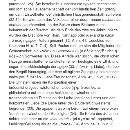
paramonè
,
25). Sie beschreibt zunächst die typisch griechische
und römische Hausgemeinschaft der vorchristlichen Zeit (28-32),
um dann Einzelheiten der christlichen Hausgemeinschaft zu liefern
(32-34). Es wird auch das Vokabular einer derart neuen
maisonnée
chrétienne
präsentiert; an der Spitze eines Bistums steht
bekanntlich der Bischof. Ab dem Ende des zweiten Jahrhunderts
wurden die Bischöfe von Rom, Karthago oder Alexandria
papa
/
πάπας (
«pape»
, Vater) genannt (32, Anm. 41, Eusebios von
Caesarea H
.
e
.
7, 7, 4). Seit Paulus redeten sich die Mitglieder der
Gemeinschaft als
«frère»
ou
«soeur»
(33) (ὁ ἀδελφός/Bruder, ἡ
ἀδελφή/Schwester) an. Diese Anrede war üblich, die christlichen
Hausgemeinschaften entwickelten eine Theologie, eine Ethik und
sogar eine Ekklesiologie der
agapè
(33, ἡ ἀγάπη, Liebe), die über
den Begriff hinausging, der eine alltägliche Zuneigung bezeichnet:
philia
(33, ἡ φιλία, Liebe/Freundschaft, Anm. 45, Jn 21, 15-17).
Die Christen haben die Konzeption einer
brüderlichen/geschwisterlichen Liebe (ἡ φιλαδελφία
,
philadelphia) auf eine enge Verbindung zwischen der
transzendentalen Dimension der Liebe (göttliche Liebe) und der
horizontalen Liebe (die Liebe unter den Brüdern/Schwestern)
begründet (33). Die
agapè/
ἡ ἀγάπη beruht auf einem reziproken
Verhältnis zwischen den Beteiligten (34). Die Briefe des Johannes
richten sich eher an die
«bien-aimés»
(οἱ ἀγαπητοί, agapétoi,
Lieblinge/Geliebte) als an die
«frères»
(34, Anm. 50, 1 Jn 2, 7).