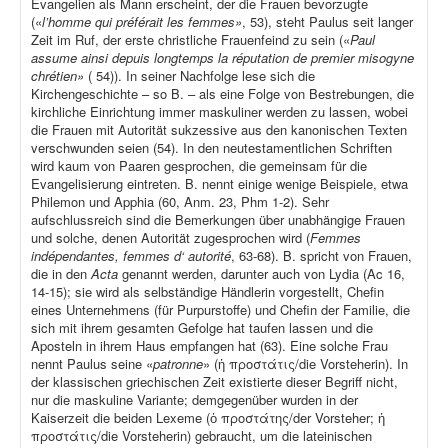
Evangelien als Mann erscheint, der die Frauen bevorzugte
(«
l’homme qui préférait les femmes»
, 53), steht Paulus seit langer
Zeit im Ruf, der erste christliche Frauenfeind zu sein («
Paul
assume ainsi depuis longtemps la réputation de premier misogyne
chrétien»
( 54)). In seiner Nachfolge lese sich die
Kirchengeschichte – so B. – als eine Folge von Bestrebungen, die
kirchliche Einrichtung immer maskuliner werden zu lassen, wobei
die Frauen mit Autorität sukzessive aus den kanonischen Texten
verschwunden seien (54). In den neutestamentlichen Schriften
wird kaum von Paaren gesprochen, die gemeinsam für die
Evangelisierung eintreten. B. nennt einige wenige Beispiele, etwa
Philemon und Apphia (60, Anm. 23, Phm 1-2). Sehr
aufschlussreich sind die Bemerkungen über unabhängige Frauen
und solche, denen Autorität zugesprochen wird (
Femmes
indépendantes, femmes d‘ autorité
, 63-68). B. spricht von Frauen,
die in den
Acta
genannt werden, darunter auch von Lydia (Ac 16,
14-15); sie wird als selbständige Händlerin vorgestellt, Chefin
eines Unternehmens (für Purpurstoffe) und Chefin der Familie, die
sich mit ihrem gesamten Gefolge hat taufen lassen und die
Aposteln in ihrem Haus empfangen hat (63). Eine solche Frau
nennt Paulus seine «
patronne
» (ἡ προστάτις/die Vorsteherin). In
der klassischen griechischen Zeit existierte dieser Begriff nicht,
nur die maskuline Variante; demgegenüber wurden in der
Kaiserzeit die beiden Lexeme (ὁ προστάτης/der Vorsteher; ἡ
προστάτις/die Vorsteherin) gebraucht, um die lateinischen