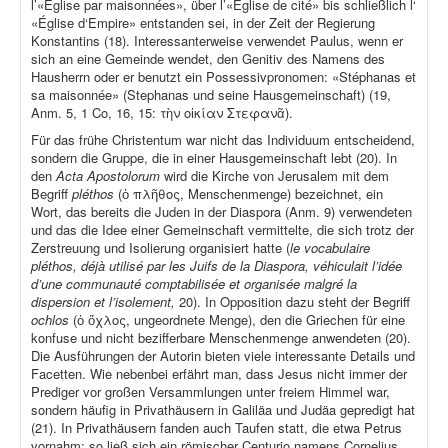
l’«Église par maisonnées», über l’«Église de cité» bis schließlich l‘
«Église d‘Empire» entstanden sei, in der Zeit der Regierung
Konstantins (18). Interessanterweise verwendet Paulus, wenn er
sich an eine Gemeinde wendet, den Genitiv des Namens des
Hausherrn oder er benutzt ein Possessivpronomen: «Stéphanas et
sa maisonnée» (Stephanas und seine Hausgemeinschaft) (19,
Anm. 5, 1 Co, 16, 15: τὴν οἰκίαν Στεφανᾶ).
Für das frühe Christentum war nicht das Individuum entscheidend,
sondern die Gruppe, die in einer Hausgemeinschaft lebt (20). In
den
Acta Apostolorum
wird die Kirche von Jerusalem mit dem
Begriff
pléthos
(ὁ πλῆθος, Menschenmenge) bezeichnet, ein
Wort, das bereits die Juden in der Diaspora (Anm. 9) verwendeten
und das die Idee einer Gemeinschaft vermittelte, die sich trotz der
Zerstreuung und Isolierung organisiert hatte (
le vocabulaire
pléthos, déjà utilisé par les Juifs de la Diaspora, véhiculait l’idée
d’une communauté comptabilisée et organisée malgré la
dispersion et l’isolement,
20). In Opposition dazu steht der Begriff
ochlos
(ὁ ὄχλος, ungeordnete Menge), den die Griechen für eine
konfuse und nicht bezifferbare Menschenmenge anwendeten (20).
Die Ausführungen der Autorin bieten viele interessante Details und
Facetten. Wie nebenbei erfährt man, dass Jesus nicht immer der
Prediger vor großen Versammlungen unter freiem Himmel war,
sondern häufig in Privathäusern in Galiläa und Judäa gepredigt hat
(21). In Privathäusern fanden auch Taufen statt, die etwa Petrus
vornahm; so ließ sich ein römischer Centurio namens Cornelius