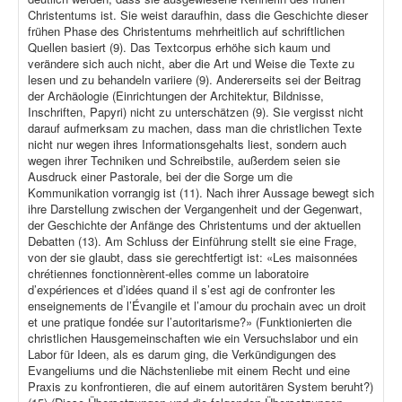
Christentums ist. Sie weist daraufhin, dass die Geschichte dieser
frühen Phase des Christentums mehrheitlich auf schriftlichen
Quellen basiert (9). Das Textcorpus erhöhe sich kaum und
verändere sich auch nicht, aber die Art und Weise die Texte zu
lesen und zu behandeln variiere (9). Andererseits sei der Beitrag
der Archäologie (Einrichtungen der Architektur, Bildnisse,
Inschriften, Papyri) nicht zu unterschätzen (9). Sie vergisst nicht
darauf aufmerksam zu machen, dass man die christlichen Texte
nicht nur wegen ihres Informationsgehalts liest, sondern auch
wegen ihrer Techniken und Schreibstile, außerdem seien sie
Ausdruck einer Pastorale, bei der die Sorge um die
Kommunikation vorrangig ist (11). Nach ihrer Aussage bewegt sich
ihre Darstellung zwischen der Vergangenheit und der Gegenwart,
der Geschichte der Anfänge des Christentums und der aktuellen
Debatten (13). Am Schluss der Einführung stellt sie eine Frage,
von der sie glaubt, dass sie gerechtfertigt ist: «Les maisonnées
chrétiennes fonctionnèrent-elles comme un laboratoire
d’expériences et d’idées quand il s’est agi de confronter les
enseignements de l’Évangile et l’amour du prochain avec un droit
et une pratique fondée sur l’autoritarisme?» (Funktionierten die
christlichen Hausgemeinschaften wie ein Versuchslabor und ein
Labor für Ideen, als es darum ging, die Verkündigungen des
Evangeliums und die Nächstenliebe mit einem Recht und eine
Praxis zu konfrontieren, die auf einem autoritären System beruht?)