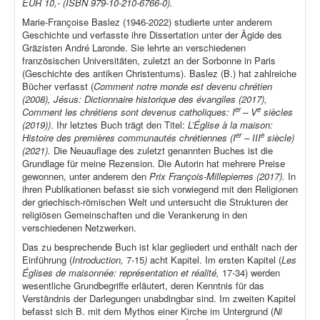
EUR 10,- (ISBN 979-10-210-6766-0).
Marie-Françoise Baslez (1946-2022) studierte unter anderem
Geschichte und verfasste ihre Dissertation unter der Ägide des
Gräzisten André Laronde. Sie lehrte an verschiedenen
französischen Universitäten, zuletzt an der Sorbonne in Paris
(Geschichte des antiken Christentums). Baslez (B.) hat zahlreiche
Bücher verfasst (
Comment notre monde est devenu chrétien
(2008), Jésus: Dictionnaire historique des évangiles (2017),
er
e
Comment les chrétiens sont devenus catholiques: I
– V
siècles
(2019))
. Ihr letztes Buch trägt den Titel:
L’Église à la maison:
er
e
Histoire des premières communautés chrétiennes (I
– III
siècle)
(2021).
Die Neuauflage des zuletzt genannten Buches ist die
Grundlage für meine Rezension. Die Autorin hat mehrere Preise
gewonnen, unter anderem den
Prix François-Millepierres (2017).
In
ihren Publikationen befasst sie sich vorwiegend mit den Religionen
der griechisch-römischen Welt und untersucht die Strukturen der
religiösen Gemeinschaften und die Verankerung in den
verschiedenen Netzwerken.
Das zu besprechende Buch ist klar gegliedert und enthält nach der
Einführung (
Introduction,
7-15
)
acht Kapitel. Im ersten Kapitel (
Les
Églises de maisonnée: représentation et réalité,
17-34) werden
wesentliche Grundbegriffe erläutert, deren Kenntnis für das
Verständnis der Darlegungen unabdingbar sind. Im zweiten Kapitel
befasst sich B. mit dem Mythos einer Kirche im Untergrund (
Ni