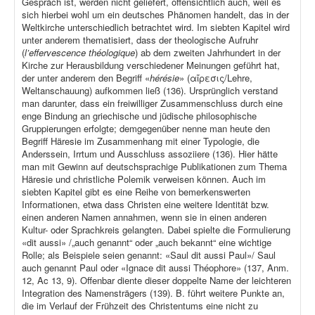
Gespräch ist, werden nicht geliefert, offensichtlich auch, weil es
sich hierbei wohl um ein deutsches Phänomen handelt, das in der
Weltkirche unterschiedlich betrachtet wird. Im siebten Kapitel wird
unter anderem thematisiert, dass der theologische Aufruhr
(
l’effervescence théologique
) ab dem zweiten Jahrhundert in der
Kirche zur Herausbildung verschiedener Meinungen geführt hat,
der unter anderem den Begriff «
hérésie
» (αἵρεσις/Lehre,
Weltanschauung) aufkommen ließ (136). Ursprünglich verstand
man darunter, dass ein freiwilliger Zusammenschluss durch eine
enge Bindung an griechische und jüdische philosophische
Gruppierungen erfolgte; demgegenüber nenne man heute den
Begriff Häresie im Zusammenhang mit einer Typologie, die
Anderssein, Irrtum und Ausschluss assoziiere (136). Hier hätte
man mit Gewinn auf deutschsprachige Publikationen zum Thema
Häresie und christliche Polemik verweisen können. Auch im
siebten Kapitel gibt es eine Reihe von bemerkenswerten
Informationen, etwa dass Christen eine weitere Identität bzw.
einen anderen Namen annahmen, wenn sie in einen anderen
Kultur- oder Sprachkreis gelangten. Dabei spielte die Formulierung
«dit aussi» /„auch genannt“ oder „auch bekannt“ eine wichtige
Rolle; als Beispiele seien genannt: «Saul dit aussi Paul»/ Saul
auch genannt Paul oder «Ignace dit aussi Théophore» (137, Anm.
12, Ac 13, 9). Offenbar diente dieser doppelte Name der leichteren
Integration des Namensträgers (139). B. führt weitere Punkte an,
die im Verlauf der Frühzeit des Christentums eine nicht zu