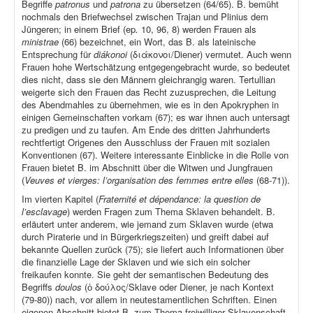
Begriffe
patronus
und
patrona
zu übersetzen (64/65). B. bemüht
nochmals den Briefwechsel zwischen Trajan und Plinius dem
Jüngeren; in einem Brief (ep
.
10, 96, 8) werden Frauen als
ministrae
(66) bezeichnet, ein Wort, das B. als lateinische
Entsprechung für
diákonoi
(διάκονοι/Diener) vermutet. Auch wenn
Frauen hohe Wertschätzung entgegengebracht wurde, so bedeutet
dies nicht, dass sie den Männern gleichrangig waren. Tertullian
weigerte sich den Frauen das Recht zuzusprechen, die Leitung
des Abendmahles zu übernehmen, wie es in den Apokryphen in
einigen Gemeinschaften vorkam (67); es war ihnen auch untersagt
zu predigen und zu taufen. Am Ende des dritten Jahrhunderts
rechtfertigt Origenes den Ausschluss der Frauen mit sozialen
Konventionen (67). Weitere interessante Einblicke in die Rolle von
Frauen bietet B. im Abschnitt über die Witwen und Jungfrauen
(
Veuves et vierges: l’organisation des femmes entre elles
(68-71)).
Im vierten Kapitel (
Fraternité et dépendance: la question de
l’esclavage
) werden Fragen zum Thema Sklaven behandelt. B.
erläutert unter anderem, wie jemand zum Sklaven wurde (etwa
durch Piraterie und in Bürgerkriegszeiten) und greift dabei auf
bekannte Quellen zurück (75); sie liefert auch Informationen über
die finanzielle Lage der Sklaven und wie sich ein solcher
freikaufen konnte. Sie geht der semantischen Bedeutung des
Begriffs
doulos
(ὁ δούλος/Sklave oder Diener, je nach Kontext
(79-80)) nach, vor allem in neutestamentlichen Schriften. Einen
eigenen Abschnitt bietet B. zum Thema freiwilliger Sklavenschaft