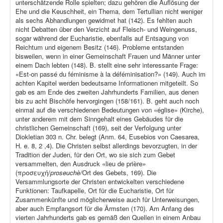
unterschätzende Rolle spielten; dazu gehören die Auflösung der
Ehe und die Keuschheit, ein Thema, dem Tertullian nicht weniger
als sechs Abhandlungen gewidmet hat (142). Es fehlten auch
nicht Debatten über den Verzicht auf Fleisch- und Weingenuss,
sogar während der Eucharistie, ebenfalls auf Entsagung von
Reichtum und eigenem Besitz (146). Probleme entstanden
bisweilen, wenn in einer Gemeinschaft Frauen und Männer unter
einem Dach lebten (148). B. stellt eine sehr interessante Frage:
«Est-on passé du féminisme à la déféminisation?» (149). Auch im
achten Kapitel werden bedeutsame Informationen mitgeteilt. So
gab es am Ende des zweiten Jahrhunderts Familien, aus denen
bis zu acht Bischöfe hervorgingen (158/161). B. geht auch noch
einmal auf die verschiedenen Bedeutungen von «église» (Kirche),
unter anderem mit dem Sinngehalt eines Gebäudes für die
christlichen Gemeinschaft (169), seit der Verfolgung unter
Diokletian 303 n. Chr. belegt (Anm. 64, Eusebios von Caesarea,
H. e. 8, 2 ,4). Die Christen selbst allerdings bevorzugten, in der
Tradition der Juden, für den Ort, wo sie sich zum Gebet
versammelten, den Ausdruck «lieu de prière»
(προσευχή/
proseuchè/
Ort des Gebets, 169). Die
Versammlungsorte der Christen entwickelten verschiedene
Funktionen: Taufkapelle, Ort für die Eucharistie, Ort für
Zusammenkünfte und möglicherweise auch für Unterweisungen,
aber auch Empfangsort für die Ärmsten (170). Am Anfang des
vierten Jahrhunderts gab es gemäß den Quellen in einem Anbau