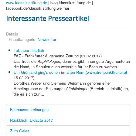
www.klassik-stiftung.de
| blog.klassik-stiftung.de |
facebook.de/klassik.stiftung.weimar
Interessante Presseartikel
Details
Hauptkategorie:
Newsletter
Tot, aber nützlich
FAZ - Frankfurter Allgemeine Zeitung (21.02.2017)
Das freut die
Altphilologen
, denn es gibt ihnen gute Argumente an
die Hand, in Schulen auch weiterhin für ihr Fach zu werben.
Um Grünland ging's schon im alten Rom
(
www.drehpunktkultur.at
15.02.2017)
Dorothea Weber und Clemens Weidmann gehören einer
Arbeitsgruppe der Salzburger
Altphilologen
(Bereich Latinistik) an,
die es sich zur ...
Fachausschreibungen
Rückblick: Didacta 2017
Zum Geleit