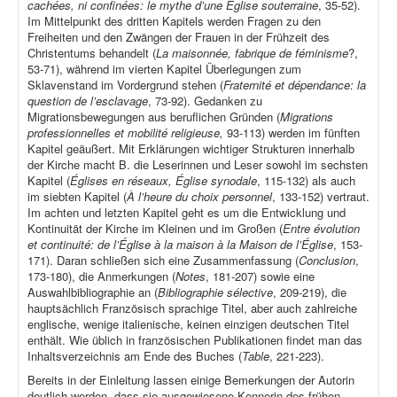
cachées, ni confinées: le mythe d’une Église souterraine
, 35-52).
Im Mittelpunkt des dritten Kapitels werden Fragen zu den
Freiheiten und den Zwängen der Frauen in der Frühzeit des
Christentums behandelt (
La maisonnée, fabrique de féminisme
?,
53-71), während im vierten Kapitel Überlegungen zum
Sklavenstand im Vordergrund stehen (
Fraternité et dépendance: la
question de l’esclavage
, 73-92). Gedanken zu
Migrationsbewegungen aus beruflichen Gründen (
Migrations
professionnelles et mobilité religieuse,
93-113) werden im fünften
Kapitel geäußert. Mit Erklärungen wichtiger Strukturen innerhalb
der Kirche macht B. die Leserinnen und Leser sowohl im sechsten
Kapitel (
Églises en réseaux, Église synodale
, 115-132) als auch
im siebten Kapitel (
À l’heure du choix personnel
, 133-152) vertraut.
Im achten und letzten Kapitel geht es um die Entwicklung und
Kontinuität der Kirche im Kleinen und im Großen (
Entre évolution
et continuité: de l’Église à la maison à la Maison de l’Église
, 153-
171). Daran schließen sich eine Zusammenfassung (
Conclusion
,
173-180), die Anmerkungen (
Notes
, 181-207) sowie eine
Auswahlbibliographie an (
Bibliographie sélective
, 209-219), die
hauptsächlich Französisch sprachige Titel, aber auch zahlreiche
englische, wenige italienische, keinen einzigen deutschen Titel
enthält. Wie üblich in französischen Publikationen findet man das
Inhaltsverzeichnis am Ende des Buches (
Table
, 221-223).
Bereits in der Einleitung lassen einige Bemerkungen der Autorin
deutlich werden, dass sie ausgewiesene Kennerin des frühen