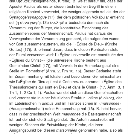
ἐκκλησία/Einzelgemeinde, Kirche). B. weist darauf hin, dass der
Apostel Paulus als erster diesen technischen Begriff in einem
religiösen Kontext verwendet, der weniger allgemein sei als der der
Synagoge/
synagogue
(17), der dem politischen Vokabular entlehnt
sei (ἡ συναγωγή). Die ἐκκλησία bedeutete demnach die
Versammlung der Bürger, die konstitutive Einrichtung des
Zusammenlebens der Gemeinschaft; Paulus hat daraus die
Vorwegnahme der Versammlung gemacht, die aufgerufen wurde,
vor Gott zusammenzutreten, als die l’«Église de Dieu» (Kirche
Gottes) (17)). B. erinnert daran, dass in diesen Kontexten stets
der Plural verwendet wird: L’«Église universelle est constituée des
«Églises du Christ»» (die universelle Kirche besteht aus
Gemeinden Christi (17)), mit Verweis in der Anmerkung auf eine
Stelle im Römerbrief (Anm. 2, Rm 16, 16). Dieser Gedanke steht
im Zusammenhang mit lokalen und besonderen Gemeinschaften
wie l‘«Église de Dieu qui est à Corinthe» ou comme l‘«Église des
Thessaloniciens qui sont en Dieu et dans le Christ» (17, Anm. 3, 1
Th 1, 1; 2 Co 1, 1). Paulus wendet sich an diese Gemeinschaften
und verortet sie in einer häuslichen Struktur, l’
oikos
(ὁ οἶκος)
,
der
im Lateinischen in
domus
und im Französischen in «
maisonnée
»
(Hausgemeinschaft) seine Entsprechung hat (18). B. hebt hervor,
dass in der griechischen Welt
maisonnée
die Basisgemeinschaft
ist, auf der sich die Stadt gründet. Die Autorin beschreibt mit
wenigen Strichen die Entwicklung der Kirche, die ihren
Ausgangspunkt bei diesen
maisonnées
genommen habe, also als