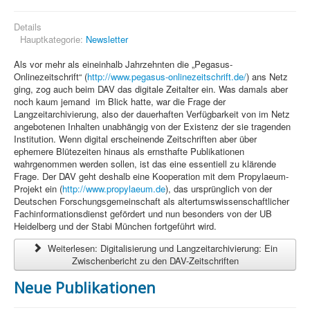
Details
Hauptkategorie:
Newsletter
Als vor mehr als eineinhalb Jahrzehnten die „Pegasus-
Onlinezeitschrift“ (
http://www.pegasus-onlinezeitschrift.de/
) ans Netz
ging, zog auch beim DAV das digitale Zeitalter ein. Was damals aber
noch kaum jemand im Blick hatte, war die Frage der
Langzeitarchivierung, also der dauerhaften Verfügbarkeit von im Netz
angebotenen Inhalten unabhängig von der Existenz der sie tragenden
Institution. Wenn digital erscheinende Zeitschriften aber über
ephemere Blütezeiten hinaus als ernsthafte Publikationen
wahrgenommen werden sollen, ist das eine essentiell zu klärende
Frage. Der DAV geht deshalb eine Kooperation mit dem Propylaeum-
Projekt ein (
http://www.propylaeum.de
), das ursprünglich von der
Deutschen Forschungsgemeinschaft als altertumswissenschaftlicher
Fachinformationsdienst gefördert und nun besonders von der UB
Heidelberg und der Stabi München fortgeführt wird.
Weiterlesen: Digitalisierung und Langzeitarchivierung: Ein
Zwischenbericht zu den DAV-Zeitschriften
Neue Publikationen