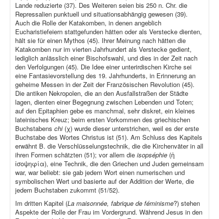
Lande reduzierte (37). Des Weiteren seien bis 250 n. Chr. die
Repressalien punktuell und situationsabhängig gewesen (39).
Auch die Rolle der Katakomben, in denen angeblich
Eucharistiefeiern stattgefunden hätten oder als Verstecke dienten,
hält sie für einen Mythos (45). Ihrer Meinung nach hätten die
Katakomben nur im vierten Jahrhundert als Verstecke gedient,
lediglich anlässlich einer Bischofswahl, und dies in der Zeit nach
den Verfolgungen (45). Die Idee einer unterirdischen Kirche sei
eine Fantasievorstellung des 19. Jahrhunderts, in Erinnerung an
geheime Messen in der Zeit der Französischen Revolution (45).
Die antiken Nekropolen, die an den Ausfallstraßen der Städte
lagen, dienten einer Begegnung zwischen Lebenden und Toten;
auf den Epitaphien gebe es manchmal, sehr diskret, ein kleines
lateinisches Kreuz; beim ersten Vorkommen des griechischen
Buchstabens
chi
(χ) wurde dieser unterstrichen, weil es der erste
Buchstabe des Wortes Christus ist (51). Am Schluss des Kapitels
erwähnt B. die Verschlüsselungstechnik, die die Kirchenväter in all
ihren Formen schätzten (51); vor allem die
isopséphie
(ἡ
ἰσοψηφία), eine Technik, die den Griechen und Juden gemeinsam
war, war beliebt: sie gab jedem Wort einen numerischen und
symbolischen Wert und basierte auf der Addition der Werte, die
jedem Buchstaben zukommt (51/52).
Im dritten Kapitel (
La maisonnée, fabrique de féminisme
?) stehen
Aspekte der Rolle der Frau im Vordergrund. Während Jesus in den