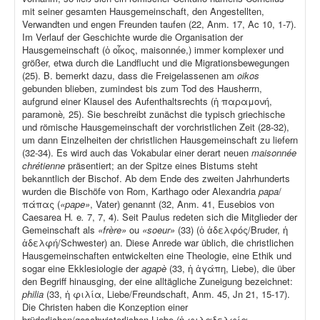
mit seiner gesamten Hausgemeinschaft, den Angestellten,
Verwandten und engen Freunden taufen (22, Anm. 17, Ac 10, 1-7).
Im Verlauf der Geschichte wurde die Organisation der
Hausgemeinschaft (ὁ οἶκος, maisonnée,) immer komplexer und
größer, etwa durch die Landflucht und die Migrationsbewegungen
(25). B. bemerkt dazu, dass die Freigelassenen am
oikos
gebunden blieben, zumindest bis zum Tod des Hausherrn,
aufgrund einer Klausel des Aufenthaltsrechts (ἡ παραμονή,
paramonè
,
25). Sie beschreibt zunächst die typisch griechische
und römische Hausgemeinschaft der vorchristlichen Zeit (28-32),
um dann Einzelheiten der christlichen Hausgemeinschaft zu liefern
(32-34). Es wird auch das Vokabular einer derart neuen
maisonnée
chrétienne
präsentiert; an der Spitze eines Bistums steht
bekanntlich der Bischof. Ab dem Ende des zweiten Jahrhunderts
wurden die Bischöfe von Rom, Karthago oder Alexandria
papa
/
πάπας (
«pape»
, Vater) genannt (32, Anm. 41, Eusebios von
Caesarea H
.
e
.
7, 7, 4). Seit Paulus redeten sich die Mitglieder der
Gemeinschaft als
«frère»
ou
«soeur»
(33) (ὁ ἀδελφός/Bruder, ἡ
ἀδελφή/Schwester) an. Diese Anrede war üblich, die christlichen
Hausgemeinschaften entwickelten eine Theologie, eine Ethik und
sogar eine Ekklesiologie der
agapè
(33, ἡ ἀγάπη, Liebe), die über
den Begriff hinausging, der eine alltägliche Zuneigung bezeichnet:
philia
(33, ἡ φιλία, Liebe/Freundschaft, Anm. 45, Jn 21, 15-17).
Die Christen haben die Konzeption einer
brüderlichen/geschwisterlichen Liebe (ἡ φιλαδελφία
,