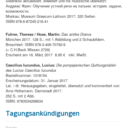
Slednikov aktualisiert, erweitert und ins Russische übersetzt:
Андреас Фрич: Обучение устной речи на латыни: история, задачи,
возможности.
Moskau: Museum Graecum-Latinum 2017, 320 Seiten
ISBN 978-6-87245-216-41
Fuhrer, Therese / Hose, Martin:
Das antike Drama
München 2017. 128 S.; mit 1 Abbildung und 2 Schaubildern.
Broschiert: ISBN 978-3-406-70792-6
(= C.H.Beck Wissen 2729)
Erscheint am 16. März 2017 8,95 € inkl. MwSt.
Caecilius Iucundus, Lucius:
Die pompejanischen Quittungstafeln
des Lucius Caecilius Iucundus
Bestellnummer: 1018154
Erscheinungsdatum: 31. Januar 2017
Lat. / dt. Herausgegeben, eingeleitet, übersetzt und kommentiert von
Arno Hüttemann. Darmstadt 2017.
252 S. mit 2 Abb.
ISBN: 9783534268634
Tagungsankündigungen
Details