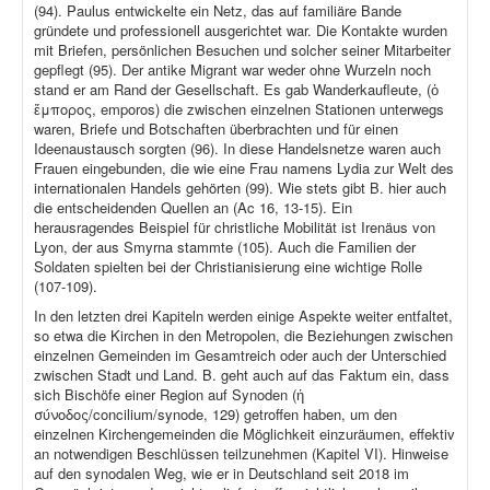
(94). Paulus entwickelte ein Netz, das auf familiäre Bande
gründete und professionell ausgerichtet war. Die Kontakte wurden
mit Briefen, persönlichen Besuchen und solcher seiner Mitarbeiter
gepflegt (95). Der antike Migrant war weder ohne Wurzeln noch
stand er am Rand der Gesellschaft. Es gab Wanderkaufleute, (ὁ
ἔμπορος, emporos) die zwischen einzelnen Stationen unterwegs
waren, Briefe und Botschaften überbrachten und für einen
Ideenaustausch sorgten (96). In diese Handelsnetze waren auch
Frauen eingebunden, die wie eine Frau namens Lydia zur Welt des
internationalen Handels gehörten (99). Wie stets gibt B. hier auch
die entscheidenden Quellen an (Ac 16, 13-15). Ein
herausragendes Beispiel für christliche Mobilität ist Irenäus von
Lyon, der aus Smyrna stammte (105). Auch die Familien der
Soldaten spielten bei der Christianisierung eine wichtige Rolle
(107-109).
In den letzten drei Kapiteln werden einige Aspekte weiter entfaltet,
so etwa die Kirchen in den Metropolen, die Beziehungen zwischen
einzelnen Gemeinden im Gesamtreich oder auch der Unterschied
zwischen Stadt und Land. B. geht auch auf das Faktum ein, dass
sich Bischöfe einer Region auf Synoden (ἡ
σύνοδος/concilium/synode, 129) getroffen haben, um den
einzelnen Kirchengemeinden die Möglichkeit einzuräumen, effektiv
an notwendigen Beschlüssen teilzunehmen (Kapitel VI). Hinweise
auf den synodalen Weg, wie er in Deutschland seit 2018 im