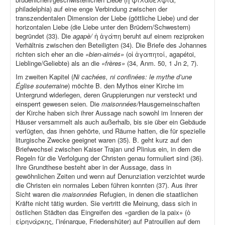
philadelphia) auf eine enge Verbindung zwischen der
transzendentalen Dimension der Liebe (göttliche Liebe) und der
horizontalen Liebe (die Liebe unter den Brüdern/Schwestern)
begründet (33). Die
agapè/
ἡ ἀγάπη beruht auf einem reziproken
Verhältnis zwischen den Beteiligten (34). Die Briefe des Johannes
richten sich eher an die
«bien-aimés»
(οἱ ἀγαπητοί, agapétoi,
Lieblinge/Geliebte) als an die
«frères»
(34, Anm. 50, 1 Jn 2, 7).
Im zweiten Kapitel (
Ni cachées, ni confinées: le mythe d’une
Église souterraine
) möchte B. den Mythos einer Kirche im
Untergrund widerlegen, deren Gruppierungen nur versteckt und
einsperrt gewesen seien. Die
maisonnées/
Hausgemeinschaften
der Kirche haben sich ihrer Aussage nach sowohl im Inneren der
Häuser versammelt als auch außerhalb, bis sie über ein Gebäude
verfügten, das ihnen gehörte, und Räume hatten, die für spezielle
liturgische Zwecke geeignet waren (35). B. geht kurz auf den
Briefwechsel zwischen Kaiser Trajan und Plinius ein, in dem die
Regeln für die Verfolgung der Christen genau formuliert sind (36).
Ihre Grundthese besteht aber in der Aussage, dass in
gewöhnlichen Zeiten und wenn auf Denunziation verzichtet wurde
die Christen ein normales Leben führen konnten (37). Aus ihrer
Sicht waren die
maisonnées
Refugien, in denen die staatlichen
Kräfte nicht tätig wurden. Sie vertritt die Meinung, dass sich in
östlichen Städten das Eingreifen des «gardien de la paix» (ὁ
εἰρηνάρκης, l’irénarque, Friedenshüter) auf Patrouillen auf dem