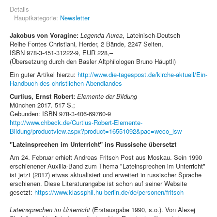
Details
Hauptkategorie:
Newsletter
Jakobus von Voragine:
Legenda Aurea
, Lateinisch-Deutsch
Reihe Fontes Christiani, Herder, 2 Bände, 2247 Seiten,
ISBN 978-3-451-31222-9, EUR 228,–
(Übersetzung durch den Basler Altphilologen Bruno Häuptli)
Ein guter Artikel hierzu:
http://www.die-tagespost.de/kirche-aktuell/Ein-
Handbuch-des-christlichen-Abendlandes
Curtius, Ernst Robert:
Elemente der Bildung
München 2017. 517 S.;
Gebunden: ISBN 978-3-406-69760-9
http://www.chbeck.de/Curtius-Robert-Elemente-
Bildung/productview.aspx?product=16551092&pac=weco_lsw
"Lateinsprechen im Unterricht" ins Russische übersetzt
Am 24. Februar erhielt Andreas Fritsch Post aus Moskau. Sein 1990
erschienener Auxilia-Band zum Thema "Lateinsprechen im Unterricht"
ist jetzt (2017) etwas aktualisiert und erweitert in russischer Sprache
erschienen. Diese Literaturangabe ist schon auf seiner Website
gesetzt:
https://www.klassphil.hu-berlin.de/de/personen/fritsch
Lateinsprechen im Unterricht
(Erstausgabe 1990, s.o.). Von Alexej