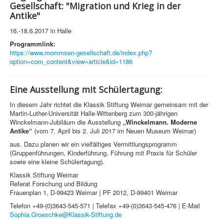
Gesellschaft: "Migration und Krieg in der
Antike"
16.-18.6.2017 in Halle
Programmlink:
https://www.mommsen-gesellschaft.de/index.php?
option=com_content&view=article&id=1186
Eine Ausstellung mit Schülertagung:
In diesem Jahr richtet die Klassik Stiftung Weimar gemeinsam mit der
Martin-Luther-Universität Halle-Wittenberg zum 300-jährigen
Winckelmann-Jubiläum die Ausstellung
„Winckelmann. Moderne
Antike“
(vom 7. April bis 2. Juli 2017 im Neuen Museum Weimar)
aus. Dazu planen wir ein vielfältiges Vermittlungsprogramm
(Gruppenführungen, Kinderführung, Führung mit Praxis für Schüler
sowie eine kleine Schülertagung).
Klassik Stiftung Weimar
Referat Forschung und Bildung
Frauenplan 1, D-99423 Weimar | PF 2012, D-99401 Weimar
Telefon +49-(0)3643-545-571 | Telefax +49-(0)3643-545-476 | E-Mail
Sophia.Groeschke@Klassik-Stiftung.de