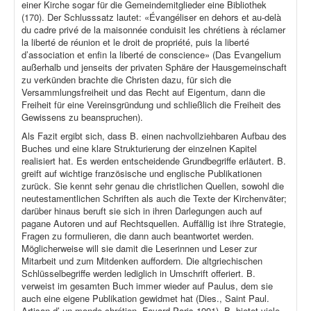
einer Kirche sogar für die Gemeindemitglieder eine Bibliothek
(170). Der Schlusssatz lautet: «Évangéliser en dehors et au-delà
du cadre privé de la maisonnée conduisit les chrétiens à réclamer
la liberté de réunion et le droit de propriété, puis la liberté
d’association et enfin la liberté de conscience» (Das Evangelium
außerhalb und jenseits der privaten Sphäre der Hausgemeinschaft
zu verkünden brachte die Christen dazu, für sich die
Versammlungsfreiheit und das Recht auf Eigentum, dann die
Freiheit für eine Vereinsgründung und schließlich die Freiheit des
Gewissens zu beanspruchen).
Als Fazit ergibt sich, dass B. einen nachvollziehbaren Aufbau des
Buches und eine klare Strukturierung der einzelnen Kapitel
realisiert hat. Es werden entscheidende Grundbegriffe erläutert. B.
greift auf wichtige französische und englische Publikationen
zurück. Sie kennt sehr genau die christlichen Quellen, sowohl die
neutestamentlichen Schriften als auch die Texte der Kirchenväter;
darüber hinaus beruft sie sich in ihren Darlegungen auch auf
pagane Autoren und auf Rechtsquellen. Auffällig ist ihre Strategie,
Fragen zu formulieren, die dann auch beantwortet werden.
Möglicherweise will sie damit die Leserinnen und Leser zur
Mitarbeit und zum Mitdenken auffordern. Die altgriechischen
Schlüsselbegriffe werden lediglich in Umschrift offeriert. B.
verweist im gesamten Buch immer wieder auf Paulus, dem sie
auch eine eigene Publikation gewidmet hat (Dies., Saint Paul.
Artisan d’ un monde chrétien. Fayard Paris 1991). B. bietet viele