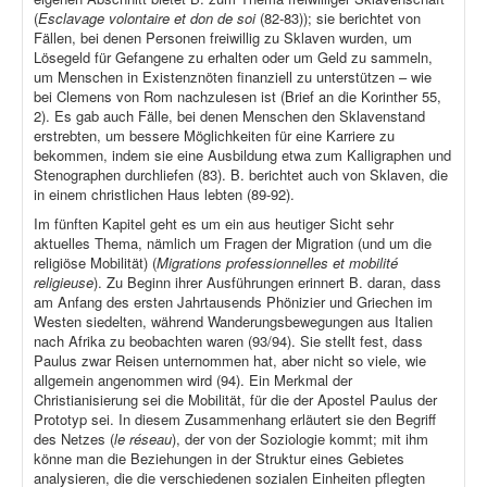
(
Esclavage volontaire et don de soi
(82-83)); sie berichtet von
Fällen, bei denen Personen freiwillig zu Sklaven wurden, um
Lösegeld für Gefangene zu erhalten oder um Geld zu sammeln,
um Menschen in Existenznöten finanziell zu unterstützen – wie
bei Clemens von Rom nachzulesen ist (Brief an die Korinther 55,
2). Es gab auch Fälle, bei denen Menschen den Sklavenstand
erstrebten, um bessere Möglichkeiten für eine Karriere zu
bekommen, indem sie eine Ausbildung etwa zum Kalligraphen und
Stenographen durchliefen (83). B. berichtet auch von Sklaven, die
in einem christlichen Haus lebten (89-92).
Im fünften Kapitel geht es um ein aus heutiger Sicht sehr
aktuelles Thema, nämlich um Fragen der Migration (und um die
religiöse Mobilität) (
Migrations professionnelles et mobilité
religieuse
). Zu Beginn ihrer Ausführungen erinnert B. daran, dass
am Anfang des ersten Jahrtausends Phönizier und Griechen im
Westen siedelten, während Wanderungsbewegungen aus Italien
nach Afrika zu beobachten waren (93/94). Sie stellt fest, dass
Paulus zwar Reisen unternommen hat, aber nicht so viele, wie
allgemein angenommen wird (94). Ein Merkmal der
Christianisierung sei die Mobilität, für die der Apostel Paulus der
Prototyp sei. In diesem Zusammenhang erläutert sie den Begriff
des Netzes (
le réseau
), der von der Soziologie kommt; mit ihm
könne man die Beziehungen in der Struktur eines Gebietes
analysieren, die die verschiedenen sozialen Einheiten pflegten