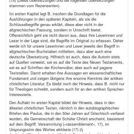
(15) (Diese Übersetzungen und die folgenden Übersetzungen
stammen vom Rezensenten).
Im ersten Kapitel legt B. insofern die Grundlagen für die
Ausführungen in den späteren Kapiteln, als sie die
Schlüsselbegriffe genau erklärt, diese aber nicht in der
altgriechischen Fassung, sondern in Umschrift bietet.
Offensichtlich geht sie nicht davon aus, dass ihre Leserinnen und
Leser in der Lage sind, die Begriffe im Original zu erfassen. Daher
werde ich für unsere Leserinnen und Leser jeweils den Begriff in
altgriechischen Buchstaben mitliefern, dazu aber auch eine
deutsche Übersetzung. Hilfreich ist auch, dass die Autorin stets
auf Quellen verweist, sei es auf die Texte des Neuen Testaments,
sei es auf Schriften der Kirchenväter, aber auch auf pagane
Textstellen. Damit erhalten ihre Aussagen ein wissenschaftliches
Fundament und zeigen übrigens ihre enorme Kenntnis der antiken
christlichen Literatur. Es bleibt noch der Hinweis, dass B. nicht nur
für Theologen schreibt, sondern auch für an den antiken Sprachen
Interessierte.
Den Auftakt im ersten Kapitel bildet der Hinweis, dass in den
ältesten christlichen Texten, nämlich in den autobiographischen
Briefen des Paulus, die in den 50er Jahren auf Griechisch verfasst
wurden, die Gemeinschaft der Schüler Christi erscheint, basierend
auf dem Begriff: Versammlung (
«rassemblement»
, 17), im
Ursprungssinn des Wortes
ekklesia
(17) (ἡ